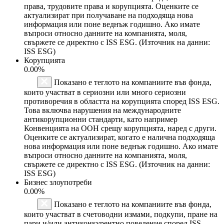
права, трудовите права и корупцията. Оценките се
актуализират при получаване на подходяща нова
информация или поне веднъж годишно. Ако имате
въпроси относно данните на компанията, моля,
свържете се директно с ISS ESG. (Източник на данни:
ISS ESG)
Корупцията
0.00%
Показано е теглото на компаниите във фонда,
които участват в сериозни или много сериозни
противоречия в областта на корупцията според ISS ESG.
Това включва нарушения на международните
антикорупционни стандарти, като например
Конвенцията на ООН срещу корупцията, наред с други.
Оценките се актуализират, когато е налична подходяща
нова информация или поне веднъж годишно. Ако имате
въпроси относно данните на компанията, моля,
свържете се директно с ISS ESG. (Източник на данни:
ISS ESG)
Бизнес злоупотреби
0.00%
Показано е теглото на компаниите във фонда,
които участват в счетоводни измами, подкупи, пране на
пари и/или антиконкурентно поведение според ISS