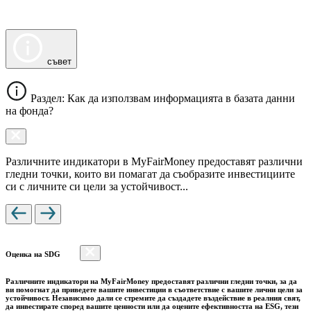
съвет
Раздел: Как да използвам информацията в базата данни
на фонда?
Различните индикатори в MyFairMoney предоставят различни
гледни точки, които ви помагат да съобразите инвестициите
си с личните си цели за устойчивост...
Оценка на SDG
Различните индикатори на MyFairMoney предоставят различни гледни точки, за да
ви помогнат да приведете вашите инвестиции в съответствие с вашите лични цели за
устойчивост. Независимо дали се стремите да създадете въздействие в реалния свят,
да инвестирате според вашите ценности или да оцените ефективността на ESG, тези