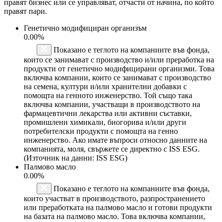
правят бизнес или се управляват, отчасти от начина, по който
правят пари.
Генетично модифициран организъм
0.00%
Показано е теглото на компаниите във фонда,
които се занимават с производство и/или преработка на
продукти от генетично модифицирани организми. Това
включва компании, които се занимават с производство
на семена, култури и/или хранителни добавки с
помощта на генното инженерство. Той също така
включва компании, участващи в производството на
фармацевтични лекарства или активни съставки,
промишлени химикали, биогорива и/или други
потребителски продукти с помощта на генно
инженерство. Ако имате въпроси относно данните на
компанията, моля, свържете се директно с ISS ESG.
(Източник на данни: ISS ESG)
Палмово масло
0.00%
Показано е теглото на компаниите във фонда,
които участват в производството, разпространението
или преработката на палмово масло и готови продукти
на базата на палмово масло. Това включва компании,