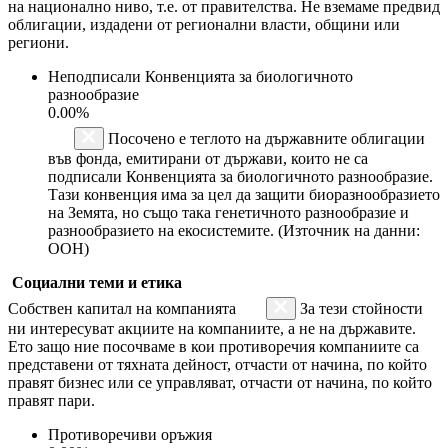
на национално ниво, т.е. от правителства. Не вземаме предвид
облигации, издадени от регионални власти, общини или
региони.
Неподписали Конвенцията за биологичното
разнообразие
0.00%
Посочено е теглото на държавните облигации
във фонда, емитирани от държави, които не са
подписали Конвенцията за биологичното разнообразие.
Тази конвенция има за цел да защити биоразнообразието
на Земята, но също така генетичното разнообразие и
разнообразието на екосистемите. (Източник на данни:
ООН)
Социални теми и етика
Собствен капитал на компанията
За тези стойности
ни интересуват акциите на компаниите, а не на държавите.
Ето защо ние посочваме в кои противоречия компаниите са
представени от тяхната дейност, отчасти от начина, по който
правят бизнес или се управляват, отчасти от начина, по който
правят пари.
Противоречиви оръжия