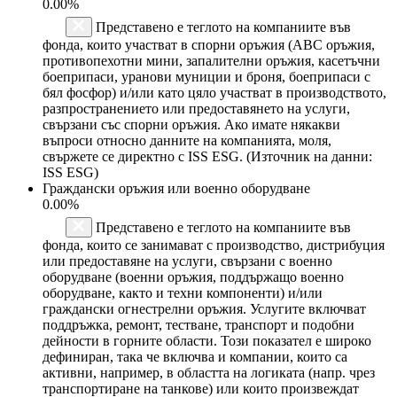
0.00%
Представено е теглото на компаниите във
фонда, които участват в спорни оръжия (ABC оръжия,
противопехотни мини, запалителни оръжия, касетъчни
боеприпаси, уранови муниции и броня, боеприпаси с
бял фосфор) и/или като цяло участват в производството,
разпространението или предоставянето на услуги,
свързани със спорни оръжия. Ако имате някакви
въпроси относно данните на компанията, моля,
свържете се директно с ISS ESG. (Източник на данни:
ISS ESG)
Граждански оръжия или военно оборудване
0.00%
Представено е теглото на компаниите във
фонда, които се занимават с производство, дистрибуция
или предоставяне на услуги, свързани с военно
оборудване (военни оръжия, поддържащо военно
оборудване, както и техни компоненти) и/или
граждански огнестрелни оръжия. Услугите включват
поддръжка, ремонт, тестване, транспорт и подобни
дейности в горните области. Този показател е широко
дефиниран, така че включва и компании, които са
активни, например, в областта на логиката (напр. чрез
транспортиране на танкове) или които произвеждат