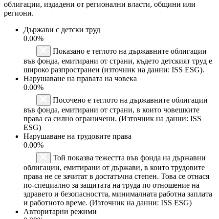
облигации, издадени от регионални власти, общини или
региони.
Държави с детски труд
0.00%
Показано е теглото на държавните облигации
във фонда, емитирани от страни, където детският труд е
широко разпространен (източник на данни: ISS ESG).
Нарушаване на правата на човека
0.00%
Посочено е теглото на държавните облигации
във фонда, емитирани от страни, в които човешките
права са силно ограничени. (Източник на данни: ISS
ESG)
Нарушаване на трудовите права
0.00%
Той показва тежестта във фонда на държавни
облигации, емитирани от държави, в които трудовите
права не се зачитат в достатъчна степен. Това се отнася
по-специално за защитата на труда по отношение на
здравето и безопасността, минималната работна заплата
и работното време. (Източник на данни: ISS ESG)
Авторитарни режими