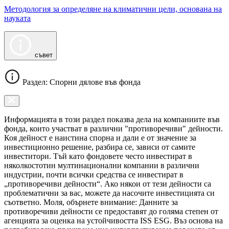
Методология за определяне на климатични цели, основана на
науката
съвет
Раздел: Спорни дялове във фонда
Информацията в този раздел показва дела на компаниите във
фонда, които участват в различни "противоречиви" дейности.
Коя дейност е наистина спорна и дали е от значение за
инвестиционно решение, разбира се, зависи от самите
инвеститори. Тъй като фондовете често инвестират в
няколкостотин мултинационални компании в различни
индустрии, почти всички средства се инвестират в
„противоречиви дейности“. Ако някои от тези дейности са
проблематични за вас, можете да насочите инвестицията си
съответно. Моля, обърнете внимание: Данните за
противоречиви дейности се предоставят до голяма степен от
агенцията за оценка на устойчивостта ISS ESG. Въз основа на