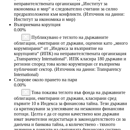
неправителствената организация „Институт за
икономика и мир“ и следователно считани за силно
предразположени към конфликти. (Източник на данни:
Институт за икономика и мир)
Възприемана корупция
0.00%
Публикувано е теглото на държавните
облигации, емитирани от държави, оценени като „много
корумпирани“ от „Индекса за възприятие на
корупцията“ (ИПК) на неправителствената организация
„Transparency International“. ИПК класира 180 държави и
региони според това колко корумпиран се възприема
публичният сектор. (Източник на данни: Transparency
International)
Спорове около прането на пари
0.00%
Това показва теглото във фонда на държавните
облигации, емитирани от държави, класирани сред
първите 10 в Индекса за финансова тайна. Тези държави
са критикувани за улесняване на незаконни финансови
потоци. Целта е да се оцени качествено кои държави
имат значителни недостатъци в законодателството си за
данъчна и банкова тайна, а количествено - тяхното
значение в рамките на световната финансова система.