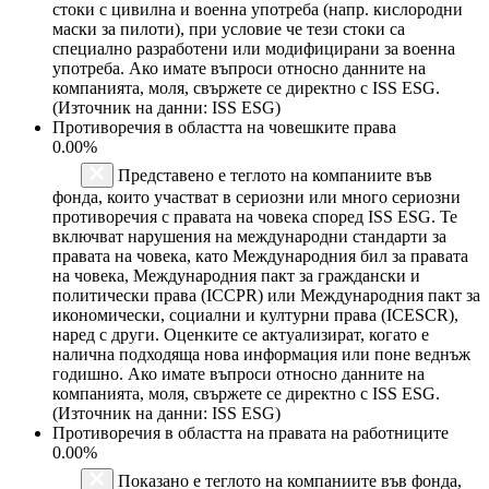
стоки с цивилна и военна употреба (напр. кислородни
маски за пилоти), при условие че тези стоки са
специално разработени или модифицирани за военна
употреба. Ако имате въпроси относно данните на
компанията, моля, свържете се директно с ISS ESG.
(Източник на данни: ISS ESG)
Противоречия в областта на човешките права
0.00%
Представено е теглото на компаниите във
фонда, които участват в сериозни или много сериозни
противоречия с правата на човека според ISS ESG. Те
включват нарушения на международни стандарти за
правата на човека, като Международния бил за правата
на човека, Международния пакт за граждански и
политически права (ICCPR) или Международния пакт за
икономически, социални и културни права (ICESCR),
наред с други. Оценките се актуализират, когато е
налична подходяща нова информация или поне веднъж
годишно. Ако имате въпроси относно данните на
компанията, моля, свържете се директно с ISS ESG.
(Източник на данни: ISS ESG)
Противоречия в областта на правата на работниците
0.00%
Показано е теглото на компаниите във фонда,