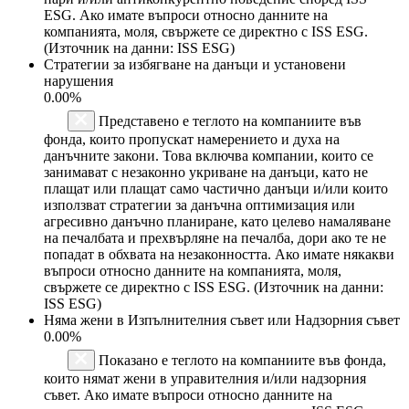
ESG. Ако имате въпроси относно данните на
компанията, моля, свържете се директно с ISS ESG.
(Източник на данни: ISS ESG)
Стратегии за избягване на данъци и установени
нарушения
0.00%
Представено е теглото на компаниите във
фонда, които пропускат намерението и духа на
данъчните закони. Това включва компании, които се
занимават с незаконно укриване на данъци, като не
плащат или плащат само частично данъци и/или които
използват стратегии за данъчна оптимизация или
агресивно данъчно планиране, като целево намаляване
на печалбата и прехвърляне на печалба, дори ако те не
попадат в обхвата на незаконността. Ако имате някакви
въпроси относно данните на компанията, моля,
свържете се директно с ISS ESG. (Източник на данни:
ISS ESG)
Няма жени в Изпълнителния съвет или Надзорния съвет
0.00%
Показано е теглото на компаниите във фонда,
които нямат жени в управителния и/или надзорния
съвет. Ако имате въпроси относно данните на