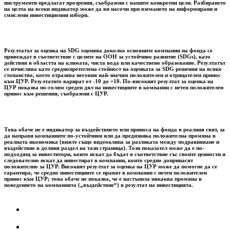
инструменти предлагат прозрения, съобразени с вашите конкретни цели. Разбирането
на целта на всеки индикатор може да ви насочи при вземането на информирани и
смислени инвестиционни избори.
Резултатът за оценка на SDG оценява доколко основните компании на фонда се
привеждат в съответствие с целите на ООН за устойчиво развитие (SDGs), като
действия в областта на климата, чиста вода или качествено образование. Резултатът
се изчислява като среднопретеглена стойност на оценката за SDG решения на всяко
стопанство, което отразява неговия най-значим положителен и отрицателен принос
към ЦУР. Резултатите варират от -10 до +10. По-високият резултат за оценка на
ЦУР показва по-голям среден дял на инвестициите в компании с нетен положителен
принос към решения, съобразени с ЦУР.
Това обаче не е индикатор за въздействието или приноса на фонда в реалния свят, за
да направи компаниите по-устойчиви или да предизвика положителна промяна в
реалната икономика (вижте също видеоклипа за разликата между подравняване и
въздействие в долния раздел на тази страница). Този показател може да е по-
подходящ за инвеститори, които искат да бъдат в съответствие със своите ценности и
следователно искат да инвестират в компании, които средно допринасят
положително за ЦУР. Високият резултат за оценка на ЦУР може да помогне да се
гарантира, че средно инвестициите се правят в компании с нетен положителен
принос към ЦУР; това обаче не показва, че е настъпила някаква промяна в
поведението на компанията („въздействие“) в резултат на инвестицията.