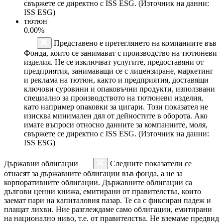
свържете се директно с ISS ESG. (Източник на данни:
ISS ESG)
тютюн
0.00%
Представено е претеглянето на компаниите във
Фонда, които се занимават с производство на тютюневи
изделия. Не се изключват услугите, предоставяни от
предприятия, занимаващи се с лицензиране, маркетинг
и реклама на тютюн, както и предприятия, доставящи
ключови суровини и опаковъчни продукти, използвани
специално за производството на тютюневи изделия,
като например опаковки за цигари. Този показател не
изисква минимален дял от дейностите в оборота. Ако
имате въпроси относно данните за компаниите, моля,
свържете се директно с ISS ESG. (Източник на данни:
ISS ESG)
Държавни облигации
Следните показатели се
отнасят за държавните облигации във фонда, а не за
корпоративните облигации. Държавните облигации са
дългови ценни книжа, емитирани от правителства, които
заемат пари на капиталовия пазар. Те са с фиксиран падеж и
плащат лихви. Ние разглеждаме само облигации, емитирани
на национално ниво, т.е. от правителства. Не вземаме предвид