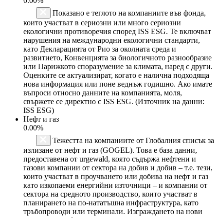
0.00%
Показано е теглото на компаниите във фонда,
които участват в сериозни или много сериозни
екологични противоречия според ISS ESG. Те включват
нарушения на международни екологични стандарти,
като Декларацията от Рио за околната среда и
развитието, Конвенцията за биологичното разнообразие
или Парижкото споразумение за климата, наред с други.
Оценките се актуализират, когато е налична подходяща
нова информация или поне веднъж годишно. Ако имате
въпроси относно данните на компанията, моля,
свържете се директно с ISS ESG. (Източник на данни:
ISS ESG)
Нефт и газ
0.00%
Тежестта на компаниите от Глобалния списък за
излизане от нефт и газ (GOGEL). Това е база данни,
предоставена от urgewald, която съдържа нефтени и
газови компании от сектора на добив и добив – т.е. тези,
които участват в проучването или добива на нефт и газ
като изкопаеми енергийни източници – и компании от
сектора на средното производство, които участват в
планирането на по-нататъшна инфраструктура, като
тръбопроводи или терминали. Изграждането на нови