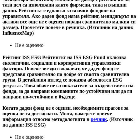
тази цел са използвани както фирмени, така и външни
данни. Рейтингът е еднакъв за всички фондове на
управителя. Ако даден фонд няма рейтинг, мениджърът на
активи все още не е оценен поради сравнително малкия си
размер. Прочетете повече в речника. (Източник на данни:
InfluenceMap)
Не е оценено
Рейтинг ISS ESG
Рейтингът на ISS ESG Fund включва
екологични, социални и корпоративни управленски
фактори. Повече звезди означават, че даден фонд се
представя сравнително по-добре от своята сравнителна
група. В детайлния изглед се показва абсолютен ESG
резултат. Това обаче не са показатели за въздействието на
фонда, за да направи компаниите по-устойчиви или да ги
направи по-устойчиви в бъдеще.
Когато даден фонд не е оценен, необходимите прагове за
оценка не са достигнати. Моля, намерете повече
информация относно методологията в
речник
. (Източник
на данни: ISS ESG)
Не е оценено