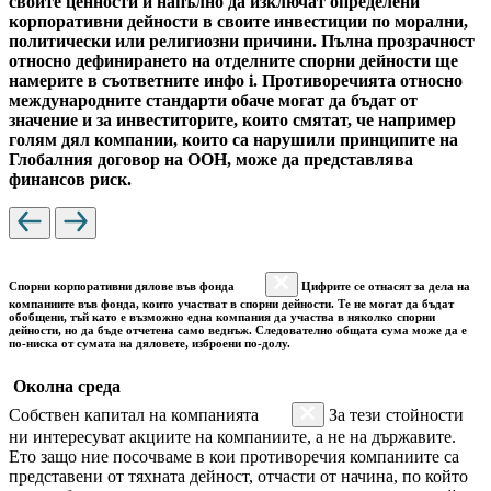
своите ценности и напълно да изключат определени
корпоративни дейности в своите инвестиции по морални,
политически или религиозни причини. Пълна прозрачност
относно дефинирането на отделните спорни дейности ще
намерите в съответните инфо i. Противоречията относно
международните стандарти обаче могат да бъдат от
значение и за инвеститорите, които смятат, че например
голям дял компании, които са нарушили принципите на
Глобалния договор на ООН, може да представлява
финансов риск.
Спорни корпоративни дялове във фонда
Цифрите се отнасят за дела на
компаниите във фонда, които участват в спорни дейности. Те не могат да бъдат
обобщени, тъй като е възможно една компания да участва в няколко спорни
дейности, но да бъде отчетена само веднъж. Следователно общата сума може да е
по-ниска от сумата на дяловете, изброени по-долу.
Околна среда
Собствен капитал на компанията
За тези стойности
ни интересуват акциите на компаниите, а не на държавите.
Ето защо ние посочваме в кои противоречия компаниите са
представени от тяхната дейност, отчасти от начина, по който