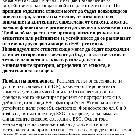
възможно автоматично да се направи заключение за
въздействието на фонда от който и да е от етикетите.
По
принцип отделните етикети могат да бъдат подходящи за
инвеститори, които са на мнение, че вземането под
внимание на критериите, определени от етикета, може да
намали финансовите рискове и да увеличи възможностите.
Трябва обаче да се вземе предвид рискът оценката на
етикетите или рейтингите за устойчивост да се различават
от тези на други доставчици на ESG рейтинги.
Индивидуалните етикети също могат да бъдат подходящи
за инвеститори, които желаят да бъдат в съответствие с
техните ценности и за които разглеждането на
минималните критерии, определени от етикета, е
достатъчно за тази цел.
Профил на прозрачност
: Регламентът за оповестяване на
устойчиви финанси (SFDR), въведен от Европейската
комисия, установи член 8 и член 9 за инвестиционни
фондове, които инвестират процент от портфолиото си в
дейности, отчитащи ESG фактори (член 8) или които имат
устойчиви цели (член 9), съответно. Фондовете по чл. 8 и 9
трябва да вземат предвид ESG факторите, за да намалят
финансовите рискове, свързани с ESG. Освен това
мениджърите на фондове трябва да обяснят своите
методологии, например за изключване на определени сектори