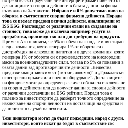
потребителско проучване ние интерпретирахме повечето от
дефинициите за спорни дейности в базата данни на фонда
възможно най-стриктно.
Избрано е и 0% допустимо ниво на
оборота в съответните спорни фирмени дейности. Поради
това се вземат предвид всички дейности, анализирани от
ISS ESG. Разглеждат се различни етапи на създаване на
стойност, това може да включва например услуги за
преработка, производство или дистрибуция на продукти.
Пример: Ако приемем, че 5% от обема на фонда е инвестиран
в една компания, която генерира 1% от оборота си с
дистрибуция на алкохолни напитки и в друга компания, която
генерира 1% от оборота си с производството на кислородни
маски за военновъздушните сили, тогава по 5% са показани в
базата данни зад противоречивите дейности „Вещества,
предизвикващи зависимост (тютюн, алкохол)“ и „Граждански
огнестрелни оръжия или военно оборудване“. Доставчиците
на фондове могат да определят различен обхват за изключване
на спорни дейности или да получат данни за спорни дейности
от различни доставчици на ESG рейтинг. Поради това е
полезно за инвеститорите да разберат точното определение за
изключване на спорни дейности на доставчици на средства и
да попитат в случай на неяснота.
Тези индикатори могат да бъдат подходящи, наред с други,
инвеститори, които искат да бъдат в съответствие със