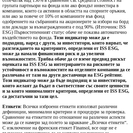
отпечатък над 150% в сравнение със средната стойност на
групата партньори на фонда или ако фондът инвестира в
компании, които са активни в областта на спорните оръжия,
или ако за повече от 10% от компаниите във фонд
одобрението на събранията на акционерите за избори на борд
или доклади за възнагражденията е под 90%. (Източник: ISS
ESG) Първостепенният статус обаче не показва автоматично
въздействието на фонда.
Този индикатор може да е
подходящ, наред с други, за инвеститори, които вярват, че
разглеждането на критериите, определени от ISS ESG,
може да намали финансовия риск и да увеличи
възможностите. Трябва обаче да се вземе предвид рискът
оценката на ISS ESG за интегрирането на рисковете за
устойчивост и възможностите на отделните компании да се
различава от тази на други доставчици на ESG рейтинг.
Този индикатор може да бъде подходящ и за инвеститори,
които желаят да бъдат в съответствие със своите ценности
и за които минималните критерии, определени от ISS ESG,
са достатъчни за тази цел.
Етикети
: Всички изброени етикети използват различни
дефиниции, минимални критерии и процедури за проверка.
Сравнение на етикетите по отношение на различни аспекти
може да се намери зад полето за щракване „Всички етикети“.
С изключение на френския етикет Finansol, все още не е