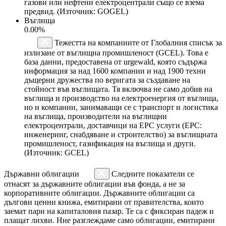
газови или нефтени електроцентрали също се взема
предвид. (Източник: GOGEL)
Въглища
0.00%
Тежестта на компаниите от Глобалния списък за
излизане от въглищна промишленост (GCEL). Това е
база данни, предоставена от urgewald, която съдържа
информация за над 1600 компании и над 1900 техни
дъщерни дружества по веригата за създаване на
стойност във въглищата. Тя включва не само добив на
въглища и производство на електроенергия от въглища,
но и компании, занимаващи се с транспорт и логистика
на въглища, производители на въглищни
електроцентрали, доставчици на EPC услуги (EPC:
инженеринг, снабдяване и строителство) за въглищната
промишленост, газификация на въглища и други.
(Източник: GCEL)
Държавни облигации
Следните показатели се
отнасят за държавните облигации във фонда, а не за
корпоративните облигации. Държавните облигации са
дългови ценни книжа, емитирани от правителства, които
заемат пари на капиталовия пазар. Те са с фиксиран падеж и
плащат лихви. Ние разглеждаме само облигации, емитирани