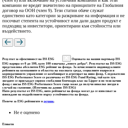
(член 8) или включване на устойчиви компании и как тези
компании не вредят значително на принципите на Глобалния
договор на ООН (член 9). Тези статии обаче служат
единствено като категории за разкриване на информация и не
посочват степента на устойчивост или дали даден продукт е
подходящ за инвеститори, ориентирани към стойността или
въздействието.
Резултат за ефективност на ISS ESG
Оценката на нашия партньор ISS
ESG варира от 0 до 100, като 100 означава „много добра“. Резултатът на ISS ESG
представлява абсолютен ESG рейтинг на фонда. За изчислението индивидуалните
рейтинги на компаниите в областта на околната среда, социалните въпроси и
корпоративното управление се комбинират и агрегират на ниво фонд. Следователно
ISS ESG Performance Score се различава от ISS ESG Fund Rating, тъй като тук
звездите се присъждат спрямо глобалния бенчмарк клас на Lipper и по този начин
фонд с нисък ISS ESG Performance Score също може да получи няколко звезди в
случай на съмнение. (Източник на данни: ISS ESG)
Нито резултатът от ISS ESG, нито рейтингът на фонда могат да се използват за
извеждане на въздействието върху устойчивостта на фонда.
Повече за ESG рейтингите в
речник
.
Не е оценено
Етикети