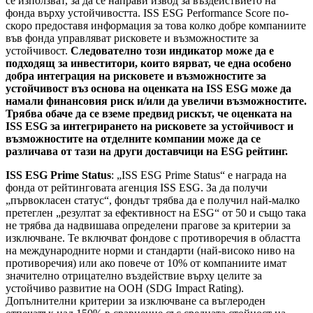
се използват, за да се направи извод за въздействието на
фонда върху устойчивостта. ISS ESG Performance Score по-
скоро предоставя информация за това колко добре компаниите
във фонда управляват рисковете и възможностите за
устойчивост.
Следователно този индикатор може да е
подходящ за инвеститори, които вярват, че една особено
добра интеграция на рисковете и възможностите за
устойчивост въз основа на оценката на ISS ESG може да
намали финансовия риск и/или да увеличи възможностите.
Трябва обаче да се вземе предвид рискът, че оценката на
ISS ESG за интегрирането на рисковете за устойчивост и
възможностите на отделните компании може да се
различава от тази на други доставчици на ESG рейтинг.
ISS ESG Prime Status
: „ISS ESG Prime Status“ е награда на
фонда от рейтинговата агенция ISS ESG. За да получи
„първокласен статус“, фондът трябва да е получил най-малко
претеглен „резултат за ефективност на ESG“ от 50 и също така
не трябва да надвишава определени прагове за критерии за
изключване. Те включват фондове с противоречия в областта
на международните норми и стандарти (най-високо ниво на
противоречия) или ако повече от 10% от компаниите имат
значително отрицателно въздействие върху целите за
устойчиво развитие на ООН (SDG Impact Rating).
Допълнителни критерии за изключване са въглероден