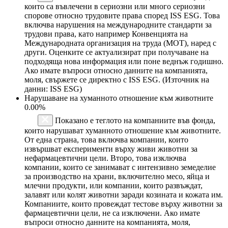
които са въвлечени в сериозни или много сериозни
спорове относно трудовите права според ISS ESG. Това
включва нарушения на международните стандарти за
трудови права, като например Конвенцията на
Международната организация на труда (МОТ), наред с
други. Оценките се актуализират при получаване на
подходяща нова информация или поне веднъж годишно.
Ако имате въпроси относно данните на компанията,
моля, свържете се директно с ISS ESG. (Източник на
данни: ISS ESG)
Нарушаване на хуманното отношение към животните
0.00%
Показано е теглото на компаниите във фонда,
които нарушават хуманното отношение към животните.
От една страна, това включва компании, които
извършват експерименти върху живи животни за
нефармацевтични цели. Второ, това изключва
компании, които се занимават с интензивно земеделие
за производство на храни, включително месо, яйца и
млечни продукти, или компании, които развъждат,
залавят или колят животни заради козината и кожата им.
Компаниите, които провеждат тестове върху животни за
фармацевтични цели, не са изключени. Ако имате
въпроси относно данните на компанията, моля,