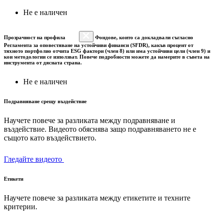
Не е наличен
Прозрачност на профила
Фондове, които са докладвали съгласно
Регламента за оповестяване на устойчиви финанси (SFDR), какъв процент от
тяхното портфолио отчита ESG фактори (член 8) или има устойчиви цели (член 9) и
кои методологии се използват. Повече подробности можете да намерите в съвета на
инструмента от дясната страна.
Не е наличен
Подравняване срещу въздействие
Научете повече за разликата между подравняване и
въздействие. Видеото обяснява защо подравняването не е
същото като въздействието.
Гледайте видеото
Етикети
Научете повече за разликата между етикетите и техните
критерии.