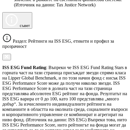
(Източник на данни: Tax Justice Network)
съвет
Раздел: Рейтинги на ISS ESG, етикети и профил за
прозрачност
ISS ESG Fund Rating
: Въпреки че ISS ESG Fund Rating Stars в
горната част на тази страница присъждат звезди спрямо класа
на Lipper Global Benchmark, и по този начин фонд с нисък ISS
ESG Performance Score може да получи няколко звезди. ISS
ESG Performance Score в долната част на тази страница
представлява абсолютен ESG рейтинг на фонда. Резултатът на
ISS ESG варира от 0 до 100, като 100 представлява „много
добър“. За изчислението индивидуалните рейтинги на
компаниите в областта на околната среда, социалните въпроси
и корпоративното управление се комбинират и агрегират на
ниво фонд. (Източник на данни: ISS ESG) Въпреки това, нито
ISS ESG Performance Score, нито рейтингът на фонда могат да