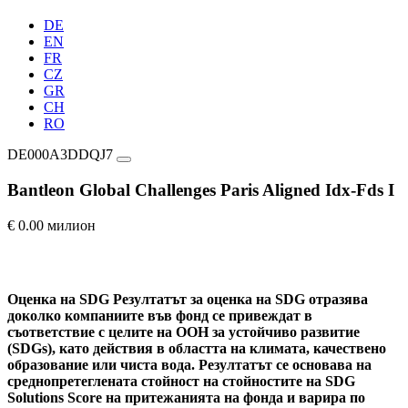
DE
EN
FR
CZ
GR
CH
RO
DE000A3DDQJ7
Bantleon Global Challenges Paris Aligned Idx-Fds I
€ 0.00 милион
Оценка на SDG
Резултатът за оценка на SDG отразява
доколко компаниите във фонд се привеждат в
съответствие с целите на ООН за устойчиво развитие
(SDGs), като действия в областта на климата, качествено
образование или чиста вода. Резултатът се основава на
среднопретеглената стойност на стойностите на SDG
Solutions Score на притежанията на фонда и варира по