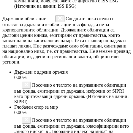
компанията, моля, свържете се директно с ISS ESG.
(Източник на данни: ISS ESG)
Държавни облигации
Следните показатели се
отнасят за държавните облигации във фонда, а не за
корпоративните облигации. Държавните облигации са
дългови ценни книжа, емитирани от правителства, които
заемат пари на капиталовия пазар. Те са с фиксиран падеж и
плащат лихви. Ние разглеждаме само облигации, емитирани
на национално ниво, т.е. от правителства. Не вземаме предвид
облигации, издадени от регионални власти, общини или
региони.
Държави с ядрени оръжия
0.00%
Посочено е теглото на държавните облигации
във фонда, емитирани от държави, изброени от SIPRI
като притежаващи ядрени оръжия. (Източник на данни:
SIPRI)
Глобален спор за мир
0.00%
Посочено е теглото на държавните облигации
във фонда, емитирани от държави, класифицирани като
„много ниски“ в „Глобалния индекс на мира“ на