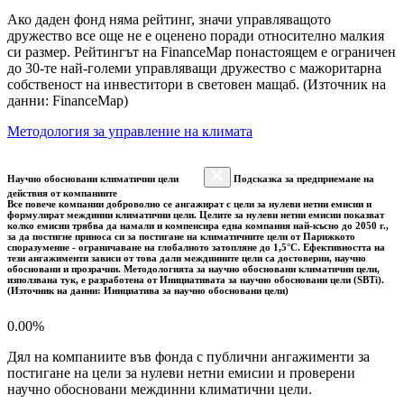
Ако даден фонд няма рейтинг, значи управляващото
дружество все още не е оценено поради относително малкия
си размер. Рейтингът на FinanceMap понастоящем е ограничен
до 30-те най-големи управляващи дружество с мажоритарна
собственост на инвеститори в световен мащаб. (Източник на
данни: FinanceMap)
Методология за управление на климата
Научно обосновани климатични цели
Подсказка за предприемане на
действия от компаниите
Все повече компании доброволно се ангажират с цели за нулеви нетни емисии и
формулират междинни климатични цели. Целите за нулеви нетни емисии показват
колко емисии трябва да намали и компенсира една компания най-късно до 2050 г.,
за да постигне приноса си за постигане на климатичните цели от Парижкото
споразумение - ограничаване на глобалното затопляне до 1,5°C. Ефективността на
тези ангажименти зависи от това дали междинните цели са достоверни, научно
обосновани и прозрачни. Методологията за научно обосновани климатични цели,
използвана тук, е разработена от Инициативата за научно обосновани цели (SBTi).
(Източник на данни: Инициатива за научно обосновани цели)
0.00%
Дял на компаниите във фонда с публични ангажименти за
постигане на цели за нулеви нетни емисии и проверени
научно обосновани междинни климатични цели.