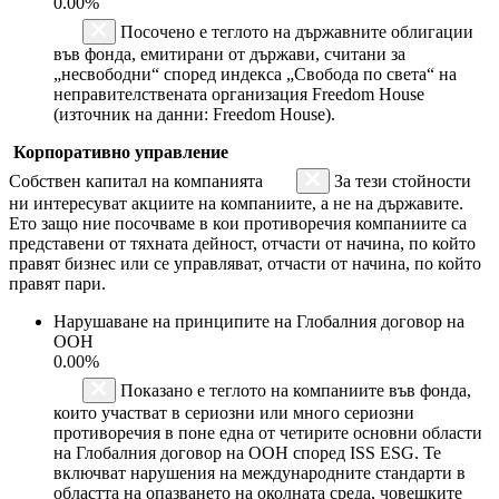
0.00%
Посочено е теглото на държавните облигации
във фонда, емитирани от държави, считани за
„несвободни“ според индекса „Свобода по света“ на
неправителствената организация Freedom House
(източник на данни: Freedom House).
Корпоративно управление
Собствен капитал на компанията
За тези стойности
ни интересуват акциите на компаниите, а не на държавите.
Ето защо ние посочваме в кои противоречия компаниите са
представени от тяхната дейност, отчасти от начина, по който
правят бизнес или се управляват, отчасти от начина, по който
правят пари.
Нарушаване на принципите на Глобалния договор на
ООН
0.00%
Показано е теглото на компаниите във фонда,
които участват в сериозни или много сериозни
противоречия в поне една от четирите основни области
на Глобалния договор на ООН според ISS ESG. Те
включват нарушения на международните стандарти в
областта на опазването на околната среда, човешките