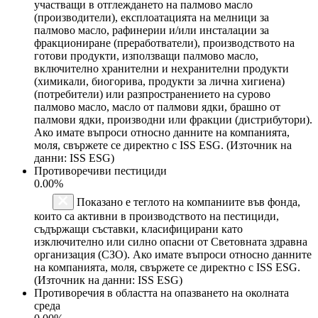
участващи в отглеждането на палмово масло
(производители), експлоатацията на мелници за
палмово масло, рафинерии и/или инсталации за
фракциониране (преработватели), производството на
готови продукти, използващи палмово масло,
включително хранителни и нехранителни продукти
(химикали, биогорива, продукти за лична хигиена)
(потребители) или разпространението на сурово
палмово масло, масло от палмови ядки, брашно от
палмови ядки, производни или фракции (дистрибутори).
Ако имате въпроси относно данните на компанията,
моля, свържете се директно с ISS ESG. (Източник на
данни: ISS ESG)
Противоречиви пестициди
0.00%
Показано е теглото на компаниите във фонда,
които са активни в производството на пестициди,
съдържащи съставки, класифицирани като
изключително или силно опасни от Световната здравна
организация (СЗО). Ако имате въпроси относно данните
на компанията, моля, свържете се директно с ISS ESG.
(Източник на данни: ISS ESG)
Противоречия в областта на опазването на околната
среда