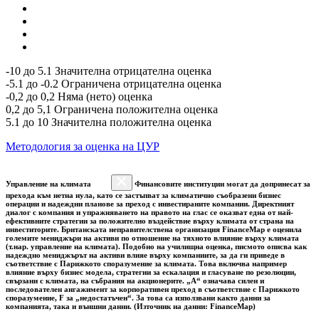
-10 до 5.1 Значителна отрицателна оценка
-5.1 до -0.2 Ограничена отрицателна оценка
-0,2 до 0,2 Няма (нето) оценка
0,2 до 5,1 Ограничена положителна оценка
5.1 до 10 Значителна положителна оценка
Методология за оценка на ЦУР
Управление на климата
Финансовите институции могат да допринесат за
прехода към нетна нула, като се застъпват за климатично съобразени бизнес
операции и надеждни планове за преход с инвестираните компании. Директният
диалог с компания и упражняването на правото на глас се оказват една от най-
ефективните стратегии за положително въздействие върху климата от страна на
инвеститорите. Британската неправителствена организация FinanceMap е оценила
големите мениджъри на активи по отношение на тяхното влияние върху климата
(т.нар. управление на климата). Подобно на училищна оценка, писмото описва как
надеждно мениджърът на активи влияе върху компаниите, за да ги приведе в
съответствие с Парижкото споразумение за климата. Това включва например
влияние върху бизнес модела, стратегии за ескалация и гласуване по резолюции,
свързани с климата, на събрания на акционерите. „A“ означава силен и
последователен ангажимент за корпоративен преход в съответствие с Парижкото
споразумение, F за „недостатъчен“. За това са използвани както данни за
компанията, така и външни данни. (Източник на данни: FinanceMap)