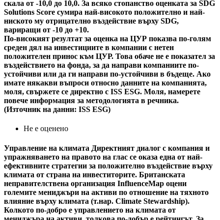
скала от -10,0 до 10,0. За всяко стопанство оценката за SDG
Solutions Score сумира най-високото положително и най-
ниското му отрицателно въздействие върху SDG,
вариращи от -10 до +10.
По-високият резултат за оценка на ЦУР показва по-голям
среден дял на инвестициите в компании с нетен
положителен принос към ЦУР. Това обаче не е показател за
въздействието на фонда, за да направи компаниите по-
устойчиви или да ги направи по-устойчиви в бъдеще. Ако
имате някакви въпроси относно данните на компанията,
моля, свържете се директно с ISS ESG. Моля, намерете
повече информация за методологията в речника.
(Източник на данни: ISS ESG)
Не е оценено
Управление на климата
Директният диалог с компания и
упражняването на правото на глас се оказа една от най-
ефективните стратегии за положително въздействие върху
климата от страна на инвеститорите. Британската
неправителствена организация InfluenceMap оцени
големите мениджъри на активи по отношение на тяхното
влияние върху климата (т.нар. Climate Stewardship).
Колкото по-добро е управлението на климата от
мениджъра на активи, толкова по-добър е рейтингът. За