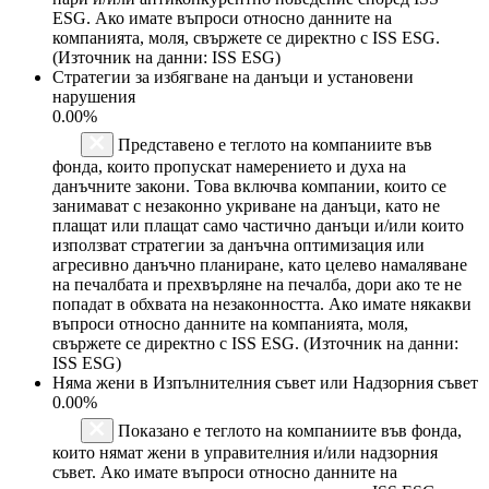
ESG. Ако имате въпроси относно данните на
компанията, моля, свържете се директно с ISS ESG.
(Източник на данни: ISS ESG)
Стратегии за избягване на данъци и установени
нарушения
0.00%
Представено е теглото на компаниите във
фонда, които пропускат намерението и духа на
данъчните закони. Това включва компании, които се
занимават с незаконно укриване на данъци, като не
плащат или плащат само частично данъци и/или които
използват стратегии за данъчна оптимизация или
агресивно данъчно планиране, като целево намаляване
на печалбата и прехвърляне на печалба, дори ако те не
попадат в обхвата на незаконността. Ако имате някакви
въпроси относно данните на компанията, моля,
свържете се директно с ISS ESG. (Източник на данни:
ISS ESG)
Няма жени в Изпълнителния съвет или Надзорния съвет
0.00%
Показано е теглото на компаниите във фонда,
които нямат жени в управителния и/или надзорния
съвет. Ако имате въпроси относно данните на