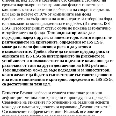
отпечатък над 150% в сравнение със средната стойност на
групата партньори на фонда или ако фондът инвестира в
компании, които са активни в областта на спорните оръжия,
или ако за повече от 10% от компаниите във фонд
одобрението на събранията на акционерите за избори на борд
или доклади за възнагражденията е под 90%. (Източник: ISS
ESG) Първостепенният статус обаче не показва автоматично
въздействието на фонда.
Този индикатор може да е
подходящ, наред с други, за инвеститори, които вярват, че
разглеждането на критериите, определени от ISS ESG,
може да намали финансовия риск и да увеличи
възможностите. Трябва обаче да се вземе предвид рискът
оценката на ISS ESG за интегрирането на рисковете за
устойчивост и възможностите на отделните компании да се
различава от тази на други доставчици на ESG рейтинг.
Този индикатор може да бъде подходящ и за инвеститори,
които желаят да бъдат в съответствие със своите ценности
и за които минималните критерии, определени от ISS ESG,
са достатъчни за тази цел.
Етикети
: Всички изброени етикети използват различни
дефиниции, минимални критерии и процедури за проверка.
Сравнение на етикетите по отношение на различни аспекти
може да се намери зад полето за щракване „Всички етикети“.
С изключение на френския етикет Finansol, все още не е