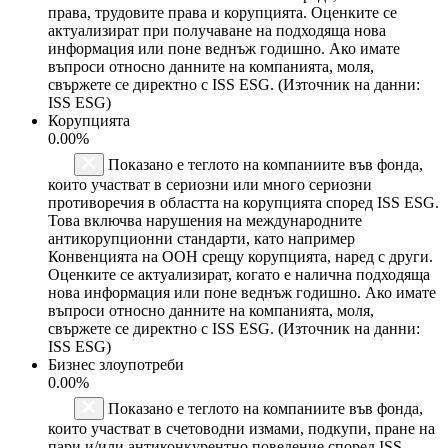
права, трудовите права и корупцията. Оценките се
актуализират при получаване на подходяща нова
информация или поне веднъж годишно. Ако имате
въпроси относно данните на компанията, моля,
свържете се директно с ISS ESG. (Източник на данни:
ISS ESG)
Корупцията
0.00%
Показано е теглото на компаниите във фонда,
които участват в сериозни или много сериозни
противоречия в областта на корупцията според ISS ESG.
Това включва нарушения на международните
антикорупционни стандарти, като например
Конвенцията на ООН срещу корупцията, наред с други.
Оценките се актуализират, когато е налична подходяща
нова информация или поне веднъж годишно. Ако имате
въпроси относно данните на компанията, моля,
свържете се директно с ISS ESG. (Източник на данни:
ISS ESG)
Бизнес злоупотреби
0.00%
Показано е теглото на компаниите във фонда,
които участват в счетоводни измами, подкупи, пране на
пари и/или антиконкурентно поведение според ISS