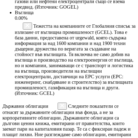
газови или нефтени електроцентрали също се взема
предвид. (Източник: GOGEL)
Въглища
0.00%
Тежестта на компаниите от Глобалния списък за
излизане от въглищна промишленост (GCEL). Това е
база данни, предоставена от urgewald, която съдържа
информация за над 1600 компании и над 1900 техни
дъщерни дружества по веригата за създаване на
стойност във въглищата. Тя включва не само добив на
въглища и производство на електроенергия от въглища,
но и компании, занимаващи се с транспорт и логистика
на въглища, производители на въглищни
електроцентрали, доставчици на EPC услуги (EPC:
инженеринг, снабдяване и строителство) за въглищната
промишленост, газификация на въглища и други.
(Източник: GCEL)
Държавни облигации
Следните показатели се
отнасят за държавните облигации във фонда, а не за
корпоративните облигации. Държавните облигации са
дългови ценни книжа, емитирани от правителства, които
заемат пари на капиталовия пазар. Те са с фиксиран падеж и
плащат лихви. Ние разглеждаме само облигации, емитирани