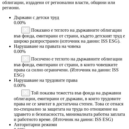
облигации, издадени от регионални власти, общини или
региони.
Държави с детски труд
0.00%
Показано е теглото на държавните облигации
във фонда, емитирани от страни, където детският труд е
широко разпространен (източник на данни: ISS ESG).
Нарушаване на правата на човека
0.00%
Посочено е теглото на държавните облигации
във фонда, емитирани от страни, в които човешките
права са силно ограничени. (Източник на данни: ISS
ESG)
Нарушаване на трудовите права
0.00%
Той показва тежестта във фонда на държавни
облигации, емитирани от държави, в които трудовите
права не се зачитат в достатъчна степен. Това се отнася
по-специално за защитата на труда по отношение на
здравето и безопасността, минималната работна заплата
и работното време. (Източник на данни: ISS ESG)
Авторитарни режими