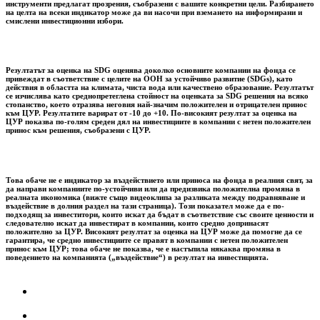
инструменти предлагат прозрения, съобразени с вашите конкретни цели. Разбирането
на целта на всеки индикатор може да ви насочи при вземането на информирани и
смислени инвестиционни избори.
Резултатът за оценка на SDG оценява доколко основните компании на фонда се
привеждат в съответствие с целите на ООН за устойчиво развитие (SDGs), като
действия в областта на климата, чиста вода или качествено образование. Резултатът
се изчислява като среднопретеглена стойност на оценката за SDG решения на всяко
стопанство, което отразява неговия най-значим положителен и отрицателен принос
към ЦУР. Резултатите варират от -10 до +10. По-високият резултат за оценка на
ЦУР показва по-голям среден дял на инвестициите в компании с нетен положителен
принос към решения, съобразени с ЦУР.
Това обаче не е индикатор за въздействието или приноса на фонда в реалния свят, за
да направи компаниите по-устойчиви или да предизвика положителна промяна в
реалната икономика (вижте също видеоклипа за разликата между подравняване и
въздействие в долния раздел на тази страница). Този показател може да е по-
подходящ за инвеститори, които искат да бъдат в съответствие със своите ценности и
следователно искат да инвестират в компании, които средно допринасят
положително за ЦУР. Високият резултат за оценка на ЦУР може да помогне да се
гарантира, че средно инвестициите се правят в компании с нетен положителен
принос към ЦУР; това обаче не показва, че е настъпила някаква промяна в
поведението на компанията („въздействие“) в резултат на инвестицията.