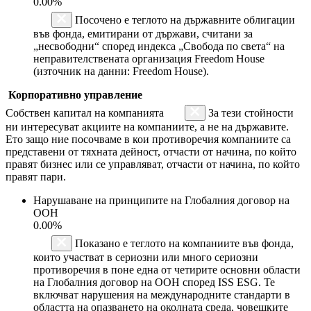
0.00%
Посочено е теглото на държавните облигации
във фонда, емитирани от държави, считани за
„несвободни“ според индекса „Свобода по света“ на
неправителствената организация Freedom House
(източник на данни: Freedom House).
Корпоративно управление
Собствен капитал на компанията
За тези стойности
ни интересуват акциите на компаниите, а не на държавите.
Ето защо ние посочваме в кои противоречия компаниите са
представени от тяхната дейност, отчасти от начина, по който
правят бизнес или се управляват, отчасти от начина, по който
правят пари.
Нарушаване на принципите на Глобалния договор на
ООН
0.00%
Показано е теглото на компаниите във фонда,
които участват в сериозни или много сериозни
противоречия в поне една от четирите основни области
на Глобалния договор на ООН според ISS ESG. Те
включват нарушения на международните стандарти в
областта на опазването на околната среда, човешките