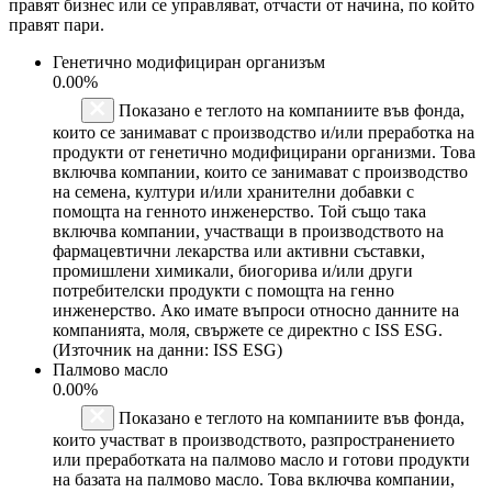
правят бизнес или се управляват, отчасти от начина, по който
правят пари.
Генетично модифициран организъм
0.00%
Показано е теглото на компаниите във фонда,
които се занимават с производство и/или преработка на
продукти от генетично модифицирани организми. Това
включва компании, които се занимават с производство
на семена, култури и/или хранителни добавки с
помощта на генното инженерство. Той също така
включва компании, участващи в производството на
фармацевтични лекарства или активни съставки,
промишлени химикали, биогорива и/или други
потребителски продукти с помощта на генно
инженерство. Ако имате въпроси относно данните на
компанията, моля, свържете се директно с ISS ESG.
(Източник на данни: ISS ESG)
Палмово масло
0.00%
Показано е теглото на компаниите във фонда,
които участват в производството, разпространението
или преработката на палмово масло и готови продукти
на базата на палмово масло. Това включва компании,