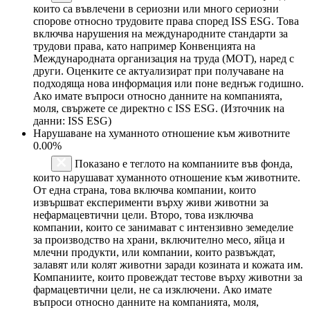
които са въвлечени в сериозни или много сериозни
спорове относно трудовите права според ISS ESG. Това
включва нарушения на международните стандарти за
трудови права, като например Конвенцията на
Международната организация на труда (МОТ), наред с
други. Оценките се актуализират при получаване на
подходяща нова информация или поне веднъж годишно.
Ако имате въпроси относно данните на компанията,
моля, свържете се директно с ISS ESG. (Източник на
данни: ISS ESG)
Нарушаване на хуманното отношение към животните
0.00%
Показано е теглото на компаниите във фонда,
които нарушават хуманното отношение към животните.
От една страна, това включва компании, които
извършват експерименти върху живи животни за
нефармацевтични цели. Второ, това изключва
компании, които се занимават с интензивно земеделие
за производство на храни, включително месо, яйца и
млечни продукти, или компании, които развъждат,
залавят или колят животни заради козината и кожата им.
Компаниите, които провеждат тестове върху животни за
фармацевтични цели, не са изключени. Ако имате
въпроси относно данните на компанията, моля,