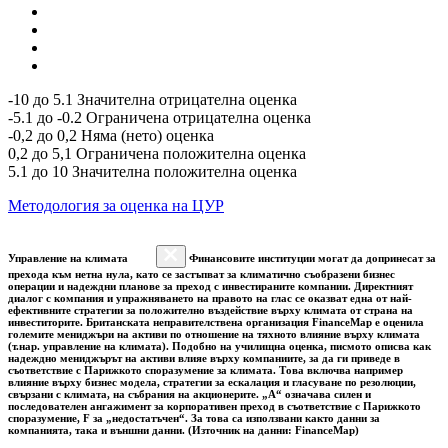
-10 до 5.1 Значителна отрицателна оценка
-5.1 до -0.2 Ограничена отрицателна оценка
-0,2 до 0,2 Няма (нето) оценка
0,2 до 5,1 Ограничена положителна оценка
5.1 до 10 Значителна положителна оценка
Методология за оценка на ЦУР
Управление на климата
Финансовите институции могат да допринесат за
прехода към нетна нула, като се застъпват за климатично съобразени бизнес
операции и надеждни планове за преход с инвестираните компании. Директният
диалог с компания и упражняването на правото на глас се оказват една от най-
ефективните стратегии за положително въздействие върху климата от страна на
инвеститорите. Британската неправителствена организация FinanceMap е оценила
големите мениджъри на активи по отношение на тяхното влияние върху климата
(т.нар. управление на климата). Подобно на училищна оценка, писмото описва как
надеждно мениджърът на активи влияе върху компаниите, за да ги приведе в
съответствие с Парижкото споразумение за климата. Това включва например
влияние върху бизнес модела, стратегии за ескалация и гласуване по резолюции,
свързани с климата, на събрания на акционерите. „A“ означава силен и
последователен ангажимент за корпоративен преход в съответствие с Парижкото
споразумение, F за „недостатъчен“. За това са използвани както данни за
компанията, така и външни данни. (Източник на данни: FinanceMap)