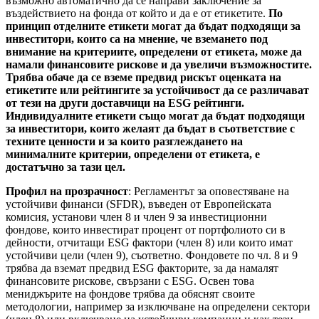
възможно автоматично да се направи заключение за
въздействието на фонда от който и да е от етикетите.
По
принцип отделните етикети могат да бъдат подходящи за
инвеститори, които са на мнение, че вземането под
внимание на критериите, определени от етикета, може да
намали финансовите рискове и да увеличи възможностите.
Трябва обаче да се вземе предвид рискът оценката на
етикетите или рейтингите за устойчивост да се различават
от тези на други доставчици на ESG рейтинги.
Индивидуалните етикети също могат да бъдат подходящи
за инвеститори, които желаят да бъдат в съответствие с
техните ценности и за които разглеждането на
минималните критерии, определени от етикета, е
достатъчно за тази цел.
Профил на прозрачност
: Регламентът за оповестяване на
устойчиви финанси (SFDR), въведен от Европейската
комисия, установи член 8 и член 9 за инвестиционни
фондове, които инвестират процент от портфолиото си в
дейности, отчитащи ESG фактори (член 8) или които имат
устойчиви цели (член 9), съответно. Фондовете по чл. 8 и 9
трябва да вземат предвид ESG факторите, за да намалят
финансовите рискове, свързани с ESG. Освен това
мениджърите на фондове трябва да обяснят своите
методологии, например за изключване на определени сектори