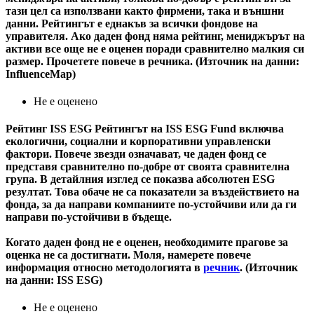
тази цел са използвани както фирмени, така и външни
данни. Рейтингът е еднакъв за всички фондове на
управителя. Ако даден фонд няма рейтинг, мениджърът на
активи все още не е оценен поради сравнително малкия си
размер. Прочетете повече в речника. (Източник на данни:
InfluenceMap)
Не е оценено
Рейтинг ISS ESG
Рейтингът на ISS ESG Fund включва
екологични, социални и корпоративни управленски
фактори. Повече звезди означават, че даден фонд се
представя сравнително по-добре от своята сравнителна
група. В детайлния изглед се показва абсолютен ESG
резултат. Това обаче не са показатели за въздействието на
фонда, за да направи компаниите по-устойчиви или да ги
направи по-устойчиви в бъдеще.
Когато даден фонд не е оценен, необходимите прагове за
оценка не са достигнати. Моля, намерете повече
информация относно методологията в
речник
. (Източник
на данни: ISS ESG)
Не е оценено