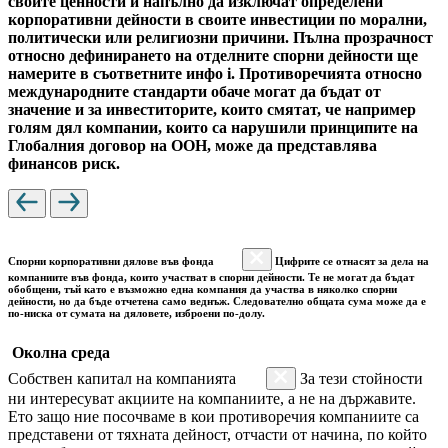
своите ценности и напълно да изключат определени
корпоративни дейности в своите инвестиции по морални,
политически или религиозни причини. Пълна прозрачност
относно дефинирането на отделните спорни дейности ще
намерите в съответните инфо i. Противоречията относно
международните стандарти обаче могат да бъдат от
значение и за инвеститорите, които смятат, че например
голям дял компании, които са нарушили принципите на
Глобалния договор на ООН, може да представлява
финансов риск.
Спорни корпоративни дялове във фонда
Цифрите се отнасят за дела на
компаниите във фонда, които участват в спорни дейности. Те не могат да бъдат
обобщени, тъй като е възможно една компания да участва в няколко спорни
дейности, но да бъде отчетена само веднъж. Следователно общата сума може да е
по-ниска от сумата на дяловете, изброени по-долу.
Околна среда
Собствен капитал на компанията
За тези стойности
ни интересуват акциите на компаниите, а не на държавите.
Ето защо ние посочваме в кои противоречия компаниите са
представени от тяхната дейност, отчасти от начина, по който