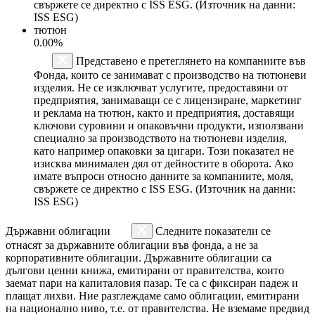
свържете се директно с ISS ESG. (Източник на данни:
ISS ESG)
тютюн
0.00%
Представено е претеглянето на компаниите във
Фонда, които се занимават с производство на тютюневи
изделия. Не се изключват услугите, предоставяни от
предприятия, занимаващи се с лицензиране, маркетинг
и реклама на тютюн, както и предприятия, доставящи
ключови суровини и опаковъчни продукти, използвани
специално за производството на тютюневи изделия,
като например опаковки за цигари. Този показател не
изисква минимален дял от дейностите в оборота. Ако
имате въпроси относно данните за компаниите, моля,
свържете се директно с ISS ESG. (Източник на данни:
ISS ESG)
Държавни облигации
Следните показатели се
отнасят за държавните облигации във фонда, а не за
корпоративните облигации. Държавните облигации са
дългови ценни книжа, емитирани от правителства, които
заемат пари на капиталовия пазар. Те са с фиксиран падеж и
плащат лихви. Ние разглеждаме само облигации, емитирани
на национално ниво, т.е. от правителства. Не вземаме предвид