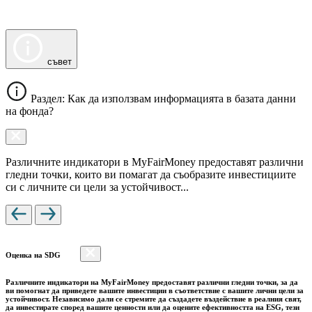
съвет
Раздел: Как да използвам информацията в базата данни
на фонда?
Различните индикатори в MyFairMoney предоставят различни
гледни точки, които ви помагат да съобразите инвестициите
си с личните си цели за устойчивост...
Оценка на SDG
Различните индикатори на MyFairMoney предоставят различни гледни точки, за да
ви помогнат да приведете вашите инвестиции в съответствие с вашите лични цели за
устойчивост. Независимо дали се стремите да създадете въздействие в реалния свят,
да инвестирате според вашите ценности или да оцените ефективността на ESG, тези