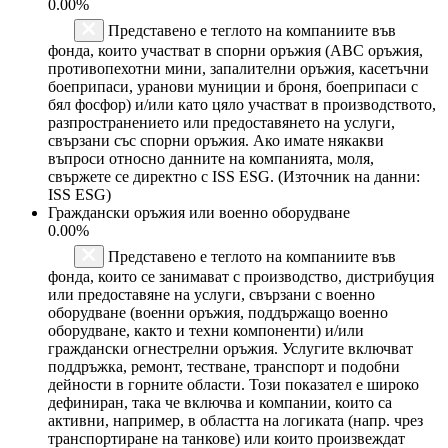
0.00%
Представено е теглото на компаниите във
фонда, които участват в спорни оръжия (ABC оръжия,
противопехотни мини, запалителни оръжия, касетъчни
боеприпаси, уранови муниции и броня, боеприпаси с
бял фосфор) и/или като цяло участват в производството,
разпространението или предоставянето на услуги,
свързани със спорни оръжия. Ако имате някакви
въпроси относно данните на компанията, моля,
свържете се директно с ISS ESG. (Източник на данни:
ISS ESG)
Граждански оръжия или военно оборудване
0.00%
Представено е теглото на компаниите във
фонда, които се занимават с производство, дистрибуция
или предоставяне на услуги, свързани с военно
оборудване (военни оръжия, поддържащо военно
оборудване, както и техни компоненти) и/или
граждански огнестрелни оръжия. Услугите включват
поддръжка, ремонт, тестване, транспорт и подобни
дейности в горните области. Този показател е широко
дефиниран, така че включва и компании, които са
активни, например, в областта на логиката (напр. чрез
транспортиране на танкове) или които произвеждат