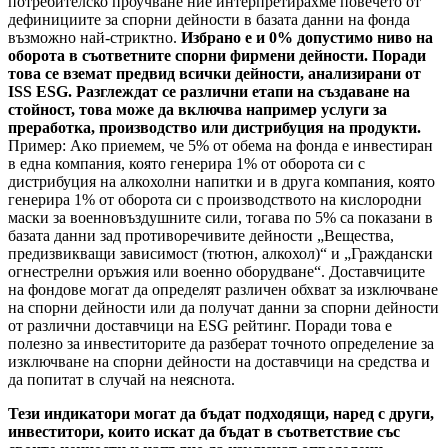
потребителско проучване ние интерпретирахме повечето от
дефинициите за спорни дейности в базата данни на фонда
възможно най-стриктно.
Избрано е и 0% допустимо ниво на
оборота в съответните спорни фирмени дейности. Поради
това се вземат предвид всички дейности, анализирани от
ISS ESG. Разглеждат се различни етапи на създаване на
стойност, това може да включва например услуги за
преработка, производство или дистрибуция на продукти.
Пример: Ако приемем, че 5% от обема на фонда е инвестиран
в една компания, която генерира 1% от оборота си с
дистрибуция на алкохолни напитки и в друга компания, която
генерира 1% от оборота си с производството на кислородни
маски за военновъздушните сили, тогава по 5% са показани в
базата данни зад противоречивите дейности „Вещества,
предизвикващи зависимост (тютюн, алкохол)“ и „Граждански
огнестрелни оръжия или военно оборудване“. Доставчиците
на фондове могат да определят различен обхват за изключване
на спорни дейности или да получат данни за спорни дейности
от различни доставчици на ESG рейтинг. Поради това е
полезно за инвеститорите да разберат точното определение за
изключване на спорни дейности на доставчици на средства и
да попитат в случай на неяснота.
Тези индикатори могат да бъдат подходящи, наред с други,
инвеститори, които искат да бъдат в съответствие със