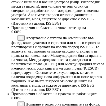
стоки с цивилна и военна употреба (напр. кислородни
маски за пилоти), при условие че тези стоки са
специално разработени или модифицирани за военна
употреба. Ако имате въпроси относно данните на
компанията, моля, свържете се директно с ISS ESG.
(Източник на данни: ISS ESG)
Противоречия в областта на човешките права
0.00%
Представено е теглото на компаниите във
фонда, които участват в сериозни или много сериозни
противоречия с правата на човека според ISS ESG. Те
включват нарушения на международни стандарти за
правата на човека, като Международния бил за правата
на човека, Международния пакт за граждански и
политически права (ICCPR) или Международния пакт за
икономически, социални и културни права (ICESCR),
наред с други. Оценките се актуализират, когато е
налична подходяща нова информация или поне веднъж
годишно. Ако имате въпроси относно данните на
компанията, моля, свържете се директно с ISS ESG.
(Източник на данни: ISS ESG)
Противоречия в областта на правата на работниците
0.00%
Показано е теглото на компаниите във фонда,