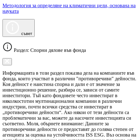
Методология за определяне на климатични цели, основана на
науката
съвет
Раздел: Спорни дялове във фонда
Информацията в този раздел показва дела на компаниите във
фонда, които участват в различни "противоречиви" дейности.
Коя дейност е наистина спорна и дали е от значение за
инвестиционно решение, разбира се, зависи от самите
инвеститори. Тъй като фондовете често инвестират в
няколкостотин мултинационални компании в различни
индустрии, почти всички средства се инвестират в
„противоречиви дейности“. Ако някои от тези дейности са
проблематични за вас, можете да насочите инвестицията си
съответно. Моля, обърнете внимание: Данните за
противоречиви дейности се предоставят до голяма степен от
агенцията за оценка на устойчивостта ISS ESG. Въз основа на