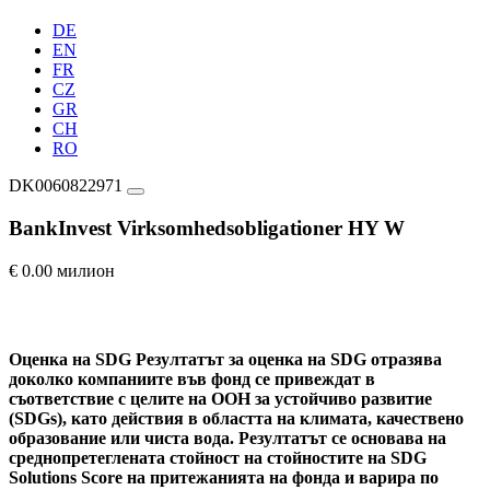
DE
EN
FR
CZ
GR
CH
RO
DK0060822971
BankInvest Virksomhedsobligationer HY W
€ 0.00 милион
Оценка на SDG
Резултатът за оценка на SDG отразява
доколко компаниите във фонд се привеждат в
съответствие с целите на ООН за устойчиво развитие
(SDGs), като действия в областта на климата, качествено
образование или чиста вода. Резултатът се основава на
среднопретеглената стойност на стойностите на SDG
Solutions Score на притежанията на фонда и варира по