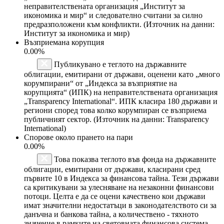
неправителствената организация „Институт за
икономика и мир“ и следователно считани за силно
предразположени към конфликти. (Източник на данни:
Институт за икономика и мир)
Възприемана корупция
0.00%
Публикувано е теглото на държавните
облигации, емитирани от държави, оценени като „много
корумпирани“ от „Индекса за възприятие на
корупцията“ (ИПК) на неправителствената организация
„Transparency International“. ИПК класира 180 държави и
региони според това колко корумпиран се възприема
публичният сектор. (Източник на данни: Transparency
International)
Спорове около прането на пари
0.00%
Това показва теглото във фонда на държавните
облигации, емитирани от държави, класирани сред
първите 10 в Индекса за финансова тайна. Тези държави
са критикувани за улесняване на незаконни финансови
потоци. Целта е да се оцени качествено кои държави
имат значителни недостатъци в законодателството си за
данъчна и банкова тайна, а количествено - тяхното
значение в рамките на световната финансова система.