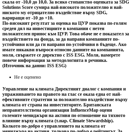
скала от -10,0 до 10,0. За всяко стопанство оценката за SDG
Solutions Score сумира най-високото положително и най-
ниското му отрицателно въздействие върху SDG,
вариращи от -10 до +10.
По-високият резултат за оценка на ЦУР показва по-голям
среден дял на инвестициите в компании с нетен
положителен принос към ЦУР. Това обаче не е показател за
въздействието на фонда, за да направи компаниите по-
устойчиви или да ги направи по-устойчиви в бъдеще. Ако
имате някакви въпроси относно данните на компанията,
моля, свържете се директно с ISS ESG. Моля, намерете
повече информация за методологията в речника.
(Източник на данни: ISS ESG)
Не е оценено
Управление на климата
Директният диалог с компания и
упражняването на правото на глас се оказа една от най-
ефективните стратегии за положително въздействие върху
климата от страна на инвеститорите. Британската
неправителствена организация InfluenceMap оцени
големите мениджъри на активи по отношение на тяхното
влияние върху климата (т.нар. Climate Stewardship).
Колкото по-добро е управлението на климата от
мениджъра на активи, толкова по-добър е рейтингът. За