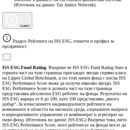
(Източник на данни: Tax Justice Network)
съвет
Раздел: Рейтинги на ISS ESG, етикети и профил за
прозрачност
ISS ESG Fund Rating
: Въпреки че ISS ESG Fund Rating Stars в
горната част на тази страница присъждат звезди спрямо класа
на Lipper Global Benchmark, и по този начин фонд с нисък ISS
ESG Performance Score може да получи няколко звезди. ISS
ESG Performance Score в долната част на тази страница
представлява абсолютен ESG рейтинг на фонда. Резултатът на
ISS ESG варира от 0 до 100, като 100 представлява „много
добър“. За изчислението индивидуалните рейтинги на
компаниите в областта на околната среда, социалните въпроси
и корпоративното управление се комбинират и агрегират на
ниво фонд. (Източник на данни: ISS ESG) Въпреки това, нито
ISS ESG Performance Score, нито рейтингът на фонда могат да