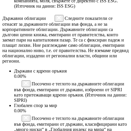
компанията, моля, свържете се директно с ISS ESG.
(Източник на данни: ISS ESG)
Държавни облигации
Следните показатели се
отнасят за държавните облигации във фонда, а не за
корпоративните облигации. Държавните облигации са
дългови ценни книжа, емитирани от правителства, които
заемат пари на капиталовия пазар. Те са с фиксиран падеж и
плащат лихви. Ние разглеждаме само облигации, емитирани
на национално ниво, т.е. от правителства. Не вземаме предвид
облигации, издадени от регионални власти, общини или
региони.
Държави с ядрени оръжия
0.00%
Посочено е теглото на държавните облигации
във фонда, емитирани от държави, изброени от SIPRI
като притежаващи ядрени оръжия. (Източник на данни:
SIPRI)
Глобален спор за мир
0.00%
Посочено е теглото на държавните облигации
във фонда, емитирани от държави, класифицирани като
„много ниски“ в „Глобалния индекс на мира“ на