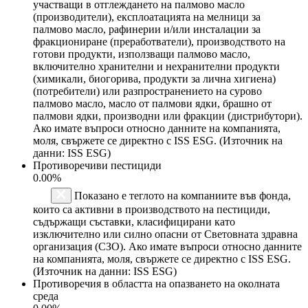
участващи в отглеждането на палмово масло
(производители), експлоатацията на мелници за
палмово масло, рафинерии и/или инсталации за
фракциониране (преработватели), производството на
готови продукти, използващи палмово масло,
включително хранителни и нехранителни продукти
(химикали, биогорива, продукти за лична хигиена)
(потребители) или разпространението на сурово
палмово масло, масло от палмови ядки, брашно от
палмови ядки, производни или фракции (дистрибутори).
Ако имате въпроси относно данните на компанията,
моля, свържете се директно с ISS ESG. (Източник на
данни: ISS ESG)
Противоречиви пестициди
0.00%
Показано е теглото на компаниите във фонда,
които са активни в производството на пестициди,
съдържащи съставки, класифицирани като
изключително или силно опасни от Световната здравна
организация (СЗО). Ако имате въпроси относно данните
на компанията, моля, свържете се директно с ISS ESG.
(Източник на данни: ISS ESG)
Противоречия в областта на опазването на околната
среда