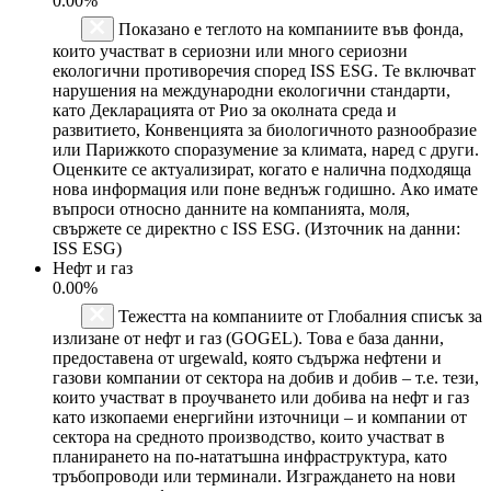
0.00%
Показано е теглото на компаниите във фонда,
които участват в сериозни или много сериозни
екологични противоречия според ISS ESG. Те включват
нарушения на международни екологични стандарти,
като Декларацията от Рио за околната среда и
развитието, Конвенцията за биологичното разнообразие
или Парижкото споразумение за климата, наред с други.
Оценките се актуализират, когато е налична подходяща
нова информация или поне веднъж годишно. Ако имате
въпроси относно данните на компанията, моля,
свържете се директно с ISS ESG. (Източник на данни:
ISS ESG)
Нефт и газ
0.00%
Тежестта на компаниите от Глобалния списък за
излизане от нефт и газ (GOGEL). Това е база данни,
предоставена от urgewald, която съдържа нефтени и
газови компании от сектора на добив и добив – т.е. тези,
които участват в проучването или добива на нефт и газ
като изкопаеми енергийни източници – и компании от
сектора на средното производство, които участват в
планирането на по-нататъшна инфраструктура, като
тръбопроводи или терминали. Изграждането на нови