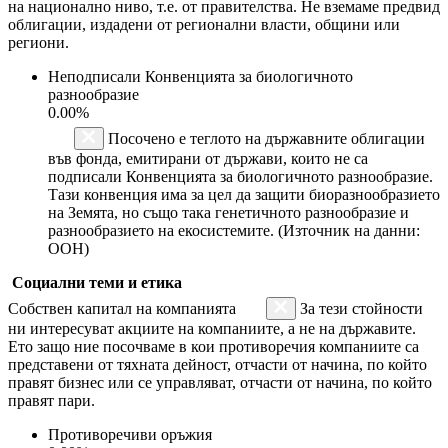
на национално ниво, т.е. от правителства. Не вземаме предвид
облигации, издадени от регионални власти, общини или
региони.
Неподписали Конвенцията за биологичното
разнообразие
0.00%
Посочено е теглото на държавните облигации
във фонда, емитирани от държави, които не са
подписали Конвенцията за биологичното разнообразие.
Тази конвенция има за цел да защити биоразнообразието
на Земята, но също така генетичното разнообразие и
разнообразието на екосистемите. (Източник на данни:
ООН)
Социални теми и етика
Собствен капитал на компанията
За тези стойности
ни интересуват акциите на компаниите, а не на държавите.
Ето защо ние посочваме в кои противоречия компаниите са
представени от тяхната дейност, отчасти от начина, по който
правят бизнес или се управляват, отчасти от начина, по който
правят пари.
Противоречиви оръжия