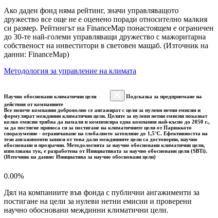
Ако даден фонд няма рейтинг, значи управляващото
дружество все още не е оценено поради относително малкия
си размер. Рейтингът на FinanceMap понастоящем е ограничен
до 30-те най-големи управляващи дружество с мажоритарна
собственост на инвеститори в световен мащаб. (Източник на
данни: FinanceMap)
Методология за управление на климата
Научно обосновани климатични цели
Подсказка за предприемане на
действия от компаниите
Все повече компании доброволно се ангажират с цели за нулеви нетни емисии и
формулират междинни климатични цели. Целите за нулеви нетни емисии показват
колко емисии трябва да намали и компенсира една компания най-късно до 2050 г.,
за да постигне приноса си за постигане на климатичните цели от Парижкото
споразумение - ограничаване на глобалното затопляне до 1,5°C. Ефективността на
тези ангажименти зависи от това дали междинните цели са достоверни, научно
обосновани и прозрачни. Методологията за научно обосновани климатични цели,
използвана тук, е разработена от Инициативата за научно обосновани цели (SBTi).
(Източник на данни: Инициатива за научно обосновани цели)
0.00%
Дял на компаниите във фонда с публични ангажименти за
постигане на цели за нулеви нетни емисии и проверени
научно обосновани междинни климатични цели.