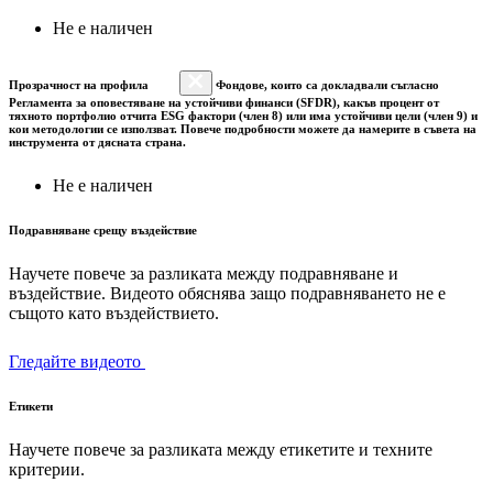
Не е наличен
Прозрачност на профила
Фондове, които са докладвали съгласно
Регламента за оповестяване на устойчиви финанси (SFDR), какъв процент от
тяхното портфолио отчита ESG фактори (член 8) или има устойчиви цели (член 9) и
кои методологии се използват. Повече подробности можете да намерите в съвета на
инструмента от дясната страна.
Не е наличен
Подравняване срещу въздействие
Научете повече за разликата между подравняване и
въздействие. Видеото обяснява защо подравняването не е
същото като въздействието.
Гледайте видеото
Етикети
Научете повече за разликата между етикетите и техните
критерии.