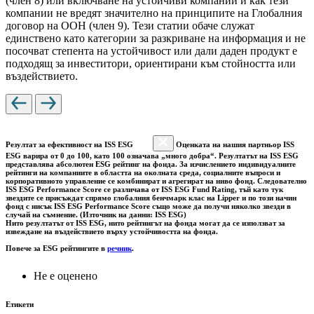
(член 8) или включване на устойчиви компании и как тези
компании не вредят значително на принципите на Глобалния
договор на ООН (член 9). Тези статии обаче служат
единствено като категории за разкриване на информация и не
посочват степента на устойчивост или дали даден продукт е
подходящ за инвеститори, ориентирани към стойността или
въздействието.
Резултат за ефективност на ISS ESG
Оценката на нашия партньор ISS
ESG варира от 0 до 100, като 100 означава „много добра“. Резултатът на ISS ESG
представлява абсолютен ESG рейтинг на фонда. За изчислението индивидуалните
рейтинги на компаниите в областта на околната среда, социалните въпроси и
корпоративното управление се комбинират и агрегират на ниво фонд. Следователно
ISS ESG Performance Score се различава от ISS ESG Fund Rating, тъй като тук
звездите се присъждат спрямо глобалния бенчмарк клас на Lipper и по този начин
фонд с нисък ISS ESG Performance Score също може да получи няколко звезди в
случай на съмнение. (Източник на данни: ISS ESG)
Нито резултатът от ISS ESG, нито рейтингът на фонда могат да се използват за
извеждане на въздействието върху устойчивостта на фонда.
Повече за ESG рейтингите в
речник
.
Не е оценено
Етикети