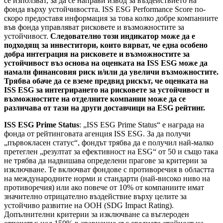
се използват, за да се направи извод за въздействието на
фонда върху устойчивостта. ISS ESG Performance Score по-
скоро предоставя информация за това колко добре компаниите
във фонда управляват рисковете и възможностите за
устойчивост.
Следователно този индикатор може да е
подходящ за инвеститори, които вярват, че една особено
добра интеграция на рисковете и възможностите за
устойчивост въз основа на оценката на ISS ESG може да
намали финансовия риск и/или да увеличи възможностите.
Трябва обаче да се вземе предвид рискът, че оценката на
ISS ESG за интегрирането на рисковете за устойчивост и
възможностите на отделните компании може да се
различава от тази на други доставчици на ESG рейтинг.
ISS ESG Prime Status
: „ISS ESG Prime Status“ е награда на
фонда от рейтинговата агенция ISS ESG. За да получи
„първокласен статус“, фондът трябва да е получил най-малко
претеглен „резултат за ефективност на ESG“ от 50 и също така
не трябва да надвишава определени прагове за критерии за
изключване. Те включват фондове с противоречия в областта
на международните норми и стандарти (най-високо ниво на
противоречия) или ако повече от 10% от компаниите имат
значително отрицателно въздействие върху целите за
устойчиво развитие на ООН (SDG Impact Rating).
Допълнителни критерии за изключване са въглероден