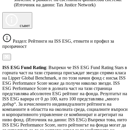
(Източник на данни: Tax Justice Network)
съвет
Раздел: Рейтинги на ISS ESG, етикети и профил за
прозрачност
ISS ESG Fund Rating
: Въпреки че ISS ESG Fund Rating Stars в
горната част на тази страница присъждат звезди спрямо класа
на Lipper Global Benchmark, и по този начин фонд с нисък ISS
ESG Performance Score може да получи няколко звезди. ISS
ESG Performance Score в долната част на тази страница
представлява абсолютен ESG рейтинг на фонда. Резултатът на
ISS ESG варира от 0 до 100, като 100 представлява „много
добър“. За изчислението индивидуалните рейтинги на
компаниите в областта на околната среда, социалните въпроси
и корпоративното управление се комбинират и агрегират на
ниво фонд. (Източник на данни: ISS ESG) Въпреки това, нито
ISS ESG Performance Score, нито рейтингът на фонда могат да