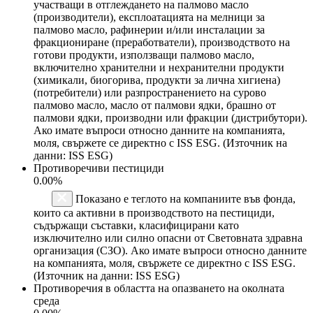
участващи в отглеждането на палмово масло
(производители), експлоатацията на мелници за
палмово масло, рафинерии и/или инсталации за
фракциониране (преработватели), производството на
готови продукти, използващи палмово масло,
включително хранителни и нехранителни продукти
(химикали, биогорива, продукти за лична хигиена)
(потребители) или разпространението на сурово
палмово масло, масло от палмови ядки, брашно от
палмови ядки, производни или фракции (дистрибутори).
Ако имате въпроси относно данните на компанията,
моля, свържете се директно с ISS ESG. (Източник на
данни: ISS ESG)
Противоречиви пестициди
0.00%
Показано е теглото на компаниите във фонда,
които са активни в производството на пестициди,
съдържащи съставки, класифицирани като
изключително или силно опасни от Световната здравна
организация (СЗО). Ако имате въпроси относно данните
на компанията, моля, свържете се директно с ISS ESG.
(Източник на данни: ISS ESG)
Противоречия в областта на опазването на околната
среда