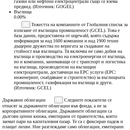
газови или нефтени електроцентрали също се взема
предвид. (Източник: GOGEL)
Въглища
0.00%
Тежестта на компаниите от Глобалния списък за
излизане от въглищна промишленост (GCEL). Това е
база данни, предоставена от urgewald, която съдържа
информация за над 1600 компании и над 1900 техни
дъщерни дружества по веригата за създаване на
стойност във въглищата. Тя включва не само добив на
въглища и производство на електроенергия от въглища,
но и компании, занимаващи се с транспорт и логистика
на въглища, производители на въглищни
електроцентрали, доставчици на EPC услуги (EPC:
инженеринг, снабдяване и строителство) за въглищната
промишленост, газификация на въглища и други.
(Източник: GCEL)
Държавни облигации
Следните показатели се
отнасят за държавните облигации във фонда, а не за
корпоративните облигации. Държавните облигации са
дългови ценни книжа, емитирани от правителства, които
заемат пари на капиталовия пазар. Те са с фиксиран падеж и
плащат лихви. Ние разглеждаме само облигации, емитирани