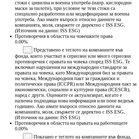
стоки с цивилна и военна употреба (напр. кислородни
маски за пилоти), при условие че тези стоки са
специално разработени или модифицирани за военна
употреба. Ако имате въпроси относно данните на
компанията, моля, свържете се директно с ISS ESG.
(Източник на данни: ISS ESG)
Противоречия в областта на човешките права
0.00%
Представено е теглото на компаниите във
фонда, които участват в сериозни или много сериозни
противоречия с правата на човека според ISS ESG. Те
включват нарушения на международни стандарти за
правата на човека, като Международния бил за правата
на човека, Международния пакт за граждански и
политически права (ICCPR) или Международния пакт за
икономически, социални и културни права (ICESCR),
наред с други. Оценките се актуализират, когато е
налична подходяща нова информация или поне веднъж
годишно. Ако имате въпроси относно данните на
компанията, моля, свържете се директно с ISS ESG.
(Източник на данни: ISS ESG)
Противоречия в областта на правата на работниците
0.00%
Показано е теглото на компаниите във фонда,