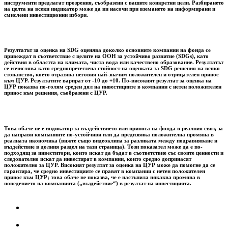
инструменти предлагат прозрения, съобразени с вашите конкретни цели. Разбирането
на целта на всеки индикатор може да ви насочи при вземането на информирани и
смислени инвестиционни избори.
Резултатът за оценка на SDG оценява доколко основните компании на фонда се
привеждат в съответствие с целите на ООН за устойчиво развитие (SDGs), като
действия в областта на климата, чиста вода или качествено образование. Резултатът
се изчислява като среднопретеглена стойност на оценката за SDG решения на всяко
стопанство, което отразява неговия най-значим положителен и отрицателен принос
към ЦУР. Резултатите варират от -10 до +10. По-високият резултат за оценка на
ЦУР показва по-голям среден дял на инвестициите в компании с нетен положителен
принос към решения, съобразени с ЦУР.
Това обаче не е индикатор за въздействието или приноса на фонда в реалния свят, за
да направи компаниите по-устойчиви или да предизвика положителна промяна в
реалната икономика (вижте също видеоклипа за разликата между подравняване и
въздействие в долния раздел на тази страница). Този показател може да е по-
подходящ за инвеститори, които искат да бъдат в съответствие със своите ценности и
следователно искат да инвестират в компании, които средно допринасят
положително за ЦУР. Високият резултат за оценка на ЦУР може да помогне да се
гарантира, че средно инвестициите се правят в компании с нетен положителен
принос към ЦУР; това обаче не показва, че е настъпила някаква промяна в
поведението на компанията („въздействие“) в резултат на инвестицията.