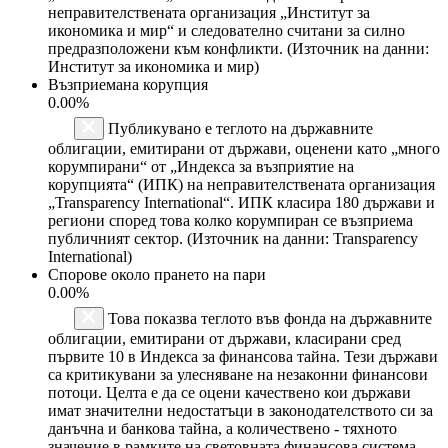
неправителствената организация „Институт за
икономика и мир“ и следователно считани за силно
предразположени към конфликти. (Източник на данни:
Институт за икономика и мир)
Възприемана корупция
0.00%
Публикувано е теглото на държавните
облигации, емитирани от държави, оценени като „много
корумпирани“ от „Индекса за възприятие на
корупцията“ (ИПК) на неправителствената организация
„Transparency International“. ИПК класира 180 държави и
региони според това колко корумпиран се възприема
публичният сектор. (Източник на данни: Transparency
International)
Спорове около прането на пари
0.00%
Това показва теглото във фонда на държавните
облигации, емитирани от държави, класирани сред
първите 10 в Индекса за финансова тайна. Тези държави
са критикувани за улесняване на незаконни финансови
потоци. Целта е да се оцени качествено кои държави
имат значителни недостатъци в законодателството си за
данъчна и банкова тайна, а количествено - тяхното
значение в рамките на световната финансова система.