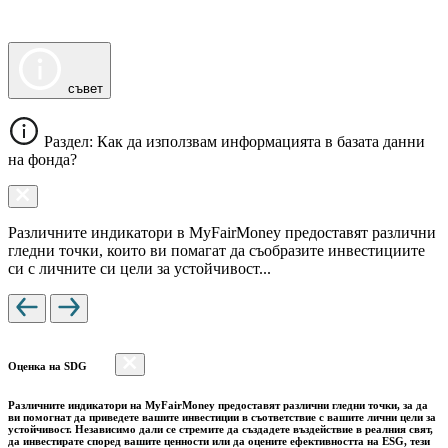
съвет
Раздел: Как да използвам информацията в базата данни
на фонда?
Различните индикатори в MyFairMoney предоставят различни
гледни точки, които ви помагат да съобразите инвестициите
си с личните си цели за устойчивост...
Оценка на SDG
Различните индикатори на MyFairMoney предоставят различни гледни точки, за да
ви помогнат да приведете вашите инвестиции в съответствие с вашите лични цели за
устойчивост. Независимо дали се стремите да създадете въздействие в реалния свят,
да инвестирате според вашите ценности или да оцените ефективността на ESG, тези