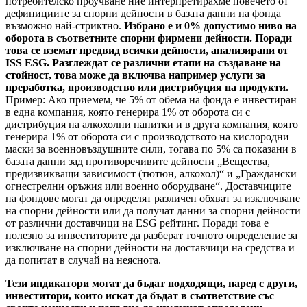
потребителско проучване ние интерпретирахме повечето от
дефинициите за спорни дейности в базата данни на фонда
възможно най-стриктно.
Избрано е и 0% допустимо ниво на
оборота в съответните спорни фирмени дейности. Поради
това се вземат предвид всички дейности, анализирани от
ISS ESG. Разглеждат се различни етапи на създаване на
стойност, това може да включва например услуги за
преработка, производство или дистрибуция на продукти.
Пример: Ако приемем, че 5% от обема на фонда е инвестиран
в една компания, която генерира 1% от оборота си с
дистрибуция на алкохолни напитки и в друга компания, която
генерира 1% от оборота си с производството на кислородни
маски за военновъздушните сили, тогава по 5% са показани в
базата данни зад противоречивите дейности „Вещества,
предизвикващи зависимост (тютюн, алкохол)“ и „Граждански
огнестрелни оръжия или военно оборудване“. Доставчиците
на фондове могат да определят различен обхват за изключване
на спорни дейности или да получат данни за спорни дейности
от различни доставчици на ESG рейтинг. Поради това е
полезно за инвеститорите да разберат точното определение за
изключване на спорни дейности на доставчици на средства и
да попитат в случай на неяснота.
Тези индикатори могат да бъдат подходящи, наред с други,
инвеститори, които искат да бъдат в съответствие със