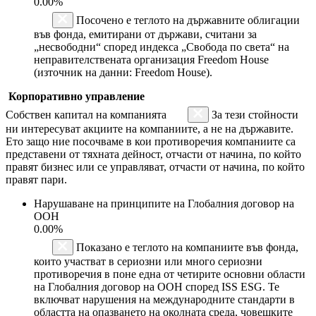
0.00%
Посочено е теглото на държавните облигации
във фонда, емитирани от държави, считани за
„несвободни“ според индекса „Свобода по света“ на
неправителствената организация Freedom House
(източник на данни: Freedom House).
Корпоративно управление
Собствен капитал на компанията
За тези стойности
ни интересуват акциите на компаниите, а не на държавите.
Ето защо ние посочваме в кои противоречия компаниите са
представени от тяхната дейност, отчасти от начина, по който
правят бизнес или се управляват, отчасти от начина, по който
правят пари.
Нарушаване на принципите на Глобалния договор на
ООН
0.00%
Показано е теглото на компаниите във фонда,
които участват в сериозни или много сериозни
противоречия в поне една от четирите основни области
на Глобалния договор на ООН според ISS ESG. Те
включват нарушения на международните стандарти в
областта на опазването на околната среда, човешките