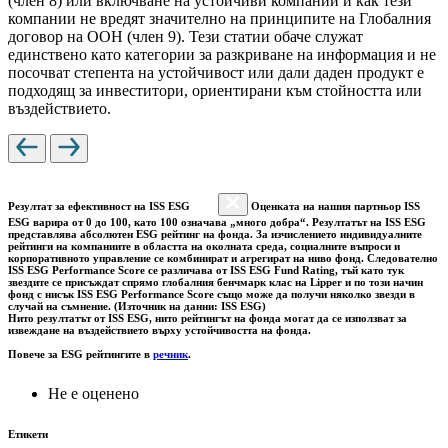
(член 8) или включване на устойчиви компании и как тези
компании не вредят значително на принципите на Глобалния
договор на ООН (член 9). Тези статии обаче служат
единствено като категории за разкриване на информация и не
посочват степента на устойчивост или дали даден продукт е
подходящ за инвеститори, ориентирани към стойността или
въздействието.
Резултат за ефективност на ISS ESG
Оценката на нашия партньор ISS
ESG варира от 0 до 100, като 100 означава „много добра“. Резултатът на ISS ESG
представлява абсолютен ESG рейтинг на фонда. За изчислението индивидуалните
рейтинги на компаниите в областта на околната среда, социалните въпроси и
корпоративното управление се комбинират и агрегират на ниво фонд. Следователно
ISS ESG Performance Score се различава от ISS ESG Fund Rating, тъй като тук
звездите се присъждат спрямо глобалния бенчмарк клас на Lipper и по този начин
фонд с нисък ISS ESG Performance Score също може да получи няколко звезди в
случай на съмнение. (Източник на данни: ISS ESG)
Нито резултатът от ISS ESG, нито рейтингът на фонда могат да се използват за
извеждане на въздействието върху устойчивостта на фонда.
Повече за ESG рейтингите в
речник
.
Не е оценено
Етикети