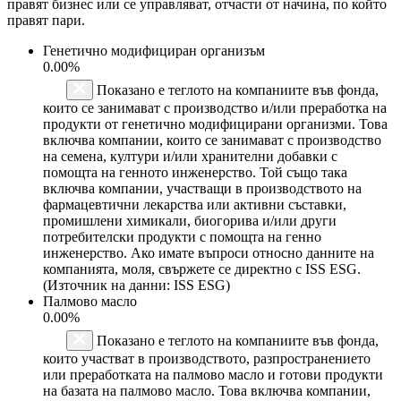
правят бизнес или се управляват, отчасти от начина, по който
правят пари.
Генетично модифициран организъм
0.00%
Показано е теглото на компаниите във фонда,
които се занимават с производство и/или преработка на
продукти от генетично модифицирани организми. Това
включва компании, които се занимават с производство
на семена, култури и/или хранителни добавки с
помощта на генното инженерство. Той също така
включва компании, участващи в производството на
фармацевтични лекарства или активни съставки,
промишлени химикали, биогорива и/или други
потребителски продукти с помощта на генно
инженерство. Ако имате въпроси относно данните на
компанията, моля, свържете се директно с ISS ESG.
(Източник на данни: ISS ESG)
Палмово масло
0.00%
Показано е теглото на компаниите във фонда,
които участват в производството, разпространението
или преработката на палмово масло и готови продукти
на базата на палмово масло. Това включва компании,