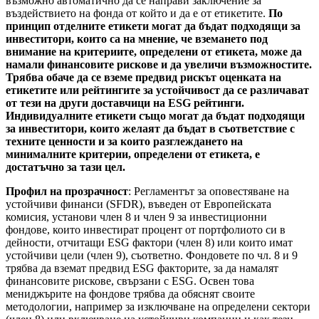
възможно автоматично да се направи заключение за
въздействието на фонда от който и да е от етикетите.
По
принцип отделните етикети могат да бъдат подходящи за
инвеститори, които са на мнение, че вземането под
внимание на критериите, определени от етикета, може да
намали финансовите рискове и да увеличи възможностите.
Трябва обаче да се вземе предвид рискът оценката на
етикетите или рейтингите за устойчивост да се различават
от тези на други доставчици на ESG рейтинги.
Индивидуалните етикети също могат да бъдат подходящи
за инвеститори, които желаят да бъдат в съответствие с
техните ценности и за които разглеждането на
минималните критерии, определени от етикета, е
достатъчно за тази цел.
Профил на прозрачност
: Регламентът за оповестяване на
устойчиви финанси (SFDR), въведен от Европейската
комисия, установи член 8 и член 9 за инвестиционни
фондове, които инвестират процент от портфолиото си в
дейности, отчитащи ESG фактори (член 8) или които имат
устойчиви цели (член 9), съответно. Фондовете по чл. 8 и 9
трябва да вземат предвид ESG факторите, за да намалят
финансовите рискове, свързани с ESG. Освен това
мениджърите на фондове трябва да обяснят своите
методологии, например за изключване на определени сектори