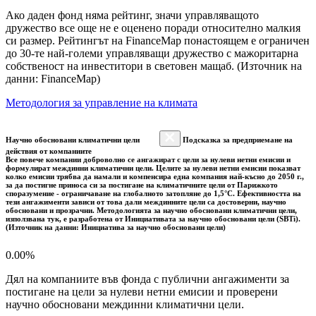
Ако даден фонд няма рейтинг, значи управляващото
дружество все още не е оценено поради относително малкия
си размер. Рейтингът на FinanceMap понастоящем е ограничен
до 30-те най-големи управляващи дружество с мажоритарна
собственост на инвеститори в световен мащаб. (Източник на
данни: FinanceMap)
Методология за управление на климата
Научно обосновани климатични цели
Подсказка за предприемане на
действия от компаниите
Все повече компании доброволно се ангажират с цели за нулеви нетни емисии и
формулират междинни климатични цели. Целите за нулеви нетни емисии показват
колко емисии трябва да намали и компенсира една компания най-късно до 2050 г.,
за да постигне приноса си за постигане на климатичните цели от Парижкото
споразумение - ограничаване на глобалното затопляне до 1,5°C. Ефективността на
тези ангажименти зависи от това дали междинните цели са достоверни, научно
обосновани и прозрачни. Методологията за научно обосновани климатични цели,
използвана тук, е разработена от Инициативата за научно обосновани цели (SBTi).
(Източник на данни: Инициатива за научно обосновани цели)
0.00%
Дял на компаниите във фонда с публични ангажименти за
постигане на цели за нулеви нетни емисии и проверени
научно обосновани междинни климатични цели.