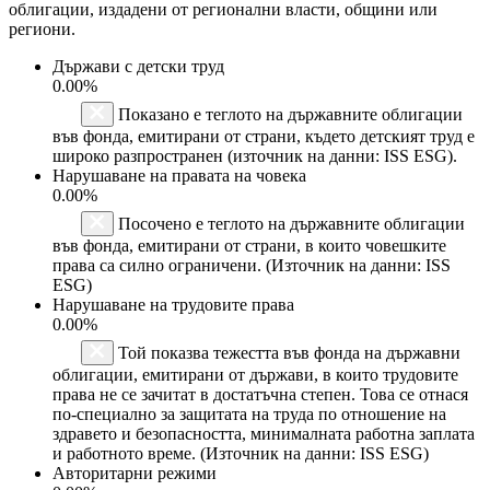
облигации, издадени от регионални власти, общини или
региони.
Държави с детски труд
0.00%
Показано е теглото на държавните облигации
във фонда, емитирани от страни, където детският труд е
широко разпространен (източник на данни: ISS ESG).
Нарушаване на правата на човека
0.00%
Посочено е теглото на държавните облигации
във фонда, емитирани от страни, в които човешките
права са силно ограничени. (Източник на данни: ISS
ESG)
Нарушаване на трудовите права
0.00%
Той показва тежестта във фонда на държавни
облигации, емитирани от държави, в които трудовите
права не се зачитат в достатъчна степен. Това се отнася
по-специално за защитата на труда по отношение на
здравето и безопасността, минималната работна заплата
и работното време. (Източник на данни: ISS ESG)
Авторитарни режими