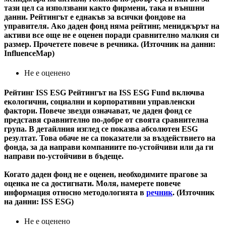
тази цел са използвани както фирмени, така и външни
данни. Рейтингът е еднакъв за всички фондове на
управителя. Ако даден фонд няма рейтинг, мениджърът на
активи все още не е оценен поради сравнително малкия си
размер. Прочетете повече в речника. (Източник на данни:
InfluenceMap)
Не е оценено
Рейтинг ISS ESG
Рейтингът на ISS ESG Fund включва
екологични, социални и корпоративни управленски
фактори. Повече звезди означават, че даден фонд се
представя сравнително по-добре от своята сравнителна
група. В детайлния изглед се показва абсолютен ESG
резултат. Това обаче не са показатели за въздействието на
фонда, за да направи компаниите по-устойчиви или да ги
направи по-устойчиви в бъдеще.
Когато даден фонд не е оценен, необходимите прагове за
оценка не са достигнати. Моля, намерете повече
информация относно методологията в
речник
. (Източник
на данни: ISS ESG)
Не е оценено