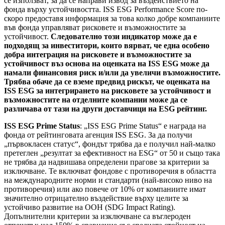
се използват, за да се направи извод за въздействието на
фонда върху устойчивостта. ISS ESG Performance Score по-
скоро предоставя информация за това колко добре компаниите
във фонда управляват рисковете и възможностите за
устойчивост.
Следователно този индикатор може да е
подходящ за инвеститори, които вярват, че една особено
добра интеграция на рисковете и възможностите за
устойчивост въз основа на оценката на ISS ESG може да
намали финансовия риск и/или да увеличи възможностите.
Трябва обаче да се вземе предвид рискът, че оценката на
ISS ESG за интегрирането на рисковете за устойчивост и
възможностите на отделните компании може да се
различава от тази на други доставчици на ESG рейтинг.
ISS ESG Prime Status
: „ISS ESG Prime Status“ е награда на
фонда от рейтинговата агенция ISS ESG. За да получи
„първокласен статус“, фондът трябва да е получил най-малко
претеглен „резултат за ефективност на ESG“ от 50 и също така
не трябва да надвишава определени прагове за критерии за
изключване. Те включват фондове с противоречия в областта
на международните норми и стандарти (най-високо ниво на
противоречия) или ако повече от 10% от компаниите имат
значително отрицателно въздействие върху целите за
устойчиво развитие на ООН (SDG Impact Rating).
Допълнителни критерии за изключване са въглероден