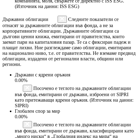
компанията, моля, свържете се директно с ISS ESG.
(Източник на данни: ISS ESG)
Държавни облигации
Следните показатели се
отнасят за държавните облигации във фонда, а не за
корпоративните облигации. Държавните облигации са
дългови ценни книжа, емитирани от правителства, които
заемат пари на капиталовия пазар. Те са с фиксиран падеж и
плащат лихви. Ние разглеждаме само облигации, емитирани
на национално ниво, т.е. от правителства. Не вземаме предвид
облигации, издадени от регионални власти, общини или
региони.
Държави с ядрени оръжия
0.00%
Посочено е теглото на държавните облигации
във фонда, емитирани от държави, изброени от SIPRI
като притежаващи ядрени оръжия. (Източник на данни:
SIPRI)
Глобален спор за мир
0.00%
Посочено е теглото на държавните облигации
във фонда, емитирани от държави, класифицирани като
„много ниски“ в „Глобалния индекс на мира“ на