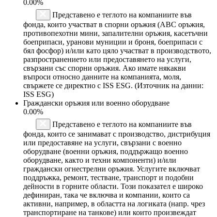
0.00%
Представено е теглото на компаниите във
фонда, които участват в спорни оръжия (ABC оръжия,
противопехотни мини, запалителни оръжия, касетъчни
боеприпаси, уранови муниции и броня, боеприпаси с
бял фосфор) и/или като цяло участват в производството,
разпространението или предоставянето на услуги,
свързани със спорни оръжия. Ако имате някакви
въпроси относно данните на компанията, моля,
свържете се директно с ISS ESG. (Източник на данни:
ISS ESG)
Граждански оръжия или военно оборудване
0.00%
Представено е теглото на компаниите във
фонда, които се занимават с производство, дистрибуция
или предоставяне на услуги, свързани с военно
оборудване (военни оръжия, поддържащо военно
оборудване, както и техни компоненти) и/или
граждански огнестрелни оръжия. Услугите включват
поддръжка, ремонт, тестване, транспорт и подобни
дейности в горните области. Този показател е широко
дефиниран, така че включва и компании, които са
активни, например, в областта на логиката (напр. чрез
транспортиране на танкове) или които произвеждат