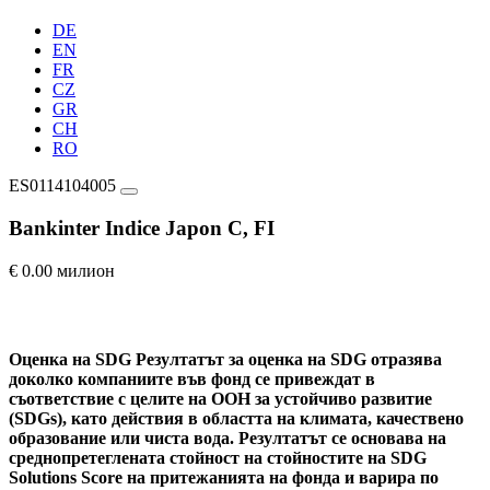
DE
EN
FR
CZ
GR
CH
RO
ES0114104005
Bankinter Indice Japon C, FI
€ 0.00 милион
Оценка на SDG
Резултатът за оценка на SDG отразява
доколко компаниите във фонд се привеждат в
съответствие с целите на ООН за устойчиво развитие
(SDGs), като действия в областта на климата, качествено
образование или чиста вода. Резултатът се основава на
среднопретеглената стойност на стойностите на SDG
Solutions Score на притежанията на фонда и варира по