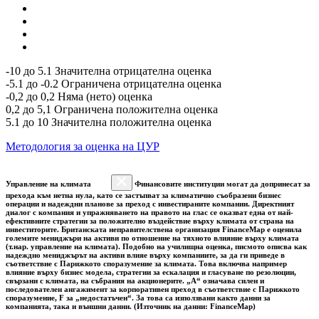
-10 до 5.1 Значителна отрицателна оценка
-5.1 до -0.2 Ограничена отрицателна оценка
-0,2 до 0,2 Няма (нето) оценка
0,2 до 5,1 Ограничена положителна оценка
5.1 до 10 Значителна положителна оценка
Методология за оценка на ЦУР
Управление на климата
Финансовите институции могат да допринесат за
прехода към нетна нула, като се застъпват за климатично съобразени бизнес
операции и надеждни планове за преход с инвестираните компании. Директният
диалог с компания и упражняването на правото на глас се оказват една от най-
ефективните стратегии за положително въздействие върху климата от страна на
инвеститорите. Британската неправителствена организация FinanceMap е оценила
големите мениджъри на активи по отношение на тяхното влияние върху климата
(т.нар. управление на климата). Подобно на училищна оценка, писмото описва как
надеждно мениджърът на активи влияе върху компаниите, за да ги приведе в
съответствие с Парижкото споразумение за климата. Това включва например
влияние върху бизнес модела, стратегии за ескалация и гласуване по резолюции,
свързани с климата, на събрания на акционерите. „A“ означава силен и
последователен ангажимент за корпоративен преход в съответствие с Парижкото
споразумение, F за „недостатъчен“. За това са използвани както данни за
компанията, така и външни данни. (Източник на данни: FinanceMap)