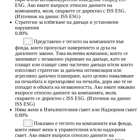
ESG. Ако имате въпроси относно данните на
компанията, моля, свържете се директно с ISS ESG.
(Източник на данни: ISS ESG)
Стратегии за избягване на данъци и установени
нарушения
0.00%
Представено е теглото на компаниите във
фонда, които пропускат намерението и духа на
данъчните закони. Това включва компании, които се
занимават с незаконно укриване на данъци, като не
плащат или плащат само частично данъци и/или които
използват стратегии за данъчна оптимизация или
агресивно данъчно планиране, като целево намаляване
на печалбата и прехвърляне на печалба, дори ако те не
попадат в обхвата на незаконността. Ако имате някакви
въпроси относно данните на компанията, моля,
свържете се директно с ISS ESG. (Източник на данни:
ISS ESG)
Няма жени в Изпълнителния съвет или Надзорния съвет
0.00%
Показано е теглото на компаниите във фонда,
които нямат жени в управителния и/или надзорния
съвет. Ако имате въпроси относно данните на