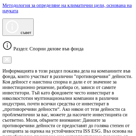
Методология за определяне на климатични цели, основана на
науката
съвет
Раздел: Спорни дялове във фонда
Информацията в този раздел показва дела на компаниите във
фонда, които участват в различни "противоречиви" дейности.
Коя дейност е наистина спорна и дали е от значение за
инвестиционно решение, разбира се, зависи от самите
инвеститори. Тъй като фондовете често инвестират в
няколкостотин мултинационални компании в различни
индустрии, почти всички средства се инвестират в
„противоречиви дейности“. Ако някои от тези дейности са
проблематични за вас, можете да насочите инвестицията си
съответно. Моля, обърнете внимание: Данните за
противоречиви дейности се предоставят до голяма степен от
агенцията за оценка на устойчивостта ISS ESG. Въз основа на