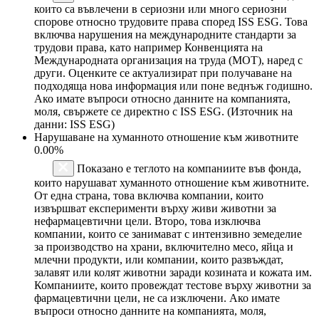
които са въвлечени в сериозни или много сериозни
спорове относно трудовите права според ISS ESG. Това
включва нарушения на международните стандарти за
трудови права, като например Конвенцията на
Международната организация на труда (МОТ), наред с
други. Оценките се актуализират при получаване на
подходяща нова информация или поне веднъж годишно.
Ако имате въпроси относно данните на компанията,
моля, свържете се директно с ISS ESG. (Източник на
данни: ISS ESG)
Нарушаване на хуманното отношение към животните
0.00%
Показано е теглото на компаниите във фонда,
които нарушават хуманното отношение към животните.
От една страна, това включва компании, които
извършват експерименти върху живи животни за
нефармацевтични цели. Второ, това изключва
компании, които се занимават с интензивно земеделие
за производство на храни, включително месо, яйца и
млечни продукти, или компании, които развъждат,
залавят или колят животни заради козината и кожата им.
Компаниите, които провеждат тестове върху животни за
фармацевтични цели, не са изключени. Ако имате
въпроси относно данните на компанията, моля,