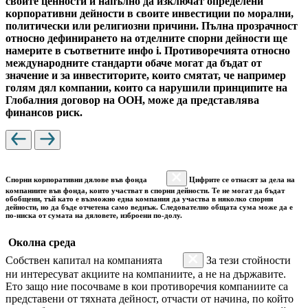
своите ценности и напълно да изключат определени
корпоративни дейности в своите инвестиции по морални,
политически или религиозни причини. Пълна прозрачност
относно дефинирането на отделните спорни дейности ще
намерите в съответните инфо i. Противоречията относно
международните стандарти обаче могат да бъдат от
значение и за инвеститорите, които смятат, че например
голям дял компании, които са нарушили принципите на
Глобалния договор на ООН, може да представлява
финансов риск.
Спорни корпоративни дялове във фонда
Цифрите се отнасят за дела на
компаниите във фонда, които участват в спорни дейности. Те не могат да бъдат
обобщени, тъй като е възможно една компания да участва в няколко спорни
дейности, но да бъде отчетена само веднъж. Следователно общата сума може да е
по-ниска от сумата на дяловете, изброени по-долу.
Околна среда
Собствен капитал на компанията
За тези стойности
ни интересуват акциите на компаниите, а не на държавите.
Ето защо ние посочваме в кои противоречия компаниите са
представени от тяхната дейност, отчасти от начина, по който