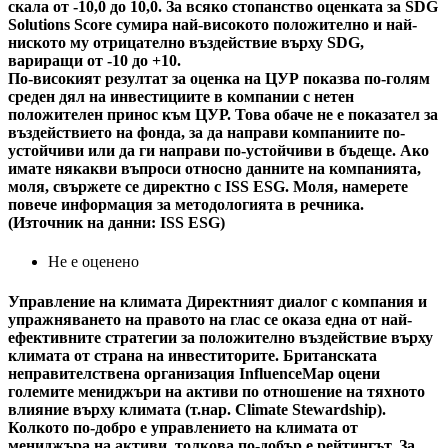
скала от -10,0 до 10,0. За всяко стопанство оценката за SDG
Solutions Score сумира най-високото положително и най-
ниското му отрицателно въздействие върху SDG,
вариращи от -10 до +10.
По-високият резултат за оценка на ЦУР показва по-голям
среден дял на инвестициите в компании с нетен
положителен принос към ЦУР. Това обаче не е показател за
въздействието на фонда, за да направи компаниите по-
устойчиви или да ги направи по-устойчиви в бъдеще. Ако
имате някакви въпроси относно данните на компанията,
моля, свържете се директно с ISS ESG. Моля, намерете
повече информация за методологията в речника.
(Източник на данни: ISS ESG)
Не е оценено
Управление на климата
Директният диалог с компания и
упражняването на правото на глас се оказа една от най-
ефективните стратегии за положително въздействие върху
климата от страна на инвеститорите. Британската
неправителствена организация InfluenceMap оцени
големите мениджъри на активи по отношение на тяхното
влияние върху климата (т.нар. Climate Stewardship).
Колкото по-добро е управлението на климата от
мениджъра на активи, толкова по-добър е рейтингът. За