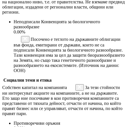
на национално ниво, т.е. от правителства. Не вземаме предвид
облигации, издадени от регионални власти, общини или
региони.
Неподписали Конвенцията за биологичното
разнообразие
0.00%
Посочено е теглото на държавните облигации
във фонда, емитирани от държави, които не са
подписали Конвенцията за биологичното разнообразие.
Тази конвенция има за цел да защити биоразнообразието
на Земята, но също така генетичното разнообразие и
разнообразието на екосистемите. (Източник на данни:
ООН)
Социални теми и етика
Собствен капитал на компанията
За тези стойности
ни интересуват акциите на компаниите, а не на държавите.
Ето защо ние посочваме в кои противоречия компаниите са
представени от тяхната дейност, отчасти от начина, по който
правят бизнес или се управляват, отчасти от начина, по който
правят пари.
Противоречиви оръжия