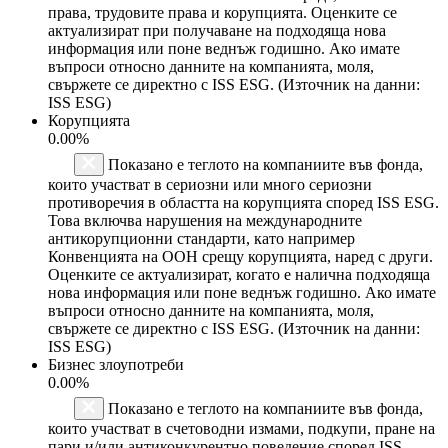
права, трудовите права и корупцията. Оценките се
актуализират при получаване на подходяща нова
информация или поне веднъж годишно. Ако имате
въпроси относно данните на компанията, моля,
свържете се директно с ISS ESG. (Източник на данни:
ISS ESG)
Корупцията
0.00%
Показано е теглото на компаниите във фонда,
които участват в сериозни или много сериозни
противоречия в областта на корупцията според ISS ESG.
Това включва нарушения на международните
антикорупционни стандарти, като например
Конвенцията на ООН срещу корупцията, наред с други.
Оценките се актуализират, когато е налична подходяща
нова информация или поне веднъж годишно. Ако имате
въпроси относно данните на компанията, моля,
свържете се директно с ISS ESG. (Източник на данни:
ISS ESG)
Бизнес злоупотреби
0.00%
Показано е теглото на компаниите във фонда,
които участват в счетоводни измами, подкупи, пране на
пари и/или антиконкурентно поведение според ISS