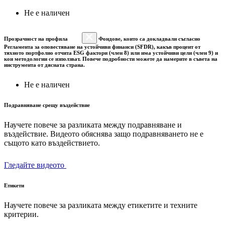
Не е наличен
Прозрачност на профила
Фондове, които са докладвали съгласно
Регламента за оповестяване на устойчиви финанси (SFDR), какъв процент от
тяхното портфолио отчита ESG фактори (член 8) или има устойчиви цели (член 9) и
кои методологии се използват. Повече подробности можете да намерите в съвета на
инструмента от дясната страна.
Не е наличен
Подравняване срещу въздействие
Научете повече за разликата между подравняване и
въздействие. Видеото обяснява защо подравняването не е
същото като въздействието.
Гледайте видеото
Етикети
Научете повече за разликата между етикетите и техните
критерии.