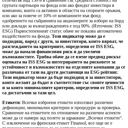
отпечатък над 150% в сравнение със средната стойност на
групата партньори на фонда или ако фондът инвестира в
компании, които са активни в областта на спорните оръжия,
или ако за повече от 10% от компаниите във фонд
одобрението на събранията на акционерите за избори на борд
или доклади за възнагражденията е под 90%. (Източник: ISS
ESG) Първостепенният статус обаче не показва автоматично
въздействието на фонда.
Този индикатор може да е
подходящ, наред с други, за инвеститори, които вярват, че
разглеждането на критериите, определени от ISS ESG,
може да намали финансовия риск и да увеличи
възможностите. Трябва обаче да се вземе предвид рискът
оценката на ISS ESG за интегрирането на рисковете за
устойчивост и възможностите на отделните компании да се
различава от тази на други доставчици на ESG рейтинг.
Този индикатор може да бъде подходящ и за инвеститори,
които желаят да бъдат в съответствие със своите ценности
и за които минималните критерии, определени от ISS ESG,
са достатъчни за тази цел.
Етикети
: Всички изброени етикети използват различни
дефиниции, минимални критерии и процедури за проверка.
Сравнение на етикетите по отношение на различни аспекти
може да се намери зад полето за щракване „Всички етикети“.
С изключение на френския етикет Finansol, все още не е