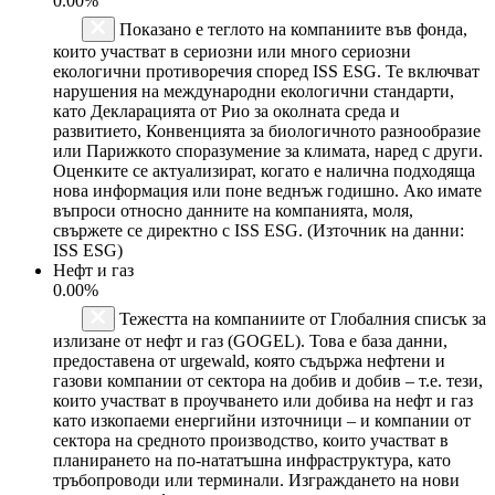
0.00%
Показано е теглото на компаниите във фонда,
които участват в сериозни или много сериозни
екологични противоречия според ISS ESG. Те включват
нарушения на международни екологични стандарти,
като Декларацията от Рио за околната среда и
развитието, Конвенцията за биологичното разнообразие
или Парижкото споразумение за климата, наред с други.
Оценките се актуализират, когато е налична подходяща
нова информация или поне веднъж годишно. Ако имате
въпроси относно данните на компанията, моля,
свържете се директно с ISS ESG. (Източник на данни:
ISS ESG)
Нефт и газ
0.00%
Тежестта на компаниите от Глобалния списък за
излизане от нефт и газ (GOGEL). Това е база данни,
предоставена от urgewald, която съдържа нефтени и
газови компании от сектора на добив и добив – т.е. тези,
които участват в проучването или добива на нефт и газ
като изкопаеми енергийни източници – и компании от
сектора на средното производство, които участват в
планирането на по-нататъшна инфраструктура, като
тръбопроводи или терминали. Изграждането на нови