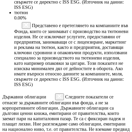
свържете се директно с ISS ESG. (Източник на данни:
ISS ESG)
тютюн
0.00%
Представено е претеглянето на компаниите във
Фонда, които се занимават с производство на тютюневи
изделия. Не се изключват услугите, предоставяни от
предприятия, занимаващи се с лицензиране, маркетинг
и реклама на тютюн, както и предприятия, доставящи
ключови суровини и опаковъчни продукти, използвани
специално за производството на тютюневи изделия,
като например опаковки за цигари. Този показател не
изисква минимален дял от дейностите в оборота. Ако
имате въпроси относно данните за компаниите, моля,
свържете се директно с ISS ESG. (Източник на данни:
ISS ESG)
Държавни облигации
Следните показатели се
отнасят за държавните облигации във фонда, а не за
корпоративните облигации. Държавните облигации са
дългови ценни книжа, емитирани от правителства, които
заемат пари на капиталовия пазар. Те са с фиксиран падеж и
плащат лихви. Ние разглеждаме само облигации, емитирани
на национално ниво, т.е. от правителства. Не вземаме предвид