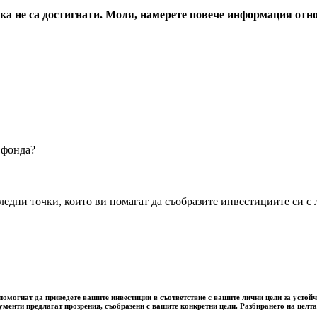
енка не са достигнати. Моля, намерете повече информация от
 фонда?
дни точки, които ви помагат да съобразите инвестициите си с л
омогнат да приведете вашите инвестиции в съответствие с вашите лични цели за устойчи
рументи предлагат прозрения, съобразени с вашите конкретни цели. Разбирането на цел