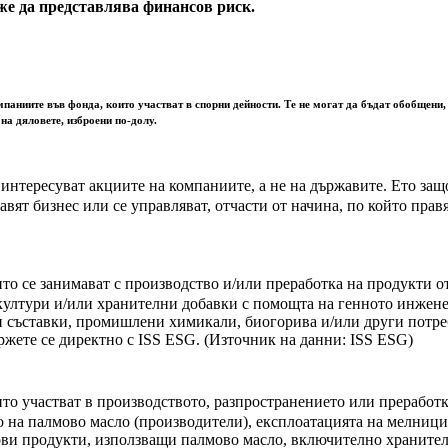
е да представлява финансов риск.
мпаниите във фонда, които участват в спорни дейности. Те не могат да бъдат обобщени,
на дяловете, изброени по-долу.
 интересуват акциите на компаниите, а не на държавите. Ето за
авят бизнес или се управляват, отчасти от начина, по който прав
ито се занимават с производство и/или преработка на продукти
 култури и/или хранителни добавки с помощта на генното инжен
и съставки, промишлени химикали, биогорива и/или други потре
ржете се директно с ISS ESG. (Източник на данни: ISS ESG)
то участват в производството, разпространението или преработк
 на палмово масло (производители), експлоатацията на мелници
ови продукти, използващи палмово масло, включително храните