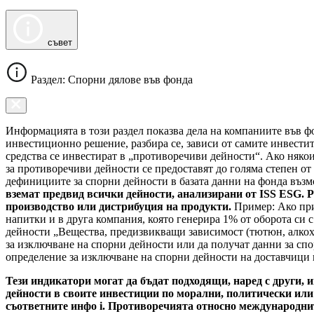
съвет
Раздел: Спорни дялове във фонда
Информацията в този раздел показва дела на компаниите във фо
инвестиционно решение, разбира се, зависи от самите инвести
средства се инвестират в „противоречиви дейности“. Ако някои
за противоречиви дейности се предоставят до голяма степен от
дефинициите за спорни дейности в базата данни на фонда въз
вземат предвид всички дейности, анализирани от ISS ESG. Р
производство или дистрибуция на продукти.
Пример: Ако при
напитки и в друга компания, която генерира 1% от оборота си 
дейности „Вещества, предизвикващи зависимост (тютюн, алкохо
за изключване на спорни дейности или да получат данни за спо
определение за изключване на спорни дейности на доставчици н
Тези индикатори могат да бъдат подходящи, наред с други, 
дейности в своите инвестиции по морални, политически или
съответните инфо i. Противоречията относно международните