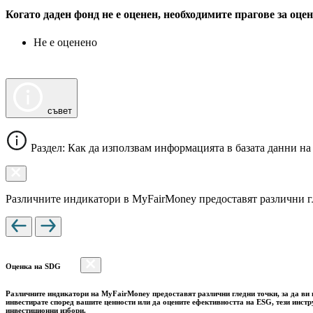
Когато даден фонд не е оценен, необходимите прагове за оц
Не е оценено
съвет
Раздел: Как да използвам информацията в базата данни на
Различните индикатори в MyFairMoney предоставят различни гле
Оценка на SDG
Различните индикатори на MyFairMoney предоставят различни гледни точки, за да ви п
инвестирате според вашите ценности или да оцените ефективността на ESG, тези инст
инвестиционни избори.