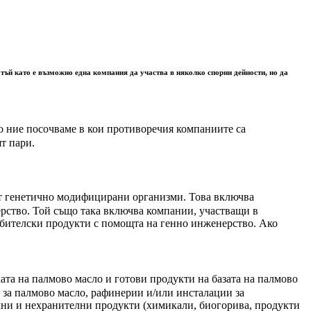
 тъй като е възможно една компания да участва в няколко спорни дейности, но да
що ние посочваме в кои противоречия компаниите са
ят пари.
 от генетично модифицирани организми. Това включва
ерство. Той също така включва компании, участващи в
бителски продукти с помощта на генно инженерство. Ако
ата на палмово масло и готови продукти на базата на палмово
 за палмово масло, рафинерии и/или инсталации за
лни и нехранителни продукти (химикали, биогорива, продукти