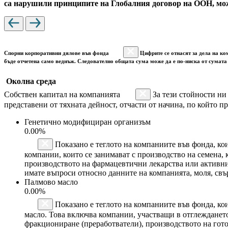
са нарушили принципите на Глобалния договор на ООН, мож
Спорни корпоративни дялове във фонда
Цифрите се отнасят за дела на ко
бъде отчетена само веднъж. Следователно общата сума може да е по-ниска от сумата 
Околна среда
Собствен капитал на компанията
За тези стойности ни
представени от тяхната дейност, отчасти от начина, по който пр
Генетично модифициран организъм
0.00%
Показано е теглото на компаниите във фонда, ко
компании, които се занимават с производство на семена,
производството на фармацевтични лекарства или активн
имате въпроси относно данните на компанията, моля, свъ
Палмово масло
0.00%
Показано е теглото на компаниите във фонда, кои
масло. Това включва компании, участващи в отглеждането
фракциониране (преработватели), производството на гот