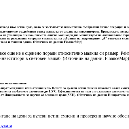
ехода към нетна нула, като се застъпват за климатично съобразени бизнес операции и 
а положително въздействие върху климата от страна на инвеститорите. Британската неп
но на училищна оценка, писмото описва как надеждно мениджърът на активи влияе върху
ване по резолюции, свързани с климата, на събрания на акционерите. „A“ означава сил
, така и външни данни. (Източник на данни: FinanceMap)
все още не е оценено поради относително малкия си размер. Рей
инвеститори в световен мащаб. (Източник на данни: FinanceMap)
вия от компаниите
лират междинни климатични цели. Целите за нулеви нетни емисии показват колко емисии
ване на глобалното затопляне до 1,5°C. Ефективността на тези ангажименти зависи от т
 от Инициативата за научно обосновани цели (SBTi). (Източник на данни: Инициатива з
игане на цели за нулеви нетни емисии и проверени научно обо
ауката