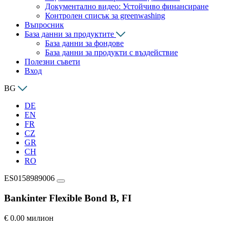
Документално видео: Устойчиво финансиране
Контролен списък за greenwashing
Въпросник
База данни за продуктите
База данни за фондове
База данни за продукти с въздействие
Полезни съвети
Вход
BG
DE
EN
FR
CZ
GR
CH
RO
ES0158989006
Bankinter Flexible Bond B, FI
€ 0.00 милион