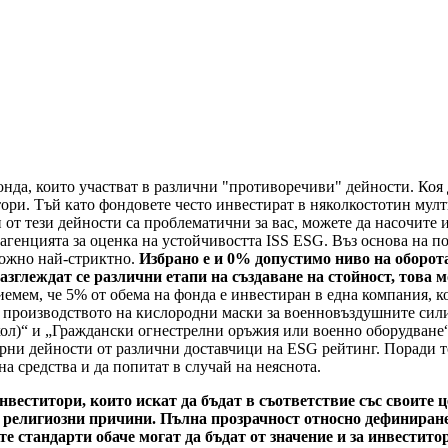
нда, които участват в различни "противоречиви" дейности. Коя д
тори. Тъй като фондовете често инвестират в няколкостотин му
 от тези дейности са проблематични за вас, можете да насочите
 агенцията за оценка на устойчивостта ISS ESG. Въз основа на 
можно най-стриктно.
Избрано е и 0% допустимо ниво на оборот
азглеждат се различни етапи на създаване на стойност, това 
емем, че 5% от обема на фонда е инвестиран в една компания, к
с производството на кислородни маски за военновъздушните сили
л)“ и „Граждански огнестрелни оръжия или военно оборудване“.
рни дейности от различни доставчици на ESG рейтинг. Поради то
а средства и да попитат в случай на неяснота.
инвеститори, които искат да бъдат в съответствие със своите
 религиозни причини. Пълна прозрачност относно дефиниране
 стандарти обаче могат да бъдат от значение и за инвестито