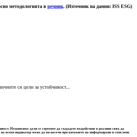
носно методологията в
речник
. (Източник на данни: ISS ESG)
ичните си цели за устойчивост...
вост. Независимо дали се стремите да създадете въздействие в реалния свят, да
та на всеки индикатор може да ви насочи при вземането на информирани и смислени