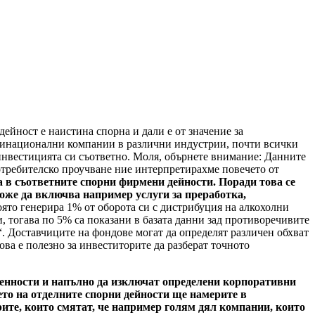
ейност е наистина спорна и дали е от значение за
лтинационални компании в различни индустрии, почти всички
 инвестицията си съответно. Моля, обърнете внимание: Данните
потребителско проучване ние интерпретирахме повечето от
а в съответните спорни фирмени дейности. Поради това се
може да включва например услуги за преработка,
оято генерира 1% от оборота си с дистрибуция на алкохолни
, тогава по 5% са показани в базата данни зад противоречивите
 Доставчиците на фондове могат да определят различен обхват
ва е полезно за инвеститорите да разберат точното
 ценности и напълно да изключат определени корпоративни
то на отделните спорни дейности ще намерите в
рите, които смятат, че например голям дял компании, които