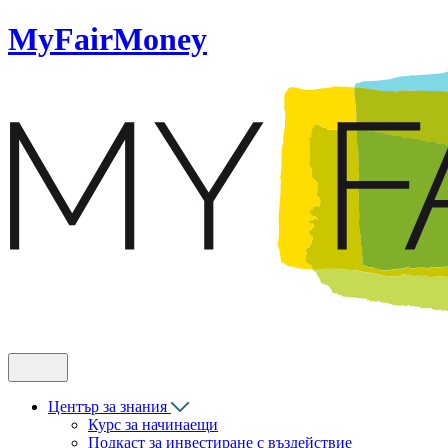
MyFairMoney
Център за знания
Курс за начинаещи
Подкаст за инвестиране с въздействие