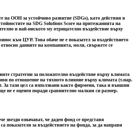
е на ООН за устойчиво развитие (SDGs), като действия в
стойностите на SDG Solutions Score на притежанията на
ожително и най-ниското му отрицателно въздействие върху
инос към ЦУР. Това обаче не е показател за въздействието
 относно данните на компанията, моля, свържете се
вните стратегии за положително въздействие върху климата
иви по отношение на тяхното влияние върху климата (т.нар.
т. За тази цел са използвани както фирмени, така и външни
ще не е оценен поради сравнително малкия си размер.
 звезди означават, че даден фонд се представя
са показатели за въздействието на фонда, за да направи