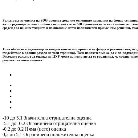
Резултатът за оценка на SDG оценява доколко основните компании на фонда се привежд
като среднопретеглена стойност на оценката за SDG решения на всяко стопанство, ко
среден дял на инвестициите в компании с нетен положителен принос към решения, съо
Това обаче не е индикатор за въздействието или приноса на фонда в реалния свят, 
въздействие в долния раздел на тази страница). Този показател може да е по-подходящ
Високият резултат за оценка на ЦУР може да помогне да се гарантира, че средно инв
резултат на инвестицията.
-10 до 5.1 Значителна отрицателна оценка
-5.1 до -0.2 Ограничена отрицателна оценка
-0,2 до 0,2 Няма (нето) оценка
0,2 до 5,1 Ограничена положителна оценка