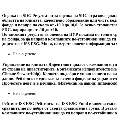
Оценка на SDG
Резултатът за оценка на SDG отразява докол
областта на климата, качествено образование или чиста вода
фонда и варира по скала от -10,0 до 10,0. За всяко стопанс
SDG, вариращи от -10 до +10.
По-високият резултат за оценка на ЦУР показва по-голям ср
на фонда, за да направи компаниите по-устойчиви или да г
директно с ISS ESG. Моля, намерете повече информация за 
Не е оценено
Управление на климата
Директният диалог с компания и уп
от страна на инвеститорите. Британската неправителствена
Climate Stewardship). Колкото по-добро е управлението на 
данни. Рейтингът е еднакъв за всички фондове на управител
Прочетете повече в речника. (Източник на данни: Influence
Не е оценено
Рейтинг ISS ESG
Рейтингът на ISS ESG Fund включва еколог
сравнително по-добре от своята сравнителна група. В детайл
компаниите по-устойчиви или да ги направи по-устойчиви в