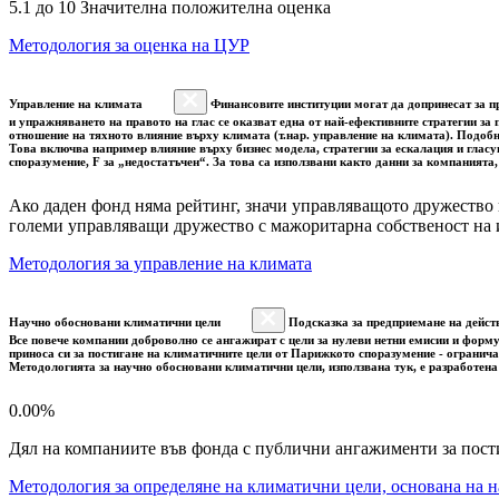
5.1 до 10 Значителна положителна оценка
Методология за оценка на ЦУР
Управление на климата
Финансовите институции могат да допринесат за пр
и упражняването на правото на глас се оказват една от най-ефективните стратегии з
отношение на тяхното влияние върху климата (т.нар. управление на климата). Подоб
Това включва например влияние върху бизнес модела, стратегии за ескалация и гласу
споразумение, F за „недостатъчен“. За това са използвани както данни за компанията
Ако даден фонд няма рейтинг, значи управляващото дружество 
големи управляващи дружество с мажоритарна собственост на 
Методология за управление на климата
Научно обосновани климатични цели
Подсказка за предприемане на дейст
Все повече компании доброволно се ангажират с цели за нулеви нетни емисии и форму
приноса си за постигане на климатичните цели от Парижкото споразумение - огранича
Методологията за научно обосновани климатични цели, използвана тук, е разработена
0.00%
Дял на компаниите във фонда с публични ангажименти за пост
Методология за определяне на климатични цели, основана на н