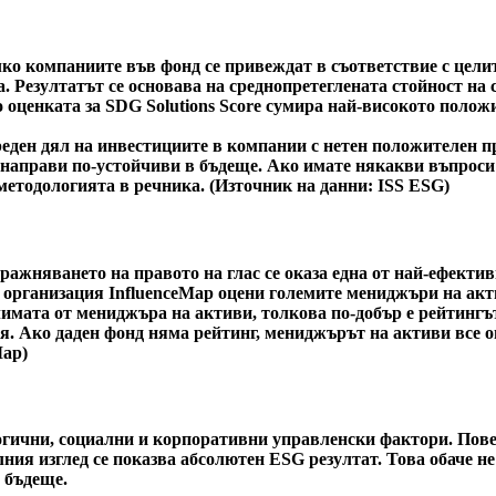
ко компаниите във фонд се привеждат в съответствие с целит
. Резултатът се основава на среднопретеглената стойност на 
тво оценката за SDG Solutions Score сумира най-високото пол
еден дял на инвестициите в компании с нетен положителен пр
и направи по-устойчиви в бъдеще. Ако имате някакви въпроси
методологията в речника. (Източник на данни: ISS ESG)
ражняването на правото на глас се оказа една от най-ефекти
 организация InfluenceMap оцени големите мениджъри на акт
климата от мениджъра на активи, толкова по-добър е рейтингъ
я. Ако даден фонд няма рейтинг, мениджърът на активи все о
Map)
ични, социални и корпоративни управленски фактори. Повече
ния изглед се показва абсолютен ESG резултат. Това обаче не 
 бъдеще.