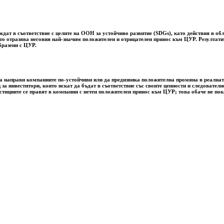
ат в съответствие с целите на ООН за устойчиво развитие (SDGs), като действия в обл
ето отразява неговия най-значим положителен и отрицателен принос към ЦУР. Резултатит
бразени с ЦУР.
за да направи компаниите по-устойчиви или да предизвика положителна промяна в реалн
 за инвеститори, които искат да бъдат в съответствие със своите ценности и следовате
естициите се правят в компании с нетен положителен принос към ЦУР; това обаче не пок