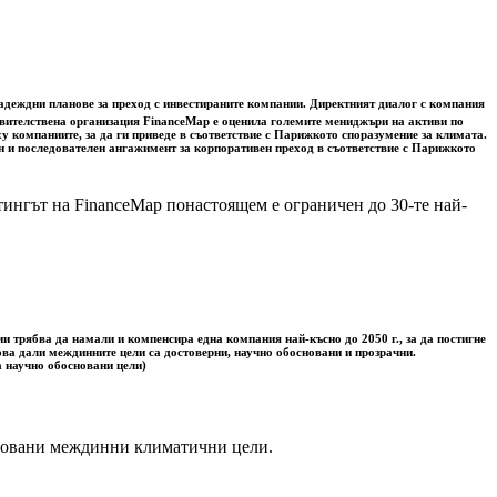
надеждни планове за преход с инвестираните компании. Директният диалог с компания
равителствена организация FinanceMap е оценила големите мениджъри на активи по
 компаниите, за да ги приведе в съответствие с Парижкото споразумение за климата.
ен и последователен ангажимент за корпоративен преход в съответствие с Парижкото
тингът на FinanceMap понастоящем е ограничен до 30-те най-
 трябва да намали и компенсира една компания най-късно до 2050 г., за да постигне
ова дали междинните цели са достоверни, научно обосновани и прозрачни.
а научно обосновани цели)
сновани междинни климатични цели.