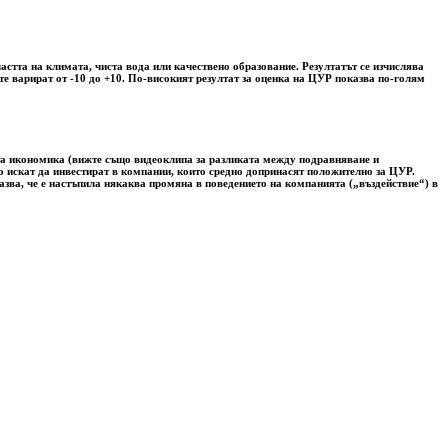
астта на климата, чиста вода или качествено образование. Резултатът се изчислява
е варират от -10 до +10. По-високият резултат за оценка на ЦУР показва по-голям
ата икономика (вижте също видеоклипа за разликата между подравняване и
лно искат да инвестират в компании, които средно допринасят положително за ЦУР.
азва, че е настъпила някаква промяна в поведението на компанията („въздействие“) в