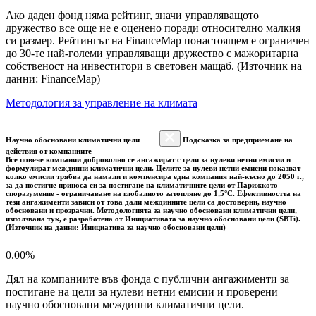
Ако даден фонд няма рейтинг, значи управляващото
дружество все още не е оценено поради относително малкия
си размер. Рейтингът на FinanceMap понастоящем е ограничен
до 30-те най-големи управляващи дружество с мажоритарна
собственост на инвеститори в световен мащаб. (Източник на
данни: FinanceMap)
Методология за управление на климата
Научно обосновани климатични цели
Подсказка за предприемане на
действия от компаниите
Все повече компании доброволно се ангажират с цели за нулеви нетни емисии и
формулират междинни климатични цели. Целите за нулеви нетни емисии показват
колко емисии трябва да намали и компенсира една компания най-късно до 2050 г.,
за да постигне приноса си за постигане на климатичните цели от Парижкото
споразумение - ограничаване на глобалното затопляне до 1,5°C. Ефективността на
тези ангажименти зависи от това дали междинните цели са достоверни, научно
обосновани и прозрачни. Методологията за научно обосновани климатични цели,
използвана тук, е разработена от Инициативата за научно обосновани цели (SBTi).
(Източник на данни: Инициатива за научно обосновани цели)
0.00%
Дял на компаниите във фонда с публични ангажименти за
постигане на цели за нулеви нетни емисии и проверени
научно обосновани междинни климатични цели.