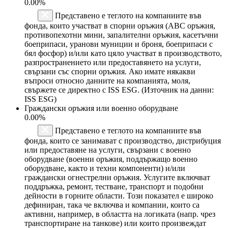
0.00%
Представено е теглото на компаниите във
фонда, които участват в спорни оръжия (ABC оръжия,
противопехотни мини, запалителни оръжия, касетъчни
боеприпаси, уранови муниции и броня, боеприпаси с
бял фосфор) и/или като цяло участват в производството,
разпространението или предоставянето на услуги,
свързани със спорни оръжия. Ако имате някакви
въпроси относно данните на компанията, моля,
свържете се директно с ISS ESG. (Източник на данни:
ISS ESG)
Граждански оръжия или военно оборудване
0.00%
Представено е теглото на компаниите във
фонда, които се занимават с производство, дистрибуция
или предоставяне на услуги, свързани с военно
оборудване (военни оръжия, поддържащо военно
оборудване, както и техни компоненти) и/или
граждански огнестрелни оръжия. Услугите включват
поддръжка, ремонт, тестване, транспорт и подобни
дейности в горните области. Този показател е широко
дефиниран, така че включва и компании, които са
активни, например, в областта на логиката (напр. чрез
транспортиране на танкове) или които произвеждат