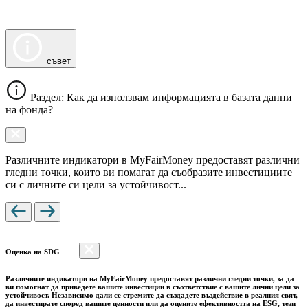
съвет
Раздел: Как да използвам информацията в базата данни
на фонда?
Различните индикатори в MyFairMoney предоставят различни
гледни точки, които ви помагат да съобразите инвестициите
си с личните си цели за устойчивост...
Оценка на SDG
Различните индикатори на MyFairMoney предоставят различни гледни точки, за да
ви помогнат да приведете вашите инвестиции в съответствие с вашите лични цели за
устойчивост. Независимо дали се стремите да създадете въздействие в реалния свят,
да инвестирате според вашите ценности или да оцените ефективността на ESG, тези