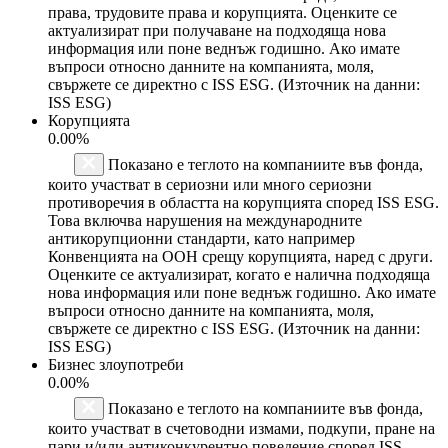
права, трудовите права и корупцията. Оценките се
актуализират при получаване на подходяща нова
информация или поне веднъж годишно. Ако имате
въпроси относно данните на компанията, моля,
свържете се директно с ISS ESG. (Източник на данни:
ISS ESG)
Корупцията
0.00%
Показано е теглото на компаниите във фонда,
които участват в сериозни или много сериозни
противоречия в областта на корупцията според ISS ESG.
Това включва нарушения на международните
антикорупционни стандарти, като например
Конвенцията на ООН срещу корупцията, наред с други.
Оценките се актуализират, когато е налична подходяща
нова информация или поне веднъж годишно. Ако имате
въпроси относно данните на компанията, моля,
свържете се директно с ISS ESG. (Източник на данни:
ISS ESG)
Бизнес злоупотреби
0.00%
Показано е теглото на компаниите във фонда,
които участват в счетоводни измами, подкупи, пране на
пари и/или антиконкурентно поведение според ISS