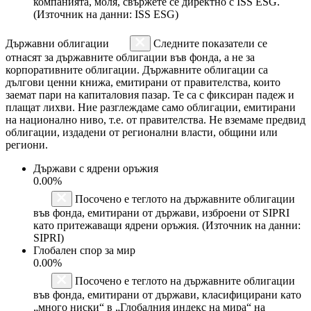
компанията, моля, свържете се директно с ISS ESG.
(Източник на данни: ISS ESG)
Държавни облигации
Следните показатели се
отнасят за държавните облигации във фонда, а не за
корпоративните облигации. Държавните облигации са
дългови ценни книжа, емитирани от правителства, които
заемат пари на капиталовия пазар. Те са с фиксиран падеж и
плащат лихви. Ние разглеждаме само облигации, емитирани
на национално ниво, т.е. от правителства. Не вземаме предвид
облигации, издадени от регионални власти, общини или
региони.
Държави с ядрени оръжия
0.00%
Посочено е теглото на държавните облигации
във фонда, емитирани от държави, изброени от SIPRI
като притежаващи ядрени оръжия. (Източник на данни:
SIPRI)
Глобален спор за мир
0.00%
Посочено е теглото на държавните облигации
във фонда, емитирани от държави, класифицирани като
„много ниски“ в „Глобалния индекс на мира“ на