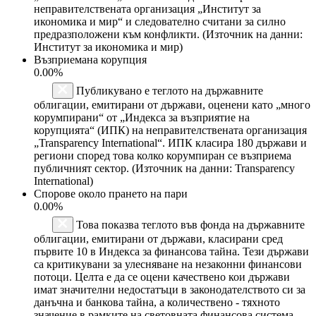
неправителствената организация „Институт за
икономика и мир“ и следователно считани за силно
предразположени към конфликти. (Източник на данни:
Институт за икономика и мир)
Възприемана корупция
0.00%
Публикувано е теглото на държавните
облигации, емитирани от държави, оценени като „много
корумпирани“ от „Индекса за възприятие на
корупцията“ (ИПК) на неправителствената организация
„Transparency International“. ИПК класира 180 държави и
региони според това колко корумпиран се възприема
публичният сектор. (Източник на данни: Transparency
International)
Спорове около прането на пари
0.00%
Това показва теглото във фонда на държавните
облигации, емитирани от държави, класирани сред
първите 10 в Индекса за финансова тайна. Тези държави
са критикувани за улесняване на незаконни финансови
потоци. Целта е да се оцени качествено кои държави
имат значителни недостатъци в законодателството си за
данъчна и банкова тайна, а количествено - тяхното
значение в рамките на световната финансова система.