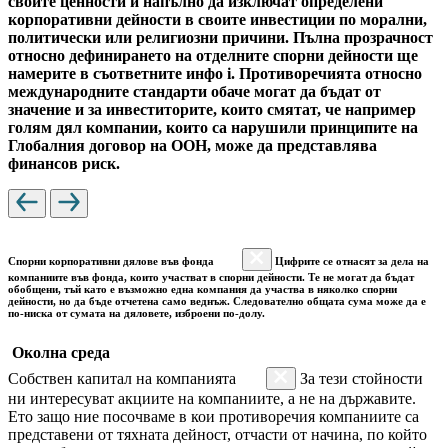
своите ценности и напълно да изключат определени
корпоративни дейности в своите инвестиции по морални,
политически или религиозни причини. Пълна прозрачност
относно дефинирането на отделните спорни дейности ще
намерите в съответните инфо i. Противоречията относно
международните стандарти обаче могат да бъдат от
значение и за инвеститорите, които смятат, че например
голям дял компании, които са нарушили принципите на
Глобалния договор на ООН, може да представлява
финансов риск.
Спорни корпоративни дялове във фонда
Цифрите се отнасят за дела на
компаниите във фонда, които участват в спорни дейности. Те не могат да бъдат
обобщени, тъй като е възможно една компания да участва в няколко спорни
дейности, но да бъде отчетена само веднъж. Следователно общата сума може да е
по-ниска от сумата на дяловете, изброени по-долу.
Околна среда
Собствен капитал на компанията
За тези стойности
ни интересуват акциите на компаниите, а не на държавите.
Ето защо ние посочваме в кои противоречия компаниите са
представени от тяхната дейност, отчасти от начина, по който