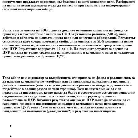
инструменти предлагат прозрения, съобразени с вашите конкретни цели. Разбирането
на целта на всеки индикатор може да ви насочи при вземането на информирани и
смислени инвестиционни избори.
Резултатът за оценка на SDG оценява доколко основните компании на фонда се
привеждат в съответствие с целите на ООН за устойчиво развитие (SDGs), като
действия в областта на климата, чиста вода или качествено образование. Резултатът
се изчислява като среднопретеглена стойност на оценката за SDG решения на всяко
стопанство, което отразява неговия най-значим положителен и отрицателен принос
към ЦУР. Резултатите варират от -10 до +10. По-високият резултат за оценка на
ЦУР показва по-голям среден дял на инвестициите в компании с нетен положителен
принос към решения, съобразени с ЦУР.
Това обаче не е индикатор за въздействието или приноса на фонда в реалния свят, за
да направи компаниите по-устойчиви или да предизвика положителна промяна в
реалната икономика (вижте също видеоклипа за разликата между подравняване и
въздействие в долния раздел на тази страница). Този показател може да е по-
подходящ за инвеститори, които искат да бъдат в съответствие със своите ценности и
следователно искат да инвестират в компании, които средно допринасят
положително за ЦУР. Високият резултат за оценка на ЦУР може да помогне да се
гарантира, че средно инвестициите се правят в компании с нетен положителен
принос към ЦУР; това обаче не показва, че е настъпила някаква промяна в
поведението на компанията („въздействие“) в резултат на инвестицията.