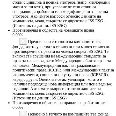
стоки с цивилна и военна употреба (напр. кислородни
маски за пилоти), при условие че тези стоки са
специално разработени или модифицирани за военна
употреба. Ако имате въпроси относно данните на
компанията, моля, свържете се директно с ISS ESG.
(Източник на данни: ISS ESG)
Противоречия в областта на човешките права
0.00%
Представено е теглото на компаниите във
фонда, които участват в сериозни или много сериозни
противоречия с правата на човека според ISS ESG. Те
включват нарушения на международни стандарти за
правата на човека, като Международния бил за правата
на човека, Международния пакт за граждански и
политически права (ICCPR) или Международния пакт за
икономически, социални и културни права (ICESCR),
наред с други. Оценките се актуализират, когато е
налична подходяща нова информация или поне веднъж
годишно. Ако имате въпроси относно данните на
компанията, моля, свържете се директно с ISS ESG.
(Източник на данни: ISS ESG)
Противоречия в областта на правата на работниците
0.00%
Показано е теглото на компаниите във фонда,