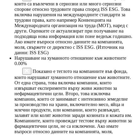
които са въвлечени в сериозни или много сериозни
спорове относно трудовите права според ISS ESG. Това
включва нарушения на международните стандарти за
трудови права, като например Конвенцията на
Международната организация на труда (МОТ), наред с
други. Оценките се актуализират при получаване на
подходяща нова информация или поне веднъж годишно.
Ако имате въпроси относно данните на компанията,
моля, свържете се директно с ISS ESG. (Източник на
данни: ISS ESG)
Нарушаване на хуманното отношение към животните
0.00%
Показано е теглото на компаниите във фонда,
които нарушават хуманното отношение към животните.
От една страна, това включва компании, които
извършват експерименти върху живи животни за
нефармацевтични цели. Второ, това изключва
компании, които се занимават с интензивно земеделие
за производство на храни, включително месо, яйца и
млечни продукти, или компании, които развъждат,
залавят или колят животни заради козината и кожата им.
Компаниите, които провеждат тестове върху животни за
фармацевтични цели, не са изключени. Ако имате
въпроси относно данните на компанията, моля,