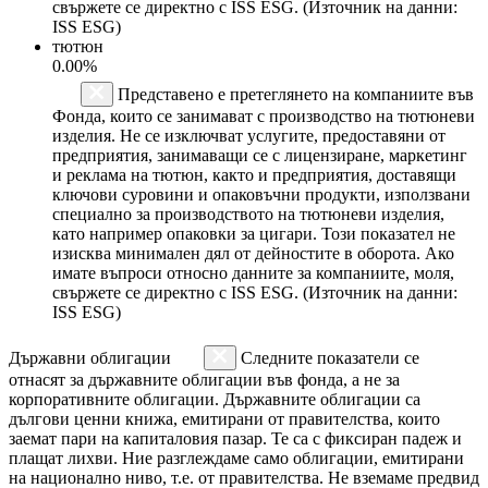
свържете се директно с ISS ESG. (Източник на данни:
ISS ESG)
тютюн
0.00%
Представено е претеглянето на компаниите във
Фонда, които се занимават с производство на тютюневи
изделия. Не се изключват услугите, предоставяни от
предприятия, занимаващи се с лицензиране, маркетинг
и реклама на тютюн, както и предприятия, доставящи
ключови суровини и опаковъчни продукти, използвани
специално за производството на тютюневи изделия,
като например опаковки за цигари. Този показател не
изисква минимален дял от дейностите в оборота. Ако
имате въпроси относно данните за компаниите, моля,
свържете се директно с ISS ESG. (Източник на данни:
ISS ESG)
Държавни облигации
Следните показатели се
отнасят за държавните облигации във фонда, а не за
корпоративните облигации. Държавните облигации са
дългови ценни книжа, емитирани от правителства, които
заемат пари на капиталовия пазар. Те са с фиксиран падеж и
плащат лихви. Ние разглеждаме само облигации, емитирани
на национално ниво, т.е. от правителства. Не вземаме предвид