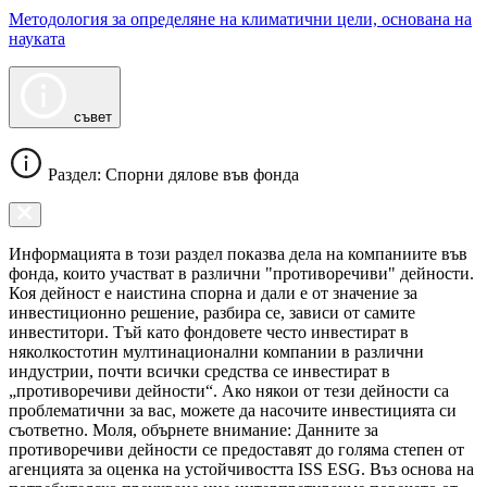
Методология за определяне на климатични цели, основана на
науката
съвет
Раздел: Спорни дялове във фонда
Информацията в този раздел показва дела на компаниите във
фонда, които участват в различни "противоречиви" дейности.
Коя дейност е наистина спорна и дали е от значение за
инвестиционно решение, разбира се, зависи от самите
инвеститори. Тъй като фондовете често инвестират в
няколкостотин мултинационални компании в различни
индустрии, почти всички средства се инвестират в
„противоречиви дейности“. Ако някои от тези дейности са
проблематични за вас, можете да насочите инвестицията си
съответно. Моля, обърнете внимание: Данните за
противоречиви дейности се предоставят до голяма степен от
агенцията за оценка на устойчивостта ISS ESG. Въз основа на