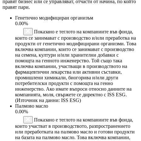
правят бизнес или се управляват, отчасти от начина, по който
правят пари.
Генетично модифициран организъм
0.00%
Показано е теглото на компаниите във фонда,
които се занимават с производство и/или преработка на
продукти от генетично модифицирани организми. Това
включва компании, които се занимават с производство
на семена, култури и/или хранителни добавки с
помощта на генното инженерство. Той също така
включва компании, участващи в производството на
фармацевтични лекарства или активни съставки,
промишлени химикали, биогорива и/или други
потребителски продукти с помощта на генно
инженерство. Ако имате въпроси относно данните на
компанията, моля, свържете се директно с ISS ESG.
(Източник на данни: ISS ESG)
Палмово масло
0.00%
Показано е теглото на компаниите във фонда,
които участват в производството, разпространението
или преработката на палмово масло и готови продукти
на базата на палмово масло. Това включва компании,