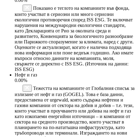
0.00%
Показано е теглото на компаниите във фонда,
които участват в сериозни или много сериозни
екологични противоречия според ISS ESG. Те включват
нарушения на международни екологични стандарти,
като Декларацията от Рио за околната среда и
развитието, Конвенцията за биологичното разнообразие
или Парижкото споразумение за климата, наред с други.
Оценките се актуализират, когато е налична подходяща
нова информация или поне веднъж годишно. Ако имате
въпроси относно данните на компанията, моля,
свържете се директно с ISS ESG. (Източник на данни:
ISS ESG)
Нефт и газ
0.00%
Тежестта на компаниите от Глобалния списък за
излизане от нефт и газ (GOGEL). Това е база данни,
предоставена от urgewald, която съдържа нефтени и
газови компании от сектора на добив и добив – т.е. тези,
които участват в проучването или добива на нефт и газ
като изкопаеми енергийни източници – и компании от
сектора на средното производство, които участват в
планирането на по-нататъшна инфраструктура, като
тръбопроводи или терминали. Изграждането на нови