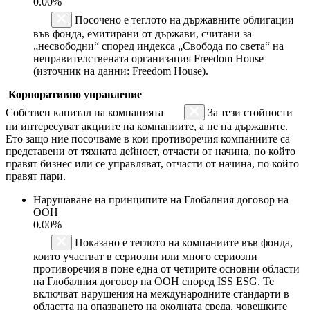
0.00%
Посочено е теглото на държавните облигации
във фонда, емитирани от държави, считани за
„несвободни“ според индекса „Свобода по света“ на
неправителствената организация Freedom House
(източник на данни: Freedom House).
Корпоративно управление
Собствен капитал на компанията
За тези стойности
ни интересуват акциите на компаниите, а не на държавите.
Ето защо ние посочваме в кои противоречия компаниите са
представени от тяхната дейност, отчасти от начина, по който
правят бизнес или се управляват, отчасти от начина, по който
правят пари.
Нарушаване на принципите на Глобалния договор на
ООН
0.00%
Показано е теглото на компаниите във фонда,
които участват в сериозни или много сериозни
противоречия в поне една от четирите основни области
на Глобалния договор на ООН според ISS ESG. Те
включват нарушения на международните стандарти в
областта на опазването на околната среда, човешките