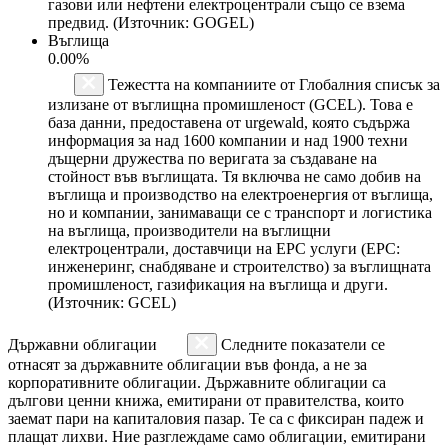
газови или нефтени електроцентрали също се взема
предвид. (Източник: GOGEL)
Въглища
0.00%
Тежестта на компаниите от Глобалния списък за
излизане от въглищна промишленост (GCEL). Това е
база данни, предоставена от urgewald, която съдържа
информация за над 1600 компании и над 1900 техни
дъщерни дружества по веригата за създаване на
стойност във въглищата. Тя включва не само добив на
въглища и производство на електроенергия от въглища,
но и компании, занимаващи се с транспорт и логистика
на въглища, производители на въглищни
електроцентрали, доставчици на EPC услуги (EPC:
инженеринг, снабдяване и строителство) за въглищната
промишленост, газификация на въглища и други.
(Източник: GCEL)
Държавни облигации
Следните показатели се
отнасят за държавните облигации във фонда, а не за
корпоративните облигации. Държавните облигации са
дългови ценни книжа, емитирани от правителства, които
заемат пари на капиталовия пазар. Те са с фиксиран падеж и
плащат лихви. Ние разглеждаме само облигации, емитирани