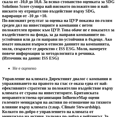
скала от -10,0 до 10,0. За всяко стопанство оценката за SDG
Solutions Score сумира най-високото положително и най-
ниското му отрицателно въздействие върху SDG,
вариращи от -10 до +10.
По-високият резултат за оценка на ЦУР показва по-голям
среден дял на инвестициите в компании с нетен
положителен принос към ЦУР. Това обаче не е показател за
въздействието на фонда, за да направи компаниите по-
устойчиви или да ги направи по-устойчиви в бъдеще. Ако
имате някакви въпроси относно данните на компанията,
моля, свържете се директно с ISS ESG. Моля, намерете
повече информация за методологията в речника.
(Източник на данни: ISS ESG)
Не е оценено
Управление на климата
Директният диалог с компания и
упражняването на правото на глас се оказа една от най-
ефективните стратегии за положително въздействие върху
климата от страна на инвеститорите. Британската
неправителствена организация InfluenceMap оцени
големите мениджъри на активи по отношение на тяхното
влияние върху климата (т.нар. Climate Stewardship).
Колкото по-добро е управлението на климата от
мениджъра на активи, толкова по-добър е рейтингът. За