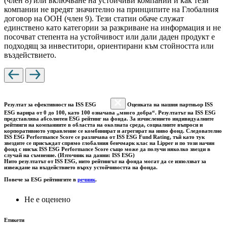
(член 8) или включване на устойчиви компании и как тези
компании не вредят значително на принципите на Глобалния
договор на ООН (член 9). Тези статии обаче служат
единствено като категории за разкриване на информация и не
посочват степента на устойчивост или дали даден продукт е
подходящ за инвеститори, ориентирани към стойността или
въздействието.
Резултат за ефективност на ISS ESG
Оценката на нашия партньор ISS
ESG варира от 0 до 100, като 100 означава „много добра“. Резултатът на ISS ESG
представлява абсолютен ESG рейтинг на фонда. За изчислението индивидуалните
рейтинги на компаниите в областта на околната среда, социалните въпроси и
корпоративното управление се комбинират и агрегират на ниво фонд. Следователно
ISS ESG Performance Score се различава от ISS ESG Fund Rating, тъй като тук
звездите се присъждат спрямо глобалния бенчмарк клас на Lipper и по този начин
фонд с нисък ISS ESG Performance Score също може да получи няколко звезди в
случай на съмнение. (Източник на данни: ISS ESG)
Нито резултатът от ISS ESG, нито рейтингът на фонда могат да се използват за
извеждане на въздействието върху устойчивостта на фонда.
Повече за ESG рейтингите в
речник
.
Не е оценено
Етикети