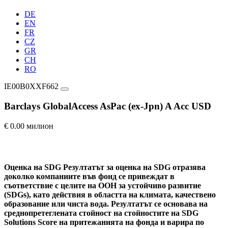
DE
EN
FR
CZ
GR
CH
RO
IE00B0XXF662
Barclays GlobalAccess AsPac (ex-Jpn) A Acc USD
€ 0.00 милион
Оценка на SDG
Резултатът за оценка на SDG отразява
доколко компаниите във фонд се привеждат в
съответствие с целите на ООН за устойчиво развитие
(SDGs), като действия в областта на климата, качествено
образование или чиста вода. Резултатът се основава на
среднопретеглената стойност на стойностите на SDG
Solutions Score на притежанията на фонда и варира по