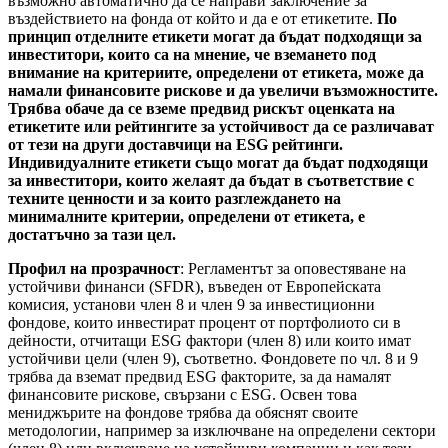
възможно автоматично да се направи заключение за
въздействието на фонда от който и да е от етикетите.
По
принцип отделните етикети могат да бъдат подходящи за
инвеститори, които са на мнение, че вземането под
внимание на критериите, определени от етикета, може да
намали финансовите рискове и да увеличи възможностите.
Трябва обаче да се вземе предвид рискът оценката на
етикетите или рейтингите за устойчивост да се различават
от тези на други доставчици на ESG рейтинги.
Индивидуалните етикети също могат да бъдат подходящи
за инвеститори, които желаят да бъдат в съответствие с
техните ценности и за които разглеждането на
минималните критерии, определени от етикета, е
достатъчно за тази цел.
Профил на прозрачност
: Регламентът за оповестяване на
устойчиви финанси (SFDR), въведен от Европейската
комисия, установи член 8 и член 9 за инвестиционни
фондове, които инвестират процент от портфолиото си в
дейности, отчитащи ESG фактори (член 8) или които имат
устойчиви цели (член 9), съответно. Фондовете по чл. 8 и 9
трябва да вземат предвид ESG факторите, за да намалят
финансовите рискове, свързани с ESG. Освен това
мениджърите на фондове трябва да обяснят своите
методологии, например за изключване на определени сектори