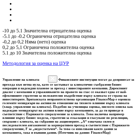
-10 до 5.1 Значителна отрицателна оценка
-5.1 до -0.2 Ограничена отрицателна оценка
-0,2 до 0,2 Няма (нето) оценка
0,2 до 5,1 Ограничена положителна оценка
5.1 до 10 Значителна положителна оценка
Методология за оценка на ЦУР
Управление на климата
Финансовите институции могат да допринесат за
прехода към нетна нула, като се застъпват за климатично съобразени бизнес
операции и надеждни планове за преход с инвестираните компании. Директният
диалог с компания и упражняването на правото на глас се оказват една от най-
ефективните стратегии за положително въздействие върху климата от страна на
инвеститорите. Британската неправителствена организация FinanceMap е оценила
големите мениджъри на активи по отношение на тяхното влияние върху климата
(т.нар. управление на климата). Подобно на училищна оценка, писмото описва как
надеждно мениджърът на активи влияе върху компаниите, за да ги приведе в
съответствие с Парижкото споразумение за климата. Това включва например
влияние върху бизнес модела, стратегии за ескалация и гласуване по резолюции,
свързани с климата, на събрания на акционерите. „A“ означава силен и
последователен ангажимент за корпоративен преход в съответствие с Парижкото
споразумение, F за „недостатъчен“. За това са използвани както данни за
компанията, така и външни данни. (Източник на данни: FinanceMap)