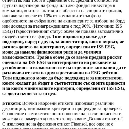
отпечатък над 150% в сравнение със средната стойност на
групата партньори на фонда или ако фондът инвестира в
компании, които са активни в областта на спорните оръжия,
или ако за повече от 10% от компаниите във фонд
одобрението на събранията на акционерите за избори на борд
или доклади за възнагражденията е под 90%. (Източник: ISS
ESG) Първостепенният статус обаче не показва автоматично
въздействието на фонда.
Този индикатор може да е
подходящ, наред с други, за инвеститори, които вярват, че
разглеждането на критериите, определени от ISS ESG,
може да намали финансовия риск и да увеличи
възможностите. Трябва обаче да се вземе предвид рискът
оценката на ISS ESG за интегрирането на рисковете за
устойчивост и възможностите на отделните компании да се
различава от тази на други доставчици на ESG рейтинг.
Този индикатор може да бъде подходящ и за инвеститори,
които желаят да бъдат в съответствие със своите ценности
и за които минималните критерии, определени от ISS ESG,
са достатъчни за тази цел.
Етикети
: Всички изброени етикети използват различни
дефиниции, минимални критерии и процедури за проверка.
Сравнение на етикетите по отношение на различни аспекти
може да се намери зад полето за щракване „Всички етикети“.
С изключение на френския етикет Finansol, все още не е