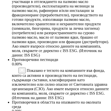
участващи в отглеждането на палмово масло
(производители), експлоатацията на мелници за
палмово масло, рафинерии и/или инсталации за
фракциониране (преработватели), производството на
готови продукти, използващи палмово масло,
включително хранителни и нехранителни продукти
(химикали, биогорива, продукти за лична хигиена)
(потребители) или разпространението на сурово
палмово масло, масло от палмови ядки, брашно от
палмови ядки, производни или фракции (дистрибутори).
Ако имате въпроси относно данните на компанията,
моля, свържете се директно с ISS ESG. (Източник на
данни: ISS ESG)
Противоречиви пестициди
0.00%
Показано е теглото на компаниите във фонда,
които са активни в производството на пестициди,
съдържащи съставки, класифицирани като
изключително или силно опасни от Световната здравна
организация (СЗО). Ако имате въпроси относно данните
на компанията, моля, свържете се директно с ISS ESG.
(Източник на данни: ISS ESG)
Противоречия в областта на опазването на околната
среда