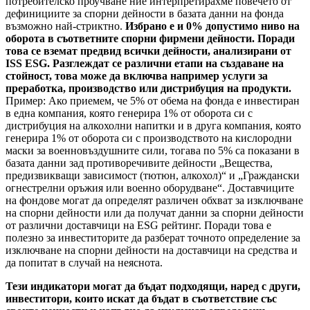
потребителско проучване ние интерпретирахме повечето от
дефинициите за спорни дейности в базата данни на фонда
възможно най-стриктно.
Избрано е и 0% допустимо ниво на
оборота в съответните спорни фирмени дейности. Поради
това се вземат предвид всички дейности, анализирани от
ISS ESG. Разглеждат се различни етапи на създаване на
стойност, това може да включва например услуги за
преработка, производство или дистрибуция на продукти.
Пример: Ако приемем, че 5% от обема на фонда е инвестиран
в една компания, която генерира 1% от оборота си с
дистрибуция на алкохолни напитки и в друга компания, която
генерира 1% от оборота си с производството на кислородни
маски за военновъздушните сили, тогава по 5% са показани в
базата данни зад противоречивите дейности „Вещества,
предизвикващи зависимост (тютюн, алкохол)“ и „Граждански
огнестрелни оръжия или военно оборудване“. Доставчиците
на фондове могат да определят различен обхват за изключване
на спорни дейности или да получат данни за спорни дейности
от различни доставчици на ESG рейтинг. Поради това е
полезно за инвеститорите да разберат точното определение за
изключване на спорни дейности на доставчици на средства и
да попитат в случай на неяснота.
Тези индикатори могат да бъдат подходящи, наред с други,
инвеститори, които искат да бъдат в съответствие със