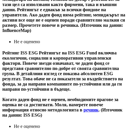
тази цел са използвани както фирмени, така и външни
данни. Рейтингът е еднакъв за всички фондове на
управителя. Ако даден фонд няма рейтинг, мениджърът на
активи все още не е оценен поради сравнително малкия си
размер. Прочетете повече в речника. (Източник на данни:
InfluenceMap)
Не е оценено
Рейтинг ISS ESG
Рейтингът на ISS ESG Fund включва
екологични, социални и корпоративни управленски
фактори. Повече звезди означават, че даден фонд се
представя сравнително по-добре от своята сравнителна
група. В детайлния изглед се показва абсолютен ESG
резултат. Това обаче не са показатели за въздействието на
фонда, за да направи компаниите по-устойчиви или да ги
направи по-устойчиви в бъдеще.
Когато даден фонд не е оценен, необходимите прагове за
оценка не са достигнати. Моля, намерете повече
информация относно методологията в
речник
. (Източник
на данни: ISS ESG)
Не е оценено