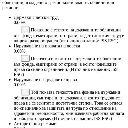
облигации, издадени от регионални власти, общини или
региони.
Държави с детски труд
0.00%
Показано е теглото на държавните облигации
във фонда, емитирани от страни, където детският труд е
широко разпространен (източник на данни: ISS ESG).
Нарушаване на правата на човека
0.00%
Посочено е теглото на държавните облигации
във фонда, емитирани от страни, в които човешките
права са силно ограничени. (Източник на данни: ISS
ESG)
Нарушаване на трудовите права
0.00%
Той показва тежестта във фонда на държавни
облигации, емитирани от държави, в които трудовите
права не се зачитат в достатъчна степен. Това се отнася
по-специално за защитата на труда по отношение на
здравето и безопасността, минималната работна заплата
и работното време. (Източник на данни: ISS ESG)
Авторитарни режими