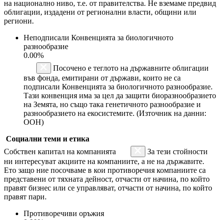
на национално ниво, т.е. от правителства. Не вземаме предвид
облигации, издадени от регионални власти, общини или
региони.
Неподписали Конвенцията за биологичното
разнообразие
0.00%
Посочено е теглото на държавните облигации
във фонда, емитирани от държави, които не са
подписали Конвенцията за биологичното разнообразие.
Тази конвенция има за цел да защити биоразнообразието
на Земята, но също така генетичното разнообразие и
разнообразието на екосистемите. (Източник на данни:
ООН)
Социални теми и етика
Собствен капитал на компанията
За тези стойности
ни интересуват акциите на компаниите, а не на държавите.
Ето защо ние посочваме в кои противоречия компаниите са
представени от тяхната дейност, отчасти от начина, по който
правят бизнес или се управляват, отчасти от начина, по който
правят пари.
Противоречиви оръжия