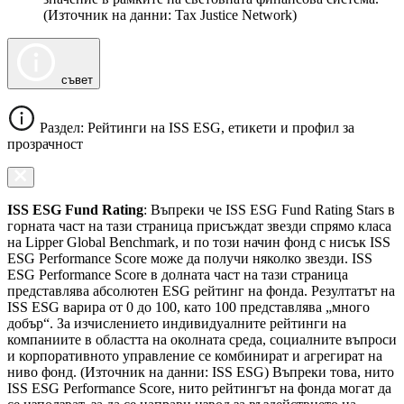
(Източник на данни: Tax Justice Network)
съвет
Раздел: Рейтинги на ISS ESG, етикети и профил за
прозрачност
ISS ESG Fund Rating
: Въпреки че ISS ESG Fund Rating Stars в
горната част на тази страница присъждат звезди спрямо класа
на Lipper Global Benchmark, и по този начин фонд с нисък ISS
ESG Performance Score може да получи няколко звезди. ISS
ESG Performance Score в долната част на тази страница
представлява абсолютен ESG рейтинг на фонда. Резултатът на
ISS ESG варира от 0 до 100, като 100 представлява „много
добър“. За изчислението индивидуалните рейтинги на
компаниите в областта на околната среда, социалните въпроси
и корпоративното управление се комбинират и агрегират на
ниво фонд. (Източник на данни: ISS ESG) Въпреки това, нито
ISS ESG Performance Score, нито рейтингът на фонда могат да