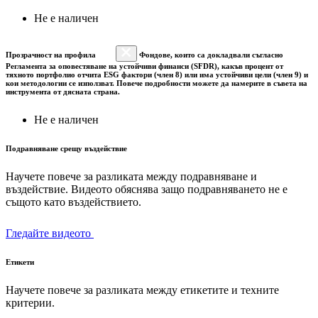
Не е наличен
Прозрачност на профила
Фондове, които са докладвали съгласно
Регламента за оповестяване на устойчиви финанси (SFDR), какъв процент от
тяхното портфолио отчита ESG фактори (член 8) или има устойчиви цели (член 9) и
кои методологии се използват. Повече подробности можете да намерите в съвета на
инструмента от дясната страна.
Не е наличен
Подравняване срещу въздействие
Научете повече за разликата между подравняване и
въздействие. Видеото обяснява защо подравняването не е
същото като въздействието.
Гледайте видеото
Етикети
Научете повече за разликата между етикетите и техните
критерии.