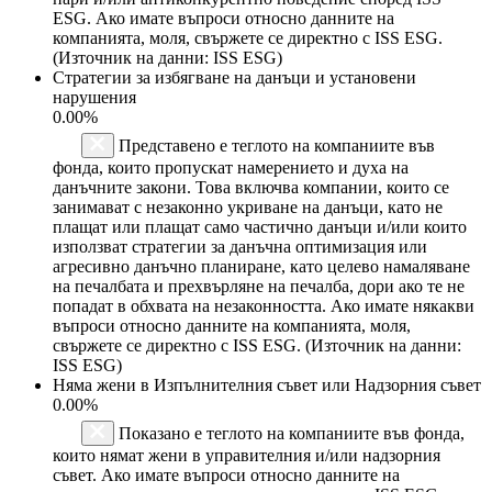
ESG. Ако имате въпроси относно данните на
компанията, моля, свържете се директно с ISS ESG.
(Източник на данни: ISS ESG)
Стратегии за избягване на данъци и установени
нарушения
0.00%
Представено е теглото на компаниите във
фонда, които пропускат намерението и духа на
данъчните закони. Това включва компании, които се
занимават с незаконно укриване на данъци, като не
плащат или плащат само частично данъци и/или които
използват стратегии за данъчна оптимизация или
агресивно данъчно планиране, като целево намаляване
на печалбата и прехвърляне на печалба, дори ако те не
попадат в обхвата на незаконността. Ако имате някакви
въпроси относно данните на компанията, моля,
свържете се директно с ISS ESG. (Източник на данни:
ISS ESG)
Няма жени в Изпълнителния съвет или Надзорния съвет
0.00%
Показано е теглото на компаниите във фонда,
които нямат жени в управителния и/или надзорния
съвет. Ако имате въпроси относно данните на