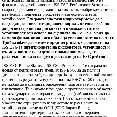
се използват, за да се направи извод за въздействието на
фонда върху устойчивостта. ISS ESG Performance Score по-
скоро предоставя информация за това колко добре компаниите
във фонда управляват рисковете и възможностите за
устойчивост.
Следователно този индикатор може да е
подходящ за инвеститори, които вярват, че една особено
добра интеграция на рисковете и възможностите за
устойчивост въз основа на оценката на ISS ESG може да
намали финансовия риск и/или да увеличи възможностите.
Трябва обаче да се вземе предвид рискът, че оценката на
ISS ESG за интегрирането на рисковете за устойчивост и
възможностите на отделните компании може да се
различава от тази на други доставчици на ESG рейтинг.
ISS ESG Prime Status
: „ISS ESG Prime Status“ е награда на
фонда от рейтинговата агенция ISS ESG. За да получи
„първокласен статус“, фондът трябва да е получил най-малко
претеглен „резултат за ефективност на ESG“ от 50 и също така
не трябва да надвишава определени прагове за критерии за
изключване. Те включват фондове с противоречия в областта
на международните норми и стандарти (най-високо ниво на
противоречия) или ако повече от 10% от компаниите имат
значително отрицателно въздействие върху целите за
устойчиво развитие на ООН (SDG Impact Rating).
Допълнителни критерии за изключване са въглероден