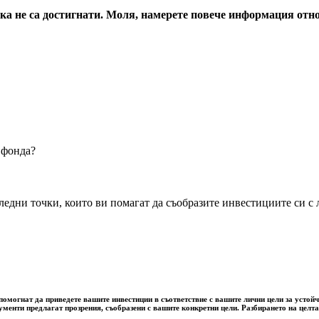
енка не са достигнати. Моля, намерете повече информация от
 фонда?
дни точки, които ви помагат да съобразите инвестициите си с л
омогнат да приведете вашите инвестиции в съответствие с вашите лични цели за устойчи
рументи предлагат прозрения, съобразени с вашите конкретни цели. Разбирането на цел