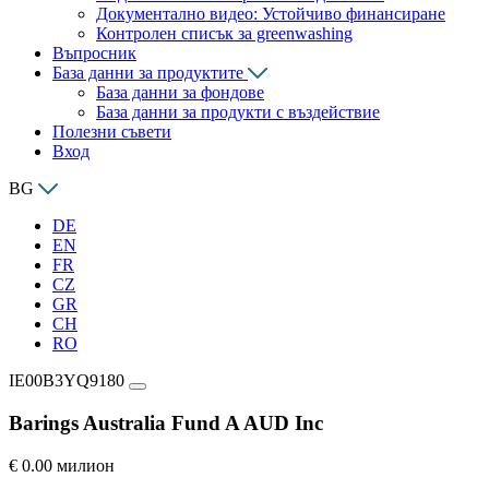
Документално видео: Устойчиво финансиране
Контролен списък за greenwashing
Въпросник
База данни за продуктите
База данни за фондове
База данни за продукти с въздействие
Полезни съвети
Вход
BG
DE
EN
FR
CZ
GR
CH
RO
IE00B3YQ9180
Barings Australia Fund A AUD Inc
€ 0.00 милион