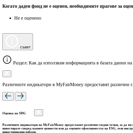
Когато даден фонд не е оценен, необходимите прагове за оц
Не е оценено
съвет
Раздел: Как да използвам информацията в базата данни на
Различните индикатори в MyFairMoney предоставят различни гле
Оценка на SDG
Различните индикатори на MyFairMoney предоставят различни гледни точки, за да ви п
инвестирате според вашите ценности или да оцените ефективността на ESG, тези инст
инвестиционни избори.