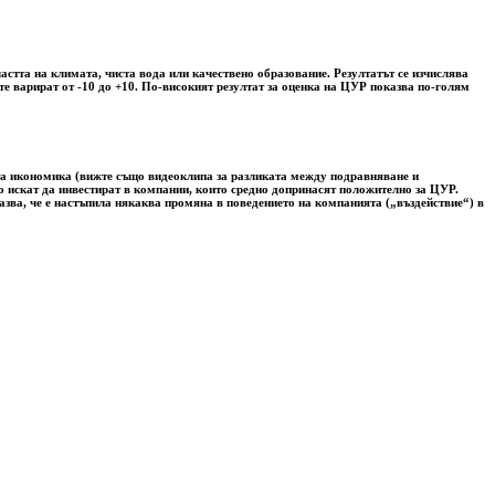
астта на климата, чиста вода или качествено образование. Резултатът се изчислява
е варират от -10 до +10. По-високият резултат за оценка на ЦУР показва по-голям
ата икономика (вижте също видеоклипа за разликата между подравняване и
лно искат да инвестират в компании, които средно допринасят положително за ЦУР.
азва, че е настъпила някаква промяна в поведението на компанията („въздействие“) в