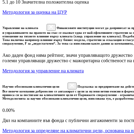
5.1 до 10 Значителна положителна оценка
Методология за оценка на ЦУР
Управление на климата
Финансовите институции могат да допринесат за пр
и упражняването на правото на глас се оказват една от най-ефективните стратегии з
отношение на тяхното влияние върху климата (т.нар. управление на климата). Подоб
Това включва например влияние върху бизнес модела, стратегии за ескалация и гласу
споразумение, F за „недостатъчен“. За това са използвани както данни за компанията
Ако даден фонд няма рейтинг, значи управляващото дружество 
големи управляващи дружество с мажоритарна собственост на 
Методология за управление на климата
Научно обосновани климатични цели
Подсказка за предприемане на дейст
Все повече компании доброволно се ангажират с цели за нулеви нетни емисии и форму
приноса си за постигане на климатичните цели от Парижкото споразумение - огранича
Методологията за научно обосновани климатични цели, използвана тук, е разработена
0.00%
Дял на компаниите във фонда с публични ангажименти за пост
Методология за определяне на климатични цели, основана на н