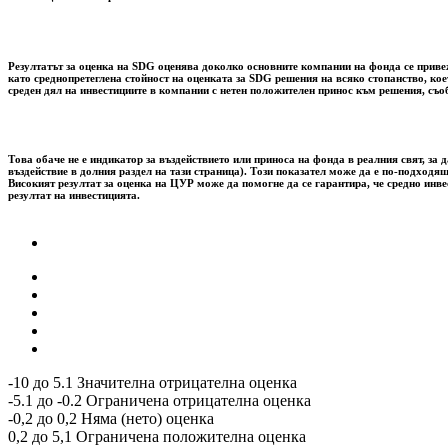
Резултатът за оценка на SDG оценява доколко основните компании на фонда се привежд
като среднопретеглена стойност на оценката за SDG решения на всяко стопанство, ко
среден дял на инвестициите в компании с нетен положителен принос към решения, съо
Това обаче не е индикатор за въздействието или приноса на фонда в реалния свят, 
въздействие в долния раздел на тази страница). Този показател може да е по-подходящ
Високият резултат за оценка на ЦУР може да помогне да се гарантира, че средно инв
резултат на инвестицията.
-10 до 5.1 Значителна отрицателна оценка
-5.1 до -0.2 Ограничена отрицателна оценка
-0,2 до 0,2 Няма (нето) оценка
0,2 до 5,1 Ограничена положителна оценка