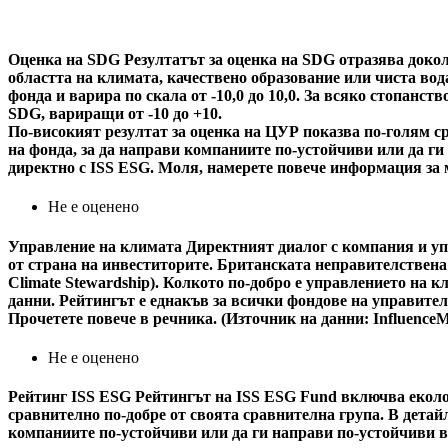
Оценка на SDG
Резултатът за оценка на SDG отразява докол
областта на климата, качествено образование или чиста вода
фонда и варира по скала от -10,0 до 10,0. За всяко стопанс
SDG, вариращи от -10 до +10.
По-високият резултат за оценка на ЦУР показва по-голям ср
на фонда, за да направи компаниите по-устойчиви или да г
директно с ISS ESG. Моля, намерете повече информация за 
Не е оценено
Управление на климата
Директният диалог с компания и уп
от страна на инвеститорите. Британската неправителствена
Climate Stewardship). Колкото по-добро е управлението на 
данни. Рейтингът е еднакъв за всички фондове на управител
Прочетете повече в речника. (Източник на данни: Influence
Не е оценено
Рейтинг ISS ESG
Рейтингът на ISS ESG Fund включва еколог
сравнително по-добре от своята сравнителна група. В детайл
компаниите по-устойчиви или да ги направи по-устойчиви в