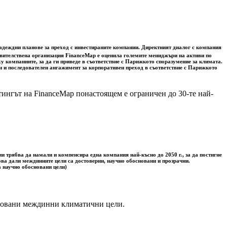
надеждни планове за преход с инвестираните компании. Директният диалог с компания
равителствена организация FinanceMap е оценила големите мениджъри на активи по
 компаниите, за да ги приведе в съответствие с Парижкото споразумение за климата.
ен и последователен ангажимент за корпоративен преход в съответствие с Парижкото
тингът на FinanceMap понастоящем е ограничен до 30-те най-
 трябва да намали и компенсира една компания най-късно до 2050 г., за да постигне
ова дали междинните цели са достоверни, научно обосновани и прозрачни.
а научно обосновани цели)
сновани междинни климатични цели.