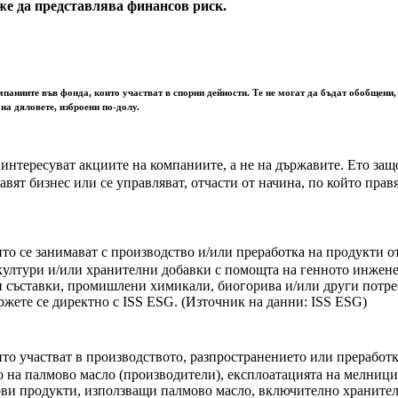
е да представлява финансов риск.
мпаниите във фонда, които участват в спорни дейности. Те не могат да бъдат обобщени,
на дяловете, изброени по-долу.
 интересуват акциите на компаниите, а не на държавите. Ето за
авят бизнес или се управляват, отчасти от начина, по който прав
ито се занимават с производство и/или преработка на продукти
 култури и/или хранителни добавки с помощта на генното инжен
и съставки, промишлени химикали, биогорива и/или други потре
ржете се директно с ISS ESG. (Източник на данни: ISS ESG)
то участват в производството, разпространението или преработк
 на палмово масло (производители), експлоатацията на мелници
ови продукти, използващи палмово масло, включително храните