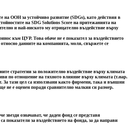
е на ООН за устойчиво развитие (SDGs), като действия в
стойностите на SDG Solutions Score на притежанията на
ожително и най-ниското му отрицателно въздействие върху
инос към ЦУР. Това обаче не е показател за въздействието
 относно данните на компанията, моля, свържете се
вните стратегии за положително въздействие върху климата
иви по отношение на тяхното влияние върху климата (т.нар.
т. За тази цел са използвани както фирмени, така и външни
ще не е оценен поради сравнително малкия си размер.
 звезди означават, че даден фонд се представя
са показатели за въздействието на фонда, за да направи