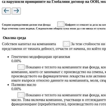
са нарушили принципите на Глобалния договор на ООН, мож
Спорни корпоративни дялове във фонда
Цифрите се отнасят за дела на ко
бъде отчетена само веднъж. Следователно общата сума може да е по-ниска от сумата 
Околна среда
Собствен капитал на компанията
За тези стойности ни
представени от тяхната дейност, отчасти от начина, по който пр
Генетично модифициран организъм
0.00%
Показано е теглото на компаниите във фонда, ко
компании, които се занимават с производство на семена,
производството на фармацевтични лекарства или активн
имате въпроси относно данните на компанията, моля, свъ
Палмово масло
0.00%
Показано е теглото на компаниите във фонда, кои
масло. Това включва компании, участващи в отглеждането
фракциониране (преработватели), производството на гот