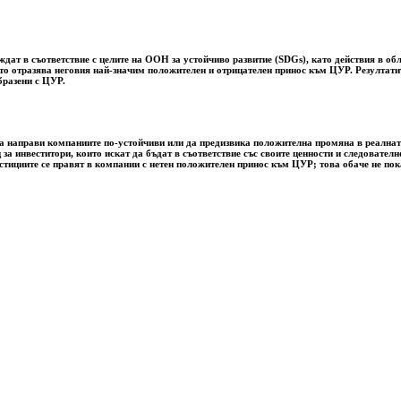
ат в съответствие с целите на ООН за устойчиво развитие (SDGs), като действия в обл
ето отразява неговия най-значим положителен и отрицателен принос към ЦУР. Резултатит
бразени с ЦУР.
за да направи компаниите по-устойчиви или да предизвика положителна промяна в реалн
 за инвеститори, които искат да бъдат в съответствие със своите ценности и следовате
естициите се правят в компании с нетен положителен принос към ЦУР; това обаче не пок