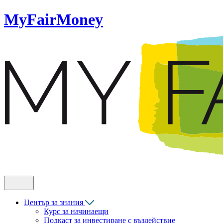
MyFairMoney
Център за знания
Курс за начинаещи
Подкаст за инвестиране с въздействие