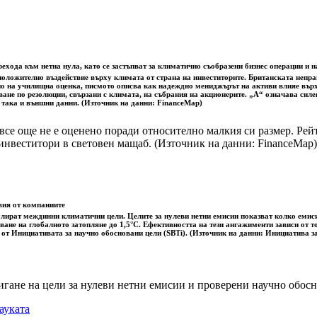
ехода към нетна нула, като се застъпват за климатично съобразени бизнес операции и 
а положително въздействие върху климата от страна на инвеститорите. Британската неп
но на училищна оценка, писмото описва как надеждно мениджърът на активи влияе върху
ване по резолюции, свързани с климата, на събрания на акционерите. „A“ означава сил
, така и външни данни. (Източник на данни: FinanceMap)
все още не е оценено поради относително малкия си размер. Рей
инвеститори в световен мащаб. (Източник на данни: FinanceMap)
вия от компаниите
лират междинни климатични цели. Целите за нулеви нетни емисии показват колко емисии
ване на глобалното затопляне до 1,5°C. Ефективността на тези ангажименти зависи от т
 от Инициативата за научно обосновани цели (SBTi). (Източник на данни: Инициатива з
игане на цели за нулеви нетни емисии и проверени научно обо
ауката