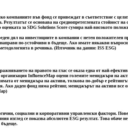
ко компаниите във фонд се привеждат в съответствие с целит
. Резултатът се основава на среднопретеглената стойност на 
тво оценката за SDG Solutions Score сумира най-високото пол
еден дял на инвестициите в компании с нетен положителен пр
и направи по-устойчиви в бъдеще. Ако имате някакви въпроси
методологията в речника. (Източник на данни: ISS ESG)
ражняването на правото на глас се оказа една от най-ефекти
 организация InfluenceMap оцени големите мениджъри на акт
климата от мениджъра на активи, толкова по-добър е рейтингъ
я. Ако даден фонд няма рейтинг, мениджърът на активи все о
Map)
ични, социални и корпоративни управленски фактори. Повече
ния изглед се показва абсолютен ESG резултат. Това обаче не 
 бъдеще.