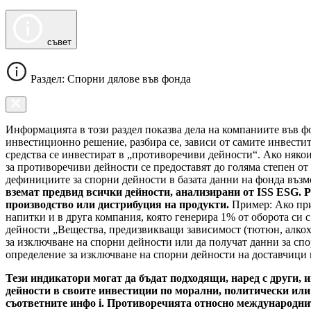
съвет
Раздел: Спорни дялове във фонда
Информацията в този раздел показва дела на компаниите във фо
инвестиционно решение, разбира се, зависи от самите инвести
средства се инвестират в „противоречиви дейности“. Ако някои
за противоречиви дейности се предоставят до голяма степен от
дефинициите за спорни дейности в базата данни на фонда въз
вземат предвид всички дейности, анализирани от ISS ESG. Р
производство или дистрибуция на продукти.
Пример: Ако при
напитки и в друга компания, която генерира 1% от оборота си 
дейности „Вещества, предизвикващи зависимост (тютюн, алкохо
за изключване на спорни дейности или да получат данни за спо
определение за изключване на спорни дейности на доставчици н
Тези индикатори могат да бъдат подходящи, наред с други, 
дейности в своите инвестиции по морални, политически или
съответните инфо i. Противоречията относно международните