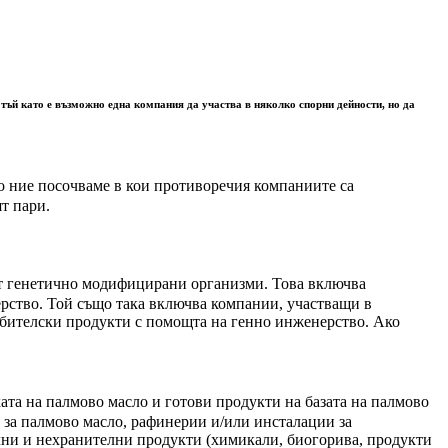
 тъй като е възможно една компания да участва в няколко спорни дейности, но да
що ние посочваме в кои противоречия компаниите са
ят пари.
 от генетично модифицирани организми. Това включва
ерство. Той също така включва компании, участващи в
бителски продукти с помощта на генно инженерство. Ако
ата на палмово масло и готови продукти на базата на палмово
 за палмово масло, рафинерии и/или инсталации за
лни и нехранителни продукти (химикали, биогорива, продукти