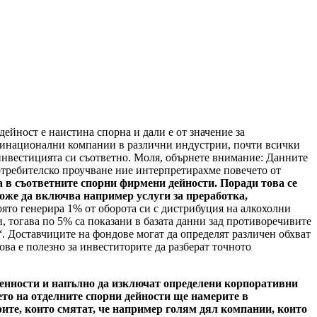
ейност е наистина спорна и дали е от значение за
лтинационални компании в различни индустрии, почти всички
 инвестицията си съответно. Моля, обърнете внимание: Данните
потребителско проучване ние интерпретирахме повечето от
а в съответните спорни фирмени дейности. Поради това се
може да включва например услуги за преработка,
оято генерира 1% от оборота си с дистрибуция на алкохолни
, тогава по 5% са показани в базата данни зад противоречивите
 Доставчиците на фондове могат да определят различен обхват
ва е полезно за инвеститорите да разберат точното
 ценности и напълно да изключат определени корпоративни
то на отделните спорни дейности ще намерите в
рите, които смятат, че например голям дял компании, които