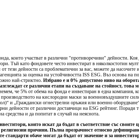
нда, които участват в различни "противоречиви" дейности. Коя д
тори. Тъй като фондовете често инвестират в няколкостотин му
 от тези дейности са проблематични за вас, можете да насочите
 агенцията за оценка на устойчивостта ISS ESG. Въз основа на 
можно най-стриктно.
Избрано е и 0% допустимо ниво на оборот
азглеждат се различни етапи на създаване на стойност, това 
емем, че 5% от обема на фонда е инвестиран в една компания, к
с производството на кислородни маски за военновъздушните сили
л)“ и „Граждански огнестрелни оръжия или военно оборудване“.
рни дейности от различни доставчици на ESG рейтинг. Поради то
а средства и да попитат в случай на неяснота.
инвеститори, които искат да бъдат в съответствие със своите
 религиозни причини. Пълна прозрачност относно дефиниране
 стандарти обаче могат да бъдат от значение и за инвестито