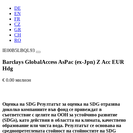
DE
EN
FR
CZ
GR
CH
RO
IE00B5LBQL93
Barclays GlobalAccess AsPac (ex-Jpn) Z Acc EUR
Hdg
€ 0.00 милион
Оценка на SDG
Резултатът за оценка на SDG отразява
доколко компаниите във фонд се привеждат в
съответствие с целите на ООН за устойчиво развитие
(SDGs), като действия в областта на климата, качествено
образование или чиста вода. Резултатът се основава на
среднопретеглената стойност на стойностите на SDG