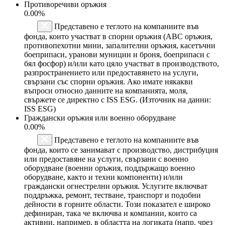
Противоречиви оръжия
0.00%
Представено е теглото на компаниите във
фонда, които участват в спорни оръжия (ABC оръжия,
противопехотни мини, запалителни оръжия, касетъчни
боеприпаси, уранови муниции и броня, боеприпаси с
бял фосфор) и/или като цяло участват в производството,
разпространението или предоставянето на услуги,
свързани със спорни оръжия. Ако имате някакви
въпроси относно данните на компанията, моля,
свържете се директно с ISS ESG. (Източник на данни:
ISS ESG)
Граждански оръжия или военно оборудване
0.00%
Представено е теглото на компаниите във
фонда, които се занимават с производство, дистрибуция
или предоставяне на услуги, свързани с военно
оборудване (военни оръжия, поддържащо военно
оборудване, както и техни компоненти) и/или
граждански огнестрелни оръжия. Услугите включват
поддръжка, ремонт, тестване, транспорт и подобни
дейности в горните области. Този показател е широко
дефиниран, така че включва и компании, които са
активни, например, в областта на логиката (напр. чрез