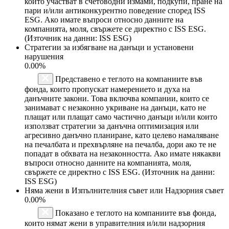
които участват в счетоводни измами, подкупи, пране на
пари и/или антиконкурентно поведение според ISS
ESG. Ако имате въпроси относно данните на
компанията, моля, свържете се директно с ISS ESG.
(Източник на данни: ISS ESG)
Стратегии за избягване на данъци и установени
нарушения
0.00%
Представено е теглото на компаниите във
фонда, които пропускат намерението и духа на
данъчните закони. Това включва компании, които се
занимават с незаконно укриване на данъци, като не
плащат или плащат само частично данъци и/или които
използват стратегии за данъчна оптимизация или
агресивно данъчно планиране, като целево намаляване
на печалбата и прехвърляне на печалба, дори ако те не
попадат в обхвата на незаконността. Ако имате някакви
въпроси относно данните на компанията, моля,
свържете се директно с ISS ESG. (Източник на данни:
ISS ESG)
Няма жени в Изпълнителния съвет или Надзорния съвет
0.00%
Показано е теглото на компаниите във фонда,
които нямат жени в управителния и/или надзорния