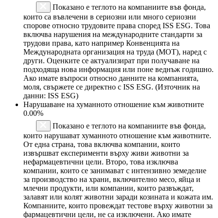
Показано е теглото на компаниите във фонда,
които са въвлечени в сериозни или много сериозни
спорове относно трудовите права според ISS ESG. Това
включва нарушения на международните стандарти за
трудови права, като например Конвенцията на
Международната организация на труда (МОТ), наред с
други. Оценките се актуализират при получаване на
подходяща нова информация или поне веднъж годишно.
Ако имате въпроси относно данните на компанията,
моля, свържете се директно с ISS ESG. (Източник на
данни: ISS ESG)
Нарушаване на хуманното отношение към животните
0.00%
Показано е теглото на компаниите във фонда,
които нарушават хуманното отношение към животните.
От една страна, това включва компании, които
извършват експерименти върху живи животни за
нефармацевтични цели. Второ, това изключва
компании, които се занимават с интензивно земеделие
за производство на храни, включително месо, яйца и
млечни продукти, или компании, които развъждат,
залавят или колят животни заради козината и кожата им.
Компаниите, които провеждат тестове върху животни за
фармацевтични цели, не са изключени. Ако имате