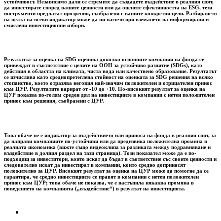
устойчивост. Независимо дали се стремите да създадете въздействие в реалния свят,
да инвестирате според вашите ценности или да оцените ефективността на ESG, тези
инструменти предлагат прозрения, съобразени с вашите конкретни цели. Разбирането
на целта на всеки индикатор може да ви насочи при вземането на информирани и
смислени инвестиционни избори.
Резултатът за оценка на SDG оценява доколко основните компании на фонда се
привеждат в съответствие с целите на ООН за устойчиво развитие (SDGs), като
действия в областта на климата, чиста вода или качествено образование. Резултатът
се изчислява като среднопретеглена стойност на оценката за SDG решения на всяко
стопанство, което отразява неговия най-значим положителен и отрицателен принос
към ЦУР. Резултатите варират от -10 до +10. По-високият резултат за оценка на
ЦУР показва по-голям среден дял на инвестициите в компании с нетен положителен
принос към решения, съобразени с ЦУР.
Това обаче не е индикатор за въздействието или приноса на фонда в реалния свят, за
да направи компаниите по-устойчиви или да предизвика положителна промяна в
реалната икономика (вижте също видеоклипа за разликата между подравняване и
въздействие в долния раздел на тази страница). Този показател може да е по-
подходящ за инвеститори, които искат да бъдат в съответствие със своите ценности и
следователно искат да инвестират в компании, които средно допринасят
положително за ЦУР. Високият резултат за оценка на ЦУР може да помогне да се
гарантира, че средно инвестициите се правят в компании с нетен положителен
принос към ЦУР; това обаче не показва, че е настъпила някаква промяна в
поведението на компанията („въздействие“) в резултат на инвестицията.