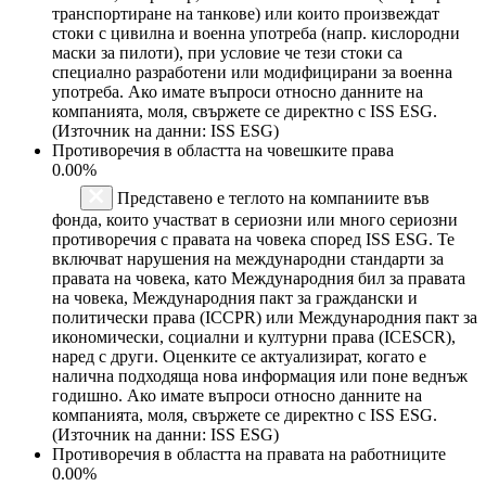
транспортиране на танкове) или които произвеждат
стоки с цивилна и военна употреба (напр. кислородни
маски за пилоти), при условие че тези стоки са
специално разработени или модифицирани за военна
употреба. Ако имате въпроси относно данните на
компанията, моля, свържете се директно с ISS ESG.
(Източник на данни: ISS ESG)
Противоречия в областта на човешките права
0.00%
Представено е теглото на компаниите във
фонда, които участват в сериозни или много сериозни
противоречия с правата на човека според ISS ESG. Те
включват нарушения на международни стандарти за
правата на човека, като Международния бил за правата
на човека, Международния пакт за граждански и
политически права (ICCPR) или Международния пакт за
икономически, социални и културни права (ICESCR),
наред с други. Оценките се актуализират, когато е
налична подходяща нова информация или поне веднъж
годишно. Ако имате въпроси относно данните на
компанията, моля, свържете се директно с ISS ESG.
(Източник на данни: ISS ESG)
Противоречия в областта на правата на работниците
0.00%