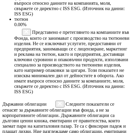
въпроси относно данните на компанията, моля,
свържете се директно с ISS ESG. (Източник на данни:
ISS ESG)
тютюн
0.00%
Представено е претеглянето на компаниите във
Фонда, които се занимават с производство на тютюневи
изделия. Не се изключват услугите, предоставяни от
предприятия, занимаващи се с лицензиране, маркетинг
и реклама на тютюн, както и предприятия, доставящи
ключови суровини и опаковъчни продукти, използвани
специално за производството на тютюневи изделия,
като например опаковки за цигари. Този показател не
изисква минимален дял от дейностите в оборота. Ако
имате въпроси относно данните за компаниите, моля,
свържете се директно с ISS ESG. (Източник на данни:
ISS ESG)
Държавни облигации
Следните показатели се
отнасят за държавните облигации във фонда, а не за
корпоративните облигации. Държавните облигации са
дългови ценни книжа, емитирани от правителства, които
заемат пари на капиталовия пазар. Те са с фиксиран падеж и
плащат лихви. Ние разглеждаме само облигации, емитирани