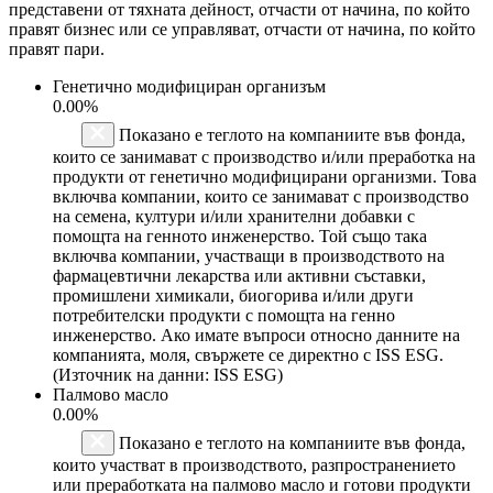
представени от тяхната дейност, отчасти от начина, по който
правят бизнес или се управляват, отчасти от начина, по който
правят пари.
Генетично модифициран организъм
0.00%
Показано е теглото на компаниите във фонда,
които се занимават с производство и/или преработка на
продукти от генетично модифицирани организми. Това
включва компании, които се занимават с производство
на семена, култури и/или хранителни добавки с
помощта на генното инженерство. Той също така
включва компании, участващи в производството на
фармацевтични лекарства или активни съставки,
промишлени химикали, биогорива и/или други
потребителски продукти с помощта на генно
инженерство. Ако имате въпроси относно данните на
компанията, моля, свържете се директно с ISS ESG.
(Източник на данни: ISS ESG)
Палмово масло
0.00%
Показано е теглото на компаниите във фонда,
които участват в производството, разпространението
или преработката на палмово масло и готови продукти