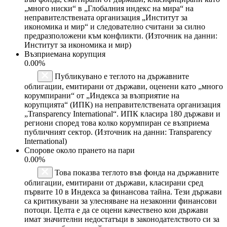
„много ниски“ в „Глобалния индекс на мира“ на
неправителствената организация „Институт за
икономика и мир“ и следователно считани за силно
предразположени към конфликти. (Източник на данни:
Институт за икономика и мир)
Възприемана корупция
0.00%
Публикувано е теглото на държавните
облигации, емитирани от държави, оценени като „много
корумпирани“ от „Индекса за възприятие на
корупцията“ (ИПК) на неправителствената организация
„Transparency International“. ИПК класира 180 държави и
региони според това колко корумпиран се възприема
публичният сектор. (Източник на данни: Transparency
International)
Спорове около прането на пари
0.00%
Това показва теглото във фонда на държавните
облигации, емитирани от държави, класирани сред
първите 10 в Индекса за финансова тайна. Тези държави
са критикувани за улесняване на незаконни финансови
потоци. Целта е да се оцени качествено кои държави
имат значителни недостатъци в законодателството си за