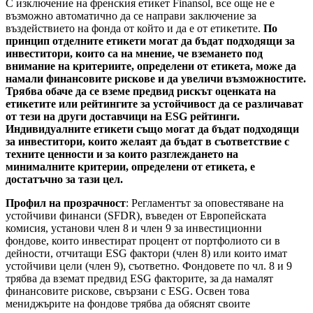
С изключение на френския етикет Finansol, все още не е
възможно автоматично да се направи заключение за
въздействието на фонда от който и да е от етикетите.
По
принцип отделните етикети могат да бъдат подходящи за
инвеститори, които са на мнение, че вземането под
внимание на критериите, определени от етикета, може да
намали финансовите рискове и да увеличи възможностите.
Трябва обаче да се вземе предвид рискът оценката на
етикетите или рейтингите за устойчивост да се различават
от тези на други доставчици на ESG рейтинги.
Индивидуалните етикети също могат да бъдат подходящи
за инвеститори, които желаят да бъдат в съответствие с
техните ценности и за които разглеждането на
минималните критерии, определени от етикета, е
достатъчно за тази цел.
Профил на прозрачност
: Регламентът за оповестяване на
устойчиви финанси (SFDR), въведен от Европейската
комисия, установи член 8 и член 9 за инвестиционни
фондове, които инвестират процент от портфолиото си в
дейности, отчитащи ESG фактори (член 8) или които имат
устойчиви цели (член 9), съответно. Фондовете по чл. 8 и 9
трябва да вземат предвид ESG факторите, за да намалят
финансовите рискове, свързани с ESG. Освен това
мениджърите на фондове трябва да обяснят своите