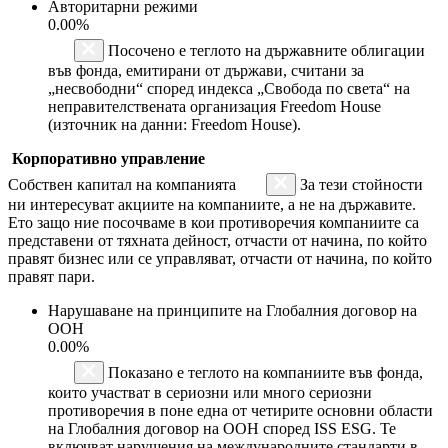
Авторитарни режими
0.00%
Посочено е теглото на държавните облигации
във фонда, емитирани от държави, считани за
„несвободни“ според индекса „Свобода по света“ на
неправителствената организация Freedom House
(източник на данни: Freedom House).
Корпоративно управление
Собствен капитал на компанията
За тези стойности
ни интересуват акциите на компаниите, а не на държавите.
Ето защо ние посочваме в кои противоречия компаниите са
представени от тяхната дейност, отчасти от начина, по който
правят бизнес или се управляват, отчасти от начина, по който
правят пари.
Нарушаване на принципите на Глобалния договор на
ООН
0.00%
Показано е теглото на компаниите във фонда,
които участват в сериозни или много сериозни
противоречия в поне една от четирите основни области
на Глобалния договор на ООН според ISS ESG. Те
включват нарушения на международните стандарти в