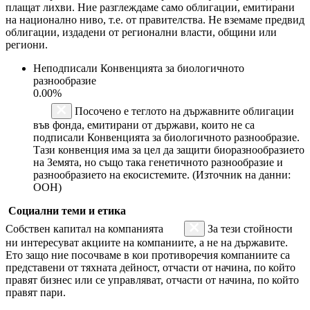
плащат лихви. Ние разглеждаме само облигации, емитирани
на национално ниво, т.е. от правителства. Не вземаме предвид
облигации, издадени от регионални власти, общини или
региони.
Неподписали Конвенцията за биологичното
разнообразие
0.00%
Посочено е теглото на държавните облигации
във фонда, емитирани от държави, които не са
подписали Конвенцията за биологичното разнообразие.
Тази конвенция има за цел да защити биоразнообразието
на Земята, но също така генетичното разнообразие и
разнообразието на екосистемите. (Източник на данни:
ООН)
Социални теми и етика
Собствен капитал на компанията
За тези стойности
ни интересуват акциите на компаниите, а не на държавите.
Ето защо ние посочваме в кои противоречия компаниите са
представени от тяхната дейност, отчасти от начина, по който
правят бизнес или се управляват, отчасти от начина, по който
правят пари.