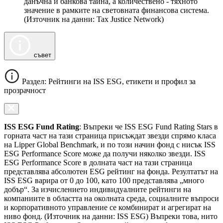
данъчна и банкова тайна, а количествено - тяхното
значение в рамките на световната финансова система.
(Източник на данни: Tax Justice Network)
съвет
Раздел: Рейтинги на ISS ESG, етикети и профил за
прозрачност
ISS ESG Fund Rating
: Въпреки че ISS ESG Fund Rating Stars в
горната част на тази страница присъждат звезди спрямо класа
на Lipper Global Benchmark, и по този начин фонд с нисък ISS
ESG Performance Score може да получи няколко звезди. ISS
ESG Performance Score в долната част на тази страница
представлява абсолютен ESG рейтинг на фонда. Резултатът на
ISS ESG варира от 0 до 100, като 100 представлява „много
добър“. За изчислението индивидуалните рейтинги на
компаниите в областта на околната среда, социалните въпроси
и корпоративното управление се комбинират и агрегират на
ниво фонд. (Източник на данни: ISS ESG) Въпреки това, нито