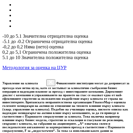
-10 до 5.1 Значителна отрицателна оценка
-5.1 до -0.2 Ограничена отрицателна оценка
-0,2 до 0,2 Няма (нето) оценка
0,2 до 5,1 Ограничена положителна оценка
5.1 до 10 Значителна положителна оценка
Методология за оценка на ЦУР
Управление на климата
Финансовите институции могат да допринесат за
прехода към нетна нула, като се застъпват за климатично съобразени бизнес
операции и надеждни планове за преход с инвестираните компании. Директният
диалог с компания и упражняването на правото на глас се оказват една от най-
ефективните стратегии за положително въздействие върху климата от страна на
инвеститорите. Британската неправителствена организация FinanceMap е оценила
големите мениджъри на активи по отношение на тяхното влияние върху климата
(т.нар. управление на климата). Подобно на училищна оценка, писмото описва как
надеждно мениджърът на активи влияе върху компаниите, за да ги приведе в
съответствие с Парижкото споразумение за климата. Това включва например
влияние върху бизнес модела, стратегии за ескалация и гласуване по резолюции,
свързани с климата, на събрания на акционерите. „A“ означава силен и
последователен ангажимент за корпоративен преход в съответствие с Парижкото
споразумение, F за „недостатъчен“. За това са използвани както данни за