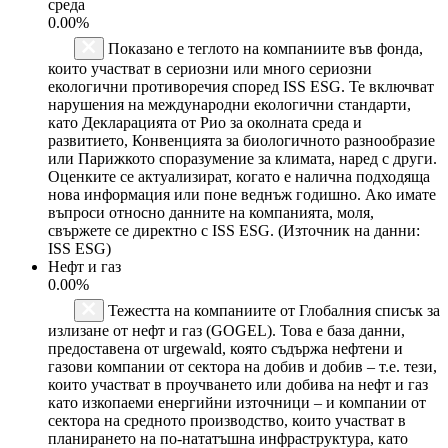
среда
0.00%
Показано е теглото на компаниите във фонда,
които участват в сериозни или много сериозни
екологични противоречия според ISS ESG. Те включват
нарушения на международни екологични стандарти,
като Декларацията от Рио за околната среда и
развитието, Конвенцията за биологичното разнообразие
или Парижкото споразумение за климата, наред с други.
Оценките се актуализират, когато е налична подходяща
нова информация или поне веднъж годишно. Ако имате
въпроси относно данните на компанията, моля,
свържете се директно с ISS ESG. (Източник на данни:
ISS ESG)
Нефт и газ
0.00%
Тежестта на компаниите от Глобалния списък за
излизане от нефт и газ (GOGEL). Това е база данни,
предоставена от urgewald, която съдържа нефтени и
газови компании от сектора на добив и добив – т.е. тези,
които участват в проучването или добива на нефт и газ
като изкопаеми енергийни източници – и компании от
сектора на средното производство, които участват в
планирането на по-нататъшна инфраструктура, като