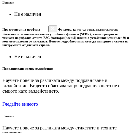
Етикети
Не е наличен
Прозрачност на профила
Фондове, които са докладвали съгласно
Регламента за оповестяване на устойчиви финанси (SFDR), какъв процент от
тяхното портфолио отчита ESG фактори (член 8) или има устойчиви цели (член 9) и
кои методологии се използват. Повече подробности можете да намерите в съвета на
инструмента от дясната страна.
Не е наличен
Подравняване срещу въздействие
Научете повече за разликата между подравняване и
въздействие. Видеото обяснява защо подравняването не е
същото като въздействието.
Гледайте видеото
Етикети
Научете повече за разликата между етикетите и техните