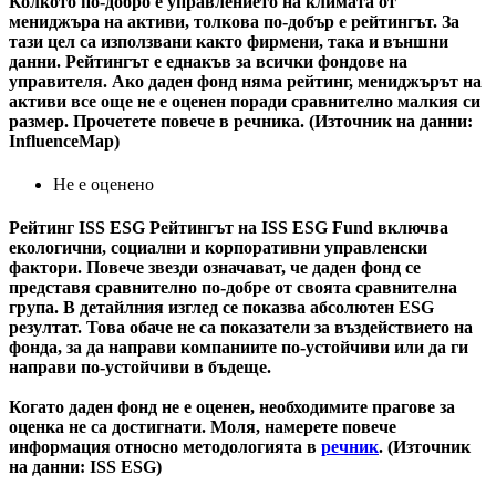
Колкото по-добро е управлението на климата от
мениджъра на активи, толкова по-добър е рейтингът. За
тази цел са използвани както фирмени, така и външни
данни. Рейтингът е еднакъв за всички фондове на
управителя. Ако даден фонд няма рейтинг, мениджърът на
активи все още не е оценен поради сравнително малкия си
размер. Прочетете повече в речника. (Източник на данни:
InfluenceMap)
Не е оценено
Рейтинг ISS ESG
Рейтингът на ISS ESG Fund включва
екологични, социални и корпоративни управленски
фактори. Повече звезди означават, че даден фонд се
представя сравнително по-добре от своята сравнителна
група. В детайлния изглед се показва абсолютен ESG
резултат. Това обаче не са показатели за въздействието на
фонда, за да направи компаниите по-устойчиви или да ги
направи по-устойчиви в бъдеще.
Когато даден фонд не е оценен, необходимите прагове за
оценка не са достигнати. Моля, намерете повече
информация относно методологията в
речник
. (Източник
на данни: ISS ESG)