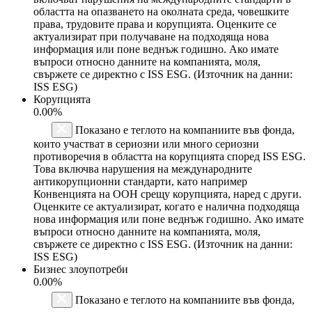
областта на опазването на околната среда, човешките
права, трудовите права и корупцията. Оценките се
актуализират при получаване на подходяща нова
информация или поне веднъж годишно. Ако имате
въпроси относно данните на компанията, моля,
свържете се директно с ISS ESG. (Източник на данни:
ISS ESG)
Корупцията
0.00%
Показано е теглото на компаниите във фонда,
които участват в сериозни или много сериозни
противоречия в областта на корупцията според ISS ESG.
Това включва нарушения на международните
антикорупционни стандарти, като например
Конвенцията на ООН срещу корупцията, наред с други.
Оценките се актуализират, когато е налична подходяща
нова информация или поне веднъж годишно. Ако имате
въпроси относно данните на компанията, моля,
свържете се директно с ISS ESG. (Източник на данни:
ISS ESG)
Бизнес злоупотреби
0.00%
Показано е теглото на компаниите във фонда,