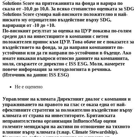
Solutions Score на притежанията на фонда и варира по
скала от -10,0 до 10,0. За всяко стопанство оценката за SDG
Solutions Score сумира най-високото положително и най-
ниското му отрицателно въздействие върху SDG,
вариращи от -10 до +10.
По-високият резултат за оценка на ЦУР показва по-голям
среден дял на инвестициите в компании с нетен
положителен принос към ЦУР. Това обаче не е показател за
въздействието на фонда, за да направи компаниите по-
устойчиви или да ги направи по-устойчиви в бъдеще. Ако
имате някакви въпроси относно данните на компанията,
моля, свържете се директно с ISS ESG. Моля, намерете
повече информация за методологията в речника.
(Източник на данни: ISS ESG)
Не е оценено
Управление на климата
Директният диалог с компания и
упражняването на правото на глас се оказа една от най-
ефективните стратегии за положително въздействие върху
климата от страна на инвеститорите. Британската
неправителствена организация InfluenceMap оцени
големите мениджъри на активи по отношение на тяхното
влияние върху климата (т.нар. Climate Stewardship).