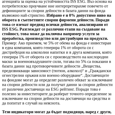
агенцията за оценка на устойчивостта ISS ESG. Въз основа на
потребителско проучване ние интерпретирахме повечето от
дефинициите за спорни дейности в базата данни на фонда
възможно най-стриктно.
Избрано е и 0% допустимо ниво на
оборота в съответните спорни фирмени дейности. Поради
това се вземат предвид всички дейности, анализирани от
ISS ESG. Разглеждат се различни етапи на създаване на
стойност, това може да включва например услуги за
преработка, производство или дистрибуция на продукти.
Пример: Ако приемем, че 5% от обема на фонда е инвестиран
в една компания, която генерира 1% от оборота си с
дистрибуция на алкохолни напитки и в друга компания, която
генерира 1% от оборота си с производството на кислородни
маски за военновъздушните сили, тогава по 5% са показани в
базата данни зад противоречивите дейности „Вещества,
предизвикващи зависимост (тютюн, алкохол)“ и „Граждански
огнестрелни оръжия или военно оборудване“. Доставчиците
на фондове могат да определят различен обхват за изключване
на спорни дейности или да получат данни за спорни дейности
от различни доставчици на ESG рейтинг. Поради това е
полезно за инвеститорите да разберат точното определение за
изключване на спорни дейности на доставчици на средства и
да попитат в случай на неяснота.
Тези индикатори могат да бъдат подходящи, наред с други,