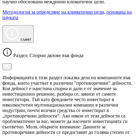
научно обосновани междинни климатични цели.
Методология за определяне на климатични цели, основана на
науката
съвет
Раздел: Спорни дялове във фонда
Информацията в този раздел показва дела на компаниите във
фонда, които участват в различни "противоречиви" дейности.
Коя дейност е наистина спорна и дали е от значение за
инвестиционно решение, разбира се, зависи от самите
инвеститори. Тъй като фондовете често инвестират в
няколкостотин мултинационални компании в различни
индустрии, почти всички средства се инвестират в
„противоречиви дейности“. Ако някои от тези дейности са
проблематични за вас, можете да насочите инвестицията си
съответно. Моля, обърнете внимание: Данните за
противоречиви дейности се предоставят до голяма степен от