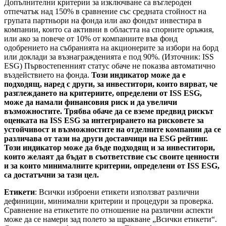
Допълнителни критерии за изключване са въглероден
отпечатък над 150% в сравнение със средната стойност на
групата партньори на фонда или ако фондът инвестира в
компании, които са активни в областта на спорните оръжия,
или ако за повече от 10% от компаниите във фонд
одобрението на събранията на акционерите за избори на борд
или доклади за възнагражденията е под 90%. (Източник: ISS
ESG) Първостепенният статус обаче не показва автоматично
въздействието на фонда.
Този индикатор може да е
подходящ, наред с други, за инвеститори, които вярват, че
разглеждането на критериите, определени от ISS ESG,
може да намали финансовия риск и да увеличи
възможностите. Трябва обаче да се вземе предвид рискът
оценката на ISS ESG за интегрирането на рисковете за
устойчивост и възможностите на отделните компании да се
различава от тази на други доставчици на ESG рейтинг.
Този индикатор може да бъде подходящ и за инвеститори,
които желаят да бъдат в съответствие със своите ценности
и за които минималните критерии, определени от ISS ESG,
са достатъчни за тази цел.
Етикети
: Всички изброени етикети използват различни
дефиниции, минимални критерии и процедури за проверка.
Сравнение на етикетите по отношение на различни аспекти
може да се намери зад полето за щракване „Всички етикети“.