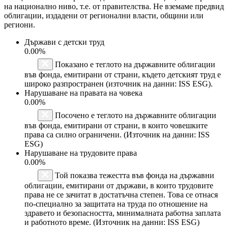
на национално ниво, т.е. от правителства. Не вземаме предвид
облигации, издадени от регионални власти, общини или
региони.
Държави с детски труд
0.00%
Показано е теглото на държавните облигации
във фонда, емитирани от страни, където детският труд е
широко разпространен (източник на данни: ISS ESG).
Нарушаване на правата на човека
0.00%
Посочено е теглото на държавните облигации
във фонда, емитирани от страни, в които човешките
права са силно ограничени. (Източник на данни: ISS
ESG)
Нарушаване на трудовите права
0.00%
Той показва тежестта във фонда на държавни
облигации, емитирани от държави, в които трудовите
права не се зачитат в достатъчна степен. Това се отнася
по-специално за защитата на труда по отношение на
здравето и безопасността, минималната работна заплата
и работното време. (Източник на данни: ISS ESG)