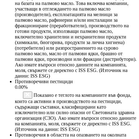
на базата на палмово масло. Това включва компании,
участващи в отглеждането на палмово масло
(производители), експлоатацията на мелници за
палмово масло, рафинерии и/или инсталации за
фракциониране (преработватели), производството на
готови продукти, използващи палмово масло,
включително хранителни и нехранителни продукти
(химикали, биогорива, продукти за лична хигиена)
(потребители) или разпространението на сурово
палмово масло, масло от палмови ядки, брашно от
палмови ядки, производни или фракции (дистрибутори).
Ако имате въпроси относно данните на компанията,
моля, свържете се директно с ISS ESG. (Източник на
данни: ISS ESG)
Противоречиви пестициди
0.00%
Показано е теглото на компаниите във фонда,
които са активни в производството на пестициди,
съдържащи съставки, класифицирани като
изключително или силно опасни от Световната здравна
организация (СЗО). Ако имате въпроси относно данните
на компанията, моля, свържете се директно с ISS ESG.
(Източник на данни: ISS ESG)
Противоречия в областта на опазването на околната