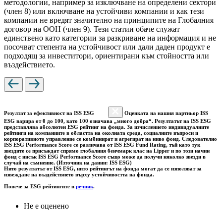
методологии, например за изключване на определени сектори
(член 8) или включване на устойчиви компании и как тези
компании не вредят значително на принципите на Глобалния
договор на ООН (член 9). Тези статии обаче служат
единствено като категории за разкриване на информация и не
посочват степента на устойчивост или дали даден продукт е
подходящ за инвеститори, ориентирани към стойността или
въздействието.
Резултат за ефективност на ISS ESG
Оценката на нашия партньор ISS
ESG варира от 0 до 100, като 100 означава „много добра“. Резултатът на ISS ESG
представлява абсолютен ESG рейтинг на фонда. За изчислението индивидуалните
рейтинги на компаниите в областта на околната среда, социалните въпроси и
корпоративното управление се комбинират и агрегират на ниво фонд. Следователно
ISS ESG Performance Score се различава от ISS ESG Fund Rating, тъй като тук
звездите се присъждат спрямо глобалния бенчмарк клас на Lipper и по този начин
фонд с нисък ISS ESG Performance Score също може да получи няколко звезди в
случай на съмнение. (Източник на данни: ISS ESG)
Нито резултатът от ISS ESG, нито рейтингът на фонда могат да се използват за
извеждане на въздействието върху устойчивостта на фонда.
Повече за ESG рейтингите в
речник
.
Не е оценено