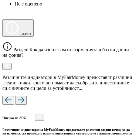
Не е оценено
съвет
Раздел: Как да използвам информацията в базата данни
на фонда?
Различните индикатори в MyFairMoney предоставят различни
гледни точки, които ви помагат да съобразите инвестициите
си с личните си цели за устойчивост...
Оценка на SDG
Различните индикатори на MyFairMoney предоставят различни гледни точки, за да
ви помогнат да приведете вашите инвестиции в съответствие с вашите лични цели за