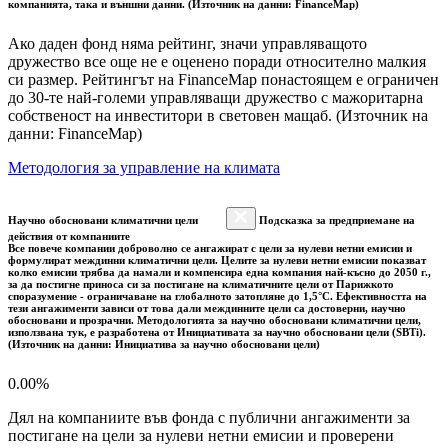
компанията, така и външни данни. (Източник на данни: FinanceMap)
Ако даден фонд няма рейтинг, значи управляващото
дружество все още не е оценено поради относително малкия
си размер. Рейтингът на FinanceMap понастоящем е ограничен
до 30-те най-големи управляващи дружество с мажоритарна
собственост на инвеститори в световен мащаб. (Източник на
данни: FinanceMap)
Методология за управление на климата
Научно обосновани климатични цели
Подсказка за предприемане на
действия от компаниите
Все повече компании доброволно се ангажират с цели за нулеви нетни емисии и
формулират междинни климатични цели. Целите за нулеви нетни емисии показват
колко емисии трябва да намали и компенсира една компания най-късно до 2050 г.,
за да постигне приноса си за постигане на климатичните цели от Парижкото
споразумение - ограничаване на глобалното затопляне до 1,5°C. Ефективността на
тези ангажименти зависи от това дали междинните цели са достоверни, научно
обосновани и прозрачни. Методологията за научно обосновани климатични цели,
използвана тук, е разработена от Инициативата за научно обосновани цели (SBTi).
(Източник на данни: Инициатива за научно обосновани цели)
0.00%
Дял на компаниите във фонда с публични ангажименти за
постигане на цели за нулеви нетни емисии и проверени