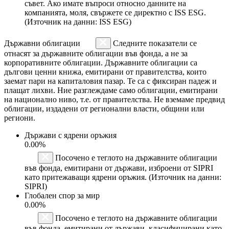
съвет. Ако имате въпроси относно данните на
компанията, моля, свържете се директно с ISS ESG.
(Източник на данни: ISS ESG)
Държавни облигации
Следните показатели се
отнасят за държавните облигации във фонда, а не за
корпоративните облигации. Държавните облигации са
дългови ценни книжа, емитирани от правителства, които
заемат пари на капиталовия пазар. Те са с фиксиран падеж и
плащат лихви. Ние разглеждаме само облигации, емитирани
на национално ниво, т.е. от правителства. Не вземаме предвид
облигации, издадени от регионални власти, общини или
региони.
Държави с ядрени оръжия
0.00%
Посочено е теглото на държавните облигации
във фонда, емитирани от държави, изброени от SIPRI
като притежаващи ядрени оръжия. (Източник на данни:
SIPRI)
Глобален спор за мир
0.00%
Посочено е теглото на държавните облигации
във фонда, емитирани от държави, класифицирани като