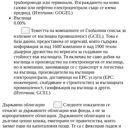
тръбопроводи или терминали. Изграждането на нови
газови или нефтени електроцентрали също се взема
предвид. (Източник: GOGEL)
Въглища
0.00%
Тежестта на компаниите от Глобалния списък за
излизане от въглищна промишленост (GCEL). Това е
база данни, предоставена от urgewald, която съдържа
информация за над 1600 компании и над 1900 техни
дъщерни дружества по веригата за създаване на
стойност във въглищата. Тя включва не само добив на
въглища и производство на електроенергия от въглища,
но и компании, занимаващи се с транспорт и логистика
на въглища, производители на въглищни
електроцентрали, доставчици на EPC услуги (EPC:
инженеринг, снабдяване и строителство) за въглищната
промишленост, газификация на въглища и други.
(Източник: GCEL)
Държавни облигации
Следните показатели се
отнасят за държавните облигации във фонда, а не за
корпоративните облигации. Държавните облигации са
дългови ценни книжа, емитирани от правителства, които
заемат пари на капиталовия пазар. Те са с фиксиран падеж и