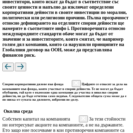
инвеститори, които искат да бъдат в съответствие със
своите ценности и напълно да изключат определени
корпоративни дейности в своите инвестиции по морални,
политически или религиозни причини. Пълна прозрачност
относно дефинирането на отделните спорни дейности ще
намерите в съответните инфо i. Противоречията относно
международните стандарти обаче могат да бъдат от
значение и за инвеститорите, които смятат, че например
голям дял компании, които са нарушили принципите на
Глобалния договор на ООН, може да представлява
финансов риск.
Спорни корпоративни дялове във фонда
Цифрите се отнасят за дела на
компаниите във фонда, които участват в спорни дейности. Те не могат да бъдат
обобщени, тъй като е възможно една компания да участва в няколко спорни
дейности, но да бъде отчетена само веднъж. Следователно общата сума може да е
по-ниска от сумата на дяловете, изброени по-долу.
Околна среда
Собствен капитал на компанията
За тези стойности
ни интересуват акциите на компаниите, а не на държавите.
Ето защо ние посочваме в кои противоречия компаниите са