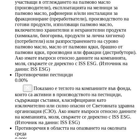
участващи в отглеждането на палмово масло
(производители), експлоатацията на мелници за
палмово масло, рафинерии и/или инсталации за
фракциониране (преработватели), производството на
готови продукти, използващи палмово масло,
включително хранителни и нехранителни продукти
(химикали, биогорива, продукти за лична хигиена)
(потребители) или разпространението на сурово
палмово масло, масло от палмови ядки, брашно от
палмови ядки, производни или фракции (дистрибутори).
Ако имате въпроси относно данните на компанията,
моля, свържете се директно с ISS ESG. (Източник на
данни: ISS ESG)
Противоречиви пестициди
0.00%
Показано е теглото на компаниите във фонда,
които са активни в производството на пестициди,
съдържащи съставки, класифицирани като
изключително или силно опасни от Световната здравна
организация (СЗО). Ако имате въпроси относно данните
на компанията, моля, свържете се директно с ISS ESG.
(Източник на данни: ISS ESG)
Противоречия в областта на опазването на околната
среда