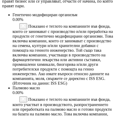
правят бизнес или се управляват, отчасти от начина, по който
правят пари.
Генетично модифициран организъм
0.00%
Показано е теглото на компаниите във фонда,
които се занимават с производство и/или преработка на
продукти от генетично модифицирани организми. Това
включва компании, които се занимават с производство
на семена, култури и/или хранителни добавки с
помощта на генното инженерство. Той също така
включва компании, участващи в производството на
фармацевтични лекарства или активни съставки,
промишлени химикали, биогорива и/или други
потребителски продукти с помощта на генно
инженерство. Ако имате въпроси относно данните на
компанията, моля, свържете се директно с ISS ESG.
(Източник на данни: ISS ESG)
Палмово масло
0.00%
Показано е теглото на компаниите във фонда,
които участват в производството, разпространението
или преработката на палмово масло и готови продукти
на базата на палмово масло. Това включва компании,