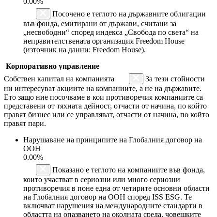
0.00%
Посочено е теглото на държавните облигации
във фонда, емитирани от държави, считани за
„несвободни“ според индекса „Свобода по света“ на
неправителствената организация Freedom House
(източник на данни: Freedom House).
Корпоративно управление
Собствен капитал на компанията
За тези стойности
ни интересуват акциите на компаниите, а не на държавите.
Ето защо ние посочваме в кои противоречия компаниите са
представени от тяхната дейност, отчасти от начина, по който
правят бизнес или се управляват, отчасти от начина, по който
правят пари.
Нарушаване на принципите на Глобалния договор на
ООН
0.00%
Показано е теглото на компаниите във фонда,
които участват в сериозни или много сериозни
противоречия в поне една от четирите основни области
на Глобалния договор на ООН според ISS ESG. Те
включват нарушения на международните стандарти в
областта на опазването на околната среда, човешките