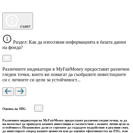
съвет
Раздел: Как да използвам информацията в базата данни
на фонда?
Различните индикатори в MyFairMoney предоставят различни
гледни точки, които ви помагат да съобразите инвестициите
си с личните си цели за устойчивост...
Оценка на SDG
Различните индикатори на MyFairMoney предоставят различни гледни точки, за да
ви помогнат да приведете вашите инвестиции в съответствие с вашите лични цели за
устойчивост. Независимо дали се стремите да създадете въздействие в реалния свят,
да инвестирате според вашите ценности или да оцените ефективността на ESG, тези