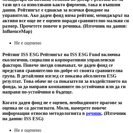
тази цел са използвани както фирмени, така и външни
данни. Рейтингът е еднакъв за всички фондове на
управителя. Ако даден фонд няма рейтинг, мениджърът на
активи все още не е оценен поради сравнително малкия си
размер. Прочетете повече в речника. (Източник на данни:
InfluenceMap)
Не е оценено
Рейтинг ISS ESG
Рейтингът на ISS ESG Fund включва
екологични, социални и корпоративни управленски
фактори. Повече звезди означават, че даден фонд се
представя сравнително по-добре от своята сравнителна
група. В детайлния изглед се показва абсолютен ESG
резултат. Това обаче не са показатели за въздействието на
фонда, за да направи компаниите по-устойчиви или да ги
направи по-устойчиви в бъдеще.
Когато даден фонд не е оценен, необходимите прагове за
оценка не са достигнати. Моля, намерете повече
информация относно методологията в
речник
. (Източник
на данни: ISS ESG)
Не е оценено