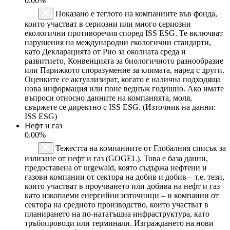
0.00%
Показано е теглото на компаниите във фонда,
които участват в сериозни или много сериозни
екологични противоречия според ISS ESG. Те включват
нарушения на международни екологични стандарти,
като Декларацията от Рио за околната среда и
развитието, Конвенцията за биологичното разнообразие
или Парижкото споразумение за климата, наред с други.
Оценките се актуализират, когато е налична подходяща
нова информация или поне веднъж годишно. Ако имате
въпроси относно данните на компанията, моля,
свържете се директно с ISS ESG. (Източник на данни:
ISS ESG)
Нефт и газ
0.00%
Тежестта на компаниите от Глобалния списък за
излизане от нефт и газ (GOGEL). Това е база данни,
предоставена от urgewald, която съдържа нефтени и
газови компании от сектора на добив и добив – т.е. тези,
които участват в проучването или добива на нефт и газ
като изкопаеми енергийни източници – и компании от
сектора на средното производство, които участват в
планирането на по-нататъшна инфраструктура, като
тръбопроводи или терминали. Изграждането на нови