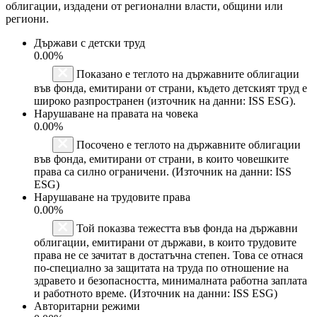
облигации, издадени от регионални власти, общини или
региони.
Държави с детски труд
0.00%
Показано е теглото на държавните облигации
във фонда, емитирани от страни, където детският труд е
широко разпространен (източник на данни: ISS ESG).
Нарушаване на правата на човека
0.00%
Посочено е теглото на държавните облигации
във фонда, емитирани от страни, в които човешките
права са силно ограничени. (Източник на данни: ISS
ESG)
Нарушаване на трудовите права
0.00%
Той показва тежестта във фонда на държавни
облигации, емитирани от държави, в които трудовите
права не се зачитат в достатъчна степен. Това се отнася
по-специално за защитата на труда по отношение на
здравето и безопасността, минималната работна заплата
и работното време. (Източник на данни: ISS ESG)
Авторитарни режими