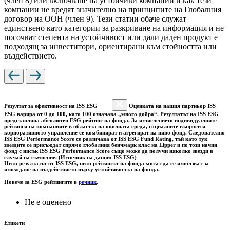
(член 8) или включване на устойчиви компании и как тези
компании не вредят значително на принципите на Глобалния
договор на ООН (член 9). Тези статии обаче служат
единствено като категории за разкриване на информация и не
посочват степента на устойчивост или дали даден продукт е
подходящ за инвеститори, ориентирани към стойността или
въздействието.
Резултат за ефективност на ISS ESG
Оценката на нашия партньор ISS
ESG варира от 0 до 100, като 100 означава „много добра“. Резултатът на ISS ESG
представлява абсолютен ESG рейтинг на фонда. За изчислението индивидуалните
рейтинги на компаниите в областта на околната среда, социалните въпроси и
корпоративното управление се комбинират и агрегират на ниво фонд. Следователно
ISS ESG Performance Score се различава от ISS ESG Fund Rating, тъй като тук
звездите се присъждат спрямо глобалния бенчмарк клас на Lipper и по този начин
фонд с нисък ISS ESG Performance Score също може да получи няколко звезди в
случай на съмнение. (Източник на данни: ISS ESG)
Нито резултатът от ISS ESG, нито рейтингът на фонда могат да се използват за
извеждане на въздействието върху устойчивостта на фонда.
Повече за ESG рейтингите в
речник
.
Не е оценено
Етикети