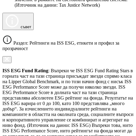
(Източник на данни: Tax Justice Network)
съвет
Раздел: Рейтинги на ISS ESG, етикети и профил за
прозрачност
ISS ESG Fund Rating
: Въпреки че ISS ESG Fund Rating Stars в
горната част на тази страница присъждат звезди спрямо класа
на Lipper Global Benchmark, и по този начин фонд с нисък ISS
ESG Performance Score може да получи няколко звезди. ISS
ESG Performance Score в долната част на тази страница
представлява абсолютен ESG рейтинг на фонда. Резултатът на
ISS ESG варира от 0 до 100, като 100 представлява „много
добър“. За изчислението индивидуалните рейтинги на
компаниите в областта на околната среда, социалните въпроси
и корпоративното управление се комбинират и агрегират на
ниво фонд. (Източник на данни: ISS ESG) Въпреки това, нито
ISS ESG Performance Score, нито рейтингът на фонда могат да