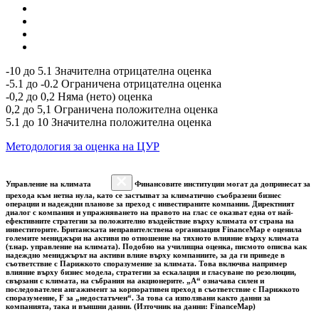
-10 до 5.1 Значителна отрицателна оценка
-5.1 до -0.2 Ограничена отрицателна оценка
-0,2 до 0,2 Няма (нето) оценка
0,2 до 5,1 Ограничена положителна оценка
5.1 до 10 Значителна положителна оценка
Методология за оценка на ЦУР
Управление на климата
Финансовите институции могат да допринесат за
прехода към нетна нула, като се застъпват за климатично съобразени бизнес
операции и надеждни планове за преход с инвестираните компании. Директният
диалог с компания и упражняването на правото на глас се оказват една от най-
ефективните стратегии за положително въздействие върху климата от страна на
инвеститорите. Британската неправителствена организация FinanceMap е оценила
големите мениджъри на активи по отношение на тяхното влияние върху климата
(т.нар. управление на климата). Подобно на училищна оценка, писмото описва как
надеждно мениджърът на активи влияе върху компаниите, за да ги приведе в
съответствие с Парижкото споразумение за климата. Това включва например
влияние върху бизнес модела, стратегии за ескалация и гласуване по резолюции,
свързани с климата, на събрания на акционерите. „A“ означава силен и
последователен ангажимент за корпоративен преход в съответствие с Парижкото
споразумение, F за „недостатъчен“. За това са използвани както данни за
компанията, така и външни данни. (Източник на данни: FinanceMap)