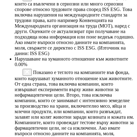
които са въвлечени в сериозни или много сериозни
спорове относно трудовите права според ISS ESG. Това
включва нарушения на международните стандарти за
трудови права, като например Конвенцията на
Международната организация на труда (МОТ), наред с
други. Оценките се актуализират при получаване на
подходяща нова информация или поне веднъж годишно.
Ако имате въпроси относно данните на компанията,
моля, свържете се директно с ISS ESG. (Източник на
данни: ISS ESG)
Нарушаване на хуманното отношение към животните
0.00%
Показано е теглото на компаниите във фонда,
които нарушават хуманното отношение към животните.
От една страна, това включва компании, които
извършват експерименти върху живи животни за
нефармацевтични цели. Второ, това изключва
компании, които се занимават с интензивно земеделие
за производство на храни, включително месо, яйца и
млечни продукти, или компании, които развъждат,
залавят или колят животни заради козината и кожата им.
Компаниите, които провеждат тестове върху животни за
фармацевтични цели, не са изключени. Ако имате
въпроси относно данните на компанията, моля,