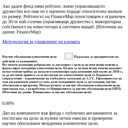
Ако даден фонд няма рейтинг, значи управляващото
дружество все още не е оценено поради относително малкия
си размер. Рейтингът на FinanceMap понастоящем е ограничен
до 30-те най-големи управляващи дружество с мажоритарна
собственост на инвеститори в световен мащаб. (Източник на
данни: FinanceMap)
Методология за управление на климата
Научно обосновани климатични цели
Подсказка за предприемане на
действия от компаниите
Все повече компании доброволно се ангажират с цели за нулеви нетни емисии и
формулират междинни климатични цели. Целите за нулеви нетни емисии показват
колко емисии трябва да намали и компенсира една компания най-късно до 2050 г.,
за да постигне приноса си за постигане на климатичните цели от Парижкото
споразумение - ограничаване на глобалното затопляне до 1,5°C. Ефективността на
тези ангажименти зависи от това дали междинните цели са достоверни, научно
обосновани и прозрачни. Методологията за научно обосновани климатични цели,
използвана тук, е разработена от Инициативата за научно обосновани цели (SBTi).
(Източник на данни: Инициатива за научно обосновани цели)
0.00%
Дял на компаниите във фонда с публични ангажименти за
постигане на цели за нулеви нетни емисии и проверени
научно обосновани междинни климатични цели.