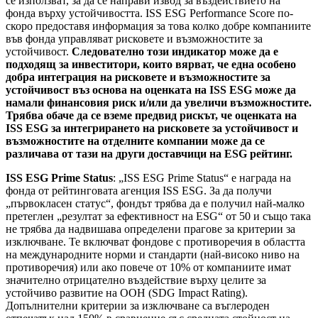
се използват, за да се направи извод за въздействието на
фонда върху устойчивостта. ISS ESG Performance Score по-
скоро предоставя информация за това колко добре компаниите
във фонда управляват рисковете и възможностите за
устойчивост.
Следователно този индикатор може да е
подходящ за инвеститори, които вярват, че една особено
добра интеграция на рисковете и възможностите за
устойчивост въз основа на оценката на ISS ESG може да
намали финансовия риск и/или да увеличи възможностите.
Трябва обаче да се вземе предвид рискът, че оценката на
ISS ESG за интегрирането на рисковете за устойчивост и
възможностите на отделните компании може да се
различава от тази на други доставчици на ESG рейтинг.
ISS ESG Prime Status
: „ISS ESG Prime Status“ е награда на
фонда от рейтинговата агенция ISS ESG. За да получи
„първокласен статус“, фондът трябва да е получил най-малко
претеглен „резултат за ефективност на ESG“ от 50 и също така
не трябва да надвишава определени прагове за критерии за
изключване. Те включват фондове с противоречия в областта
на международните норми и стандарти (най-високо ниво на
противоречия) или ако повече от 10% от компаниите имат
значително отрицателно въздействие върху целите за
устойчиво развитие на ООН (SDG Impact Rating).
Допълнителни критерии за изключване са въглероден