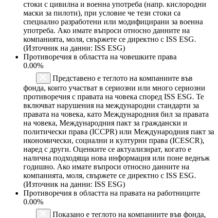
стоки с цивилна и военна употреба (напр. кислородни
маски за пилоти), при условие че тези стоки са
специално разработени или модифицирани за военна
употреба. Ако имате въпроси относно данните на
компанията, моля, свържете се директно с ISS ESG.
(Източник на данни: ISS ESG)
Противоречия в областта на човешките права
0.00%
Представено е теглото на компаниите във
фонда, които участват в сериозни или много сериозни
противоречия с правата на човека според ISS ESG. Те
включват нарушения на международни стандарти за
правата на човека, като Международния бил за правата
на човека, Международния пакт за граждански и
политически права (ICCPR) или Международния пакт за
икономически, социални и културни права (ICESCR),
наред с други. Оценките се актуализират, когато е
налична подходяща нова информация или поне веднъж
годишно. Ако имате въпроси относно данните на
компанията, моля, свържете се директно с ISS ESG.
(Източник на данни: ISS ESG)
Противоречия в областта на правата на работниците
0.00%
Показано е теглото на компаниите във фонда,