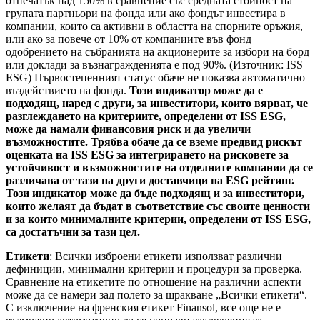
отпечатък над 150% в сравнение със средната стойност на
групата партньори на фонда или ако фондът инвестира в
компании, които са активни в областта на спорните оръжия,
или ако за повече от 10% от компаниите във фонд
одобрението на събранията на акционерите за избори на борд
или доклади за възнагражденията е под 90%. (Източник: ISS
ESG) Първостепенният статус обаче не показва автоматично
въздействието на фонда.
Този индикатор може да е
подходящ, наред с други, за инвеститори, които вярват, че
разглеждането на критериите, определени от ISS ESG,
може да намали финансовия риск и да увеличи
възможностите. Трябва обаче да се вземе предвид рискът
оценката на ISS ESG за интегрирането на рисковете за
устойчивост и възможностите на отделните компании да се
различава от тази на други доставчици на ESG рейтинг.
Този индикатор може да бъде подходящ и за инвеститори,
които желаят да бъдат в съответствие със своите ценности
и за които минималните критерии, определени от ISS ESG,
са достатъчни за тази цел.
Етикети
: Всички изброени етикети използват различни
дефиниции, минимални критерии и процедури за проверка.
Сравнение на етикетите по отношение на различни аспекти
може да се намери зад полето за щракване „Всички етикети“.
С изключение на френския етикет Finansol, все още не е