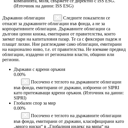
компанията, моля, свържете се директно с ISS ESG.
(Източник на данни: ISS ESG)
Държавни облигации
Следните показатели се
отнасят за държавните облигации във фонда, а не за
корпоративните облигации. Държавните облигации са
дългови ценни книжа, емитирани от правителства, които
заемат пари на капиталовия пазар. Те са с фиксиран падеж и
плащат лихви. Ние разглеждаме само облигации, емитирани
на национално ниво, т.е. от правителства. Не вземаме предвид
облигации, издадени от регионални власти, общини или
региони.
Държави с ядрени оръжия
0.00%
Посочено е теглото на държавните облигации
във фонда, емитирани от държави, изброени от SIPRI
като притежаващи ядрени оръжия. (Източник на данни:
SIPRI)
Глобален спор за мир
0.00%
Посочено е теглото на държавните облигации
във фонда, емитирани от държави, класифицирани като
„много ниски“ в „Глобалния индекс на мира“ на