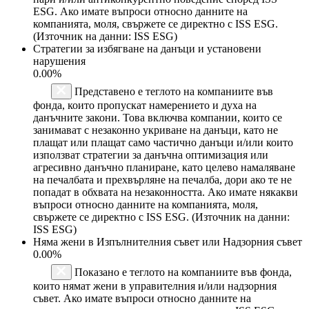
ESG. Ако имате въпроси относно данните на
компанията, моля, свържете се директно с ISS ESG.
(Източник на данни: ISS ESG)
Стратегии за избягване на данъци и установени
нарушения
0.00%
Представено е теглото на компаниите във
фонда, които пропускат намерението и духа на
данъчните закони. Това включва компании, които се
занимават с незаконно укриване на данъци, като не
плащат или плащат само частично данъци и/или които
използват стратегии за данъчна оптимизация или
агресивно данъчно планиране, като целево намаляване
на печалбата и прехвърляне на печалба, дори ако те не
попадат в обхвата на незаконността. Ако имате някакви
въпроси относно данните на компанията, моля,
свържете се директно с ISS ESG. (Източник на данни:
ISS ESG)
Няма жени в Изпълнителния съвет или Надзорния съвет
0.00%
Показано е теглото на компаниите във фонда,
които нямат жени в управителния и/или надзорния
съвет. Ако имате въпроси относно данните на