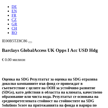
DE
EN
FR
CZ
GR
CH
RO
IE00B5TZ8C86
Barclays GlobalAccess UK Opps I Acc USD Hdg
€ 0.00 милион
Оценка на SDG
Резултатът за оценка на SDG отразява
доколко компаниите във фонд се привеждат в
съответствие с целите на ООН за устойчиво развитие
(SDGs), като действия в областта на климата, качествено
образование или чиста вода. Резултатът се основава на
среднопретеглената стойност на стойностите на SDG
Solutions Score на притежанията на фонда и варира по