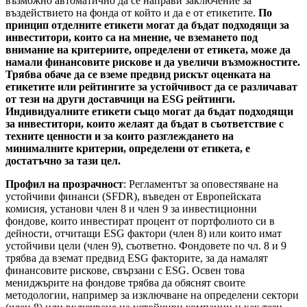
възможно автоматично да се направи заключение за
въздействието на фонда от който и да е от етикетите.
По
принцип отделните етикети могат да бъдат подходящи за
инвеститори, които са на мнение, че вземането под
внимание на критериите, определени от етикета, може да
намали финансовите рискове и да увеличи възможностите.
Трябва обаче да се вземе предвид рискът оценката на
етикетите или рейтингите за устойчивост да се различават
от тези на други доставчици на ESG рейтинги.
Индивидуалните етикети също могат да бъдат подходящи
за инвеститори, които желаят да бъдат в съответствие с
техните ценности и за които разглеждането на
минималните критерии, определени от етикета, е
достатъчно за тази цел.
Профил на прозрачност
: Регламентът за оповестяване на
устойчиви финанси (SFDR), въведен от Европейската
комисия, установи член 8 и член 9 за инвестиционни
фондове, които инвестират процент от портфолиото си в
дейности, отчитащи ESG фактори (член 8) или които имат
устойчиви цели (член 9), съответно. Фондовете по чл. 8 и 9
трябва да вземат предвид ESG факторите, за да намалят
финансовите рискове, свързани с ESG. Освен това
мениджърите на фондове трябва да обяснят своите
методологии, например за изключване на определени сектори