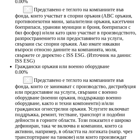
0.00%
Представено е теглото на компаниите във
фонда, които участват в спорни оръжия (ABC оръжия,
противопехотни мини, запалителни оръжия, касетъчни
боеприпаси, уранови муниции и броня, боеприпаси с
бял фосфор) и/или като цяло участват в производството,
разпространението или предоставянето на услуги,
свързани със спорни оръжия. Ако имате някакви
въпроси относно данните на компанията, моля,
свържете се директно с ISS ESG. (Източник на данни:
ISS ESG)
Граждански оръжия или военно оборудване
0.00%
Представено е теглото на компаниите във
фонда, които се занимават с производство, дистрибуция
или предоставяне на услуги, свързани с военно
оборудване (военни оръжия, поддържащо военно
оборудване, както и техни компоненти) и/или
граждански огнестрелни оръжия. Услугите включват
поддръжка, ремонт, тестване, транспорт и подобни
дейности в горните области. Този показател е широко
дефиниран, така че включва и компании, които са
активни, например, в областта на логиката (напр. чрез
транспортиране на танкове) или които произвеждат