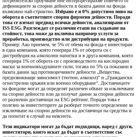
потребителско проучване ние интерпретирахме повечето от
дефинициите за спорни дейности в базата данни на фонда
възможно най-стриктно.
Избрано е и 0% допустимо ниво на
оборота в съответните спорни фирмени дейности. Поради
това се вземат предвид всички дейности, анализирани от
ISS ESG. Разглеждат се различни етапи на създаване на
стойност, това може да включва например услуги за
преработка, производство или дистрибуция на продукти.
Пример: Ако приемем, че 5% от обема на фонда е инвестиран
в една компания, която генерира 1% от оборота си с
дистрибуция на алкохолни напитки и в друга компания, която
генерира 1% от оборота си с производството на кислородни
маски за военновъздушните сили, тогава по 5% са показани в
базата данни зад противоречивите дейности „Вещества,
предизвикващи зависимост (тютюн, алкохол)“ и „Граждански
огнестрелни оръжия или военно оборудване“. Доставчиците
на фондове могат да определят различен обхват за изключване
на спорни дейности или да получат данни за спорни дейности
от различни доставчици на ESG рейтинг. Поради това е
полезно за инвеститорите да разберат точното определение за
изключване на спорни дейности на доставчици на средства и
да попитат в случай на неяснота.
Тези индикатори могат да бъдат подходящи, наред с други,
инвеститори, които искат да бъдат в съответствие със