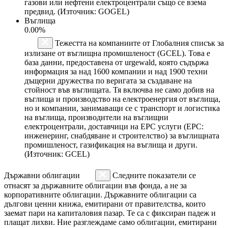
газови или нефтени електроцентрали също се взема
предвид. (Източник: GOGEL)
Въглища
0.00%
Тежестта на компаниите от Глобалния списък за
излизане от въглищна промишленост (GCEL). Това е
база данни, предоставена от urgewald, която съдържа
информация за над 1600 компании и над 1900 техни
дъщерни дружества по веригата за създаване на
стойност във въглищата. Тя включва не само добив на
въглища и производство на електроенергия от въглища,
но и компании, занимаващи се с транспорт и логистика
на въглища, производители на въглищни
електроцентрали, доставчици на EPC услуги (EPC:
инженеринг, снабдяване и строителство) за въглищната
промишленост, газификация на въглища и други.
(Източник: GCEL)
Държавни облигации
Следните показатели се
отнасят за държавните облигации във фонда, а не за
корпоративните облигации. Държавните облигации са
дългови ценни книжа, емитирани от правителства, които
заемат пари на капиталовия пазар. Те са с фиксиран падеж и
плащат лихви. Ние разглеждаме само облигации, емитирани