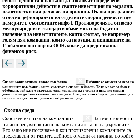
своите ценности и напълно да изключат определени
корпоративни дейности в своите инвестиции по морални,
политически или религиозни причини. Пълна прозрачност
относно дефинирането на отделните спорни дейности ще
намерите в съответните инфо i. Противоречията относно
международните стандарти обаче могат да бъдат от
значение и за инвеститорите, които смятат, че например
голям дял компании, които са нарушили принципите на
Глобалния договор на ООН, може да представлява
финансов риск.
Спорни корпоративни дялове във фонда
Цифрите се отнасят за дела на
компаниите във фонда, които участват в спорни дейности. Те не могат да бъдат
обобщени, тъй като е възможно една компания да участва в няколко спорни
дейности, но да бъде отчетена само веднъж. Следователно общата сума може да е
по-ниска от сумата на дяловете, изброени по-долу.
Околна среда
Собствен капитал на компанията
За тези стойности
ни интересуват акциите на компаниите, а не на държавите.
Ето защо ние посочваме в кои противоречия компаниите са
представени от тяхната дейност, отчасти от начина, по който