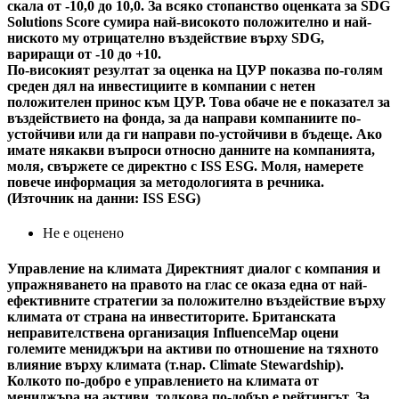
скала от -10,0 до 10,0. За всяко стопанство оценката за SDG
Solutions Score сумира най-високото положително и най-
ниското му отрицателно въздействие върху SDG,
вариращи от -10 до +10.
По-високият резултат за оценка на ЦУР показва по-голям
среден дял на инвестициите в компании с нетен
положителен принос към ЦУР. Това обаче не е показател за
въздействието на фонда, за да направи компаниите по-
устойчиви или да ги направи по-устойчиви в бъдеще. Ако
имате някакви въпроси относно данните на компанията,
моля, свържете се директно с ISS ESG. Моля, намерете
повече информация за методологията в речника.
(Източник на данни: ISS ESG)
Не е оценено
Управление на климата
Директният диалог с компания и
упражняването на правото на глас се оказа една от най-
ефективните стратегии за положително въздействие върху
климата от страна на инвеститорите. Британската
неправителствена организация InfluenceMap оцени
големите мениджъри на активи по отношение на тяхното
влияние върху климата (т.нар. Climate Stewardship).
Колкото по-добро е управлението на климата от
мениджъра на активи, толкова по-добър е рейтингът. За