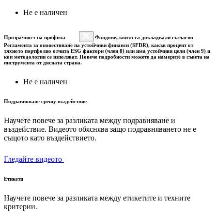
Не е наличен
Прозрачност на профила
Фондове, които са докладвали съгласно
Регламента за оповестяване на устойчиви финанси (SFDR), какъв процент от
тяхното портфолио отчита ESG фактори (член 8) или има устойчиви цели (член 9) и
кои методологии се използват. Повече подробности можете да намерите в съвета на
инструмента от дясната страна.
Не е наличен
Подравняване срещу въздействие
Научете повече за разликата между подравняване и
въздействие. Видеото обяснява защо подравняването не е
същото като въздействието.
Гледайте видеото
Етикети
Научете повече за разликата между етикетите и техните
критерии.