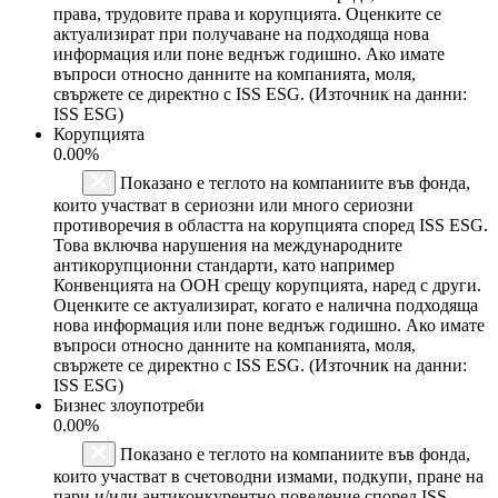
права, трудовите права и корупцията. Оценките се
актуализират при получаване на подходяща нова
информация или поне веднъж годишно. Ако имате
въпроси относно данните на компанията, моля,
свържете се директно с ISS ESG. (Източник на данни:
ISS ESG)
Корупцията
0.00%
Показано е теглото на компаниите във фонда,
които участват в сериозни или много сериозни
противоречия в областта на корупцията според ISS ESG.
Това включва нарушения на международните
антикорупционни стандарти, като например
Конвенцията на ООН срещу корупцията, наред с други.
Оценките се актуализират, когато е налична подходяща
нова информация или поне веднъж годишно. Ако имате
въпроси относно данните на компанията, моля,
свържете се директно с ISS ESG. (Източник на данни:
ISS ESG)
Бизнес злоупотреби
0.00%
Показано е теглото на компаниите във фонда,
които участват в счетоводни измами, подкупи, пране на
пари и/или антиконкурентно поведение според ISS