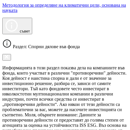
Методология за определяне на климатични цели, основана на
науката
съвет
Раздел: Спорни дялове във фонда
Информацията в този раздел показва дела на компаниите във
фонда, които участват в различни "противоречиви" дейности.
Коя дейност е наистина спорна и дали е от значение за
инвестиционно решение, разбира се, зависи от самите
инвеститори. Тъй като фондовете често инвестират в
няколкостотин мултинационални компании в различни
индустрии, почти всички средства се инвестират в
„противоречиви дейности“. Ако някои от тези дейности са
проблематични за вас, можете да насочите инвестицията си
съответно. Моля, обърнете внимание: Данните за
противоречиви дейности се предоставят до голяма степен от
агенцията за оценка на устойчивостта ISS ESG. Въз основа на