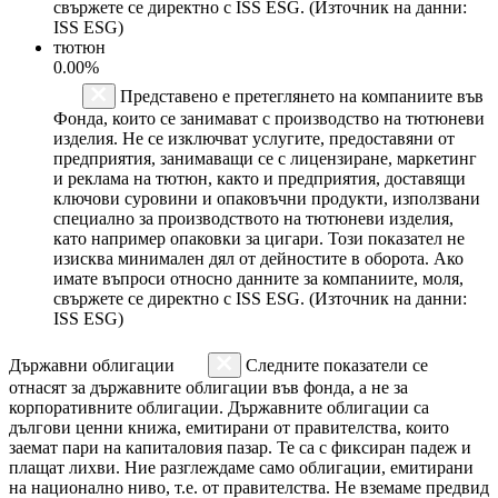
свържете се директно с ISS ESG. (Източник на данни:
ISS ESG)
тютюн
0.00%
Представено е претеглянето на компаниите във
Фонда, които се занимават с производство на тютюневи
изделия. Не се изключват услугите, предоставяни от
предприятия, занимаващи се с лицензиране, маркетинг
и реклама на тютюн, както и предприятия, доставящи
ключови суровини и опаковъчни продукти, използвани
специално за производството на тютюневи изделия,
като например опаковки за цигари. Този показател не
изисква минимален дял от дейностите в оборота. Ако
имате въпроси относно данните за компаниите, моля,
свържете се директно с ISS ESG. (Източник на данни:
ISS ESG)
Държавни облигации
Следните показатели се
отнасят за държавните облигации във фонда, а не за
корпоративните облигации. Държавните облигации са
дългови ценни книжа, емитирани от правителства, които
заемат пари на капиталовия пазар. Те са с фиксиран падеж и
плащат лихви. Ние разглеждаме само облигации, емитирани
на национално ниво, т.е. от правителства. Не вземаме предвид