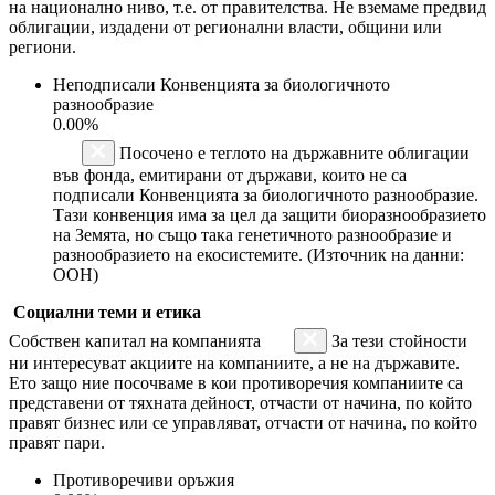
на национално ниво, т.е. от правителства. Не вземаме предвид
облигации, издадени от регионални власти, общини или
региони.
Неподписали Конвенцията за биологичното
разнообразие
0.00%
Посочено е теглото на държавните облигации
във фонда, емитирани от държави, които не са
подписали Конвенцията за биологичното разнообразие.
Тази конвенция има за цел да защити биоразнообразието
на Земята, но също така генетичното разнообразие и
разнообразието на екосистемите. (Източник на данни:
ООН)
Социални теми и етика
Собствен капитал на компанията
За тези стойности
ни интересуват акциите на компаниите, а не на държавите.
Ето защо ние посочваме в кои противоречия компаниите са
представени от тяхната дейност, отчасти от начина, по който
правят бизнес или се управляват, отчасти от начина, по който
правят пари.
Противоречиви оръжия