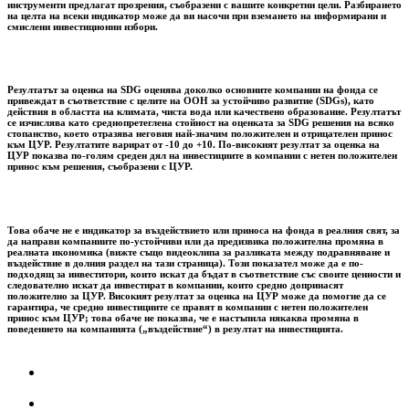
инструменти предлагат прозрения, съобразени с вашите конкретни цели. Разбирането
на целта на всеки индикатор може да ви насочи при вземането на информирани и
смислени инвестиционни избори.
Резултатът за оценка на SDG оценява доколко основните компании на фонда се
привеждат в съответствие с целите на ООН за устойчиво развитие (SDGs), като
действия в областта на климата, чиста вода или качествено образование. Резултатът
се изчислява като среднопретеглена стойност на оценката за SDG решения на всяко
стопанство, което отразява неговия най-значим положителен и отрицателен принос
към ЦУР. Резултатите варират от -10 до +10. По-високият резултат за оценка на
ЦУР показва по-голям среден дял на инвестициите в компании с нетен положителен
принос към решения, съобразени с ЦУР.
Това обаче не е индикатор за въздействието или приноса на фонда в реалния свят, за
да направи компаниите по-устойчиви или да предизвика положителна промяна в
реалната икономика (вижте също видеоклипа за разликата между подравняване и
въздействие в долния раздел на тази страница). Този показател може да е по-
подходящ за инвеститори, които искат да бъдат в съответствие със своите ценности и
следователно искат да инвестират в компании, които средно допринасят
положително за ЦУР. Високият резултат за оценка на ЦУР може да помогне да се
гарантира, че средно инвестициите се правят в компании с нетен положителен
принос към ЦУР; това обаче не показва, че е настъпила някаква промяна в
поведението на компанията („въздействие“) в резултат на инвестицията.