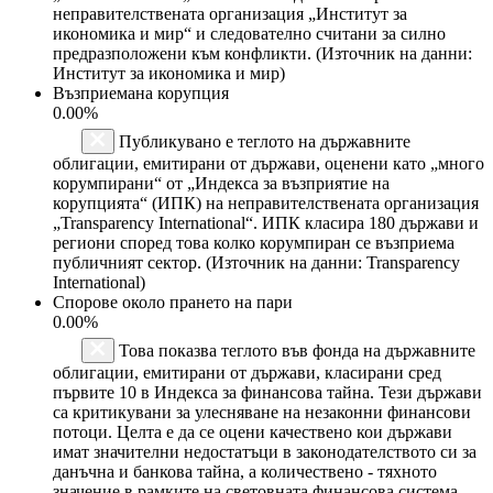
неправителствената организация „Институт за
икономика и мир“ и следователно считани за силно
предразположени към конфликти. (Източник на данни:
Институт за икономика и мир)
Възприемана корупция
0.00%
Публикувано е теглото на държавните
облигации, емитирани от държави, оценени като „много
корумпирани“ от „Индекса за възприятие на
корупцията“ (ИПК) на неправителствената организация
„Transparency International“. ИПК класира 180 държави и
региони според това колко корумпиран се възприема
публичният сектор. (Източник на данни: Transparency
International)
Спорове около прането на пари
0.00%
Това показва теглото във фонда на държавните
облигации, емитирани от държави, класирани сред
първите 10 в Индекса за финансова тайна. Тези държави
са критикувани за улесняване на незаконни финансови
потоци. Целта е да се оцени качествено кои държави
имат значителни недостатъци в законодателството си за
данъчна и банкова тайна, а количествено - тяхното
значение в рамките на световната финансова система.