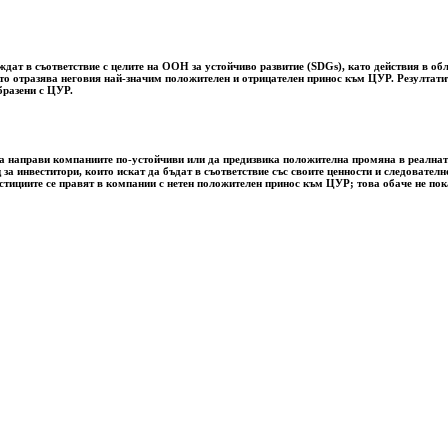
ат в съответствие с целите на ООН за устойчиво развитие (SDGs), като действия в обл
ето отразява неговия най-значим положителен и отрицателен принос към ЦУР. Резултатит
бразени с ЦУР.
за да направи компаниите по-устойчиви или да предизвика положителна промяна в реалн
 за инвеститори, които искат да бъдат в съответствие със своите ценности и следовате
естициите се правят в компании с нетен положителен принос към ЦУР; това обаче не пок