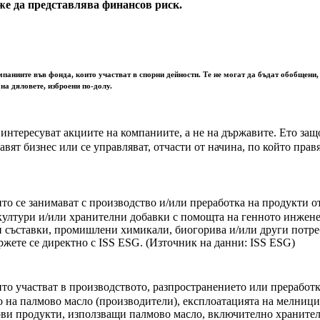
е да представлява финансов риск.
мпаниите във фонда, които участват в спорни дейности. Те не могат да бъдат обобщени,
на дяловете, изброени по-долу.
 интересуват акциите на компаниите, а не на държавите. Ето за
авят бизнес или се управляват, отчасти от начина, по който прав
ито се занимават с производство и/или преработка на продукти
 култури и/или хранителни добавки с помощта на генното инжен
и съставки, промишлени химикали, биогорива и/или други потре
ржете се директно с ISS ESG. (Източник на данни: ISS ESG)
то участват в производството, разпространението или преработк
 на палмово масло (производители), експлоатацията на мелници
ови продукти, използващи палмово масло, включително храните