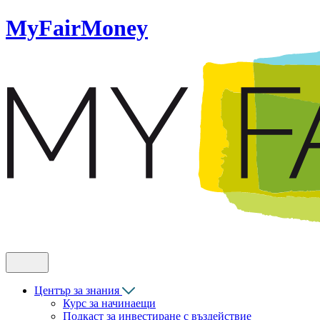
MyFairMoney
Център за знания
Курс за начинаещи
Подкаст за инвестиране с въздействие