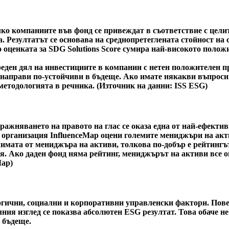
ко компаниите във фонд се привеждат в съответствие с целит
. Резултатът се основава на среднопретеглената стойност на 
тво оценката за SDG Solutions Score сумира най-високото пол
еден дял на инвестициите в компании с нетен положителен пр
и направи по-устойчиви в бъдеще. Ако имате някакви въпроси
методологията в речника. (Източник на данни: ISS ESG)
ражняването на правото на глас се оказа една от най-ефекти
 организация InfluenceMap оцени големите мениджъри на акт
климата от мениджъра на активи, толкова по-добър е рейтингъ
я. Ако даден фонд няма рейтинг, мениджърът на активи все о
Map)
ични, социални и корпоративни управленски фактори. Повече
ния изглед се показва абсолютен ESG резултат. Това обаче не 
 бъдеще.