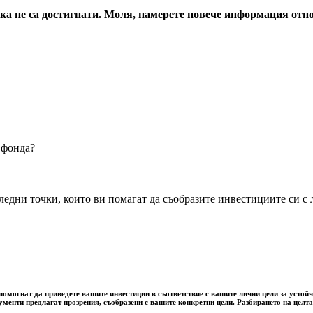
енка не са достигнати. Моля, намерете повече информация от
 фонда?
дни точки, които ви помагат да съобразите инвестициите си с л
омогнат да приведете вашите инвестиции в съответствие с вашите лични цели за устойчи
рументи предлагат прозрения, съобразени с вашите конкретни цели. Разбирането на цел