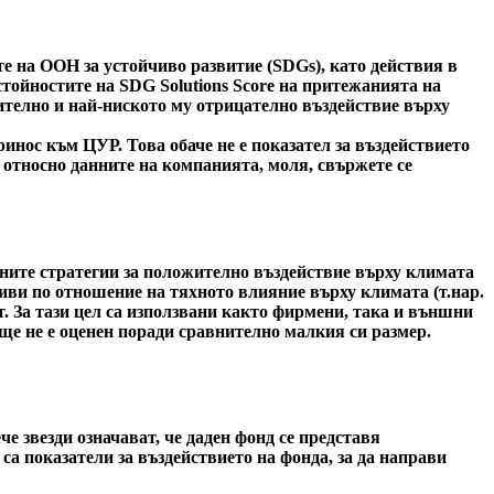
е на ООН за устойчиво развитие (SDGs), като действия в
стойностите на SDG Solutions Score на притежанията на
ожително и най-ниското му отрицателно въздействие върху
инос към ЦУР. Това обаче не е показател за въздействието
 относно данните на компанията, моля, свържете се
вните стратегии за положително въздействие върху климата
иви по отношение на тяхното влияние върху климата (т.нар.
т. За тази цел са използвани както фирмени, така и външни
ще не е оценен поради сравнително малкия си размер.
 звезди означават, че даден фонд се представя
са показатели за въздействието на фонда, за да направи