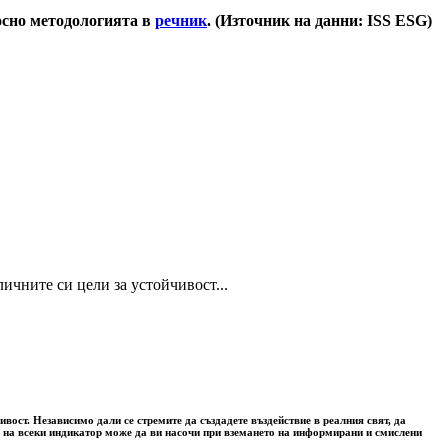
носно методологията в
речник
. (Източник на данни: ISS ESG)
ичните си цели за устойчивост...
вост. Независимо дали се стремите да създадете въздействие в реалния свят, да
та на всеки индикатор може да ви насочи при вземането на информирани и смислени