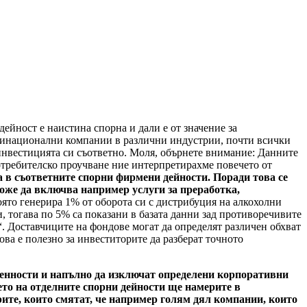
ейност е наистина спорна и дали е от значение за
лтинационални компании в различни индустрии, почти всички
 инвестицията си съответно. Моля, обърнете внимание: Данните
потребителско проучване ние интерпретирахме повечето от
а в съответните спорни фирмени дейности. Поради това се
може да включва например услуги за преработка,
оято генерира 1% от оборота си с дистрибуция на алкохолни
, тогава по 5% са показани в базата данни зад противоречивите
 Доставчиците на фондове могат да определят различен обхват
ва е полезно за инвеститорите да разберат точното
 ценности и напълно да изключат определени корпоративни
то на отделните спорни дейности ще намерите в
рите, които смятат, че например голям дял компании, които