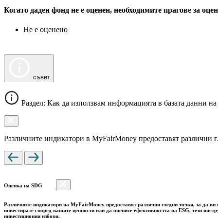
Когато даден фонд не е оценен, необходимите прагове за оц
Не е оценено
съвет
Раздел: Как да използвам информацията в базата данни на
Различните индикатори в MyFairMoney предоставят различни гле
Оценка на SDG
Различните индикатори на MyFairMoney предоставят различни гледни точки, за да ви п
инвестирате според вашите ценности или да оцените ефективността на ESG, тези инст
инвестиционни избори.