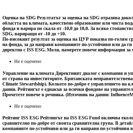
Оценка на SDG
Резултатът за оценка на SDG отразява докол
областта на климата, качествено образование или чиста вода
фонда и варира по скала от -10,0 до 10,0. За всяко стопанс
SDG, вариращи от -10 до +10.
По-високият резултат за оценка на ЦУР показва по-голям ср
на фонда, за да направи компаниите по-устойчиви или да г
директно с ISS ESG. Моля, намерете повече информация за 
Не е оценено
Управление на климата
Директният диалог с компания и уп
от страна на инвеститорите. Британската неправителствена
Climate Stewardship). Колкото по-добро е управлението на 
данни. Рейтингът е еднакъв за всички фондове на управител
Прочетете повече в речника. (Източник на данни: Influence
Не е оценено
Рейтинг ISS ESG
Рейтингът на ISS ESG Fund включва еколог
сравнително по-добре от своята сравнителна група. В детайл
компаниите по-устойчиви или да ги направи по-устойчиви в