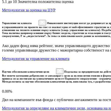
5.1 до 10 Значителна положителна оценка
Методология за оценка на ЦУР
Управление на климата
Финансовите институции могат да допринесат за пр
и упражняването на правото на глас се оказват една от най-ефективните стратегии з
отношение на тяхното влияние върху климата (т.нар. управление на климата). Подоб
Това включва например влияние върху бизнес модела, стратегии за ескалация и гласу
споразумение, F за „недостатъчен“. За това са използвани както данни за компанията
Ако даден фонд няма рейтинг, значи управляващото дружество 
големи управляващи дружество с мажоритарна собственост на 
Методология за управление на климата
Научно обосновани климатични цели
Подсказка за предприемане на дейст
Все повече компании доброволно се ангажират с цели за нулеви нетни емисии и форму
приноса си за постигане на климатичните цели от Парижкото споразумение - огранича
Методологията за научно обосновани климатични цели, използвана тук, е разработена
0.00%
Дял на компаниите във фонда с публични ангажименти за пост
Методология за определяне на климатични цели, основана на н