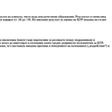
астта на климата, чиста вода или качествено образование. Резултатът се изчислява
е варират от -10 до +10. По-високият резултат за оценка на ЦУР показва по-голям
ата икономика (вижте също видеоклипа за разликата между подравняване и
лно искат да инвестират в компании, които средно допринасят положително за ЦУР.
азва, че е настъпила някаква промяна в поведението на компанията („въздействие“) в