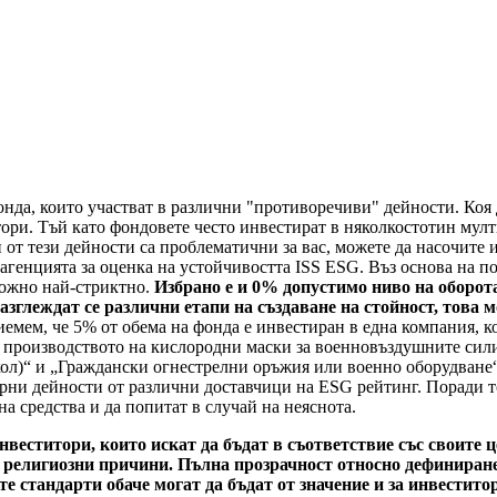
нда, които участват в различни "противоречиви" дейности. Коя д
тори. Тъй като фондовете често инвестират в няколкостотин му
 от тези дейности са проблематични за вас, можете да насочите
 агенцията за оценка на устойчивостта ISS ESG. Въз основа на 
можно най-стриктно.
Избрано е и 0% допустимо ниво на оборот
азглеждат се различни етапи на създаване на стойност, това 
емем, че 5% от обема на фонда е инвестиран в една компания, к
с производството на кислородни маски за военновъздушните сили
л)“ и „Граждански огнестрелни оръжия или военно оборудване“.
рни дейности от различни доставчици на ESG рейтинг. Поради то
а средства и да попитат в случай на неяснота.
инвеститори, които искат да бъдат в съответствие със своите
 религиозни причини. Пълна прозрачност относно дефиниране
 стандарти обаче могат да бъдат от значение и за инвестито