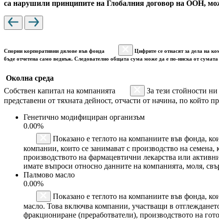
са нарушили принципите на Глобалния договор на ООН, мож
Спорни корпоративни дялове във фонда
Цифрите се отнасят за дела на ко
бъде отчетена само веднъж. Следователно общата сума може да е по-ниска от сумата 
Околна среда
Собствен капитал на компанията
За тези стойности ни
представени от тяхната дейност, отчасти от начина, по който пр
Генетично модифициран организъм
0.00%
Показано е теглото на компаниите във фонда, ко
компании, които се занимават с производство на семена,
производството на фармацевтични лекарства или активн
имате въпроси относно данните на компанията, моля, свъ
Палмово масло
0.00%
Показано е теглото на компаниите във фонда, кои
масло. Това включва компании, участващи в отглеждането
фракциониране (преработватели), производството на гот