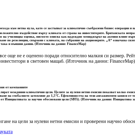
ехода към нетна нула, като се застъпват за климатично съобразени бизнес операции и 
а положително въздействие върху климата от страна на инвеститорите. Британската неп
но на училищна оценка, писмото описва как надеждно мениджърът на активи влияе върху
ване по резолюции, свързани с климата, на събрания на акционерите. „A“ означава сил
, така и външни данни. (Източник на данни: FinanceMap)
все още не е оценено поради относително малкия си размер. Рей
инвеститори в световен мащаб. (Източник на данни: FinanceMap)
вия от компаниите
лират междинни климатични цели. Целите за нулеви нетни емисии показват колко емисии
ване на глобалното затопляне до 1,5°C. Ефективността на тези ангажименти зависи от т
 от Инициативата за научно обосновани цели (SBTi). (Източник на данни: Инициатива з
игане на цели за нулеви нетни емисии и проверени научно обо
ауката