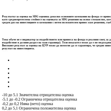
Резултатът за оценка на SDG оценява доколко основните компании на фонда се привежд
като среднопретеглена стойност на оценката за SDG решения на всяко стопанство, ко
среден дял на инвестициите в компании с нетен положителен принос към решения, съо
Това обаче не е индикатор за въздействието или приноса на фонда в реалния свят, 
въздействие в долния раздел на тази страница). Този показател може да е по-подходящ
Високият резултат за оценка на ЦУР може да помогне да се гарантира, че средно инв
резултат на инвестицията.
-10 до 5.1 Значителна отрицателна оценка
-5.1 до -0.2 Ограничена отрицателна оценка
-0,2 до 0,2 Няма (нето) оценка
0,2 до 5,1 Ограничена положителна оценка