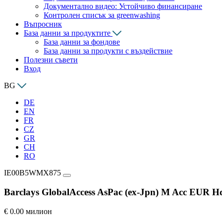
Документално видео: Устойчиво финансиране
Контролен списък за greenwashing
Въпросник
База данни за продуктите
База данни за фондове
База данни за продукти с въздействие
Полезни съвети
Вход
BG
DE
EN
FR
CZ
GR
CH
RO
IE00B5WMX875
Barclays GlobalAccess AsPac (ex-Jpn) M Acc EUR H
€ 0.00 милион