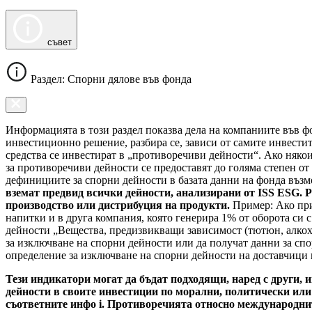
съвет
Раздел: Спорни дялове във фонда
Информацията в този раздел показва дела на компаниите във фо
инвестиционно решение, разбира се, зависи от самите инвести
средства се инвестират в „противоречиви дейности“. Ако някои
за противоречиви дейности се предоставят до голяма степен от
дефинициите за спорни дейности в базата данни на фонда въз
вземат предвид всички дейности, анализирани от ISS ESG. Р
производство или дистрибуция на продукти.
Пример: Ако при
напитки и в друга компания, която генерира 1% от оборота си 
дейности „Вещества, предизвикващи зависимост (тютюн, алкохо
за изключване на спорни дейности или да получат данни за спо
определение за изключване на спорни дейности на доставчици н
Тези индикатори могат да бъдат подходящи, наред с други, 
дейности в своите инвестиции по морални, политически или
съответните инфо i. Противоречията относно международните