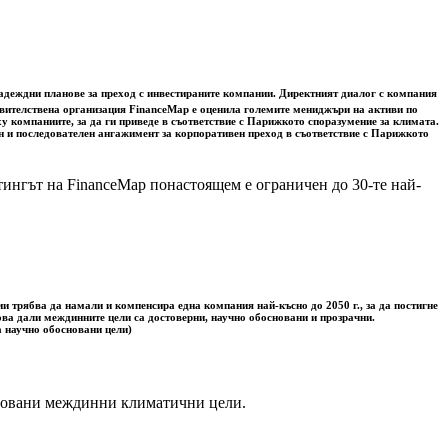
надеждни планове за преход с инвестираните компании. Директният диалог с компания
равителствена организация FinanceMap е оценила големите мениджъри на активи по
 компаниите, за да ги приведе в съответствие с Парижкото споразумение за климата.
ен и последователен ангажимент за корпоративен преход в съответствие с Парижкото
тингът на FinanceMap понастоящем е ограничен до 30-те най-
 трябва да намали и компенсира една компания най-късно до 2050 г., за да постигне
ова дали междинните цели са достоверни, научно обосновани и прозрачни.
а научно обосновани цели)
сновани междинни климатични цели.