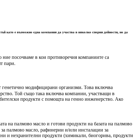
 тъй като е възможно една компания да участва в няколко спорни дейности, но да
що ние посочваме в кои противоречия компаниите са
ят пари.
 от генетично модифицирани организми. Това включва
ерство. Той също така включва компании, участващи в
бителски продукти с помощта на генно инженерство. Ако
ата на палмово масло и готови продукти на базата на палмово
 за палмово масло, рафинерии и/или инсталации за
лни и нехранителни продукти (химикали, биогорива, продукти