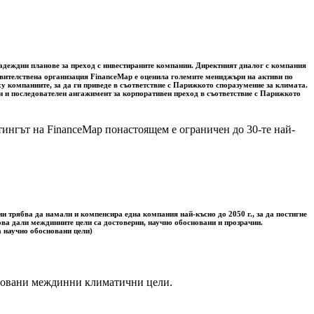
надеждни планове за преход с инвестираните компании. Директният диалог с компания
равителствена организация FinanceMap е оценила големите мениджъри на активи по
 компаниите, за да ги приведе в съответствие с Парижкото споразумение за климата.
ен и последователен ангажимент за корпоративен преход в съответствие с Парижкото
тингът на FinanceMap понастоящем е ограничен до 30-те най-
 трябва да намали и компенсира една компания най-късно до 2050 г., за да постигне
ова дали междинните цели са достоверни, научно обосновани и прозрачни.
а научно обосновани цели)
сновани междинни климатични цели.