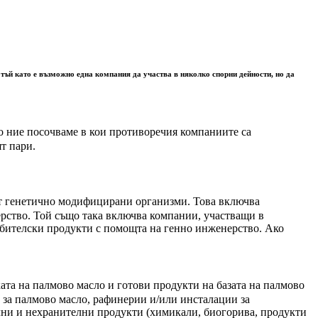
 тъй като е възможно една компания да участва в няколко спорни дейности, но да
що ние посочваме в кои противоречия компаниите са
ят пари.
 от генетично модифицирани организми. Това включва
ерство. Той също така включва компании, участващи в
бителски продукти с помощта на генно инженерство. Ако
ата на палмово масло и готови продукти на базата на палмово
 за палмово масло, рафинерии и/или инсталации за
лни и нехранителни продукти (химикали, биогорива, продукти