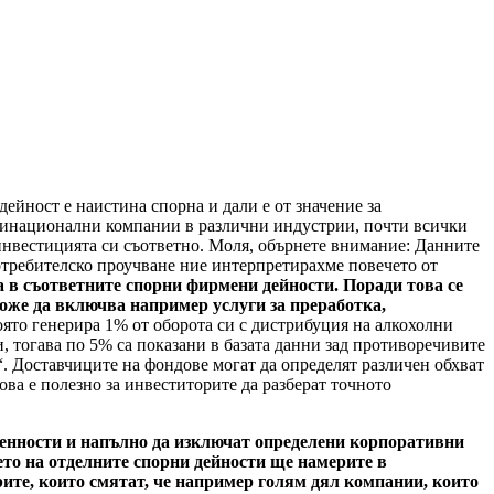
ейност е наистина спорна и дали е от значение за
лтинационални компании в различни индустрии, почти всички
 инвестицията си съответно. Моля, обърнете внимание: Данните
потребителско проучване ние интерпретирахме повечето от
а в съответните спорни фирмени дейности. Поради това се
може да включва например услуги за преработка,
оято генерира 1% от оборота си с дистрибуция на алкохолни
, тогава по 5% са показани в базата данни зад противоречивите
 Доставчиците на фондове могат да определят различен обхват
ва е полезно за инвеститорите да разберат точното
 ценности и напълно да изключат определени корпоративни
то на отделните спорни дейности ще намерите в
рите, които смятат, че например голям дял компании, които