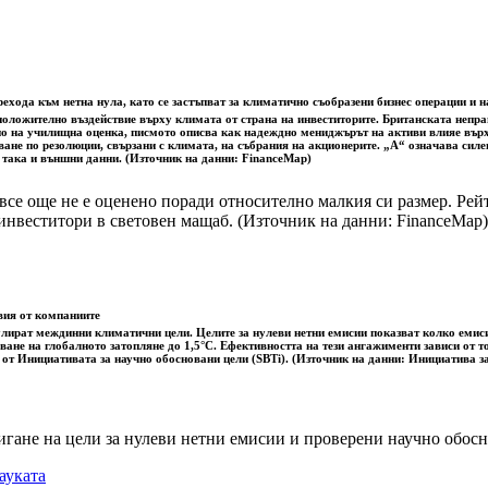
ехода към нетна нула, като се застъпват за климатично съобразени бизнес операции и 
а положително въздействие върху климата от страна на инвеститорите. Британската неп
но на училищна оценка, писмото описва как надеждно мениджърът на активи влияе върху
ване по резолюции, свързани с климата, на събрания на акционерите. „A“ означава сил
, така и външни данни. (Източник на данни: FinanceMap)
все още не е оценено поради относително малкия си размер. Рей
инвеститори в световен мащаб. (Източник на данни: FinanceMap)
вия от компаниите
лират междинни климатични цели. Целите за нулеви нетни емисии показват колко емисии
ване на глобалното затопляне до 1,5°C. Ефективността на тези ангажименти зависи от т
 от Инициативата за научно обосновани цели (SBTi). (Източник на данни: Инициатива з
игане на цели за нулеви нетни емисии и проверени научно обо
ауката