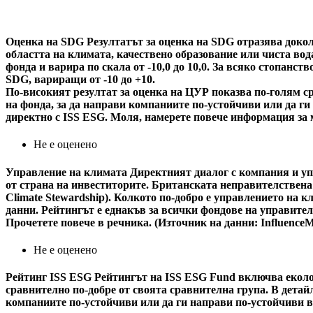
Оценка на SDG
Резултатът за оценка на SDG отразява докол
областта на климата, качествено образование или чиста вода
фонда и варира по скала от -10,0 до 10,0. За всяко стопанс
SDG, вариращи от -10 до +10.
По-високият резултат за оценка на ЦУР показва по-голям ср
на фонда, за да направи компаниите по-устойчиви или да г
директно с ISS ESG. Моля, намерете повече информация за 
Не е оценено
Управление на климата
Директният диалог с компания и уп
от страна на инвеститорите. Британската неправителствена
Climate Stewardship). Колкото по-добро е управлението на 
данни. Рейтингът е еднакъв за всички фондове на управител
Прочетете повече в речника. (Източник на данни: Influence
Не е оценено
Рейтинг ISS ESG
Рейтингът на ISS ESG Fund включва еколог
сравнително по-добре от своята сравнителна група. В детайл
компаниите по-устойчиви или да ги направи по-устойчиви в