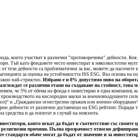
нда, които участват в различни "противоречиви" дейности. Коя д
тори. Тъй като фондовете често инвестират в няколкостотин му
 от тези дейности са проблематични за вас, можете да насочите
 агенцията за оценка на устойчивостта ISS ESG. Въз основа на 
можно най-стриктно.
Избрано е и 0% допустимо ниво на оборот
азглеждат се различни етапи на създаване на стойност, това 
емем, че 5% от обема на фонда е инвестиран в една компания, к
с производството на кислородни маски за военновъздушните сили
л)“ и „Граждански огнестрелни оръжия или военно оборудване“.
рни дейности от различни доставчици на ESG рейтинг. Поради то
а средства и да попитат в случай на неяснота.
инвеститори, които искат да бъдат в съответствие със своите
 религиозни причини. Пълна прозрачност относно дефиниране
 стандарти обаче могат да бъдат от значение и за инвестито