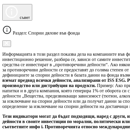
съвет
Раздел: Спорни дялове във фонда
Информацията в този раздел показва дела на компаниите във фо
инвестиционно решение, разбира се, зависи от самите инвести
средства се инвестират в „противоречиви дейности“. Ако някои
за противоречиви дейности се предоставят до голяма степен от
дефинициите за спорни дейности в базата данни на фонда въз
вземат предвид всички дейности, анализирани от ISS ESG. Р
производство или дистрибуция на продукти.
Пример: Ако при
напитки и в друга компания, която генерира 1% от оборота си 
дейности „Вещества, предизвикващи зависимост (тютюн, алкохо
за изключване на спорни дейности или да получат данни за спо
определение за изключване на спорни дейности на доставчици н
Тези индикатори могат да бъдат подходящи, наред с други, 
дейности в своите инвестиции по морални, политически или
съответните инфо i. Противоречията относно международните