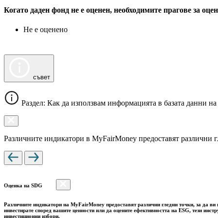
Когато даден фонд не е оценен, необходимите прагове за оц
Не е оценено
съвет
Раздел: Как да използвам информацията в базата данни на
Различните индикатори в MyFairMoney предоставят различни гле
Оценка на SDG
Различните индикатори на MyFairMoney предоставят различни гледни точки, за да ви п
инвестирате според вашите ценности или да оцените ефективността на ESG, тези инст
инвестиционни избори.