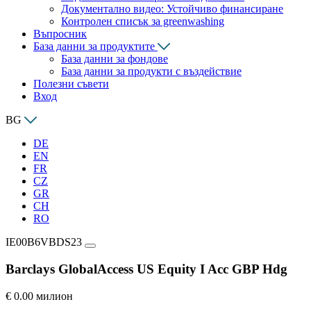
Документално видео: Устойчиво финансиране
Контролен списък за greenwashing
Въпросник
База данни за продуктите
База данни за фондове
База данни за продукти с въздействие
Полезни съвети
Вход
BG
DE
EN
FR
CZ
GR
CH
RO
IE00B6VBDS23
Barclays GlobalAccess US Equity I Acc GBP Hdg
€ 0.00 милион