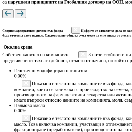
са нарушили принципите на Глобалния договор на ООН, мож
Спорни корпоративни дялове във фонда
Цифрите се отнасят за дела на ко
бъде отчетена само веднъж. Следователно общата сума може да е по-ниска от сумата 
Околна среда
Собствен капитал на компанията
За тези стойности ни
представени от тяхната дейност, отчасти от начина, по който пр
Генетично модифициран организъм
0.00%
Показано е теглото на компаниите във фонда, ко
компании, които се занимават с производство на семена,
производството на фармацевтични лекарства или активн
имате въпроси относно данните на компанията, моля, свъ
Палмово масло
0.00%
Показано е теглото на компаниите във фонда, кои
масло. Това включва компании, участващи в отглеждането
фракциониране (преработватели), производството на гот