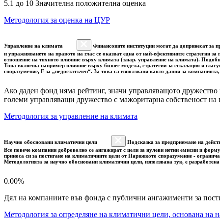
5.1 до 10 Значителна положителна оценка
Методология за оценка на ЦУР
Управление на климата
Финансовите институции могат да допринесат за пр
и упражняването на правото на глас се оказват една от най-ефективните стратегии з
отношение на тяхното влияние върху климата (т.нар. управление на климата). Подоб
Това включва например влияние върху бизнес модела, стратегии за ескалация и гласу
споразумение, F за „недостатъчен“. За това са използвани както данни за компанията
Ако даден фонд няма рейтинг, значи управляващото дружество 
големи управляващи дружество с мажоритарна собственост на 
Методология за управление на климата
Научно обосновани климатични цели
Подсказка за предприемане на дейст
Все повече компании доброволно се ангажират с цели за нулеви нетни емисии и форму
приноса си за постигане на климатичните цели от Парижкото споразумение - огранича
Методологията за научно обосновани климатични цели, използвана тук, е разработена
0.00%
Дял на компаниите във фонда с публични ангажименти за пост
Методология за определяне на климатични цели, основана на н