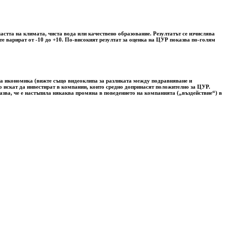
астта на климата, чиста вода или качествено образование. Резултатът се изчислява
е варират от -10 до +10. По-високият резултат за оценка на ЦУР показва по-голям
ата икономика (вижте също видеоклипа за разликата между подравняване и
лно искат да инвестират в компании, които средно допринасят положително за ЦУР.
азва, че е настъпила някаква промяна в поведението на компанията („въздействие“) в