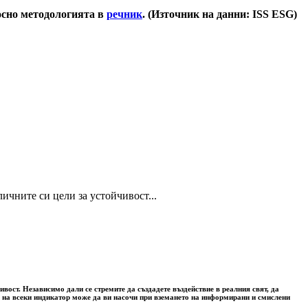
носно методологията в
речник
. (Източник на данни: ISS ESG)
ичните си цели за устойчивост...
вост. Независимо дали се стремите да създадете въздействие в реалния свят, да
та на всеки индикатор може да ви насочи при вземането на информирани и смислени