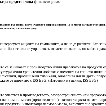
е да представлява финансов риск.
мпаниите във фонда, които участват в спорни дейности. Те не могат да бъдат обобщени,
на дяловете, изброени по-долу.
 интересуват акциите на компаниите, а не на държавите. Ето за
авят бизнес или се управляват, отчасти от начина, по който прав
ито се занимават с производство и/или преработка на продукти
 култури и/или хранителни добавки с помощта на генното инжен
и съставки, промишлени химикали, биогорива и/или други потре
ржете се директно с ISS ESG. (Източник на данни: ISS ESG)
то участват в производството, разпространението или преработк
 на палмово масло (производители), експлоатацията на мелници
ови продукти, използващи палмово масло, включително храните