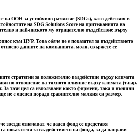
е на ООН за устойчиво развитие (SDGs), като действия в
стойностите на SDG Solutions Score на притежанията на
ожително и най-ниското му отрицателно въздействие върху
инос към ЦУР. Това обаче не е показател за въздействието
 относно данните на компанията, моля, свържете се
вните стратегии за положително въздействие върху климата
иви по отношение на тяхното влияние върху климата (т.нар.
т. За тази цел са използвани както фирмени, така и външни
ще не е оценен поради сравнително малкия си размер.
 звезди означават, че даден фонд се представя
са показатели за въздействието на фонда, за да направи