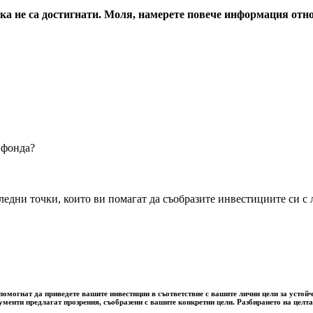
енка не са достигнати. Моля, намерете повече информация от
 фонда?
дни точки, които ви помагат да съобразите инвестициите си с л
омогнат да приведете вашите инвестиции в съответствие с вашите лични цели за устойчи
рументи предлагат прозрения, съобразени с вашите конкретни цели. Разбирането на цел