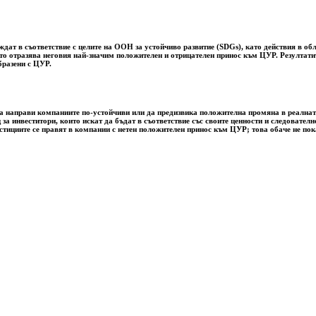
ат в съответствие с целите на ООН за устойчиво развитие (SDGs), като действия в обл
ето отразява неговия най-значим положителен и отрицателен принос към ЦУР. Резултатит
бразени с ЦУР.
за да направи компаниите по-устойчиви или да предизвика положителна промяна в реалн
 за инвеститори, които искат да бъдат в съответствие със своите ценности и следовате
естициите се правят в компании с нетен положителен принос към ЦУР; това обаче не пок