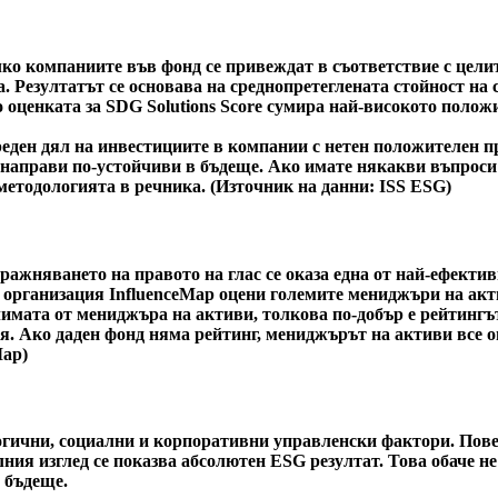
ко компаниите във фонд се привеждат в съответствие с целит
. Резултатът се основава на среднопретеглената стойност на 
тво оценката за SDG Solutions Score сумира най-високото пол
еден дял на инвестициите в компании с нетен положителен пр
и направи по-устойчиви в бъдеще. Ако имате някакви въпроси
методологията в речника. (Източник на данни: ISS ESG)
ражняването на правото на глас се оказа една от най-ефекти
 организация InfluenceMap оцени големите мениджъри на акт
климата от мениджъра на активи, толкова по-добър е рейтингъ
я. Ако даден фонд няма рейтинг, мениджърът на активи все о
Map)
ични, социални и корпоративни управленски фактори. Повече
ния изглед се показва абсолютен ESG резултат. Това обаче не 
 бъдеще.