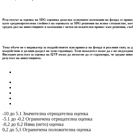
Резултатът за оценка на SDG оценява доколко основните компании на фонда се привежд
като среднопретеглена стойност на оценката за SDG решения на всяко стопанство, ко
среден дял на инвестициите в компании с нетен положителен принос към решения, съо
Това обаче не е индикатор за въздействието или приноса на фонда в реалния свят, 
въздействие в долния раздел на тази страница). Този показател може да е по-подходящ
Високият резултат за оценка на ЦУР може да помогне да се гарантира, че средно инв
резултат на инвестицията.
-10 до 5.1 Значителна отрицателна оценка
-5.1 до -0.2 Ограничена отрицателна оценка
-0,2 до 0,2 Няма (нето) оценка
0,2 до 5,1 Ограничена положителна оценка