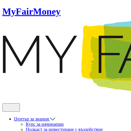
MyFairMoney
Център за знания
Курс за начинаещи
Подкаст за инвестиране с въздействие