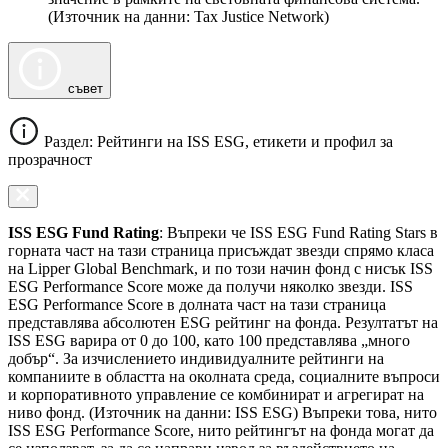
(Източник на данни: Tax Justice Network)
съвет
Раздел: Рейтинги на ISS ESG, етикети и профил за
прозрачност
ISS ESG Fund Rating
: Въпреки че ISS ESG Fund Rating Stars в
горната част на тази страница присъждат звезди спрямо класа
на Lipper Global Benchmark, и по този начин фонд с нисък ISS
ESG Performance Score може да получи няколко звезди. ISS
ESG Performance Score в долната част на тази страница
представлява абсолютен ESG рейтинг на фонда. Резултатът на
ISS ESG варира от 0 до 100, като 100 представлява „много
добър“. За изчислението индивидуалните рейтинги на
компаниите в областта на околната среда, социалните въпроси
и корпоративното управление се комбинират и агрегират на
ниво фонд. (Източник на данни: ISS ESG) Въпреки това, нито
ISS ESG Performance Score, нито рейтингът на фонда могат да