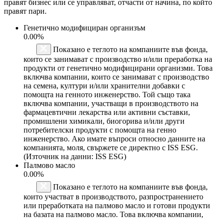
правят бизнес или се управляват, отчасти от начина, по който
правят пари.
Генетично модифициран организъм
0.00%
Показано е теглото на компаниите във фонда,
които се занимават с производство и/или преработка на
продукти от генетично модифицирани организми. Това
включва компании, които се занимават с производство
на семена, култури и/или хранителни добавки с
помощта на генното инженерство. Той също така
включва компании, участващи в производството на
фармацевтични лекарства или активни съставки,
промишлени химикали, биогорива и/или други
потребителски продукти с помощта на генно
инженерство. Ако имате въпроси относно данните на
компанията, моля, свържете се директно с ISS ESG.
(Източник на данни: ISS ESG)
Палмово масло
0.00%
Показано е теглото на компаниите във фонда,
които участват в производството, разпространението
или преработката на палмово масло и готови продукти
на базата на палмово масло. Това включва компании,