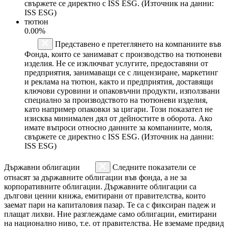
свържете се директно с ISS ESG. (Източник на данни:
ISS ESG)
тютюн
0.00%
Представено е претеглянето на компаниите във
Фонда, които се занимават с производство на тютюневи
изделия. Не се изключват услугите, предоставяни от
предприятия, занимаващи се с лицензиране, маркетинг
и реклама на тютюн, както и предприятия, доставящи
ключови суровини и опаковъчни продукти, използвани
специално за производството на тютюневи изделия,
като например опаковки за цигари. Този показател не
изисква минимален дял от дейностите в оборота. Ако
имате въпроси относно данните за компаниите, моля,
свържете се директно с ISS ESG. (Източник на данни:
ISS ESG)
Държавни облигации
Следните показатели се
отнасят за държавните облигации във фонда, а не за
корпоративните облигации. Държавните облигации са
дългови ценни книжа, емитирани от правителства, които
заемат пари на капиталовия пазар. Те са с фиксиран падеж и
плащат лихви. Ние разглеждаме само облигации, емитирани
на национално ниво, т.е. от правителства. Не вземаме предвид