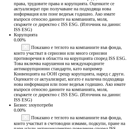
права, трудовите права и корупцията. Оценките се
актуализират при получаване на подходяща нова
информация или поне веднъж годишно. Ако имате
въпроси относно данните на компанията, моля,
свържете се директно с ISS ESG. (Източник на данни:
ISS ESG)
Корупцията
0.00%
Показано е теглото на компаниите във фонда,
които участват в сериозни или много сериозни
противоречия в областта на корупцията според ISS ESG.
Това включва нарушения на международните
антикорупционни стандарти, като например
Конвенцията на ООН срещу корупцията, наред с други.
Оценките се актуализират, когато е налична подходяща
нова информация или поне веднъж годишно. Ако имате
въпроси относно данните на компанията, моля,
свържете се директно с ISS ESG. (Източник на данни:
ISS ESG)
Бизнес злоупотреби
0.00%
Показано е теглото на компаниите във фонда,
които участват в счетоводни измами, подкупи, пране на
пари и/или антиконкурентно поведение според ISS