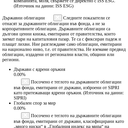
компанията, моля, свържете се директно с ISS ESG.
(Източник на данни: ISS ESG)
Държавни облигации
Следните показатели се
отнасят за държавните облигации във фонда, а не за
корпоративните облигации. Държавните облигации са
дългови ценни книжа, емитирани от правителства, които
заемат пари на капиталовия пазар. Те са с фиксиран падеж и
плащат лихви. Ние разглеждаме само облигации, емитирани
на национално ниво, т.е. от правителства. Не вземаме предвид
облигации, издадени от регионални власти, общини или
региони.
Държави с ядрени оръжия
0.00%
Посочено е теглото на държавните облигации
във фонда, емитирани от държави, изброени от SIPRI
като притежаващи ядрени оръжия. (Източник на данни:
SIPRI)
Глобален спор за мир
0.00%
Посочено е теглото на държавните облигации
във фонда, емитирани от държави, класифицирани като
„много ниски“ в „Глобалния индекс на мира“ на