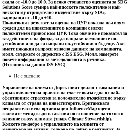
скала от -10,0 до 10,0. За всяко стопанство оценката за SDG
Solutions Score сумира най-високото положително и най-
ниското му отрицателно въздействие върху SDG,
вариращи от -10 до +10.
По-високият резултат за оценка на ЦУР показва по-голям
среден дял на инвестициите в компании с нетен
положителен принос към ЦУР. Това обаче не е показател за
въздействието на фонда, за да направи компаниите по-
устойчиви или да ги направи по-устойчиви в бъдеще. Ако
имате някакви въпроси относно данните на компанията,
моля, свържете се директно с ISS ESG. Моля, намерете
повече информация за методологията в речника.
(Източник на данни: ISS ESG)
Не е оценено
Управление на климата
Директният диалог с компания и
упражняването на правото на глас се оказа една от най-
ефективните стратегии за положително въздействие върху
климата от страна на инвеститорите. Британската
неправителствена организация InfluenceMap оцени
големите мениджъри на активи по отношение на тяхното
влияние върху климата (т.нар. Climate Stewardship).
Колкото по-добро е управлението на климата от
мениджъра на активи, толкова по-добър е рейтингът. За