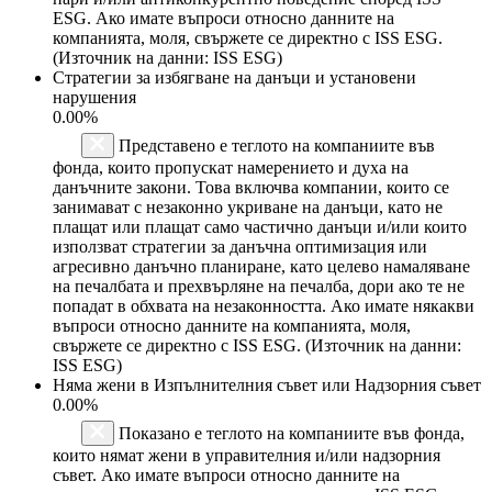
ESG. Ако имате въпроси относно данните на
компанията, моля, свържете се директно с ISS ESG.
(Източник на данни: ISS ESG)
Стратегии за избягване на данъци и установени
нарушения
0.00%
Представено е теглото на компаниите във
фонда, които пропускат намерението и духа на
данъчните закони. Това включва компании, които се
занимават с незаконно укриване на данъци, като не
плащат или плащат само частично данъци и/или които
използват стратегии за данъчна оптимизация или
агресивно данъчно планиране, като целево намаляване
на печалбата и прехвърляне на печалба, дори ако те не
попадат в обхвата на незаконността. Ако имате някакви
въпроси относно данните на компанията, моля,
свържете се директно с ISS ESG. (Източник на данни:
ISS ESG)
Няма жени в Изпълнителния съвет или Надзорния съвет
0.00%
Показано е теглото на компаниите във фонда,
които нямат жени в управителния и/или надзорния
съвет. Ако имате въпроси относно данните на