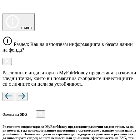
съвет
Раздел: Как да използвам информацията в базата данни
на фонда?
Различните индикатори в MyFairMoney предоставят различни
гледни точки, които ви помагат да съобразите инвестициите
си с личните си цели за устойчивост...
Оценка на SDG
Различните индикатори на MyFairMoney предоставят различни гледни точки, за да
ви помогнат да приведете вашите инвестиции в съответствие с вашите лични цели за
устойчивост. Независимо дали се стремите да създадете въздействие в реалния свят,
да инвестирате според вашите ценности или да оцените ефективността на ESG, тези