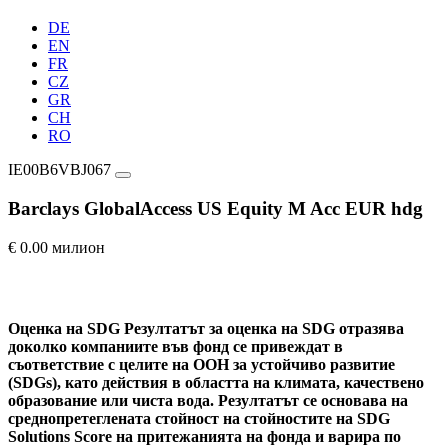
DE
EN
FR
CZ
GR
CH
RO
IE00B6VBJ067
Barclays GlobalAccess US Equity M Acc EUR hdg
€ 0.00 милион
Оценка на SDG
Резултатът за оценка на SDG отразява
доколко компаниите във фонд се привеждат в
съответствие с целите на ООН за устойчиво развитие
(SDGs), като действия в областта на климата, качествено
образование или чиста вода. Резултатът се основава на
среднопретеглената стойност на стойностите на SDG
Solutions Score на притежанията на фонда и варира по