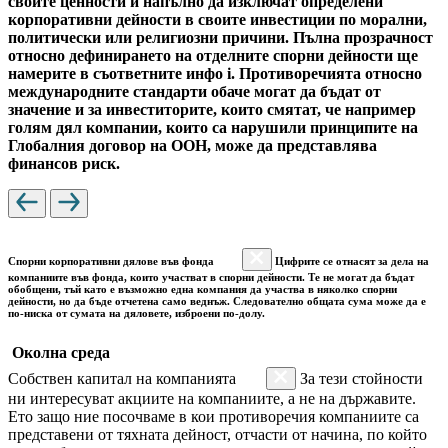
своите ценности и напълно да изключат определени
корпоративни дейности в своите инвестиции по морални,
политически или религиозни причини. Пълна прозрачност
относно дефинирането на отделните спорни дейности ще
намерите в съответните инфо i. Противоречията относно
международните стандарти обаче могат да бъдат от
значение и за инвеститорите, които смятат, че например
голям дял компании, които са нарушили принципите на
Глобалния договор на ООН, може да представлява
финансов риск.
Спорни корпоративни дялове във фонда
Цифрите се отнасят за дела на
компаниите във фонда, които участват в спорни дейности. Те не могат да бъдат
обобщени, тъй като е възможно една компания да участва в няколко спорни
дейности, но да бъде отчетена само веднъж. Следователно общата сума може да е
по-ниска от сумата на дяловете, изброени по-долу.
Околна среда
Собствен капитал на компанията
За тези стойности
ни интересуват акциите на компаниите, а не на държавите.
Ето защо ние посочваме в кои противоречия компаниите са
представени от тяхната дейност, отчасти от начина, по който