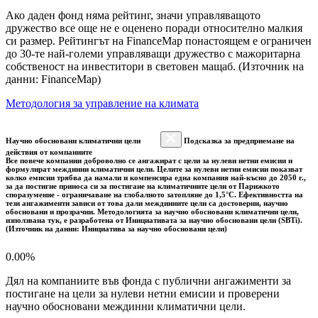
Ако даден фонд няма рейтинг, значи управляващото
дружество все още не е оценено поради относително малкия
си размер. Рейтингът на FinanceMap понастоящем е ограничен
до 30-те най-големи управляващи дружество с мажоритарна
собственост на инвеститори в световен мащаб. (Източник на
данни: FinanceMap)
Методология за управление на климата
Научно обосновани климатични цели
Подсказка за предприемане на
действия от компаниите
Все повече компании доброволно се ангажират с цели за нулеви нетни емисии и
формулират междинни климатични цели. Целите за нулеви нетни емисии показват
колко емисии трябва да намали и компенсира една компания най-късно до 2050 г.,
за да постигне приноса си за постигане на климатичните цели от Парижкото
споразумение - ограничаване на глобалното затопляне до 1,5°C. Ефективността на
тези ангажименти зависи от това дали междинните цели са достоверни, научно
обосновани и прозрачни. Методологията за научно обосновани климатични цели,
използвана тук, е разработена от Инициативата за научно обосновани цели (SBTi).
(Източник на данни: Инициатива за научно обосновани цели)
0.00%
Дял на компаниите във фонда с публични ангажименти за
постигане на цели за нулеви нетни емисии и проверени
научно обосновани междинни климатични цели.