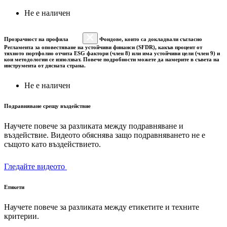
Не е наличен
Прозрачност на профила
Фондове, които са докладвали съгласно
Регламента за оповестяване на устойчиви финанси (SFDR), какъв процент от
тяхното портфолио отчита ESG фактори (член 8) или има устойчиви цели (член 9) и
кои методологии се използват. Повече подробности можете да намерите в съвета на
инструмента от дясната страна.
Не е наличен
Подравняване срещу въздействие
Научете повече за разликата между подравняване и
въздействие. Видеото обяснява защо подравняването не е
същото като въздействието.
Гледайте видеото
Етикети
Научете повече за разликата между етикетите и техните
критерии.