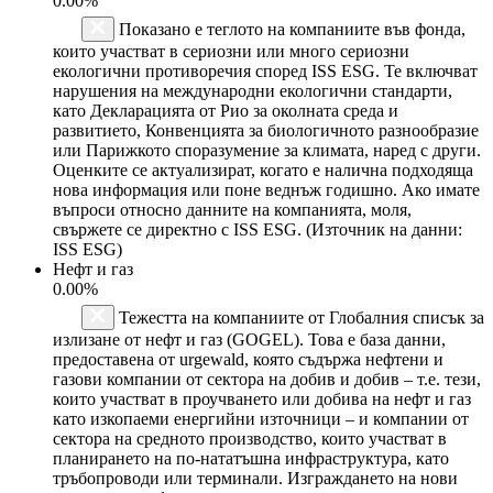
0.00%
Показано е теглото на компаниите във фонда,
които участват в сериозни или много сериозни
екологични противоречия според ISS ESG. Те включват
нарушения на международни екологични стандарти,
като Декларацията от Рио за околната среда и
развитието, Конвенцията за биологичното разнообразие
или Парижкото споразумение за климата, наред с други.
Оценките се актуализират, когато е налична подходяща
нова информация или поне веднъж годишно. Ако имате
въпроси относно данните на компанията, моля,
свържете се директно с ISS ESG. (Източник на данни:
ISS ESG)
Нефт и газ
0.00%
Тежестта на компаниите от Глобалния списък за
излизане от нефт и газ (GOGEL). Това е база данни,
предоставена от urgewald, която съдържа нефтени и
газови компании от сектора на добив и добив – т.е. тези,
които участват в проучването или добива на нефт и газ
като изкопаеми енергийни източници – и компании от
сектора на средното производство, които участват в
планирането на по-нататъшна инфраструктура, като
тръбопроводи или терминали. Изграждането на нови