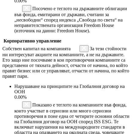
0.00%
Посочено е теглото на държавните облигации
във фонда, емитирани от държави, считани за
„несвободни“ според индекса „Свобода по света“ на
неправителствената организация Freedom House
(източник на данни: Freedom House).
Корпоративно управление
Собствен капитал на компанията
За тези стойности
ни интересуват акциите на компаниите, а не на държавите.
Ето защо ние посочваме в кои противоречия компаниите са
представени от тяхната дейност, отчасти от начина, по който
правят бизнес или се управляват, отчасти от начина, по който
правят пари.
Нарушаване на принципите на Глобалния договор на
ООН
0.00%
Показано е теглото на компаниите във фонда,
които участват в сериозни или много сериозни
противоречия в поне една от четирите основни области
на Глобалния договор на ООН според ISS ESG. Те
включват нарушения на международните стандарти в
областта на опазването на околната среда, човешките