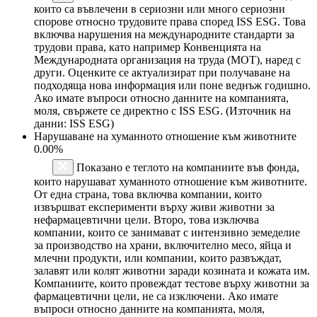
които са въвлечени в сериозни или много сериозни
спорове относно трудовите права според ISS ESG. Това
включва нарушения на международните стандарти за
трудови права, като например Конвенцията на
Международната организация на труда (МОТ), наред с
други. Оценките се актуализират при получаване на
подходяща нова информация или поне веднъж годишно.
Ако имате въпроси относно данните на компанията,
моля, свържете се директно с ISS ESG. (Източник на
данни: ISS ESG)
Нарушаване на хуманното отношение към животните
0.00%
Показано е теглото на компаниите във фонда,
които нарушават хуманното отношение към животните.
От една страна, това включва компании, които
извършват експерименти върху живи животни за
нефармацевтични цели. Второ, това изключва
компании, които се занимават с интензивно земеделие
за производство на храни, включително месо, яйца и
млечни продукти, или компании, които развъждат,
залавят или колят животни заради козината и кожата им.
Компаниите, които провеждат тестове върху животни за
фармацевтични цели, не са изключени. Ако имате
въпроси относно данните на компанията, моля,