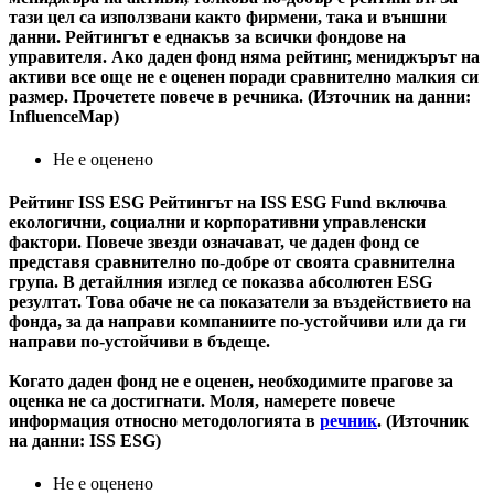
тази цел са използвани както фирмени, така и външни
данни. Рейтингът е еднакъв за всички фондове на
управителя. Ако даден фонд няма рейтинг, мениджърът на
активи все още не е оценен поради сравнително малкия си
размер. Прочетете повече в речника. (Източник на данни:
InfluenceMap)
Не е оценено
Рейтинг ISS ESG
Рейтингът на ISS ESG Fund включва
екологични, социални и корпоративни управленски
фактори. Повече звезди означават, че даден фонд се
представя сравнително по-добре от своята сравнителна
група. В детайлния изглед се показва абсолютен ESG
резултат. Това обаче не са показатели за въздействието на
фонда, за да направи компаниите по-устойчиви или да ги
направи по-устойчиви в бъдеще.
Когато даден фонд не е оценен, необходимите прагове за
оценка не са достигнати. Моля, намерете повече
информация относно методологията в
речник
. (Източник
на данни: ISS ESG)
Не е оценено