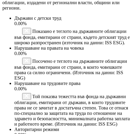
облигации, издадени от регионални власти, общини или
региони.
Държави с детски труд
0.00%
Показано е теглото на държавните облигации
във фонда, емитирани от страни, където детският труд е
широко разпространен (източник на данни: ISS ESG).
Нарушаване на правата на човека
0.00%
Посочено е теглото на държавните облигации
във фонда, емитирани от страни, в които човешките
права са силно ограничени. (Източник на данни: ISS
ESG)
Нарушаване на трудовите права
0.00%
Той показва тежестта във фонда на държавни
облигации, емитирани от държави, в които трудовите
права не се зачитат в достатъчна степен. Това се отнася
по-специално за защитата на труда по отношение на
здравето и безопасността, минималната работна заплата
и работното време. (Източник на данни: ISS ESG)
Авторитарни режими