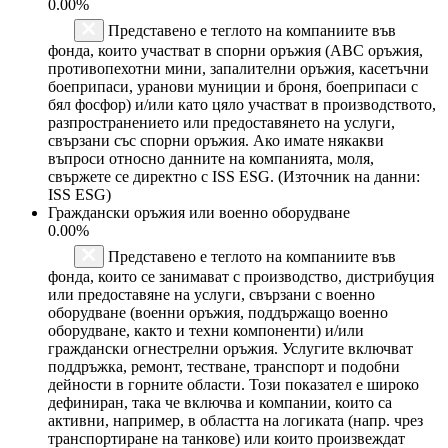
0.00%
Представено е теглото на компаниите във
фонда, които участват в спорни оръжия (ABC оръжия,
противопехотни мини, запалителни оръжия, касетъчни
боеприпаси, уранови муниции и броня, боеприпаси с
бял фосфор) и/или като цяло участват в производството,
разпространението или предоставянето на услуги,
свързани със спорни оръжия. Ако имате някакви
въпроси относно данните на компанията, моля,
свържете се директно с ISS ESG. (Източник на данни:
ISS ESG)
Граждански оръжия или военно оборудване
0.00%
Представено е теглото на компаниите във
фонда, които се занимават с производство, дистрибуция
или предоставяне на услуги, свързани с военно
оборудване (военни оръжия, поддържащо военно
оборудване, както и техни компоненти) и/или
граждански огнестрелни оръжия. Услугите включват
поддръжка, ремонт, тестване, транспорт и подобни
дейности в горните области. Този показател е широко
дефиниран, така че включва и компании, които са
активни, например, в областта на логиката (напр. чрез
транспортиране на танкове) или които произвеждат