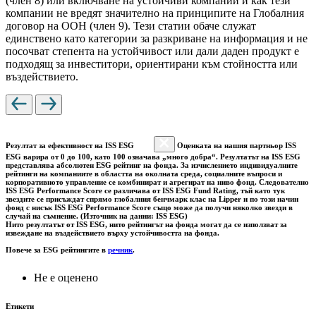
(член 8) или включване на устойчиви компании и как тези
компании не вредят значително на принципите на Глобалния
договор на ООН (член 9). Тези статии обаче служат
единствено като категории за разкриване на информация и не
посочват степента на устойчивост или дали даден продукт е
подходящ за инвеститори, ориентирани към стойността или
въздействието.
Резултат за ефективност на ISS ESG
Оценката на нашия партньор ISS
ESG варира от 0 до 100, като 100 означава „много добра“. Резултатът на ISS ESG
представлява абсолютен ESG рейтинг на фонда. За изчислението индивидуалните
рейтинги на компаниите в областта на околната среда, социалните въпроси и
корпоративното управление се комбинират и агрегират на ниво фонд. Следователно
ISS ESG Performance Score се различава от ISS ESG Fund Rating, тъй като тук
звездите се присъждат спрямо глобалния бенчмарк клас на Lipper и по този начин
фонд с нисък ISS ESG Performance Score също може да получи няколко звезди в
случай на съмнение. (Източник на данни: ISS ESG)
Нито резултатът от ISS ESG, нито рейтингът на фонда могат да се използват за
извеждане на въздействието върху устойчивостта на фонда.
Повече за ESG рейтингите в
речник
.
Не е оценено
Етикети