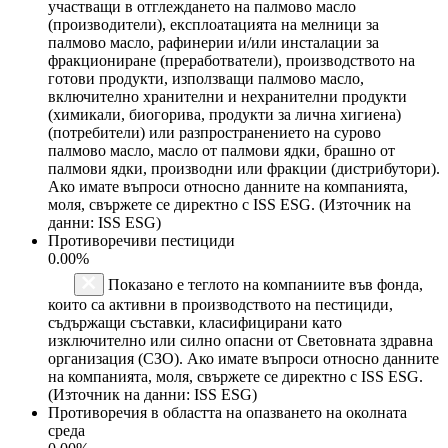
участващи в отглеждането на палмово масло
(производители), експлоатацията на мелници за
палмово масло, рафинерии и/или инсталации за
фракциониране (преработватели), производството на
готови продукти, използващи палмово масло,
включително хранителни и нехранителни продукти
(химикали, биогорива, продукти за лична хигиена)
(потребители) или разпространението на сурово
палмово масло, масло от палмови ядки, брашно от
палмови ядки, производни или фракции (дистрибутори).
Ако имате въпроси относно данните на компанията,
моля, свържете се директно с ISS ESG. (Източник на
данни: ISS ESG)
Противоречиви пестициди
0.00%
Показано е теглото на компаниите във фонда,
които са активни в производството на пестициди,
съдържащи съставки, класифицирани като
изключително или силно опасни от Световната здравна
организация (СЗО). Ако имате въпроси относно данните
на компанията, моля, свържете се директно с ISS ESG.
(Източник на данни: ISS ESG)
Противоречия в областта на опазването на околната
среда