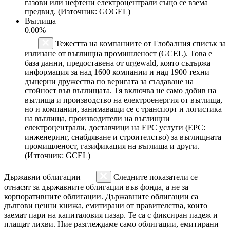
газови или нефтени електроцентрали също се взема
предвид. (Източник: GOGEL)
Въглища
0.00%
Тежестта на компаниите от Глобалния списък за
излизане от въглищна промишленост (GCEL). Това е
база данни, предоставена от urgewald, която съдържа
информация за над 1600 компании и над 1900 техни
дъщерни дружества по веригата за създаване на
стойност във въглищата. Тя включва не само добив на
въглища и производство на електроенергия от въглища,
но и компании, занимаващи се с транспорт и логистика
на въглища, производители на въглищни
електроцентрали, доставчици на EPC услуги (EPC:
инженеринг, снабдяване и строителство) за въглищната
промишленост, газификация на въглища и други.
(Източник: GCEL)
Държавни облигации
Следните показатели се
отнасят за държавните облигации във фонда, а не за
корпоративните облигации. Държавните облигации са
дългови ценни книжа, емитирани от правителства, които
заемат пари на капиталовия пазар. Те са с фиксиран падеж и
плащат лихви. Ние разглеждаме само облигации, емитирани