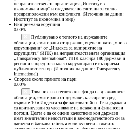
неправителствената организация „Институт за
икономика и мир“ и следователно считани за силно
предразположени към конфликти. (Източник на данни:
Институт за икономика и мир)
Възприемана корупция
0.00%
Публикувано е теглото на държавните
облигации, емитирани от държави, оценени като „много
корумпирани“ от „Индекса за възприятие на
корупцията“ (ИПК) на неправителствената организация
„Transparency International“. ИПК класира 180 държави и
региони според това колко корумпиран се възприема
публичният сектор. (Източник на данни: Transparency
International)
Спорове около прането на пари
0.00%
Това показва теглото във фонда на държавните
облигации, емитирани от държави, класирани сред
първите 10 в Индекса за финансова тайна. Тези държави
са критикувани за улесняване на незаконни финансови
потоци. Целта е да се оцени качествено кои държави
имат значителни недостатъци в законодателството си за
данъчна и банкова тайна, а количествено - тяхното
значение в рамките на световната финансова система.