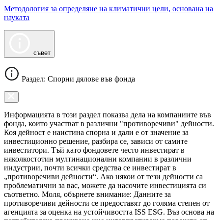
Методология за определяне на климатични цели, основана на
науката
съвет
Раздел: Спорни дялове във фонда
Информацията в този раздел показва дела на компаниите във
фонда, които участват в различни "противоречиви" дейности.
Коя дейност е наистина спорна и дали е от значение за
инвестиционно решение, разбира се, зависи от самите
инвеститори. Тъй като фондовете често инвестират в
няколкостотин мултинационални компании в различни
индустрии, почти всички средства се инвестират в
„противоречиви дейности“. Ако някои от тези дейности са
проблематични за вас, можете да насочите инвестицията си
съответно. Моля, обърнете внимание: Данните за
противоречиви дейности се предоставят до голяма степен от
агенцията за оценка на устойчивостта ISS ESG. Въз основа на