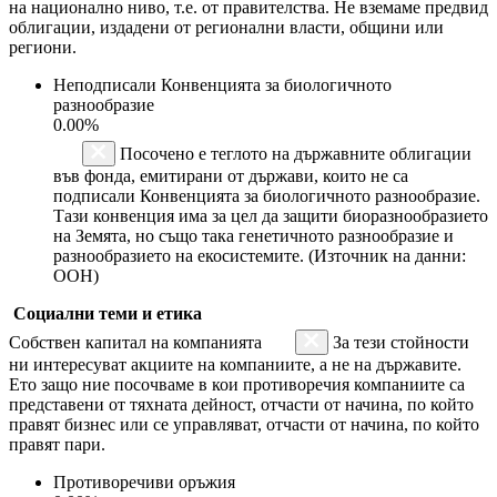
на национално ниво, т.е. от правителства. Не вземаме предвид
облигации, издадени от регионални власти, общини или
региони.
Неподписали Конвенцията за биологичното
разнообразие
0.00%
Посочено е теглото на държавните облигации
във фонда, емитирани от държави, които не са
подписали Конвенцията за биологичното разнообразие.
Тази конвенция има за цел да защити биоразнообразието
на Земята, но също така генетичното разнообразие и
разнообразието на екосистемите. (Източник на данни:
ООН)
Социални теми и етика
Собствен капитал на компанията
За тези стойности
ни интересуват акциите на компаниите, а не на държавите.
Ето защо ние посочваме в кои противоречия компаниите са
представени от тяхната дейност, отчасти от начина, по който
правят бизнес или се управляват, отчасти от начина, по който
правят пари.
Противоречиви оръжия