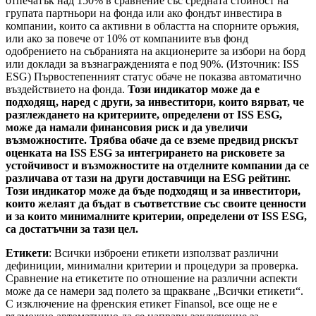
отпечатък над 150% в сравнение със средната стойност на
групата партньори на фонда или ако фондът инвестира в
компании, които са активни в областта на спорните оръжия,
или ако за повече от 10% от компаниите във фонд
одобрението на събранията на акционерите за избори на борд
или доклади за възнагражденията е под 90%. (Източник: ISS
ESG) Първостепенният статус обаче не показва автоматично
въздействието на фонда.
Този индикатор може да е
подходящ, наред с други, за инвеститори, които вярват, че
разглеждането на критериите, определени от ISS ESG,
може да намали финансовия риск и да увеличи
възможностите. Трябва обаче да се вземе предвид рискът
оценката на ISS ESG за интегрирането на рисковете за
устойчивост и възможностите на отделните компании да се
различава от тази на други доставчици на ESG рейтинг.
Този индикатор може да бъде подходящ и за инвеститори,
които желаят да бъдат в съответствие със своите ценности
и за които минималните критерии, определени от ISS ESG,
са достатъчни за тази цел.
Етикети
: Всички изброени етикети използват различни
дефиниции, минимални критерии и процедури за проверка.
Сравнение на етикетите по отношение на различни аспекти
може да се намери зад полето за щракване „Всички етикети“.
С изключение на френския етикет Finansol, все още не е