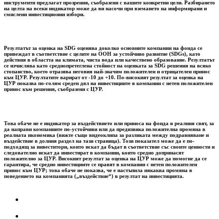
инструменти предлагат прозрения, съобразени с вашите конкретни цели. Разбирането
на целта на всеки индикатор може да ви насочи при вземането на информирани и
смислени инвестиционни избори.
Резултатът за оценка на SDG оценява доколко основните компании на фонда се
привеждат в съответствие с целите на ООН за устойчиво развитие (SDGs), като
действия в областта на климата, чиста вода или качествено образование. Резултатът
се изчислява като среднопретеглена стойност на оценката за SDG решения на всяко
стопанство, което отразява неговия най-значим положителен и отрицателен принос
към ЦУР. Резултатите варират от -10 до +10. По-високият резултат за оценка на
ЦУР показва по-голям среден дял на инвестициите в компании с нетен положителен
принос към решения, съобразени с ЦУР.
Това обаче не е индикатор за въздействието или приноса на фонда в реалния свят, за
да направи компаниите по-устойчиви или да предизвика положителна промяна в
реалната икономика (вижте също видеоклипа за разликата между подравняване и
въздействие в долния раздел на тази страница). Този показател може да е по-
подходящ за инвеститори, които искат да бъдат в съответствие със своите ценности и
следователно искат да инвестират в компании, които средно допринасят
положително за ЦУР. Високият резултат за оценка на ЦУР може да помогне да се
гарантира, че средно инвестициите се правят в компании с нетен положителен
принос към ЦУР; това обаче не показва, че е настъпила някаква промяна в
поведението на компанията („въздействие“) в резултат на инвестицията.