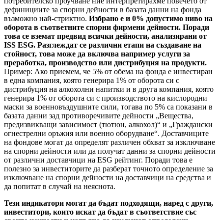
потребителско проучване ние интерпретирахме повечето от
дефинициите за спорни дейности в базата данни на фонда
възможно най-стриктно.
Избрано е и 0% допустимо ниво на
оборота в съответните спорни фирмени дейности. Поради
това се вземат предвид всички дейности, анализирани от
ISS ESG. Разглеждат се различни етапи на създаване на
стойност, това може да включва например услуги за
преработка, производство или дистрибуция на продукти.
Пример: Ако приемем, че 5% от обема на фонда е инвестиран
в една компания, която генерира 1% от оборота си с
дистрибуция на алкохолни напитки и в друга компания, която
генерира 1% от оборота си с производството на кислородни
маски за военновъздушните сили, тогава по 5% са показани в
базата данни зад противоречивите дейности „Вещества,
предизвикващи зависимост (тютюн, алкохол)“ и „Граждански
огнестрелни оръжия или военно оборудване“. Доставчиците
на фондове могат да определят различен обхват за изключване
на спорни дейности или да получат данни за спорни дейности
от различни доставчици на ESG рейтинг. Поради това е
полезно за инвеститорите да разберат точното определение за
изключване на спорни дейности на доставчици на средства и
да попитат в случай на неяснота.
Тези индикатори могат да бъдат подходящи, наред с други,
инвеститори, които искат да бъдат в съответствие със