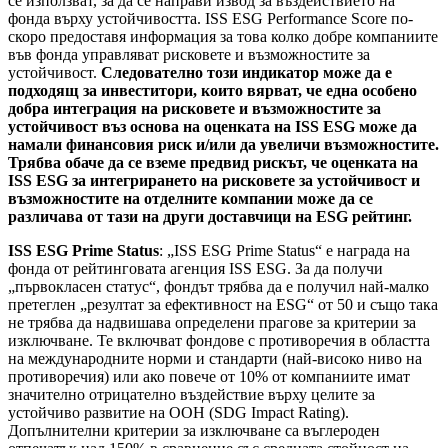
се използват, за да се направи извод за въздействието на
фонда върху устойчивостта. ISS ESG Performance Score по-
скоро предоставя информация за това колко добре компаниите
във фонда управляват рисковете и възможностите за
устойчивост.
Следователно този индикатор може да е
подходящ за инвеститори, които вярват, че една особено
добра интеграция на рисковете и възможностите за
устойчивост въз основа на оценката на ISS ESG може да
намали финансовия риск и/или да увеличи възможностите.
Трябва обаче да се вземе предвид рискът, че оценката на
ISS ESG за интегрирането на рисковете за устойчивост и
възможностите на отделните компании може да се
различава от тази на други доставчици на ESG рейтинг.
ISS ESG Prime Status
: „ISS ESG Prime Status“ е награда на
фонда от рейтинговата агенция ISS ESG. За да получи
„първокласен статус“, фондът трябва да е получил най-малко
претеглен „резултат за ефективност на ESG“ от 50 и също така
не трябва да надвишава определени прагове за критерии за
изключване. Те включват фондове с противоречия в областта
на международните норми и стандарти (най-високо ниво на
противоречия) или ако повече от 10% от компаниите имат
значително отрицателно въздействие върху целите за
устойчиво развитие на ООН (SDG Impact Rating).
Допълнителни критерии за изключване са въглероден