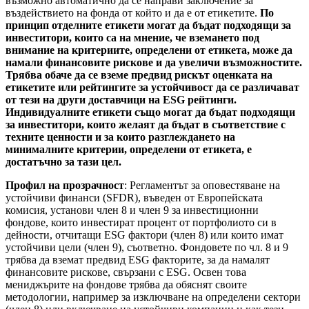
възможно автоматично да се направи заключение за
въздействието на фонда от който и да е от етикетите.
По
принцип отделните етикети могат да бъдат подходящи за
инвеститори, които са на мнение, че вземането под
внимание на критериите, определени от етикета, може да
намали финансовите рискове и да увеличи възможностите.
Трябва обаче да се вземе предвид рискът оценката на
етикетите или рейтингите за устойчивост да се различават
от тези на други доставчици на ESG рейтинги.
Индивидуалните етикети също могат да бъдат подходящи
за инвеститори, които желаят да бъдат в съответствие с
техните ценности и за които разглеждането на
минималните критерии, определени от етикета, е
достатъчно за тази цел.
Профил на прозрачност
: Регламентът за оповестяване на
устойчиви финанси (SFDR), въведен от Европейската
комисия, установи член 8 и член 9 за инвестиционни
фондове, които инвестират процент от портфолиото си в
дейности, отчитащи ESG фактори (член 8) или които имат
устойчиви цели (член 9), съответно. Фондовете по чл. 8 и 9
трябва да вземат предвид ESG факторите, за да намалят
финансовите рискове, свързани с ESG. Освен това
мениджърите на фондове трябва да обяснят своите
методологии, например за изключване на определени сектори