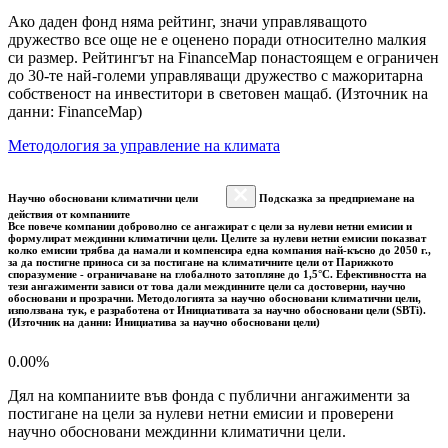
Ако даден фонд няма рейтинг, значи управляващото
дружество все още не е оценено поради относително малкия
си размер. Рейтингът на FinanceMap понастоящем е ограничен
до 30-те най-големи управляващи дружество с мажоритарна
собственост на инвеститори в световен мащаб. (Източник на
данни: FinanceMap)
Методология за управление на климата
Научно обосновани климатични цели
Подсказка за предприемане на
действия от компаниите
Все повече компании доброволно се ангажират с цели за нулеви нетни емисии и
формулират междинни климатични цели. Целите за нулеви нетни емисии показват
колко емисии трябва да намали и компенсира една компания най-късно до 2050 г.,
за да постигне приноса си за постигане на климатичните цели от Парижкото
споразумение - ограничаване на глобалното затопляне до 1,5°C. Ефективността на
тези ангажименти зависи от това дали междинните цели са достоверни, научно
обосновани и прозрачни. Методологията за научно обосновани климатични цели,
използвана тук, е разработена от Инициативата за научно обосновани цели (SBTi).
(Източник на данни: Инициатива за научно обосновани цели)
0.00%
Дял на компаниите във фонда с публични ангажименти за
постигане на цели за нулеви нетни емисии и проверени
научно обосновани междинни климатични цели.