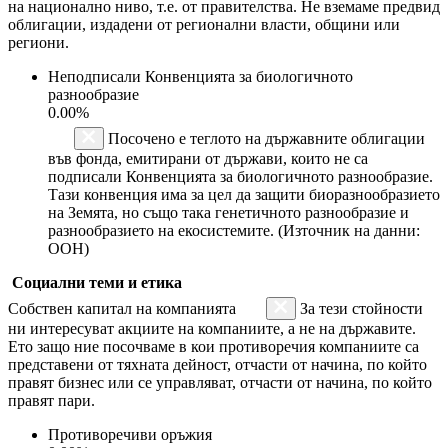
на национално ниво, т.е. от правителства. Не вземаме предвид
облигации, издадени от регионални власти, общини или
региони.
Неподписали Конвенцията за биологичното
разнообразие
0.00%
Посочено е теглото на държавните облигации
във фонда, емитирани от държави, които не са
подписали Конвенцията за биологичното разнообразие.
Тази конвенция има за цел да защити биоразнообразието
на Земята, но също така генетичното разнообразие и
разнообразието на екосистемите. (Източник на данни:
ООН)
Социални теми и етика
Собствен капитал на компанията
За тези стойности
ни интересуват акциите на компаниите, а не на държавите.
Ето защо ние посочваме в кои противоречия компаниите са
представени от тяхната дейност, отчасти от начина, по който
правят бизнес или се управляват, отчасти от начина, по който
правят пари.
Противоречиви оръжия