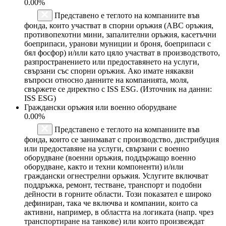
0.00%
Представено е теглото на компаниите във
фонда, които участват в спорни оръжия (ABC оръжия,
противопехотни мини, запалителни оръжия, касетъчни
боеприпаси, уранови муниции и броня, боеприпаси с
бял фосфор) и/или като цяло участват в производството,
разпространението или предоставянето на услуги,
свързани със спорни оръжия. Ако имате някакви
въпроси относно данните на компанията, моля,
свържете се директно с ISS ESG. (Източник на данни:
ISS ESG)
Граждански оръжия или военно оборудване
0.00%
Представено е теглото на компаниите във
фонда, които се занимават с производство, дистрибуция
или предоставяне на услуги, свързани с военно
оборудване (военни оръжия, поддържащо военно
оборудване, както и техни компоненти) и/или
граждански огнестрелни оръжия. Услугите включват
поддръжка, ремонт, тестване, транспорт и подобни
дейности в горните области. Този показател е широко
дефиниран, така че включва и компании, които са
активни, например, в областта на логиката (напр. чрез
транспортиране на танкове) или които произвеждат