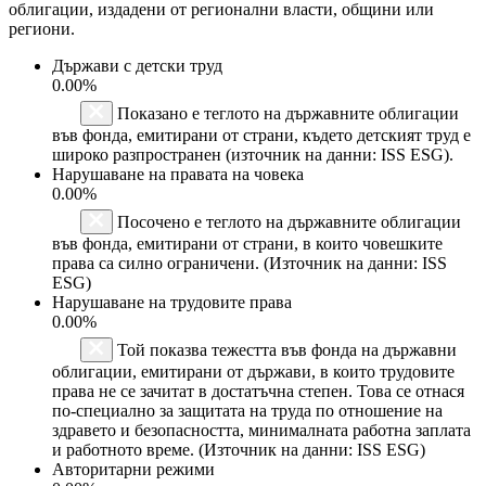
облигации, издадени от регионални власти, общини или
региони.
Държави с детски труд
0.00%
Показано е теглото на държавните облигации
във фонда, емитирани от страни, където детският труд е
широко разпространен (източник на данни: ISS ESG).
Нарушаване на правата на човека
0.00%
Посочено е теглото на държавните облигации
във фонда, емитирани от страни, в които човешките
права са силно ограничени. (Източник на данни: ISS
ESG)
Нарушаване на трудовите права
0.00%
Той показва тежестта във фонда на държавни
облигации, емитирани от държави, в които трудовите
права не се зачитат в достатъчна степен. Това се отнася
по-специално за защитата на труда по отношение на
здравето и безопасността, минималната работна заплата
и работното време. (Източник на данни: ISS ESG)
Авторитарни режими