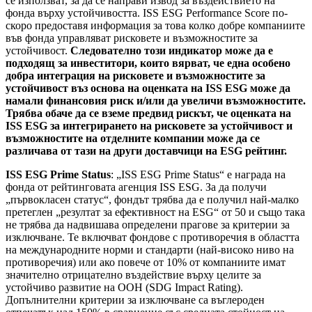
се използват, за да се направи извод за въздействието на
фонда върху устойчивостта. ISS ESG Performance Score по-
скоро предоставя информация за това колко добре компаниите
във фонда управляват рисковете и възможностите за
устойчивост.
Следователно този индикатор може да е
подходящ за инвеститори, които вярват, че една особено
добра интеграция на рисковете и възможностите за
устойчивост въз основа на оценката на ISS ESG може да
намали финансовия риск и/или да увеличи възможностите.
Трябва обаче да се вземе предвид рискът, че оценката на
ISS ESG за интегрирането на рисковете за устойчивост и
възможностите на отделните компании може да се
различава от тази на други доставчици на ESG рейтинг.
ISS ESG Prime Status
: „ISS ESG Prime Status“ е награда на
фонда от рейтинговата агенция ISS ESG. За да получи
„първокласен статус“, фондът трябва да е получил най-малко
претеглен „резултат за ефективност на ESG“ от 50 и също така
не трябва да надвишава определени прагове за критерии за
изключване. Те включват фондове с противоречия в областта
на международните норми и стандарти (най-високо ниво на
противоречия) или ако повече от 10% от компаниите имат
значително отрицателно въздействие върху целите за
устойчиво развитие на ООН (SDG Impact Rating).
Допълнителни критерии за изключване са въглероден