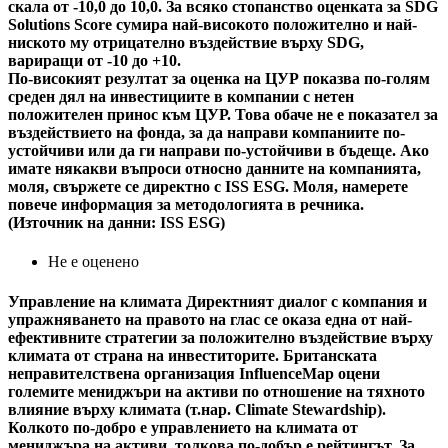
скала от -10,0 до 10,0. За всяко стопанство оценката за SDG
Solutions Score сумира най-високото положително и най-
ниското му отрицателно въздействие върху SDG,
вариращи от -10 до +10.
По-високият резултат за оценка на ЦУР показва по-голям
среден дял на инвестициите в компании с нетен
положителен принос към ЦУР. Това обаче не е показател за
въздействието на фонда, за да направи компаниите по-
устойчиви или да ги направи по-устойчиви в бъдеще. Ако
имате някакви въпроси относно данните на компанията,
моля, свържете се директно с ISS ESG. Моля, намерете
повече информация за методологията в речника.
(Източник на данни: ISS ESG)
Не е оценено
Управление на климата
Директният диалог с компания и
упражняването на правото на глас се оказа една от най-
ефективните стратегии за положително въздействие върху
климата от страна на инвеститорите. Британската
неправителствена организация InfluenceMap оцени
големите мениджъри на активи по отношение на тяхното
влияние върху климата (т.нар. Climate Stewardship).
Колкото по-добро е управлението на климата от
мениджъра на активи, толкова по-добър е рейтингът. За