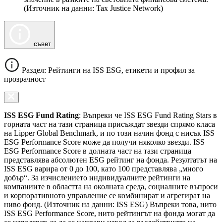
(Източник на данни: Tax Justice Network)
съвет
Раздел: Рейтинги на ISS ESG, етикети и профил за
прозрачност
ISS ESG Fund Rating
: Въпреки че ISS ESG Fund Rating Stars в
горната част на тази страница присъждат звезди спрямо класа
на Lipper Global Benchmark, и по този начин фонд с нисък ISS
ESG Performance Score може да получи няколко звезди. ISS
ESG Performance Score в долната част на тази страница
представлява абсолютен ESG рейтинг на фонда. Резултатът на
ISS ESG варира от 0 до 100, като 100 представлява „много
добър“. За изчислението индивидуалните рейтинги на
компаниите в областта на околната среда, социалните въпроси
и корпоративното управление се комбинират и агрегират на
ниво фонд. (Източник на данни: ISS ESG) Въпреки това, нито
ISS ESG Performance Score, нито рейтингът на фонда могат да