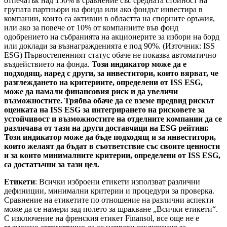
отпечатък над 150% в сравнение със средната стойност на
групата партньори на фонда или ако фондът инвестира в
компании, които са активни в областта на спорните оръжия,
или ако за повече от 10% от компаниите във фонд
одобрението на събранията на акционерите за избори на борд
или доклади за възнагражденията е под 90%. (Източник: ISS
ESG) Първостепенният статус обаче не показва автоматично
въздействието на фонда.
Този индикатор може да е
подходящ, наред с други, за инвеститори, които вярват, че
разглеждането на критериите, определени от ISS ESG,
може да намали финансовия риск и да увеличи
възможностите. Трябва обаче да се вземе предвид рискът
оценката на ISS ESG за интегрирането на рисковете за
устойчивост и възможностите на отделните компании да се
различава от тази на други доставчици на ESG рейтинг.
Този индикатор може да бъде подходящ и за инвеститори,
които желаят да бъдат в съответствие със своите ценности
и за които минималните критерии, определени от ISS ESG,
са достатъчни за тази цел.
Етикети
: Всички изброени етикети използват различни
дефиниции, минимални критерии и процедури за проверка.
Сравнение на етикетите по отношение на различни аспекти
може да се намери зад полето за щракване „Всички етикети“.
С изключение на френския етикет Finansol, все още не е