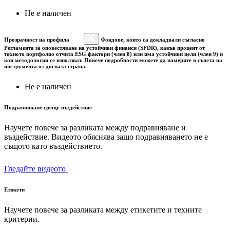
Не е наличен
Прозрачност на профила
Фондове, които са докладвали съгласно
Регламента за оповестяване на устойчиви финанси (SFDR), какъв процент от
тяхното портфолио отчита ESG фактори (член 8) или има устойчиви цели (член 9) и
кои методологии се използват. Повече подробности можете да намерите в съвета на
инструмента от дясната страна.
Не е наличен
Подравняване срещу въздействие
Научете повече за разликата между подравняване и
въздействие. Видеото обяснява защо подравняването не е
същото като въздействието.
Гледайте видеото
Етикети
Научете повече за разликата между етикетите и техните
критерии.