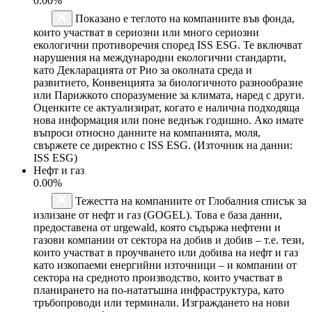
0.00%
Показано е теглото на компаниите във фонда,
които участват в сериозни или много сериозни
екологични противоречия според ISS ESG. Те включват
нарушения на международни екологични стандарти,
като Декларацията от Рио за околната среда и
развитието, Конвенцията за биологичното разнообразие
или Парижкото споразумение за климата, наред с други.
Оценките се актуализират, когато е налична подходяща
нова информация или поне веднъж годишно. Ако имате
въпроси относно данните на компанията, моля,
свържете се директно с ISS ESG. (Източник на данни:
ISS ESG)
Нефт и газ
0.00%
Тежестта на компаниите от Глобалния списък за
излизане от нефт и газ (GOGEL). Това е база данни,
предоставена от urgewald, която съдържа нефтени и
газови компании от сектора на добив и добив – т.е. тези,
които участват в проучването или добива на нефт и газ
като изкопаеми енергийни източници – и компании от
сектора на средното производство, които участват в
планирането на по-нататъшна инфраструктура, като
тръбопроводи или терминали. Изграждането на нови