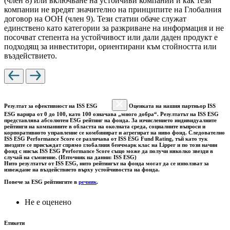
(член 8) или включване на устойчиви компании и как тези
компании не вредят значително на принципите на Глобалния
договор на ООН (член 9). Тези статии обаче служат
единствено като категории за разкриване на информация и не
посочват степента на устойчивост или дали даден продукт е
подходящ за инвеститори, ориентирани към стойността или
въздействието.
Резултат за ефективност на ISS ESG
Оценката на нашия партньор ISS
ESG варира от 0 до 100, като 100 означава „много добра“. Резултатът на ISS ESG
представлява абсолютен ESG рейтинг на фонда. За изчислението индивидуалните
рейтинги на компаниите в областта на околната среда, социалните въпроси и
корпоративното управление се комбинират и агрегират на ниво фонд. Следователно
ISS ESG Performance Score се различава от ISS ESG Fund Rating, тъй като тук
звездите се присъждат спрямо глобалния бенчмарк клас на Lipper и по този начин
фонд с нисък ISS ESG Performance Score също може да получи няколко звезди в
случай на съмнение. (Източник на данни: ISS ESG)
Нито резултатът от ISS ESG, нито рейтингът на фонда могат да се използват за
извеждане на въздействието върху устойчивостта на фонда.
Повече за ESG рейтингите в
речник
.
Не е оценено
Етикети