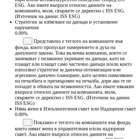
ESG. Ако имате въпроси относно данните на
компанията, моля, свържете се директно с ISS ESG.
(Източник на данни: ISS ESG)
Стратегии за избягване на данъци и установени
нарушения
0.00%
Представено е теглото на компаниите във
фонда, които пропускат намерението и духа на
данъчните закони. Това включва компании, които се
занимават с незаконно укриване на данъци, като не
плащат или плащат само частично данъци и/или които
използват стратегии за данъчна оптимизация или
агресивно данъчно планиране, като целево намаляване
на печалбата и прехвърляне на печалба, дори ако те не
попадат в обхвата на незаконността. Ако имате някакви
въпроси относно данните на компанията, моля,
свържете се директно с ISS ESG. (Източник на данни:
ISS ESG)
Няма жени в Изпълнителния съвет или Надзорния съвет
0.00%
Показано е теглото на компаниите във фонда,
които нямат жени в управителния и/или надзорния
съвет. Ако имате въпроси относно данните на