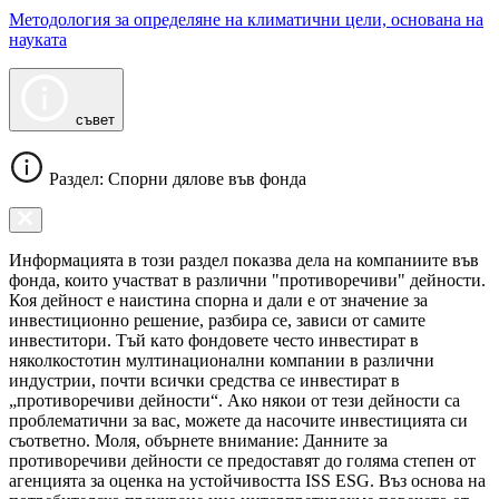
Методология за определяне на климатични цели, основана на
науката
съвет
Раздел: Спорни дялове във фонда
Информацията в този раздел показва дела на компаниите във
фонда, които участват в различни "противоречиви" дейности.
Коя дейност е наистина спорна и дали е от значение за
инвестиционно решение, разбира се, зависи от самите
инвеститори. Тъй като фондовете често инвестират в
няколкостотин мултинационални компании в различни
индустрии, почти всички средства се инвестират в
„противоречиви дейности“. Ако някои от тези дейности са
проблематични за вас, можете да насочите инвестицията си
съответно. Моля, обърнете внимание: Данните за
противоречиви дейности се предоставят до голяма степен от
агенцията за оценка на устойчивостта ISS ESG. Въз основа на