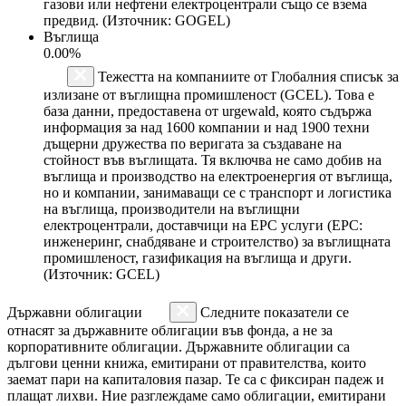
газови или нефтени електроцентрали също се взема
предвид. (Източник: GOGEL)
Въглища
0.00%
Тежестта на компаниите от Глобалния списък за
излизане от въглищна промишленост (GCEL). Това е
база данни, предоставена от urgewald, която съдържа
информация за над 1600 компании и над 1900 техни
дъщерни дружества по веригата за създаване на
стойност във въглищата. Тя включва не само добив на
въглища и производство на електроенергия от въглища,
но и компании, занимаващи се с транспорт и логистика
на въглища, производители на въглищни
електроцентрали, доставчици на EPC услуги (EPC:
инженеринг, снабдяване и строителство) за въглищната
промишленост, газификация на въглища и други.
(Източник: GCEL)
Държавни облигации
Следните показатели се
отнасят за държавните облигации във фонда, а не за
корпоративните облигации. Държавните облигации са
дългови ценни книжа, емитирани от правителства, които
заемат пари на капиталовия пазар. Те са с фиксиран падеж и
плащат лихви. Ние разглеждаме само облигации, емитирани