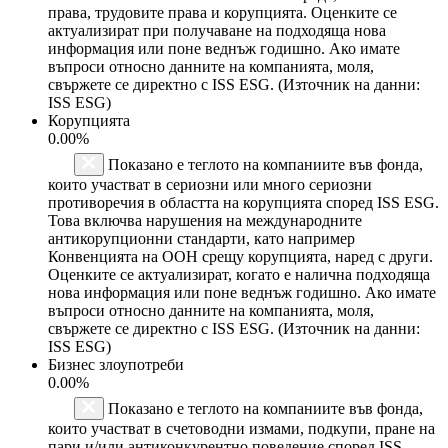
права, трудовите права и корупцията. Оценките се
актуализират при получаване на подходяща нова
информация или поне веднъж годишно. Ако имате
въпроси относно данните на компанията, моля,
свържете се директно с ISS ESG. (Източник на данни:
ISS ESG)
Корупцията
0.00%
Показано е теглото на компаниите във фонда,
които участват в сериозни или много сериозни
противоречия в областта на корупцията според ISS ESG.
Това включва нарушения на международните
антикорупционни стандарти, като например
Конвенцията на ООН срещу корупцията, наред с други.
Оценките се актуализират, когато е налична подходяща
нова информация или поне веднъж годишно. Ако имате
въпроси относно данните на компанията, моля,
свържете се директно с ISS ESG. (Източник на данни:
ISS ESG)
Бизнес злоупотреби
0.00%
Показано е теглото на компаниите във фонда,
които участват в счетоводни измами, подкупи, пране на
пари и/или антиконкурентно поведение според ISS