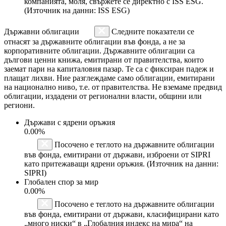
компанията, моля, свържете се директно с ISS ESG.
(Източник на данни: ISS ESG)
Държавни облигации
Следните показатели се
отнасят за държавните облигации във фонда, а не за
корпоративните облигации. Държавните облигации са
дългови ценни книжа, емитирани от правителства, които
заемат пари на капиталовия пазар. Те са с фиксиран падеж и
плащат лихви. Ние разглеждаме само облигации, емитирани
на национално ниво, т.е. от правителства. Не вземаме предвид
облигации, издадени от регионални власти, общини или
региони.
Държави с ядрени оръжия
0.00%
Посочено е теглото на държавните облигации
във фонда, емитирани от държави, изброени от SIPRI
като притежаващи ядрени оръжия. (Източник на данни:
SIPRI)
Глобален спор за мир
0.00%
Посочено е теглото на държавните облигации
във фонда, емитирани от държави, класифицирани като
„много ниски“ в „Глобалния индекс на мира“ на