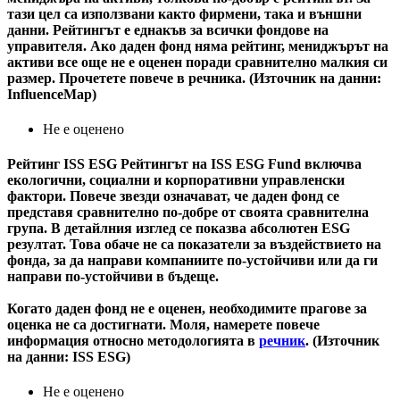
тази цел са използвани както фирмени, така и външни
данни. Рейтингът е еднакъв за всички фондове на
управителя. Ако даден фонд няма рейтинг, мениджърът на
активи все още не е оценен поради сравнително малкия си
размер. Прочетете повече в речника. (Източник на данни:
InfluenceMap)
Не е оценено
Рейтинг ISS ESG
Рейтингът на ISS ESG Fund включва
екологични, социални и корпоративни управленски
фактори. Повече звезди означават, че даден фонд се
представя сравнително по-добре от своята сравнителна
група. В детайлния изглед се показва абсолютен ESG
резултат. Това обаче не са показатели за въздействието на
фонда, за да направи компаниите по-устойчиви или да ги
направи по-устойчиви в бъдеще.
Когато даден фонд не е оценен, необходимите прагове за
оценка не са достигнати. Моля, намерете повече
информация относно методологията в
речник
. (Източник
на данни: ISS ESG)
Не е оценено