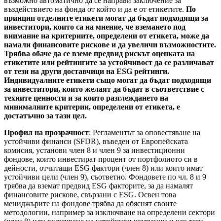
възможно автоматично да се направи заключение за
въздействието на фонда от който и да е от етикетите.
По
принцип отделните етикети могат да бъдат подходящи за
инвеститори, които са на мнение, че вземането под
внимание на критериите, определени от етикета, може да
намали финансовите рискове и да увеличи възможностите.
Трябва обаче да се вземе предвид рискът оценката на
етикетите или рейтингите за устойчивост да се различават
от тези на други доставчици на ESG рейтинги.
Индивидуалните етикети също могат да бъдат подходящи
за инвеститори, които желаят да бъдат в съответствие с
техните ценности и за които разглеждането на
минималните критерии, определени от етикета, е
достатъчно за тази цел.
Профил на прозрачност
: Регламентът за оповестяване на
устойчиви финанси (SFDR), въведен от Европейската
комисия, установи член 8 и член 9 за инвестиционни
фондове, които инвестират процент от портфолиото си в
дейности, отчитащи ESG фактори (член 8) или които имат
устойчиви цели (член 9), съответно. Фондовете по чл. 8 и 9
трябва да вземат предвид ESG факторите, за да намалят
финансовите рискове, свързани с ESG. Освен това
мениджърите на фондове трябва да обяснят своите
методологии, например за изключване на определени сектори