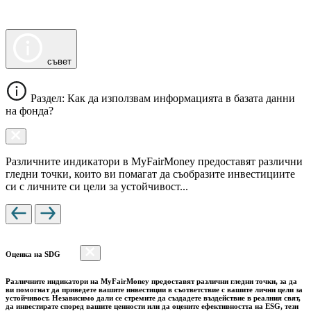
съвет
Раздел: Как да използвам информацията в базата данни
на фонда?
Различните индикатори в MyFairMoney предоставят различни
гледни точки, които ви помагат да съобразите инвестициите
си с личните си цели за устойчивост...
Оценка на SDG
Различните индикатори на MyFairMoney предоставят различни гледни точки, за да
ви помогнат да приведете вашите инвестиции в съответствие с вашите лични цели за
устойчивост. Независимо дали се стремите да създадете въздействие в реалния свят,
да инвестирате според вашите ценности или да оцените ефективността на ESG, тези