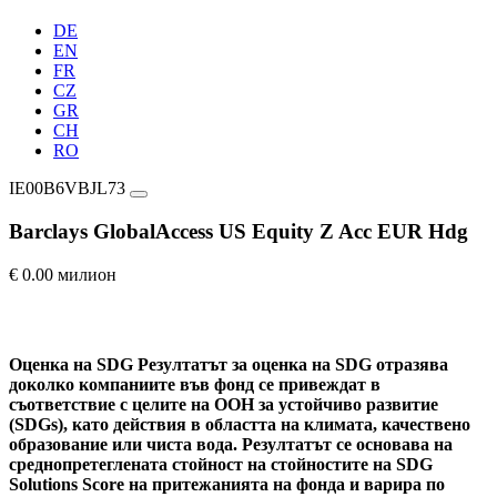
DE
EN
FR
CZ
GR
CH
RO
IE00B6VBJL73
Barclays GlobalAccess US Equity Z Acc EUR Hdg
€ 0.00 милион
Оценка на SDG
Резултатът за оценка на SDG отразява
доколко компаниите във фонд се привеждат в
съответствие с целите на ООН за устойчиво развитие
(SDGs), като действия в областта на климата, качествено
образование или чиста вода. Резултатът се основава на
среднопретеглената стойност на стойностите на SDG
Solutions Score на притежанията на фонда и варира по