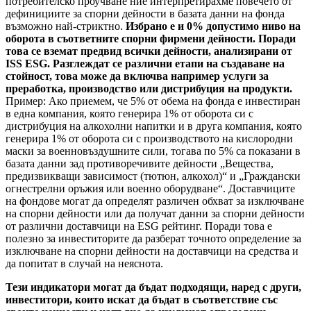
потребителско проучване ние интерпретирахме повечето от
дефинициите за спорни дейности в базата данни на фонда
възможно най-стриктно.
Избрано е и 0% допустимо ниво на
оборота в съответните спорни фирмени дейности. Поради
това се вземат предвид всички дейности, анализирани от
ISS ESG. Разглеждат се различни етапи на създаване на
стойност, това може да включва например услуги за
преработка, производство или дистрибуция на продукти.
Пример: Ако приемем, че 5% от обема на фонда е инвестиран
в една компания, която генерира 1% от оборота си с
дистрибуция на алкохолни напитки и в друга компания, която
генерира 1% от оборота си с производството на кислородни
маски за военновъздушните сили, тогава по 5% са показани в
базата данни зад противоречивите дейности „Вещества,
предизвикващи зависимост (тютюн, алкохол)“ и „Граждански
огнестрелни оръжия или военно оборудване“. Доставчиците
на фондове могат да определят различен обхват за изключване
на спорни дейности или да получат данни за спорни дейности
от различни доставчици на ESG рейтинг. Поради това е
полезно за инвеститорите да разберат точното определение за
изключване на спорни дейности на доставчици на средства и
да попитат в случай на неяснота.
Тези индикатори могат да бъдат подходящи, наред с други,
инвеститори, които искат да бъдат в съответствие със