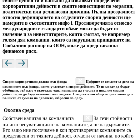
своите ценности и напълно да изключат определени
корпоративни дейности в своите инвестиции по морални,
политически или религиозни причини. Пълна прозрачност
относно дефинирането на отделните спорни дейности ще
намерите в съответните инфо i. Противоречията относно
международните стандарти обаче могат да бъдат от
значение и за инвеститорите, които смятат, че например
голям дял компании, които са нарушили принципите на
Глобалния договор на ООН, може да представлява
финансов риск.
Спорни корпоративни дялове във фонда
Цифрите се отнасят за дела на
компаниите във фонда, които участват в спорни дейности. Те не могат да бъдат
обобщени, тъй като е възможно една компания да участва в няколко спорни
дейности, но да бъде отчетена само веднъж. Следователно общата сума може да е
по-ниска от сумата на дяловете, изброени по-долу.
Околна среда
Собствен капитал на компанията
За тези стойности
ни интересуват акциите на компаниите, а не на държавите.
Ето защо ние посочваме в кои противоречия компаниите са
представени от тяхната дейност, отчасти от начина, по който