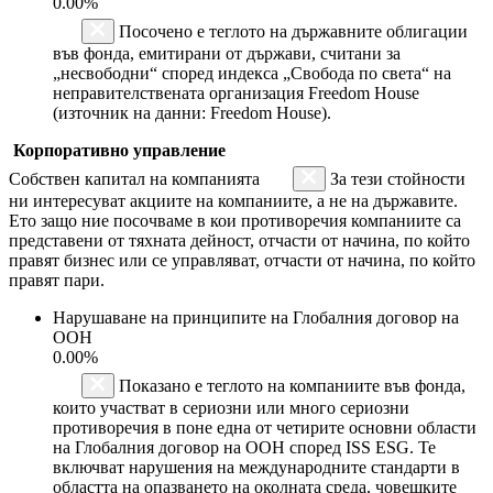
0.00%
Посочено е теглото на държавните облигации
във фонда, емитирани от държави, считани за
„несвободни“ според индекса „Свобода по света“ на
неправителствената организация Freedom House
(източник на данни: Freedom House).
Корпоративно управление
Собствен капитал на компанията
За тези стойности
ни интересуват акциите на компаниите, а не на държавите.
Ето защо ние посочваме в кои противоречия компаниите са
представени от тяхната дейност, отчасти от начина, по който
правят бизнес или се управляват, отчасти от начина, по който
правят пари.
Нарушаване на принципите на Глобалния договор на
ООН
0.00%
Показано е теглото на компаниите във фонда,
които участват в сериозни или много сериозни
противоречия в поне една от четирите основни области
на Глобалния договор на ООН според ISS ESG. Те
включват нарушения на международните стандарти в
областта на опазването на околната среда, човешките