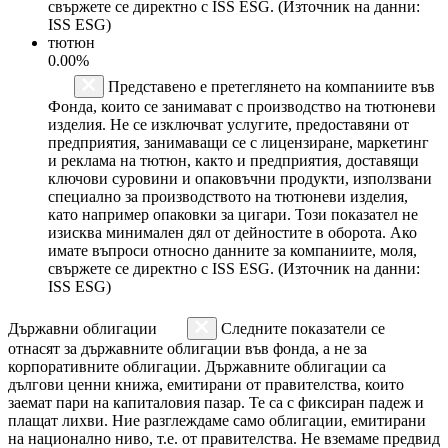
свържете се директно с ISS ESG. (Източник на данни:
ISS ESG)
тютюн
0.00%
Представено е претеглянето на компаниите във
Фонда, които се занимават с производство на тютюневи
изделия. Не се изключват услугите, предоставяни от
предприятия, занимаващи се с лицензиране, маркетинг
и реклама на тютюн, както и предприятия, доставящи
ключови суровини и опаковъчни продукти, използвани
специално за производството на тютюневи изделия,
като например опаковки за цигари. Този показател не
изисква минимален дял от дейностите в оборота. Ако
имате въпроси относно данните за компаниите, моля,
свържете се директно с ISS ESG. (Източник на данни:
ISS ESG)
Държавни облигации
Следните показатели се
отнасят за държавните облигации във фонда, а не за
корпоративните облигации. Държавните облигации са
дългови ценни книжа, емитирани от правителства, които
заемат пари на капиталовия пазар. Те са с фиксиран падеж и
плащат лихви. Ние разглеждаме само облигации, емитирани
на национално ниво, т.е. от правителства. Не вземаме предвид