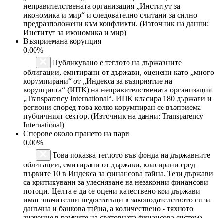
неправителствената организация „Институт за
икономика и мир“ и следователно считани за силно
предразположени към конфликти. (Източник на данни:
Институт за икономика и мир)
Възприемана корупция
0.00%
Публикувано е теглото на държавните
облигации, емитирани от държави, оценени като „много
корумпирани“ от „Индекса за възприятие на
корупцията“ (ИПК) на неправителствената организация
„Transparency International“. ИПК класира 180 държави и
региони според това колко корумпиран се възприема
публичният сектор. (Източник на данни: Transparency
International)
Спорове около прането на пари
0.00%
Това показва теглото във фонда на държавните
облигации, емитирани от държави, класирани сред
първите 10 в Индекса за финансова тайна. Тези държави
са критикувани за улесняване на незаконни финансови
потоци. Целта е да се оцени качествено кои държави
имат значителни недостатъци в законодателството си за
данъчна и банкова тайна, а количествено - тяхното
значение в рамките на световната финансова система.