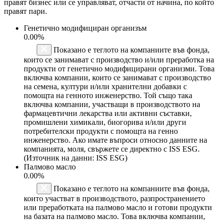
правят бизнес или се управляват, отчасти от начина, по който
правят пари.
Генетично модифициран организъм
0.00%
Показано е теглото на компаниите във фонда,
които се занимават с производство и/или преработка на
продукти от генетично модифицирани организми. Това
включва компании, които се занимават с производство
на семена, култури и/или хранителни добавки с
помощта на генното инженерство. Той също така
включва компании, участващи в производството на
фармацевтични лекарства или активни съставки,
промишлени химикали, биогорива и/или други
потребителски продукти с помощта на генно
инженерство. Ако имате въпроси относно данните на
компанията, моля, свържете се директно с ISS ESG.
(Източник на данни: ISS ESG)
Палмово масло
0.00%
Показано е теглото на компаниите във фонда,
които участват в производството, разпространението
или преработката на палмово масло и готови продукти
на базата на палмово масло. Това включва компании,