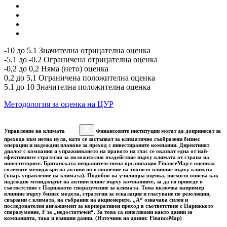
-10 до 5.1 Значителна отрицателна оценка
-5.1 до -0.2 Ограничена отрицателна оценка
-0,2 до 0,2 Няма (нето) оценка
0,2 до 5,1 Ограничена положителна оценка
5.1 до 10 Значителна положителна оценка
Методология за оценка на ЦУР
Управление на климата
Финансовите институции могат да допринесат за
прехода към нетна нула, като се застъпват за климатично съобразени бизнес
операции и надеждни планове за преход с инвестираните компании. Директният
диалог с компания и упражняването на правото на глас се оказват една от най-
ефективните стратегии за положително въздействие върху климата от страна на
инвеститорите. Британската неправителствена организация FinanceMap е оценила
големите мениджъри на активи по отношение на тяхното влияние върху климата
(т.нар. управление на климата). Подобно на училищна оценка, писмото описва как
надеждно мениджърът на активи влияе върху компаниите, за да ги приведе в
съответствие с Парижкото споразумение за климата. Това включва например
влияние върху бизнес модела, стратегии за ескалация и гласуване по резолюции,
свързани с климата, на събрания на акционерите. „A“ означава силен и
последователен ангажимент за корпоративен преход в съответствие с Парижкото
споразумение, F за „недостатъчен“. За това са използвани както данни за
компанията, така и външни данни. (Източник на данни: FinanceMap)