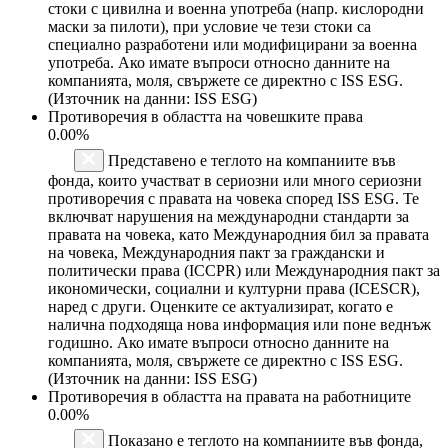
стоки с цивилна и военна употреба (напр. кислородни
маски за пилоти), при условие че тези стоки са
специално разработени или модифицирани за военна
употреба. Ако имате въпроси относно данните на
компанията, моля, свържете се директно с ISS ESG.
(Източник на данни: ISS ESG)
Противоречия в областта на човешките права
0.00%
Представено е теглото на компаниите във
фонда, които участват в сериозни или много сериозни
противоречия с правата на човека според ISS ESG. Те
включват нарушения на международни стандарти за
правата на човека, като Международния бил за правата
на човека, Международния пакт за граждански и
политически права (ICCPR) или Международния пакт за
икономически, социални и културни права (ICESCR),
наред с други. Оценките се актуализират, когато е
налична подходяща нова информация или поне веднъж
годишно. Ако имате въпроси относно данните на
компанията, моля, свържете се директно с ISS ESG.
(Източник на данни: ISS ESG)
Противоречия в областта на правата на работниците
0.00%
Показано е теглото на компаниите във фонда,