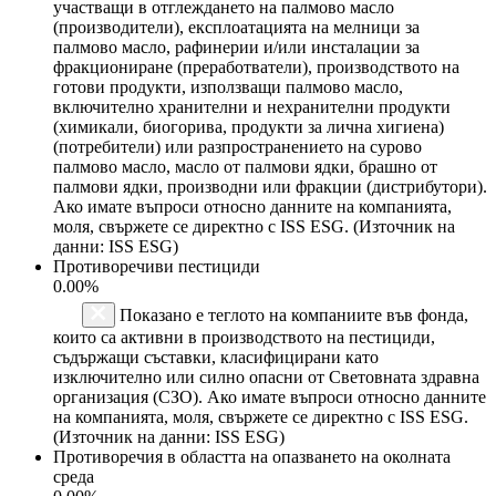
участващи в отглеждането на палмово масло
(производители), експлоатацията на мелници за
палмово масло, рафинерии и/или инсталации за
фракциониране (преработватели), производството на
готови продукти, използващи палмово масло,
включително хранителни и нехранителни продукти
(химикали, биогорива, продукти за лична хигиена)
(потребители) или разпространението на сурово
палмово масло, масло от палмови ядки, брашно от
палмови ядки, производни или фракции (дистрибутори).
Ако имате въпроси относно данните на компанията,
моля, свържете се директно с ISS ESG. (Източник на
данни: ISS ESG)
Противоречиви пестициди
0.00%
Показано е теглото на компаниите във фонда,
които са активни в производството на пестициди,
съдържащи съставки, класифицирани като
изключително или силно опасни от Световната здравна
организация (СЗО). Ако имате въпроси относно данните
на компанията, моля, свържете се директно с ISS ESG.
(Източник на данни: ISS ESG)
Противоречия в областта на опазването на околната
среда