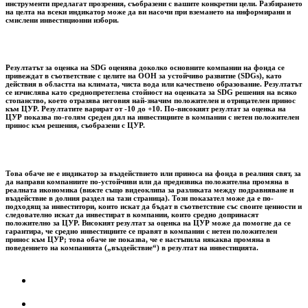
инструменти предлагат прозрения, съобразени с вашите конкретни цели. Разбирането
на целта на всеки индикатор може да ви насочи при вземането на информирани и
смислени инвестиционни избори.
Резултатът за оценка на SDG оценява доколко основните компании на фонда се
привеждат в съответствие с целите на ООН за устойчиво развитие (SDGs), като
действия в областта на климата, чиста вода или качествено образование. Резултатът
се изчислява като среднопретеглена стойност на оценката за SDG решения на всяко
стопанство, което отразява неговия най-значим положителен и отрицателен принос
към ЦУР. Резултатите варират от -10 до +10. По-високият резултат за оценка на
ЦУР показва по-голям среден дял на инвестициите в компании с нетен положителен
принос към решения, съобразени с ЦУР.
Това обаче не е индикатор за въздействието или приноса на фонда в реалния свят, за
да направи компаниите по-устойчиви или да предизвика положителна промяна в
реалната икономика (вижте също видеоклипа за разликата между подравняване и
въздействие в долния раздел на тази страница). Този показател може да е по-
подходящ за инвеститори, които искат да бъдат в съответствие със своите ценности и
следователно искат да инвестират в компании, които средно допринасят
положително за ЦУР. Високият резултат за оценка на ЦУР може да помогне да се
гарантира, че средно инвестициите се правят в компании с нетен положителен
принос към ЦУР; това обаче не показва, че е настъпила някаква промяна в
поведението на компанията („въздействие“) в резултат на инвестицията.