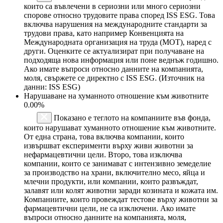
които са въвлечени в сериозни или много сериозни
спорове относно трудовите права според ISS ESG. Това
включва нарушения на международните стандарти за
трудови права, като например Конвенцията на
Международната организация на труда (МОТ), наред с
други. Оценките се актуализират при получаване на
подходяща нова информация или поне веднъж годишно.
Ако имате въпроси относно данните на компанията,
моля, свържете се директно с ISS ESG. (Източник на
данни: ISS ESG)
Нарушаване на хуманното отношение към животните
0.00%
Показано е теглото на компаниите във фонда,
които нарушават хуманното отношение към животните.
От една страна, това включва компании, които
извършват експерименти върху живи животни за
нефармацевтични цели. Второ, това изключва
компании, които се занимават с интензивно земеделие
за производство на храни, включително месо, яйца и
млечни продукти, или компании, които развъждат,
залавят или колят животни заради козината и кожата им.
Компаниите, които провеждат тестове върху животни за
фармацевтични цели, не са изключени. Ако имате
въпроси относно данните на компанията, моля,