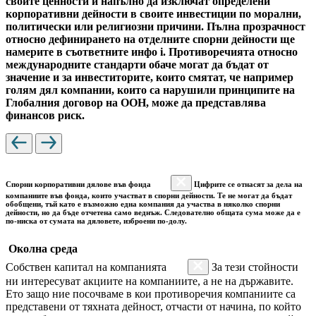
своите ценности и напълно да изключат определени
корпоративни дейности в своите инвестиции по морални,
политически или религиозни причини. Пълна прозрачност
относно дефинирането на отделните спорни дейности ще
намерите в съответните инфо i. Противоречията относно
международните стандарти обаче могат да бъдат от
значение и за инвеститорите, които смятат, че например
голям дял компании, които са нарушили принципите на
Глобалния договор на ООН, може да представлява
финансов риск.
Спорни корпоративни дялове във фонда
Цифрите се отнасят за дела на
компаниите във фонда, които участват в спорни дейности. Те не могат да бъдат
обобщени, тъй като е възможно една компания да участва в няколко спорни
дейности, но да бъде отчетена само веднъж. Следователно общата сума може да е
по-ниска от сумата на дяловете, изброени по-долу.
Околна среда
Собствен капитал на компанията
За тези стойности
ни интересуват акциите на компаниите, а не на държавите.
Ето защо ние посочваме в кои противоречия компаниите са
представени от тяхната дейност, отчасти от начина, по който