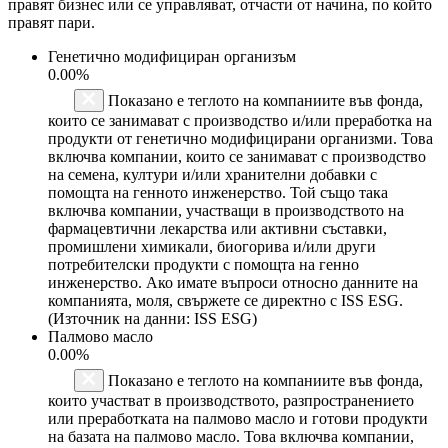
правят бизнес или се управляват, отчасти от начина, по който
правят пари.
Генетично модифициран организъм
0.00%
Показано е теглото на компаниите във фонда,
които се занимават с производство и/или преработка на
продукти от генетично модифицирани организми. Това
включва компании, които се занимават с производство
на семена, култури и/или хранителни добавки с
помощта на генното инженерство. Той също така
включва компании, участващи в производството на
фармацевтични лекарства или активни съставки,
промишлени химикали, биогорива и/или други
потребителски продукти с помощта на генно
инженерство. Ако имате въпроси относно данните на
компанията, моля, свържете се директно с ISS ESG.
(Източник на данни: ISS ESG)
Палмово масло
0.00%
Показано е теглото на компаниите във фонда,
които участват в производството, разпространението
или преработката на палмово масло и готови продукти
на базата на палмово масло. Това включва компании,