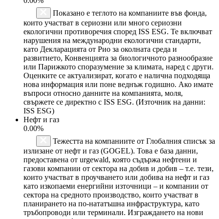
0.00%
Показано е теглото на компаниите във фонда,
които участват в сериозни или много сериозни
екологични противоречия според ISS ESG. Те включват
нарушения на международни екологични стандарти,
като Декларацията от Рио за околната среда и
развитието, Конвенцията за биологичното разнообразие
или Парижкото споразумение за климата, наред с други.
Оценките се актуализират, когато е налична подходяща
нова информация или поне веднъж годишно. Ако имате
въпроси относно данните на компанията, моля,
свържете се директно с ISS ESG. (Източник на данни:
ISS ESG)
Нефт и газ
0.00%
Тежестта на компаниите от Глобалния списък за
излизане от нефт и газ (GOGEL). Това е база данни,
предоставена от urgewald, която съдържа нефтени и
газови компании от сектора на добив и добив – т.е. тези,
които участват в проучването или добива на нефт и газ
като изкопаеми енергийни източници – и компании от
сектора на средното производство, които участват в
планирането на по-нататъшна инфраструктура, като
тръбопроводи или терминали. Изграждането на нови