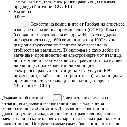
газови или нефтени електроцентрали също се взема
предвид. (Източник: GOGEL)
Въглища
0.00%
Тежестта на компаниите от Глобалния списък за
излизане от въглищна промишленост (GCEL). Това е
база данни, предоставена от urgewald, която съдържа
информация за над 1600 компании и над 1900 техни
дъщерни дружества по веригата за създаване на
стойност във въглищата. Тя включва не само добив на
въглища и производство на електроенергия от въглища,
но и компании, занимаващи се с транспорт и логистика
на въглища, производители на въглищни
електроцентрали, доставчици на EPC услуги (EPC:
инженеринг, снабдяване и строителство) за въглищната
промишленост, газификация на въглища и други.
(Източник: GCEL)
Държавни облигации
Следните показатели се
отнасят за държавните облигации във фонда, а не за
корпоративните облигации. Държавните облигации са
дългови ценни книжа, емитирани от правителства, които
заемат пари на капиталовия пазар. Те са с фиксиран падеж и
плащат лихви. Ние разглеждаме само облигации, емитирани