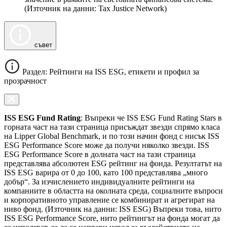
(Източник на данни: Tax Justice Network)
съвет
Раздел: Рейтинги на ISS ESG, етикети и профил за
прозрачност
ISS ESG Fund Rating
: Въпреки че ISS ESG Fund Rating Stars в
горната част на тази страница присъждат звезди спрямо класа
на Lipper Global Benchmark, и по този начин фонд с нисък ISS
ESG Performance Score може да получи няколко звезди. ISS
ESG Performance Score в долната част на тази страница
представлява абсолютен ESG рейтинг на фонда. Резултатът на
ISS ESG варира от 0 до 100, като 100 представлява „много
добър“. За изчислението индивидуалните рейтинги на
компаниите в областта на околната среда, социалните въпроси
и корпоративното управление се комбинират и агрегират на
ниво фонд. (Източник на данни: ISS ESG) Въпреки това, нито
ISS ESG Performance Score, нито рейтингът на фонда могат да