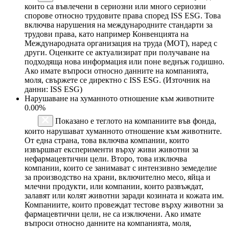
които са въвлечени в сериозни или много сериозни
спорове относно трудовите права според ISS ESG. Това
включва нарушения на международните стандарти за
трудови права, като например Конвенцията на
Международната организация на труда (МОТ), наред с
други. Оценките се актуализират при получаване на
подходяща нова информация или поне веднъж годишно.
Ако имате въпроси относно данните на компанията,
моля, свържете се директно с ISS ESG. (Източник на
данни: ISS ESG)
Нарушаване на хуманното отношение към животните
0.00%
Показано е теглото на компаниите във фонда,
които нарушават хуманното отношение към животните.
От една страна, това включва компании, които
извършват експерименти върху живи животни за
нефармацевтични цели. Второ, това изключва
компании, които се занимават с интензивно земеделие
за производство на храни, включително месо, яйца и
млечни продукти, или компании, които развъждат,
залавят или колят животни заради козината и кожата им.
Компаниите, които провеждат тестове върху животни за
фармацевтични цели, не са изключени. Ако имате
въпроси относно данните на компанията, моля,