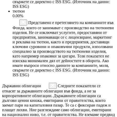
свържете се директно с ISS ESG. (Източник на данни:
ISS ESG)
тютюн
0.00%
Представено е претеглянето на компаниите във
Фонда, които се занимават с производство на тютюневи
изделия. Не се изключват услугите, предоставяни от
предприятия, занимаващи се с лицензиране, маркетинг
и реклама на тютюн, както и предприятия, доставящи
ключови суровини и опаковъчни продукти, използвани
специално за производството на тютюневи изделия,
като например опаковки за цигари. Този показател не
изисква минимален дял от дейностите в оборота. Ако
имате въпроси относно данните за компаниите, моля,
свържете се директно с ISS ESG. (Източник на данни:
ISS ESG)
Държавни облигации
Следните показатели се
отнасят за държавните облигации във фонда, а не за
корпоративните облигации. Държавните облигации са
дългови ценни книжа, емитирани от правителства, които
заемат пари на капиталовия пазар. Те са с фиксиран падеж и
плащат лихви. Ние разглеждаме само облигации, емитирани
на национално ниво, т.е. от правителства. Не вземаме предвид