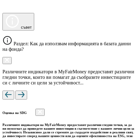
съвет
Раздел: Как да използвам информацията в базата данни
на фонда?
Различните индикатори в MyFairMoney предоставят различни
гледни точки, които ви помагат да съобразите инвестициите
си с личните си цели за устойчивост...
Оценка на SDG
Различните индикатори на MyFairMoney предоставят различни гледни точки, за да
ви помогнат да приведете вашите инвестиции в съответствие с вашите лични цели за
устойчивост. Независимо дали се стремите да създадете въздействие в реалния свят,
да инвестирате според вашите ценности или да оцените ефективността на ESG, тези