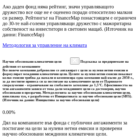
Ако даден фонд няма рейтинг, значи управляващото
дружество все още не е оценено поради относително малкия
си размер. Рейтингът на FinanceMap понастоящем е ограничен
до 30-те най-големи управляващи дружество с мажоритарна
собственост на инвеститори в световен мащаб. (Източник на
данни: FinanceMap)
Методология за управление на климата
Научно обосновани климатични цели
Подсказка за предприемане на
действия от компаниите
Все повече компании доброволно се ангажират с цели за нулеви нетни емисии и
формулират междинни климатични цели. Целите за нулеви нетни емисии показват
колко емисии трябва да намали и компенсира една компания най-късно до 2050 г.,
за да постигне приноса си за постигане на климатичните цели от Парижкото
споразумение - ограничаване на глобалното затопляне до 1,5°C. Ефективността на
тези ангажименти зависи от това дали междинните цели са достоверни, научно
обосновани и прозрачни. Методологията за научно обосновани климатични цели,
използвана тук, е разработена от Инициативата за научно обосновани цели (SBTi).
(Източник на данни: Инициатива за научно обосновани цели)
0.00%
Дял на компаниите във фонда с публични ангажименти за
постигане на цели за нулеви нетни емисии и проверени
научно обосновани междинни климатични цели.