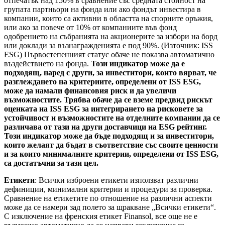
отпечатък над 150% в сравнение със средната стойност на
групата партньори на фонда или ако фондът инвестира в
компании, които са активни в областта на спорните оръжия,
или ако за повече от 10% от компаниите във фонд
одобрението на събранията на акционерите за избори на борд
или доклади за възнагражденията е под 90%. (Източник: ISS
ESG) Първостепенният статус обаче не показва автоматично
въздействието на фонда.
Този индикатор може да е
подходящ, наред с други, за инвеститори, които вярват, че
разглеждането на критериите, определени от ISS ESG,
може да намали финансовия риск и да увеличи
възможностите. Трябва обаче да се вземе предвид рискът
оценката на ISS ESG за интегрирането на рисковете за
устойчивост и възможностите на отделните компании да се
различава от тази на други доставчици на ESG рейтинг.
Този индикатор може да бъде подходящ и за инвеститори,
които желаят да бъдат в съответствие със своите ценности
и за които минималните критерии, определени от ISS ESG,
са достатъчни за тази цел.
Етикети
: Всички изброени етикети използват различни
дефиниции, минимални критерии и процедури за проверка.
Сравнение на етикетите по отношение на различни аспекти
може да се намери зад полето за щракване „Всички етикети“.
С изключение на френския етикет Finansol, все още не е