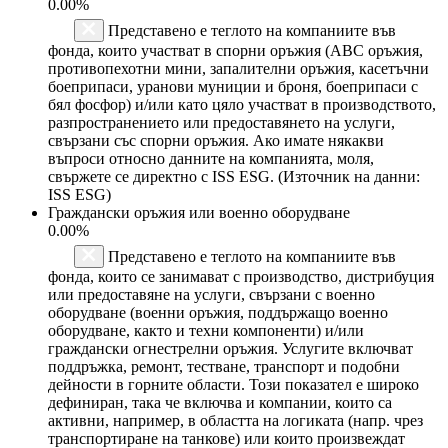
0.00%
Представено е теглото на компаниите във
фонда, които участват в спорни оръжия (ABC оръжия,
противопехотни мини, запалителни оръжия, касетъчни
боеприпаси, уранови муниции и броня, боеприпаси с
бял фосфор) и/или като цяло участват в производството,
разпространението или предоставянето на услуги,
свързани със спорни оръжия. Ако имате някакви
въпроси относно данните на компанията, моля,
свържете се директно с ISS ESG. (Източник на данни:
ISS ESG)
Граждански оръжия или военно оборудване
0.00%
Представено е теглото на компаниите във
фонда, които се занимават с производство, дистрибуция
или предоставяне на услуги, свързани с военно
оборудване (военни оръжия, поддържащо военно
оборудване, както и техни компоненти) и/или
граждански огнестрелни оръжия. Услугите включват
поддръжка, ремонт, тестване, транспорт и подобни
дейности в горните области. Този показател е широко
дефиниран, така че включва и компании, които са
активни, например, в областта на логиката (напр. чрез
транспортиране на танкове) или които произвеждат