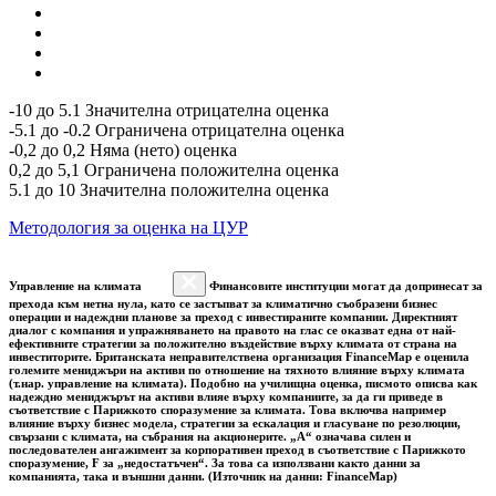
-10 до 5.1 Значителна отрицателна оценка
-5.1 до -0.2 Ограничена отрицателна оценка
-0,2 до 0,2 Няма (нето) оценка
0,2 до 5,1 Ограничена положителна оценка
5.1 до 10 Значителна положителна оценка
Методология за оценка на ЦУР
Управление на климата
Финансовите институции могат да допринесат за
прехода към нетна нула, като се застъпват за климатично съобразени бизнес
операции и надеждни планове за преход с инвестираните компании. Директният
диалог с компания и упражняването на правото на глас се оказват една от най-
ефективните стратегии за положително въздействие върху климата от страна на
инвеститорите. Британската неправителствена организация FinanceMap е оценила
големите мениджъри на активи по отношение на тяхното влияние върху климата
(т.нар. управление на климата). Подобно на училищна оценка, писмото описва как
надеждно мениджърът на активи влияе върху компаниите, за да ги приведе в
съответствие с Парижкото споразумение за климата. Това включва например
влияние върху бизнес модела, стратегии за ескалация и гласуване по резолюции,
свързани с климата, на събрания на акционерите. „A“ означава силен и
последователен ангажимент за корпоративен преход в съответствие с Парижкото
споразумение, F за „недостатъчен“. За това са използвани както данни за
компанията, така и външни данни. (Източник на данни: FinanceMap)