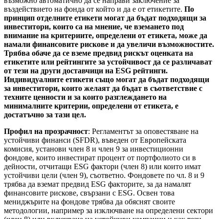
възможно автоматично да се направи заключение за
въздействието на фонда от който и да е от етикетите.
По
принцип отделните етикети могат да бъдат подходящи за
инвеститори, които са на мнение, че вземането под
внимание на критериите, определени от етикета, може да
намали финансовите рискове и да увеличи възможностите.
Трябва обаче да се вземе предвид рискът оценката на
етикетите или рейтингите за устойчивост да се различават
от тези на други доставчици на ESG рейтинги.
Индивидуалните етикети също могат да бъдат подходящи
за инвеститори, които желаят да бъдат в съответствие с
техните ценности и за които разглеждането на
минималните критерии, определени от етикета, е
достатъчно за тази цел.
Профил на прозрачност
: Регламентът за оповестяване на
устойчиви финанси (SFDR), въведен от Европейската
комисия, установи член 8 и член 9 за инвестиционни
фондове, които инвестират процент от портфолиото си в
дейности, отчитащи ESG фактори (член 8) или които имат
устойчиви цели (член 9), съответно. Фондовете по чл. 8 и 9
трябва да вземат предвид ESG факторите, за да намалят
финансовите рискове, свързани с ESG. Освен това
мениджърите на фондове трябва да обяснят своите
методологии, например за изключване на определени сектори