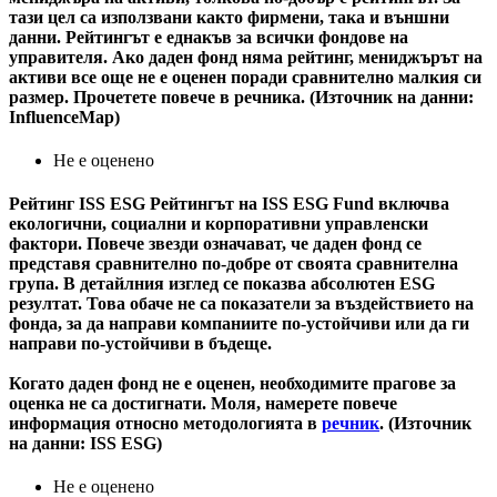
тази цел са използвани както фирмени, така и външни
данни. Рейтингът е еднакъв за всички фондове на
управителя. Ако даден фонд няма рейтинг, мениджърът на
активи все още не е оценен поради сравнително малкия си
размер. Прочетете повече в речника. (Източник на данни:
InfluenceMap)
Не е оценено
Рейтинг ISS ESG
Рейтингът на ISS ESG Fund включва
екологични, социални и корпоративни управленски
фактори. Повече звезди означават, че даден фонд се
представя сравнително по-добре от своята сравнителна
група. В детайлния изглед се показва абсолютен ESG
резултат. Това обаче не са показатели за въздействието на
фонда, за да направи компаниите по-устойчиви или да ги
направи по-устойчиви в бъдеще.
Когато даден фонд не е оценен, необходимите прагове за
оценка не са достигнати. Моля, намерете повече
информация относно методологията в
речник
. (Източник
на данни: ISS ESG)
Не е оценено