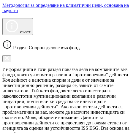
Методология за определяне на климатични цели, основана на
науката
съвет
Раздел: Спорни дялове във фонда
Информацията в този раздел показва дела на компаниите във
фонда, които участват в различни "противоречиви" дейности.
Коя дейност е наистина спорна и дали е от значение за
инвестиционно решение, разбира се, зависи от самите
инвеститори. Тъй като фондовете често инвестират в
няколкостотин мултинационални компании в различни
индустрии, почти всички средства се инвестират в
„противоречиви дейности“. Ако някои от тези дейности са
проблематични за вас, можете да насочите инвестицията си
съответно. Моля, обърнете внимание: Данните за
противоречиви дейности се предоставят до голяма степен от
агенцията за оценка на устойчивостта ISS ESG. Въз основа на