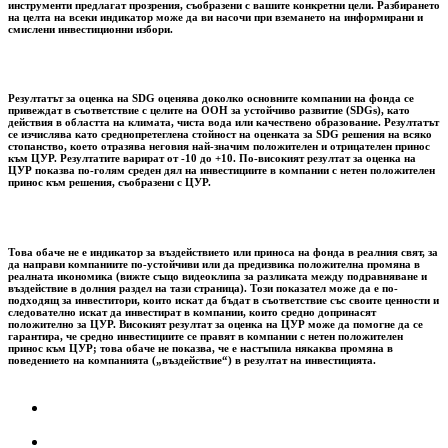
инструменти предлагат прозрения, съобразени с вашите конкретни цели. Разбирането
на целта на всеки индикатор може да ви насочи при вземането на информирани и
смислени инвестиционни избори.
Резултатът за оценка на SDG оценява доколко основните компании на фонда се
привеждат в съответствие с целите на ООН за устойчиво развитие (SDGs), като
действия в областта на климата, чиста вода или качествено образование. Резултатът
се изчислява като среднопретеглена стойност на оценката за SDG решения на всяко
стопанство, което отразява неговия най-значим положителен и отрицателен принос
към ЦУР. Резултатите варират от -10 до +10. По-високият резултат за оценка на
ЦУР показва по-голям среден дял на инвестициите в компании с нетен положителен
принос към решения, съобразени с ЦУР.
Това обаче не е индикатор за въздействието или приноса на фонда в реалния свят, за
да направи компаниите по-устойчиви или да предизвика положителна промяна в
реалната икономика (вижте също видеоклипа за разликата между подравняване и
въздействие в долния раздел на тази страница). Този показател може да е по-
подходящ за инвеститори, които искат да бъдат в съответствие със своите ценности и
следователно искат да инвестират в компании, които средно допринасят
положително за ЦУР. Високият резултат за оценка на ЦУР може да помогне да се
гарантира, че средно инвестициите се правят в компании с нетен положителен
принос към ЦУР; това обаче не показва, че е настъпила някаква промяна в
поведението на компанията („въздействие“) в резултат на инвестицията.