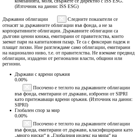
компанията, моля, свържете се директно с ISS ESG.
(Източник на данни: ISS ESG)
Държавни облигации
Следните показатели се
отнасят за държавните облигации във фонда, а не за
корпоративните облигации. Държавните облигации са
дългови ценни книжа, емитирани от правителства, които
заемат пари на капиталовия пазар. Те са с фиксиран падеж и
плащат лихви. Ние разглеждаме само облигации, емитирани
на национално ниво, т.е. от правителства. Не вземаме предвид
облигации, издадени от регионални власти, общини или
региони.
Държави с ядрени оръжия
0.00%
Посочено е теглото на държавните облигации
във фонда, емитирани от държави, изброени от SIPRI
като притежаващи ядрени оръжия. (Източник на данни:
SIPRI)
Глобален спор за мир
0.00%
Посочено е теглото на държавните облигации
във фонда, емитирани от държави, класифицирани като
„много ниски“ в „Глобалния индекс на мира“ на