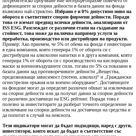
потребителско проучване ние интерпретирахме повечето от
дефинициите за спорни дейности в базата данни на фонда
възможно най-стриктно.
Избрано е и 0% допустимо ниво на
оборота в съответните спорни фирмени дейности. Поради
това се вземат предвид всички дейности, анализирани от
ISS ESG. Разглеждат се различни етапи на създаване на
стойност, това може да включва например услуги за
преработка, производство или дистрибуция на продукти.
Пример: Ако приемем, че 5% от обема на фонда е инвестиран
в една компания, която генерира 1% от оборота си с
дистрибуция на алкохолни напитки и в друга компания, която
генерира 1% от оборота си с производството на кислородни
маски за военновъздушните сили, тогава по 5% са показани в
базата данни зад противоречивите дейности „Вещества,
предизвикващи зависимост (тютюн, алкохол)“ и „Граждански
огнестрелни оръжия или военно оборудване“. Доставчиците
на фондове могат да определят различен обхват за изключване
на спорни дейности или да получат данни за спорни дейности
от различни доставчици на ESG рейтинг. Поради това е
полезно за инвеститорите да разберат точното определение за
изключване на спорни дейности на доставчици на средства и
да попитат в случай на неяснота.
Тези индикатори могат да бъдат подходящи, наред с други,
инвеститори, които искат да бъдат в съответствие със