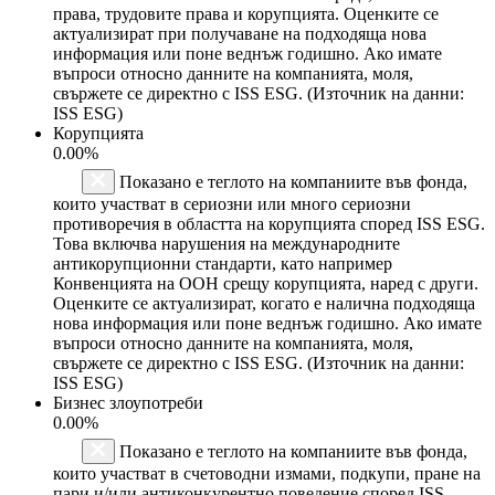
права, трудовите права и корупцията. Оценките се
актуализират при получаване на подходяща нова
информация или поне веднъж годишно. Ако имате
въпроси относно данните на компанията, моля,
свържете се директно с ISS ESG. (Източник на данни:
ISS ESG)
Корупцията
0.00%
Показано е теглото на компаниите във фонда,
които участват в сериозни или много сериозни
противоречия в областта на корупцията според ISS ESG.
Това включва нарушения на международните
антикорупционни стандарти, като например
Конвенцията на ООН срещу корупцията, наред с други.
Оценките се актуализират, когато е налична подходяща
нова информация или поне веднъж годишно. Ако имате
въпроси относно данните на компанията, моля,
свържете се директно с ISS ESG. (Източник на данни:
ISS ESG)
Бизнес злоупотреби
0.00%
Показано е теглото на компаниите във фонда,
които участват в счетоводни измами, подкупи, пране на
пари и/или антиконкурентно поведение според ISS