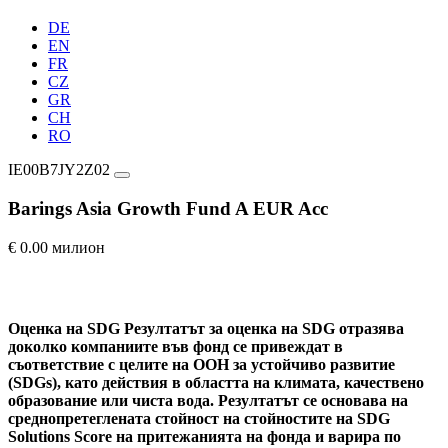
DE
EN
FR
CZ
GR
CH
RO
IE00B7JY2Z02
Barings Asia Growth Fund A EUR Acc
€ 0.00 милион
Оценка на SDG
Резултатът за оценка на SDG отразява
доколко компаниите във фонд се привеждат в
съответствие с целите на ООН за устойчиво развитие
(SDGs), като действия в областта на климата, качествено
образование или чиста вода. Резултатът се основава на
среднопретеглената стойност на стойностите на SDG
Solutions Score на притежанията на фонда и варира по