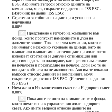
ESG. Ако имате въпроси относно данните на
компанията, моля, свържете се директно с ISS ESG.
(Източник на данни: ISS ESG)
Стратегии за избягване на данъци и установени
нарушения
0.00%
Представено е теглото на компаниите във
фонда, които пропускат намерението и духа на
данъчните закони. Това включва компании, които се
занимават с незаконно укриване на данъци, като не
плащат или плащат само частично данъци и/или които
използват стратегии за данъчна оптимизация или
агресивно данъчно планиране, като целево намаляване
на печалбата и прехвърляне на печалба, дори ако те не
попадат в обхвата на незаконността. Ако имате някакви
въпроси относно данните на компанията, моля,
свържете се директно с ISS ESG. (Източник на данни:
ISS ESG)
Няма жени в Изпълнителния съвет или Надзорния съвет
0.00%
Показано е теглото на компаниите във фонда,
които нямат жени в управителния и/или надзорния
съвет. Ако имате въпроси относно данните на