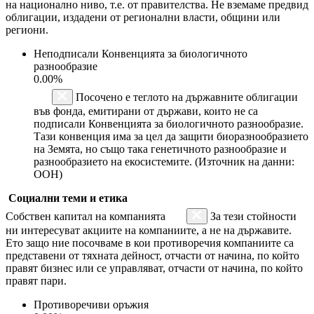
на национално ниво, т.е. от правителства. Не вземаме предвид
облигации, издадени от регионални власти, общини или
региони.
Неподписали Конвенцията за биологичното
разнообразие
0.00%
Посочено е теглото на държавните облигации
във фонда, емитирани от държави, които не са
подписали Конвенцията за биологичното разнообразие.
Тази конвенция има за цел да защити биоразнообразието
на Земята, но също така генетичното разнообразие и
разнообразието на екосистемите. (Източник на данни:
ООН)
Социални теми и етика
Собствен капитал на компанията
За тези стойности
ни интересуват акциите на компаниите, а не на държавите.
Ето защо ние посочваме в кои противоречия компаниите са
представени от тяхната дейност, отчасти от начина, по който
правят бизнес или се управляват, отчасти от начина, по който
правят пари.
Противоречиви оръжия