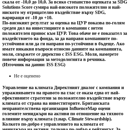
скала от -10,0 до 10,0. За всяко стопанство оценката за SDG
Solutions Score сумира най-високото положително и най-
ниското му отрицателно въздействие върху SDG,
вариращи от -10 до +10.
По-високият резултат за оценка на ЦУР показва по-голям
среден дял на инвестициите в компании с нетен
положителен принос към ЦУР. Това обаче не е показател за
въздействието на фонда, за да направи компаниите по-
устойчиви или да ги направи по-устойчиви в бъдеще. Ако
имате някакви въпроси относно данните на компанията,
моля, свържете се директно с ISS ESG. Моля, намерете
повече информация за методологията в речника.
(Източник на данни: ISS ESG)
Не е оценено
Управление на климата
Директният диалог с компания и
упражняването на правото на глас се оказа една от най-
ефективните стратегии за положително въздействие върху
климата от страна на инвеститорите. Британската
неправителствена организация InfluenceMap оцени
големите мениджъри на активи по отношение на тяхното
влияние върху климата (т.нар. Climate Stewardship).
Колкото по-добро е управлението на климата от
мениджъра на активи, толкова по-добър е рейтингът. За