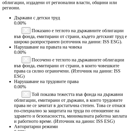
облигации, издадени от регионални власти, общини или
региони.
Държави с детски труд
0.00%
Показано е теглото на държавните облигации
във фонда, емитирани от страни, където детският труд е
широко разпространен (източник на данни: ISS ESG).
Нарушаване на правата на човека
0.00%
Посочено е теглото на държавните облигации
във фонда, емитирани от страни, в които човешките
права са силно ограничени. (Източник на данни: ISS
ESG)
Нарушаване на трудовите права
0.00%
Той показва тежестта във фонда на държавни
облигации, емитирани от държави, в които трудовите
права не се зачитат в достатъчна степен. Това се отнася
по-специално за защитата на труда по отношение на
здравето и безопасността, минималната работна заплата
и работното време. (Източник на данни: ISS ESG)
Авторитарни режими