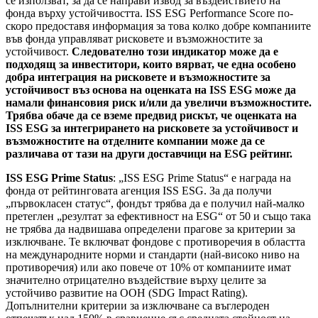
се използват, за да се направи извод за въздействието на
фонда върху устойчивостта. ISS ESG Performance Score по-
скоро предоставя информация за това колко добре компаниите
във фонда управляват рисковете и възможностите за
устойчивост.
Следователно този индикатор може да е
подходящ за инвеститори, които вярват, че една особено
добра интеграция на рисковете и възможностите за
устойчивост въз основа на оценката на ISS ESG може да
намали финансовия риск и/или да увеличи възможностите.
Трябва обаче да се вземе предвид рискът, че оценката на
ISS ESG за интегрирането на рисковете за устойчивост и
възможностите на отделните компании може да се
различава от тази на други доставчици на ESG рейтинг.
ISS ESG Prime Status
: „ISS ESG Prime Status“ е награда на
фонда от рейтинговата агенция ISS ESG. За да получи
„първокласен статус“, фондът трябва да е получил най-малко
претеглен „резултат за ефективност на ESG“ от 50 и също така
не трябва да надвишава определени прагове за критерии за
изключване. Те включват фондове с противоречия в областта
на международните норми и стандарти (най-високо ниво на
противоречия) или ако повече от 10% от компаниите имат
значително отрицателно въздействие върху целите за
устойчиво развитие на ООН (SDG Impact Rating).
Допълнителни критерии за изключване са въглероден