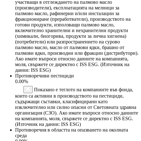
участващи в отглеждането на палмово масло
(производители), експлоатацията на мелници за
палмово масло, рафинерии и/или инсталации за
фракциониране (преработватели), производството на
готови продукти, използващи палмово масло,
включително хранителни и нехранителни продукти
(химикали, биогорива, продукти за лична хигиена)
(потребители) или разпространението на сурово
палмово масло, масло от палмови ядки, брашно от
палмови ядки, производни или фракции (дистрибутори).
Ако имате въпроси относно данните на компанията,
моля, свържете се директно с ISS ESG. (Източник на
данни: ISS ESG)
Противоречиви пестициди
0.00%
Показано е теглото на компаниите във фонда,
които са активни в производството на пестициди,
съдържащи съставки, класифицирани като
изключително или силно опасни от Световната здравна
организация (СЗО). Ако имате въпроси относно данните
на компанията, моля, свържете се директно с ISS ESG.
(Източник на данни: ISS ESG)
Противоречия в областта на опазването на околната
среда