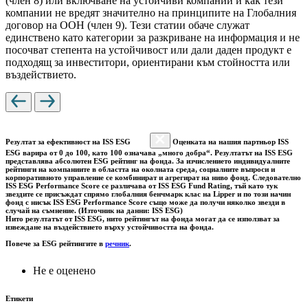
(член 8) или включване на устойчиви компании и как тези
компании не вредят значително на принципите на Глобалния
договор на ООН (член 9). Тези статии обаче служат
единствено като категории за разкриване на информация и не
посочват степента на устойчивост или дали даден продукт е
подходящ за инвеститори, ориентирани към стойността или
въздействието.
Резултат за ефективност на ISS ESG
Оценката на нашия партньор ISS
ESG варира от 0 до 100, като 100 означава „много добра“. Резултатът на ISS ESG
представлява абсолютен ESG рейтинг на фонда. За изчислението индивидуалните
рейтинги на компаниите в областта на околната среда, социалните въпроси и
корпоративното управление се комбинират и агрегират на ниво фонд. Следователно
ISS ESG Performance Score се различава от ISS ESG Fund Rating, тъй като тук
звездите се присъждат спрямо глобалния бенчмарк клас на Lipper и по този начин
фонд с нисък ISS ESG Performance Score също може да получи няколко звезди в
случай на съмнение. (Източник на данни: ISS ESG)
Нито резултатът от ISS ESG, нито рейтингът на фонда могат да се използват за
извеждане на въздействието върху устойчивостта на фонда.
Повече за ESG рейтингите в
речник
.
Не е оценено
Етикети