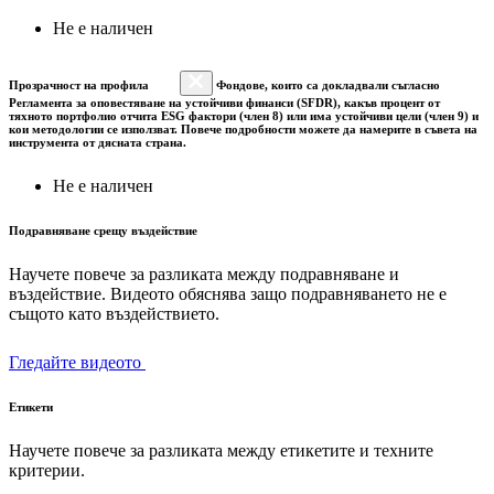
Не е наличен
Прозрачност на профила
Фондове, които са докладвали съгласно
Регламента за оповестяване на устойчиви финанси (SFDR), какъв процент от
тяхното портфолио отчита ESG фактори (член 8) или има устойчиви цели (член 9) и
кои методологии се използват. Повече подробности можете да намерите в съвета на
инструмента от дясната страна.
Не е наличен
Подравняване срещу въздействие
Научете повече за разликата между подравняване и
въздействие. Видеото обяснява защо подравняването не е
същото като въздействието.
Гледайте видеото
Етикети
Научете повече за разликата между етикетите и техните
критерии.