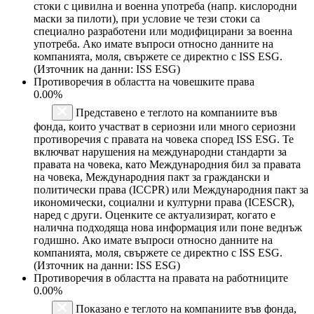
стоки с цивилна и военна употреба (напр. кислородни
маски за пилоти), при условие че тези стоки са
специално разработени или модифицирани за военна
употреба. Ако имате въпроси относно данните на
компанията, моля, свържете се директно с ISS ESG.
(Източник на данни: ISS ESG)
Противоречия в областта на човешките права
0.00%
Представено е теглото на компаниите във
фонда, които участват в сериозни или много сериозни
противоречия с правата на човека според ISS ESG. Те
включват нарушения на международни стандарти за
правата на човека, като Международния бил за правата
на човека, Международния пакт за граждански и
политически права (ICCPR) или Международния пакт за
икономически, социални и културни права (ICESCR),
наред с други. Оценките се актуализират, когато е
налична подходяща нова информация или поне веднъж
годишно. Ако имате въпроси относно данните на
компанията, моля, свържете се директно с ISS ESG.
(Източник на данни: ISS ESG)
Противоречия в областта на правата на работниците
0.00%
Показано е теглото на компаниите във фонда,