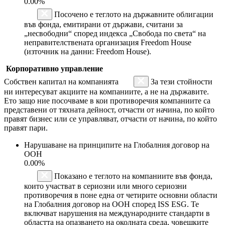
0.00%
Посочено е теглото на държавните облигации
във фонда, емитирани от държави, считани за
„несвободни“ според индекса „Свобода по света“ на
неправителствената организация Freedom House
(източник на данни: Freedom House).
Корпоративно управление
Собствен капитал на компанията
За тези стойности
ни интересуват акциите на компаниите, а не на държавите.
Ето защо ние посочваме в кои противоречия компаниите са
представени от тяхната дейност, отчасти от начина, по който
правят бизнес или се управляват, отчасти от начина, по който
правят пари.
Нарушаване на принципите на Глобалния договор на
ООН
0.00%
Показано е теглото на компаниите във фонда,
които участват в сериозни или много сериозни
противоречия в поне една от четирите основни области
на Глобалния договор на ООН според ISS ESG. Те
включват нарушения на международните стандарти в
областта на опазването на околната среда, човешките