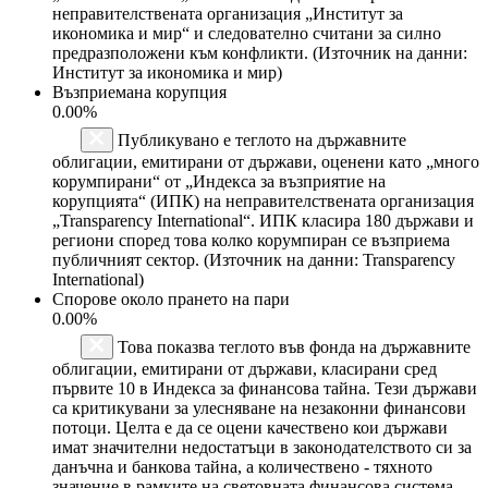
неправителствената организация „Институт за
икономика и мир“ и следователно считани за силно
предразположени към конфликти. (Източник на данни:
Институт за икономика и мир)
Възприемана корупция
0.00%
Публикувано е теглото на държавните
облигации, емитирани от държави, оценени като „много
корумпирани“ от „Индекса за възприятие на
корупцията“ (ИПК) на неправителствената организация
„Transparency International“. ИПК класира 180 държави и
региони според това колко корумпиран се възприема
публичният сектор. (Източник на данни: Transparency
International)
Спорове около прането на пари
0.00%
Това показва теглото във фонда на държавните
облигации, емитирани от държави, класирани сред
първите 10 в Индекса за финансова тайна. Тези държави
са критикувани за улесняване на незаконни финансови
потоци. Целта е да се оцени качествено кои държави
имат значителни недостатъци в законодателството си за
данъчна и банкова тайна, а количествено - тяхното
значение в рамките на световната финансова система.