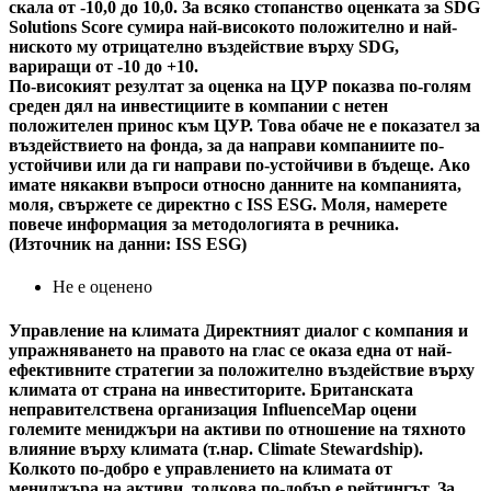
скала от -10,0 до 10,0. За всяко стопанство оценката за SDG
Solutions Score сумира най-високото положително и най-
ниското му отрицателно въздействие върху SDG,
вариращи от -10 до +10.
По-високият резултат за оценка на ЦУР показва по-голям
среден дял на инвестициите в компании с нетен
положителен принос към ЦУР. Това обаче не е показател за
въздействието на фонда, за да направи компаниите по-
устойчиви или да ги направи по-устойчиви в бъдеще. Ако
имате някакви въпроси относно данните на компанията,
моля, свържете се директно с ISS ESG. Моля, намерете
повече информация за методологията в речника.
(Източник на данни: ISS ESG)
Не е оценено
Управление на климата
Директният диалог с компания и
упражняването на правото на глас се оказа една от най-
ефективните стратегии за положително въздействие върху
климата от страна на инвеститорите. Британската
неправителствена организация InfluenceMap оцени
големите мениджъри на активи по отношение на тяхното
влияние върху климата (т.нар. Climate Stewardship).
Колкото по-добро е управлението на климата от
мениджъра на активи, толкова по-добър е рейтингът. За