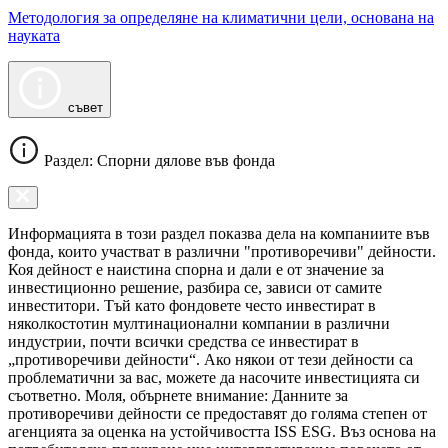
Методология за определяне на климатични цели, основана на
науката
съвет
Раздел: Спорни дялове във фонда
Информацията в този раздел показва дела на компаниите във
фонда, които участват в различни "противоречиви" дейности.
Коя дейност е наистина спорна и дали е от значение за
инвестиционно решение, разбира се, зависи от самите
инвеститори. Тъй като фондовете често инвестират в
няколкостотин мултинационални компании в различни
индустрии, почти всички средства се инвестират в
„противоречиви дейности“. Ако някои от тези дейности са
проблематични за вас, можете да насочите инвестицията си
съответно. Моля, обърнете внимание: Данните за
противоречиви дейности се предоставят до голяма степен от
агенцията за оценка на устойчивостта ISS ESG. Въз основа на