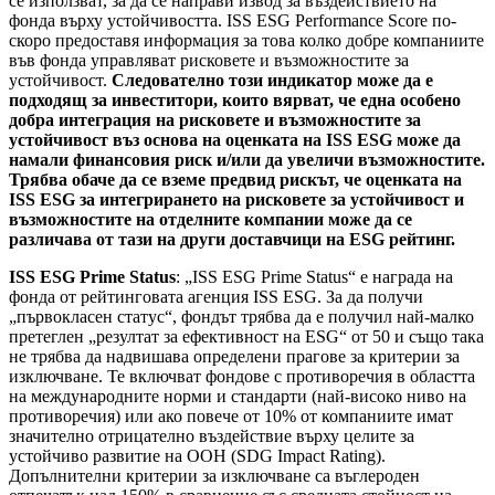
се използват, за да се направи извод за въздействието на
фонда върху устойчивостта. ISS ESG Performance Score по-
скоро предоставя информация за това колко добре компаниите
във фонда управляват рисковете и възможностите за
устойчивост.
Следователно този индикатор може да е
подходящ за инвеститори, които вярват, че една особено
добра интеграция на рисковете и възможностите за
устойчивост въз основа на оценката на ISS ESG може да
намали финансовия риск и/или да увеличи възможностите.
Трябва обаче да се вземе предвид рискът, че оценката на
ISS ESG за интегрирането на рисковете за устойчивост и
възможностите на отделните компании може да се
различава от тази на други доставчици на ESG рейтинг.
ISS ESG Prime Status
: „ISS ESG Prime Status“ е награда на
фонда от рейтинговата агенция ISS ESG. За да получи
„първокласен статус“, фондът трябва да е получил най-малко
претеглен „резултат за ефективност на ESG“ от 50 и също така
не трябва да надвишава определени прагове за критерии за
изключване. Те включват фондове с противоречия в областта
на международните норми и стандарти (най-високо ниво на
противоречия) или ако повече от 10% от компаниите имат
значително отрицателно въздействие върху целите за
устойчиво развитие на ООН (SDG Impact Rating).
Допълнителни критерии за изключване са въглероден