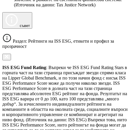
(Източник на данни: Tax Justice Network)
съвет
Раздел: Рейтинги на ISS ESG, етикети и профил за
прозрачност
ISS ESG Fund Rating
: Въпреки че ISS ESG Fund Rating Stars в
горната част на тази страница присъждат звезди спрямо класа
на Lipper Global Benchmark, и по този начин фонд с нисък ISS
ESG Performance Score може да получи няколко звезди. ISS
ESG Performance Score в долната част на тази страница
представлява абсолютен ESG рейтинг на фонда. Резултатът на
ISS ESG варира от 0 до 100, като 100 представлява „много
добър“. За изчислението индивидуалните рейтинги на
компаниите в областта на околната среда, социалните въпроси
и корпоративното управление се комбинират и агрегират на
ниво фонд. (Източник на данни: ISS ESG) Въпреки това, нито
ISS ESG Performance Score, нито рейтингът на фонда могат да