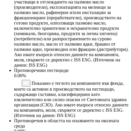
участващи в отглеждането на палмово масло
(производители), експлоатацията на мелници за
палмово масло, рафинерии и/или инсталации за
фракциониране (преработватели), производството на
готови продукти, използващи палмово масло,
включително хранителни и нехранителни продукти
(химикали, биогорива, продукти за лична хигиена)
(потребители) или разпространението на сурово
палмово масло, масло от палмови ядки, брашно от
палмови ядки, производни или фракции (дистрибутори).
Ако имате въпроси относно данните на компанията,
моля, свържете се директно с ISS ESG. (Източник на
данни: ISS ESG)
Противоречиви пестициди
0.00%
Показано е теглото на компаниите във фонда,
които са активни в производството на пестициди,
съдържащи съставки, класифицирани като
изключително или силно опасни от Световната здравна
организация (СЗО). Ако имате въпроси относно данните
на компанията, моля, свържете се директно с ISS ESG.
(Източник на данни: ISS ESG)
Противоречия в областта на опазването на околната
среда