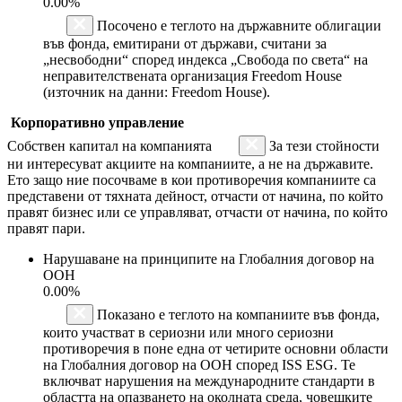
0.00%
Посочено е теглото на държавните облигации
във фонда, емитирани от държави, считани за
„несвободни“ според индекса „Свобода по света“ на
неправителствената организация Freedom House
(източник на данни: Freedom House).
Корпоративно управление
Собствен капитал на компанията
За тези стойности
ни интересуват акциите на компаниите, а не на държавите.
Ето защо ние посочваме в кои противоречия компаниите са
представени от тяхната дейност, отчасти от начина, по който
правят бизнес или се управляват, отчасти от начина, по който
правят пари.
Нарушаване на принципите на Глобалния договор на
ООН
0.00%
Показано е теглото на компаниите във фонда,
които участват в сериозни или много сериозни
противоречия в поне една от четирите основни области
на Глобалния договор на ООН според ISS ESG. Те
включват нарушения на международните стандарти в
областта на опазването на околната среда, човешките