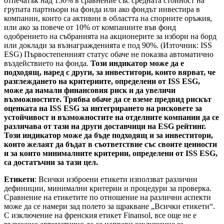
отпечатък над 150% в сравнение със средната стойност на
групата партньори на фонда или ако фондът инвестира в
компании, които са активни в областта на спорните оръжия,
или ако за повече от 10% от компаниите във фонд
одобрението на събранията на акционерите за избори на борд
или доклади за възнагражденията е под 90%. (Източник: ISS
ESG) Първостепенният статус обаче не показва автоматично
въздействието на фонда.
Този индикатор може да е
подходящ, наред с други, за инвеститори, които вярват, че
разглеждането на критериите, определени от ISS ESG,
може да намали финансовия риск и да увеличи
възможностите. Трябва обаче да се вземе предвид рискът
оценката на ISS ESG за интегрирането на рисковете за
устойчивост и възможностите на отделните компании да се
различава от тази на други доставчици на ESG рейтинг.
Този индикатор може да бъде подходящ и за инвеститори,
които желаят да бъдат в съответствие със своите ценности
и за които минималните критерии, определени от ISS ESG,
са достатъчни за тази цел.
Етикети
: Всички изброени етикети използват различни
дефиниции, минимални критерии и процедури за проверка.
Сравнение на етикетите по отношение на различни аспекти
може да се намери зад полето за щракване „Всички етикети“.
С изключение на френския етикет Finansol, все още не е