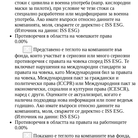
стоки с цивилна и военна употреба (напр. кислородни
маски за пилоти), при условие че тези стоки са
специално разработени или модифицирани за военна
употреба. Ако имате въпроси относно данните на
компанията, моля, свържете се директно с ISS ESG.
(Източник на данни: ISS ESG)
Противоречия в областта на човешките права
0.00%
Представено е теглото на компаниите във
фонда, които участват в сериозни или много сериозни
противоречия с правата на човека според ISS ESG. Те
включват нарушения на международни стандарти за
правата на човека, като Международния бил за правата
на човека, Международния пакт за граждански и
политически права (ICCPR) или Международния пакт за
икономически, социални и културни права (ICESCR),
наред с други. Оценките се актуализират, когато е
налична подходяща нова информация или поне веднъж
годишно. Ако имате въпроси относно данните на
компанията, моля, свържете се директно с ISS ESG.
(Източник на данни: ISS ESG)
Противоречия в областта на правата на работниците
0.00%
Показано е теглото на компаниите във фонда,