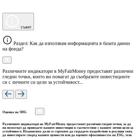
съвет
Раздел: Как да използвам информацията в базата данни
на фонда?
Различните индикатори в MyFairMoney предоставят различни
гледни точки, които ви помагат да съобразите инвестициите
си с личните си цели за устойчивост...
Оценка на SDG
Различните индикатори на MyFairMoney предоставят различни гледни точки, за да
ви помогнат да приведете вашите инвестиции в съответствие с вашите лични цели за
устойчивост. Независимо дали се стремите да създадете въздействие в реалния свят,
да инвестирате според вашите ценности или да оцените ефективността на ESG, тези