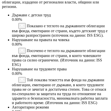
облигации, издадени от регионални власти, общини или
региони.
Държави с детски труд
0.00%
Показано е теглото на държавните облигации
във фонда, емитирани от страни, където детският труд е
широко разпространен (източник на данни: ISS ESG).
Нарушаване на правата на човека
0.00%
Посочено е теглото на държавните облигации
във фонда, емитирани от страни, в които човешките
права са силно ограничени. (Източник на данни: ISS
ESG)
Нарушаване на трудовите права
0.00%
Той показва тежестта във фонда на държавни
облигации, емитирани от държави, в които трудовите
права не се зачитат в достатъчна степен. Това се отнася
по-специално за защитата на труда по отношение на
здравето и безопасността, минималната работна заплата
и работното време. (Източник на данни: ISS ESG)
Авторитарни режими