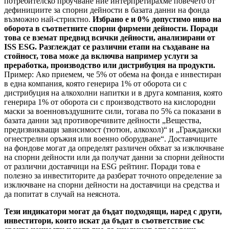
потребителско проучване ние интерпретирахме повечето от
дефинициите за спорни дейности в базата данни на фонда
възможно най-стриктно.
Избрано е и 0% допустимо ниво на
оборота в съответните спорни фирмени дейности. Поради
това се вземат предвид всички дейности, анализирани от
ISS ESG. Разглеждат се различни етапи на създаване на
стойност, това може да включва например услуги за
преработка, производство или дистрибуция на продукти.
Пример: Ако приемем, че 5% от обема на фонда е инвестиран
в една компания, която генерира 1% от оборота си с
дистрибуция на алкохолни напитки и в друга компания, която
генерира 1% от оборота си с производството на кислородни
маски за военновъздушните сили, тогава по 5% са показани в
базата данни зад противоречивите дейности „Вещества,
предизвикващи зависимост (тютюн, алкохол)“ и „Граждански
огнестрелни оръжия или военно оборудване“. Доставчиците
на фондове могат да определят различен обхват за изключване
на спорни дейности или да получат данни за спорни дейности
от различни доставчици на ESG рейтинг. Поради това е
полезно за инвеститорите да разберат точното определение за
изключване на спорни дейности на доставчици на средства и
да попитат в случай на неяснота.
Тези индикатори могат да бъдат подходящи, наред с други,
инвеститори, които искат да бъдат в съответствие със