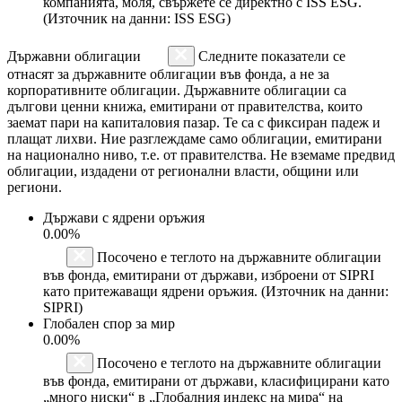
компанията, моля, свържете се директно с ISS ESG.
(Източник на данни: ISS ESG)
Държавни облигации
Следните показатели се
отнасят за държавните облигации във фонда, а не за
корпоративните облигации. Държавните облигации са
дългови ценни книжа, емитирани от правителства, които
заемат пари на капиталовия пазар. Те са с фиксиран падеж и
плащат лихви. Ние разглеждаме само облигации, емитирани
на национално ниво, т.е. от правителства. Не вземаме предвид
облигации, издадени от регионални власти, общини или
региони.
Държави с ядрени оръжия
0.00%
Посочено е теглото на държавните облигации
във фонда, емитирани от държави, изброени от SIPRI
като притежаващи ядрени оръжия. (Източник на данни:
SIPRI)
Глобален спор за мир
0.00%
Посочено е теглото на държавните облигации
във фонда, емитирани от държави, класифицирани като
„много ниски“ в „Глобалния индекс на мира“ на