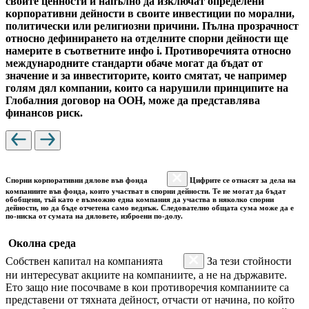
своите ценности и напълно да изключат определени
корпоративни дейности в своите инвестиции по морални,
политически или религиозни причини. Пълна прозрачност
относно дефинирането на отделните спорни дейности ще
намерите в съответните инфо i. Противоречията относно
международните стандарти обаче могат да бъдат от
значение и за инвеститорите, които смятат, че например
голям дял компании, които са нарушили принципите на
Глобалния договор на ООН, може да представлява
финансов риск.
Спорни корпоративни дялове във фонда
Цифрите се отнасят за дела на
компаниите във фонда, които участват в спорни дейности. Те не могат да бъдат
обобщени, тъй като е възможно една компания да участва в няколко спорни
дейности, но да бъде отчетена само веднъж. Следователно общата сума може да е
по-ниска от сумата на дяловете, изброени по-долу.
Околна среда
Собствен капитал на компанията
За тези стойности
ни интересуват акциите на компаниите, а не на държавите.
Ето защо ние посочваме в кои противоречия компаниите са
представени от тяхната дейност, отчасти от начина, по който