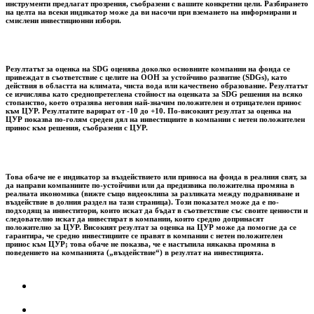
инструменти предлагат прозрения, съобразени с вашите конкретни цели. Разбирането
на целта на всеки индикатор може да ви насочи при вземането на информирани и
смислени инвестиционни избори.
Резултатът за оценка на SDG оценява доколко основните компании на фонда се
привеждат в съответствие с целите на ООН за устойчиво развитие (SDGs), като
действия в областта на климата, чиста вода или качествено образование. Резултатът
се изчислява като среднопретеглена стойност на оценката за SDG решения на всяко
стопанство, което отразява неговия най-значим положителен и отрицателен принос
към ЦУР. Резултатите варират от -10 до +10. По-високият резултат за оценка на
ЦУР показва по-голям среден дял на инвестициите в компании с нетен положителен
принос към решения, съобразени с ЦУР.
Това обаче не е индикатор за въздействието или приноса на фонда в реалния свят, за
да направи компаниите по-устойчиви или да предизвика положителна промяна в
реалната икономика (вижте също видеоклипа за разликата между подравняване и
въздействие в долния раздел на тази страница). Този показател може да е по-
подходящ за инвеститори, които искат да бъдат в съответствие със своите ценности и
следователно искат да инвестират в компании, които средно допринасят
положително за ЦУР. Високият резултат за оценка на ЦУР може да помогне да се
гарантира, че средно инвестициите се правят в компании с нетен положителен
принос към ЦУР; това обаче не показва, че е настъпила някаква промяна в
поведението на компанията („въздействие“) в резултат на инвестицията.