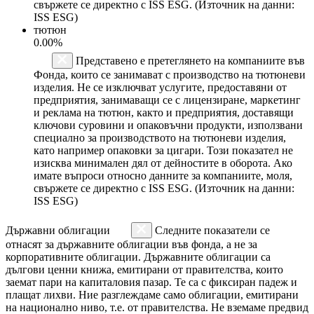
свържете се директно с ISS ESG. (Източник на данни:
ISS ESG)
тютюн
0.00%
Представено е претеглянето на компаниите във
Фонда, които се занимават с производство на тютюневи
изделия. Не се изключват услугите, предоставяни от
предприятия, занимаващи се с лицензиране, маркетинг
и реклама на тютюн, както и предприятия, доставящи
ключови суровини и опаковъчни продукти, използвани
специално за производството на тютюневи изделия,
като например опаковки за цигари. Този показател не
изисква минимален дял от дейностите в оборота. Ако
имате въпроси относно данните за компаниите, моля,
свържете се директно с ISS ESG. (Източник на данни:
ISS ESG)
Държавни облигации
Следните показатели се
отнасят за държавните облигации във фонда, а не за
корпоративните облигации. Държавните облигации са
дългови ценни книжа, емитирани от правителства, които
заемат пари на капиталовия пазар. Те са с фиксиран падеж и
плащат лихви. Ние разглеждаме само облигации, емитирани
на национално ниво, т.е. от правителства. Не вземаме предвид