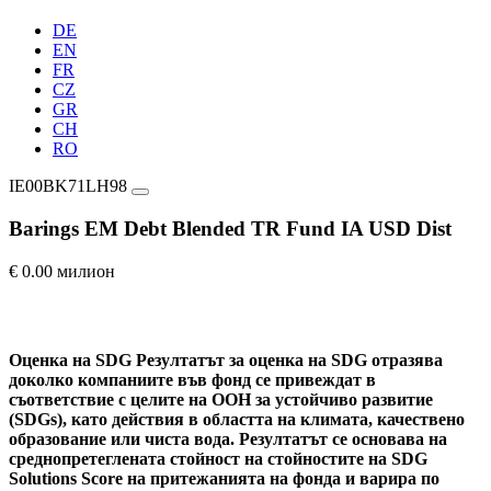
DE
EN
FR
CZ
GR
CH
RO
IE00BK71LH98
Barings EM Debt Blended TR Fund IA USD Dist
€ 0.00 милион
Оценка на SDG
Резултатът за оценка на SDG отразява
доколко компаниите във фонд се привеждат в
съответствие с целите на ООН за устойчиво развитие
(SDGs), като действия в областта на климата, качествено
образование или чиста вода. Резултатът се основава на
среднопретеглената стойност на стойностите на SDG
Solutions Score на притежанията на фонда и варира по