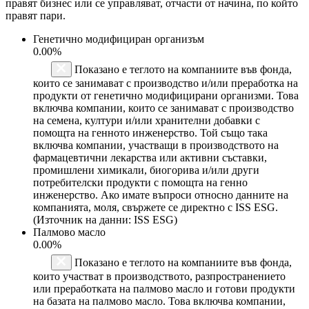
правят бизнес или се управляват, отчасти от начина, по който
правят пари.
Генетично модифициран организъм
0.00%
Показано е теглото на компаниите във фонда,
които се занимават с производство и/или преработка на
продукти от генетично модифицирани организми. Това
включва компании, които се занимават с производство
на семена, култури и/или хранителни добавки с
помощта на генното инженерство. Той също така
включва компании, участващи в производството на
фармацевтични лекарства или активни съставки,
промишлени химикали, биогорива и/или други
потребителски продукти с помощта на генно
инженерство. Ако имате въпроси относно данните на
компанията, моля, свържете се директно с ISS ESG.
(Източник на данни: ISS ESG)
Палмово масло
0.00%
Показано е теглото на компаниите във фонда,
които участват в производството, разпространението
или преработката на палмово масло и готови продукти
на базата на палмово масло. Това включва компании,