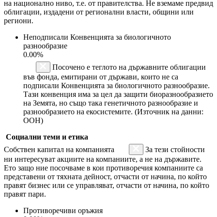
на национално ниво, т.е. от правителства. Не вземаме предвид
облигации, издадени от регионални власти, общини или
региони.
Неподписали Конвенцията за биологичното
разнообразие
0.00%
Посочено е теглото на държавните облигации
във фонда, емитирани от държави, които не са
подписали Конвенцията за биологичното разнообразие.
Тази конвенция има за цел да защити биоразнообразието
на Земята, но също така генетичното разнообразие и
разнообразието на екосистемите. (Източник на данни:
ООН)
Социални теми и етика
Собствен капитал на компанията
За тези стойности
ни интересуват акциите на компаниите, а не на държавите.
Ето защо ние посочваме в кои противоречия компаниите са
представени от тяхната дейност, отчасти от начина, по който
правят бизнес или се управляват, отчасти от начина, по който
правят пари.
Противоречиви оръжия