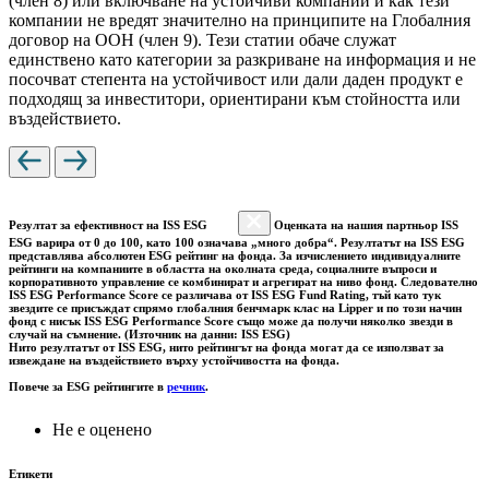
(член 8) или включване на устойчиви компании и как тези
компании не вредят значително на принципите на Глобалния
договор на ООН (член 9). Тези статии обаче служат
единствено като категории за разкриване на информация и не
посочват степента на устойчивост или дали даден продукт е
подходящ за инвеститори, ориентирани към стойността или
въздействието.
Резултат за ефективност на ISS ESG
Оценката на нашия партньор ISS
ESG варира от 0 до 100, като 100 означава „много добра“. Резултатът на ISS ESG
представлява абсолютен ESG рейтинг на фонда. За изчислението индивидуалните
рейтинги на компаниите в областта на околната среда, социалните въпроси и
корпоративното управление се комбинират и агрегират на ниво фонд. Следователно
ISS ESG Performance Score се различава от ISS ESG Fund Rating, тъй като тук
звездите се присъждат спрямо глобалния бенчмарк клас на Lipper и по този начин
фонд с нисък ISS ESG Performance Score също може да получи няколко звезди в
случай на съмнение. (Източник на данни: ISS ESG)
Нито резултатът от ISS ESG, нито рейтингът на фонда могат да се използват за
извеждане на въздействието върху устойчивостта на фонда.
Повече за ESG рейтингите в
речник
.
Не е оценено
Етикети