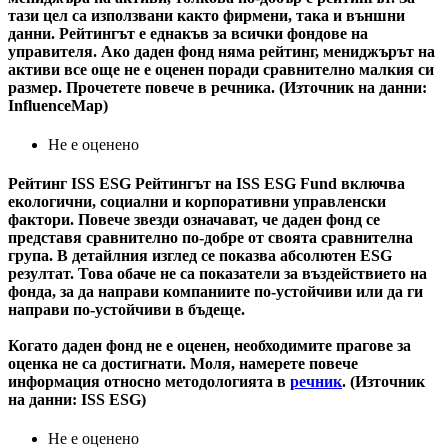
тази цел са използвани както фирмени, така и външни
данни. Рейтингът е еднакъв за всички фондове на
управителя. Ако даден фонд няма рейтинг, мениджърът на
активи все още не е оценен поради сравнително малкия си
размер. Прочетете повече в речника. (Източник на данни:
InfluenceMap)
Не е оценено
Рейтинг ISS ESG
Рейтингът на ISS ESG Fund включва
екологични, социални и корпоративни управленски
фактори. Повече звезди означават, че даден фонд се
представя сравнително по-добре от своята сравнителна
група. В детайлния изглед се показва абсолютен ESG
резултат. Това обаче не са показатели за въздействието на
фонда, за да направи компаниите по-устойчиви или да ги
направи по-устойчиви в бъдеще.
Когато даден фонд не е оценен, необходимите прагове за
оценка не са достигнати. Моля, намерете повече
информация относно методологията в
речник
. (Източник
на данни: ISS ESG)
Не е оценено