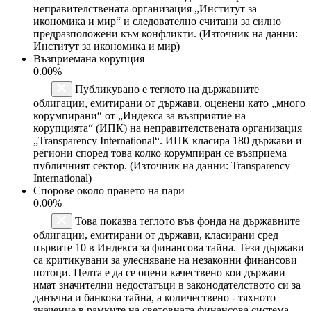
неправителствената организация „Институт за
икономика и мир“ и следователно считани за силно
предразположени към конфликти. (Източник на данни:
Институт за икономика и мир)
Възприемана корупция
0.00%
Публикувано е теглото на държавните
облигации, емитирани от държави, оценени като „много
корумпирани“ от „Индекса за възприятие на
корупцията“ (ИПК) на неправителствената организация
„Transparency International“. ИПК класира 180 държави и
региони според това колко корумпиран се възприема
публичният сектор. (Източник на данни: Transparency
International)
Спорове около прането на пари
0.00%
Това показва теглото във фонда на държавните
облигации, емитирани от държави, класирани сред
първите 10 в Индекса за финансова тайна. Тези държави
са критикувани за улесняване на незаконни финансови
потоци. Целта е да се оцени качествено кои държави
имат значителни недостатъци в законодателството си за
данъчна и банкова тайна, а количествено - тяхното
значение в рамките на световната финансова система.