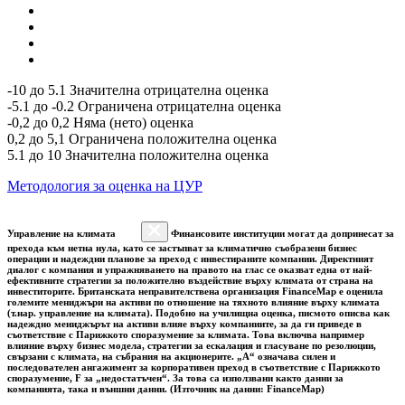
-10 до 5.1 Значителна отрицателна оценка
-5.1 до -0.2 Ограничена отрицателна оценка
-0,2 до 0,2 Няма (нето) оценка
0,2 до 5,1 Ограничена положителна оценка
5.1 до 10 Значителна положителна оценка
Методология за оценка на ЦУР
Управление на климата
Финансовите институции могат да допринесат за
прехода към нетна нула, като се застъпват за климатично съобразени бизнес
операции и надеждни планове за преход с инвестираните компании. Директният
диалог с компания и упражняването на правото на глас се оказват една от най-
ефективните стратегии за положително въздействие върху климата от страна на
инвеститорите. Британската неправителствена организация FinanceMap е оценила
големите мениджъри на активи по отношение на тяхното влияние върху климата
(т.нар. управление на климата). Подобно на училищна оценка, писмото описва как
надеждно мениджърът на активи влияе върху компаниите, за да ги приведе в
съответствие с Парижкото споразумение за климата. Това включва например
влияние върху бизнес модела, стратегии за ескалация и гласуване по резолюции,
свързани с климата, на събрания на акционерите. „A“ означава силен и
последователен ангажимент за корпоративен преход в съответствие с Парижкото
споразумение, F за „недостатъчен“. За това са използвани както данни за
компанията, така и външни данни. (Източник на данни: FinanceMap)