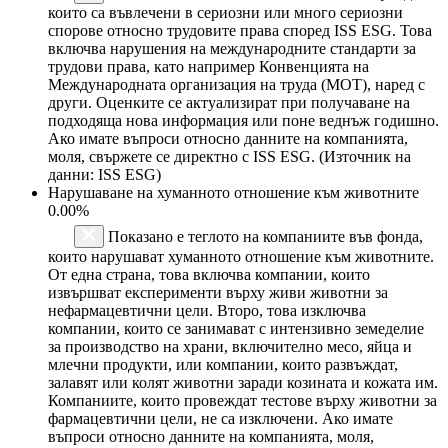
които са въвлечени в сериозни или много сериозни
спорове относно трудовите права според ISS ESG. Това
включва нарушения на международните стандарти за
трудови права, като например Конвенцията на
Международната организация на труда (МОТ), наред с
други. Оценките се актуализират при получаване на
подходяща нова информация или поне веднъж годишно.
Ако имате въпроси относно данните на компанията,
моля, свържете се директно с ISS ESG. (Източник на
данни: ISS ESG)
Нарушаване на хуманното отношение към животните
0.00%
Показано е теглото на компаниите във фонда,
които нарушават хуманното отношение към животните.
От една страна, това включва компании, които
извършват експерименти върху живи животни за
нефармацевтични цели. Второ, това изключва
компании, които се занимават с интензивно земеделие
за производство на храни, включително месо, яйца и
млечни продукти, или компании, които развъждат,
залавят или колят животни заради козината и кожата им.
Компаниите, които провеждат тестове върху животни за
фармацевтични цели, не са изключени. Ако имате
въпроси относно данните на компанията, моля,