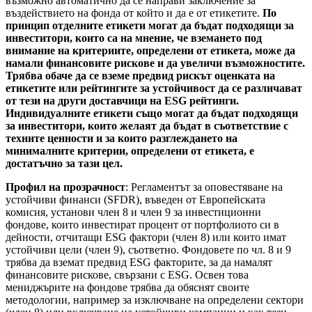
възможно автоматично да се направи заключение за
въздействието на фонда от който и да е от етикетите.
По
принцип отделните етикети могат да бъдат подходящи за
инвеститори, които са на мнение, че вземането под
внимание на критериите, определени от етикета, може да
намали финансовите рискове и да увеличи възможностите.
Трябва обаче да се вземе предвид рискът оценката на
етикетите или рейтингите за устойчивост да се различават
от тези на други доставчици на ESG рейтинги.
Индивидуалните етикети също могат да бъдат подходящи
за инвеститори, които желаят да бъдат в съответствие с
техните ценности и за които разглеждането на
минималните критерии, определени от етикета, е
достатъчно за тази цел.
Профил на прозрачност
: Регламентът за оповестяване на
устойчиви финанси (SFDR), въведен от Европейската
комисия, установи член 8 и член 9 за инвестиционни
фондове, които инвестират процент от портфолиото си в
дейности, отчитащи ESG фактори (член 8) или които имат
устойчиви цели (член 9), съответно. Фондовете по чл. 8 и 9
трябва да вземат предвид ESG факторите, за да намалят
финансовите рискове, свързани с ESG. Освен това
мениджърите на фондове трябва да обяснят своите
методологии, например за изключване на определени сектори