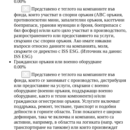
0.00%
Представено е теглото на компаниите във
фонда, които участват в спорни оръжия (ABC оръжия,
противопехотни мини, запалителни оръжия, касетъчни
боеприпаси, уранови муниции и броня, боеприпаси с
бял фосфор) и/или като цяло участват в производството,
разпространението или предоставянето на услуги,
свързани със спорни оръжия. Ако имате някакви
въпроси относно данните на компанията, моля,
свържете се директно с ISS ESG. (Източник на данни:
ISS ESG)
Граждански оръжия или военно оборудване
0.00%
Представено е теглото на компаниите във
фонда, които се занимават с производство, дистрибуция
или предоставяне на услуги, свързани с военно
оборудване (военни оръжия, поддържащо военно
оборудване, както и техни компоненти) и/или
граждански огнестрелни оръжия. Услугите включват
поддръжка, ремонт, тестване, транспорт и подобни
дейности в горните области. Този показател е широко
дефиниран, така че включва и компании, които са
активни, например, в областта на логиката (напр. чрез
транспортиране на танкове) или които произвеждат