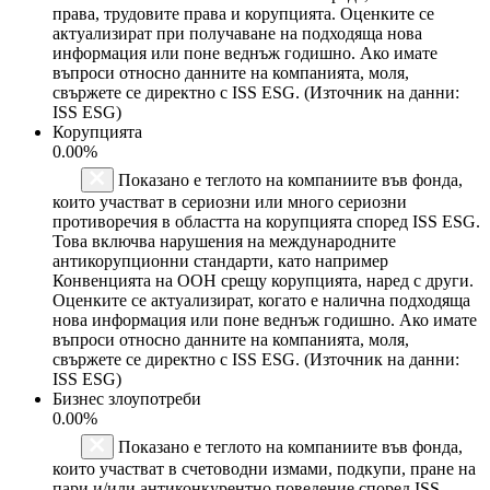
права, трудовите права и корупцията. Оценките се
актуализират при получаване на подходяща нова
информация или поне веднъж годишно. Ако имате
въпроси относно данните на компанията, моля,
свържете се директно с ISS ESG. (Източник на данни:
ISS ESG)
Корупцията
0.00%
Показано е теглото на компаниите във фонда,
които участват в сериозни или много сериозни
противоречия в областта на корупцията според ISS ESG.
Това включва нарушения на международните
антикорупционни стандарти, като например
Конвенцията на ООН срещу корупцията, наред с други.
Оценките се актуализират, когато е налична подходяща
нова информация или поне веднъж годишно. Ако имате
въпроси относно данните на компанията, моля,
свържете се директно с ISS ESG. (Източник на данни:
ISS ESG)
Бизнес злоупотреби
0.00%
Показано е теглото на компаниите във фонда,
които участват в счетоводни измами, подкупи, пране на
пари и/или антиконкурентно поведение според ISS