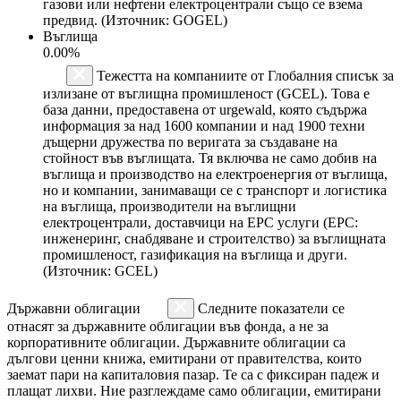
газови или нефтени електроцентрали също се взема
предвид. (Източник: GOGEL)
Въглища
0.00%
Тежестта на компаниите от Глобалния списък за
излизане от въглищна промишленост (GCEL). Това е
база данни, предоставена от urgewald, която съдържа
информация за над 1600 компании и над 1900 техни
дъщерни дружества по веригата за създаване на
стойност във въглищата. Тя включва не само добив на
въглища и производство на електроенергия от въглища,
но и компании, занимаващи се с транспорт и логистика
на въглища, производители на въглищни
електроцентрали, доставчици на EPC услуги (EPC:
инженеринг, снабдяване и строителство) за въглищната
промишленост, газификация на въглища и други.
(Източник: GCEL)
Държавни облигации
Следните показатели се
отнасят за държавните облигации във фонда, а не за
корпоративните облигации. Държавните облигации са
дългови ценни книжа, емитирани от правителства, които
заемат пари на капиталовия пазар. Те са с фиксиран падеж и
плащат лихви. Ние разглеждаме само облигации, емитирани