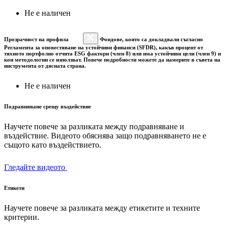
Не е наличен
Прозрачност на профила
Фондове, които са докладвали съгласно
Регламента за оповестяване на устойчиви финанси (SFDR), какъв процент от
тяхното портфолио отчита ESG фактори (член 8) или има устойчиви цели (член 9) и
кои методологии се използват. Повече подробности можете да намерите в съвета на
инструмента от дясната страна.
Не е наличен
Подравняване срещу въздействие
Научете повече за разликата между подравняване и
въздействие. Видеото обяснява защо подравняването не е
същото като въздействието.
Гледайте видеото
Етикети
Научете повече за разликата между етикетите и техните
критерии.