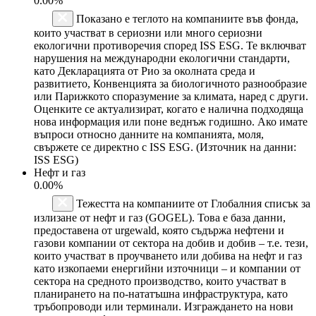
0.00%
Показано е теглото на компаниите във фонда,
които участват в сериозни или много сериозни
екологични противоречия според ISS ESG. Те включват
нарушения на международни екологични стандарти,
като Декларацията от Рио за околната среда и
развитието, Конвенцията за биологичното разнообразие
или Парижкото споразумение за климата, наред с други.
Оценките се актуализират, когато е налична подходяща
нова информация или поне веднъж годишно. Ако имате
въпроси относно данните на компанията, моля,
свържете се директно с ISS ESG. (Източник на данни:
ISS ESG)
Нефт и газ
0.00%
Тежестта на компаниите от Глобалния списък за
излизане от нефт и газ (GOGEL). Това е база данни,
предоставена от urgewald, която съдържа нефтени и
газови компании от сектора на добив и добив – т.е. тези,
които участват в проучването или добива на нефт и газ
като изкопаеми енергийни източници – и компании от
сектора на средното производство, които участват в
планирането на по-нататъшна инфраструктура, като
тръбопроводи или терминали. Изграждането на нови