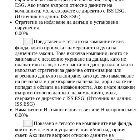
ESG. Ако имате въпроси относно данните на
компанията, моля, свържете се директно с ISS ESG.
(Източник на данни: ISS ESG)
Стратегии за избягване на данъци и установени
нарушения
0.00%
Представено е теглото на компаниите във
фонда, които пропускат намерението и духа на
данъчните закони. Това включва компании, които се
занимават с незаконно укриване на данъци, като не
плащат или плащат само частично данъци и/или които
използват стратегии за данъчна оптимизация или
агресивно данъчно планиране, като целево намаляване
на печалбата и прехвърляне на печалба, дори ако те не
попадат в обхвата на незаконността. Ако имате някакви
въпроси относно данните на компанията, моля,
свържете се директно с ISS ESG. (Източник на данни:
ISS ESG)
Няма жени в Изпълнителния съвет или Надзорния съвет
0.00%
Показано е теглото на компаниите във фонда,
които нямат жени в управителния и/или надзорния
съвет. Ако имате въпроси относно данните на