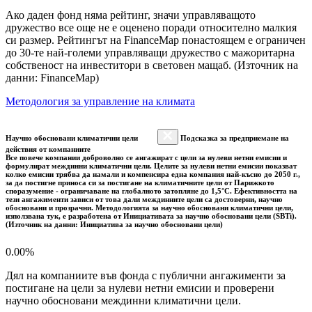
Ако даден фонд няма рейтинг, значи управляващото
дружество все още не е оценено поради относително малкия
си размер. Рейтингът на FinanceMap понастоящем е ограничен
до 30-те най-големи управляващи дружество с мажоритарна
собственост на инвеститори в световен мащаб. (Източник на
данни: FinanceMap)
Методология за управление на климата
Научно обосновани климатични цели
Подсказка за предприемане на
действия от компаниите
Все повече компании доброволно се ангажират с цели за нулеви нетни емисии и
формулират междинни климатични цели. Целите за нулеви нетни емисии показват
колко емисии трябва да намали и компенсира една компания най-късно до 2050 г.,
за да постигне приноса си за постигане на климатичните цели от Парижкото
споразумение - ограничаване на глобалното затопляне до 1,5°C. Ефективността на
тези ангажименти зависи от това дали междинните цели са достоверни, научно
обосновани и прозрачни. Методологията за научно обосновани климатични цели,
използвана тук, е разработена от Инициативата за научно обосновани цели (SBTi).
(Източник на данни: Инициатива за научно обосновани цели)
0.00%
Дял на компаниите във фонда с публични ангажименти за
постигане на цели за нулеви нетни емисии и проверени
научно обосновани междинни климатични цели.