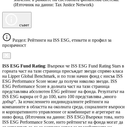
(Източник на данни: Tax Justice Network)
съвет
Раздел: Рейтинги на ISS ESG, етикети и профил за
прозрачност
ISS ESG Fund Rating
: Въпреки че ISS ESG Fund Rating Stars в
горната част на тази страница присъждат звезди спрямо класа
на Lipper Global Benchmark, и по този начин фонд с нисък ISS
ESG Performance Score може да получи няколко звезди. ISS
ESG Performance Score в долната част на тази страница
представлява абсолютен ESG рейтинг на фонда. Резултатът на
ISS ESG варира от 0 до 100, като 100 представлява „много
добър“. За изчислението индивидуалните рейтинги на
компаниите в областта на околната среда, социалните въпроси
и корпоративното управление се комбинират и агрегират на
ниво фонд. (Източник на данни: ISS ESG) Въпреки това, нито
ISS ESG Performance Score, нито рейтингът на фонда могат да