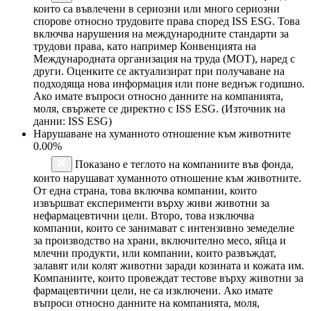
които са въвлечени в сериозни или много сериозни
спорове относно трудовите права според ISS ESG. Това
включва нарушения на международните стандарти за
трудови права, като например Конвенцията на
Международната организация на труда (МОТ), наред с
други. Оценките се актуализират при получаване на
подходяща нова информация или поне веднъж годишно.
Ако имате въпроси относно данните на компанията,
моля, свържете се директно с ISS ESG. (Източник на
данни: ISS ESG)
Нарушаване на хуманното отношение към животните
0.00%
Показано е теглото на компаниите във фонда,
които нарушават хуманното отношение към животните.
От една страна, това включва компании, които
извършват експерименти върху живи животни за
нефармацевтични цели. Второ, това изключва
компании, които се занимават с интензивно земеделие
за производство на храни, включително месо, яйца и
млечни продукти, или компании, които развъждат,
залавят или колят животни заради козината и кожата им.
Компаниите, които провеждат тестове върху животни за
фармацевтични цели, не са изключени. Ако имате
въпроси относно данните на компанията, моля,