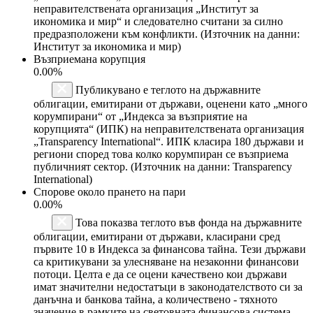
неправителствената организация „Институт за
икономика и мир“ и следователно считани за силно
предразположени към конфликти. (Източник на данни:
Институт за икономика и мир)
Възприемана корупция
0.00%
Публикувано е теглото на държавните
облигации, емитирани от държави, оценени като „много
корумпирани“ от „Индекса за възприятие на
корупцията“ (ИПК) на неправителствената организация
„Transparency International“. ИПК класира 180 държави и
региони според това колко корумпиран се възприема
публичният сектор. (Източник на данни: Transparency
International)
Спорове около прането на пари
0.00%
Това показва теглото във фонда на държавните
облигации, емитирани от държави, класирани сред
първите 10 в Индекса за финансова тайна. Тези държави
са критикувани за улесняване на незаконни финансови
потоци. Целта е да се оцени качествено кои държави
имат значителни недостатъци в законодателството си за
данъчна и банкова тайна, а количествено - тяхното
значение в рамките на световната финансова система.