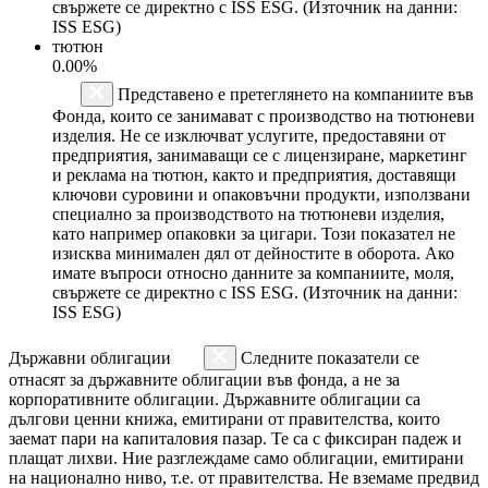
свържете се директно с ISS ESG. (Източник на данни:
ISS ESG)
тютюн
0.00%
Представено е претеглянето на компаниите във
Фонда, които се занимават с производство на тютюневи
изделия. Не се изключват услугите, предоставяни от
предприятия, занимаващи се с лицензиране, маркетинг
и реклама на тютюн, както и предприятия, доставящи
ключови суровини и опаковъчни продукти, използвани
специално за производството на тютюневи изделия,
като например опаковки за цигари. Този показател не
изисква минимален дял от дейностите в оборота. Ако
имате въпроси относно данните за компаниите, моля,
свържете се директно с ISS ESG. (Източник на данни:
ISS ESG)
Държавни облигации
Следните показатели се
отнасят за държавните облигации във фонда, а не за
корпоративните облигации. Държавните облигации са
дългови ценни книжа, емитирани от правителства, които
заемат пари на капиталовия пазар. Те са с фиксиран падеж и
плащат лихви. Ние разглеждаме само облигации, емитирани
на национално ниво, т.е. от правителства. Не вземаме предвид