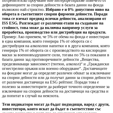
потребителско проучване ние интерпретирахме повечето от
дефинициите за спорни дейности в базата данни на фонда
възможно най-стриктно.
Избрано е и 0% допустимо ниво на
оборота в съответните спорни фирмени дейности. Поради
това се вземат предвид всички дейности, анализирани от
ISS ESG. Разглеждат се различни етапи на създаване на
стойност, това може да включва например услуги за
преработка, производство или дистрибуция на продукти.
Пример: Ако приемем, че 5% от обема на фонда е инвестиран
в една компания, която генерира 1% от оборота си с
дистрибуция на алкохолни напитки и в друга компания, която
генерира 1% от оборота си с производството на кислородни
маски за военновъздушните сили, тогава по 5% са показани в
базата данни зад противоречивите дейности „Вещества,
предизвикващи зависимост (тютюн, алкохол)“ и „Граждански
огнестрелни оръжия или военно оборудване“. Доставчиците
на фондове могат да определят различен обхват за изключване
на спорни дейности или да получат данни за спорни дейности
от различни доставчици на ESG рейтинг. Поради това е
полезно за инвеститорите да разберат точното определение за
изключване на спорни дейности на доставчици на средства и
да попитат в случай на неяснота.
Тези индикатори могат да бъдат подходящи, наред с други,
инвеститори, които искат да бъдат в съответствие със