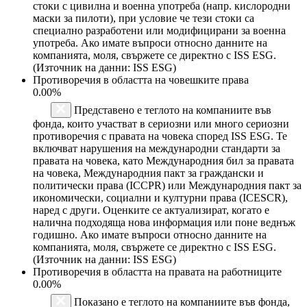
стоки с цивилна и военна употреба (напр. кислородни
маски за пилоти), при условие че тези стоки са
специално разработени или модифицирани за военна
употреба. Ако имате въпроси относно данните на
компанията, моля, свържете се директно с ISS ESG.
(Източник на данни: ISS ESG)
Противоречия в областта на човешките права
0.00%
Представено е теглото на компаниите във
фонда, които участват в сериозни или много сериозни
противоречия с правата на човека според ISS ESG. Те
включват нарушения на международни стандарти за
правата на човека, като Международния бил за правата
на човека, Международния пакт за граждански и
политически права (ICCPR) или Международния пакт за
икономически, социални и културни права (ICESCR),
наред с други. Оценките се актуализират, когато е
налична подходяща нова информация или поне веднъж
годишно. Ако имате въпроси относно данните на
компанията, моля, свържете се директно с ISS ESG.
(Източник на данни: ISS ESG)
Противоречия в областта на правата на работниците
0.00%
Показано е теглото на компаниите във фонда,