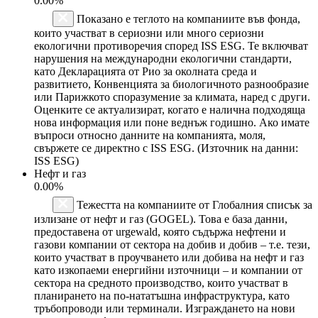
0.00%
Показано е теглото на компаниите във фонда,
които участват в сериозни или много сериозни
екологични противоречия според ISS ESG. Те включват
нарушения на международни екологични стандарти,
като Декларацията от Рио за околната среда и
развитието, Конвенцията за биологичното разнообразие
или Парижкото споразумение за климата, наред с други.
Оценките се актуализират, когато е налична подходяща
нова информация или поне веднъж годишно. Ако имате
въпроси относно данните на компанията, моля,
свържете се директно с ISS ESG. (Източник на данни:
ISS ESG)
Нефт и газ
0.00%
Тежестта на компаниите от Глобалния списък за
излизане от нефт и газ (GOGEL). Това е база данни,
предоставена от urgewald, която съдържа нефтени и
газови компании от сектора на добив и добив – т.е. тези,
които участват в проучването или добива на нефт и газ
като изкопаеми енергийни източници – и компании от
сектора на средното производство, които участват в
планирането на по-нататъшна инфраструктура, като
тръбопроводи или терминали. Изграждането на нови