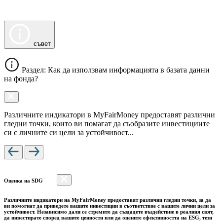
съвет
Раздел: Как да използвам информацията в базата данни
на фонда?
Различните индикатори в MyFairMoney предоставят различни
гледни точки, които ви помагат да съобразите инвестициите
си с личните си цели за устойчивост...
Оценка на SDG
Различните индикатори на MyFairMoney предоставят различни гледни точки, за да
ви помогнат да приведете вашите инвестиции в съответствие с вашите лични цели за
устойчивост. Независимо дали се стремите да създадете въздействие в реалния свят,
да инвестирате според вашите ценности или да оцените ефективността на ESG, тези