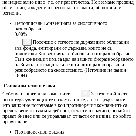
на национално ниво, т.е. от правителства. Не вземаме предвид
облигации, издадени от регионални власти, общини или
региони.
Неподписали Конвенцията за биологичното
разнообразие
0.00%
Посочено е теглото на държавните облигации
във фонда, емитирани от държави, които не са
подписали Конвенцията за биологичното разнообразие.
Тази конвенция има за цел да защити биоразнообразието
на Земята, но също така генетичното разнообразие и
разнообразието на екосистемите. (Източник на данни:
ООН)
Социални теми и етика
Собствен капитал на компанията
За тези стойности
ни интересуват акциите на компаниите, а не на държавите.
Ето защо ние посочваме в кои противоречия компаниите са
представени от тяхната дейност, отчасти от начина, по който
правят бизнес или се управляват, отчасти от начина, по който
правят пари.
Противоречиви оръжия