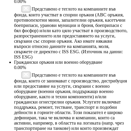
0.00%
Представено е теглото на компаниите във
фонда, които участват в спорни оръжия (ABC оръжия,
противопехотни мини, запалителни оръжия, касетъчни
боеприпаси, уранови муниции и броня, боеприпаси с
бял фосфор) и/или като цяло участват в производството,
разпространението или предоставянето на услуги,
свързани със спорни оръжия. Ако имате някакви
въпроси относно данните на компанията, моля,
свържете се директно с ISS ESG. (Източник на данни:
ISS ESG)
Граждански оръжия или военно оборудване
0.00%
Представено е теглото на компаниите във
фонда, които се занимават с производство, дистрибуция
или предоставяне на услуги, свързани с военно
оборудване (военни оръжия, поддържащо военно
оборудване, както и техни компоненти) и/или
граждански огнестрелни оръжия. Услугите включват
поддръжка, ремонт, тестване, транспорт и подобни
дейности в горните области. Този показател е широко
дефиниран, така че включва и компании, които са
активни, например, в областта на логиката (напр. чрез
транспортиране на танкове) или които произвеждат