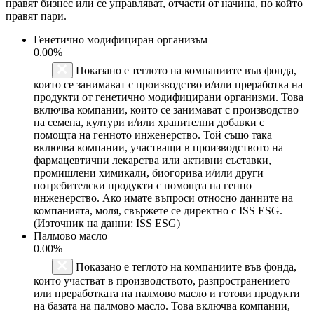
правят бизнес или се управляват, отчасти от начина, по който
правят пари.
Генетично модифициран организъм
0.00%
Показано е теглото на компаниите във фонда,
които се занимават с производство и/или преработка на
продукти от генетично модифицирани организми. Това
включва компании, които се занимават с производство
на семена, култури и/или хранителни добавки с
помощта на генното инженерство. Той също така
включва компании, участващи в производството на
фармацевтични лекарства или активни съставки,
промишлени химикали, биогорива и/или други
потребителски продукти с помощта на генно
инженерство. Ако имате въпроси относно данните на
компанията, моля, свържете се директно с ISS ESG.
(Източник на данни: ISS ESG)
Палмово масло
0.00%
Показано е теглото на компаниите във фонда,
които участват в производството, разпространението
или преработката на палмово масло и готови продукти
на базата на палмово масло. Това включва компании,