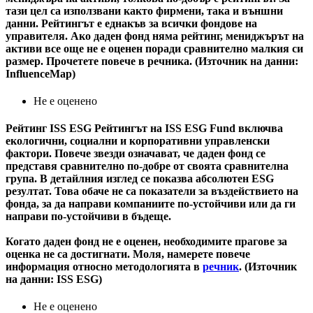
тази цел са използвани както фирмени, така и външни
данни. Рейтингът е еднакъв за всички фондове на
управителя. Ако даден фонд няма рейтинг, мениджърът на
активи все още не е оценен поради сравнително малкия си
размер. Прочетете повече в речника. (Източник на данни:
InfluenceMap)
Не е оценено
Рейтинг ISS ESG
Рейтингът на ISS ESG Fund включва
екологични, социални и корпоративни управленски
фактори. Повече звезди означават, че даден фонд се
представя сравнително по-добре от своята сравнителна
група. В детайлния изглед се показва абсолютен ESG
резултат. Това обаче не са показатели за въздействието на
фонда, за да направи компаниите по-устойчиви или да ги
направи по-устойчиви в бъдеще.
Когато даден фонд не е оценен, необходимите прагове за
оценка не са достигнати. Моля, намерете повече
информация относно методологията в
речник
. (Източник
на данни: ISS ESG)
Не е оценено