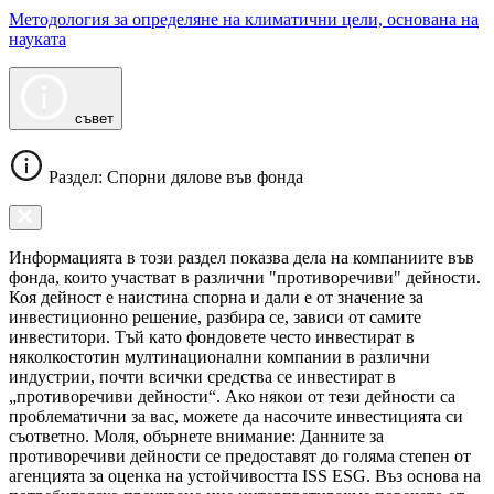
Методология за определяне на климатични цели, основана на
науката
съвет
Раздел: Спорни дялове във фонда
Информацията в този раздел показва дела на компаниите във
фонда, които участват в различни "противоречиви" дейности.
Коя дейност е наистина спорна и дали е от значение за
инвестиционно решение, разбира се, зависи от самите
инвеститори. Тъй като фондовете често инвестират в
няколкостотин мултинационални компании в различни
индустрии, почти всички средства се инвестират в
„противоречиви дейности“. Ако някои от тези дейности са
проблематични за вас, можете да насочите инвестицията си
съответно. Моля, обърнете внимание: Данните за
противоречиви дейности се предоставят до голяма степен от
агенцията за оценка на устойчивостта ISS ESG. Въз основа на