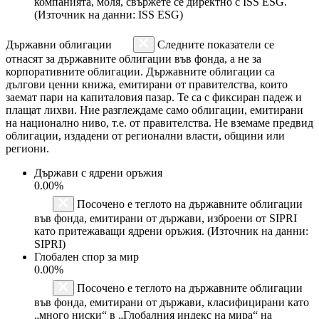
компанията, моля, свържете се директно с ISS ESG.
(Източник на данни: ISS ESG)
Държавни облигации
Следните показатели се
отнасят за държавните облигации във фонда, а не за
корпоративните облигации. Държавните облигации са
дългови ценни книжа, емитирани от правителства, които
заемат пари на капиталовия пазар. Те са с фиксиран падеж и
плащат лихви. Ние разглеждаме само облигации, емитирани
на национално ниво, т.е. от правителства. Не вземаме предвид
облигации, издадени от регионални власти, общини или
региони.
Държави с ядрени оръжия
0.00%
Посочено е теглото на държавните облигации
във фонда, емитирани от държави, изброени от SIPRI
като притежаващи ядрени оръжия. (Източник на данни:
SIPRI)
Глобален спор за мир
0.00%
Посочено е теглото на държавните облигации
във фонда, емитирани от държави, класифицирани като
„много ниски“ в „Глобалния индекс на мира“ на