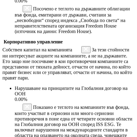
0.00%
Посочено е теглото на държавните облигации
във фонда, емитирани от държави, считани за
„несвободни“ според индекса „Свобода по света“ на
неправителствената организация Freedom House
(източник на данни: Freedom House).
Корпоративно управление
Собствен капитал на компанията
За тези стойности
ни интересуват акциите на компаниите, а не на държавите.
Ето защо ние посочваме в кои противоречия компаниите са
представени от тяхната дейност, отчасти от начина, по който
правят бизнес или се управляват, отчасти от начина, по който
правят пари.
Нарушаване на принципите на Глобалния договор на
ООН
0.00%
Показано е теглото на компаниите във фонда,
които участват в сериозни или много сериозни
противоречия в поне една от четирите основни области
на Глобалния договор на ООН според ISS ESG. Те
включват нарушения на международните стандарти в
областта на опазването на околната среда, човешките