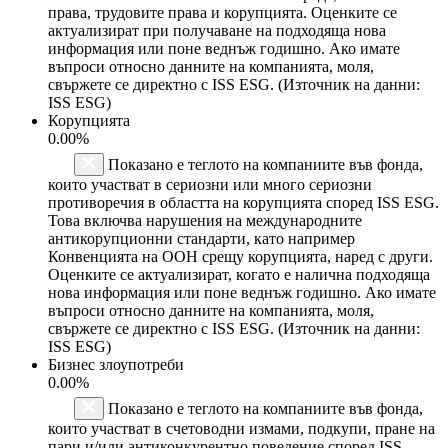
права, трудовите права и корупцията. Оценките се
актуализират при получаване на подходяща нова
информация или поне веднъж годишно. Ако имате
въпроси относно данните на компанията, моля,
свържете се директно с ISS ESG. (Източник на данни:
ISS ESG)
Корупцията
0.00%
Показано е теглото на компаниите във фонда,
които участват в сериозни или много сериозни
противоречия в областта на корупцията според ISS ESG.
Това включва нарушения на международните
антикорупционни стандарти, като например
Конвенцията на ООН срещу корупцията, наред с други.
Оценките се актуализират, когато е налична подходяща
нова информация или поне веднъж годишно. Ако имате
въпроси относно данните на компанията, моля,
свържете се директно с ISS ESG. (Източник на данни:
ISS ESG)
Бизнес злоупотреби
0.00%
Показано е теглото на компаниите във фонда,
които участват в счетоводни измами, подкупи, пране на
пари и/или антиконкурентно поведение според ISS