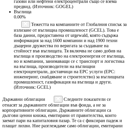
газови или нефтени електроцентрали също се взема
предвид. (Източник: GOGEL)
Въглища
0.00%
Тежестта на компаниите от Глобалния списък за
излизане от въглищна промишленост (GCEL). Това е
база данни, предоставена от urgewald, която съдържа
информация за над 1600 компании и над 1900 техни
дъщерни дружества по веригата за създаване на
стойност във въглищата. Тя включва не само добив на
въглища и производство на електроенергия от въглища,
но и компании, занимаващи се с транспорт и логистика
на въглища, производители на въглищни
електроцентрали, доставчици на EPC услуги (EPC:
инженеринг, снабдяване и строителство) за въглищната
промишленост, газификация на въглища и други.
(Източник: GCEL)
Държавни облигации
Следните показатели се
отнасят за държавните облигации във фонда, а не за
корпоративните облигации. Държавните облигации са
дългови ценни книжа, емитирани от правителства, които
заемат пари на капиталовия пазар. Те са с фиксиран падеж и
плащат лихви. Ние разглеждаме само облигации, емитирани