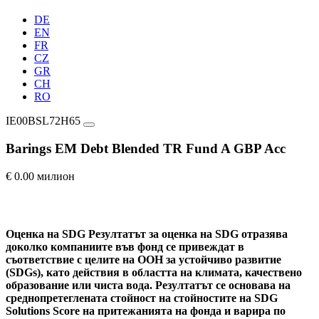
DE
EN
FR
CZ
GR
CH
RO
IE00BSL72H65
Barings EM Debt Blended TR Fund A GBP Acc
€ 0.00 милион
Оценка на SDG
Резултатът за оценка на SDG отразява
доколко компаниите във фонд се привеждат в
съответствие с целите на ООН за устойчиво развитие
(SDGs), като действия в областта на климата, качествено
образование или чиста вода. Резултатът се основава на
среднопретеглената стойност на стойностите на SDG
Solutions Score на притежанията на фонда и варира по