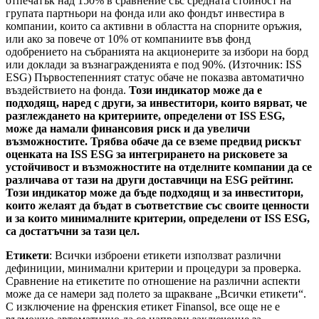
отпечатък над 150% в сравнение със средната стойност на
групата партньори на фонда или ако фондът инвестира в
компании, които са активни в областта на спорните оръжия,
или ако за повече от 10% от компаниите във фонд
одобрението на събранията на акционерите за избори на борд
или доклади за възнагражденията е под 90%. (Източник: ISS
ESG) Първостепенният статус обаче не показва автоматично
въздействието на фонда.
Този индикатор може да е
подходящ, наред с други, за инвеститори, които вярват, че
разглеждането на критериите, определени от ISS ESG,
може да намали финансовия риск и да увеличи
възможностите. Трябва обаче да се вземе предвид рискът
оценката на ISS ESG за интегрирането на рисковете за
устойчивост и възможностите на отделните компании да се
различава от тази на други доставчици на ESG рейтинг.
Този индикатор може да бъде подходящ и за инвеститори,
които желаят да бъдат в съответствие със своите ценности
и за които минималните критерии, определени от ISS ESG,
са достатъчни за тази цел.
Етикети
: Всички изброени етикети използват различни
дефиниции, минимални критерии и процедури за проверка.
Сравнение на етикетите по отношение на различни аспекти
може да се намери зад полето за щракване „Всички етикети“.
С изключение на френския етикет Finansol, все още не е