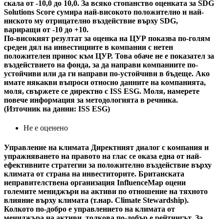
скала от -10,0 до 10,0. За всяко стопанство оценката за SDG
Solutions Score сумира най-високото положително и най-
ниското му отрицателно въздействие върху SDG,
вариращи от -10 до +10.
По-високият резултат за оценка на ЦУР показва по-голям
среден дял на инвестициите в компании с нетен
положителен принос към ЦУР. Това обаче не е показател за
въздействието на фонда, за да направи компаниите по-
устойчиви или да ги направи по-устойчиви в бъдеще. Ако
имате някакви въпроси относно данните на компанията,
моля, свържете се директно с ISS ESG. Моля, намерете
повече информация за методологията в речника.
(Източник на данни: ISS ESG)
Не е оценено
Управление на климата
Директният диалог с компания и
упражняването на правото на глас се оказа една от най-
ефективните стратегии за положително въздействие върху
климата от страна на инвеститорите. Британската
неправителствена организация InfluenceMap оцени
големите мениджъри на активи по отношение на тяхното
влияние върху климата (т.нар. Climate Stewardship).
Колкото по-добро е управлението на климата от
мениджъра на активи, толкова по-добър е рейтингът. За