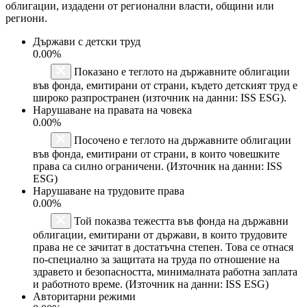
облигации, издадени от регионални власти, общини или
региони.
Държави с детски труд
0.00%
Показано е теглото на държавните облигации
във фонда, емитирани от страни, където детският труд е
широко разпространен (източник на данни: ISS ESG).
Нарушаване на правата на човека
0.00%
Посочено е теглото на държавните облигации
във фонда, емитирани от страни, в които човешките
права са силно ограничени. (Източник на данни: ISS
ESG)
Нарушаване на трудовите права
0.00%
Той показва тежестта във фонда на държавни
облигации, емитирани от държави, в които трудовите
права не се зачитат в достатъчна степен. Това се отнася
по-специално за защитата на труда по отношение на
здравето и безопасността, минималната работна заплата
и работното време. (Източник на данни: ISS ESG)
Авторитарни режими