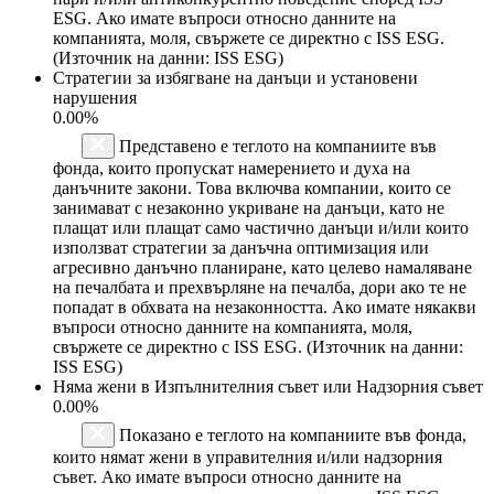
ESG. Ако имате въпроси относно данните на
компанията, моля, свържете се директно с ISS ESG.
(Източник на данни: ISS ESG)
Стратегии за избягване на данъци и установени
нарушения
0.00%
Представено е теглото на компаниите във
фонда, които пропускат намерението и духа на
данъчните закони. Това включва компании, които се
занимават с незаконно укриване на данъци, като не
плащат или плащат само частично данъци и/или които
използват стратегии за данъчна оптимизация или
агресивно данъчно планиране, като целево намаляване
на печалбата и прехвърляне на печалба, дори ако те не
попадат в обхвата на незаконността. Ако имате някакви
въпроси относно данните на компанията, моля,
свържете се директно с ISS ESG. (Източник на данни:
ISS ESG)
Няма жени в Изпълнителния съвет или Надзорния съвет
0.00%
Показано е теглото на компаниите във фонда,
които нямат жени в управителния и/или надзорния
съвет. Ако имате въпроси относно данните на