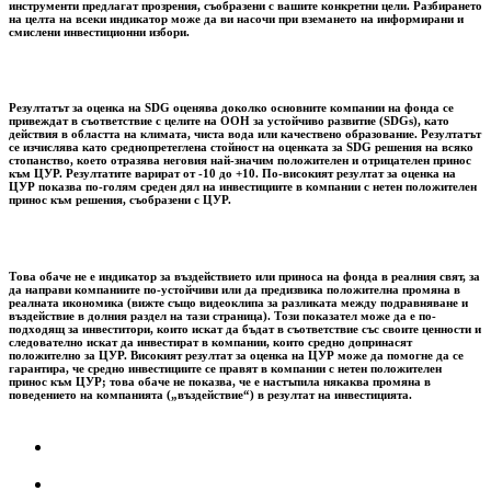
инструменти предлагат прозрения, съобразени с вашите конкретни цели. Разбирането
на целта на всеки индикатор може да ви насочи при вземането на информирани и
смислени инвестиционни избори.
Резултатът за оценка на SDG оценява доколко основните компании на фонда се
привеждат в съответствие с целите на ООН за устойчиво развитие (SDGs), като
действия в областта на климата, чиста вода или качествено образование. Резултатът
се изчислява като среднопретеглена стойност на оценката за SDG решения на всяко
стопанство, което отразява неговия най-значим положителен и отрицателен принос
към ЦУР. Резултатите варират от -10 до +10. По-високият резултат за оценка на
ЦУР показва по-голям среден дял на инвестициите в компании с нетен положителен
принос към решения, съобразени с ЦУР.
Това обаче не е индикатор за въздействието или приноса на фонда в реалния свят, за
да направи компаниите по-устойчиви или да предизвика положителна промяна в
реалната икономика (вижте също видеоклипа за разликата между подравняване и
въздействие в долния раздел на тази страница). Този показател може да е по-
подходящ за инвеститори, които искат да бъдат в съответствие със своите ценности и
следователно искат да инвестират в компании, които средно допринасят
положително за ЦУР. Високият резултат за оценка на ЦУР може да помогне да се
гарантира, че средно инвестициите се правят в компании с нетен положителен
принос към ЦУР; това обаче не показва, че е настъпила някаква промяна в
поведението на компанията („въздействие“) в резултат на инвестицията.