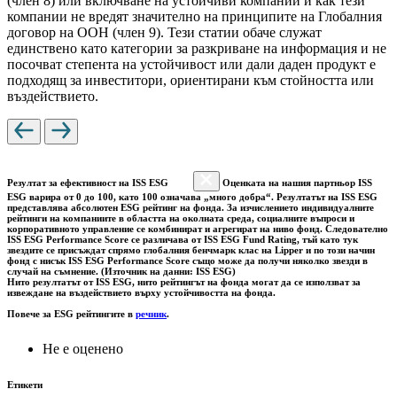
(член 8) или включване на устойчиви компании и как тези
компании не вредят значително на принципите на Глобалния
договор на ООН (член 9). Тези статии обаче служат
единствено като категории за разкриване на информация и не
посочват степента на устойчивост или дали даден продукт е
подходящ за инвеститори, ориентирани към стойността или
въздействието.
Резултат за ефективност на ISS ESG
Оценката на нашия партньор ISS
ESG варира от 0 до 100, като 100 означава „много добра“. Резултатът на ISS ESG
представлява абсолютен ESG рейтинг на фонда. За изчислението индивидуалните
рейтинги на компаниите в областта на околната среда, социалните въпроси и
корпоративното управление се комбинират и агрегират на ниво фонд. Следователно
ISS ESG Performance Score се различава от ISS ESG Fund Rating, тъй като тук
звездите се присъждат спрямо глобалния бенчмарк клас на Lipper и по този начин
фонд с нисък ISS ESG Performance Score също може да получи няколко звезди в
случай на съмнение. (Източник на данни: ISS ESG)
Нито резултатът от ISS ESG, нито рейтингът на фонда могат да се използват за
извеждане на въздействието върху устойчивостта на фонда.
Повече за ESG рейтингите в
речник
.
Не е оценено
Етикети