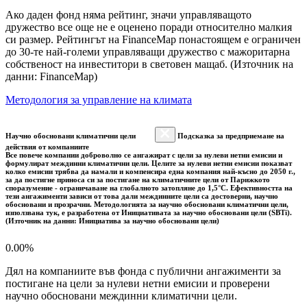
Ако даден фонд няма рейтинг, значи управляващото
дружество все още не е оценено поради относително малкия
си размер. Рейтингът на FinanceMap понастоящем е ограничен
до 30-те най-големи управляващи дружество с мажоритарна
собственост на инвеститори в световен мащаб. (Източник на
данни: FinanceMap)
Методология за управление на климата
Научно обосновани климатични цели
Подсказка за предприемане на
действия от компаниите
Все повече компании доброволно се ангажират с цели за нулеви нетни емисии и
формулират междинни климатични цели. Целите за нулеви нетни емисии показват
колко емисии трябва да намали и компенсира една компания най-късно до 2050 г.,
за да постигне приноса си за постигане на климатичните цели от Парижкото
споразумение - ограничаване на глобалното затопляне до 1,5°C. Ефективността на
тези ангажименти зависи от това дали междинните цели са достоверни, научно
обосновани и прозрачни. Методологията за научно обосновани климатични цели,
използвана тук, е разработена от Инициативата за научно обосновани цели (SBTi).
(Източник на данни: Инициатива за научно обосновани цели)
0.00%
Дял на компаниите във фонда с публични ангажименти за
постигане на цели за нулеви нетни емисии и проверени
научно обосновани междинни климатични цели.