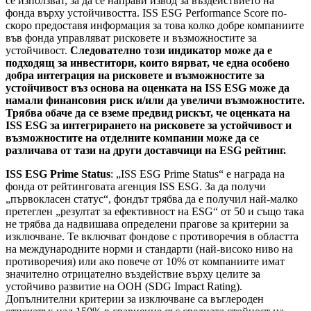
се използват, за да се направи извод за въздействието на
фонда върху устойчивостта. ISS ESG Performance Score по-
скоро предоставя информация за това колко добре компаниите
във фонда управляват рисковете и възможностите за
устойчивост.
Следователно този индикатор може да е
подходящ за инвеститори, които вярват, че една особено
добра интеграция на рисковете и възможностите за
устойчивост въз основа на оценката на ISS ESG може да
намали финансовия риск и/или да увеличи възможностите.
Трябва обаче да се вземе предвид рискът, че оценката на
ISS ESG за интегрирането на рисковете за устойчивост и
възможностите на отделните компании може да се
различава от тази на други доставчици на ESG рейтинг.
ISS ESG Prime Status
: „ISS ESG Prime Status“ е награда на
фонда от рейтинговата агенция ISS ESG. За да получи
„първокласен статус“, фондът трябва да е получил най-малко
претеглен „резултат за ефективност на ESG“ от 50 и също така
не трябва да надвишава определени прагове за критерии за
изключване. Те включват фондове с противоречия в областта
на международните норми и стандарти (най-високо ниво на
противоречия) или ако повече от 10% от компаниите имат
значително отрицателно въздействие върху целите за
устойчиво развитие на ООН (SDG Impact Rating).
Допълнителни критерии за изключване са въглероден