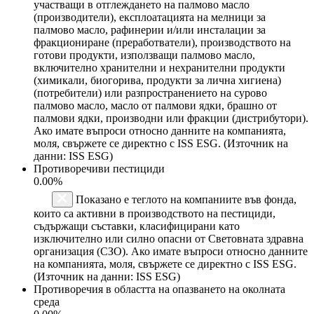
участващи в отглеждането на палмово масло
(производители), експлоатацията на мелници за
палмово масло, рафинерии и/или инсталации за
фракциониране (преработватели), производството на
готови продукти, използващи палмово масло,
включително хранителни и нехранителни продукти
(химикали, биогорива, продукти за лична хигиена)
(потребители) или разпространението на сурово
палмово масло, масло от палмови ядки, брашно от
палмови ядки, производни или фракции (дистрибутори).
Ако имате въпроси относно данните на компанията,
моля, свържете се директно с ISS ESG. (Източник на
данни: ISS ESG)
Противоречиви пестициди
0.00%
Показано е теглото на компаниите във фонда,
които са активни в производството на пестициди,
съдържащи съставки, класифицирани като
изключително или силно опасни от Световната здравна
организация (СЗО). Ако имате въпроси относно данните
на компанията, моля, свържете се директно с ISS ESG.
(Източник на данни: ISS ESG)
Противоречия в областта на опазването на околната
среда