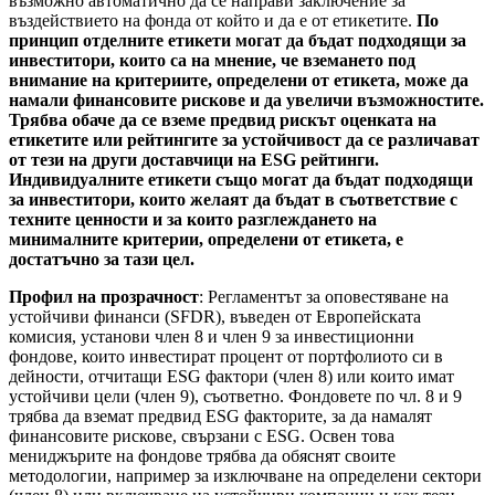
възможно автоматично да се направи заключение за
въздействието на фонда от който и да е от етикетите.
По
принцип отделните етикети могат да бъдат подходящи за
инвеститори, които са на мнение, че вземането под
внимание на критериите, определени от етикета, може да
намали финансовите рискове и да увеличи възможностите.
Трябва обаче да се вземе предвид рискът оценката на
етикетите или рейтингите за устойчивост да се различават
от тези на други доставчици на ESG рейтинги.
Индивидуалните етикети също могат да бъдат подходящи
за инвеститори, които желаят да бъдат в съответствие с
техните ценности и за които разглеждането на
минималните критерии, определени от етикета, е
достатъчно за тази цел.
Профил на прозрачност
: Регламентът за оповестяване на
устойчиви финанси (SFDR), въведен от Европейската
комисия, установи член 8 и член 9 за инвестиционни
фондове, които инвестират процент от портфолиото си в
дейности, отчитащи ESG фактори (член 8) или които имат
устойчиви цели (член 9), съответно. Фондовете по чл. 8 и 9
трябва да вземат предвид ESG факторите, за да намалят
финансовите рискове, свързани с ESG. Освен това
мениджърите на фондове трябва да обяснят своите
методологии, например за изключване на определени сектори