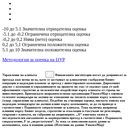
-10 до 5.1 Значителна отрицателна оценка
-5.1 до -0.2 Ограничена отрицателна оценка
-0,2 до 0,2 Няма (нето) оценка
0,2 до 5,1 Ограничена положителна оценка
5.1 до 10 Значителна положителна оценка
Методология за оценка на ЦУР
Управление на климата
Финансовите институции могат да допринесат за
прехода към нетна нула, като се застъпват за климатично съобразени бизнес
операции и надеждни планове за преход с инвестираните компании. Директният
диалог с компания и упражняването на правото на глас се оказват една от най-
ефективните стратегии за положително въздействие върху климата от страна на
инвеститорите. Британската неправителствена организация FinanceMap е оценила
големите мениджъри на активи по отношение на тяхното влияние върху климата
(т.нар. управление на климата). Подобно на училищна оценка, писмото описва как
надеждно мениджърът на активи влияе върху компаниите, за да ги приведе в
съответствие с Парижкото споразумение за климата. Това включва например
влияние върху бизнес модела, стратегии за ескалация и гласуване по резолюции,
свързани с климата, на събрания на акционерите. „A“ означава силен и
последователен ангажимент за корпоративен преход в съответствие с Парижкото
споразумение, F за „недостатъчен“. За това са използвани както данни за
компанията, така и външни данни. (Източник на данни: FinanceMap)