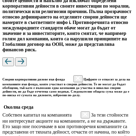
своите ценности и напълно да изключат определени
корпоративни дейности в своите инвестиции по морални,
политически или религиозни причини. Пълна прозрачност
относно дефинирането на отделните спорни дейности ще
намерите в съответните инфо i. Противоречията относно
международните стандарти обаче могат да бъдат от
значение и за инвеститорите, които смятат, че например
голям дял компании, които са нарушили принципите на
Глобалния договор на ООН, може да представлява
финансов риск.
Спорни корпоративни дялове във фонда
Цифрите се отнасят за дела на
компаниите във фонда, които участват в спорни дейности. Те не могат да бъдат
обобщени, тъй като е възможно една компания да участва в няколко спорни
дейности, но да бъде отчетена само веднъж. Следователно общата сума може да е
по-ниска от сумата на дяловете, изброени по-долу.
Околна среда
Собствен капитал на компанията
За тези стойности
ни интересуват акциите на компаниите, а не на държавите.
Ето защо ние посочваме в кои противоречия компаниите са
представени от тяхната дейност, отчасти от начина, по който