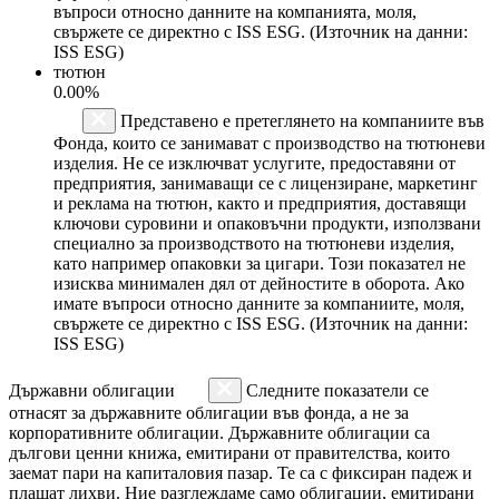
въпроси относно данните на компанията, моля,
свържете се директно с ISS ESG. (Източник на данни:
ISS ESG)
тютюн
0.00%
Представено е претеглянето на компаниите във
Фонда, които се занимават с производство на тютюневи
изделия. Не се изключват услугите, предоставяни от
предприятия, занимаващи се с лицензиране, маркетинг
и реклама на тютюн, както и предприятия, доставящи
ключови суровини и опаковъчни продукти, използвани
специално за производството на тютюневи изделия,
като например опаковки за цигари. Този показател не
изисква минимален дял от дейностите в оборота. Ако
имате въпроси относно данните за компаниите, моля,
свържете се директно с ISS ESG. (Източник на данни:
ISS ESG)
Държавни облигации
Следните показатели се
отнасят за държавните облигации във фонда, а не за
корпоративните облигации. Държавните облигации са
дългови ценни книжа, емитирани от правителства, които
заемат пари на капиталовия пазар. Те са с фиксиран падеж и
плащат лихви. Ние разглеждаме само облигации, емитирани