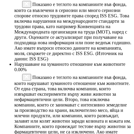
Показано е теглото на компаниите във фонда,
които са въвлечени в сериозни или много сериозни
спорове относно трудовите права според ISS ESG. Това
включва нарушения на международните стандарти за
трудови права, като например Конвенцията на
Международната организация на труда (МОТ), наред с
други. Оценките се актуализират при получаване на
подходяща нова информация или поне веднъж годишно.
Ако имате въпроси относно данните на компанията,
моля, свържете се директно с ISS ESG. (Източник на
данни: ISS ESG)
Нарушаване на хуманното отношение към животните
0.00%
Показано е теглото на компаниите във фонда,
които нарушават хуманното отношение към животните.
От една страна, това включва компании, които
извършват експерименти върху живи животни за
нефармацевтични цели. Второ, това изключва
компании, които се занимават с интензивно земеделие
за производство на храни, включително месо, яйца и
млечни продукти, или компании, които развъждат,
залавят или колят животни заради козината и кожата им.
Компаниите, които провеждат тестове върху животни за
фармацевтични цели, не са изключени. Ако имате