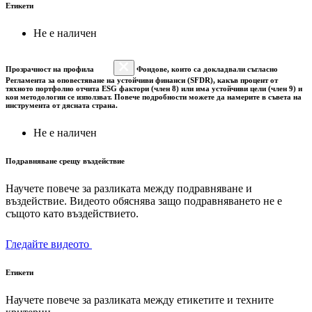
Етикети
Не е наличен
Прозрачност на профила
Фондове, които са докладвали съгласно
Регламента за оповестяване на устойчиви финанси (SFDR), какъв процент от
тяхното портфолио отчита ESG фактори (член 8) или има устойчиви цели (член 9) и
кои методологии се използват. Повече подробности можете да намерите в съвета на
инструмента от дясната страна.
Не е наличен
Подравняване срещу въздействие
Научете повече за разликата между подравняване и
въздействие. Видеото обяснява защо подравняването не е
същото като въздействието.
Гледайте видеото
Етикети
Научете повече за разликата между етикетите и техните