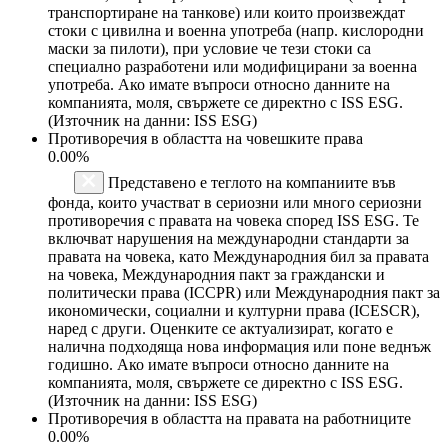
транспортиране на танкове) или които произвеждат
стоки с цивилна и военна употреба (напр. кислородни
маски за пилоти), при условие че тези стоки са
специално разработени или модифицирани за военна
употреба. Ако имате въпроси относно данните на
компанията, моля, свържете се директно с ISS ESG.
(Източник на данни: ISS ESG)
Противоречия в областта на човешките права
0.00%
Представено е теглото на компаниите във
фонда, които участват в сериозни или много сериозни
противоречия с правата на човека според ISS ESG. Те
включват нарушения на международни стандарти за
правата на човека, като Международния бил за правата
на човека, Международния пакт за граждански и
политически права (ICCPR) или Международния пакт за
икономически, социални и културни права (ICESCR),
наред с други. Оценките се актуализират, когато е
налична подходяща нова информация или поне веднъж
годишно. Ако имате въпроси относно данните на
компанията, моля, свържете се директно с ISS ESG.
(Източник на данни: ISS ESG)
Противоречия в областта на правата на работниците
0.00%