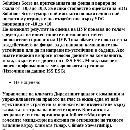
Solutions Score на притежанията на фонда и варира по
скала от -10,0 до 10,0. За всяко стопанство оценката за SDG
Solutions Score сумира най-високото положително и най-
ниското му отрицателно въздействие върху SDG,
вариращи от -10 до +10.
По-високият резултат за оценка на ЦУР показва по-голям
среден дял на инвестициите в компании с нетен
положителен принос към ЦУР. Това обаче не е показател за
въздействието на фонда, за да направи компаниите по-
устойчиви или да ги направи по-устойчиви в бъдеще. Ако
имате някакви въпроси относно данните на компанията,
моля, свържете се директно с ISS ESG. Моля, намерете
повече информация за методологията в речника.
(Източник на данни: ISS ESG)
Не е оценено
Управление на климата
Директният диалог с компания и
упражняването на правото на глас се оказа една от най-
ефективните стратегии за положително въздействие върху
климата от страна на инвеститорите. Британската
неправителствена организация InfluenceMap оцени
големите мениджъри на активи по отношение на тяхното
влияние върху климата (т.нар. Climate Stewardship).