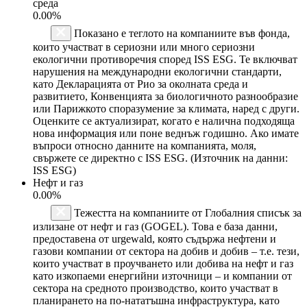
среда
0.00%
Показано е теглото на компаниите във фонда,
които участват в сериозни или много сериозни
екологични противоречия според ISS ESG. Те включват
нарушения на международни екологични стандарти,
като Декларацията от Рио за околната среда и
развитието, Конвенцията за биологичното разнообразие
или Парижкото споразумение за климата, наред с други.
Оценките се актуализират, когато е налична подходяща
нова информация или поне веднъж годишно. Ако имате
въпроси относно данните на компанията, моля,
свържете се директно с ISS ESG. (Източник на данни:
ISS ESG)
Нефт и газ
0.00%
Тежестта на компаниите от Глобалния списък за
излизане от нефт и газ (GOGEL). Това е база данни,
предоставена от urgewald, която съдържа нефтени и
газови компании от сектора на добив и добив – т.е. тези,
които участват в проучването или добива на нефт и газ
като изкопаеми енергийни източници – и компании от
сектора на средното производство, които участват в
планирането на по-нататъшна инфраструктура, като