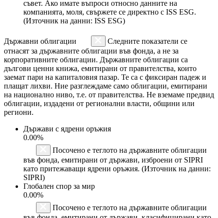
съвет. Ако имате въпроси относно данните на
компанията, моля, свържете се директно с ISS ESG.
(Източник на данни: ISS ESG)
Държавни облигации
Следните показатели се
отнасят за държавните облигации във фонда, а не за
корпоративните облигации. Държавните облигации са
дългови ценни книжа, емитирани от правителства, които
заемат пари на капиталовия пазар. Те са с фиксиран падеж и
плащат лихви. Ние разглеждаме само облигации, емитирани
на национално ниво, т.е. от правителства. Не вземаме предвид
облигации, издадени от регионални власти, общини или
региони.
Държави с ядрени оръжия
0.00%
Посочено е теглото на държавните облигации
във фонда, емитирани от държави, изброени от SIPRI
като притежаващи ядрени оръжия. (Източник на данни:
SIPRI)
Глобален спор за мир
0.00%
Посочено е теглото на държавните облигации
във фонда, емитирани от държави, класифицирани като