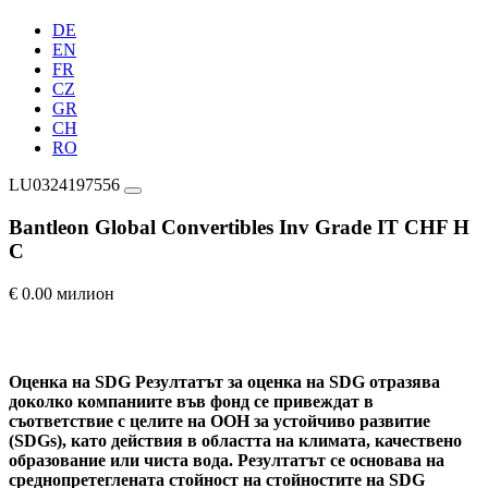
DE
EN
FR
CZ
GR
CH
RO
LU0324197556
Bantleon Global Convertibles Inv Grade IT CHF H
C
€ 0.00 милион
Оценка на SDG
Резултатът за оценка на SDG отразява
доколко компаниите във фонд се привеждат в
съответствие с целите на ООН за устойчиво развитие
(SDGs), като действия в областта на климата, качествено
образование или чиста вода. Резултатът се основава на
среднопретеглената стойност на стойностите на SDG