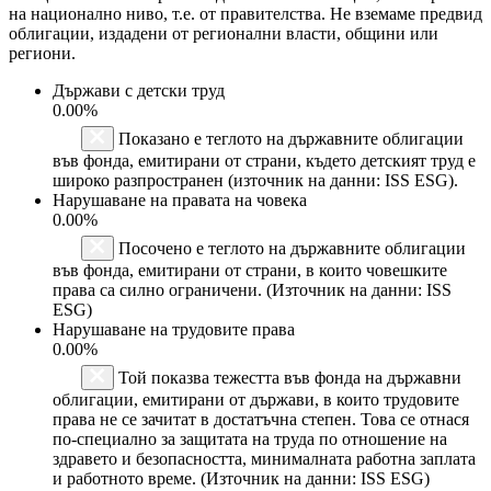
на национално ниво, т.е. от правителства. Не вземаме предвид
облигации, издадени от регионални власти, общини или
региони.
Държави с детски труд
0.00%
Показано е теглото на държавните облигации
във фонда, емитирани от страни, където детският труд е
широко разпространен (източник на данни: ISS ESG).
Нарушаване на правата на човека
0.00%
Посочено е теглото на държавните облигации
във фонда, емитирани от страни, в които човешките
права са силно ограничени. (Източник на данни: ISS
ESG)
Нарушаване на трудовите права
0.00%
Той показва тежестта във фонда на държавни
облигации, емитирани от държави, в които трудовите
права не се зачитат в достатъчна степен. Това се отнася
по-специално за защитата на труда по отношение на
здравето и безопасността, минималната работна заплата
и работното време. (Източник на данни: ISS ESG)