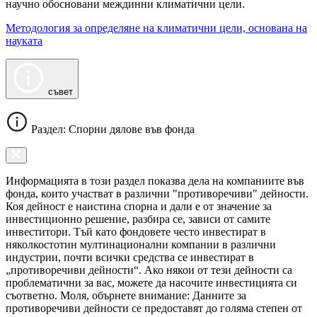
научно обосновани междинни климатични цели.
Методология за определяне на климатични цели, основана на
науката
съвет
Раздел: Спорни дялове във фонда
Информацията в този раздел показва дела на компаниите във
фонда, които участват в различни "противоречиви" дейности.
Коя дейност е наистина спорна и дали е от значение за
инвестиционно решение, разбира се, зависи от самите
инвеститори. Тъй като фондовете често инвестират в
няколкостотин мултинационални компании в различни
индустрии, почти всички средства се инвестират в
„противоречиви дейности“. Ако някои от тези дейности са
проблематични за вас, можете да насочите инвестицията си
съответно. Моля, обърнете внимание: Данните за
противоречиви дейности се предоставят до голяма степен от