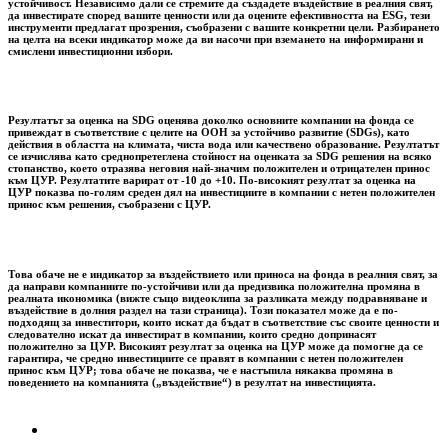
устойчивост. Независимо дали се стремите да създадете въздействие в реалния свят,
да инвестирате според вашите ценности или да оцените ефективността на ESG, тези
инструменти предлагат прозрения, съобразени с вашите конкретни цели. Разбирането
на целта на всеки индикатор може да ви насочи при вземането на информирани и
смислени инвестиционни избори.
Резултатът за оценка на SDG оценява доколко основните компании на фонда се
привеждат в съответствие с целите на ООН за устойчиво развитие (SDGs), като
действия в областта на климата, чиста вода или качествено образование. Резултатът
се изчислява като среднопретеглена стойност на оценката за SDG решения на всяко
стопанство, което отразява неговия най-значим положителен и отрицателен принос
към ЦУР. Резултатите варират от -10 до +10. По-високият резултат за оценка на
ЦУР показва по-голям среден дял на инвестициите в компании с нетен положителен
принос към решения, съобразени с ЦУР.
Това обаче не е индикатор за въздействието или приноса на фонда в реалния свят, за
да направи компаниите по-устойчиви или да предизвика положителна промяна в
реалната икономика (вижте също видеоклипа за разликата между подравняване и
въздействие в долния раздел на тази страница). Този показател може да е по-
подходящ за инвеститори, които искат да бъдат в съответствие със своите ценности и
следователно искат да инвестират в компании, които средно допринасят
положително за ЦУР. Високият резултат за оценка на ЦУР може да помогне да се
гарантира, че средно инвестициите се правят в компании с нетен положителен
принос към ЦУР; това обаче не показва, че е настъпила някаква промяна в
поведението на компанията („въздействие“) в резултат на инвестицията.