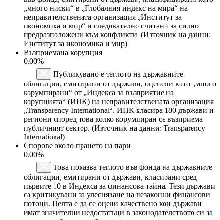
„много ниски“ в „Глобалния индекс на мира“ на
неправителствената организация „Институт за
икономика и мир“ и следователно считани за силно
предразположени към конфликти. (Източник на данни:
Институт за икономика и мир)
Възприемана корупция
0.00%
Публикувано е теглото на държавните
облигации, емитирани от държави, оценени като „много
корумпирани“ от „Индекса за възприятие на
корупцията“ (ИПК) на неправителствената организация
„Transparency International“. ИПК класира 180 държави и
региони според това колко корумпиран се възприема
публичният сектор. (Източник на данни: Transparency
International)
Спорове около прането на пари
0.00%
Това показва теглото във фонда на държавните
облигации, емитирани от държави, класирани сред
първите 10 в Индекса за финансова тайна. Тези държави
са критикувани за улесняване на незаконни финансови
потоци. Целта е да се оцени качествено кои държави
имат значителни недостатъци в законодателството си за