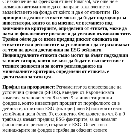
С изключение на френския етикет Finansol, все още не е
възможно автоматично да се направи заключение за
въздействието на фонда от който и да е от етикетите.
По
принцип отделните етикети могат да бъдат подходящи за
инвеститори, които са на мнение, че вземането под
внимание на критериите, определени от етикета, може да
намали финансовите рискове и да увеличи възможностите.
Трябва обаче да се вземе предвид рискът оценката на
етикетите или рейтингите за устойчивост да се различават
от тези на други доставчици на ESG рейтинги.
Индивидуалните етикети също могат да бъдат подходящи
за инвеститори, които желаят да бъдат в съответствие с
техните ценности и за които разглеждането на
минималните критерии, определени от етикета, е
достатъчно за тази цел.
Профил на прозрачност
: Регламентът за оповестяване на
устойчиви финанси (SFDR), въведен от Европейската
комисия, установи член 8 и член 9 за инвестиционни
фондове, които инвестират процент от портфолиото си в
дейности, отчитащи ESG фактори (член 8) или които имат
устойчиви цели (член 9), съответно. Фондовете по чл. 8 и 9
трябва да вземат предвид ESG факторите, за да намалят
финансовите рискове, свързани с ESG. Освен това
мениджърите на фондове трябва да обяснят своите