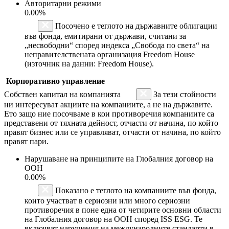
Авторитарни режими
0.00%
Посочено е теглото на държавните облигации
във фонда, емитирани от държави, считани за
„несвободни“ според индекса „Свобода по света“ на
неправителствената организация Freedom House
(източник на данни: Freedom House).
Корпоративно управление
Собствен капитал на компанията
За тези стойности
ни интересуват акциите на компаниите, а не на държавите.
Ето защо ние посочваме в кои противоречия компаниите са
представени от тяхната дейност, отчасти от начина, по който
правят бизнес или се управляват, отчасти от начина, по който
правят пари.
Нарушаване на принципите на Глобалния договор на
ООН
0.00%
Показано е теглото на компаниите във фонда,
които участват в сериозни или много сериозни
противоречия в поне една от четирите основни области
на Глобалния договор на ООН според ISS ESG. Те
включват нарушения на международните стандарти в