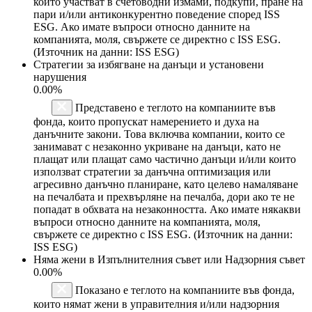
които участват в счетоводни измами, подкупи, пране на
пари и/или антиконкурентно поведение според ISS
ESG. Ако имате въпроси относно данните на
компанията, моля, свържете се директно с ISS ESG.
(Източник на данни: ISS ESG)
Стратегии за избягване на данъци и установени
нарушения
0.00%
Представено е теглото на компаниите във
фонда, които пропускат намерението и духа на
данъчните закони. Това включва компании, които се
занимават с незаконно укриване на данъци, като не
плащат или плащат само частично данъци и/или които
използват стратегии за данъчна оптимизация или
агресивно данъчно планиране, като целево намаляване
на печалбата и прехвърляне на печалба, дори ако те не
попадат в обхвата на незаконността. Ако имате някакви
въпроси относно данните на компанията, моля,
свържете се директно с ISS ESG. (Източник на данни:
ISS ESG)
Няма жени в Изпълнителния съвет или Надзорния съвет
0.00%
Показано е теглото на компаниите във фонда,
които нямат жени в управителния и/или надзорния