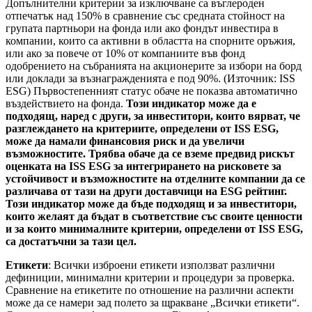
Допълнителни критерии за изключване са въглероден
отпечатък над 150% в сравнение със средната стойност на
групата партньори на фонда или ако фондът инвестира в
компании, които са активни в областта на спорните оръжия,
или ако за повече от 10% от компаниите във фонд
одобрението на събранията на акционерите за избори на борд
или доклади за възнагражденията е под 90%. (Източник: ISS
ESG) Първостепенният статус обаче не показва автоматично
въздействието на фонда.
Този индикатор може да е
подходящ, наред с други, за инвеститори, които вярват, че
разглеждането на критериите, определени от ISS ESG,
може да намали финансовия риск и да увеличи
възможностите. Трябва обаче да се вземе предвид рискът
оценката на ISS ESG за интегрирането на рисковете за
устойчивост и възможностите на отделните компании да се
различава от тази на други доставчици на ESG рейтинг.
Този индикатор може да бъде подходящ и за инвеститори,
които желаят да бъдат в съответствие със своите ценности
и за които минималните критерии, определени от ISS ESG,
са достатъчни за тази цел.
Етикети
: Всички изброени етикети използват различни
дефиниции, минимални критерии и процедури за проверка.
Сравнение на етикетите по отношение на различни аспекти
може да се намери зад полето за щракване „Всички етикети“.