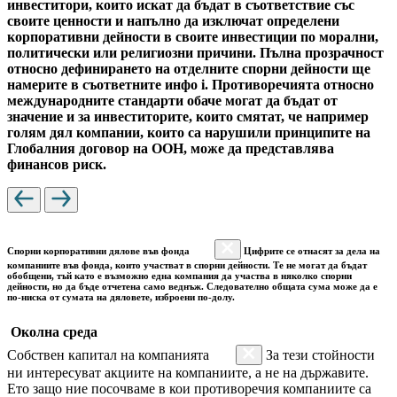
инвеститори, които искат да бъдат в съответствие със
своите ценности и напълно да изключат определени
корпоративни дейности в своите инвестиции по морални,
политически или религиозни причини. Пълна прозрачност
относно дефинирането на отделните спорни дейности ще
намерите в съответните инфо i. Противоречията относно
международните стандарти обаче могат да бъдат от
значение и за инвеститорите, които смятат, че например
голям дял компании, които са нарушили принципите на
Глобалния договор на ООН, може да представлява
финансов риск.
Спорни корпоративни дялове във фонда
Цифрите се отнасят за дела на
компаниите във фонда, които участват в спорни дейности. Те не могат да бъдат
обобщени, тъй като е възможно една компания да участва в няколко спорни
дейности, но да бъде отчетена само веднъж. Следователно общата сума може да е
по-ниска от сумата на дяловете, изброени по-долу.
Околна среда
Собствен капитал на компанията
За тези стойности
ни интересуват акциите на компаниите, а не на държавите.
Ето защо ние посочваме в кои противоречия компаниите са