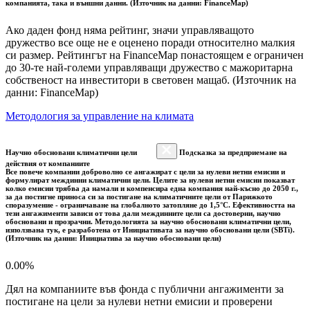
компанията, така и външни данни. (Източник на данни: FinanceMap)
Ако даден фонд няма рейтинг, значи управляващото
дружество все още не е оценено поради относително малкия
си размер. Рейтингът на FinanceMap понастоящем е ограничен
до 30-те най-големи управляващи дружество с мажоритарна
собственост на инвеститори в световен мащаб. (Източник на
данни: FinanceMap)
Методология за управление на климата
Научно обосновани климатични цели
Подсказка за предприемане на
действия от компаниите
Все повече компании доброволно се ангажират с цели за нулеви нетни емисии и
формулират междинни климатични цели. Целите за нулеви нетни емисии показват
колко емисии трябва да намали и компенсира една компания най-късно до 2050 г.,
за да постигне приноса си за постигане на климатичните цели от Парижкото
споразумение - ограничаване на глобалното затопляне до 1,5°C. Ефективността на
тези ангажименти зависи от това дали междинните цели са достоверни, научно
обосновани и прозрачни. Методологията за научно обосновани климатични цели,
използвана тук, е разработена от Инициативата за научно обосновани цели (SBTi).
(Източник на данни: Инициатива за научно обосновани цели)
0.00%
Дял на компаниите във фонда с публични ангажименти за
постигане на цели за нулеви нетни емисии и проверени