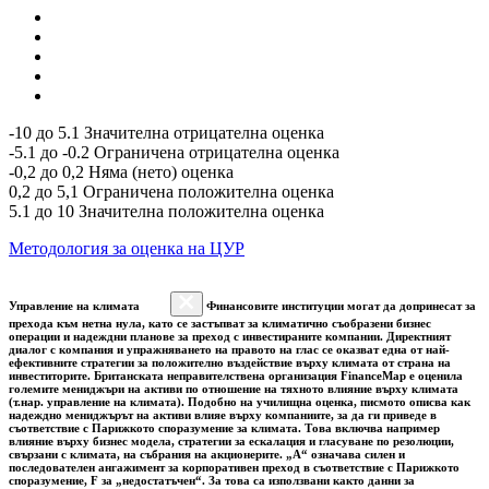
-10 до 5.1 Значителна отрицателна оценка
-5.1 до -0.2 Ограничена отрицателна оценка
-0,2 до 0,2 Няма (нето) оценка
0,2 до 5,1 Ограничена положителна оценка
5.1 до 10 Значителна положителна оценка
Методология за оценка на ЦУР
Управление на климата
Финансовите институции могат да допринесат за
прехода към нетна нула, като се застъпват за климатично съобразени бизнес
операции и надеждни планове за преход с инвестираните компании. Директният
диалог с компания и упражняването на правото на глас се оказват една от най-
ефективните стратегии за положително въздействие върху климата от страна на
инвеститорите. Британската неправителствена организация FinanceMap е оценила
големите мениджъри на активи по отношение на тяхното влияние върху климата
(т.нар. управление на климата). Подобно на училищна оценка, писмото описва как
надеждно мениджърът на активи влияе върху компаниите, за да ги приведе в
съответствие с Парижкото споразумение за климата. Това включва например
влияние върху бизнес модела, стратегии за ескалация и гласуване по резолюции,
свързани с климата, на събрания на акционерите. „A“ означава силен и
последователен ангажимент за корпоративен преход в съответствие с Парижкото
споразумение, F за „недостатъчен“. За това са използвани както данни за