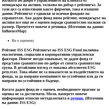
Колкото по-добро е управлението на климата от
мениджъра на активи, толкова по-добър е рейтингът. За
тази цел са използвани както фирмени, така и външни
данни. Рейтингът е еднакъв за всички фондове на
управителя. Ако даден фонд няма рейтинг, мениджърът на
активи все още не е оценен поради сравнително малкия си
размер. Прочетете повече в речника. (Източник на данни:
InfluenceMap)
Не е оценено
Рейтинг ISS ESG
Рейтингът на ISS ESG Fund включва
екологични, социални и корпоративни управленски
фактори. Повече звезди означават, че даден фонд се
представя сравнително по-добре от своята сравнителна
група. В детайлния изглед се показва абсолютен ESG
резултат. Това обаче не са показатели за въздействието на
фонда, за да направи компаниите по-устойчиви или да ги
направи по-устойчиви в бъдеще.
Когато даден фонд не е оценен, необходимите прагове за
оценка не са достигнати. Моля, намерете повече
информация относно методологията в
речник
. (Източник
на данни: ISS ESG)