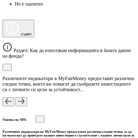
Не е оценено
съвет
Раздел: Как да използвам информацията в базата данни
на фонда?
Различните индикатори в MyFairMoney предоставят различни
гледни точки, които ви помагат да съобразите инвестициите
си с личните си цели за устойчивост...
Оценка на SDG
Различните индикатори на MyFairMoney предоставят различни гледни точки, за да
ви помогнат да приведете вашите инвестиции в съответствие с вашите лични цели за