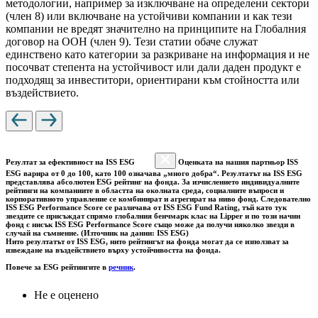
методологии, например за изключване на определени сектори
(член 8) или включване на устойчиви компании и как тези
компании не вредят значително на принципите на Глобалния
договор на ООН (член 9). Тези статии обаче служат
единствено като категории за разкриване на информация и не
посочват степента на устойчивост или дали даден продукт е
подходящ за инвеститори, ориентирани към стойността или
въздействието.
Резултат за ефективност на ISS ESG
Оценката на нашия партньор ISS
ESG варира от 0 до 100, като 100 означава „много добра“. Резултатът на ISS ESG
представлява абсолютен ESG рейтинг на фонда. За изчислението индивидуалните
рейтинги на компаниите в областта на околната среда, социалните въпроси и
корпоративното управление се комбинират и агрегират на ниво фонд. Следователно
ISS ESG Performance Score се различава от ISS ESG Fund Rating, тъй като тук
звездите се присъждат спрямо глобалния бенчмарк клас на Lipper и по този начин
фонд с нисък ISS ESG Performance Score също може да получи няколко звезди в
случай на съмнение. (Източник на данни: ISS ESG)
Нито резултатът от ISS ESG, нито рейтингът на фонда могат да се използват за
извеждане на въздействието върху устойчивостта на фонда.
Повече за ESG рейтингите в
речник
.
Не е оценено