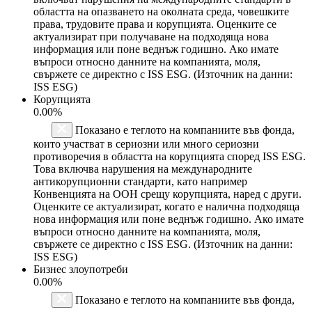
областта на опазването на околната среда, човешките
права, трудовите права и корупцията. Оценките се
актуализират при получаване на подходяща нова
информация или поне веднъж годишно. Ако имате
въпроси относно данните на компанията, моля,
свържете се директно с ISS ESG. (Източник на данни:
ISS ESG)
Корупцията
0.00%
Показано е теглото на компаниите във фонда,
които участват в сериозни или много сериозни
противоречия в областта на корупцията според ISS ESG.
Това включва нарушения на международните
антикорупционни стандарти, като например
Конвенцията на ООН срещу корупцията, наред с други.
Оценките се актуализират, когато е налична подходяща
нова информация или поне веднъж годишно. Ако имате
въпроси относно данните на компанията, моля,
свържете се директно с ISS ESG. (Източник на данни:
ISS ESG)
Бизнес злоупотреби
0.00%
Показано е теглото на компаниите във фонда,