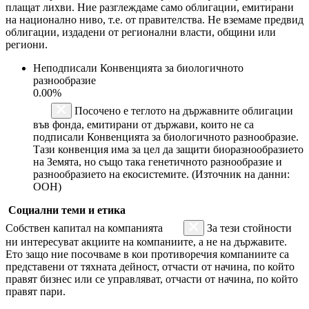
плащат лихви. Ние разглеждаме само облигации, емитирани
на национално ниво, т.е. от правителства. Не вземаме предвид
облигации, издадени от регионални власти, общини или
региони.
Неподписали Конвенцията за биологичното
разнообразие
0.00%
Посочено е теглото на държавните облигации
във фонда, емитирани от държави, които не са
подписали Конвенцията за биологичното разнообразие.
Тази конвенция има за цел да защити биоразнообразието
на Земята, но също така генетичното разнообразие и
разнообразието на екосистемите. (Източник на данни:
ООН)
Социални теми и етика
Собствен капитал на компанията
За тези стойности
ни интересуват акциите на компаниите, а не на държавите.
Ето защо ние посочваме в кои противоречия компаниите са
представени от тяхната дейност, отчасти от начина, по който
правят бизнес или се управляват, отчасти от начина, по който
правят пари.