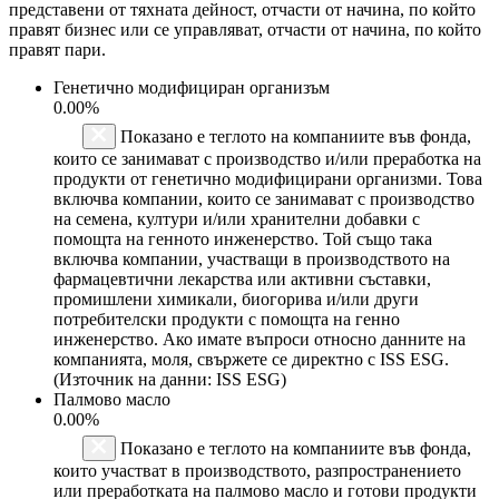
представени от тяхната дейност, отчасти от начина, по който
правят бизнес или се управляват, отчасти от начина, по който
правят пари.
Генетично модифициран организъм
0.00%
Показано е теглото на компаниите във фонда,
които се занимават с производство и/или преработка на
продукти от генетично модифицирани организми. Това
включва компании, които се занимават с производство
на семена, култури и/или хранителни добавки с
помощта на генното инженерство. Той също така
включва компании, участващи в производството на
фармацевтични лекарства или активни съставки,
промишлени химикали, биогорива и/или други
потребителски продукти с помощта на генно
инженерство. Ако имате въпроси относно данните на
компанията, моля, свържете се директно с ISS ESG.
(Източник на данни: ISS ESG)
Палмово масло
0.00%
Показано е теглото на компаниите във фонда,
които участват в производството, разпространението
или преработката на палмово масло и готови продукти