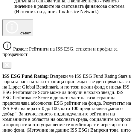
данъчна и банкова тайна, а количествено - тяхното
значение в рамките на световната финансова система.
(Източник на данни: Tax Justice Network)
съвет
Раздел: Рейтинги на ISS ESG, етикети и профил за
прозрачност
ISS ESG Fund Rating
: Въпреки че ISS ESG Fund Rating Stars в
горната част на тази страница присъждат звезди спрямо класа
на Lipper Global Benchmark, и по този начин фонд с нисък ISS
ESG Performance Score може да получи няколко звезди. ISS
ESG Performance Score в долната част на тази страница
представлява абсолютен ESG рейтинг на фонда. Резултатът на
ISS ESG варира от 0 до 100, като 100 представлява „много
добър“. За изчислението индивидуалните рейтинги на
компаниите в областта на околната среда, социалните въпроси
и корпоративното управление се комбинират и агрегират на
ниво фонд. (Източник на данни: ISS ESG) Въпреки това, нито