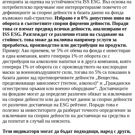
агенцията за оценка на устойчивостта ISS ESG. Въз основа на
потребителско проучване ние интерпретирахме повечето от
дефинициите за спорни дейности в базата данни на фонда
възможно най-стриктно.
Избрано е и 0% допустимо ниво на
оборота в съответните спорни фирмени дейности. Поради
това се вземат предвид всички дейности, анализирани от
ISS ESG. Разглеждат се различни етапи на създаване на
стойност, това може да включва например услуги за
преработка, производство или дистрибуция на продукти.
Пример: Ако приемем, че 5% от обема на фонда е инвестиран
в една компания, която генерира 1% от оборота си с
дистрибуция на алкохолни напитки и в друга компания, която
генерира 1% от оборота си с производството на кислородни
маски за военновъздушните сили, тогава по 5% са показани в
базата данни зад противоречивите дейности „Вещества,
предизвикващи зависимост (тютюн, алкохол)“ и „Граждански
огнестрелни оръжия или военно оборудване“. Доставчиците
на фондове могат да определят различен обхват за изключване
на спорни дейности или да получат данни за спорни дейности
от различни доставчици на ESG рейтинг. Поради това е
полезно за инвеститорите да разберат точното определение за
изключване на спорни дейности на доставчици на средства и
да попитат в случай на неяснота.
Тези индикатори могат да бъдат подходящи, наред с други,