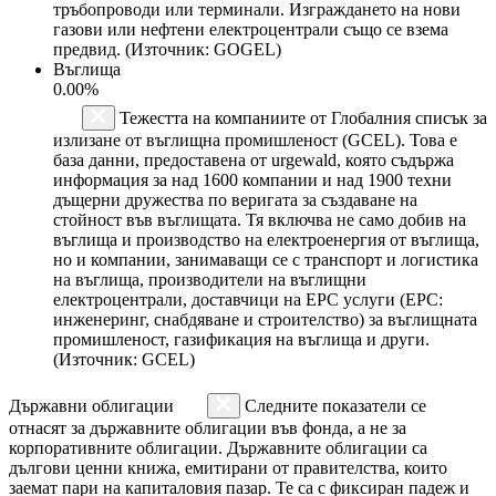
тръбопроводи или терминали. Изграждането на нови
газови или нефтени електроцентрали също се взема
предвид. (Източник: GOGEL)
Въглища
0.00%
Тежестта на компаниите от Глобалния списък за
излизане от въглищна промишленост (GCEL). Това е
база данни, предоставена от urgewald, която съдържа
информация за над 1600 компании и над 1900 техни
дъщерни дружества по веригата за създаване на
стойност във въглищата. Тя включва не само добив на
въглища и производство на електроенергия от въглища,
но и компании, занимаващи се с транспорт и логистика
на въглища, производители на въглищни
електроцентрали, доставчици на EPC услуги (EPC:
инженеринг, снабдяване и строителство) за въглищната
промишленост, газификация на въглища и други.
(Източник: GCEL)
Държавни облигации
Следните показатели се
отнасят за държавните облигации във фонда, а не за
корпоративните облигации. Държавните облигации са
дългови ценни книжа, емитирани от правителства, които
заемат пари на капиталовия пазар. Те са с фиксиран падеж и