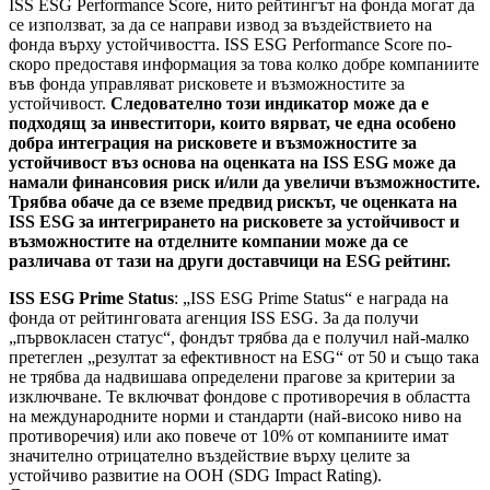
ISS ESG Performance Score, нито рейтингът на фонда могат да
се използват, за да се направи извод за въздействието на
фонда върху устойчивостта. ISS ESG Performance Score по-
скоро предоставя информация за това колко добре компаниите
във фонда управляват рисковете и възможностите за
устойчивост.
Следователно този индикатор може да е
подходящ за инвеститори, които вярват, че една особено
добра интеграция на рисковете и възможностите за
устойчивост въз основа на оценката на ISS ESG може да
намали финансовия риск и/или да увеличи възможностите.
Трябва обаче да се вземе предвид рискът, че оценката на
ISS ESG за интегрирането на рисковете за устойчивост и
възможностите на отделните компании може да се
различава от тази на други доставчици на ESG рейтинг.
ISS ESG Prime Status
: „ISS ESG Prime Status“ е награда на
фонда от рейтинговата агенция ISS ESG. За да получи
„първокласен статус“, фондът трябва да е получил най-малко
претеглен „резултат за ефективност на ESG“ от 50 и също така
не трябва да надвишава определени прагове за критерии за
изключване. Те включват фондове с противоречия в областта
на международните норми и стандарти (най-високо ниво на
противоречия) или ако повече от 10% от компаниите имат
значително отрицателно въздействие върху целите за
устойчиво развитие на ООН (SDG Impact Rating).