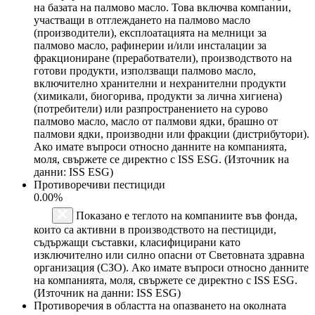
на базата на палмово масло. Това включва компании,
участващи в отглеждането на палмово масло
(производители), експлоатацията на мелници за
палмово масло, рафинерии и/или инсталации за
фракциониране (преработватели), производството на
готови продукти, използващи палмово масло,
включително хранителни и нехранителни продукти
(химикали, биогорива, продукти за лична хигиена)
(потребители) или разпространението на сурово
палмово масло, масло от палмови ядки, брашно от
палмови ядки, производни или фракции (дистрибутори).
Ако имате въпроси относно данните на компанията,
моля, свържете се директно с ISS ESG. (Източник на
данни: ISS ESG)
Противоречиви пестициди
0.00%
Показано е теглото на компаниите във фонда,
които са активни в производството на пестициди,
съдържащи съставки, класифицирани като
изключително или силно опасни от Световната здравна
организация (СЗО). Ако имате въпроси относно данните
на компанията, моля, свържете се директно с ISS ESG.
(Източник на данни: ISS ESG)
Противоречия в областта на опазването на околната