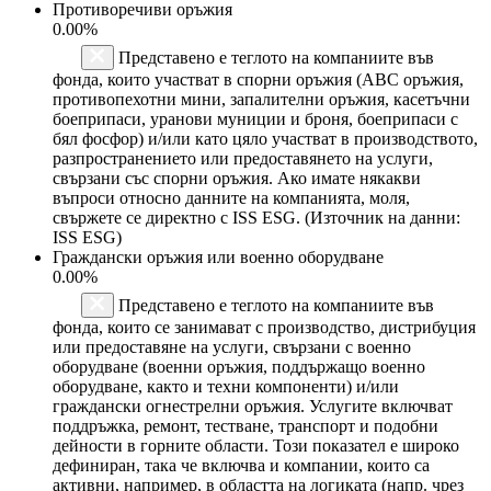
Противоречиви оръжия
0.00%
Представено е теглото на компаниите във
фонда, които участват в спорни оръжия (ABC оръжия,
противопехотни мини, запалителни оръжия, касетъчни
боеприпаси, уранови муниции и броня, боеприпаси с
бял фосфор) и/или като цяло участват в производството,
разпространението или предоставянето на услуги,
свързани със спорни оръжия. Ако имате някакви
въпроси относно данните на компанията, моля,
свържете се директно с ISS ESG. (Източник на данни:
ISS ESG)
Граждански оръжия или военно оборудване
0.00%
Представено е теглото на компаниите във
фонда, които се занимават с производство, дистрибуция
или предоставяне на услуги, свързани с военно
оборудване (военни оръжия, поддържащо военно
оборудване, както и техни компоненти) и/или
граждански огнестрелни оръжия. Услугите включват
поддръжка, ремонт, тестване, транспорт и подобни
дейности в горните области. Този показател е широко
дефиниран, така че включва и компании, които са
активни, например, в областта на логиката (напр. чрез