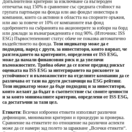
Допълнителни критерии за изключване са въглероден
отпечатък над 150% в сравнение със средната стойност на
групата партньори на фонда или ако фондът инвестира в
компании, които са активни в областта на спорните оръжия,
или ако за повече от 10% от компаниите във фонд
одобрението на събранията на акционерите за избори на борд
или доклади за възнагражденията е под 90%. (Източник: ISS
ESG) Първостепенният статус обаче не показва автоматично
въздействието на фонда.
Този индикатор може да е
подходящ, наред с други, за инвеститори, които вярват, че
разглеждането на критериите, определени от ISS ESG,
може да намали финансовия риск и да увеличи
възможностите. Трябва обаче да се вземе предвид рискът
оценката на ISS ESG за интегрирането на рисковете за
устойчивост и възможностите на отделните компании да се
различава от тази на други доставчици на ESG рейтинг.
Този индикатор може да бъде подходящ и за инвеститори,
които желаят да бъдат в съответствие със своите ценности
и за които минималните критерии, определени от ISS ESG,
са достатъчни за тази цел.
Етикети
: Всички изброени етикети използват различни
дефиниции, минимални критерии и процедури за проверка.
Сравнение на етикетите по отношение на различни аспекти
може да се намери зад полето за щракване „Всички етикети“.