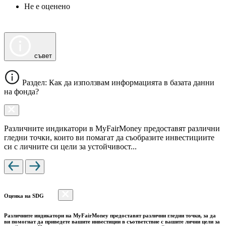
Не е оценено
съвет
Раздел: Как да използвам информацията в базата данни
на фонда?
Различните индикатори в MyFairMoney предоставят различни
гледни точки, които ви помагат да съобразите инвестициите
си с личните си цели за устойчивост...
Оценка на SDG
Различните индикатори на MyFairMoney предоставят различни гледни точки, за да
ви помогнат да приведете вашите инвестиции в съответствие с вашите лични цели за