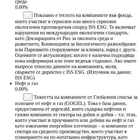
среда
0.00%
Показано е теглото на компаниите във фонда,
които участват в сериозни или много сериозни
екологични противоречия според ISS ESG. Те включват
нарушения на международни екологични стандарти,
като Декларацията от Рио за околната среда и
развитието, Конвенцията за биологичното разнообразие
или Парижкото споразумение за климата, наред с други.
Оценките се актуализират, когато е налична подходяща
нова информация или поне веднъж годишно. Ако имате
въпроси относно данните на компанията, моля,
свържете се директно с ISS ESG. (Източник на данни:
ISS ESG)
Нефт и газ
0.00%
Тежестта на компаниите от Глобалния списък за
излизане от нефт и газ (GOGEL). Това е база данни,
предоставена от urgewald, която съдържа нефтени и
газови компании от сектора на добив и добив – т.е. тези,
които участват в проучването или добива на нефт и газ
като изкопаеми енергийни източници – и компании от
сектора на средното производство, които участват в
планирането на по-нататъшна инфраструктура, като