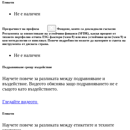
Етикети
Не е наличен
Прозрачност на профила
Фондове, които са докладвали съгласно
Регламента за оповестяване на устойчиви финанси (SFDR), какъв процент от
тяхното портфолио отчита ESG фактори (член 8) или има устойчиви цели (член 9) и
кои методологии се използват. Повече подробности можете да намерите в съвета на
инструмента от дясната страна.
Не е наличен
Подравняване срещу въздействие
Научете повече за разликата между подравняване и
въздействие. Видеото обяснява защо подравняването не е
същото като въздействието.
Гледайте видеото
Етикети
Научете повече за разликата между етикетите и техните