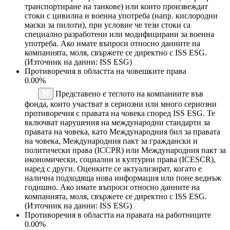
транспортиране на танкове) или които произвеждат
стоки с цивилна и военна употреба (напр. кислородни
маски за пилоти), при условие че тези стоки са
специално разработени или модифицирани за военна
употреба. Ако имате въпроси относно данните на
компанията, моля, свържете се директно с ISS ESG.
(Източник на данни: ISS ESG)
Противоречия в областта на човешките права
0.00%
Представено е теглото на компаниите във
фонда, които участват в сериозни или много сериозни
противоречия с правата на човека според ISS ESG. Те
включват нарушения на международни стандарти за
правата на човека, като Международния бил за правата
на човека, Международния пакт за граждански и
политически права (ICCPR) или Международния пакт за
икономически, социални и културни права (ICESCR),
наред с други. Оценките се актуализират, когато е
налична подходяща нова информация или поне веднъж
годишно. Ако имате въпроси относно данните на
компанията, моля, свържете се директно с ISS ESG.
(Източник на данни: ISS ESG)
Противоречия в областта на правата на работниците
0.00%