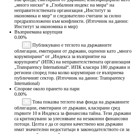
„много ниски“ в „Глобалния индекс на мира“ на
неправителствената организация „Институт за
икономика и мир“ и следователно считани за силно
предразположени към конфликти. (Източник на данни:
Институт за икономика и мир)
Възприемана корупция
0.00%
Публикувано е теглото на държавните
облигации, емитирани от държави, оценени като „много
корумпирани“ от „Индекса за възприятие на
корупцията“ (ИПК) на неправителствената организация
„Transparency International“. ИПК класира 180 държави и
региони според това колко корумпиран се възприема
публичният сектор. (Източник на данни: Transparency
International)
Спорове около прането на пари
0.00%
Това показва теглото във фонда на държавните
облигации, емитирани от държави, класирани сред
първите 10 в Индекса за финансова тайна. Тези държави
са критикувани за улесняване на незаконни финансови
потоци. Целта е да се оцени качествено кои държави
имат значителни недостатъци в законодателството си за