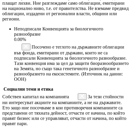
плащат лихви. Ние разглеждаме само облигации, емитирани
на национално ниво, т.е. от правителства. Не вземаме предвид
облигации, издадени от регионални власти, общини или
региони.
Неподписали Конвенцията за биологичното
разнообразие
0.00%
Посочено е теглото на държавните облигации
във фонда, емитирани от държави, които не са
подписали Конвенцията за биологичното разнообразие.
Тази конвенция има за цел да защити биоразнообразието
на Земята, но също така генетичното разнообразие и
разнообразието на екосистемите. (Източник на данни:
ООН)
Социални теми и етика
Собствен капитал на компанията
За тези стойности
ни интересуват акциите на компаниите, а не на държавите.
Ето защо ние посочваме в кои противоречия компаниите са
представени от тяхната дейност, отчасти от начина, по който
правят бизнес или се управляват, отчасти от начина, по който
правят пари.