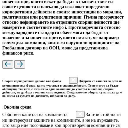
инвеститори, които искат да бъдат в съответствие със
своите ценности и напълно да изключат определени
корпоративни дейности в своите инвестиции по морални,
политически или религиозни причини. Пълна прозрачност
относно дефинирането на отделните спорни дейности ще
намерите в съответните инфо i. Противоречията относно
международните стандарти обаче могат да бъдат от
значение и за инвеститорите, които смятат, че например
голям дял компании, които са нарушили принципите на
Глобалния договор на ООН, може да представлява
финансов риск.
Спорни корпоративни дялове във фонда
Цифрите се отнасят за дела на
компаниите във фонда, които участват в спорни дейности. Те не могат да бъдат
обобщени, тъй като е възможно една компания да участва в няколко спорни
дейности, но да бъде отчетена само веднъж. Следователно общата сума може да е
по-ниска от сумата на дяловете, изброени по-долу.
Околна среда
Собствен капитал на компанията
За тези стойности
ни интересуват акциите на компаниите, а не на държавите.
Ето защо ние посочваме в кои противоречия компаниите са