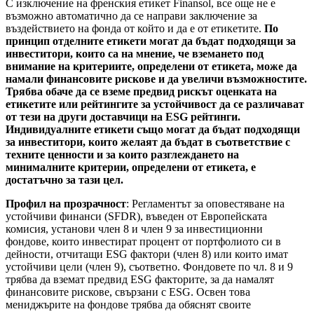
С изключение на френския етикет Finansol, все още не е
възможно автоматично да се направи заключение за
въздействието на фонда от който и да е от етикетите.
По
принцип отделните етикети могат да бъдат подходящи за
инвеститори, които са на мнение, че вземането под
внимание на критериите, определени от етикета, може да
намали финансовите рискове и да увеличи възможностите.
Трябва обаче да се вземе предвид рискът оценката на
етикетите или рейтингите за устойчивост да се различават
от тези на други доставчици на ESG рейтинги.
Индивидуалните етикети също могат да бъдат подходящи
за инвеститори, които желаят да бъдат в съответствие с
техните ценности и за които разглеждането на
минималните критерии, определени от етикета, е
достатъчно за тази цел.
Профил на прозрачност
: Регламентът за оповестяване на
устойчиви финанси (SFDR), въведен от Европейската
комисия, установи член 8 и член 9 за инвестиционни
фондове, които инвестират процент от портфолиото си в
дейности, отчитащи ESG фактори (член 8) или които имат
устойчиви цели (член 9), съответно. Фондовете по чл. 8 и 9
трябва да вземат предвид ESG факторите, за да намалят
финансовите рискове, свързани с ESG. Освен това
мениджърите на фондове трябва да обяснят своите