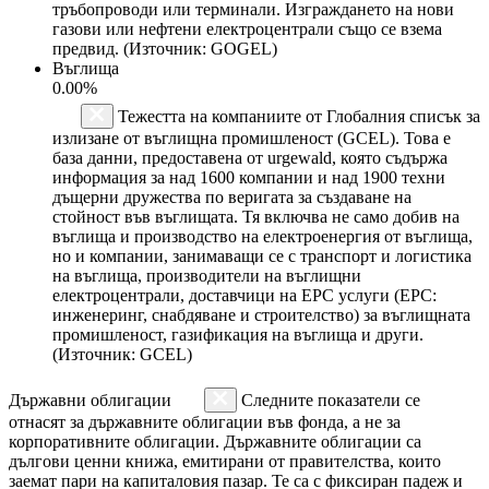
тръбопроводи или терминали. Изграждането на нови
газови или нефтени електроцентрали също се взема
предвид. (Източник: GOGEL)
Въглища
0.00%
Тежестта на компаниите от Глобалния списък за
излизане от въглищна промишленост (GCEL). Това е
база данни, предоставена от urgewald, която съдържа
информация за над 1600 компании и над 1900 техни
дъщерни дружества по веригата за създаване на
стойност във въглищата. Тя включва не само добив на
въглища и производство на електроенергия от въглища,
но и компании, занимаващи се с транспорт и логистика
на въглища, производители на въглищни
електроцентрали, доставчици на EPC услуги (EPC:
инженеринг, снабдяване и строителство) за въглищната
промишленост, газификация на въглища и други.
(Източник: GCEL)
Държавни облигации
Следните показатели се
отнасят за държавните облигации във фонда, а не за
корпоративните облигации. Държавните облигации са
дългови ценни книжа, емитирани от правителства, които
заемат пари на капиталовия пазар. Те са с фиксиран падеж и