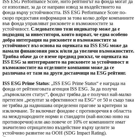
ISS ESG Performance Score, нито рейтингът на фонда могат да
се използват, за да се направи извод за въздействието на
фонда върху устойчивостта. ISS ESG Performance Score по-
скоро предоставя информация за това колко добре компаниите
във фонда управляват рисковете и възможностите за
устойчивост.
Следователно този индикатор може да е
подходящ за инвеститори, които вярват, че една особено
добра интеграция на рисковете и възможностите за
устойчивост въз основа на оценката на ISS ESG може да
намали финансовия риск и/или да увеличи възможностите.
Трябва обаче да се вземе предвид рискът, че оценката на
ISS ESG за интегрирането на рисковете за устойчивост и
възможностите на отделните компании може да се
различава от тази на други доставчици на ESG рейтинг.
ISS ESG Prime Status
: „ISS ESG Prime Status“ е награда на
фонда от рейтинговата агенция ISS ESG. За да получи
„първокласен статус“, фондът трябва да е получил най-малко
претеглен „резултат за ефективност на ESG“ от 50 и също така
не трябва да надвишава определени прагове за критерии за
изключване. Те включват фондове с противоречия в областта
на международните норми и стандарти (най-високо ниво на
противоречия) или ако повече от 10% от компаниите имат
значително отрицателно въздействие върху целите за
устойчиво развитие на ООН (SDG Impact Rating).