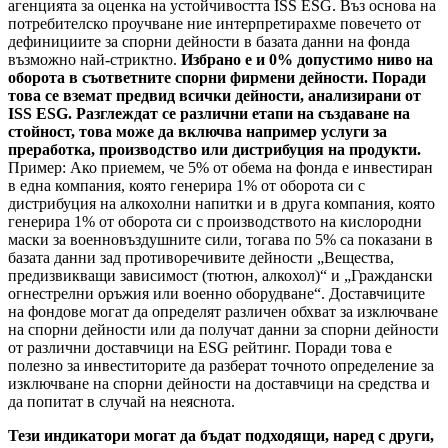
агенцията за оценка на устойчивостта ISS ESG. Въз основа на
потребителско проучване ние интерпретирахме повечето от
дефинициите за спорни дейности в базата данни на фонда
възможно най-стриктно.
Избрано е и 0% допустимо ниво на
оборота в съответните спорни фирмени дейности. Поради
това се вземат предвид всички дейности, анализирани от
ISS ESG. Разглеждат се различни етапи на създаване на
стойност, това може да включва например услуги за
преработка, производство или дистрибуция на продукти.
Пример: Ако приемем, че 5% от обема на фонда е инвестиран
в една компания, която генерира 1% от оборота си с
дистрибуция на алкохолни напитки и в друга компания, която
генерира 1% от оборота си с производството на кислородни
маски за военновъздушните сили, тогава по 5% са показани в
базата данни зад противоречивите дейности „Вещества,
предизвикващи зависимост (тютюн, алкохол)“ и „Граждански
огнестрелни оръжия или военно оборудване“. Доставчиците
на фондове могат да определят различен обхват за изключване
на спорни дейности или да получат данни за спорни дейности
от различни доставчици на ESG рейтинг. Поради това е
полезно за инвеститорите да разберат точното определение за
изключване на спорни дейности на доставчици на средства и
да попитат в случай на неяснота.
Тези индикатори могат да бъдат подходящи, наред с други,