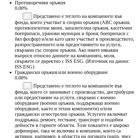
Противоречиви оръжия
0.00%
Представено е теглото на компаниите във
фонда, които участват в спорни оръжия (ABC оръжия,
противопехотни мини, запалителни оръжия, касетъчни
боеприпаси, уранови муниции и броня, боеприпаси с
бял фосфор) и/или като цяло участват в производството,
разпространението или предоставянето на услуги,
свързани със спорни оръжия. Ако имате някакви
въпроси относно данните на компанията, моля,
свържете се директно с ISS ESG. (Източник на данни:
ISS ESG)
Граждански оръжия или военно оборудване
0.00%
Представено е теглото на компаниите във
фонда, които се занимават с производство, дистрибуция
или предоставяне на услуги, свързани с военно
оборудване (военни оръжия, поддържащо военно
оборудване, както и техни компоненти) и/или
граждански огнестрелни оръжия. Услугите включват
поддръжка, ремонт, тестване, транспорт и подобни
дейности в горните области. Този показател е широко
дефиниран, така че включва и компании, които са
активни, например, в областта на логиката (напр. чрез