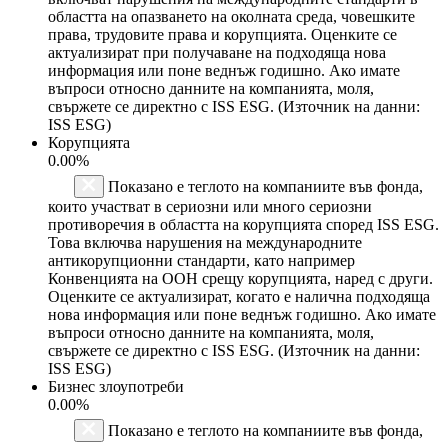
областта на опазването на околната среда, човешките
права, трудовите права и корупцията. Оценките се
актуализират при получаване на подходяща нова
информация или поне веднъж годишно. Ако имате
въпроси относно данните на компанията, моля,
свържете се директно с ISS ESG. (Източник на данни:
ISS ESG)
Корупцията
0.00%
Показано е теглото на компаниите във фонда,
които участват в сериозни или много сериозни
противоречия в областта на корупцията според ISS ESG.
Това включва нарушения на международните
антикорупционни стандарти, като например
Конвенцията на ООН срещу корупцията, наред с други.
Оценките се актуализират, когато е налична подходяща
нова информация или поне веднъж годишно. Ако имате
въпроси относно данните на компанията, моля,
свържете се директно с ISS ESG. (Източник на данни:
ISS ESG)
Бизнес злоупотреби
0.00%
Показано е теглото на компаниите във фонда,