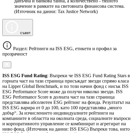
данъчна и банкова тайна, а количествено - тяхното
значение в рамките на световната финансова система.
(Източник на данни: Tax Justice Network)
съвет
Раздел: Рейтинги на ISS ESG, етикети и профил за
прозрачност
ISS ESG Fund Rating
: Въпреки че ISS ESG Fund Rating Stars в
горната част на тази страница присъждат звезди спрямо класа
на Lipper Global Benchmark, и по този начин фонд с нисък ISS
ESG Performance Score може да получи няколко звезди. ISS
ESG Performance Score в долната част на тази страница
представлява абсолютен ESG рейтинг на фонда. Резултатът на
ISS ESG варира от 0 до 100, като 100 представлява „много
добър“. За изчислението индивидуалните рейтинги на
компаниите в областта на околната среда, социалните въпроси
и корпоративното управление се комбинират и агрегират на
ниво фонд. (Източник на данни: ISS ESG) Въпреки това, нито