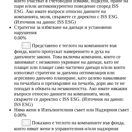
които участват в счетоводни измами, подкупи, пране на
пари и/или антиконкурентно поведение според ISS
ESG. Ако имате въпроси относно данните на
компанията, моля, свържете се директно с ISS ESG.
(Източник на данни: ISS ESG)
Стратегии за избягване на данъци и установени
нарушения
0.00%
Представено е теглото на компаниите във
фонда, които пропускат намерението и духа на
данъчните закони. Това включва компании, които се
занимават с незаконно укриване на данъци, като не
плащат или плащат само частично данъци и/или които
използват стратегии за данъчна оптимизация или
агресивно данъчно планиране, като целево намаляване
на печалбата и прехвърляне на печалба, дори ако те не
попадат в обхвата на незаконността. Ако имате някакви
въпроси относно данните на компанията, моля,
свържете се директно с ISS ESG. (Източник на данни:
ISS ESG)
Няма жени в Изпълнителния съвет или Надзорния съвет
0.00%
Показано е теглото на компаниите във фонда,
които нямат жени в управителния и/или надзорния