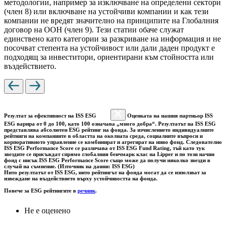
методологии, например за изключване на определени сектори
(член 8) или включване на устойчиви компании и как тези
компании не вредят значително на принципите на Глобалния
договор на ООН (член 9). Тези статии обаче служат
единствено като категории за разкриване на информация и не
посочват степента на устойчивост или дали даден продукт е
подходящ за инвеститори, ориентирани към стойността или
въздействието.
Резултат за ефективност на ISS ESG
Оценката на нашия партньор ISS
ESG варира от 0 до 100, като 100 означава „много добра“. Резултатът на ISS ESG
представлява абсолютен ESG рейтинг на фонда. За изчислението индивидуалните
рейтинги на компаниите в областта на околната среда, социалните въпроси и
корпоративното управление се комбинират и агрегират на ниво фонд. Следователно
ISS ESG Performance Score се различава от ISS ESG Fund Rating, тъй като тук
звездите се присъждат спрямо глобалния бенчмарк клас на Lipper и по този начин
фонд с нисък ISS ESG Performance Score също може да получи няколко звезди в
случай на съмнение. (Източник на данни: ISS ESG)
Нито резултатът от ISS ESG, нито рейтингът на фонда могат да се използват за
извеждане на въздействието върху устойчивостта на фонда.
Повече за ESG рейтингите в
речник
.
Не е оценено