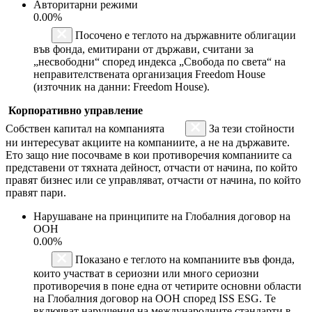
Авторитарни режими
0.00%
Посочено е теглото на държавните облигации
във фонда, емитирани от държави, считани за
„несвободни“ според индекса „Свобода по света“ на
неправителствената организация Freedom House
(източник на данни: Freedom House).
Корпоративно управление
Собствен капитал на компанията
За тези стойности
ни интересуват акциите на компаниите, а не на държавите.
Ето защо ние посочваме в кои противоречия компаниите са
представени от тяхната дейност, отчасти от начина, по който
правят бизнес или се управляват, отчасти от начина, по който
правят пари.
Нарушаване на принципите на Глобалния договор на
ООН
0.00%
Показано е теглото на компаниите във фонда,
които участват в сериозни или много сериозни
противоречия в поне една от четирите основни области
на Глобалния договор на ООН според ISS ESG. Те
включват нарушения на международните стандарти в