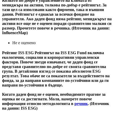
Колкото по-добро е управлението на климата от
мениджъра на активи, толкова по-добър е рейтингът. За
тази цел са използвани както фирмени, така и външни
данни. Рейтингът е еднакъв за всички фондове на
управителя. Ако даден фонд няма рейтинг, мениджърът на
активи все още не е оценен поради сравнително малкия си
размер. Прочетете повече в речника. (Източник на данни:
InfluenceMap)
Не е оценено
Рейтинг ISS ESG
Рейтингът на ISS ESG Fund включва
екологични, социални и корпоративни управленски
фактори. Повече звезди означават, че даден фонд се
представя сравнително по-добре от своята сравнителна
група. В детайлния изглед се показва абсолютен ESG
резултат. Това обаче не са показатели за въздействието на
фонда, за да направи компаниите по-устойчиви или да ги
направи по-устойчиви в бъдеще.
Когато даден фонд не е оценен, необходимите прагове за
оценка не са достигнати. Моля, намерете повече
информация относно методологията в
речник
. (Източник
на данни: ISS ESG)