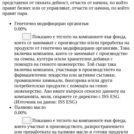
представени от тяхната дейност, отчасти от начина, по който
правят бизнес или се управляват, отчасти от начина, по който
правят пари.
Генетично модифициран организъм
0.00%
Показано е теглото на компаниите във фонда,
които се занимават с производство и/или преработка на
продукти от генетично модифицирани организми. Това
включва компании, които се занимават с производство
на семена, култури и/или хранителни добавки с
помощта на генното инженерство. Той също така
включва компании, участващи в производството на
фармацевтични лекарства или активни съставки,
промишлени химикали, биогорива и/или други
потребителски продукти с помощта на генно
инженерство. Ако имате въпроси относно данните на
компанията, моля, свържете се директно с ISS ESG.
(Източник на данни: ISS ESG)
Палмово масло
0.00%
Показано е теглото на компаниите във фонда,
които участват в производството, разпространението
или преработката на палмово масло и готови продукти