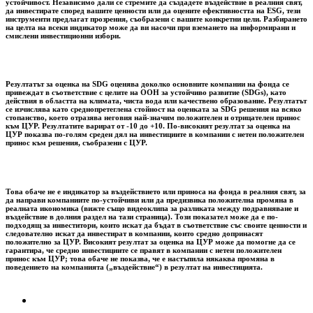
устойчивост. Независимо дали се стремите да създадете въздействие в реалния свят,
да инвестирате според вашите ценности или да оцените ефективността на ESG, тези
инструменти предлагат прозрения, съобразени с вашите конкретни цели. Разбирането
на целта на всеки индикатор може да ви насочи при вземането на информирани и
смислени инвестиционни избори.
Резултатът за оценка на SDG оценява доколко основните компании на фонда се
привеждат в съответствие с целите на ООН за устойчиво развитие (SDGs), като
действия в областта на климата, чиста вода или качествено образование. Резултатът
се изчислява като среднопретеглена стойност на оценката за SDG решения на всяко
стопанство, което отразява неговия най-значим положителен и отрицателен принос
към ЦУР. Резултатите варират от -10 до +10. По-високият резултат за оценка на
ЦУР показва по-голям среден дял на инвестициите в компании с нетен положителен
принос към решения, съобразени с ЦУР.
Това обаче не е индикатор за въздействието или приноса на фонда в реалния свят, за
да направи компаниите по-устойчиви или да предизвика положителна промяна в
реалната икономика (вижте също видеоклипа за разликата между подравняване и
въздействие в долния раздел на тази страница). Този показател може да е по-
подходящ за инвеститори, които искат да бъдат в съответствие със своите ценности и
следователно искат да инвестират в компании, които средно допринасят
положително за ЦУР. Високият резултат за оценка на ЦУР може да помогне да се
гарантира, че средно инвестициите се правят в компании с нетен положителен
принос към ЦУР; това обаче не показва, че е настъпила някаква промяна в
поведението на компанията („въздействие“) в резултат на инвестицията.