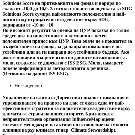
Solutions Score на притежанията на фонда и варира по
скала от -10,0 до 10,0. За всяко стопанство оценката за SDG
Solutions Score сумира най-високото положително и най-
ниското му отрицателно въздействие върху SDG,
вариращи от -10 до +10.
По-високият резултат за оценка на ЦУР показва по-голям
среден дял на инвестициите в компании с нетен
положителен принос към ЦУР. Това обаче не е показател за
въздействието на фонда, за да направи компаниите по-
устойчиви или да ги направи по-устойчиви в бъдеще. Ако
имате някакви въпроси относно данните на компанията,
моля, свържете се директно с ISS ESG. Моля, намерете
повече информация за методологията в речника.
(Източник на данни: ISS ESG)
Не е оценено
Управление на климата
Директният диалог с компания и
упражняването на правото на глас се оказа една от най-
ефективните стратегии за положително въздействие върху
климата от страна на инвеститорите. Британската
неправителствена организация InfluenceMap оцени
големите мениджъри на активи по отношение на тяхното
влияние върху климата (т.нар. Climate Stewardship).