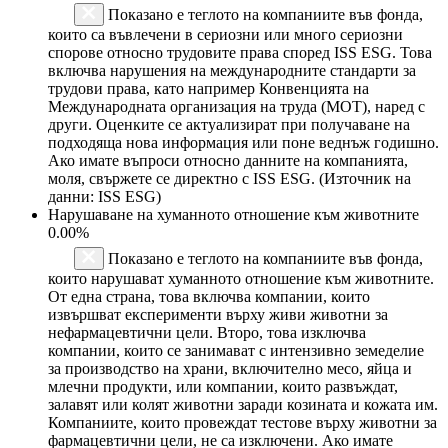
Показано е теглото на компаниите във фонда,
които са въвлечени в сериозни или много сериозни
спорове относно трудовите права според ISS ESG. Това
включва нарушения на международните стандарти за
трудови права, като например Конвенцията на
Международната организация на труда (МОТ), наред с
други. Оценките се актуализират при получаване на
подходяща нова информация или поне веднъж годишно.
Ако имате въпроси относно данните на компанията,
моля, свържете се директно с ISS ESG. (Източник на
данни: ISS ESG)
Нарушаване на хуманното отношение към животните
0.00%
Показано е теглото на компаниите във фонда,
които нарушават хуманното отношение към животните.
От една страна, това включва компании, които
извършват експерименти върху живи животни за
нефармацевтични цели. Второ, това изключва
компании, които се занимават с интензивно земеделие
за производство на храни, включително месо, яйца и
млечни продукти, или компании, които развъждат,
залавят или колят животни заради козината и кожата им.
Компаниите, които провеждат тестове върху животни за
фармацевтични цели, не са изключени. Ако имате