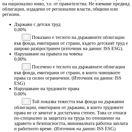
на национално ниво, т.е. от правителства. Не вземаме предвид
облигации, издадени от регионални власти, общини или
региони.
Държави с детски труд
0.00%
Показано е теглото на държавните облигации
във фонда, емитирани от страни, където детският труд е
широко разпространен (източник на данни: ISS ESG).
Нарушаване на правата на човека
0.00%
Посочено е теглото на държавните облигации
във фонда, емитирани от страни, в които човешките
права са силно ограничени. (Източник на данни: ISS
ESG)
Нарушаване на трудовите права
0.00%
Той показва тежестта във фонда на държавни
облигации, емитирани от държави, в които трудовите
права не се зачитат в достатъчна степен. Това се отнася
по-специално за защитата на труда по отношение на
здравето и безопасността, минималната работна заплата
и работното време. (Източник на данни: ISS ESG)