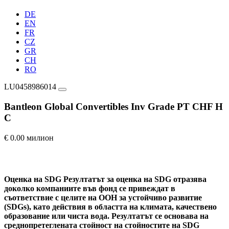
DE
EN
FR
CZ
GR
CH
RO
LU0458986014
Bantleon Global Convertibles Inv Grade PT CHF H
C
€ 0.00 милион
Оценка на SDG
Резултатът за оценка на SDG отразява
доколко компаниите във фонд се привеждат в
съответствие с целите на ООН за устойчиво развитие
(SDGs), като действия в областта на климата, качествено
образование или чиста вода. Резултатът се основава на
среднопретеглената стойност на стойностите на SDG