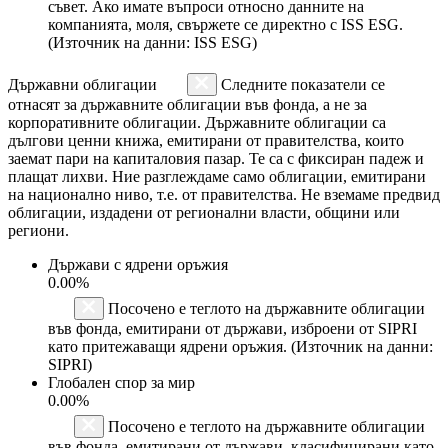
съвет. Ако имате въпроси относно данните на
компанията, моля, свържете се директно с ISS ESG.
(Източник на данни: ISS ESG)
Държавни облигации
Следните показатели се
отнасят за държавните облигации във фонда, а не за
корпоративните облигации. Държавните облигации са
дългови ценни книжа, емитирани от правителства, които
заемат пари на капиталовия пазар. Те са с фиксиран падеж и
плащат лихви. Ние разглеждаме само облигации, емитирани
на национално ниво, т.е. от правителства. Не вземаме предвид
облигации, издадени от регионални власти, общини или
региони.
Държави с ядрени оръжия
0.00%
Посочено е теглото на държавните облигации
във фонда, емитирани от държави, изброени от SIPRI
като притежаващи ядрени оръжия. (Източник на данни:
SIPRI)
Глобален спор за мир
0.00%
Посочено е теглото на държавните облигации
във фонда, емитирани от държави, класифицирани като