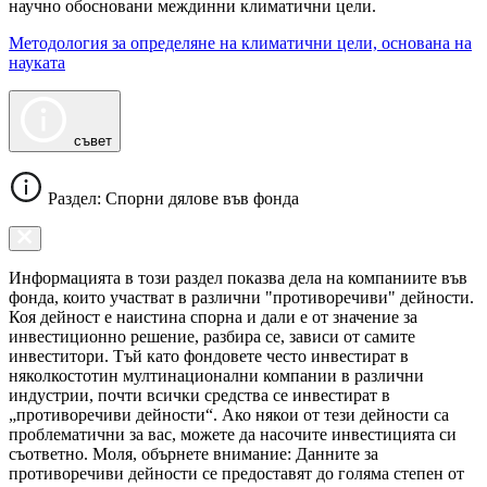
научно обосновани междинни климатични цели.
Методология за определяне на климатични цели, основана на
науката
съвет
Раздел: Спорни дялове във фонда
Информацията в този раздел показва дела на компаниите във
фонда, които участват в различни "противоречиви" дейности.
Коя дейност е наистина спорна и дали е от значение за
инвестиционно решение, разбира се, зависи от самите
инвеститори. Тъй като фондовете често инвестират в
няколкостотин мултинационални компании в различни
индустрии, почти всички средства се инвестират в
„противоречиви дейности“. Ако някои от тези дейности са
проблематични за вас, можете да насочите инвестицията си
съответно. Моля, обърнете внимание: Данните за
противоречиви дейности се предоставят до голяма степен от