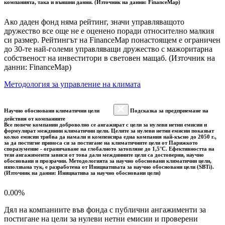
компанията, така и външни данни. (Източник на данни: FinanceMap)
Ако даден фонд няма рейтинг, значи управляващото
дружество все още не е оценено поради относително малкия
си размер. Рейтингът на FinanceMap понастоящем е ограничен
до 30-те най-големи управляващи дружество с мажоритарна
собственост на инвеститори в световен мащаб. (Източник на
данни: FinanceMap)
Методология за управление на климата
Научно обосновани климатични цели
Подсказка за предприемане на
действия от компаниите
Все повече компании доброволно се ангажират с цели за нулеви нетни емисии и
формулират междинни климатични цели. Целите за нулеви нетни емисии показват
колко емисии трябва да намали и компенсира една компания най-късно до 2050 г.,
за да постигне приноса си за постигане на климатичните цели от Парижкото
споразумение - ограничаване на глобалното затопляне до 1,5°C. Ефективността на
тези ангажименти зависи от това дали междинните цели са достоверни, научно
обосновани и прозрачни. Методологията за научно обосновани климатични цели,
използвана тук, е разработена от Инициативата за научно обосновани цели (SBTi).
(Източник на данни: Инициатива за научно обосновани цели)
0.00%
Дял на компаниите във фонда с публични ангажименти за
постигане на цели за нулеви нетни емисии и проверени