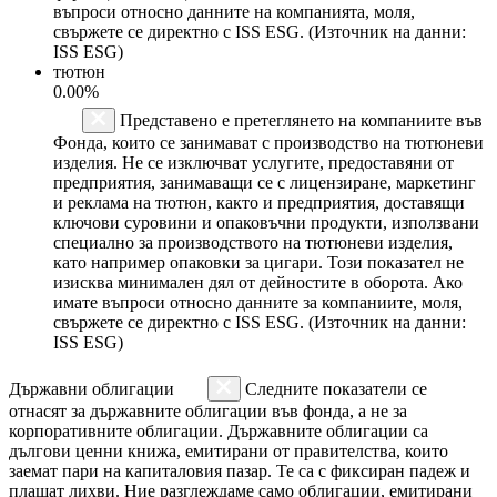
въпроси относно данните на компанията, моля,
свържете се директно с ISS ESG. (Източник на данни:
ISS ESG)
тютюн
0.00%
Представено е претеглянето на компаниите във
Фонда, които се занимават с производство на тютюневи
изделия. Не се изключват услугите, предоставяни от
предприятия, занимаващи се с лицензиране, маркетинг
и реклама на тютюн, както и предприятия, доставящи
ключови суровини и опаковъчни продукти, използвани
специално за производството на тютюневи изделия,
като например опаковки за цигари. Този показател не
изисква минимален дял от дейностите в оборота. Ако
имате въпроси относно данните за компаниите, моля,
свържете се директно с ISS ESG. (Източник на данни:
ISS ESG)
Държавни облигации
Следните показатели се
отнасят за държавните облигации във фонда, а не за
корпоративните облигации. Държавните облигации са
дългови ценни книжа, емитирани от правителства, които
заемат пари на капиталовия пазар. Те са с фиксиран падеж и
плащат лихви. Ние разглеждаме само облигации, емитирани