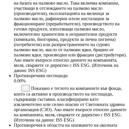
на базата на палмово масло. Това включва компании,
участващи в отглеждането на палмово масло
(производители), експлоатацията на мелници за
палмово масло, рафинерии и/или инсталации за
фракциониране (преработватели), производството на
готови продукти, използващи палмово масло,
включително хранителни и нехранителни продукти
(химикали, биогорива, продукти за лична хигиена)
(потребители) или разпространението на сурово
палмово масло, масло от палмови ядки, брашно от
палмови ядки, производни или фракции (дистрибутори).
Ако имате въпроси относно данните на компанията,
моля, свържете се директно с ISS ESG. (Източник на
данни: ISS ESG)
Противоречиви пестициди
0.00%
Показано е теглото на компаниите във фонда,
които са активни в производството на пестициди,
съдържащи съставки, класифицирани като
изключително или силно опасни от Световната здравна
организация (СЗО). Ако имате въпроси относно данните
на компанията, моля, свържете се директно с ISS ESG.
(Източник на данни: ISS ESG)
Противоречия в областта на опазването на околната