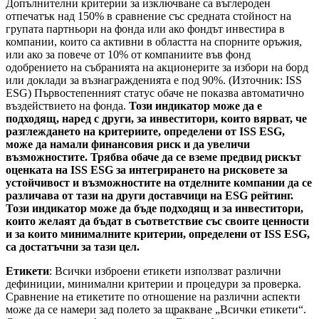
Допълнителни критерии за изключване са въглероден
отпечатък над 150% в сравнение със средната стойност на
групата партньори на фонда или ако фондът инвестира в
компании, които са активни в областта на спорните оръжия,
или ако за повече от 10% от компаниите във фонд
одобрението на събранията на акционерите за избори на борд
или доклади за възнагражденията е под 90%. (Източник: ISS
ESG) Първостепенният статус обаче не показва автоматично
въздействието на фонда.
Този индикатор може да е
подходящ, наред с други, за инвеститори, които вярват, че
разглеждането на критериите, определени от ISS ESG,
може да намали финансовия риск и да увеличи
възможностите. Трябва обаче да се вземе предвид рискът
оценката на ISS ESG за интегрирането на рисковете за
устойчивост и възможностите на отделните компании да се
различава от тази на други доставчици на ESG рейтинг.
Този индикатор може да бъде подходящ и за инвеститори,
които желаят да бъдат в съответствие със своите ценности
и за които минималните критерии, определени от ISS ESG,
са достатъчни за тази цел.
Етикети
: Всички изброени етикети използват различни
дефиниции, минимални критерии и процедури за проверка.
Сравнение на етикетите по отношение на различни аспекти
може да се намери зад полето за щракване „Всички етикети“.