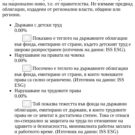
на национално ниво, т.е. от правителства. Не вземаме предвид
облигации, издадени от регионални власти, общини или
региони.
Държави с детски труд
0.00%
Показано е теглото на държавните облигации
във фонда, емитирани от страни, където детският труд е
широко разпространен (източник на данни: ISS ESG).
Нарушаване на правата на човека
0.00%
Посочено е теглото на държавните облигации
във фонда, емитирани от страни, в които човешките
права са силно ограничени. (Източник на данни: ISS
ESG)
Нарушаване на трудовите права
0.00%
Той показва тежестта във фонда на държавни
облигации, емитирани от държави, в които трудовите
права не се зачитат в достатъчна степен. Това се отнася
по-специално за защитата на труда по отношение на
здравето и безопасността, минималната работна заплата
и работното време. (Източник на данни: ISS ESG)