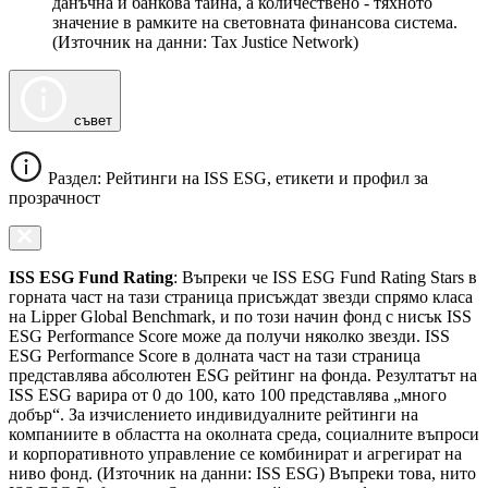
данъчна и банкова тайна, а количествено - тяхното
значение в рамките на световната финансова система.
(Източник на данни: Tax Justice Network)
съвет
Раздел: Рейтинги на ISS ESG, етикети и профил за
прозрачност
ISS ESG Fund Rating
: Въпреки че ISS ESG Fund Rating Stars в
горната част на тази страница присъждат звезди спрямо класа
на Lipper Global Benchmark, и по този начин фонд с нисък ISS
ESG Performance Score може да получи няколко звезди. ISS
ESG Performance Score в долната част на тази страница
представлява абсолютен ESG рейтинг на фонда. Резултатът на
ISS ESG варира от 0 до 100, като 100 представлява „много
добър“. За изчислението индивидуалните рейтинги на
компаниите в областта на околната среда, социалните въпроси
и корпоративното управление се комбинират и агрегират на
ниво фонд. (Източник на данни: ISS ESG) Въпреки това, нито