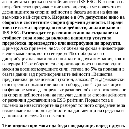
агенцията за оценка на устойчивостта ISS ESG. Въз основа на
потребителско проучване ние интерпретирахме повечето от
дефинициите за спорни дейности в базата данни на фонда
възможно най-стриктно.
Избрано е и 0% допустимо ниво на
оборота в съответните спорни фирмени дейности. Поради
това се вземат предвид всички дейности, анализирани от
ISS ESG. Разглеждат се различни етапи на създаване на
стойност, това може да включва например услуги за
преработка, производство или дистрибуция на продукти.
Пример: Ако приемем, че 5% от обема на фонда е инвестиран
в една компания, която генерира 1% от оборота си с
дистрибуция на алкохолни напитки и в друга компания, която
генерира 1% от оборота си с производството на кислородни
маски за военновъздушните сили, тогава по 5% са показани в
базата данни зад противоречивите дейности „Вещества,
предизвикващи зависимост (тютюн, алкохол)“ и „Граждански
огнестрелни оръжия или военно оборудване“. Доставчиците
на фондове могат да определят различен обхват за изключване
на спорни дейности или да получат данни за спорни дейности
от различни доставчици на ESG рейтинг. Поради това е
полезно за инвеститорите да разберат точното определение за
изключване на спорни дейности на доставчици на средства и
да попитат в случай на неяснота.
Тези индикатори могат да бъдат подходящи, наред с други,