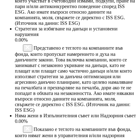
които участват в счетоводни измами, подкупи, пране на
пари и/или антиконкурентно поведение според ISS
ESG. Ако имате въпроси относно данните на
компанията, моля, свържете се директно с ISS ESG.
(Източник на данни: ISS ESG)
Стратегии за избягване на данъци и установени
нарушения
0.00%
Представено е теглото на компаниите във
фонда, които пропускат намерението и духа на
данъчните закони. Това включва компании, които се
занимават с незаконно укриване на данъци, като не
плащат или плащат само частично данъци и/или които
използват стратегии за данъчна оптимизация или
агресивно данъчно планиране, като целево намаляване
на печалбата и прехвърляне на печалба, дори ако те не
попадат в обхвата на незаконността. Ако имате някакви
въпроси относно данните на компанията, моля,
свържете се директно с ISS ESG. (Източник на данни:
ISS ESG)
Няма жени в Изпълнителния съвет или Надзорния съвет
0.00%
Показано е теглото на компаниите във фонда,
които нямат жени в управителния и/или надзорния