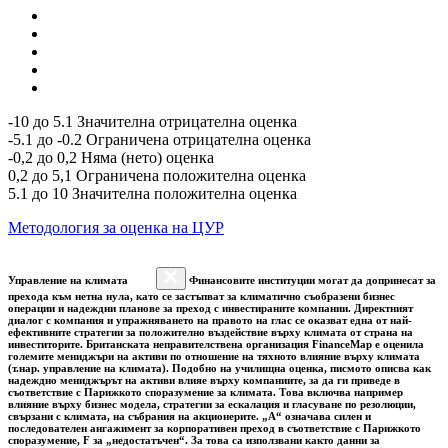
-10 до 5.1 Значителна отрицателна оценка
-5.1 до -0.2 Ограничена отрицателна оценка
-0,2 до 0,2 Няма (нето) оценка
0,2 до 5,1 Ограничена положителна оценка
5.1 до 10 Значителна положителна оценка
Методология за оценка на ЦУР
Управление на климата
Финансовите институции могат да допринесат за
прехода към нетна нула, като се застъпват за климатично съобразени бизнес
операции и надеждни планове за преход с инвестираните компании. Директният
диалог с компания и упражняването на правото на глас се оказват една от най-
ефективните стратегии за положително въздействие върху климата от страна на
инвеститорите. Британската неправителствена организация FinanceMap е оценила
големите мениджъри на активи по отношение на тяхното влияние върху климата
(т.нар. управление на климата). Подобно на училищна оценка, писмото описва как
надеждно мениджърът на активи влияе върху компаниите, за да ги приведе в
съответствие с Парижкото споразумение за климата. Това включва например
влияние върху бизнес модела, стратегии за ескалация и гласуване по резолюции,
свързани с климата, на събрания на акционерите. „A“ означава силен и
последователен ангажимент за корпоративен преход в съответствие с Парижкото
споразумение, F за „недостатъчен“. За това са използвани както данни за