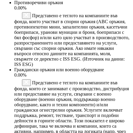
Противоречиви оръжия
0.00%
Представено е теглото на компаниите във
фонда, които участват в спорни оръжия (ABC оръжия,
противопехотни мини, запалителни оръжия, касетъчни
боеприпаси, уранови муниции и броня, боеприпаси с
бял фосфор) и/или като цяло участват в производството,
разпространението или предоставянето на услуги,
свързани със спорни оръжия. Ако имате някакви
въпроси относно данните на компанията, моля,
свържете се директно с ISS ESG. (Източник на данни:
ISS ESG)
Граждански оръжия или военно оборудване
0.00%
Представено е теглото на компаниите във
фонда, които се занимават с производство, дистрибуция
или предоставяне на услуги, свързани с военно
оборудване (военни оръжия, поддържащо военно
оборудване, както и техни компоненти) и/или
граждански огнестрелни оръжия. Услугите включват
поддръжка, ремонт, тестване, транспорт и подобни
дейности в горните области. Този показател е широко
дефиниран, така че включва и компании, които са
активни, например, в областта на логиката (напр. чрез