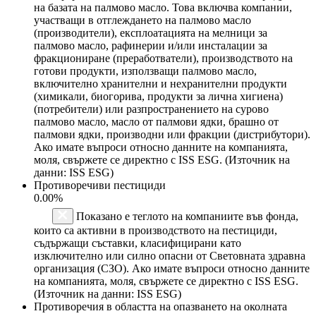
на базата на палмово масло. Това включва компании,
участващи в отглеждането на палмово масло
(производители), експлоатацията на мелници за
палмово масло, рафинерии и/или инсталации за
фракциониране (преработватели), производството на
готови продукти, използващи палмово масло,
включително хранителни и нехранителни продукти
(химикали, биогорива, продукти за лична хигиена)
(потребители) или разпространението на сурово
палмово масло, масло от палмови ядки, брашно от
палмови ядки, производни или фракции (дистрибутори).
Ако имате въпроси относно данните на компанията,
моля, свържете се директно с ISS ESG. (Източник на
данни: ISS ESG)
Противоречиви пестициди
0.00%
Показано е теглото на компаниите във фонда,
които са активни в производството на пестициди,
съдържащи съставки, класифицирани като
изключително или силно опасни от Световната здравна
организация (СЗО). Ако имате въпроси относно данните
на компанията, моля, свържете се директно с ISS ESG.
(Източник на данни: ISS ESG)
Противоречия в областта на опазването на околната