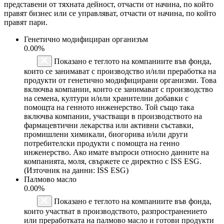
представени от тяхната дейност, отчасти от начина, по който
правят бизнес или се управляват, отчасти от начина, по който
правят пари.
Генетично модифициран организъм
0.00%
Показано е теглото на компаниите във фонда,
които се занимават с производство и/или преработка на
продукти от генетично модифицирани организми. Това
включва компании, които се занимават с производство
на семена, култури и/или хранителни добавки с
помощта на генното инженерство. Той също така
включва компании, участващи в производството на
фармацевтични лекарства или активни съставки,
промишлени химикали, биогорива и/или други
потребителски продукти с помощта на генно
инженерство. Ако имате въпроси относно данните на
компанията, моля, свържете се директно с ISS ESG.
(Източник на данни: ISS ESG)
Палмово масло
0.00%
Показано е теглото на компаниите във фонда,
които участват в производството, разпространението
или преработката на палмово масло и готови продукти