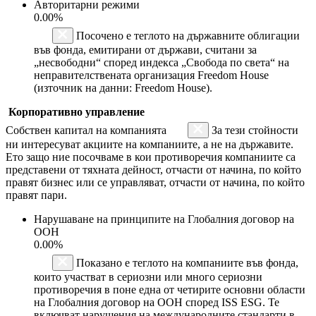
Авторитарни режими
0.00%
Посочено е теглото на държавните облигации
във фонда, емитирани от държави, считани за
„несвободни“ според индекса „Свобода по света“ на
неправителствената организация Freedom House
(източник на данни: Freedom House).
Корпоративно управление
Собствен капитал на компанията
За тези стойности
ни интересуват акциите на компаниите, а не на държавите.
Ето защо ние посочваме в кои противоречия компаниите са
представени от тяхната дейност, отчасти от начина, по който
правят бизнес или се управляват, отчасти от начина, по който
правят пари.
Нарушаване на принципите на Глобалния договор на
ООН
0.00%
Показано е теглото на компаниите във фонда,
които участват в сериозни или много сериозни
противоречия в поне една от четирите основни области
на Глобалния договор на ООН според ISS ESG. Те
включват нарушения на международните стандарти в