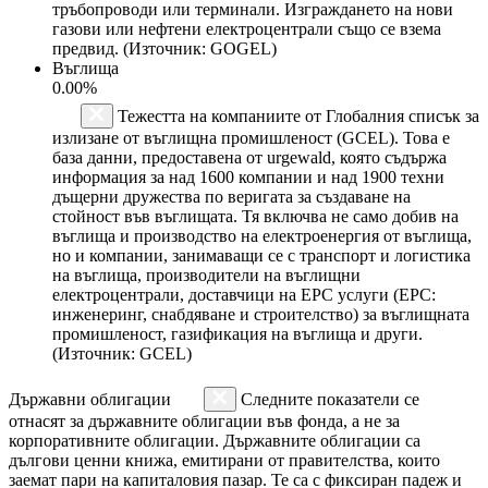
тръбопроводи или терминали. Изграждането на нови
газови или нефтени електроцентрали също се взема
предвид. (Източник: GOGEL)
Въглища
0.00%
Тежестта на компаниите от Глобалния списък за
излизане от въглищна промишленост (GCEL). Това е
база данни, предоставена от urgewald, която съдържа
информация за над 1600 компании и над 1900 техни
дъщерни дружества по веригата за създаване на
стойност във въглищата. Тя включва не само добив на
въглища и производство на електроенергия от въглища,
но и компании, занимаващи се с транспорт и логистика
на въглища, производители на въглищни
електроцентрали, доставчици на EPC услуги (EPC:
инженеринг, снабдяване и строителство) за въглищната
промишленост, газификация на въглища и други.
(Източник: GCEL)
Държавни облигации
Следните показатели се
отнасят за държавните облигации във фонда, а не за
корпоративните облигации. Държавните облигации са
дългови ценни книжа, емитирани от правителства, които
заемат пари на капиталовия пазар. Те са с фиксиран падеж и