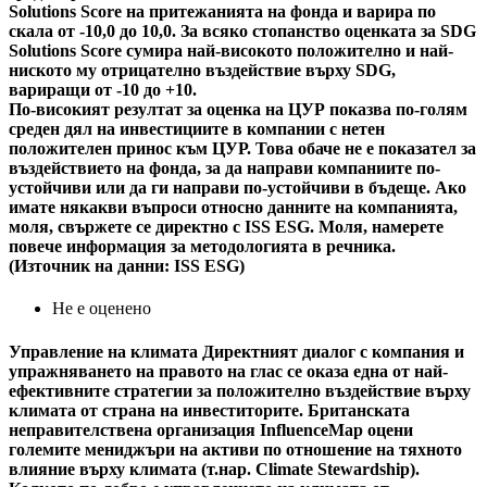
Solutions Score на притежанията на фонда и варира по
скала от -10,0 до 10,0. За всяко стопанство оценката за SDG
Solutions Score сумира най-високото положително и най-
ниското му отрицателно въздействие върху SDG,
вариращи от -10 до +10.
По-високият резултат за оценка на ЦУР показва по-голям
среден дял на инвестициите в компании с нетен
положителен принос към ЦУР. Това обаче не е показател за
въздействието на фонда, за да направи компаниите по-
устойчиви или да ги направи по-устойчиви в бъдеще. Ако
имате някакви въпроси относно данните на компанията,
моля, свържете се директно с ISS ESG. Моля, намерете
повече информация за методологията в речника.
(Източник на данни: ISS ESG)
Не е оценено
Управление на климата
Директният диалог с компания и
упражняването на правото на глас се оказа една от най-
ефективните стратегии за положително въздействие върху
климата от страна на инвеститорите. Британската
неправителствена организация InfluenceMap оцени
големите мениджъри на активи по отношение на тяхното
влияние върху климата (т.нар. Climate Stewardship).