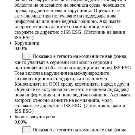
областта на опазването на околната среда, човешките
права, трудовите права и корупцията. Оценките се
актуализират при получаване на подходяща нова
информация или поне веднъж годишно. Ако имате
въпроси относно данните на компанията, моля,
свържете се директно с ISS ESG. (Източник на данни:
ISS ESG)
Корупцията
0.00%
Показано е теглото на компаниите във фонда,
които участват в сериозни или много сериозни
противоречия в областта на корупцията според ISS ESG.
Това включва нарушения на международните
антикорупционни стандарти, като например
Конвенцията на ООН срещу корупцията, наред с други.
Оценките се актуализират, когато е налична подходяща
нова информация или поне веднъж годишно. Ако имате
въпроси относно данните на компанията, моля,
свържете се директно с ISS ESG. (Източник на данни:
ISS ESG)
Бизнес злоупотреби
0.00%
Показано е теглото на компаниите във фонда,