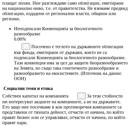
плащат лихви. Ние разглеждаме само облигации, емитирани
на национално ниво, т.е. от правителства. Не вземаме предвид
облигации, издадени от регионални власти, общини или
региони.
Неподписали Конвенцията за биологичното
разнообразие
0.00%
Посочено е теглото на държавните облигации
във фонда, емитирани от държави, които не са
подписали Конвенцията за биологичното разнообразие.
Тази конвенция има за цел да защити биоразнообразието
на Земята, но също така генетичното разнообразие и
разнообразието на екосистемите. (Източник на данни:
ООН)
Социални теми и етика
Собствен капитал на компанията
За тези стойности
ни интересуват акциите на компаниите, а не на държавите.
Ето защо ние посочваме в кои противоречия компаниите са
представени от тяхната дейност, отчасти от начина, по който
правят бизнес или се управляват, отчасти от начина, по който
правят пари.