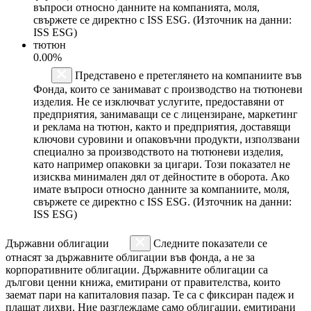
въпроси относно данните на компанията, моля,
свържете се директно с ISS ESG. (Източник на данни:
ISS ESG)
тютюн
0.00%
Представено е претеглянето на компаниите във
Фонда, които се занимават с производство на тютюневи
изделия. Не се изключват услугите, предоставяни от
предприятия, занимаващи се с лицензиране, маркетинг
и реклама на тютюн, както и предприятия, доставящи
ключови суровини и опаковъчни продукти, използвани
специално за производството на тютюневи изделия,
като например опаковки за цигари. Този показател не
изисква минимален дял от дейностите в оборота. Ако
имате въпроси относно данните за компаниите, моля,
свържете се директно с ISS ESG. (Източник на данни:
ISS ESG)
Държавни облигации
Следните показатели се
отнасят за държавните облигации във фонда, а не за
корпоративните облигации. Държавните облигации са
дългови ценни книжа, емитирани от правителства, които
заемат пари на капиталовия пазар. Те са с фиксиран падеж и
плащат лихви. Ние разглеждаме само облигации, емитирани