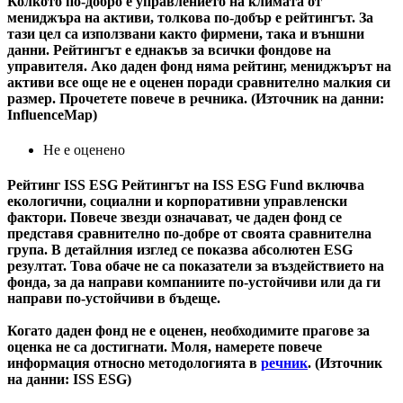
Колкото по-добро е управлението на климата от
мениджъра на активи, толкова по-добър е рейтингът. За
тази цел са използвани както фирмени, така и външни
данни. Рейтингът е еднакъв за всички фондове на
управителя. Ако даден фонд няма рейтинг, мениджърът на
активи все още не е оценен поради сравнително малкия си
размер. Прочетете повече в речника. (Източник на данни:
InfluenceMap)
Не е оценено
Рейтинг ISS ESG
Рейтингът на ISS ESG Fund включва
екологични, социални и корпоративни управленски
фактори. Повече звезди означават, че даден фонд се
представя сравнително по-добре от своята сравнителна
група. В детайлния изглед се показва абсолютен ESG
резултат. Това обаче не са показатели за въздействието на
фонда, за да направи компаниите по-устойчиви или да ги
направи по-устойчиви в бъдеще.
Когато даден фонд не е оценен, необходимите прагове за
оценка не са достигнати. Моля, намерете повече
информация относно методологията в
речник
. (Източник
на данни: ISS ESG)