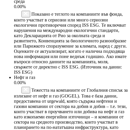
среда
0.00%
Показано е теглото на компаниите във фонда,
които участват в сериозни или много сериозни
екологични противоречия според ISS ESG. Те включват
нарушения на международни екологични стандарти,
като Декларацията от Рио за околната среда и
развитието, Конвенцията за биологичното разнообразие
или Парижкото споразумение за климата, наред с други.
Оценките се актуализират, когато е налична подходяща
нова информация или поне веднъж годишно. Ако имате
въпроси относно данните на компанията, моля,
свържете се директно с ISS ESG. (Източник на данни:
ISS ESG)
Нефт и газ
0.00%
Тежестта на компаниите от Глобалния списък за
излизане от нефт и газ (GOGEL). Това е база данни,
предоставена от urgewald, която съдържа нефтени и
газови компании от сектора на добив и добив – т.е. тези,
които участват в проучването или добива на нефт и газ
като изкопаеми енергийни източници – и компании от
сектора на средното производство, които участват в
планирането на по-нататъшна инфраструктура, като