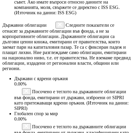
съвет. Ако имате въпроси относно данните на
компанията, моля, свържете се директно с ISS ESG.
(Източник на данни: ISS ESG)
Държавни облигации
Следните показатели се
отнасят за държавните облигации във фонда, а не за
корпоративните облигации. Държавните облигации са
дългови ценни книжа, емитирани от правителства, които
заемат пари на капиталовия пазар. Те са с фиксиран падеж и
плащат лихви. Ние разглеждаме само облигации, емитирани
на национално ниво, т.е. от правителства. Не вземаме предвид
облигации, издадени от регионални власти, общини или
региони.
Държави с ядрени оръжия
0.00%
Посочено е теглото на държавните облигации
във фонда, емитирани от държави, изброени от SIPRI
като притежаващи ядрени оръжия. (Източник на данни:
SIPRI)
Глобален спор за мир
0.00%
Посочено е теглото на държавните облигации
във фонда, емитирани от държави, класифицирани като