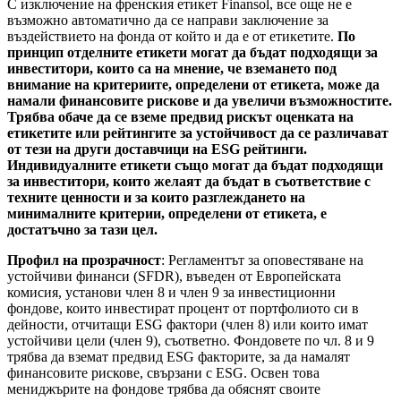
С изключение на френския етикет Finansol, все още не е
възможно автоматично да се направи заключение за
въздействието на фонда от който и да е от етикетите.
По
принцип отделните етикети могат да бъдат подходящи за
инвеститори, които са на мнение, че вземането под
внимание на критериите, определени от етикета, може да
намали финансовите рискове и да увеличи възможностите.
Трябва обаче да се вземе предвид рискът оценката на
етикетите или рейтингите за устойчивост да се различават
от тези на други доставчици на ESG рейтинги.
Индивидуалните етикети също могат да бъдат подходящи
за инвеститори, които желаят да бъдат в съответствие с
техните ценности и за които разглеждането на
минималните критерии, определени от етикета, е
достатъчно за тази цел.
Профил на прозрачност
: Регламентът за оповестяване на
устойчиви финанси (SFDR), въведен от Европейската
комисия, установи член 8 и член 9 за инвестиционни
фондове, които инвестират процент от портфолиото си в
дейности, отчитащи ESG фактори (член 8) или които имат
устойчиви цели (член 9), съответно. Фондовете по чл. 8 и 9
трябва да вземат предвид ESG факторите, за да намалят
финансовите рискове, свързани с ESG. Освен това
мениджърите на фондове трябва да обяснят своите