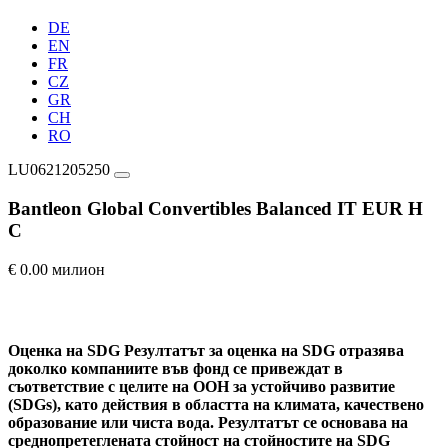
DE
EN
FR
CZ
GR
CH
RO
LU0621205250
Bantleon Global Convertibles Balanced IT EUR H
C
€ 0.00 милион
Оценка на SDG
Резултатът за оценка на SDG отразява
доколко компаниите във фонд се привеждат в
съответствие с целите на ООН за устойчиво развитие
(SDGs), като действия в областта на климата, качествено
образование или чиста вода. Резултатът се основава на
среднопретеглената стойност на стойностите на SDG