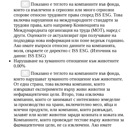
Показано е теглото на компаниите във фонда,
които са въвлечени в сериозни или много сериозни
спорове относно трудовите права според ISS ESG. Това
включва нарушения на международните стандарти за
трудови права, като например Конвенцията на
Международната организация на труда (МОТ), наред с
други. Оценките се актуализират при получаване на
подходяща нова информация или поне веднъж годишно.
Ако имате въпроси относно данните на компанията,
моля, свържете се директно с ISS ESG. (Източник на
данни: ISS ESG)
Нарушаване на хуманното отношение към животните
0.00%
Показано е теглото на компаниите във фонда,
които нарушават хуманното отношение към животните.
От една страна, това включва компании, които
извършват експерименти върху живи животни за
нефармацевтични цели. Второ, това изключва
компании, които се занимават с интензивно земеделие
за производство на храни, включително месо, яйца и
млечни продукти, или компании, които развъждат,
залавят или колят животни заради козината и кожата им.
Компаниите, които провеждат тестове върху животни за
фармацевтични цели, не са изключени. Ако имате