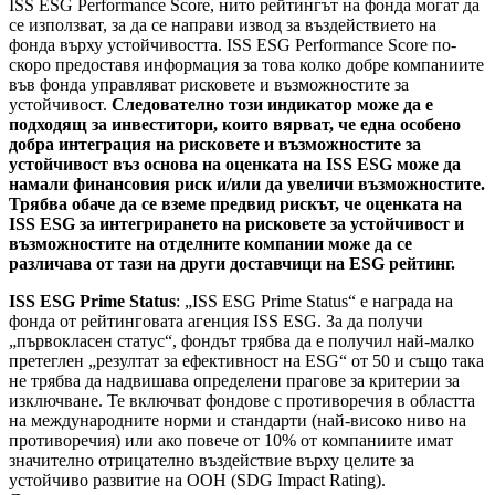
ISS ESG Performance Score, нито рейтингът на фонда могат да
се използват, за да се направи извод за въздействието на
фонда върху устойчивостта. ISS ESG Performance Score по-
скоро предоставя информация за това колко добре компаниите
във фонда управляват рисковете и възможностите за
устойчивост.
Следователно този индикатор може да е
подходящ за инвеститори, които вярват, че една особено
добра интеграция на рисковете и възможностите за
устойчивост въз основа на оценката на ISS ESG може да
намали финансовия риск и/или да увеличи възможностите.
Трябва обаче да се вземе предвид рискът, че оценката на
ISS ESG за интегрирането на рисковете за устойчивост и
възможностите на отделните компании може да се
различава от тази на други доставчици на ESG рейтинг.
ISS ESG Prime Status
: „ISS ESG Prime Status“ е награда на
фонда от рейтинговата агенция ISS ESG. За да получи
„първокласен статус“, фондът трябва да е получил най-малко
претеглен „резултат за ефективност на ESG“ от 50 и също така
не трябва да надвишава определени прагове за критерии за
изключване. Те включват фондове с противоречия в областта
на международните норми и стандарти (най-високо ниво на
противоречия) или ако повече от 10% от компаниите имат
значително отрицателно въздействие върху целите за
устойчиво развитие на ООН (SDG Impact Rating).