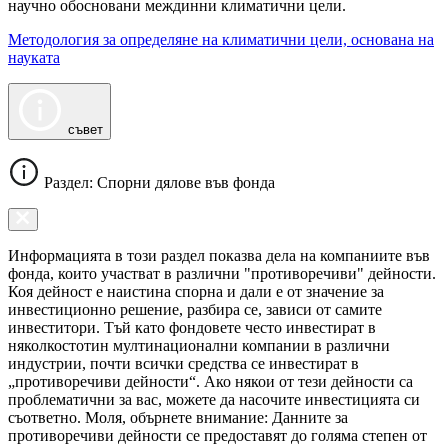
научно обосновани междинни климатични цели.
Методология за определяне на климатични цели, основана на
науката
съвет
Раздел: Спорни дялове във фонда
Информацията в този раздел показва дела на компаниите във
фонда, които участват в различни "противоречиви" дейности.
Коя дейност е наистина спорна и дали е от значение за
инвестиционно решение, разбира се, зависи от самите
инвеститори. Тъй като фондовете често инвестират в
няколкостотин мултинационални компании в различни
индустрии, почти всички средства се инвестират в
„противоречиви дейности“. Ако някои от тези дейности са
проблематични за вас, можете да насочите инвестицията си
съответно. Моля, обърнете внимание: Данните за
противоречиви дейности се предоставят до голяма степен от