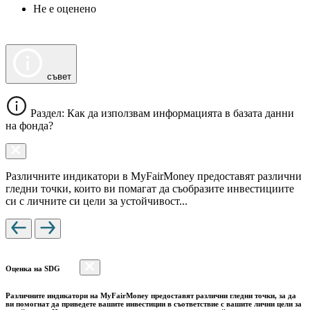
Не е оценено
съвет
Раздел: Как да използвам информацията в базата данни
на фонда?
Различните индикатори в MyFairMoney предоставят различни
гледни точки, които ви помагат да съобразите инвестициите
си с личните си цели за устойчивост...
Оценка на SDG
Различните индикатори на MyFairMoney предоставят различни гледни точки, за да
ви помогнат да приведете вашите инвестиции в съответствие с вашите лични цели за