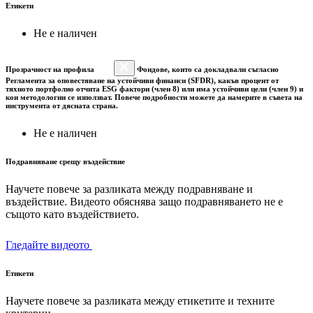
Етикети
Не е наличен
Прозрачност на профила
Фондове, които са докладвали съгласно
Регламента за оповестяване на устойчиви финанси (SFDR), какъв процент от
тяхното портфолио отчита ESG фактори (член 8) или има устойчиви цели (член 9) и
кои методологии се използват. Повече подробности можете да намерите в съвета на
инструмента от дясната страна.
Не е наличен
Подравняване срещу въздействие
Научете повече за разликата между подравняване и
въздействие. Видеото обяснява защо подравняването не е
същото като въздействието.
Гледайте видеото
Етикети
Научете повече за разликата между етикетите и техните