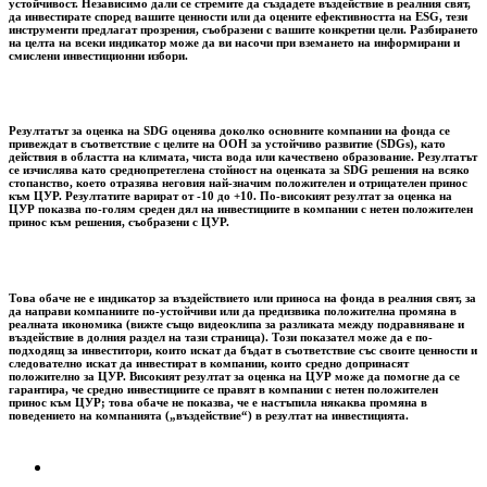
устойчивост. Независимо дали се стремите да създадете въздействие в реалния свят,
да инвестирате според вашите ценности или да оцените ефективността на ESG, тези
инструменти предлагат прозрения, съобразени с вашите конкретни цели. Разбирането
на целта на всеки индикатор може да ви насочи при вземането на информирани и
смислени инвестиционни избори.
Резултатът за оценка на SDG оценява доколко основните компании на фонда се
привеждат в съответствие с целите на ООН за устойчиво развитие (SDGs), като
действия в областта на климата, чиста вода или качествено образование. Резултатът
се изчислява като среднопретеглена стойност на оценката за SDG решения на всяко
стопанство, което отразява неговия най-значим положителен и отрицателен принос
към ЦУР. Резултатите варират от -10 до +10. По-високият резултат за оценка на
ЦУР показва по-голям среден дял на инвестициите в компании с нетен положителен
принос към решения, съобразени с ЦУР.
Това обаче не е индикатор за въздействието или приноса на фонда в реалния свят, за
да направи компаниите по-устойчиви или да предизвика положителна промяна в
реалната икономика (вижте също видеоклипа за разликата между подравняване и
въздействие в долния раздел на тази страница). Този показател може да е по-
подходящ за инвеститори, които искат да бъдат в съответствие със своите ценности и
следователно искат да инвестират в компании, които средно допринасят
положително за ЦУР. Високият резултат за оценка на ЦУР може да помогне да се
гарантира, че средно инвестициите се правят в компании с нетен положителен
принос към ЦУР; това обаче не показва, че е настъпила някаква промяна в
поведението на компанията („въздействие“) в резултат на инвестицията.