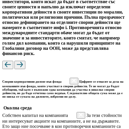
инвеститори, които искат да бъдат в съответствие със
своите ценности и напълно да изключат определени
корпоративни дейности в своите инвестиции по морални,
политически или религиозни причини. Пълна прозрачност
относно дефинирането на отделните спорни дейности ще
намерите в съответните инфо i. Противоречията относно
международните стандарти обаче могат да бъдат от
значение и за инвеститорите, които смятат, че например
голям дял компании, които са нарушили принципите на
Глобалния договор на ООН, може да представлява
финансов риск.
Спорни корпоративни дялове във фонда
Цифрите се отнасят за дела на
компаниите във фонда, които участват в спорни дейности. Те не могат да бъдат
обобщени, тъй като е възможно една компания да участва в няколко спорни
дейности, но да бъде отчетена само веднъж. Следователно общата сума може да е
по-ниска от сумата на дяловете, изброени по-долу.
Околна среда
Собствен капитал на компанията
За тези стойности
ни интересуват акциите на компаниите, а не на държавите.
Ето защо ние посочваме в кои противоречия компаниите са