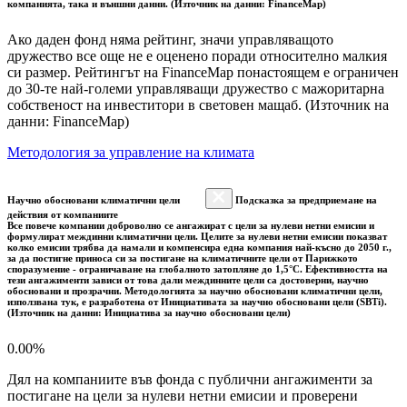
компанията, така и външни данни. (Източник на данни: FinanceMap)
Ако даден фонд няма рейтинг, значи управляващото
дружество все още не е оценено поради относително малкия
си размер. Рейтингът на FinanceMap понастоящем е ограничен
до 30-те най-големи управляващи дружество с мажоритарна
собственост на инвеститори в световен мащаб. (Източник на
данни: FinanceMap)
Методология за управление на климата
Научно обосновани климатични цели
Подсказка за предприемане на
действия от компаниите
Все повече компании доброволно се ангажират с цели за нулеви нетни емисии и
формулират междинни климатични цели. Целите за нулеви нетни емисии показват
колко емисии трябва да намали и компенсира една компания най-късно до 2050 г.,
за да постигне приноса си за постигане на климатичните цели от Парижкото
споразумение - ограничаване на глобалното затопляне до 1,5°C. Ефективността на
тези ангажименти зависи от това дали междинните цели са достоверни, научно
обосновани и прозрачни. Методологията за научно обосновани климатични цели,
използвана тук, е разработена от Инициативата за научно обосновани цели (SBTi).
(Източник на данни: Инициатива за научно обосновани цели)
0.00%
Дял на компаниите във фонда с публични ангажименти за
постигане на цели за нулеви нетни емисии и проверени