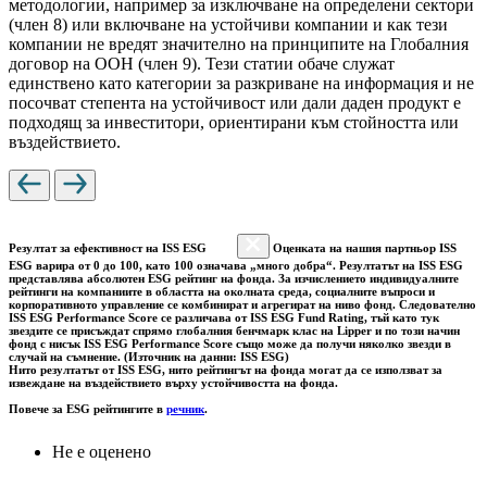
методологии, например за изключване на определени сектори
(член 8) или включване на устойчиви компании и как тези
компании не вредят значително на принципите на Глобалния
договор на ООН (член 9). Тези статии обаче служат
единствено като категории за разкриване на информация и не
посочват степента на устойчивост или дали даден продукт е
подходящ за инвеститори, ориентирани към стойността или
въздействието.
Резултат за ефективност на ISS ESG
Оценката на нашия партньор ISS
ESG варира от 0 до 100, като 100 означава „много добра“. Резултатът на ISS ESG
представлява абсолютен ESG рейтинг на фонда. За изчислението индивидуалните
рейтинги на компаниите в областта на околната среда, социалните въпроси и
корпоративното управление се комбинират и агрегират на ниво фонд. Следователно
ISS ESG Performance Score се различава от ISS ESG Fund Rating, тъй като тук
звездите се присъждат спрямо глобалния бенчмарк клас на Lipper и по този начин
фонд с нисък ISS ESG Performance Score също може да получи няколко звезди в
случай на съмнение. (Източник на данни: ISS ESG)
Нито резултатът от ISS ESG, нито рейтингът на фонда могат да се използват за
извеждане на въздействието върху устойчивостта на фонда.
Повече за ESG рейтингите в
речник
.
Не е оценено