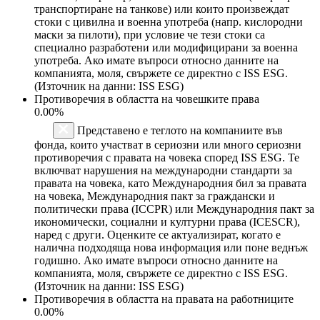
транспортиране на танкове) или които произвеждат
стоки с цивилна и военна употреба (напр. кислородни
маски за пилоти), при условие че тези стоки са
специално разработени или модифицирани за военна
употреба. Ако имате въпроси относно данните на
компанията, моля, свържете се директно с ISS ESG.
(Източник на данни: ISS ESG)
Противоречия в областта на човешките права
0.00%
Представено е теглото на компаниите във
фонда, които участват в сериозни или много сериозни
противоречия с правата на човека според ISS ESG. Те
включват нарушения на международни стандарти за
правата на човека, като Международния бил за правата
на човека, Международния пакт за граждански и
политически права (ICCPR) или Международния пакт за
икономически, социални и културни права (ICESCR),
наред с други. Оценките се актуализират, когато е
налична подходяща нова информация или поне веднъж
годишно. Ако имате въпроси относно данните на
компанията, моля, свържете се директно с ISS ESG.
(Източник на данни: ISS ESG)
Противоречия в областта на правата на работниците
0.00%