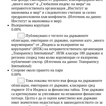
„много ниски“ в „Глобалния индекс на мира“ на
неправителствената организация „Институт за
икономика и мир“ и следователно считани за силно
предразположени към конфликти. (Източник на данни:
Институт за икономика и мир)
Възприемана корупция
0.00%
Публикувано е теглото на държавните
облигации, емитирани от държави, оценени като „много
корумпирани“ от „Индекса за възприятие на
корупцията“ (ИПК) на неправителствената организация
„Transparency International“. ИПК класира 180 държави и
региони според това колко корумпиран се възприема
публичният сектор. (Източник на данни: Transparency
International)
Спорове около прането на пари
0.00%
Това показва теглото във фонда на държавните
облигации, емитирани от държави, класирани сред
първите 10 в Индекса за финансова тайна. Тези държави
са критикувани за улесняване на незаконни финансови
потоци. Целта е да се оцени качествено кои държави
имат значителни недостатъци в законодателството си за