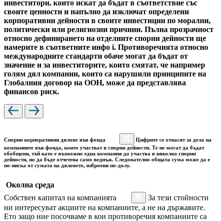
инвеститори, които искат да бъдат в съответствие със
своите ценности и напълно да изключат определени
корпоративни дейности в своите инвестиции по морални,
политически или религиозни причини. Пълна прозрачност
относно дефинирането на отделните спорни дейности ще
намерите в съответните инфо i. Противоречията относно
международните стандарти обаче могат да бъдат от
значение и за инвеститорите, които смятат, че например
голям дял компании, които са нарушили принципите на
Глобалния договор на ООН, може да представлява
финансов риск.
Спорни корпоративни дялове във фонда
Цифрите се отнасят за дела на
компаниите във фонда, които участват в спорни дейности. Те не могат да бъдат
обобщени, тъй като е възможно една компания да участва в няколко спорни
дейности, но да бъде отчетена само веднъж. Следователно общата сума може да е
по-ниска от сумата на дяловете, изброени по-долу.
Околна среда
Собствен капитал на компанията
За тези стойности
ни интересуват акциите на компаниите, а не на държавите.
Ето защо ние посочваме в кои противоречия компаниите са