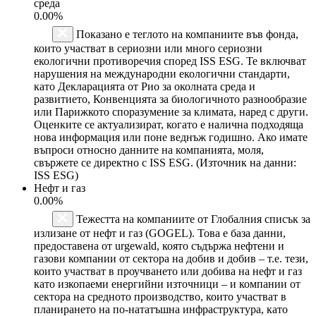
среда
0.00%
Показано е теглото на компаниите във фонда,
които участват в сериозни или много сериозни
екологични противоречия според ISS ESG. Те включват
нарушения на международни екологични стандарти,
като Декларацията от Рио за околната среда и
развитието, Конвенцията за биологичното разнообразие
или Парижкото споразумение за климата, наред с други.
Оценките се актуализират, когато е налична подходяща
нова информация или поне веднъж годишно. Ако имате
въпроси относно данните на компанията, моля,
свържете се директно с ISS ESG. (Източник на данни:
ISS ESG)
Нефт и газ
0.00%
Тежестта на компаниите от Глобалния списък за
излизане от нефт и газ (GOGEL). Това е база данни,
предоставена от urgewald, която съдържа нефтени и
газови компании от сектора на добив и добив – т.е. тези,
които участват в проучването или добива на нефт и газ
като изкопаеми енергийни източници – и компании от
сектора на средното производство, които участват в
планирането на по-нататъшна инфраструктура, като