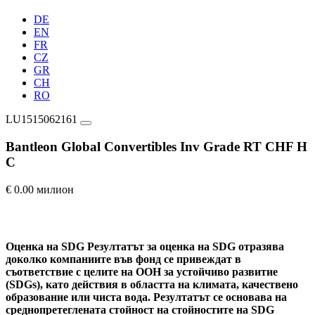
DE
EN
FR
CZ
GR
CH
RO
LU1515062161
Bantleon Global Convertibles Inv Grade RT CHF H
C
€ 0.00 милион
Оценка на SDG
Резултатът за оценка на SDG отразява
доколко компаниите във фонд се привеждат в
съответствие с целите на ООН за устойчиво развитие
(SDGs), като действия в областта на климата, качествено
образование или чиста вода. Резултатът се основава на
среднопретеглената стойност на стойностите на SDG