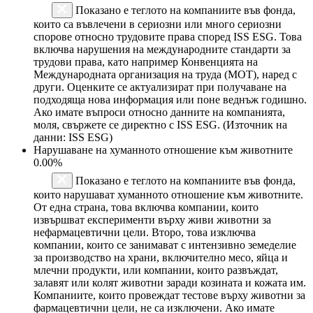
Показано е теглото на компаниите във фонда,
които са въвлечени в сериозни или много сериозни
спорове относно трудовите права според ISS ESG. Това
включва нарушения на международните стандарти за
трудови права, като например Конвенцията на
Международната организация на труда (МОТ), наред с
други. Оценките се актуализират при получаване на
подходяща нова информация или поне веднъж годишно.
Ако имате въпроси относно данните на компанията,
моля, свържете се директно с ISS ESG. (Източник на
данни: ISS ESG)
Нарушаване на хуманното отношение към животните
0.00%
Показано е теглото на компаниите във фонда,
които нарушават хуманното отношение към животните.
От една страна, това включва компании, които
извършват експерименти върху живи животни за
нефармацевтични цели. Второ, това изключва
компании, които се занимават с интензивно земеделие
за производство на храни, включително месо, яйца и
млечни продукти, или компании, които развъждат,
залавят или колят животни заради козината и кожата им.
Компаниите, които провеждат тестове върху животни за
фармацевтични цели, не са изключени. Ако имате