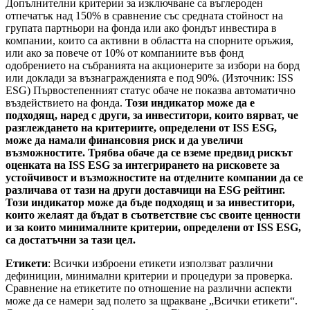
Допълнителни критерии за изключване са въглероден
отпечатък над 150% в сравнение със средната стойност на
групата партньори на фонда или ако фондът инвестира в
компании, които са активни в областта на спорните оръжия,
или ако за повече от 10% от компаниите във фонд
одобрението на събранията на акционерите за избори на борд
или доклади за възнагражденията е под 90%. (Източник: ISS
ESG) Първостепенният статус обаче не показва автоматично
въздействието на фонда.
Този индикатор може да е
подходящ, наред с други, за инвеститори, които вярват, че
разглеждането на критериите, определени от ISS ESG,
може да намали финансовия риск и да увеличи
възможностите. Трябва обаче да се вземе предвид рискът
оценката на ISS ESG за интегрирането на рисковете за
устойчивост и възможностите на отделните компании да се
различава от тази на други доставчици на ESG рейтинг.
Този индикатор може да бъде подходящ и за инвеститори,
които желаят да бъдат в съответствие със своите ценности
и за които минималните критерии, определени от ISS ESG,
са достатъчни за тази цел.
Етикети
: Всички изброени етикети използват различни
дефиниции, минимални критерии и процедури за проверка.
Сравнение на етикетите по отношение на различни аспекти
може да се намери зад полето за щракване „Всички етикети“.