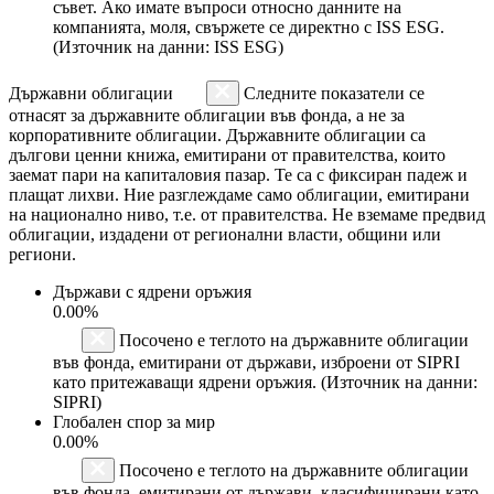
съвет. Ако имате въпроси относно данните на
компанията, моля, свържете се директно с ISS ESG.
(Източник на данни: ISS ESG)
Държавни облигации
Следните показатели се
отнасят за държавните облигации във фонда, а не за
корпоративните облигации. Държавните облигации са
дългови ценни книжа, емитирани от правителства, които
заемат пари на капиталовия пазар. Те са с фиксиран падеж и
плащат лихви. Ние разглеждаме само облигации, емитирани
на национално ниво, т.е. от правителства. Не вземаме предвид
облигации, издадени от регионални власти, общини или
региони.
Държави с ядрени оръжия
0.00%
Посочено е теглото на държавните облигации
във фонда, емитирани от държави, изброени от SIPRI
като притежаващи ядрени оръжия. (Източник на данни:
SIPRI)
Глобален спор за мир
0.00%
Посочено е теглото на държавните облигации
във фонда, емитирани от държави, класифицирани като