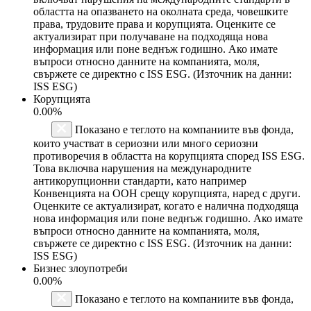
областта на опазването на околната среда, човешките
права, трудовите права и корупцията. Оценките се
актуализират при получаване на подходяща нова
информация или поне веднъж годишно. Ако имате
въпроси относно данните на компанията, моля,
свържете се директно с ISS ESG. (Източник на данни:
ISS ESG)
Корупцията
0.00%
Показано е теглото на компаниите във фонда,
които участват в сериозни или много сериозни
противоречия в областта на корупцията според ISS ESG.
Това включва нарушения на международните
антикорупционни стандарти, като например
Конвенцията на ООН срещу корупцията, наред с други.
Оценките се актуализират, когато е налична подходяща
нова информация или поне веднъж годишно. Ако имате
въпроси относно данните на компанията, моля,
свържете се директно с ISS ESG. (Източник на данни:
ISS ESG)
Бизнес злоупотреби
0.00%
Показано е теглото на компаниите във фонда,