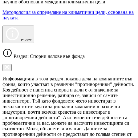
научно обосновани междинни климатични цели.
Методология за определяне на климатични цели, основана на
науката
съвет
Раздел: Спорни дялове във фонда
Информацията в този раздел показва дела на компаниите във
фонда, които участват в различни "противоречиви" дейности.
Коя дейност е наистина спорна и дали е от значение за
инвестиционно решение, разбира се, зависи от самите
инвеститори. Тъй като фондовете често инвестират в
няколкостотин мултинационални компании в различни
индустрии, почти всички средства се инвестират в
„противоречиви дейности“. Ако някои от тези дейности са
проблематични за вас, можете да насочите инвестицията си
съответно. Моля, обърнете внимание: Данните за
противоречиви дейности се предоставят до голяма степен от