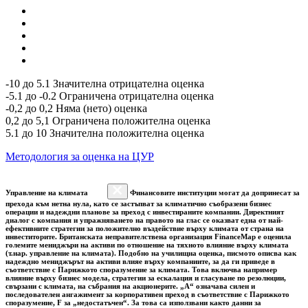
-10 до 5.1 Значителна отрицателна оценка
-5.1 до -0.2 Ограничена отрицателна оценка
-0,2 до 0,2 Няма (нето) оценка
0,2 до 5,1 Ограничена положителна оценка
5.1 до 10 Значителна положителна оценка
Методология за оценка на ЦУР
Управление на климата
Финансовите институции могат да допринесат за
прехода към нетна нула, като се застъпват за климатично съобразени бизнес
операции и надеждни планове за преход с инвестираните компании. Директният
диалог с компания и упражняването на правото на глас се оказват една от най-
ефективните стратегии за положително въздействие върху климата от страна на
инвеститорите. Британската неправителствена организация FinanceMap е оценила
големите мениджъри на активи по отношение на тяхното влияние върху климата
(т.нар. управление на климата). Подобно на училищна оценка, писмото описва как
надеждно мениджърът на активи влияе върху компаниите, за да ги приведе в
съответствие с Парижкото споразумение за климата. Това включва например
влияние върху бизнес модела, стратегии за ескалация и гласуване по резолюции,
свързани с климата, на събрания на акционерите. „A“ означава силен и
последователен ангажимент за корпоративен преход в съответствие с Парижкото
споразумение, F за „недостатъчен“. За това са използвани както данни за