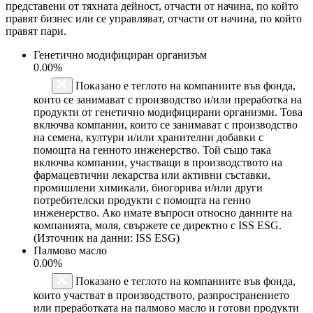
представени от тяхната дейност, отчасти от начина, по който
правят бизнес или се управляват, отчасти от начина, по който
правят пари.
Генетично модифициран организъм
0.00%
Показано е теглото на компаниите във фонда,
които се занимават с производство и/или преработка на
продукти от генетично модифицирани организми. Това
включва компании, които се занимават с производство
на семена, култури и/или хранителни добавки с
помощта на генното инженерство. Той също така
включва компании, участващи в производството на
фармацевтични лекарства или активни съставки,
промишлени химикали, биогорива и/или други
потребителски продукти с помощта на генно
инженерство. Ако имате въпроси относно данните на
компанията, моля, свържете се директно с ISS ESG.
(Източник на данни: ISS ESG)
Палмово масло
0.00%
Показано е теглото на компаниите във фонда,
които участват в производството, разпространението
или преработката на палмово масло и готови продукти