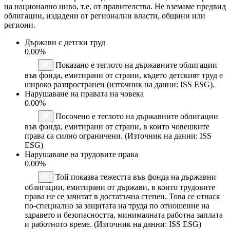
на национално ниво, т.е. от правителства. Не вземаме предвид
облигации, издадени от регионални власти, общини или
региони.
Държави с детски труд
0.00%
Показано е теглото на държавните облигации
във фонда, емитирани от страни, където детският труд е
широко разпространен (източник на данни: ISS ESG).
Нарушаване на правата на човека
0.00%
Посочено е теглото на държавните облигации
във фонда, емитирани от страни, в които човешките
права са силно ограничени. (Източник на данни: ISS
ESG)
Нарушаване на трудовите права
0.00%
Той показва тежестта във фонда на държавни
облигации, емитирани от държави, в които трудовите
права не се зачитат в достатъчна степен. Това се отнася
по-специално за защитата на труда по отношение на
здравето и безопасността, минималната работна заплата
и работното време. (Източник на данни: ISS ESG)