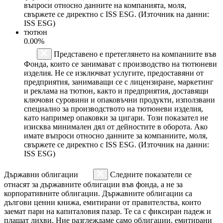
въпроси относно данните на компанията, моля,
свържете се директно с ISS ESG. (Източник на данни:
ISS ESG)
тютюн
0.00%
Представено е претеглянето на компаниите във
Фонда, които се занимават с производство на тютюневи
изделия. Не се изключват услугите, предоставяни от
предприятия, занимаващи се с лицензиране, маркетинг
и реклама на тютюн, както и предприятия, доставящи
ключови суровини и опаковъчни продукти, използвани
специално за производството на тютюневи изделия,
като например опаковки за цигари. Този показател не
изисква минимален дял от дейностите в оборота. Ако
имате въпроси относно данните за компаниите, моля,
свържете се директно с ISS ESG. (Източник на данни:
ISS ESG)
Държавни облигации
Следните показатели се
отнасят за държавните облигации във фонда, а не за
корпоративните облигации. Държавните облигации са
дългови ценни книжа, емитирани от правителства, които
заемат пари на капиталовия пазар. Те са с фиксиран падеж и
плащат лихви. Ние разглеждаме само облигации, емитирани