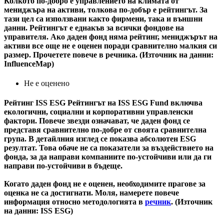
Колкото по-добро е управлението на климата от
мениджъра на активи, толкова по-добър е рейтингът. За
тази цел са използвани както фирмени, така и външни
данни. Рейтингът е еднакъв за всички фондове на
управителя. Ако даден фонд няма рейтинг, мениджърът на
активи все още не е оценен поради сравнително малкия си
размер. Прочетете повече в речника. (Източник на данни:
InfluenceMap)
Не е оценено
Рейтинг ISS ESG
Рейтингът на ISS ESG Fund включва
екологични, социални и корпоративни управленски
фактори. Повече звезди означават, че даден фонд се
представя сравнително по-добре от своята сравнителна
група. В детайлния изглед се показва абсолютен ESG
резултат. Това обаче не са показатели за въздействието на
фонда, за да направи компаниите по-устойчиви или да ги
направи по-устойчиви в бъдеще.
Когато даден фонд не е оценен, необходимите прагове за
оценка не са достигнати. Моля, намерете повече
информация относно методологията в
речник
. (Източник
на данни: ISS ESG)