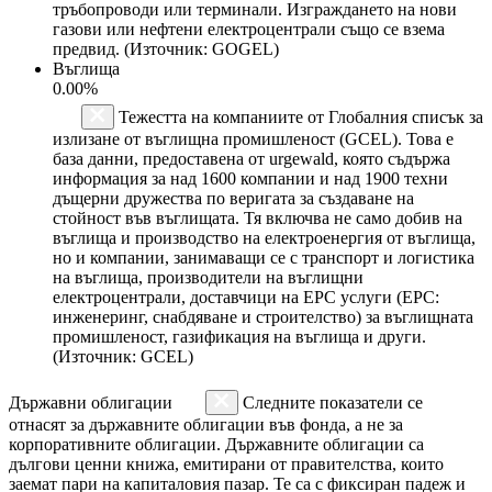
тръбопроводи или терминали. Изграждането на нови
газови или нефтени електроцентрали също се взема
предвид. (Източник: GOGEL)
Въглища
0.00%
Тежестта на компаниите от Глобалния списък за
излизане от въглищна промишленост (GCEL). Това е
база данни, предоставена от urgewald, която съдържа
информация за над 1600 компании и над 1900 техни
дъщерни дружества по веригата за създаване на
стойност във въглищата. Тя включва не само добив на
въглища и производство на електроенергия от въглища,
но и компании, занимаващи се с транспорт и логистика
на въглища, производители на въглищни
електроцентрали, доставчици на EPC услуги (EPC:
инженеринг, снабдяване и строителство) за въглищната
промишленост, газификация на въглища и други.
(Източник: GCEL)
Държавни облигации
Следните показатели се
отнасят за държавните облигации във фонда, а не за
корпоративните облигации. Държавните облигации са
дългови ценни книжа, емитирани от правителства, които
заемат пари на капиталовия пазар. Те са с фиксиран падеж и