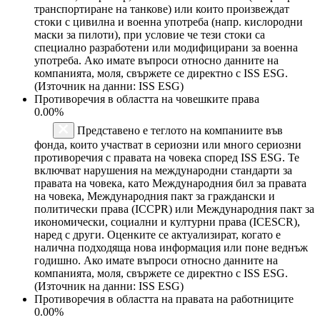
транспортиране на танкове) или които произвеждат
стоки с цивилна и военна употреба (напр. кислородни
маски за пилоти), при условие че тези стоки са
специално разработени или модифицирани за военна
употреба. Ако имате въпроси относно данните на
компанията, моля, свържете се директно с ISS ESG.
(Източник на данни: ISS ESG)
Противоречия в областта на човешките права
0.00%
Представено е теглото на компаниите във
фонда, които участват в сериозни или много сериозни
противоречия с правата на човека според ISS ESG. Те
включват нарушения на международни стандарти за
правата на човека, като Международния бил за правата
на човека, Международния пакт за граждански и
политически права (ICCPR) или Международния пакт за
икономически, социални и културни права (ICESCR),
наред с други. Оценките се актуализират, когато е
налична подходяща нова информация или поне веднъж
годишно. Ако имате въпроси относно данните на
компанията, моля, свържете се директно с ISS ESG.
(Източник на данни: ISS ESG)
Противоречия в областта на правата на работниците
0.00%