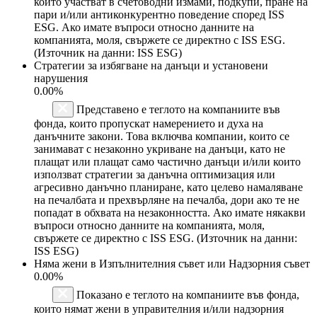
които участват в счетоводни измами, подкупи, пране на
пари и/или антиконкурентно поведение според ISS
ESG. Ако имате въпроси относно данните на
компанията, моля, свържете се директно с ISS ESG.
(Източник на данни: ISS ESG)
Стратегии за избягване на данъци и установени
нарушения
0.00%
Представено е теглото на компаниите във
фонда, които пропускат намерението и духа на
данъчните закони. Това включва компании, които се
занимават с незаконно укриване на данъци, като не
плащат или плащат само частично данъци и/или които
използват стратегии за данъчна оптимизация или
агресивно данъчно планиране, като целево намаляване
на печалбата и прехвърляне на печалба, дори ако те не
попадат в обхвата на незаконността. Ако имате някакви
въпроси относно данните на компанията, моля,
свържете се директно с ISS ESG. (Източник на данни:
ISS ESG)
Няма жени в Изпълнителния съвет или Надзорния съвет
0.00%
Показано е теглото на компаниите във фонда,
които нямат жени в управителния и/или надзорния