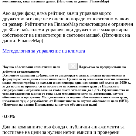
компанията, така и външни данни. (Източник на данни: FinanceMap)
Ако даден фонд няма рейтинг, значи управляващото
дружество все още не е оценено поради относително малкия
си размер. Рейтингът на FinanceMap понастоящем е ограничен
до 30-те най-големи управляващи дружество с мажоритарна
собственост на инвеститори в световен мащаб. (Източник на
данни: FinanceMap)
Методология за управление на климата
Научно обосновани климатични цели
Подсказка за предприемане на
действия от компаниите
Все повече компании доброволно се ангажират с цели за нулеви нетни емисии и
формулират междинни климатични цели. Целите за нулеви нетни емисии показват
колко емисии трябва да намали и компенсира една компания най-късно до 2050 г.,
за да постигне приноса си за постигане на климатичните цели от Парижкото
споразумение - ограничаване на глобалното затопляне до 1,5°C. Ефективността на
тези ангажименти зависи от това дали междинните цели са достоверни, научно
обосновани и прозрачни. Методологията за научно обосновани климатични цели,
използвана тук, е разработена от Инициативата за научно обосновани цели (SBTi).
(Източник на данни: Инициатива за научно обосновани цели)
0.00%
Дял на компаниите във фонда с публични ангажименти за
постигане на цели за нулеви нетни емисии и проверени