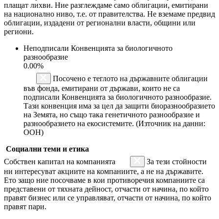
плащат лихви. Ние разглеждаме само облигации, емитирани
на национално ниво, т.е. от правителства. Не вземаме предвид
облигации, издадени от регионални власти, общини или
региони.
Неподписали Конвенцията за биологичното
разнообразие
0.00%
Посочено е теглото на държавните облигации
във фонда, емитирани от държави, които не са
подписали Конвенцията за биологичното разнообразие.
Тази конвенция има за цел да защити биоразнообразието
на Земята, но също така генетичното разнообразие и
разнообразието на екосистемите. (Източник на данни:
ООН)
Социални теми и етика
Собствен капитал на компанията
За тези стойности
ни интересуват акциите на компаниите, а не на държавите.
Ето защо ние посочваме в кои противоречия компаниите са
представени от тяхната дейност, отчасти от начина, по който
правят бизнес или се управляват, отчасти от начина, по който
правят пари.