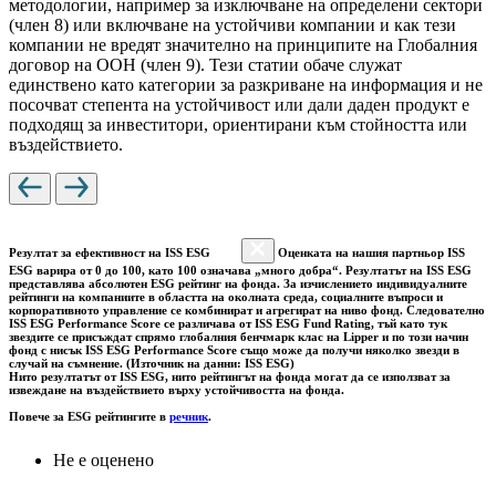
методологии, например за изключване на определени сектори
(член 8) или включване на устойчиви компании и как тези
компании не вредят значително на принципите на Глобалния
договор на ООН (член 9). Тези статии обаче служат
единствено като категории за разкриване на информация и не
посочват степента на устойчивост или дали даден продукт е
подходящ за инвеститори, ориентирани към стойността или
въздействието.
Резултат за ефективност на ISS ESG
Оценката на нашия партньор ISS
ESG варира от 0 до 100, като 100 означава „много добра“. Резултатът на ISS ESG
представлява абсолютен ESG рейтинг на фонда. За изчислението индивидуалните
рейтинги на компаниите в областта на околната среда, социалните въпроси и
корпоративното управление се комбинират и агрегират на ниво фонд. Следователно
ISS ESG Performance Score се различава от ISS ESG Fund Rating, тъй като тук
звездите се присъждат спрямо глобалния бенчмарк клас на Lipper и по този начин
фонд с нисък ISS ESG Performance Score също може да получи няколко звезди в
случай на съмнение. (Източник на данни: ISS ESG)
Нито резултатът от ISS ESG, нито рейтингът на фонда могат да се използват за
извеждане на въздействието върху устойчивостта на фонда.
Повече за ESG рейтингите в
речник
.
Не е оценено