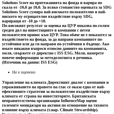
Solutions Score на притежанията на фонда и варира по
скала от -10,0 до 10,0. За всяко стопанство оценката за SDG
Solutions Score сумира най-високото положително и най-
ниското му отрицателно въздействие върху SDG,
вариращи от -10 до +10.
По-високият резултат за оценка на ЦУР показва по-голям
среден дял на инвестициите в компании с нетен
положителен принос към ЦУР. Това обаче не е показател за
въздействието на фонда, за да направи компаниите по-
устойчиви или да ги направи по-устойчиви в бъдеще. Ако
имате някакви въпроси относно данните на компанията,
моля, свържете се директно с ISS ESG. Моля, намерете
повече информация за методологията в речника.
(Източник на данни: ISS ESG)
Не е оценено
Управление на климата
Директният диалог с компания и
упражняването на правото на глас се оказа една от най-
ефективните стратегии за положително въздействие върху
климата от страна на инвеститорите. Британската
неправителствена организация InfluenceMap оцени
големите мениджъри на активи по отношение на тяхното
влияние върху климата (т.нар. Climate Stewardship).