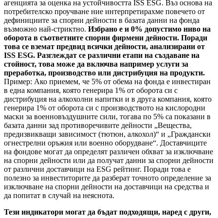
агенцията за оценка на устойчивостта ISS ESG. Въз основа на
потребителско проучване ние интерпретирахме повечето от
дефинициите за спорни дейности в базата данни на фонда
възможно най-стриктно.
Избрано е и 0% допустимо ниво на
оборота в съответните спорни фирмени дейности. Поради
това се вземат предвид всички дейности, анализирани от
ISS ESG. Разглеждат се различни етапи на създаване на
стойност, това може да включва например услуги за
преработка, производство или дистрибуция на продукти.
Пример: Ако приемем, че 5% от обема на фонда е инвестиран
в една компания, която генерира 1% от оборота си с
дистрибуция на алкохолни напитки и в друга компания, която
генерира 1% от оборота си с производството на кислородни
маски за военновъздушните сили, тогава по 5% са показани в
базата данни зад противоречивите дейности „Вещества,
предизвикващи зависимост (тютюн, алкохол)“ и „Граждански
огнестрелни оръжия или военно оборудване“. Доставчиците
на фондове могат да определят различен обхват за изключване
на спорни дейности или да получат данни за спорни дейности
от различни доставчици на ESG рейтинг. Поради това е
полезно за инвеститорите да разберат точното определение за
изключване на спорни дейности на доставчици на средства и
да попитат в случай на неяснота.
Тези индикатори могат да бъдат подходящи, наред с други,