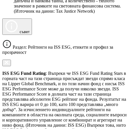
данъчна и банкова тайна, а количествено - тяхното
значение в рамките на световната финансова система.
(Източник на данни: Tax Justice Network)
съвет
Раздел: Рейтинги на ISS ESG, етикети и профил за
прозрачност
ISS ESG Fund Rating
: Въпреки че ISS ESG Fund Rating Stars в
горната част на тази страница присъждат звезди спрямо класа
на Lipper Global Benchmark, и по този начин фонд с нисък ISS
ESG Performance Score може да получи няколко звезди. ISS
ESG Performance Score в долната част на тази страница
представлява абсолютен ESG рейтинг на фонда. Резултатът на
ISS ESG варира от 0 до 100, като 100 представлява „много
добър“. За изчислението индивидуалните рейтинги на
компаниите в областта на околната среда, социалните въпроси
и корпоративното управление се комбинират и агрегират на
ниво фонд. (Източник на данни: ISS ESG) Въпреки това, нито