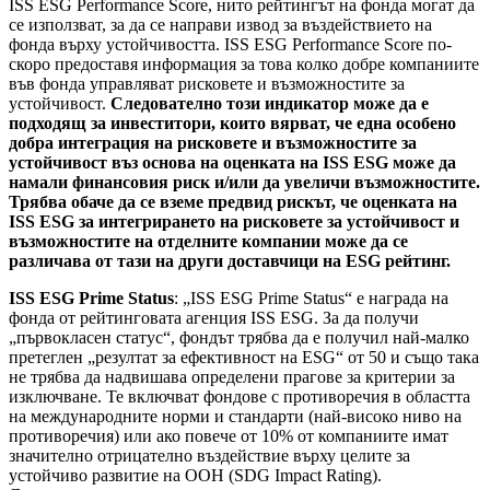
ISS ESG Performance Score, нито рейтингът на фонда могат да
се използват, за да се направи извод за въздействието на
фонда върху устойчивостта. ISS ESG Performance Score по-
скоро предоставя информация за това колко добре компаниите
във фонда управляват рисковете и възможностите за
устойчивост.
Следователно този индикатор може да е
подходящ за инвеститори, които вярват, че една особено
добра интеграция на рисковете и възможностите за
устойчивост въз основа на оценката на ISS ESG може да
намали финансовия риск и/или да увеличи възможностите.
Трябва обаче да се вземе предвид рискът, че оценката на
ISS ESG за интегрирането на рисковете за устойчивост и
възможностите на отделните компании може да се
различава от тази на други доставчици на ESG рейтинг.
ISS ESG Prime Status
: „ISS ESG Prime Status“ е награда на
фонда от рейтинговата агенция ISS ESG. За да получи
„първокласен статус“, фондът трябва да е получил най-малко
претеглен „резултат за ефективност на ESG“ от 50 и също така
не трябва да надвишава определени прагове за критерии за
изключване. Те включват фондове с противоречия в областта
на международните норми и стандарти (най-високо ниво на
противоречия) или ако повече от 10% от компаниите имат
значително отрицателно въздействие върху целите за
устойчиво развитие на ООН (SDG Impact Rating).