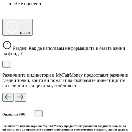
Не е оценено
съвет
Раздел: Как да използвам информацията в базата данни
на фонда?
Различните индикатори в MyFairMoney предоставят различни
гледни точки, които ви помагат да съобразите инвестициите
си с личните си цели за устойчивост...
Оценка на SDG
Различните индикатори на MyFairMoney предоставят различни гледни точки, за да
ви помогнат да приведете вашите инвестиции в съответствие с вашите лични цели за