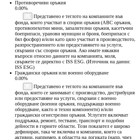
Противоречиви оръжия
0.00%
Представено е теглото на компаниите във
фонда, които участват в спорни оръжия (ABC оръжия,
противопехотни мини, запалителни оръжия, касетъчни
боеприпаси, уранови муниции и броня, боеприпаси с
бял фосфор) и/или като цяло участват в производството,
разпространението или предоставянето на услуги,
свързани със спорни оръжия. Ако имате някакви
въпроси относно данните на компанията, моля,
свържете се директно с ISS ESG. (Източник на данни:
ISS ESG)
Граждански оръжия или военно оборудване
0.00%
Представено е теглото на компаниите във
фонда, които се занимават с производство, дистрибуция
или предоставяне на услуги, свързани с военно
оборудване (военни оръжия, поддържащо военно
оборудване, както и техни компоненти) и/или
граждански огнестрелни оръжия. Услугите включват
поддръжка, ремонт, тестване, транспорт и подобни
дейности в горните области. Този показател е широко
дефиниран, така че включва и компании, които са
активни, например, в областта на логиката (напр. чрез