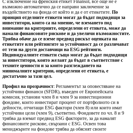
С изключение на френския етикет Finansol, все още не е
възможно автоматично да се направи заключение за
въздействието на фонда от който и да е от етикетите.
По
принцип отделните етикети могат да бъдат подходящи за
инвеститори, които са на мнение, че вземането под
внимание на критериите, определени от етикета, може да
намали финансовите рискове и да увеличи възможностите.
Трябва обаче да се вземе предвид рискът оценката на
етикетите или рейтингите за устойчивост да се различават
от тези на други доставчици на ESG рейтинги.
Индивидуалните етикети също могат да бъдат подходящи
за инвеститори, които желаят да бъдат в съответствие с
техните ценности и за които разглеждането на
минималните критерии, определени от етикета, е
достатъчно за тази цел.
Профил на прозрачност
: Регламентът за оповестяване на
устойчиви финанси (SFDR), въведен от Европейската
комисия, установи член 8 и член 9 за инвестиционни
фондове, които инвестират процент от портфолиото си в
дейности, отчитащи ESG фактори (член 8) или които имат
устойчиви цели (член 9), съответно. Фондовете по чл. 8 и 9
трябва да вземат предвид ESG факторите, за да намалят
финансовите рискове, свързани с ESG. Освен това
мениджърите на фондове трябва да обяснят своите