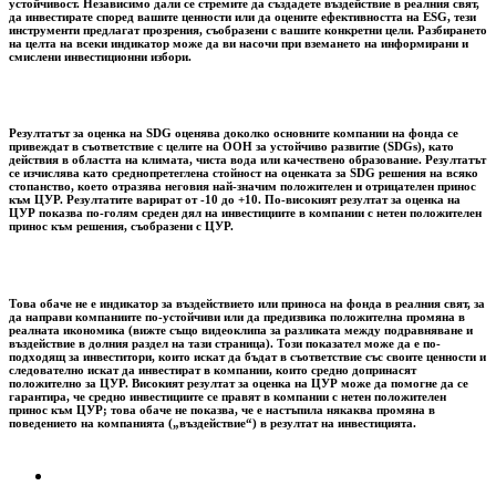
устойчивост. Независимо дали се стремите да създадете въздействие в реалния свят,
да инвестирате според вашите ценности или да оцените ефективността на ESG, тези
инструменти предлагат прозрения, съобразени с вашите конкретни цели. Разбирането
на целта на всеки индикатор може да ви насочи при вземането на информирани и
смислени инвестиционни избори.
Резултатът за оценка на SDG оценява доколко основните компании на фонда се
привеждат в съответствие с целите на ООН за устойчиво развитие (SDGs), като
действия в областта на климата, чиста вода или качествено образование. Резултатът
се изчислява като среднопретеглена стойност на оценката за SDG решения на всяко
стопанство, което отразява неговия най-значим положителен и отрицателен принос
към ЦУР. Резултатите варират от -10 до +10. По-високият резултат за оценка на
ЦУР показва по-голям среден дял на инвестициите в компании с нетен положителен
принос към решения, съобразени с ЦУР.
Това обаче не е индикатор за въздействието или приноса на фонда в реалния свят, за
да направи компаниите по-устойчиви или да предизвика положителна промяна в
реалната икономика (вижте също видеоклипа за разликата между подравняване и
въздействие в долния раздел на тази страница). Този показател може да е по-
подходящ за инвеститори, които искат да бъдат в съответствие със своите ценности и
следователно искат да инвестират в компании, които средно допринасят
положително за ЦУР. Високият резултат за оценка на ЦУР може да помогне да се
гарантира, че средно инвестициите се правят в компании с нетен положителен
принос към ЦУР; това обаче не показва, че е настъпила някаква промяна в
поведението на компанията („въздействие“) в резултат на инвестицията.