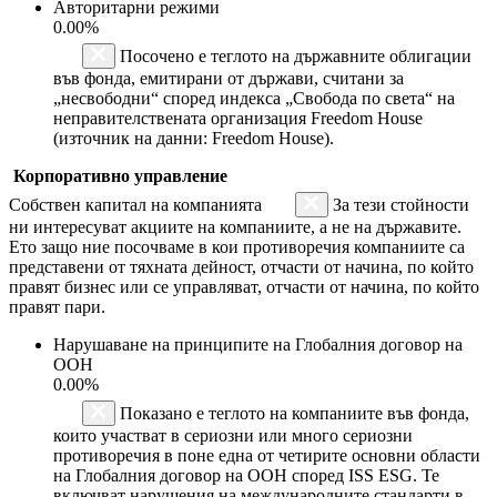
Авторитарни режими
0.00%
Посочено е теглото на държавните облигации
във фонда, емитирани от държави, считани за
„несвободни“ според индекса „Свобода по света“ на
неправителствената организация Freedom House
(източник на данни: Freedom House).
Корпоративно управление
Собствен капитал на компанията
За тези стойности
ни интересуват акциите на компаниите, а не на държавите.
Ето защо ние посочваме в кои противоречия компаниите са
представени от тяхната дейност, отчасти от начина, по който
правят бизнес или се управляват, отчасти от начина, по който
правят пари.
Нарушаване на принципите на Глобалния договор на
ООН
0.00%
Показано е теглото на компаниите във фонда,
които участват в сериозни или много сериозни
противоречия в поне една от четирите основни области
на Глобалния договор на ООН според ISS ESG. Те
включват нарушения на международните стандарти в