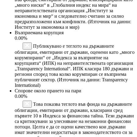
„много ниски“ в „Глобалния индекс на мира“ на
неправителствената организация „Институт за
икономика и мир“ и следователно считани за силно
предразположени към конфликти. (Източник на данни:
Институт за икономика и мир)
Възприемана корупция
0.00%
Публикувано е теглото на държавните
облигации, емитирани от държави, оценени като „много
корумпирани“ от „Индекса за възприятие на
корупцията“ (ИПК) на неправителствената организация
„Transparency International“. ИПК класира 180 държави и
региони според това колко корумпиран се възприема
публичният сектор. (Източник на данни: Transparency
International)
Спорове около прането на пари
0.00%
Това показва теглото във фонда на държавните
облигации, емитирани от държави, класирани сред
първите 10 в Индекса за финансова тайна. Тези държави
са критикувани за улесняване на незаконни финансови
потоци. Целта е да се оцени качествено кои държави
имат значителни недостатъци в законодателството си за