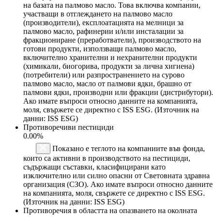
на базата на палмово масло. Това включва компании,
участващи в отглеждането на палмово масло
(производители), експлоатацията на мелници за
палмово масло, рафинерии и/или инсталации за
фракциониране (преработватели), производството на
готови продукти, използващи палмово масло,
включително хранителни и нехранителни продукти
(химикали, биогорива, продукти за лична хигиена)
(потребители) или разпространението на сурово
палмово масло, масло от палмови ядки, брашно от
палмови ядки, производни или фракции (дистрибутори).
Ако имате въпроси относно данните на компанията,
моля, свържете се директно с ISS ESG. (Източник на
данни: ISS ESG)
Противоречиви пестициди
0.00%
Показано е теглото на компаниите във фонда,
които са активни в производството на пестициди,
съдържащи съставки, класифицирани като
изключително или силно опасни от Световната здравна
организация (СЗО). Ако имате въпроси относно данните
на компанията, моля, свържете се директно с ISS ESG.
(Източник на данни: ISS ESG)
Противоречия в областта на опазването на околната