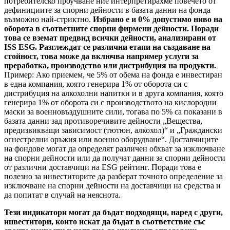
потребителско проучване ние интерпретирахме повечето от
дефинициите за спорни дейности в базата данни на фонда
възможно най-стриктно.
Избрано е и 0% допустимо ниво на
оборота в съответните спорни фирмени дейности. Поради
това се вземат предвид всички дейности, анализирани от
ISS ESG. Разглеждат се различни етапи на създаване на
стойност, това може да включва например услуги за
преработка, производство или дистрибуция на продукти.
Пример: Ако приемем, че 5% от обема на фонда е инвестиран
в една компания, която генерира 1% от оборота си с
дистрибуция на алкохолни напитки и в друга компания, която
генерира 1% от оборота си с производството на кислородни
маски за военновъздушните сили, тогава по 5% са показани в
базата данни зад противоречивите дейности „Вещества,
предизвикващи зависимост (тютюн, алкохол)“ и „Граждански
огнестрелни оръжия или военно оборудване“. Доставчиците
на фондове могат да определят различен обхват за изключване
на спорни дейности или да получат данни за спорни дейности
от различни доставчици на ESG рейтинг. Поради това е
полезно за инвеститорите да разберат точното определение за
изключване на спорни дейности на доставчици на средства и
да попитат в случай на неяснота.
Тези индикатори могат да бъдат подходящи, наред с други,
инвеститори, които искат да бъдат в съответствие със