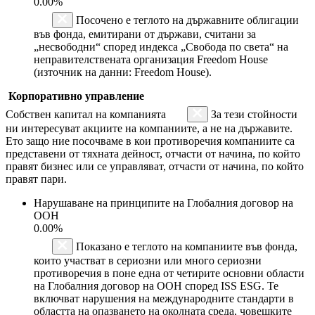
0.00%
Посочено е теглото на държавните облигации
във фонда, емитирани от държави, считани за
„несвободни“ според индекса „Свобода по света“ на
неправителствената организация Freedom House
(източник на данни: Freedom House).
Корпоративно управление
Собствен капитал на компанията
За тези стойности
ни интересуват акциите на компаниите, а не на държавите.
Ето защо ние посочваме в кои противоречия компаниите са
представени от тяхната дейност, отчасти от начина, по който
правят бизнес или се управляват, отчасти от начина, по който
правят пари.
Нарушаване на принципите на Глобалния договор на
ООН
0.00%
Показано е теглото на компаниите във фонда,
които участват в сериозни или много сериозни
противоречия в поне една от четирите основни области
на Глобалния договор на ООН според ISS ESG. Те
включват нарушения на международните стандарти в
областта на опазването на околната среда, човешките