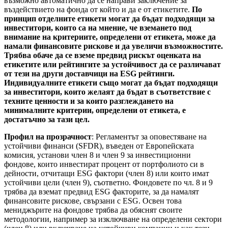
възможно автоматично да се направи заключение за
въздействието на фонда от който и да е от етикетите.
По
принцип отделните етикети могат да бъдат подходящи за
инвеститори, които са на мнение, че вземането под
внимание на критериите, определени от етикета, може да
намали финансовите рискове и да увеличи възможностите.
Трябва обаче да се вземе предвид рискът оценката на
етикетите или рейтингите за устойчивост да се различават
от тези на други доставчици на ESG рейтинги.
Индивидуалните етикети също могат да бъдат подходящи
за инвеститори, които желаят да бъдат в съответствие с
техните ценности и за които разглеждането на
минималните критерии, определени от етикета, е
достатъчно за тази цел.
Профил на прозрачност
: Регламентът за оповестяване на
устойчиви финанси (SFDR), въведен от Европейската
комисия, установи член 8 и член 9 за инвестиционни
фондове, които инвестират процент от портфолиото си в
дейности, отчитащи ESG фактори (член 8) или които имат
устойчиви цели (член 9), съответно. Фондовете по чл. 8 и 9
трябва да вземат предвид ESG факторите, за да намалят
финансовите рискове, свързани с ESG. Освен това
мениджърите на фондове трябва да обяснят своите
методологии, например за изключване на определени сектори