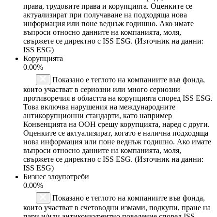
права, трудовите права и корупцията. Оценките се
актуализират при получаване на подходяща нова
информация или поне веднъж годишно. Ако имате
въпроси относно данните на компанията, моля,
свържете се директно с ISS ESG. (Източник на данни:
ISS ESG)
Корупцията
0.00%
Показано е теглото на компаниите във фонда,
които участват в сериозни или много сериозни
противоречия в областта на корупцията според ISS ESG.
Това включва нарушения на международните
антикорупционни стандарти, като например
Конвенцията на ООН срещу корупцията, наред с други.
Оценките се актуализират, когато е налична подходяща
нова информация или поне веднъж годишно. Ако имате
въпроси относно данните на компанията, моля,
свържете се директно с ISS ESG. (Източник на данни:
ISS ESG)
Бизнес злоупотреби
0.00%
Показано е теглото на компаниите във фонда,
които участват в счетоводни измами, подкупи, пране на
пари и/или антиконкурентно поведение според ISS