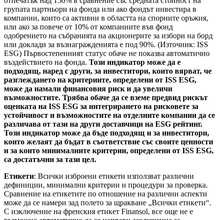
отпечатък над 150% в сравнение със средната стойност на
групата партньори на фонда или ако фондът инвестира в
компании, които са активни в областта на спорните оръжия,
или ако за повече от 10% от компаниите във фонд
одобрението на събранията на акционерите за избори на борд
или доклади за възнагражденията е под 90%. (Източник: ISS
ESG) Първостепенният статус обаче не показва автоматично
въздействието на фонда.
Този индикатор може да е
подходящ, наред с други, за инвеститори, които вярват, че
разглеждането на критериите, определени от ISS ESG,
може да намали финансовия риск и да увеличи
възможностите. Трябва обаче да се вземе предвид рискът
оценката на ISS ESG за интегрирането на рисковете за
устойчивост и възможностите на отделните компании да се
различава от тази на други доставчици на ESG рейтинг.
Този индикатор може да бъде подходящ и за инвеститори,
които желаят да бъдат в съответствие със своите ценности
и за които минималните критерии, определени от ISS ESG,
са достатъчни за тази цел.
Етикети
: Всички изброени етикети използват различни
дефиниции, минимални критерии и процедури за проверка.
Сравнение на етикетите по отношение на различни аспекти
може да се намери зад полето за щракване „Всички етикети“.
С изключение на френския етикет Finansol, все още не е