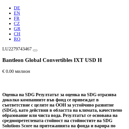
DE
EN
FR
CZ
GR
CH
RO
LU2279743467
Bantleon Global Convertibles IXT USD H
€ 0.00 милион
Оценка на SDG
Резултатът за оценка на SDG отразява
доколко компаниите във фонд се привеждат в
съответствие с целите на ООН за устойчиво развитие
(SDGs), като действия в областта на климата, качествено
образование или чиста вода. Резултатът се основава на
среднопретеглената стойност на стойностите на SDG
Solutions Score на притежанията на фонда и варира по