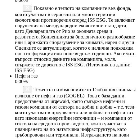
0.00%
Показано е теглото на компаниите във фонда,
които участват в сериозни или много сериозни
екологични противоречия според ISS ESG. Те включват
нарушения на международни екологични стандарти,
като Декларацията от Рио за околната среда и
развитието, Конвенцията за биологичното разнообразие
или Парижкото споразумение за климата, наред с други.
Оценките се актуализират, когато е налична подходяща
нова информация или поне веднъж годишно. Ако имате
въпроси относно данните на компанията, моля,
свържете се директно с ISS ESG. (Източник на данни:
ISS ESG)
Нефт и газ
0.00%
Тежестта на компаниите от Глобалния списък за
излизане от нефт и газ (GOGEL). Това е база данни,
предоставена от urgewald, която съдържа нефтени и
газови компании от сектора на добив и добив – т.е. тези,
които участват в проучването или добива на нефт и газ
като изкопаеми енергийни източници – и компании от
сектора на средното производство, които участват в
планирането на по-нататъшна инфраструктура, като
тръбопроводи или терминали. Изграждането на нови