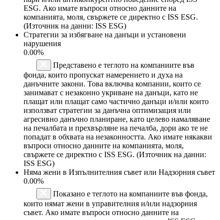
ESG. Ако имате въпроси относно данните на
компанията, моля, свържете се директно с ISS ESG.
(Източник на данни: ISS ESG)
Стратегии за избягване на данъци и установени
нарушения
0.00%
Представено е теглото на компаниите във
фонда, които пропускат намерението и духа на
данъчните закони. Това включва компании, които се
занимават с незаконно укриване на данъци, като не
плащат или плащат само частично данъци и/или които
използват стратегии за данъчна оптимизация или
агресивно данъчно планиране, като целево намаляване
на печалбата и прехвърляне на печалба, дори ако те не
попадат в обхвата на незаконността. Ако имате някакви
въпроси относно данните на компанията, моля,
свържете се директно с ISS ESG. (Източник на данни:
ISS ESG)
Няма жени в Изпълнителния съвет или Надзорния съвет
0.00%
Показано е теглото на компаниите във фонда,
които нямат жени в управителния и/или надзорния
съвет. Ако имате въпроси относно данните на