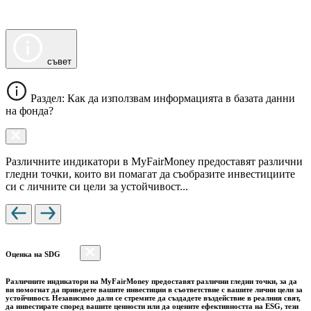
съвет
Раздел: Как да използвам информацията в базата данни
на фонда?
Различните индикатори в MyFairMoney предоставят различни
гледни точки, които ви помагат да съобразите инвестициите
си с личните си цели за устойчивост...
Оценка на SDG
Различните индикатори на MyFairMoney предоставят различни гледни точки, за да
ви помогнат да приведете вашите инвестиции в съответствие с вашите лични цели за
устойчивост. Независимо дали се стремите да създадете въздействие в реалния свят,
да инвестирате според вашите ценности или да оцените ефективността на ESG, тези