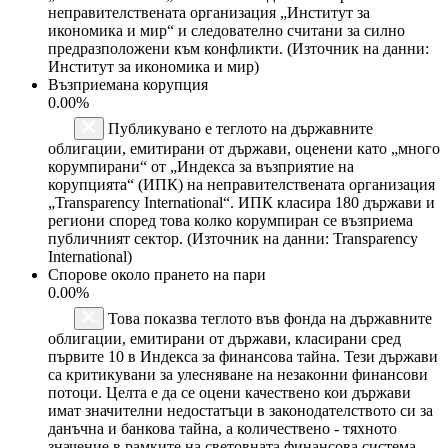
неправителствената организация „Институт за
икономика и мир“ и следователно считани за силно
предразположени към конфликти. (Източник на данни:
Институт за икономика и мир)
Възприемана корупция
0.00%
Публикувано е теглото на държавните
облигации, емитирани от държави, оценени като „много
корумпирани“ от „Индекса за възприятие на
корупцията“ (ИПК) на неправителствената организация
„Transparency International“. ИПК класира 180 държави и
региони според това колко корумпиран се възприема
публичният сектор. (Източник на данни: Transparency
International)
Спорове около прането на пари
0.00%
Това показва теглото във фонда на държавните
облигации, емитирани от държави, класирани сред
първите 10 в Индекса за финансова тайна. Тези държави
са критикувани за улесняване на незаконни финансови
потоци. Целта е да се оцени качествено кои държави
имат значителни недостатъци в законодателството си за
данъчна и банкова тайна, а количествено - тяхното
значение в рамките на световната финансова система.