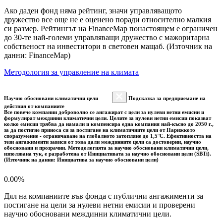
Ако даден фонд няма рейтинг, значи управляващото
дружество все още не е оценено поради относително малкия
си размер. Рейтингът на FinanceMap понастоящем е ограничен
до 30-те най-големи управляващи дружество с мажоритарна
собственост на инвеститори в световен мащаб. (Източник на
данни: FinanceMap)
Методология за управление на климата
Научно обосновани климатични цели
Подсказка за предприемане на
действия от компаниите
Все повече компании доброволно се ангажират с цели за нулеви нетни емисии и
формулират междинни климатични цели. Целите за нулеви нетни емисии показват
колко емисии трябва да намали и компенсира една компания най-късно до 2050 г.,
за да постигне приноса си за постигане на климатичните цели от Парижкото
споразумение - ограничаване на глобалното затопляне до 1,5°C. Ефективността на
тези ангажименти зависи от това дали междинните цели са достоверни, научно
обосновани и прозрачни. Методологията за научно обосновани климатични цели,
използвана тук, е разработена от Инициативата за научно обосновани цели (SBTi).
(Източник на данни: Инициатива за научно обосновани цели)
0.00%
Дял на компаниите във фонда с публични ангажименти за
постигане на цели за нулеви нетни емисии и проверени
научно обосновани междинни климатични цели.