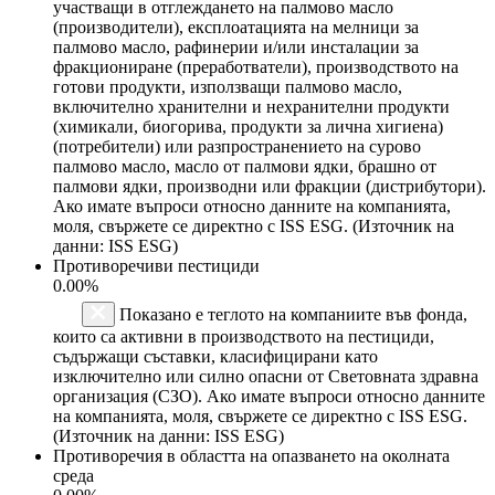
участващи в отглеждането на палмово масло
(производители), експлоатацията на мелници за
палмово масло, рафинерии и/или инсталации за
фракциониране (преработватели), производството на
готови продукти, използващи палмово масло,
включително хранителни и нехранителни продукти
(химикали, биогорива, продукти за лична хигиена)
(потребители) или разпространението на сурово
палмово масло, масло от палмови ядки, брашно от
палмови ядки, производни или фракции (дистрибутори).
Ако имате въпроси относно данните на компанията,
моля, свържете се директно с ISS ESG. (Източник на
данни: ISS ESG)
Противоречиви пестициди
0.00%
Показано е теглото на компаниите във фонда,
които са активни в производството на пестициди,
съдържащи съставки, класифицирани като
изключително или силно опасни от Световната здравна
организация (СЗО). Ако имате въпроси относно данните
на компанията, моля, свържете се директно с ISS ESG.
(Източник на данни: ISS ESG)
Противоречия в областта на опазването на околната
среда