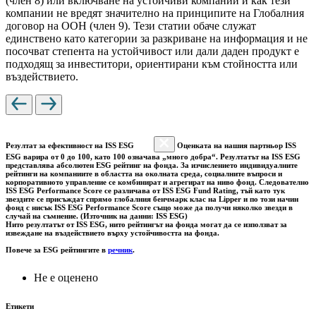
(член 8) или включване на устойчиви компании и как тези
компании не вредят значително на принципите на Глобалния
договор на ООН (член 9). Тези статии обаче служат
единствено като категории за разкриване на информация и не
посочват степента на устойчивост или дали даден продукт е
подходящ за инвеститори, ориентирани към стойността или
въздействието.
Резултат за ефективност на ISS ESG
Оценката на нашия партньор ISS
ESG варира от 0 до 100, като 100 означава „много добра“. Резултатът на ISS ESG
представлява абсолютен ESG рейтинг на фонда. За изчислението индивидуалните
рейтинги на компаниите в областта на околната среда, социалните въпроси и
корпоративното управление се комбинират и агрегират на ниво фонд. Следователно
ISS ESG Performance Score се различава от ISS ESG Fund Rating, тъй като тук
звездите се присъждат спрямо глобалния бенчмарк клас на Lipper и по този начин
фонд с нисък ISS ESG Performance Score също може да получи няколко звезди в
случай на съмнение. (Източник на данни: ISS ESG)
Нито резултатът от ISS ESG, нито рейтингът на фонда могат да се използват за
извеждане на въздействието върху устойчивостта на фонда.
Повече за ESG рейтингите в
речник
.
Не е оценено
Етикети