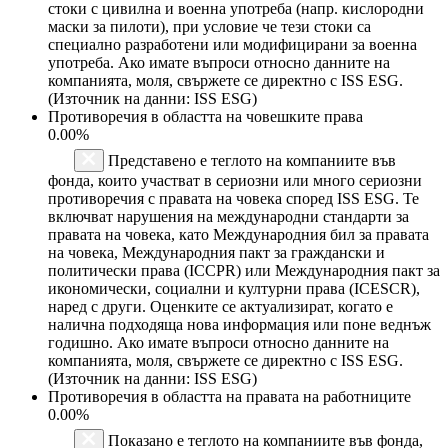
стоки с цивилна и военна употреба (напр. кислородни
маски за пилоти), при условие че тези стоки са
специално разработени или модифицирани за военна
употреба. Ако имате въпроси относно данните на
компанията, моля, свържете се директно с ISS ESG.
(Източник на данни: ISS ESG)
Противоречия в областта на човешките права
0.00%
Представено е теглото на компаниите във
фонда, които участват в сериозни или много сериозни
противоречия с правата на човека според ISS ESG. Те
включват нарушения на международни стандарти за
правата на човека, като Международния бил за правата
на човека, Международния пакт за граждански и
политически права (ICCPR) или Международния пакт за
икономически, социални и културни права (ICESCR),
наред с други. Оценките се актуализират, когато е
налична подходяща нова информация или поне веднъж
годишно. Ако имате въпроси относно данните на
компанията, моля, свържете се директно с ISS ESG.
(Източник на данни: ISS ESG)
Противоречия в областта на правата на работниците
0.00%
Показано е теглото на компаниите във фонда,