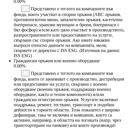
0.00%
Представено е теглото на компаниите във
фонда, които участват в спорни оръжия (ABC оръжия,
противопехотни мини, запалителни оръжия, касетъчни
боеприпаси, уранови муниции и броня, боеприпаси с
бял фосфор) и/или като цяло участват в производството,
разпространението или предоставянето на услуги,
свързани със спорни оръжия. Ако имате някакви
въпроси относно данните на компанията, моля,
свържете се директно с ISS ESG. (Източник на данни:
ISS ESG)
Граждански оръжия или военно оборудване
0.00%
Представено е теглото на компаниите във
фонда, които се занимават с производство, дистрибуция
или предоставяне на услуги, свързани с военно
оборудване (военни оръжия, поддържащо военно
оборудване, както и техни компоненти) и/или
граждански огнестрелни оръжия. Услугите включват
поддръжка, ремонт, тестване, транспорт и подобни
дейности в горните области. Този показател е широко
дефиниран, така че включва и компании, които са
активни, например, в областта на логиката (напр. чрез
транспортиране на танкове) или които произвеждат