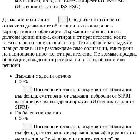
компанията, моля, свържете се директно с ISS ESG.
(Източник на данни: ISS ESG)
Държавни облигации
Следните показатели се
отнасят за държавните облигации във фонда, а не за
корпоративните облигации. Държавните облигации са
дългови ценни книжа, емитирани от правителства, които
заемат пари на капиталовия пазар. Те са с фиксиран падеж и
плащат лихви. Ние разглеждаме само облигации, емитирани
на национално ниво, т.е. от правителства. Не вземаме предвид
облигации, издадени от регионални власти, общини или
региони.
Държави с ядрени оръжия
0.00%
Посочено е теглото на държавните облигации
във фонда, емитирани от държави, изброени от SIPRI
като притежаващи ядрени оръжия. (Източник на данни:
SIPRI)
Глобален спор за мир
0.00%
Посочено е теглото на държавните облигации
във фонда, емитирани от държави, класифицирани като
„много ниски“ в „Глобалния индекс на мира“ на