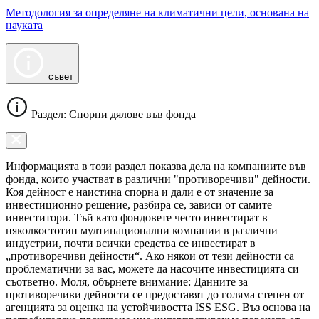
Методология за определяне на климатични цели, основана на
науката
съвет
Раздел: Спорни дялове във фонда
Информацията в този раздел показва дела на компаниите във
фонда, които участват в различни "противоречиви" дейности.
Коя дейност е наистина спорна и дали е от значение за
инвестиционно решение, разбира се, зависи от самите
инвеститори. Тъй като фондовете често инвестират в
няколкостотин мултинационални компании в различни
индустрии, почти всички средства се инвестират в
„противоречиви дейности“. Ако някои от тези дейности са
проблематични за вас, можете да насочите инвестицията си
съответно. Моля, обърнете внимание: Данните за
противоречиви дейности се предоставят до голяма степен от
агенцията за оценка на устойчивостта ISS ESG. Въз основа на