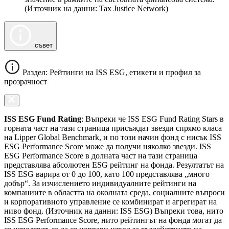
(Източник на данни: Tax Justice Network)
съвет
Раздел: Рейтинги на ISS ESG, етикети и профил за
прозрачност
ISS ESG Fund Rating
: Въпреки че ISS ESG Fund Rating Stars в
горната част на тази страница присъждат звезди спрямо класа
на Lipper Global Benchmark, и по този начин фонд с нисък ISS
ESG Performance Score може да получи няколко звезди. ISS
ESG Performance Score в долната част на тази страница
представлява абсолютен ESG рейтинг на фонда. Резултатът на
ISS ESG варира от 0 до 100, като 100 представлява „много
добър“. За изчислението индивидуалните рейтинги на
компаниите в областта на околната среда, социалните въпроси
и корпоративното управление се комбинират и агрегират на
ниво фонд. (Източник на данни: ISS ESG) Въпреки това, нито
ISS ESG Performance Score, нито рейтингът на фонда могат да