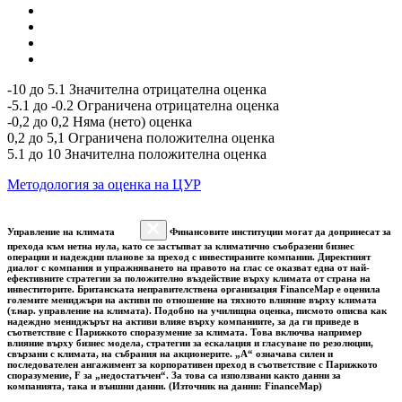
-10 до 5.1 Значителна отрицателна оценка
-5.1 до -0.2 Ограничена отрицателна оценка
-0,2 до 0,2 Няма (нето) оценка
0,2 до 5,1 Ограничена положителна оценка
5.1 до 10 Значителна положителна оценка
Методология за оценка на ЦУР
Управление на климата
Финансовите институции могат да допринесат за
прехода към нетна нула, като се застъпват за климатично съобразени бизнес
операции и надеждни планове за преход с инвестираните компании. Директният
диалог с компания и упражняването на правото на глас се оказват една от най-
ефективните стратегии за положително въздействие върху климата от страна на
инвеститорите. Британската неправителствена организация FinanceMap е оценила
големите мениджъри на активи по отношение на тяхното влияние върху климата
(т.нар. управление на климата). Подобно на училищна оценка, писмото описва как
надеждно мениджърът на активи влияе върху компаниите, за да ги приведе в
съответствие с Парижкото споразумение за климата. Това включва например
влияние върху бизнес модела, стратегии за ескалация и гласуване по резолюции,
свързани с климата, на събрания на акционерите. „A“ означава силен и
последователен ангажимент за корпоративен преход в съответствие с Парижкото
споразумение, F за „недостатъчен“. За това са използвани както данни за
компанията, така и външни данни. (Източник на данни: FinanceMap)