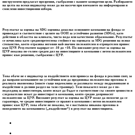
инструменти предлагат прозрения, съобразени с вашите конкретни цели. Разбирането
на целта на всеки индикатор може да ви насочи при вземането на информирани и
смислени инвестиционни избори.
Резултатът за оценка на SDG оценява доколко основните компании на фонда се
привеждат в съответствие с целите на ООН за устойчиво развитие (SDGs), като
действия в областта на климата, чиста вода или качествено образование. Резултатът
се изчислява като среднопретеглена стойност на оценката за SDG решения на всяко
стопанство, което отразява неговия най-значим положителен и отрицателен принос
към ЦУР. Резултатите варират от -10 до +10. По-високият резултат за оценка на
ЦУР показва по-голям среден дял на инвестициите в компании с нетен положителен
принос към решения, съобразени с ЦУР.
Това обаче не е индикатор за въздействието или приноса на фонда в реалния свят, за
да направи компаниите по-устойчиви или да предизвика положителна промяна в
реалната икономика (вижте също видеоклипа за разликата между подравняване и
въздействие в долния раздел на тази страница). Този показател може да е по-
подходящ за инвеститори, които искат да бъдат в съответствие със своите ценности и
следователно искат да инвестират в компании, които средно допринасят
положително за ЦУР. Високият резултат за оценка на ЦУР може да помогне да се
гарантира, че средно инвестициите се правят в компании с нетен положителен
принос към ЦУР; това обаче не показва, че е настъпила някаква промяна в
поведението на компанията („въздействие“) в резултат на инвестицията.