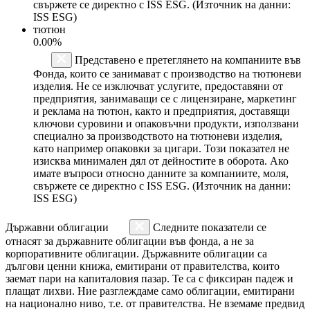
свържете се директно с ISS ESG. (Източник на данни:
ISS ESG)
тютюн
0.00%
Представено е претеглянето на компаниите във
Фонда, които се занимават с производство на тютюневи
изделия. Не се изключват услугите, предоставяни от
предприятия, занимаващи се с лицензиране, маркетинг
и реклама на тютюн, както и предприятия, доставящи
ключови суровини и опаковъчни продукти, използвани
специално за производството на тютюневи изделия,
като например опаковки за цигари. Този показател не
изисква минимален дял от дейностите в оборота. Ако
имате въпроси относно данните за компаниите, моля,
свържете се директно с ISS ESG. (Източник на данни:
ISS ESG)
Държавни облигации
Следните показатели се
отнасят за държавните облигации във фонда, а не за
корпоративните облигации. Държавните облигации са
дългови ценни книжа, емитирани от правителства, които
заемат пари на капиталовия пазар. Те са с фиксиран падеж и
плащат лихви. Ние разглеждаме само облигации, емитирани
на национално ниво, т.е. от правителства. Не вземаме предвид