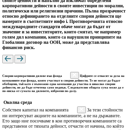
своите ценности и напълно да изключат определени
корпоративни дейности в своите инвестиции по морални,
политически или религиозни причини. Пълна прозрачност
относно дефинирането на отделните спорни дейности ще
намерите в съответните инфо i. Противоречията относно
международните стандарти обаче могат да бъдат от
значение и за инвеститорите, които смятат, че например
голям дял компании, които са нарушили принципите на
Глобалния договор на ООН, може да представлява
финансов риск.
Спорни корпоративни дялове във фонда
Цифрите се отнасят за дела на
компаниите във фонда, които участват в спорни дейности. Те не могат да бъдат
обобщени, тъй като е възможно една компания да участва в няколко спорни
дейности, но да бъде отчетена само веднъж. Следователно общата сума може да е
по-ниска от сумата на дяловете, изброени по-долу.
Околна среда
Собствен капитал на компанията
За тези стойности
ни интересуват акциите на компаниите, а не на държавите.
Ето защо ние посочваме в кои противоречия компаниите са
представени от тяхната дейност, отчасти от начина, по който