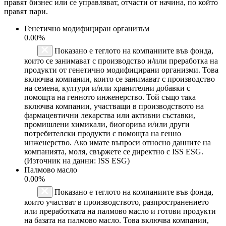
правят бизнес или се управляват, отчасти от начина, по който
правят пари.
Генетично модифициран организъм
0.00%
Показано е теглото на компаниите във фонда,
които се занимават с производство и/или преработка на
продукти от генетично модифицирани организми. Това
включва компании, които се занимават с производство
на семена, култури и/или хранителни добавки с
помощта на генното инженерство. Той също така
включва компании, участващи в производството на
фармацевтични лекарства или активни съставки,
промишлени химикали, биогорива и/или други
потребителски продукти с помощта на генно
инженерство. Ако имате въпроси относно данните на
компанията, моля, свържете се директно с ISS ESG.
(Източник на данни: ISS ESG)
Палмово масло
0.00%
Показано е теглото на компаниите във фонда,
които участват в производството, разпространението
или преработката на палмово масло и готови продукти
на базата на палмово масло. Това включва компании,