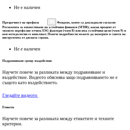
Не е наличен
Прозрачност на профила
Фондове, които са докладвали съгласно
Регламента за оповестяване на устойчиви финанси (SFDR), какъв процент от
тяхното портфолио отчита ESG фактори (член 8) или има устойчиви цели (член 9) и
кои методологии се използват. Повече подробности можете да намерите в съвета на
инструмента от дясната страна.
Не е наличен
Подравняване срещу въздействие
Научете повече за разликата между подравняване и
въздействие. Видеото обяснява защо подравняването не е
същото като въздействието.
Гледайте видеото
Етикети
Научете повече за разликата между етикетите и техните
критерии.