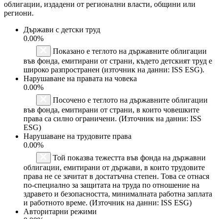
облигации, издадени от регионални власти, общини или
региони.
Държави с детски труд
0.00%
Показано е теглото на държавните облигации
във фонда, емитирани от страни, където детският труд е
широко разпространен (източник на данни: ISS ESG).
Нарушаване на правата на човека
0.00%
Посочено е теглото на държавните облигации
във фонда, емитирани от страни, в които човешките
права са силно ограничени. (Източник на данни: ISS
ESG)
Нарушаване на трудовите права
0.00%
Той показва тежестта във фонда на държавни
облигации, емитирани от държави, в които трудовите
права не се зачитат в достатъчна степен. Това се отнася
по-специално за защитата на труда по отношение на
здравето и безопасността, минималната работна заплата
и работното време. (Източник на данни: ISS ESG)
Авторитарни режими