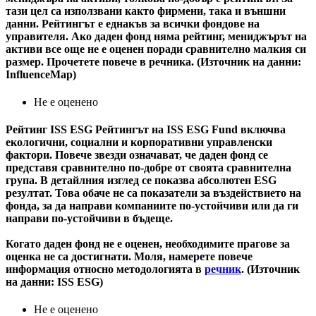
тази цел са използвани както фирмени, така и външни
данни. Рейтингът е еднакъв за всички фондове на
управителя. Ако даден фонд няма рейтинг, мениджърът на
активи все още не е оценен поради сравнително малкия си
размер. Прочетете повече в речника. (Източник на данни:
InfluenceMap)
Не е оценено
Рейтинг ISS ESG
Рейтингът на ISS ESG Fund включва
екологични, социални и корпоративни управленски
фактори. Повече звезди означават, че даден фонд се
представя сравнително по-добре от своята сравнителна
група. В детайлния изглед се показва абсолютен ESG
резултат. Това обаче не са показатели за въздействието на
фонда, за да направи компаниите по-устойчиви или да ги
направи по-устойчиви в бъдеще.
Когато даден фонд не е оценен, необходимите прагове за
оценка не са достигнати. Моля, намерете повече
информация относно методологията в
речник
. (Източник
на данни: ISS ESG)
Не е оценено