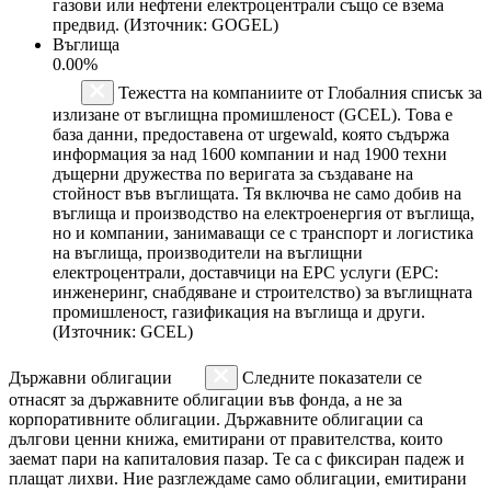
газови или нефтени електроцентрали също се взема
предвид. (Източник: GOGEL)
Въглища
0.00%
Тежестта на компаниите от Глобалния списък за
излизане от въглищна промишленост (GCEL). Това е
база данни, предоставена от urgewald, която съдържа
информация за над 1600 компании и над 1900 техни
дъщерни дружества по веригата за създаване на
стойност във въглищата. Тя включва не само добив на
въглища и производство на електроенергия от въглища,
но и компании, занимаващи се с транспорт и логистика
на въглища, производители на въглищни
електроцентрали, доставчици на EPC услуги (EPC:
инженеринг, снабдяване и строителство) за въглищната
промишленост, газификация на въглища и други.
(Източник: GCEL)
Държавни облигации
Следните показатели се
отнасят за държавните облигации във фонда, а не за
корпоративните облигации. Държавните облигации са
дългови ценни книжа, емитирани от правителства, които
заемат пари на капиталовия пазар. Те са с фиксиран падеж и
плащат лихви. Ние разглеждаме само облигации, емитирани