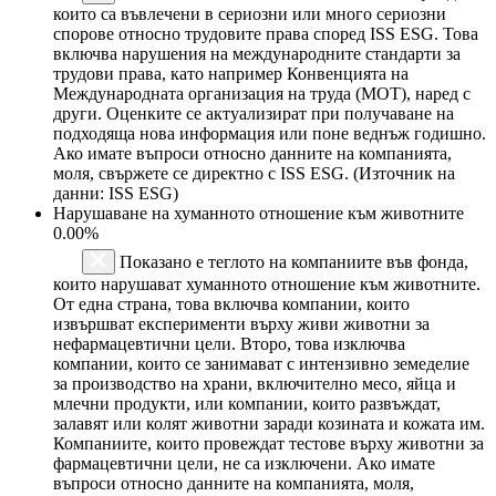
които са въвлечени в сериозни или много сериозни
спорове относно трудовите права според ISS ESG. Това
включва нарушения на международните стандарти за
трудови права, като например Конвенцията на
Международната организация на труда (МОТ), наред с
други. Оценките се актуализират при получаване на
подходяща нова информация или поне веднъж годишно.
Ако имате въпроси относно данните на компанията,
моля, свържете се директно с ISS ESG. (Източник на
данни: ISS ESG)
Нарушаване на хуманното отношение към животните
0.00%
Показано е теглото на компаниите във фонда,
които нарушават хуманното отношение към животните.
От една страна, това включва компании, които
извършват експерименти върху живи животни за
нефармацевтични цели. Второ, това изключва
компании, които се занимават с интензивно земеделие
за производство на храни, включително месо, яйца и
млечни продукти, или компании, които развъждат,
залавят или колят животни заради козината и кожата им.
Компаниите, които провеждат тестове върху животни за
фармацевтични цели, не са изключени. Ако имате
въпроси относно данните на компанията, моля,