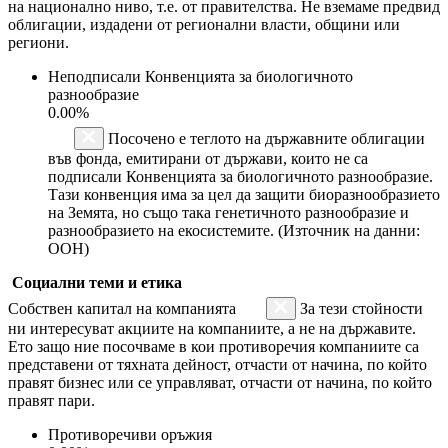
на национално ниво, т.е. от правителства. Не вземаме предвид
облигации, издадени от регионални власти, общини или
региони.
Неподписали Конвенцията за биологичното
разнообразие
0.00%
Посочено е теглото на държавните облигации
във фонда, емитирани от държави, които не са
подписали Конвенцията за биологичното разнообразие.
Тази конвенция има за цел да защити биоразнообразието
на Земята, но също така генетичното разнообразие и
разнообразието на екосистемите. (Източник на данни:
ООН)
Социални теми и етика
Собствен капитал на компанията
За тези стойности
ни интересуват акциите на компаниите, а не на държавите.
Ето защо ние посочваме в кои противоречия компаниите са
представени от тяхната дейност, отчасти от начина, по който
правят бизнес или се управляват, отчасти от начина, по който
правят пари.
Противоречиви оръжия