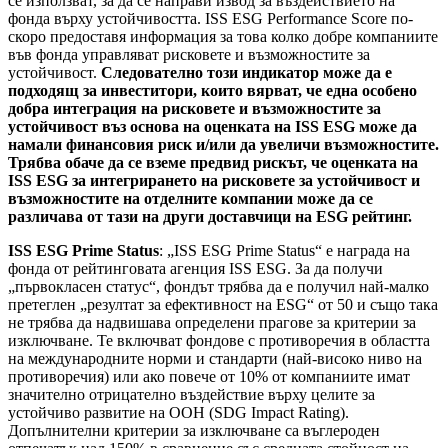
се използват, за да се направи извод за въздействието на
фонда върху устойчивостта. ISS ESG Performance Score по-
скоро предоставя информация за това колко добре компаниите
във фонда управляват рисковете и възможностите за
устойчивост.
Следователно този индикатор може да е
подходящ за инвеститори, които вярват, че една особено
добра интеграция на рисковете и възможностите за
устойчивост въз основа на оценката на ISS ESG може да
намали финансовия риск и/или да увеличи възможностите.
Трябва обаче да се вземе предвид рискът, че оценката на
ISS ESG за интегрирането на рисковете за устойчивост и
възможностите на отделните компании може да се
различава от тази на други доставчици на ESG рейтинг.
ISS ESG Prime Status
: „ISS ESG Prime Status“ е награда на
фонда от рейтинговата агенция ISS ESG. За да получи
„първокласен статус“, фондът трябва да е получил най-малко
претеглен „резултат за ефективност на ESG“ от 50 и също така
не трябва да надвишава определени прагове за критерии за
изключване. Те включват фондове с противоречия в областта
на международните норми и стандарти (най-високо ниво на
противоречия) или ако повече от 10% от компаниите имат
значително отрицателно въздействие върху целите за
устойчиво развитие на ООН (SDG Impact Rating).
Допълнителни критерии за изключване са въглероден