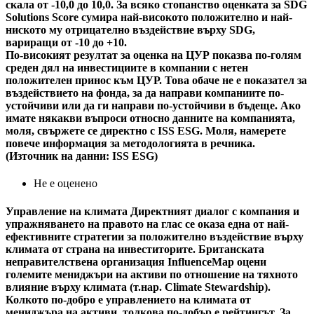
скала от -10,0 до 10,0. За всяко стопанство оценката за SDG
Solutions Score сумира най-високото положително и най-
ниското му отрицателно въздействие върху SDG,
вариращи от -10 до +10.
По-високият резултат за оценка на ЦУР показва по-голям
среден дял на инвестициите в компании с нетен
положителен принос към ЦУР. Това обаче не е показател за
въздействието на фонда, за да направи компаниите по-
устойчиви или да ги направи по-устойчиви в бъдеще. Ако
имате някакви въпроси относно данните на компанията,
моля, свържете се директно с ISS ESG. Моля, намерете
повече информация за методологията в речника.
(Източник на данни: ISS ESG)
Не е оценено
Управление на климата
Директният диалог с компания и
упражняването на правото на глас се оказа една от най-
ефективните стратегии за положително въздействие върху
климата от страна на инвеститорите. Британската
неправителствена организация InfluenceMap оцени
големите мениджъри на активи по отношение на тяхното
влияние върху климата (т.нар. Climate Stewardship).
Колкото по-добро е управлението на климата от
мениджъра на активи, толкова по-добър е рейтингът. За