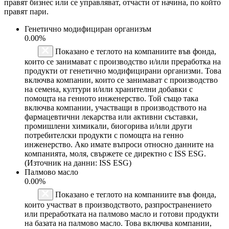
правят бизнес или се управляват, отчасти от начина, по който
правят пари.
Генетично модифициран организъм
0.00%
Показано е теглото на компаниите във фонда,
които се занимават с производство и/или преработка на
продукти от генетично модифицирани организми. Това
включва компании, които се занимават с производство
на семена, култури и/или хранителни добавки с
помощта на генното инженерство. Той също така
включва компании, участващи в производството на
фармацевтични лекарства или активни съставки,
промишлени химикали, биогорива и/или други
потребителски продукти с помощта на генно
инженерство. Ако имате въпроси относно данните на
компанията, моля, свържете се директно с ISS ESG.
(Източник на данни: ISS ESG)
Палмово масло
0.00%
Показано е теглото на компаниите във фонда,
които участват в производството, разпространението
или преработката на палмово масло и готови продукти
на базата на палмово масло. Това включва компании,