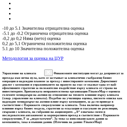
-10 до 5.1 Значителна отрицателна оценка
-5.1 до -0.2 Ограничена отрицателна оценка
-0,2 до 0,2 Няма (нето) оценка
0,2 до 5,1 Ограничена положителна оценка
5.1 до 10 Значителна положителна оценка
Методология за оценка на ЦУР
Управление на климата
Финансовите институции могат да допринесат за
прехода към нетна нула, като се застъпват за климатично съобразени бизнес
операции и надеждни планове за преход с инвестираните компании. Директният
диалог с компания и упражняването на правото на глас се оказват една от най-
ефективните стратегии за положително въздействие върху климата от страна на
инвеститорите. Британската неправителствена организация FinanceMap е оценила
големите мениджъри на активи по отношение на тяхното влияние върху климата
(т.нар. управление на климата). Подобно на училищна оценка, писмото описва как
надеждно мениджърът на активи влияе върху компаниите, за да ги приведе в
съответствие с Парижкото споразумение за климата. Това включва например
влияние върху бизнес модела, стратегии за ескалация и гласуване по резолюции,
свързани с климата, на събрания на акционерите. „A“ означава силен и
последователен ангажимент за корпоративен преход в съответствие с Парижкото
споразумение, F за „недостатъчен“. За това са използвани както данни за
компанията, така и външни данни. (Източник на данни: FinanceMap)