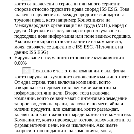
които са въвлечени в сериозни или много сериозни
спорове относно трудовите права според ISS ESG. Това
включва нарушения на международните стандарти за
трудови права, като например Конвенцията на
Международната организация на труда (МОТ), наред с
други. Оценките се актуализират при получаване на
подходяща нова информация или поне веднъж годишно.
Ако имате въпроси относно данните на компанията,
моля, свържете се директно с ISS ESG. (Източник на
данни: ISS ESG)
Нарушаване на хуманното отношение към животните
0.00%
Показано е теглото на компаниите във фонда,
които нарушават хуманното отношение към животните.
От една страна, това включва компании, които
извършват експерименти върху живи животни за
нефармацевтични цели. Второ, това изключва
компании, които се занимават с интензивно земеделие
за производство на храни, включително месо, яйца и
млечни продукти, или компании, които развъждат,
залавят или колят животни заради козината и кожата им.
Компаниите, които провеждат тестове върху животни за
фармацевтични цели, не са изключени. Ако имате
въпроси относно данните на компанията, моля,