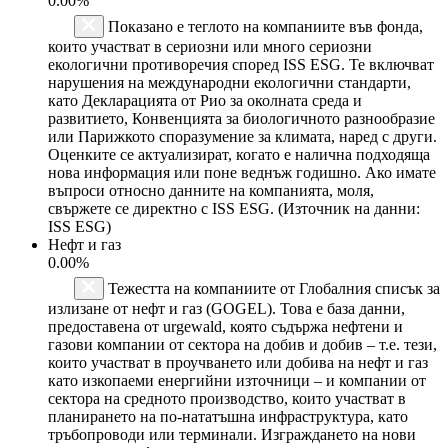
0.00%
Показано е теглото на компаниите във фонда,
които участват в сериозни или много сериозни
екологични противоречия според ISS ESG. Те включват
нарушения на международни екологични стандарти,
като Декларацията от Рио за околната среда и
развитието, Конвенцията за биологичното разнообразие
или Парижкото споразумение за климата, наред с други.
Оценките се актуализират, когато е налична подходяща
нова информация или поне веднъж годишно. Ако имате
въпроси относно данните на компанията, моля,
свържете се директно с ISS ESG. (Източник на данни:
ISS ESG)
Нефт и газ
0.00%
Тежестта на компаниите от Глобалния списък за
излизане от нефт и газ (GOGEL). Това е база данни,
предоставена от urgewald, която съдържа нефтени и
газови компании от сектора на добив и добив – т.е. тези,
които участват в проучването или добива на нефт и газ
като изкопаеми енергийни източници – и компании от
сектора на средното производство, които участват в
планирането на по-нататъшна инфраструктура, като
тръбопроводи или терминали. Изграждането на нови