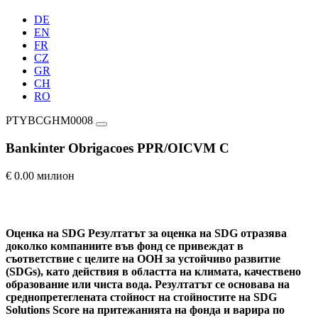
DE
EN
FR
CZ
GR
CH
RO
PTYBCGHM0008
Bankinter Obrigacoes PPR/OICVM C
€ 0.00 милион
Оценка на SDG
Резултатът за оценка на SDG отразява
доколко компаниите във фонд се привеждат в
съответствие с целите на ООН за устойчиво развитие
(SDGs), като действия в областта на климата, качествено
образование или чиста вода. Резултатът се основава на
среднопретеглената стойност на стойностите на SDG
Solutions Score на притежанията на фонда и варира по