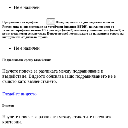
Не е наличен
Прозрачност на профила
Фондове, които са докладвали съгласно
Регламента за оповестяване на устойчиви финанси (SFDR), какъв процент от
тяхното портфолио отчита ESG фактори (член 8) или има устойчиви цели (член 9) и
кои методологии се използват. Повече подробности можете да намерите в съвета на
инструмента от дясната страна.
Не е наличен
Подравняване срещу въздействие
Научете повече за разликата между подравняване и
въздействие. Видеото обяснява защо подравняването не е
същото като въздействието.
Гледайте видеото
Етикети
Научете повече за разликата между етикетите и техните
критерии.