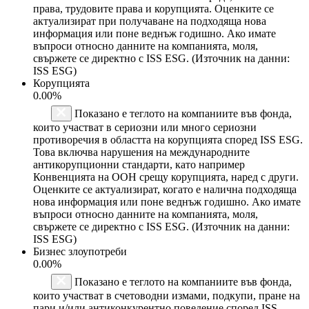
права, трудовите права и корупцията. Оценките се
актуализират при получаване на подходяща нова
информация или поне веднъж годишно. Ако имате
въпроси относно данните на компанията, моля,
свържете се директно с ISS ESG. (Източник на данни:
ISS ESG)
Корупцията
0.00%
Показано е теглото на компаниите във фонда,
които участват в сериозни или много сериозни
противоречия в областта на корупцията според ISS ESG.
Това включва нарушения на международните
антикорупционни стандарти, като например
Конвенцията на ООН срещу корупцията, наред с други.
Оценките се актуализират, когато е налична подходяща
нова информация или поне веднъж годишно. Ако имате
въпроси относно данните на компанията, моля,
свържете се директно с ISS ESG. (Източник на данни:
ISS ESG)
Бизнес злоупотреби
0.00%
Показано е теглото на компаниите във фонда,
които участват в счетоводни измами, подкупи, пране на
пари и/или антиконкурентно поведение според ISS