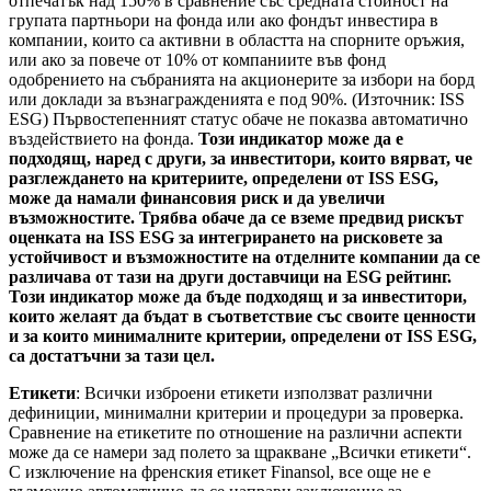
отпечатък над 150% в сравнение със средната стойност на
групата партньори на фонда или ако фондът инвестира в
компании, които са активни в областта на спорните оръжия,
или ако за повече от 10% от компаниите във фонд
одобрението на събранията на акционерите за избори на борд
или доклади за възнагражденията е под 90%. (Източник: ISS
ESG) Първостепенният статус обаче не показва автоматично
въздействието на фонда.
Този индикатор може да е
подходящ, наред с други, за инвеститори, които вярват, че
разглеждането на критериите, определени от ISS ESG,
може да намали финансовия риск и да увеличи
възможностите. Трябва обаче да се вземе предвид рискът
оценката на ISS ESG за интегрирането на рисковете за
устойчивост и възможностите на отделните компании да се
различава от тази на други доставчици на ESG рейтинг.
Този индикатор може да бъде подходящ и за инвеститори,
които желаят да бъдат в съответствие със своите ценности
и за които минималните критерии, определени от ISS ESG,
са достатъчни за тази цел.
Етикети
: Всички изброени етикети използват различни
дефиниции, минимални критерии и процедури за проверка.
Сравнение на етикетите по отношение на различни аспекти
може да се намери зад полето за щракване „Всички етикети“.
С изключение на френския етикет Finansol, все още не е