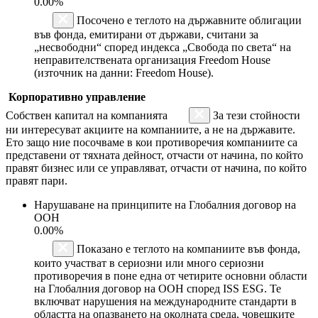
0.00%
Посочено е теглото на държавните облигации
във фонда, емитирани от държави, считани за
„несвободни“ според индекса „Свобода по света“ на
неправителствената организация Freedom House
(източник на данни: Freedom House).
Корпоративно управление
Собствен капитал на компанията
За тези стойности
ни интересуват акциите на компаниите, а не на държавите.
Ето защо ние посочваме в кои противоречия компаниите са
представени от тяхната дейност, отчасти от начина, по който
правят бизнес или се управляват, отчасти от начина, по който
правят пари.
Нарушаване на принципите на Глобалния договор на
ООН
0.00%
Показано е теглото на компаниите във фонда,
които участват в сериозни или много сериозни
противоречия в поне една от четирите основни области
на Глобалния договор на ООН според ISS ESG. Те
включват нарушения на международните стандарти в
областта на опазването на околната среда, човешките