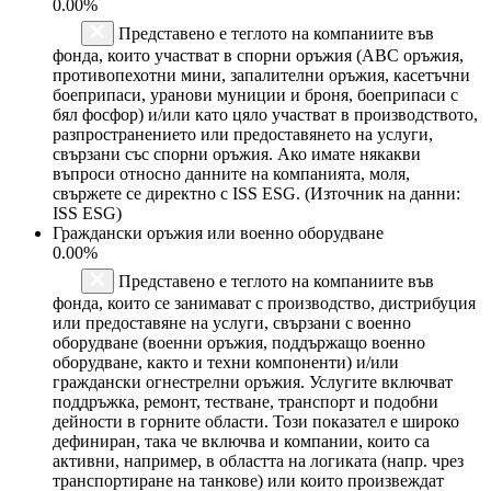
0.00%
Представено е теглото на компаниите във
фонда, които участват в спорни оръжия (ABC оръжия,
противопехотни мини, запалителни оръжия, касетъчни
боеприпаси, уранови муниции и броня, боеприпаси с
бял фосфор) и/или като цяло участват в производството,
разпространението или предоставянето на услуги,
свързани със спорни оръжия. Ако имате някакви
въпроси относно данните на компанията, моля,
свържете се директно с ISS ESG. (Източник на данни:
ISS ESG)
Граждански оръжия или военно оборудване
0.00%
Представено е теглото на компаниите във
фонда, които се занимават с производство, дистрибуция
или предоставяне на услуги, свързани с военно
оборудване (военни оръжия, поддържащо военно
оборудване, както и техни компоненти) и/или
граждански огнестрелни оръжия. Услугите включват
поддръжка, ремонт, тестване, транспорт и подобни
дейности в горните области. Този показател е широко
дефиниран, така че включва и компании, които са
активни, например, в областта на логиката (напр. чрез
транспортиране на танкове) или които произвеждат