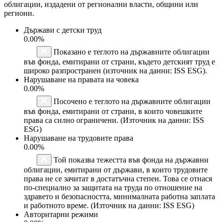
облигации, издадени от регионални власти, общини или
региони.
Държави с детски труд
0.00%
Показано е теглото на държавните облигации
във фонда, емитирани от страни, където детският труд е
широко разпространен (източник на данни: ISS ESG).
Нарушаване на правата на човека
0.00%
Посочено е теглото на държавните облигации
във фонда, емитирани от страни, в които човешките
права са силно ограничени. (Източник на данни: ISS
ESG)
Нарушаване на трудовите права
0.00%
Той показва тежестта във фонда на държавни
облигации, емитирани от държави, в които трудовите
права не се зачитат в достатъчна степен. Това се отнася
по-специално за защитата на труда по отношение на
здравето и безопасността, минималната работна заплата
и работното време. (Източник на данни: ISS ESG)
Авторитарни режими