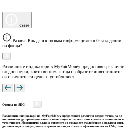
съвет
Раздел: Как да използвам информацията в базата данни
на фонда?
Различните индикатори в MyFairMoney предоставят различни
гледни точки, които ви помагат да съобразите инвестициите
си с личните си цели за устойчивост...
Оценка на SDG
Различните индикатори на MyFairMoney предоставят различни гледни точки, за да
ви помогнат да приведете вашите инвестиции в съответствие с вашите лични цели за
устойчивост. Независимо дали се стремите да създадете въздействие в реалния свят,
да инвестирате според вашите ценности или да оцените ефективността на ESG, тези