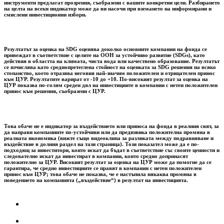
инструменти предлагат прозрения, съобразени с вашите конкретни цели. Разбирането
на целта на всеки индикатор може да ви насочи при вземането на информирани и
смислени инвестиционни избори.
Резултатът за оценка на SDG оценява доколко основните компании на фонда се
привеждат в съответствие с целите на ООН за устойчиво развитие (SDGs), като
действия в областта на климата, чиста вода или качествено образование. Резултатът
се изчислява като среднопретеглена стойност на оценката за SDG решения на всяко
стопанство, което отразява неговия най-значим положителен и отрицателен принос
към ЦУР. Резултатите варират от -10 до +10. По-високият резултат за оценка на
ЦУР показва по-голям среден дял на инвестициите в компании с нетен положителен
принос към решения, съобразени с ЦУР.
Това обаче не е индикатор за въздействието или приноса на фонда в реалния свят, за
да направи компаниите по-устойчиви или да предизвика положителна промяна в
реалната икономика (вижте също видеоклипа за разликата между подравняване и
въздействие в долния раздел на тази страница). Този показател може да е по-
подходящ за инвеститори, които искат да бъдат в съответствие със своите ценности и
следователно искат да инвестират в компании, които средно допринасят
положително за ЦУР. Високият резултат за оценка на ЦУР може да помогне да се
гарантира, че средно инвестициите се правят в компании с нетен положителен
принос към ЦУР; това обаче не показва, че е настъпила някаква промяна в
поведението на компанията („въздействие“) в резултат на инвестицията.