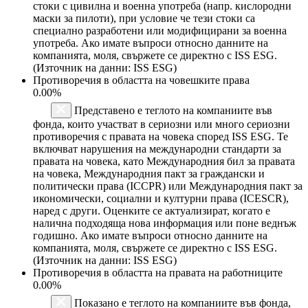
стоки с цивилна и военна употреба (напр. кислородни
маски за пилоти), при условие че тези стоки са
специално разработени или модифицирани за военна
употреба. Ако имате въпроси относно данните на
компанията, моля, свържете се директно с ISS ESG.
(Източник на данни: ISS ESG)
Противоречия в областта на човешките права
0.00%
Представено е теглото на компаниите във
фонда, които участват в сериозни или много сериозни
противоречия с правата на човека според ISS ESG. Те
включват нарушения на международни стандарти за
правата на човека, като Международния бил за правата
на човека, Международния пакт за граждански и
политически права (ICCPR) или Международния пакт за
икономически, социални и културни права (ICESCR),
наред с други. Оценките се актуализират, когато е
налична подходяща нова информация или поне веднъж
годишно. Ако имате въпроси относно данните на
компанията, моля, свържете се директно с ISS ESG.
(Източник на данни: ISS ESG)
Противоречия в областта на правата на работниците
0.00%
Показано е теглото на компаниите във фонда,