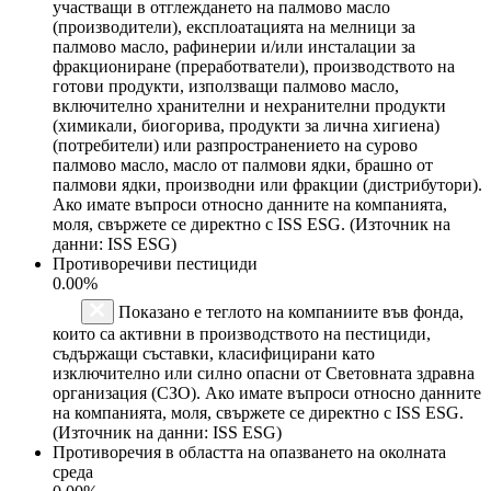
участващи в отглеждането на палмово масло
(производители), експлоатацията на мелници за
палмово масло, рафинерии и/или инсталации за
фракциониране (преработватели), производството на
готови продукти, използващи палмово масло,
включително хранителни и нехранителни продукти
(химикали, биогорива, продукти за лична хигиена)
(потребители) или разпространението на сурово
палмово масло, масло от палмови ядки, брашно от
палмови ядки, производни или фракции (дистрибутори).
Ако имате въпроси относно данните на компанията,
моля, свържете се директно с ISS ESG. (Източник на
данни: ISS ESG)
Противоречиви пестициди
0.00%
Показано е теглото на компаниите във фонда,
които са активни в производството на пестициди,
съдържащи съставки, класифицирани като
изключително или силно опасни от Световната здравна
организация (СЗО). Ако имате въпроси относно данните
на компанията, моля, свържете се директно с ISS ESG.
(Източник на данни: ISS ESG)
Противоречия в областта на опазването на околната
среда