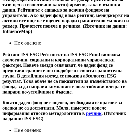
тази цел са използвани както фирмени, така и външни
данни. Рейтингът е еднакъв за всички фондове на
управителя. Ако даден фонд няма рейтинг, мениджърът на
активи все още не е оценен поради сравнително малкия си
размер. Прочетете повече в речника. (Източник на данни:
InfluenceMap)
Не е оценено
Рейтинг ISS ESG
Рейтингът на ISS ESG Fund включва
екологични, социални и корпоративни управленски
фактори. Повече звезди означават, че даден фонд се
представя сравнително по-добре от своята сравнителна
група. В детайлния изглед се показва абсолютен ESG
резултат. Това обаче не са показатели за въздействието на
фонда, за да направи компаниите по-устойчиви или да ги
направи по-устойчиви в бъдеще.
Когато даден фонд не е оценен, необходимите прагове за
оценка не са достигнати. Моля, намерете повече
информация относно методологията в
речник
. (Източник
на данни: ISS ESG)
Не е оценено