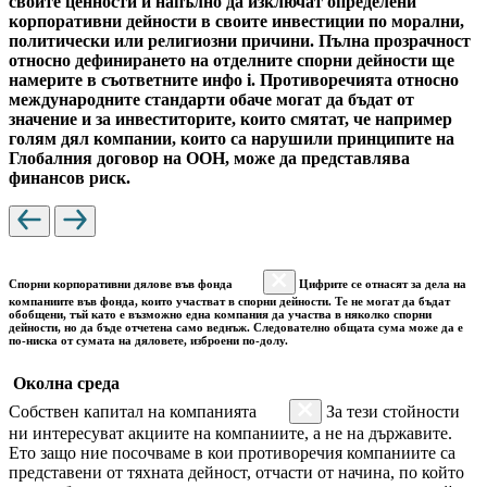
своите ценности и напълно да изключат определени
корпоративни дейности в своите инвестиции по морални,
политически или религиозни причини. Пълна прозрачност
относно дефинирането на отделните спорни дейности ще
намерите в съответните инфо i. Противоречията относно
международните стандарти обаче могат да бъдат от
значение и за инвеститорите, които смятат, че например
голям дял компании, които са нарушили принципите на
Глобалния договор на ООН, може да представлява
финансов риск.
Спорни корпоративни дялове във фонда
Цифрите се отнасят за дела на
компаниите във фонда, които участват в спорни дейности. Те не могат да бъдат
обобщени, тъй като е възможно една компания да участва в няколко спорни
дейности, но да бъде отчетена само веднъж. Следователно общата сума може да е
по-ниска от сумата на дяловете, изброени по-долу.
Околна среда
Собствен капитал на компанията
За тези стойности
ни интересуват акциите на компаниите, а не на държавите.
Ето защо ние посочваме в кои противоречия компаниите са
представени от тяхната дейност, отчасти от начина, по който