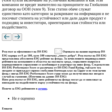
(член 8) или включване на устойчиви компании и как тези
компании не вредят значително на принципите на Глобалния
договор на ООН (член 9). Тези статии обаче служат
единствено като категории за разкриване на информация и не
посочват степента на устойчивост или дали даден продукт е
подходящ за инвеститори, ориентирани към стойността или
въздействието.
Резултат за ефективност на ISS ESG
Оценката на нашия партньор ISS
ESG варира от 0 до 100, като 100 означава „много добра“. Резултатът на ISS ESG
представлява абсолютен ESG рейтинг на фонда. За изчислението индивидуалните
рейтинги на компаниите в областта на околната среда, социалните въпроси и
корпоративното управление се комбинират и агрегират на ниво фонд. Следователно
ISS ESG Performance Score се различава от ISS ESG Fund Rating, тъй като тук
звездите се присъждат спрямо глобалния бенчмарк клас на Lipper и по този начин
фонд с нисък ISS ESG Performance Score също може да получи няколко звезди в
случай на съмнение. (Източник на данни: ISS ESG)
Нито резултатът от ISS ESG, нито рейтингът на фонда могат да се използват за
извеждане на въздействието върху устойчивостта на фонда.
Повече за ESG рейтингите в
речник
.
Не е оценено
Етикети