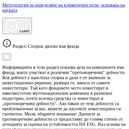
Методология за определяне на климатични цели, основана на
науката
съвет
Раздел: Спорни дялове във фонда
Информацията в този раздел показва дела на компаниите във
фонда, които участват в различни "противоречиви" дейности.
Коя дейност е наистина спорна и дали е от значение за
инвестиционно решение, разбира се, зависи от самите
инвеститори. Тъй като фондовете често инвестират в
няколкостотин мултинационални компании в различни
индустрии, почти всички средства се инвестират в
„противоречиви дейности“. Ако някои от тези дейности са
проблематични за вас, можете да насочите инвестицията си
съответно. Моля, обърнете внимание: Данните за
противоречиви дейности се предоставят до голяма степен от
агенцията за оценка на устойчивостта ISS ESG. Въз основа на