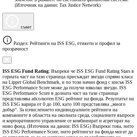
(Източник на данни: Tax Justice Network)
съвет
Раздел: Рейтинги на ISS ESG, етикети и профил за
прозрачност
ISS ESG Fund Rating
: Въпреки че ISS ESG Fund Rating Stars в
горната част на тази страница присъждат звезди спрямо класа
на Lipper Global Benchmark, и по този начин фонд с нисък ISS
ESG Performance Score може да получи няколко звезди. ISS
ESG Performance Score в долната част на тази страница
представлява абсолютен ESG рейтинг на фонда. Резултатът на
ISS ESG варира от 0 до 100, като 100 представлява „много
добър“. За изчислението индивидуалните рейтинги на
компаниите в областта на околната среда, социалните въпроси
и корпоративното управление се комбинират и агрегират на
ниво фонд. (Източник на данни: ISS ESG) Въпреки това, нито
ISS ESG Performance Score, нито рейтингът на фонда могат да