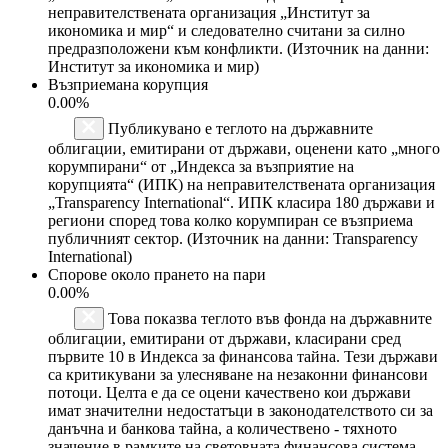
неправителствената организация „Институт за
икономика и мир“ и следователно считани за силно
предразположени към конфликти. (Източник на данни:
Институт за икономика и мир)
Възприемана корупция
0.00%
Публикувано е теглото на държавните
облигации, емитирани от държави, оценени като „много
корумпирани“ от „Индекса за възприятие на
корупцията“ (ИПК) на неправителствената организация
„Transparency International“. ИПК класира 180 държави и
региони според това колко корумпиран се възприема
публичният сектор. (Източник на данни: Transparency
International)
Спорове около прането на пари
0.00%
Това показва теглото във фонда на държавните
облигации, емитирани от държави, класирани сред
първите 10 в Индекса за финансова тайна. Тези държави
са критикувани за улесняване на незаконни финансови
потоци. Целта е да се оцени качествено кои държави
имат значителни недостатъци в законодателството си за
данъчна и банкова тайна, а количествено - тяхното
значение в рамките на световната финансова система.