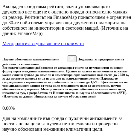
Ако даден фонд няма рейтинг, значи управляващото
дружество все още не е оценено поради относително малкия
си размер. Рейтингът на FinanceMap понастоящем е ограничен
до 30-те най-големи управляващи дружество с мажоритарна
собственост на инвеститори в световен мащаб. (Източник на
данни: FinanceMap)
Методология за управление на климата
Научно обосновани климатични цели
Подсказка за предприемане на
действия от компаниите
Все повече компании доброволно се ангажират с цели за нулеви нетни емисии и
формулират междинни климатични цели. Целите за нулеви нетни емисии показват
колко емисии трябва да намали и компенсира една компания най-късно до 2050 г.,
за да постигне приноса си за постигане на климатичните цели от Парижкото
споразумение - ограничаване на глобалното затопляне до 1,5°C. Ефективността на
тези ангажименти зависи от това дали междинните цели са достоверни, научно
обосновани и прозрачни. Методологията за научно обосновани климатични цели,
използвана тук, е разработена от Инициативата за научно обосновани цели (SBTi).
(Източник на данни: Инициатива за научно обосновани цели)
0.00%
Дял на компаниите във фонда с публични ангажименти за
постигане на цели за нулеви нетни емисии и проверени
научно обосновани междинни климатични цели.