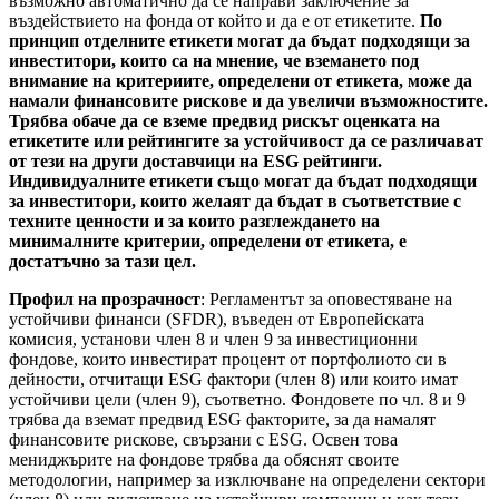
възможно автоматично да се направи заключение за
въздействието на фонда от който и да е от етикетите.
По
принцип отделните етикети могат да бъдат подходящи за
инвеститори, които са на мнение, че вземането под
внимание на критериите, определени от етикета, може да
намали финансовите рискове и да увеличи възможностите.
Трябва обаче да се вземе предвид рискът оценката на
етикетите или рейтингите за устойчивост да се различават
от тези на други доставчици на ESG рейтинги.
Индивидуалните етикети също могат да бъдат подходящи
за инвеститори, които желаят да бъдат в съответствие с
техните ценности и за които разглеждането на
минималните критерии, определени от етикета, е
достатъчно за тази цел.
Профил на прозрачност
: Регламентът за оповестяване на
устойчиви финанси (SFDR), въведен от Европейската
комисия, установи член 8 и член 9 за инвестиционни
фондове, които инвестират процент от портфолиото си в
дейности, отчитащи ESG фактори (член 8) или които имат
устойчиви цели (член 9), съответно. Фондовете по чл. 8 и 9
трябва да вземат предвид ESG факторите, за да намалят
финансовите рискове, свързани с ESG. Освен това
мениджърите на фондове трябва да обяснят своите
методологии, например за изключване на определени сектори