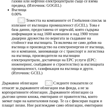
газови или нефтени електроцентрали също се взема
предвид. (Източник: GOGEL)
Въглища
0.00%
Тежестта на компаниите от Глобалния списък за
излизане от въглищна промишленост (GCEL). Това е
база данни, предоставена от urgewald, която съдържа
информация за над 1600 компании и над 1900 техни
дъщерни дружества по веригата за създаване на
стойност във въглищата. Тя включва не само добив на
въглища и производство на електроенергия от въглища,
но и компании, занимаващи се с транспорт и логистика
на въглища, производители на въглищни
електроцентрали, доставчици на EPC услуги (EPC:
инженеринг, снабдяване и строителство) за въглищната
промишленост, газификация на въглища и други.
(Източник: GCEL)
Държавни облигации
Следните показатели се
отнасят за държавните облигации във фонда, а не за
корпоративните облигации. Държавните облигации са
дългови ценни книжа, емитирани от правителства, които
заемат пари на капиталовия пазар. Те са с фиксиран падеж и
плащат лихви. Ние разглеждаме само облигации, емитирани