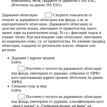
компанията, моля, свържете се директно с ISS ESG.
(Източник на данни: ISS ESG)
Държавни облигации
Следните показатели се
отнасят за държавните облигации във фонда, а не за
корпоративните облигации. Държавните облигации са
дългови ценни книжа, емитирани от правителства, които
заемат пари на капиталовия пазар. Те са с фиксиран падеж и
плащат лихви. Ние разглеждаме само облигации, емитирани
на национално ниво, т.е. от правителства. Не вземаме предвид
облигации, издадени от регионални власти, общини или
региони.
Държави с ядрени оръжия
0.00%
Посочено е теглото на държавните облигации
във фонда, емитирани от държави, изброени от SIPRI
като притежаващи ядрени оръжия. (Източник на данни:
SIPRI)
Глобален спор за мир
0.00%
Посочено е теглото на държавните облигации
във фонда, емитирани от държави, класифицирани като
„много ниски“ в „Глобалния индекс на мира“ на