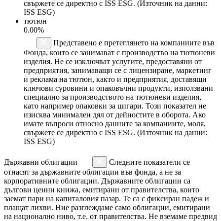
свържете се директно с ISS ESG. (Източник на данни:
ISS ESG)
тютюн
0.00%
Представено е претеглянето на компаниите във
Фонда, които се занимават с производство на тютюневи
изделия. Не се изключват услугите, предоставяни от
предприятия, занимаващи се с лицензиране, маркетинг
и реклама на тютюн, както и предприятия, доставящи
ключови суровини и опаковъчни продукти, използвани
специално за производството на тютюневи изделия,
като например опаковки за цигари. Този показател не
изисква минимален дял от дейностите в оборота. Ако
имате въпроси относно данните за компаниите, моля,
свържете се директно с ISS ESG. (Източник на данни:
ISS ESG)
Държавни облигации
Следните показатели се
отнасят за държавните облигации във фонда, а не за
корпоративните облигации. Държавните облигации са
дългови ценни книжа, емитирани от правителства, които
заемат пари на капиталовия пазар. Те са с фиксиран падеж и
плащат лихви. Ние разглеждаме само облигации, емитирани
на национално ниво, т.е. от правителства. Не вземаме предвид