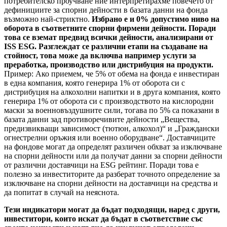
потребителско проучване ние интерпретирахме повечето от
дефинициите за спорни дейности в базата данни на фонда
възможно най-стриктно.
Избрано е и 0% допустимо ниво на
оборота в съответните спорни фирмени дейности. Поради
това се вземат предвид всички дейности, анализирани от
ISS ESG. Разглеждат се различни етапи на създаване на
стойност, това може да включва например услуги за
преработка, производство или дистрибуция на продукти.
Пример: Ако приемем, че 5% от обема на фонда е инвестиран
в една компания, която генерира 1% от оборота си с
дистрибуция на алкохолни напитки и в друга компания, която
генерира 1% от оборота си с производството на кислородни
маски за военновъздушните сили, тогава по 5% са показани в
базата данни зад противоречивите дейности „Вещества,
предизвикващи зависимост (тютюн, алкохол)“ и „Граждански
огнестрелни оръжия или военно оборудване“. Доставчиците
на фондове могат да определят различен обхват за изключване
на спорни дейности или да получат данни за спорни дейности
от различни доставчици на ESG рейтинг. Поради това е
полезно за инвеститорите да разберат точното определение за
изключване на спорни дейности на доставчици на средства и
да попитат в случай на неяснота.
Тези индикатори могат да бъдат подходящи, наред с други,
инвеститори, които искат да бъдат в съответствие със