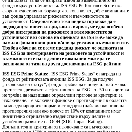
се използват, за да се направи извод за въздействието на
фонда върху устойчивостта. ISS ESG Performance Score по-
скоро предоставя информация за това колко добре компаниите
във фонда управляват рисковете и възможностите за
устойчивост.
Следователно този индикатор може да е
подходящ за инвеститори, които вярват, че една особено
добра интеграция на рисковете и възможностите за
устойчивост въз основа на оценката на ISS ESG може да
намали финансовия риск и/или да увеличи възможностите.
Трябва обаче да се вземе предвид рискът, че оценката на
ISS ESG за интегрирането на рисковете за устойчивост и
възможностите на отделните компании може да се
различава от тази на други доставчици на ESG рейтинг.
ISS ESG Prime Status
: „ISS ESG Prime Status“ е награда на
фонда от рейтинговата агенция ISS ESG. За да получи
„първокласен статус“, фондът трябва да е получил най-малко
претеглен „резултат за ефективност на ESG“ от 50 и също така
не трябва да надвишава определени прагове за критерии за
изключване. Те включват фондове с противоречия в областта
на международните норми и стандарти (най-високо ниво на
противоречия) или ако повече от 10% от компаниите имат
значително отрицателно въздействие върху целите за
устойчиво развитие на ООН (SDG Impact Rating).
Допълнителни критерии за изключване са въглероден