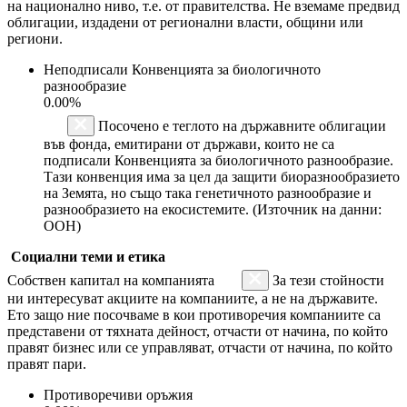
на национално ниво, т.е. от правителства. Не вземаме предвид
облигации, издадени от регионални власти, общини или
региони.
Неподписали Конвенцията за биологичното
разнообразие
0.00%
Посочено е теглото на държавните облигации
във фонда, емитирани от държави, които не са
подписали Конвенцията за биологичното разнообразие.
Тази конвенция има за цел да защити биоразнообразието
на Земята, но също така генетичното разнообразие и
разнообразието на екосистемите. (Източник на данни:
ООН)
Социални теми и етика
Собствен капитал на компанията
За тези стойности
ни интересуват акциите на компаниите, а не на държавите.
Ето защо ние посочваме в кои противоречия компаниите са
представени от тяхната дейност, отчасти от начина, по който
правят бизнес или се управляват, отчасти от начина, по който
правят пари.
Противоречиви оръжия