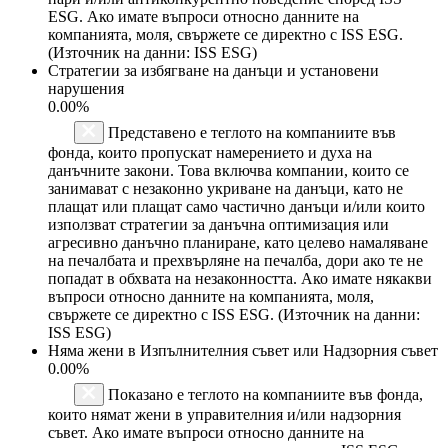
ESG. Ако имате въпроси относно данните на
компанията, моля, свържете се директно с ISS ESG.
(Източник на данни: ISS ESG)
Стратегии за избягване на данъци и установени
нарушения
0.00%
Представено е теглото на компаниите във
фонда, които пропускат намерението и духа на
данъчните закони. Това включва компании, които се
занимават с незаконно укриване на данъци, като не
плащат или плащат само частично данъци и/или които
използват стратегии за данъчна оптимизация или
агресивно данъчно планиране, като целево намаляване
на печалбата и прехвърляне на печалба, дори ако те не
попадат в обхвата на незаконността. Ако имате някакви
въпроси относно данните на компанията, моля,
свържете се директно с ISS ESG. (Източник на данни:
ISS ESG)
Няма жени в Изпълнителния съвет или Надзорния съвет
0.00%
Показано е теглото на компаниите във фонда,
които нямат жени в управителния и/или надзорния
съвет. Ако имате въпроси относно данните на