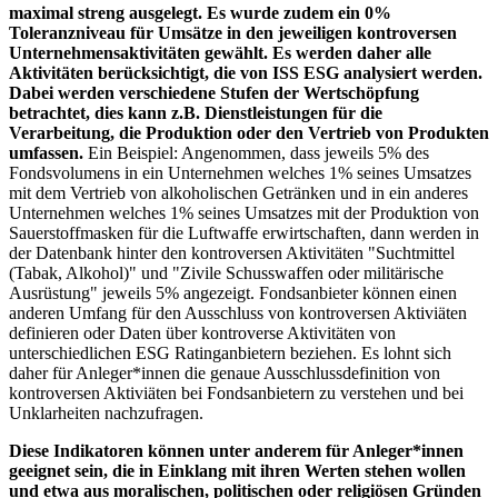
maximal streng ausgelegt. Es wurde zudem ein 0%
Toleranzniveau für Umsätze in den jeweiligen kontroversen
Unternehmensaktivitäten gewählt. Es werden daher alle
Aktivitäten berücksichtigt, die von ISS ESG analysiert werden.
Dabei werden verschiedene Stufen der Wertschöpfung
betrachtet, dies kann z.B. Dienstleistungen für die
Verarbeitung, die Produktion oder den Vertrieb von Produkten
umfassen.
Ein Beispiel: Angenommen, dass jeweils 5% des
Fondsvolumens in ein Unternehmen welches 1% seines Umsatzes
mit dem Vertrieb von alkoholischen Getränken und in ein anderes
Unternehmen welches 1% seines Umsatzes mit der Produktion von
Sauerstoffmasken für die Luftwaffe erwirtschaften, dann werden in
der Datenbank hinter den kontroversen Aktivitäten "Suchtmittel
(Tabak, Alkohol)" und "Zivile Schusswaffen oder militärische
Ausrüstung" jeweils 5% angezeigt. Fondsanbieter können einen
anderen Umfang für den Ausschluss von kontroversen Aktiviäten
definieren oder Daten über kontroverse Aktivitäten von
unterschiedlichen ESG Ratinganbietern beziehen. Es lohnt sich
daher für Anleger*innen die genaue Ausschlussdefinition von
kontroversen Aktiviäten bei Fondsanbietern zu verstehen und bei
Unklarheiten nachzufragen.
Diese Indikatoren können unter anderem für Anleger*innen
geeignet sein, die in Einklang mit ihren Werten stehen wollen
und etwa aus moralischen, politischen oder religiösen Gründen