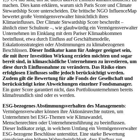
machen. Dies kann erklären, warum sich Paris Score und Climate
Stewardship Score unterscheiden. Die britische NGO InfluenceMap
bewertet große Vermögensverwalter hinsichtlich ihres
Klimaeinflusses. Der Climate Stewardship Score beschreibt –
ähnlich einer Schulnote –, wie glaubwürdig ein Vermögensverwalter
Unternehmen im Einklang mit dem Pariser Klimaabkommen
beeinflusst, etwa durch Einfluss auf Geschäftsmodelle,
Eskalationsstrategien oder Abstimmungen zu klimabezogenen
Beschlüssen.
Dieser Indikator kann für Anleger geeignet sein,
die mit ihrer Investition Wirkung erzielen möchten und sogar
bereit sind, in klimaschädliche Unternehmen zu investieren, um
diese durch Einflussnahme zu verändern. Das Risiko eines
erfolglosen Einflusses sollte jedoch berücksichtigt werden.
Zudem gilt die Bewertung für alle Fonds der Gesellschaft und
berücksichtigt keine Abweichungen einzelner Fondsmanager.
Ein guter Score garantiert nicht, dass Portfoliounternehmen bereits
klimafreundlich sind oder es werden.
ESG-bezogenes Abstimmungsverhalten des Managements
:
Vermögensverwalter können ihre Aktionärsrechte nutzen, um
Unternehmen bei ESG-Themen wie Klimawandel,
Menschenrechten oder Unternehmensführung zu beeinflussen.
Dieser Indikator zeigt, in welchem Umfang ein Vermögensverwalter
ESG-bezogene Beschlüsse unterstützt. Eine starke Bewertung
signalisiert eine höhere Wahrscheinlichkeit, dass Einfluss zur