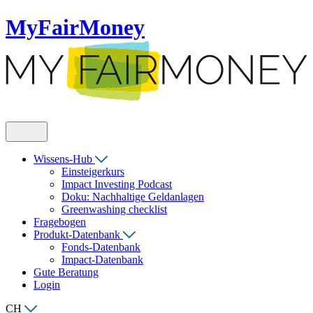
MyFairMoney
Wissens-Hub
Einsteigerkurs
Impact Investing Podcast
Doku: Nachhaltige Geldanlagen
Greenwashing checklist
Fragebogen
Produkt-Datenbank
Fonds-Datenbank
Impact-Datenbank
Gute Beratung
Login
CH