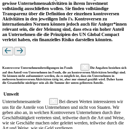
gewisse Unternehmensaktivitäten in ihrem Investment
vollständig ausschließen wollen. Sie finden vollständige
Transparenz über die Definition der einzelnen kontroversen
Aktivitäten in den jeweiligen Info i's. Kontroversen zu
internationalen Normen können jedoch auch für Anleger*innen
relevant sein, die der Meinung sind, dass etwa ein hoher Anteil
an Unternehmen die die Prinzipien des UN Global Compact
verletzt haben, ein finanzielles Risiko darstellen könnten.
Kontroverse Unternehmensbeteiligungen im Fonds
Die Angaben beziehen sich
auf den Anteil von Unternehmen im Fonds, die an kontroversen Aktivitäten beteiligt sind.
Sie können nicht aufsummiert werden, da es möglich ist, dass ein Unternehmen in
mehreren kontroversen Aktivitäten tätig ist, aber nur einmal gezählt wird. Daher kann
die Gesamthöhe niedriger sein als die Summe der unten gelisteten Anteile.
Umwelt
Unternehmensanteile
Bei diesen Werten interessieren wir
uns für die Anteile von Unternehmen und nicht von Staaten. Wir
geben also an, in welchen Kontroversen Unternehmen durch ihre
Geschäftstätigkeit vertreten sind, teilweise durch die Art und Weise,
wie sie Geschäfte machen oder geleitet werden, teilweise durch die
Art und Weise, wie sie Geld verdienen.