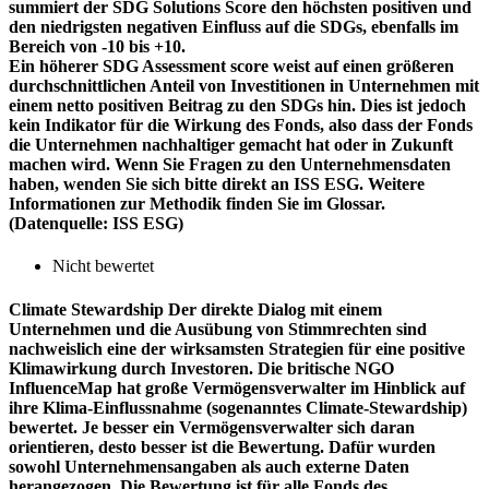
summiert der SDG Solutions Score den höchsten positiven und
den niedrigsten negativen Einfluss auf die SDGs, ebenfalls im
Bereich von -10 bis +10.
Ein höherer SDG Assessment score weist auf einen größeren
durchschnittlichen Anteil von Investitionen in Unternehmen mit
einem netto positiven Beitrag zu den SDGs hin. Dies ist jedoch
kein Indikator für die Wirkung des Fonds, also dass der Fonds
die Unternehmen nachhaltiger gemacht hat oder in Zukunft
machen wird. Wenn Sie Fragen zu den Unternehmensdaten
haben, wenden Sie sich bitte direkt an ISS ESG. Weitere
Informationen zur Methodik finden Sie im Glossar.
(Datenquelle: ISS ESG)
Nicht bewertet
Climate Stewardship
Der direkte Dialog mit einem
Unternehmen und die Ausübung von Stimmrechten sind
nachweislich eine der wirksamsten Strategien für eine positive
Klimawirkung durch Investoren. Die britische NGO
InfluenceMap hat große Vermögensverwalter im Hinblick auf
ihre Klima-Einflussnahme (sogenanntes Climate-Stewardship)
bewertet. Je besser ein Vermögensverwalter sich daran
orientieren, desto besser ist die Bewertung. Dafür wurden
sowohl Unternehmensangaben als auch externe Daten
herangezogen. Die Bewertung ist für alle Fonds des