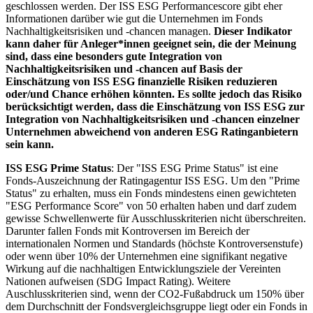
geschlossen werden. Der ISS ESG Performancescore gibt eher
Informationen darüber wie gut die Unternehmen im Fonds
Nachhaltigkeitsrisiken und -chancen managen.
Dieser Indikator
kann daher für Anleger*innen geeignet sein, die der Meinung
sind, dass eine besonders gute Integration von
Nachhaltigkeitsrisiken und -chancen auf Basis der
Einschätzung von ISS ESG finanzielle Risiken reduzieren
oder/und Chance erhöhen könnten. Es sollte jedoch das Risiko
berücksichtigt werden, dass die Einschätzung von ISS ESG zur
Integration von Nachhaltigkeitsrisiken und -chancen einzelner
Unternehmen abweichend von anderen ESG Ratinganbietern
sein kann.
ISS ESG Prime Status
: Der "ISS ESG Prime Status" ist eine
Fonds-Auszeichnung der Ratingagentur ISS ESG. Um den "Prime
Status" zu erhalten, muss ein Fonds mindestens einen gewichteten
"ESG Performance Score" von 50 erhalten haben und darf zudem
gewisse Schwellenwerte für Ausschlusskriterien nicht überschreiten.
Darunter fallen Fonds mit Kontroversen im Bereich der
internationalen Normen und Standards (höchste Kontroversenstufe)
oder wenn über 10% der Unternehmen eine signifikant negative
Wirkung auf die nachhaltigen Entwicklungsziele der Vereinten
Nationen aufweisen (SDG Impact Rating). Weitere
Auschlusskriterien sind, wenn der CO2-Fußabdruck um 150% über
dem Durchschnitt der Fondsvergleichsgruppe liegt oder ein Fonds in