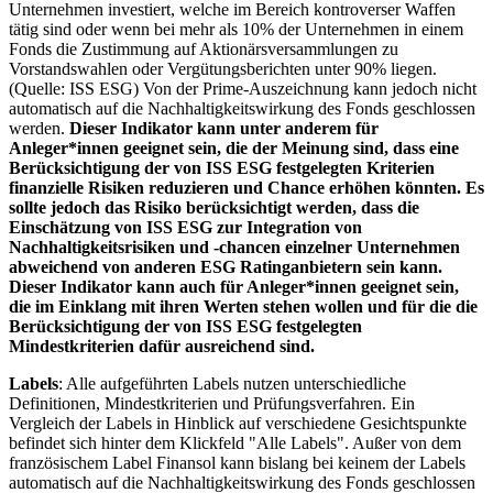
Unternehmen investiert, welche im Bereich kontroverser Waffen
tätig sind oder wenn bei mehr als 10% der Unternehmen in einem
Fonds die Zustimmung auf Aktionärsversammlungen zu
Vorstandswahlen oder Vergütungsberichten unter 90% liegen.
(Quelle: ISS ESG) Von der Prime-Auszeichnung kann jedoch nicht
automatisch auf die Nachhaltigkeitswirkung des Fonds geschlossen
werden.
Dieser Indikator kann unter anderem für
Anleger*innen geeignet sein, die der Meinung sind, dass eine
Berücksichtigung der von ISS ESG festgelegten Kriterien
finanzielle Risiken reduzieren und Chance erhöhen könnten. Es
sollte jedoch das Risiko berücksichtigt werden, dass die
Einschätzung von ISS ESG zur Integration von
Nachhaltigkeitsrisiken und -chancen einzelner Unternehmen
abweichend von anderen ESG Ratinganbietern sein kann.
Dieser Indikator kann auch für Anleger*innen geeignet sein,
die im Einklang mit ihren Werten stehen wollen und für die die
Berücksichtigung der von ISS ESG festgelegten
Mindestkriterien dafür ausreichend sind.
Labels
: Alle aufgeführten Labels nutzen unterschiedliche
Definitionen, Mindestkriterien und Prüfungsverfahren. Ein
Vergleich der Labels in Hinblick auf verschiedene Gesichtspunkte
befindet sich hinter dem Klickfeld "Alle Labels". Außer von dem
französischem Label Finansol kann bislang bei keinem der Labels
automatisch auf die Nachhaltigkeitswirkung des Fonds geschlossen