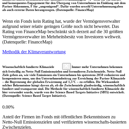
und konsequentes Engagement für den Übergang von Unternehmen im Einklang mit dem
Pariser Abkommen, F für „ungenügend“. Dafür wurden sowohl Unternehmensangaben
als auch externe Daten herangezogen. (Datenquelle: FinanceMap)
Wenn ein Fonds kein Rating hat, wurde der Vermögensverwalter
aufgrund seiner relativ geringen Größe noch nicht bewertet. Das
Rating von FinanceMap beschränkt sich derzeit auf die 30 größten
Vermögensverwalter im Mehrheitsbesitz von Investoren weltweit.
(Datenquelle: FinanceMap)
Methodik der Klimaverantwortung
Wissenschaftlich fundierte Klimaziele
Immer mehr Unternehmen bekennen
sich freiwillig zu Netto-Null Emissionszielen und formulieren Zwischenziele. Netto-Null
Ziele geben an, wie viele Emissionen ein Unternehmen bis spätestens 2050 reduzieren und
kompensieren muss, um den Unternehmensbeitrag zur Erreichung der Pariser Klimaziele
– die Begrenzung der globalen Erwärmung auf 1,5°C – zu erfüllen. Die Wirksamkeit
solcher Bekenntnisse hängt davon ab, ob die Zwischenziele glaubwürdig, wissenschaftlich
fundiert und transparent sind. Die Methode für wissenschaftlich fundierte Klimaziele die
hier verwendet wurde, wurde von der Science Based Targets Initiative (SBTi) entwickelt.
(Datenquelle: Science Based Target Initiative).
0.00%
Anteil der Firmen im Fonds mit öffentlichen Bekenntnissen zu
Netto-Null Emissionszielen und verifizierten wissenschafts-basierten
Zwischenzielen.