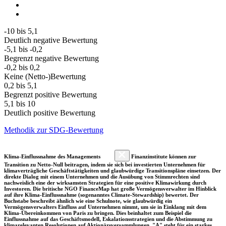
-10 bis 5,1
Deutlich negative Bewertung
-5,1 bis -0,2
Begrenzt negative Bewertung
-0,2 bis 0,2
Keine (Netto-)Bewertung
0,2 bis 5,1
Begrenzt positive Bewertung
5,1 bis 10
Deutlich positive Bewertung
Methodik zur SDG-Bewertung
Klima-Einflussnahme des Managements
Finanzinstitute können zur
Transition zu Netto-Null beitragen, indem sie sich bei investierten Unternehmen für
klimaverträgliche Geschäftstätigkeiten und glaubwürdige Transitionspläne einsetzen. Der
direkte Dialog mit einem Unternehmen und die Ausübung von Stimmrechten sind
nachweislich eine der wirksamsten Strategien für eine positive Klimawirkung durch
Investoren. Die britische NGO FinanceMap hat große Vermögensverwalter im Hinblick
auf ihre Klima-Einflussnahme (sogenanntes Climate-Stewardship) bewertet. Der
Buchstabe beschreibt ähnlich wie eine Schulnote, wie glaubwürdig ein
Vermögensverwalters Einfluss auf Unternehmen nimmt, um sie in Einklang mit dem
Klima-Übereinkommen von Paris zu bringen. Dies beinhaltet zum Beispiel die
Einflussnahme auf das Geschäftsmodell, Eskalationsstrategien und die Abstimmung zu
klimarelevanten Resolutionen auf Aktionärsversammlungen. "A" steht für ein starkes