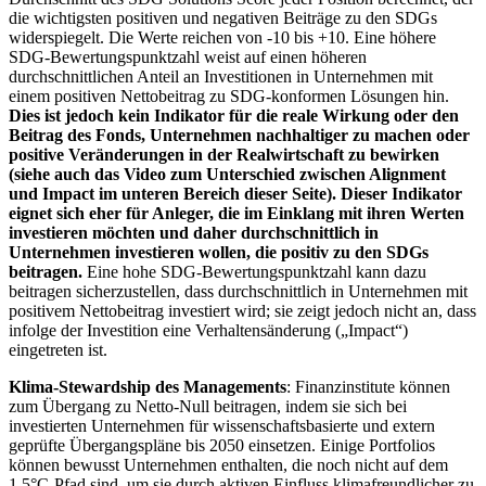
die wichtigsten positiven und negativen Beiträge zu den SDGs
widerspiegelt. Die Werte reichen von -10 bis +10. Eine höhere
SDG-Bewertungspunktzahl weist auf einen höheren
durchschnittlichen Anteil an Investitionen in Unternehmen mit
einem positiven Nettobeitrag zu SDG-konformen Lösungen hin.
Dies ist jedoch kein Indikator für die reale Wirkung oder den
Beitrag des Fonds, Unternehmen nachhaltiger zu machen oder
positive Veränderungen in der Realwirtschaft zu bewirken
(siehe auch das Video zum Unterschied zwischen Alignment
und Impact im unteren Bereich dieser Seite). Dieser Indikator
eignet sich eher für Anleger, die im Einklang mit ihren Werten
investieren möchten und daher durchschnittlich in
Unternehmen investieren wollen, die positiv zu den SDGs
beitragen.
Eine hohe SDG-Bewertungspunktzahl kann dazu
beitragen sicherzustellen, dass durchschnittlich in Unternehmen mit
positivem Nettobeitrag investiert wird; sie zeigt jedoch nicht an, dass
infolge der Investition eine Verhaltensänderung („Impact“)
eingetreten ist.
Klima-Stewardship des Managements
: Finanzinstitute können
zum Übergang zu Netto-Null beitragen, indem sie sich bei
investierten Unternehmen für wissenschaftsbasierte und extern
geprüfte Übergangspläne bis 2050 einsetzen. Einige Portfolios
können bewusst Unternehmen enthalten, die noch nicht auf dem
1,5°C-Pfad sind, um sie durch aktiven Einfluss klimafreundlicher zu