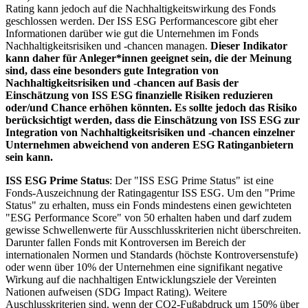
Rating kann jedoch auf die Nachhaltigkeitswirkung des Fonds
geschlossen werden. Der ISS ESG Performancescore gibt eher
Informationen darüber wie gut die Unternehmen im Fonds
Nachhaltigkeitsrisiken und -chancen managen.
Dieser Indikator
kann daher für Anleger*innen geeignet sein, die der Meinung
sind, dass eine besonders gute Integration von
Nachhaltigkeitsrisiken und -chancen auf Basis der
Einschätzung von ISS ESG finanzielle Risiken reduzieren
oder/und Chance erhöhen könnten. Es sollte jedoch das Risiko
berücksichtigt werden, dass die Einschätzung von ISS ESG zur
Integration von Nachhaltigkeitsrisiken und -chancen einzelner
Unternehmen abweichend von anderen ESG Ratinganbietern
sein kann.
ISS ESG Prime Status
: Der "ISS ESG Prime Status" ist eine
Fonds-Auszeichnung der Ratingagentur ISS ESG. Um den "Prime
Status" zu erhalten, muss ein Fonds mindestens einen gewichteten
"ESG Performance Score" von 50 erhalten haben und darf zudem
gewisse Schwellenwerte für Ausschlusskriterien nicht überschreiten.
Darunter fallen Fonds mit Kontroversen im Bereich der
internationalen Normen und Standards (höchste Kontroversenstufe)
oder wenn über 10% der Unternehmen eine signifikant negative
Wirkung auf die nachhaltigen Entwicklungsziele der Vereinten
Nationen aufweisen (SDG Impact Rating). Weitere
Auschlusskriterien sind, wenn der CO2-Fußabdruck um 150% über