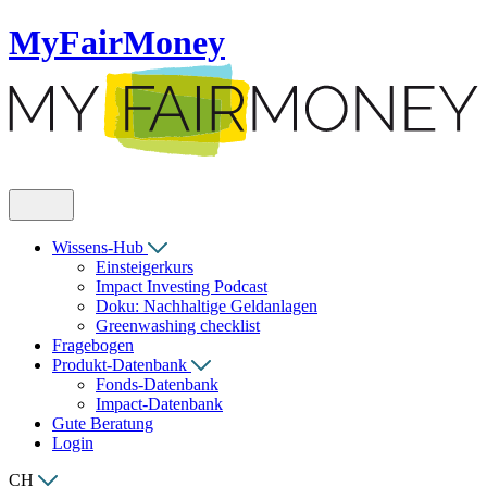
MyFairMoney
Wissens-Hub
Einsteigerkurs
Impact Investing Podcast
Doku: Nachhaltige Geldanlagen
Greenwashing checklist
Fragebogen
Produkt-Datenbank
Fonds-Datenbank
Impact-Datenbank
Gute Beratung
Login
CH