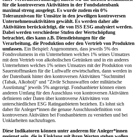
für die kontroversen Aktivitäten in der Fondsdatenbank
maximal streng ausgelegt. Es wurde zudem ein 0%
Toleranzniveau für Umsätze in den jeweiligen kontroversen
Unternehmensaktivitäten gewählt. Es werden daher alle
Aktivitäten berücksichtigt, die von ISS ESG analysiert werden.
Dabei werden verschiedene Stufen der Wertschöpfung
betrachtet, dies kann z.B. Dienstleistungen für die
Verarbeitung, die Produktion oder den Vertrieb von Produkten
umfassen.
Ein Beispiel: Angenommen, dass jeweils 5% des
Fondsvolumens in ein Unternehmen welches 1% seines Umsatzes
mit dem Vertrieb von alkoholischen Getränken und in ein anderes
Unternehmen welches 1% seines Umsatzes mit der Produktion von
Sauerstoffmasken für die Luftwaffe erwirtschaften, dann werden in
der Datenbank hinter den kontroversen Aktivitäten "Suchtmittel
(Tabak, Alkohol)" und "Zivile Schusswaffen oder militärische
Ausrüstung" jeweils 5% angezeigt. Fondsanbieter können einen
anderen Umfang für den Ausschluss von kontroversen Aktiviäten
definieren oder Daten über kontroverse Aktivitäten von
unterschiedlichen ESG Ratinganbietern beziehen. Es lohnt sich
daher für Anleger*innen die genaue Ausschlussdefinition von
kontroversen Aktiviäten bei Fondsanbietern zu verstehen und bei
Unklarheiten nachzufragen.
Diese Indikatoren können unter anderem für Anleger*innen
geeignet sein, die in Einklang mit ihren Werten stehen wollen