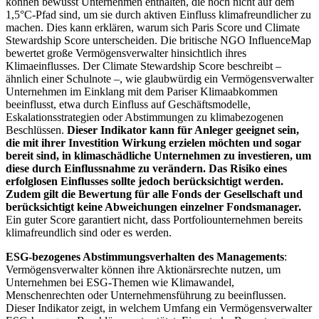
können bewusst Unternehmen enthalten, die noch nicht auf dem
1,5°C-Pfad sind, um sie durch aktiven Einfluss klimafreundlicher zu
machen. Dies kann erklären, warum sich Paris Score und Climate
Stewardship Score unterscheiden. Die britische NGO InfluenceMap
bewertet große Vermögensverwalter hinsichtlich ihres
Klimaeinflusses. Der Climate Stewardship Score beschreibt –
ähnlich einer Schulnote –, wie glaubwürdig ein Vermögensverwalter
Unternehmen im Einklang mit dem Pariser Klimaabkommen
beeinflusst, etwa durch Einfluss auf Geschäftsmodelle,
Eskalationsstrategien oder Abstimmungen zu klimabezogenen
Beschlüssen.
Dieser Indikator kann für Anleger geeignet sein,
die mit ihrer Investition Wirkung erzielen möchten und sogar
bereit sind, in klimaschädliche Unternehmen zu investieren, um
diese durch Einflussnahme zu verändern. Das Risiko eines
erfolglosen Einflusses sollte jedoch berücksichtigt werden.
Zudem gilt die Bewertung für alle Fonds der Gesellschaft und
berücksichtigt keine Abweichungen einzelner Fondsmanager.
Ein guter Score garantiert nicht, dass Portfoliounternehmen bereits
klimafreundlich sind oder es werden.
ESG-bezogenes Abstimmungsverhalten des Managements
:
Vermögensverwalter können ihre Aktionärsrechte nutzen, um
Unternehmen bei ESG-Themen wie Klimawandel,
Menschenrechten oder Unternehmensführung zu beeinflussen.
Dieser Indikator zeigt, in welchem Umfang ein Vermögensverwalter