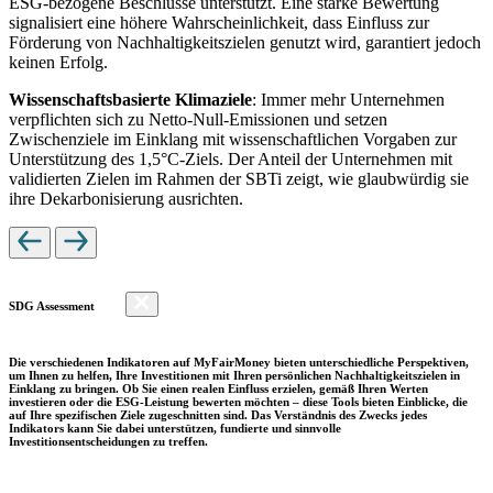
ESG-bezogene Beschlüsse unterstützt. Eine starke Bewertung
signalisiert eine höhere Wahrscheinlichkeit, dass Einfluss zur
Förderung von Nachhaltigkeitszielen genutzt wird, garantiert jedoch
keinen Erfolg.
Wissenschaftsbasierte Klimaziele
: Immer mehr Unternehmen
verpflichten sich zu Netto-Null-Emissionen und setzen
Zwischenziele im Einklang mit wissenschaftlichen Vorgaben zur
Unterstützung des 1,5°C-Ziels. Der Anteil der Unternehmen mit
validierten Zielen im Rahmen der SBTi zeigt, wie glaubwürdig sie
ihre Dekarbonisierung ausrichten.
SDG Assessment
Die verschiedenen Indikatoren auf MyFairMoney bieten unterschiedliche Perspektiven,
um Ihnen zu helfen, Ihre Investitionen mit Ihren persönlichen Nachhaltigkeitszielen in
Einklang zu bringen. Ob Sie einen realen Einfluss erzielen, gemäß Ihren Werten
investieren oder die ESG-Leistung bewerten möchten – diese Tools bieten Einblicke, die
auf Ihre spezifischen Ziele zugeschnitten sind. Das Verständnis des Zwecks jedes
Indikators kann Sie dabei unterstützen, fundierte und sinnvolle
Investitionsentscheidungen zu treffen.