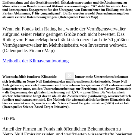
Einflussnahme auf das Geschäftsmodell, Eskalationsstrategien und die Abstimmung zu
klimarelevanten Resolutionen auf Aktionärsversammlungen. "A" steht für ein starkes
und konsequentes Engagement für den Übergang von Unternehmen im Einklang mit dem
Pariser Abkommen, F für „ungenügend“. Dafür wurden sowohl Unternehmensangaben
als auch externe Daten herangezogen. (Datenquelle: FinanceMap)
Wenn ein Fonds kein Rating hat, wurde der Vermögensverwalter
aufgrund seiner relativ geringen Größe noch nicht bewertet. Das
Rating von FinanceMap beschränkt sich derzeit auf die 30 größten
Vermögensverwalter im Mehrheitsbesitz von Investoren weltweit.
(Datenquelle: FinanceMap)
Methodik der Klimaverantwortung
Wissenschaftlich fundierte Klimaziele
Immer mehr Unternehmen bekennen
sich freiwillig zu Netto-Null Emissionszielen und formulieren Zwischenziele. Netto-Null
Ziele geben an, wie viele Emissionen ein Unternehmen bis spätestens 2050 reduzieren und
kompensieren muss, um den Unternehmensbeitrag zur Erreichung der Pariser Klimaziele
– die Begrenzung der globalen Erwärmung auf 1,5°C – zu erfüllen. Die Wirksamkeit
solcher Bekenntnisse hängt davon ab, ob die Zwischenziele glaubwürdig, wissenschaftlich
fundiert und transparent sind. Die Methode für wissenschaftlich fundierte Klimaziele die
hier verwendet wurde, wurde von der Science Based Targets Initiative (SBTi) entwickelt.
(Datenquelle: Science Based Target Initiative).
0.00%
Anteil der Firmen im Fonds mit öffentlichen Bekenntnissen zu
Netto-Null Emissionszielen und verifizierten wissenschafts-basierten