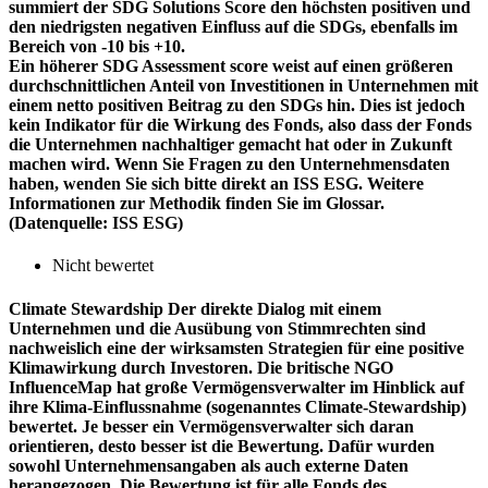
summiert der SDG Solutions Score den höchsten positiven und
den niedrigsten negativen Einfluss auf die SDGs, ebenfalls im
Bereich von -10 bis +10.
Ein höherer SDG Assessment score weist auf einen größeren
durchschnittlichen Anteil von Investitionen in Unternehmen mit
einem netto positiven Beitrag zu den SDGs hin. Dies ist jedoch
kein Indikator für die Wirkung des Fonds, also dass der Fonds
die Unternehmen nachhaltiger gemacht hat oder in Zukunft
machen wird. Wenn Sie Fragen zu den Unternehmensdaten
haben, wenden Sie sich bitte direkt an ISS ESG. Weitere
Informationen zur Methodik finden Sie im Glossar.
(Datenquelle: ISS ESG)
Nicht bewertet
Climate Stewardship
Der direkte Dialog mit einem
Unternehmen und die Ausübung von Stimmrechten sind
nachweislich eine der wirksamsten Strategien für eine positive
Klimawirkung durch Investoren. Die britische NGO
InfluenceMap hat große Vermögensverwalter im Hinblick auf
ihre Klima-Einflussnahme (sogenanntes Climate-Stewardship)
bewertet. Je besser ein Vermögensverwalter sich daran
orientieren, desto besser ist die Bewertung. Dafür wurden
sowohl Unternehmensangaben als auch externe Daten
herangezogen. Die Bewertung ist für alle Fonds des