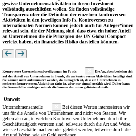
gewisse Unternehmensaktivitäten in ihrem Investment
vollständig ausschließen wollen. Sie finden vollständige
Transparenz über die Definition der einzelnen kontroversen
Aktivitäten in den jeweiligen Info i's. Kontroversen zu
internationalen Normen können jedoch auch für Anleger*innen
relevant sein, die der Meinung sind, dass etwa ein hoher Anteil
an Unternehmen die die Prinzipien des UN Global Compact
verletzt haben, ein finanzielles Risiko darstellen könnten.
Kontroverse Unternehmensbeteiligungen im Fonds
Die Angaben beziehen sich
auf den Anteil von Unternehmen im Fonds, die an kontroversen Aktivitäten beteiligt sind.
Sie können nicht aufsummiert werden, da es möglich ist, dass ein Unternehmen in
mehreren kontroversen Aktivitäten tätig ist, aber nur einmal gezählt wird. Daher kann
die Gesamthöhe niedriger sein als die Summe der unten gelisteten Anteile.
Umwelt
Unternehmensanteile
Bei diesen Werten interessieren wir
uns für die Anteile von Unternehmen und nicht von Staaten. Wir
geben also an, in welchen Kontroversen Unternehmen durch ihre
Geschäftstätigkeit vertreten sind, teilweise durch die Art und Weise,
wie sie Geschäfte machen oder geleitet werden, teilweise durch die
Art und Weise, wie sie Geld verdienen.