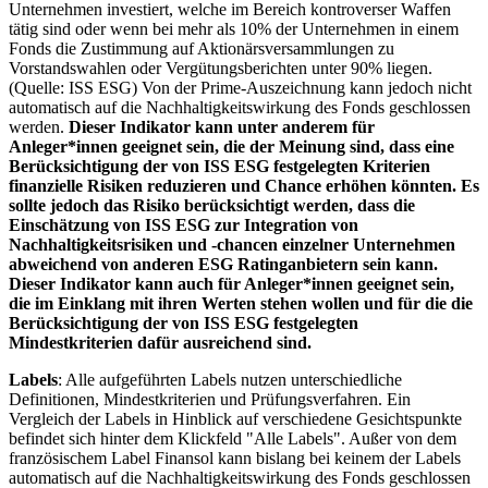
Unternehmen investiert, welche im Bereich kontroverser Waffen
tätig sind oder wenn bei mehr als 10% der Unternehmen in einem
Fonds die Zustimmung auf Aktionärsversammlungen zu
Vorstandswahlen oder Vergütungsberichten unter 90% liegen.
(Quelle: ISS ESG) Von der Prime-Auszeichnung kann jedoch nicht
automatisch auf die Nachhaltigkeitswirkung des Fonds geschlossen
werden.
Dieser Indikator kann unter anderem für
Anleger*innen geeignet sein, die der Meinung sind, dass eine
Berücksichtigung der von ISS ESG festgelegten Kriterien
finanzielle Risiken reduzieren und Chance erhöhen könnten. Es
sollte jedoch das Risiko berücksichtigt werden, dass die
Einschätzung von ISS ESG zur Integration von
Nachhaltigkeitsrisiken und -chancen einzelner Unternehmen
abweichend von anderen ESG Ratinganbietern sein kann.
Dieser Indikator kann auch für Anleger*innen geeignet sein,
die im Einklang mit ihren Werten stehen wollen und für die die
Berücksichtigung der von ISS ESG festgelegten
Mindestkriterien dafür ausreichend sind.
Labels
: Alle aufgeführten Labels nutzen unterschiedliche
Definitionen, Mindestkriterien und Prüfungsverfahren. Ein
Vergleich der Labels in Hinblick auf verschiedene Gesichtspunkte
befindet sich hinter dem Klickfeld "Alle Labels". Außer von dem
französischem Label Finansol kann bislang bei keinem der Labels
automatisch auf die Nachhaltigkeitswirkung des Fonds geschlossen