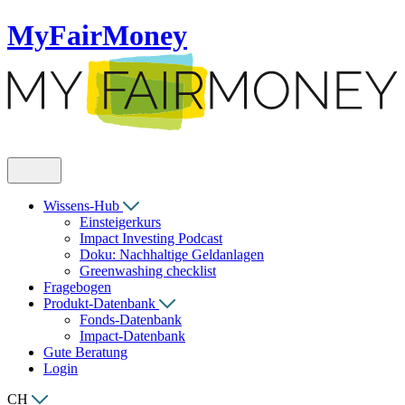
MyFairMoney
Wissens-Hub
Einsteigerkurs
Impact Investing Podcast
Doku: Nachhaltige Geldanlagen
Greenwashing checklist
Fragebogen
Produkt-Datenbank
Fonds-Datenbank
Impact-Datenbank
Gute Beratung
Login
CH