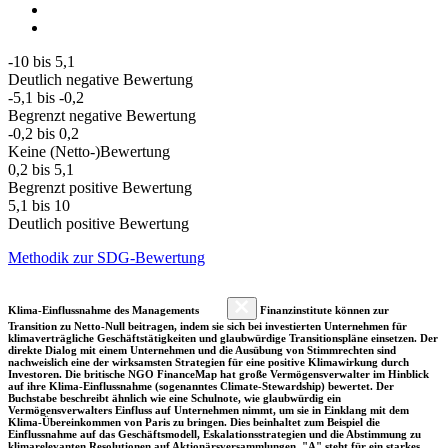
-10 bis 5,1
Deutlich negative Bewertung
-5,1 bis -0,2
Begrenzt negative Bewertung
-0,2 bis 0,2
Keine (Netto-)Bewertung
0,2 bis 5,1
Begrenzt positive Bewertung
5,1 bis 10
Deutlich positive Bewertung
Methodik zur SDG-Bewertung
Klima-Einflussnahme des Managements
Finanzinstitute können zur
Transition zu Netto-Null beitragen, indem sie sich bei investierten Unternehmen für
klimaverträgliche Geschäftstätigkeiten und glaubwürdige Transitionspläne einsetzen. Der
direkte Dialog mit einem Unternehmen und die Ausübung von Stimmrechten sind
nachweislich eine der wirksamsten Strategien für eine positive Klimawirkung durch
Investoren. Die britische NGO FinanceMap hat große Vermögensverwalter im Hinblick
auf ihre Klima-Einflussnahme (sogenanntes Climate-Stewardship) bewertet. Der
Buchstabe beschreibt ähnlich wie eine Schulnote, wie glaubwürdig ein
Vermögensverwalters Einfluss auf Unternehmen nimmt, um sie in Einklang mit dem
Klima-Übereinkommen von Paris zu bringen. Dies beinhaltet zum Beispiel die
Einflussnahme auf das Geschäftsmodell, Eskalationsstrategien und die Abstimmung zu
klimarelevanten Resolutionen auf Aktionärsversammlungen. "A" steht für ein starkes