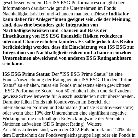
geschlossen werden. Der ISS ESG Performancescore gibt eher
Informationen darüber wie gut die Unternehmen im Fonds
Nachhaltigkeitsrisiken und -chancen managen.
Dieser Indikator
kann daher für Anleger*innen geeignet sein, die der Meinung
sind, dass eine besonders gute Integration von
Nachhaltigkeitsrisiken und -chancen auf Basis der
Einschätzung von ISS ESG finanzielle Risiken reduzieren
oder/und Chance erhöhen könnten. Es sollte jedoch das Risiko
berücksichtigt werden, dass die Einschätzung von ISS ESG zur
Integration von Nachhaltigkeitsrisiken und -chancen einzelner
Unternehmen abweichend von anderen ESG Ratinganbietern
sein kann.
ISS ESG Prime Status
: Der "ISS ESG Prime Status" ist eine
Fonds-Auszeichnung der Ratingagentur ISS ESG. Um den "Prime
Status" zu erhalten, muss ein Fonds mindestens einen gewichteten
"ESG Performance Score" von 50 erhalten haben und darf zudem
gewisse Schwellenwerte für Ausschlusskriterien nicht überschreiten.
Darunter fallen Fonds mit Kontroversen im Bereich der
internationalen Normen und Standards (höchste Kontroversenstufe)
oder wenn über 10% der Unternehmen eine signifikant negative
Wirkung auf die nachhaltigen Entwicklungsziele der Vereinten
Nationen aufweisen (SDG Impact Rating). Weitere
Auschlusskriterien sind, wenn der CO2-Fußabdruck um 150% über
dem Durchschnitt der Fondsvergleichsgruppe liegt oder ein Fonds in