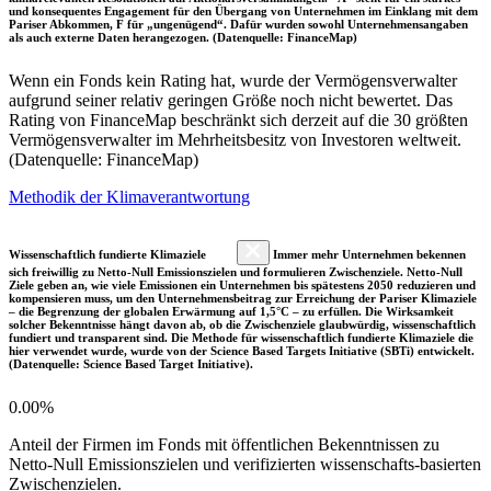
und konsequentes Engagement für den Übergang von Unternehmen im Einklang mit dem
Pariser Abkommen, F für „ungenügend“. Dafür wurden sowohl Unternehmensangaben
als auch externe Daten herangezogen. (Datenquelle: FinanceMap)
Wenn ein Fonds kein Rating hat, wurde der Vermögensverwalter
aufgrund seiner relativ geringen Größe noch nicht bewertet. Das
Rating von FinanceMap beschränkt sich derzeit auf die 30 größten
Vermögensverwalter im Mehrheitsbesitz von Investoren weltweit.
(Datenquelle: FinanceMap)
Methodik der Klimaverantwortung
Wissenschaftlich fundierte Klimaziele
Immer mehr Unternehmen bekennen
sich freiwillig zu Netto-Null Emissionszielen und formulieren Zwischenziele. Netto-Null
Ziele geben an, wie viele Emissionen ein Unternehmen bis spätestens 2050 reduzieren und
kompensieren muss, um den Unternehmensbeitrag zur Erreichung der Pariser Klimaziele
– die Begrenzung der globalen Erwärmung auf 1,5°C – zu erfüllen. Die Wirksamkeit
solcher Bekenntnisse hängt davon ab, ob die Zwischenziele glaubwürdig, wissenschaftlich
fundiert und transparent sind. Die Methode für wissenschaftlich fundierte Klimaziele die
hier verwendet wurde, wurde von der Science Based Targets Initiative (SBTi) entwickelt.
(Datenquelle: Science Based Target Initiative).
0.00%
Anteil der Firmen im Fonds mit öffentlichen Bekenntnissen zu
Netto-Null Emissionszielen und verifizierten wissenschafts-basierten
Zwischenzielen.