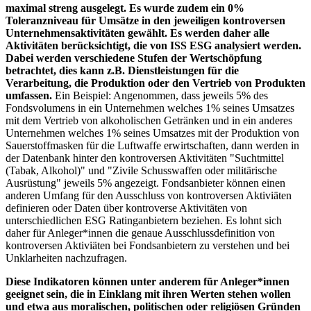
maximal streng ausgelegt. Es wurde zudem ein 0%
Toleranzniveau für Umsätze in den jeweiligen kontroversen
Unternehmensaktivitäten gewählt. Es werden daher alle
Aktivitäten berücksichtigt, die von ISS ESG analysiert werden.
Dabei werden verschiedene Stufen der Wertschöpfung
betrachtet, dies kann z.B. Dienstleistungen für die
Verarbeitung, die Produktion oder den Vertrieb von Produkten
umfassen.
Ein Beispiel: Angenommen, dass jeweils 5% des
Fondsvolumens in ein Unternehmen welches 1% seines Umsatzes
mit dem Vertrieb von alkoholischen Getränken und in ein anderes
Unternehmen welches 1% seines Umsatzes mit der Produktion von
Sauerstoffmasken für die Luftwaffe erwirtschaften, dann werden in
der Datenbank hinter den kontroversen Aktivitäten "Suchtmittel
(Tabak, Alkohol)" und "Zivile Schusswaffen oder militärische
Ausrüstung" jeweils 5% angezeigt. Fondsanbieter können einen
anderen Umfang für den Ausschluss von kontroversen Aktiviäten
definieren oder Daten über kontroverse Aktivitäten von
unterschiedlichen ESG Ratinganbietern beziehen. Es lohnt sich
daher für Anleger*innen die genaue Ausschlussdefinition von
kontroversen Aktiviäten bei Fondsanbietern zu verstehen und bei
Unklarheiten nachzufragen.
Diese Indikatoren können unter anderem für Anleger*innen
geeignet sein, die in Einklang mit ihren Werten stehen wollen
und etwa aus moralischen, politischen oder religiösen Gründen