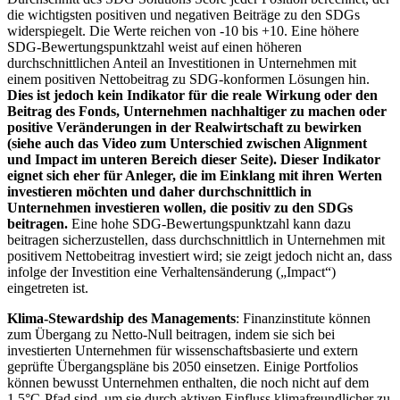
die wichtigsten positiven und negativen Beiträge zu den SDGs
widerspiegelt. Die Werte reichen von -10 bis +10. Eine höhere
SDG-Bewertungspunktzahl weist auf einen höheren
durchschnittlichen Anteil an Investitionen in Unternehmen mit
einem positiven Nettobeitrag zu SDG-konformen Lösungen hin.
Dies ist jedoch kein Indikator für die reale Wirkung oder den
Beitrag des Fonds, Unternehmen nachhaltiger zu machen oder
positive Veränderungen in der Realwirtschaft zu bewirken
(siehe auch das Video zum Unterschied zwischen Alignment
und Impact im unteren Bereich dieser Seite). Dieser Indikator
eignet sich eher für Anleger, die im Einklang mit ihren Werten
investieren möchten und daher durchschnittlich in
Unternehmen investieren wollen, die positiv zu den SDGs
beitragen.
Eine hohe SDG-Bewertungspunktzahl kann dazu
beitragen sicherzustellen, dass durchschnittlich in Unternehmen mit
positivem Nettobeitrag investiert wird; sie zeigt jedoch nicht an, dass
infolge der Investition eine Verhaltensänderung („Impact“)
eingetreten ist.
Klima-Stewardship des Managements
: Finanzinstitute können
zum Übergang zu Netto-Null beitragen, indem sie sich bei
investierten Unternehmen für wissenschaftsbasierte und extern
geprüfte Übergangspläne bis 2050 einsetzen. Einige Portfolios
können bewusst Unternehmen enthalten, die noch nicht auf dem
1,5°C-Pfad sind, um sie durch aktiven Einfluss klimafreundlicher zu