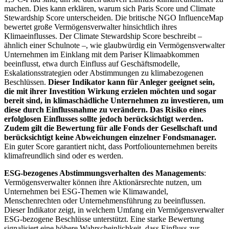
machen. Dies kann erklären, warum sich Paris Score und Climate
Stewardship Score unterscheiden. Die britische NGO InfluenceMap
bewertet große Vermögensverwalter hinsichtlich ihres
Klimaeinflusses. Der Climate Stewardship Score beschreibt –
ähnlich einer Schulnote –, wie glaubwürdig ein Vermögensverwalter
Unternehmen im Einklang mit dem Pariser Klimaabkommen
beeinflusst, etwa durch Einfluss auf Geschäftsmodelle,
Eskalationsstrategien oder Abstimmungen zu klimabezogenen
Beschlüssen.
Dieser Indikator kann für Anleger geeignet sein,
die mit ihrer Investition Wirkung erzielen möchten und sogar
bereit sind, in klimaschädliche Unternehmen zu investieren, um
diese durch Einflussnahme zu verändern. Das Risiko eines
erfolglosen Einflusses sollte jedoch berücksichtigt werden.
Zudem gilt die Bewertung für alle Fonds der Gesellschaft und
berücksichtigt keine Abweichungen einzelner Fondsmanager.
Ein guter Score garantiert nicht, dass Portfoliounternehmen bereits
klimafreundlich sind oder es werden.
ESG-bezogenes Abstimmungsverhalten des Managements
:
Vermögensverwalter können ihre Aktionärsrechte nutzen, um
Unternehmen bei ESG-Themen wie Klimawandel,
Menschenrechten oder Unternehmensführung zu beeinflussen.
Dieser Indikator zeigt, in welchem Umfang ein Vermögensverwalter
ESG-bezogene Beschlüsse unterstützt. Eine starke Bewertung
signalisiert eine höhere Wahrscheinlichkeit, dass Einfluss zur