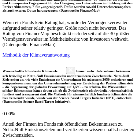
und konsequentes Engagement für den Übergang von Unternehmen im Einklang mit dem
Pariser Abkommen, F für „ungenügend“. Dafür wurden sowohl Unternehmensangaben
als auch externe Daten herangezogen. (Datenquelle: FinanceMap)
Wenn ein Fonds kein Rating hat, wurde der Vermögensverwalter
aufgrund seiner relativ geringen Größe noch nicht bewertet. Das
Rating von FinanceMap beschränkt sich derzeit auf die 30 größten
Vermögensverwalter im Mehrheitsbesitz von Investoren weltweit.
(Datenquelle: FinanceMap)
Methodik der Klimaverantwortung
Wissenschaftlich fundierte Klimaziele
Immer mehr Unternehmen bekennen
sich freiwillig zu Netto-Null Emissionszielen und formulieren Zwischenziele. Netto-Null
Ziele geben an, wie viele Emissionen ein Unternehmen bis spätestens 2050 reduzieren und
kompensieren muss, um den Unternehmensbeitrag zur Erreichung der Pariser Klimaziele
– die Begrenzung der globalen Erwärmung auf 1,5°C – zu erfüllen. Die Wirksamkeit
solcher Bekenntnisse hängt davon ab, ob die Zwischenziele glaubwürdig, wissenschaftlich
fundiert und transparent sind. Die Methode für wissenschaftlich fundierte Klimaziele die
hier verwendet wurde, wurde von der Science Based Targets Initiative (SBTi) entwickelt.
(Datenquelle: Science Based Target Initiative).
0.00%
Anteil der Firmen im Fonds mit öffentlichen Bekenntnissen zu
Netto-Null Emissionszielen und verifizierten wissenschafts-basierten
Zwischenzielen.