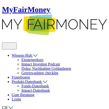
MyFairMoney
Wissens-Hub
Einsteigerkurs
Impact Investing Podcast
Doku: Nachhaltige Geldanlagen
Greenwashing checklist
Fragebogen
Produkt-Datenbank
Fonds-Datenbank
Impact-Datenbank
Gute Beratung
Login
CH