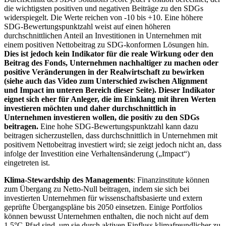
die wichtigsten positiven und negativen Beiträge zu den SDGs
widerspiegelt. Die Werte reichen von -10 bis +10. Eine höhere
SDG-Bewertungspunktzahl weist auf einen höheren
durchschnittlichen Anteil an Investitionen in Unternehmen mit
einem positiven Nettobeitrag zu SDG-konformen Lösungen hin.
Dies ist jedoch kein Indikator für die reale Wirkung oder den
Beitrag des Fonds, Unternehmen nachhaltiger zu machen oder
positive Veränderungen in der Realwirtschaft zu bewirken
(siehe auch das Video zum Unterschied zwischen Alignment
und Impact im unteren Bereich dieser Seite). Dieser Indikator
eignet sich eher für Anleger, die im Einklang mit ihren Werten
investieren möchten und daher durchschnittlich in
Unternehmen investieren wollen, die positiv zu den SDGs
beitragen.
Eine hohe SDG-Bewertungspunktzahl kann dazu
beitragen sicherzustellen, dass durchschnittlich in Unternehmen mit
positivem Nettobeitrag investiert wird; sie zeigt jedoch nicht an, dass
infolge der Investition eine Verhaltensänderung („Impact“)
eingetreten ist.
Klima-Stewardship des Managements
: Finanzinstitute können
zum Übergang zu Netto-Null beitragen, indem sie sich bei
investierten Unternehmen für wissenschaftsbasierte und extern
geprüfte Übergangspläne bis 2050 einsetzen. Einige Portfolios
können bewusst Unternehmen enthalten, die noch nicht auf dem
1,5°C-Pfad sind, um sie durch aktiven Einfluss klimafreundlicher zu