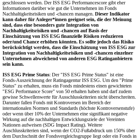
geschlossen werden. Der ISS ESG Performancescore gibt eher
Informationen darüber wie gut die Unternehmen im Fonds
Nachhaltigkeitsrisiken und -chancen managen.
Dieser Indikator
kann daher für Anleger*innen geeignet sein, die der Meinung
sind, dass eine besonders gute Integration von
Nachhaltigkeitsrisiken und -chancen auf Basis der
Einschätzung von ISS ESG finanzielle Risiken reduzieren
oder/und Chance erhöhen könnten. Es sollte jedoch das Risiko
berücksichtigt werden, dass die Einschätzung von ISS ESG zur
Integration von Nachhaltigkeitsrisiken und -chancen einzelner
Unternehmen abweichend von anderen ESG Ratinganbietern
sein kann.
ISS ESG Prime Status
: Der "ISS ESG Prime Status" ist eine
Fonds-Auszeichnung der Ratingagentur ISS ESG. Um den "Prime
Status" zu erhalten, muss ein Fonds mindestens einen gewichteten
"ESG Performance Score" von 50 erhalten haben und darf zudem
gewisse Schwellenwerte für Ausschlusskriterien nicht überschreiten.
Darunter fallen Fonds mit Kontroversen im Bereich der
internationalen Normen und Standards (höchste Kontroversenstufe)
oder wenn über 10% der Unternehmen eine signifikant negative
Wirkung auf die nachhaltigen Entwicklungsziele der Vereinten
Nationen aufweisen (SDG Impact Rating). Weitere
Auschlusskriterien sind, wenn der CO2-Fußabdruck um 150% über
dem Durchschnitt der Fondsvergleichsgruppe liegt oder ein Fonds in