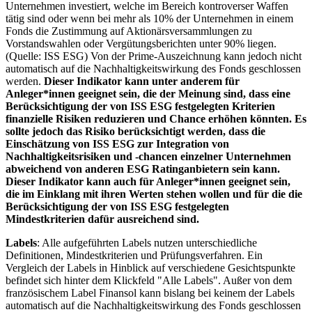
Unternehmen investiert, welche im Bereich kontroverser Waffen
tätig sind oder wenn bei mehr als 10% der Unternehmen in einem
Fonds die Zustimmung auf Aktionärsversammlungen zu
Vorstandswahlen oder Vergütungsberichten unter 90% liegen.
(Quelle: ISS ESG) Von der Prime-Auszeichnung kann jedoch nicht
automatisch auf die Nachhaltigkeitswirkung des Fonds geschlossen
werden.
Dieser Indikator kann unter anderem für
Anleger*innen geeignet sein, die der Meinung sind, dass eine
Berücksichtigung der von ISS ESG festgelegten Kriterien
finanzielle Risiken reduzieren und Chance erhöhen könnten. Es
sollte jedoch das Risiko berücksichtigt werden, dass die
Einschätzung von ISS ESG zur Integration von
Nachhaltigkeitsrisiken und -chancen einzelner Unternehmen
abweichend von anderen ESG Ratinganbietern sein kann.
Dieser Indikator kann auch für Anleger*innen geeignet sein,
die im Einklang mit ihren Werten stehen wollen und für die die
Berücksichtigung der von ISS ESG festgelegten
Mindestkriterien dafür ausreichend sind.
Labels
: Alle aufgeführten Labels nutzen unterschiedliche
Definitionen, Mindestkriterien und Prüfungsverfahren. Ein
Vergleich der Labels in Hinblick auf verschiedene Gesichtspunkte
befindet sich hinter dem Klickfeld "Alle Labels". Außer von dem
französischem Label Finansol kann bislang bei keinem der Labels
automatisch auf die Nachhaltigkeitswirkung des Fonds geschlossen