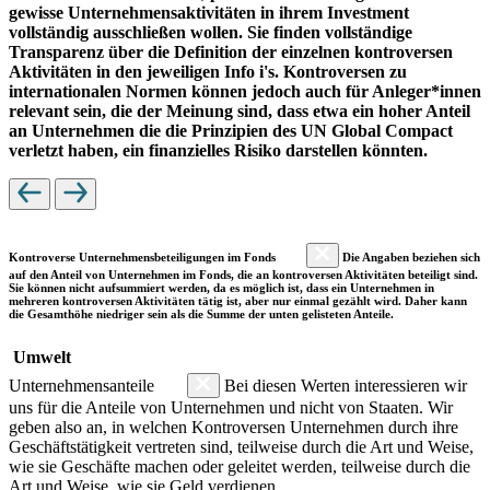
gewisse Unternehmensaktivitäten in ihrem Investment
vollständig ausschließen wollen. Sie finden vollständige
Transparenz über die Definition der einzelnen kontroversen
Aktivitäten in den jeweiligen Info i's. Kontroversen zu
internationalen Normen können jedoch auch für Anleger*innen
relevant sein, die der Meinung sind, dass etwa ein hoher Anteil
an Unternehmen die die Prinzipien des UN Global Compact
verletzt haben, ein finanzielles Risiko darstellen könnten.
Kontroverse Unternehmensbeteiligungen im Fonds
Die Angaben beziehen sich
auf den Anteil von Unternehmen im Fonds, die an kontroversen Aktivitäten beteiligt sind.
Sie können nicht aufsummiert werden, da es möglich ist, dass ein Unternehmen in
mehreren kontroversen Aktivitäten tätig ist, aber nur einmal gezählt wird. Daher kann
die Gesamthöhe niedriger sein als die Summe der unten gelisteten Anteile.
Umwelt
Unternehmensanteile
Bei diesen Werten interessieren wir
uns für die Anteile von Unternehmen und nicht von Staaten. Wir
geben also an, in welchen Kontroversen Unternehmen durch ihre
Geschäftstätigkeit vertreten sind, teilweise durch die Art und Weise,
wie sie Geschäfte machen oder geleitet werden, teilweise durch die
Art und Weise, wie sie Geld verdienen.