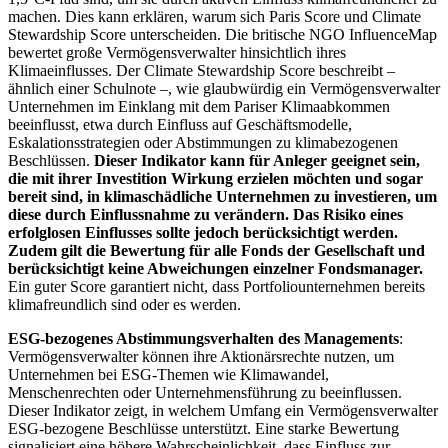
machen. Dies kann erklären, warum sich Paris Score und Climate
Stewardship Score unterscheiden. Die britische NGO InfluenceMap
bewertet große Vermögensverwalter hinsichtlich ihres
Klimaeinflusses. Der Climate Stewardship Score beschreibt –
ähnlich einer Schulnote –, wie glaubwürdig ein Vermögensverwalter
Unternehmen im Einklang mit dem Pariser Klimaabkommen
beeinflusst, etwa durch Einfluss auf Geschäftsmodelle,
Eskalationsstrategien oder Abstimmungen zu klimabezogenen
Beschlüssen.
Dieser Indikator kann für Anleger geeignet sein,
die mit ihrer Investition Wirkung erzielen möchten und sogar
bereit sind, in klimaschädliche Unternehmen zu investieren, um
diese durch Einflussnahme zu verändern. Das Risiko eines
erfolglosen Einflusses sollte jedoch berücksichtigt werden.
Zudem gilt die Bewertung für alle Fonds der Gesellschaft und
berücksichtigt keine Abweichungen einzelner Fondsmanager.
Ein guter Score garantiert nicht, dass Portfoliounternehmen bereits
klimafreundlich sind oder es werden.
ESG-bezogenes Abstimmungsverhalten des Managements
:
Vermögensverwalter können ihre Aktionärsrechte nutzen, um
Unternehmen bei ESG-Themen wie Klimawandel,
Menschenrechten oder Unternehmensführung zu beeinflussen.
Dieser Indikator zeigt, in welchem Umfang ein Vermögensverwalter
ESG-bezogene Beschlüsse unterstützt. Eine starke Bewertung
signalisiert eine höhere Wahrscheinlichkeit, dass Einfluss zur