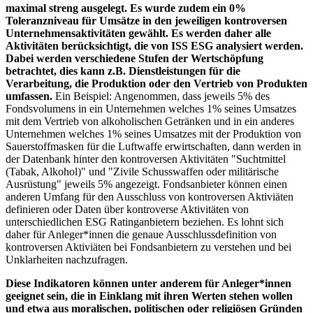
maximal streng ausgelegt. Es wurde zudem ein 0%
Toleranzniveau für Umsätze in den jeweiligen kontroversen
Unternehmensaktivitäten gewählt. Es werden daher alle
Aktivitäten berücksichtigt, die von ISS ESG analysiert werden.
Dabei werden verschiedene Stufen der Wertschöpfung
betrachtet, dies kann z.B. Dienstleistungen für die
Verarbeitung, die Produktion oder den Vertrieb von Produkten
umfassen.
Ein Beispiel: Angenommen, dass jeweils 5% des
Fondsvolumens in ein Unternehmen welches 1% seines Umsatzes
mit dem Vertrieb von alkoholischen Getränken und in ein anderes
Unternehmen welches 1% seines Umsatzes mit der Produktion von
Sauerstoffmasken für die Luftwaffe erwirtschaften, dann werden in
der Datenbank hinter den kontroversen Aktivitäten "Suchtmittel
(Tabak, Alkohol)" und "Zivile Schusswaffen oder militärische
Ausrüstung" jeweils 5% angezeigt. Fondsanbieter können einen
anderen Umfang für den Ausschluss von kontroversen Aktiviäten
definieren oder Daten über kontroverse Aktivitäten von
unterschiedlichen ESG Ratinganbietern beziehen. Es lohnt sich
daher für Anleger*innen die genaue Ausschlussdefinition von
kontroversen Aktiviäten bei Fondsanbietern zu verstehen und bei
Unklarheiten nachzufragen.
Diese Indikatoren können unter anderem für Anleger*innen
geeignet sein, die in Einklang mit ihren Werten stehen wollen
und etwa aus moralischen, politischen oder religiösen Gründen