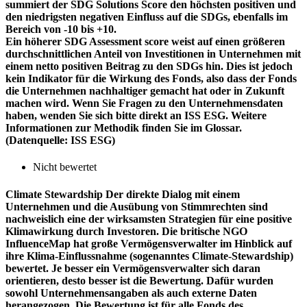
summiert der SDG Solutions Score den höchsten positiven und
den niedrigsten negativen Einfluss auf die SDGs, ebenfalls im
Bereich von -10 bis +10.
Ein höherer SDG Assessment score weist auf einen größeren
durchschnittlichen Anteil von Investitionen in Unternehmen mit
einem netto positiven Beitrag zu den SDGs hin. Dies ist jedoch
kein Indikator für die Wirkung des Fonds, also dass der Fonds
die Unternehmen nachhaltiger gemacht hat oder in Zukunft
machen wird. Wenn Sie Fragen zu den Unternehmensdaten
haben, wenden Sie sich bitte direkt an ISS ESG. Weitere
Informationen zur Methodik finden Sie im Glossar.
(Datenquelle: ISS ESG)
Nicht bewertet
Climate Stewardship
Der direkte Dialog mit einem
Unternehmen und die Ausübung von Stimmrechten sind
nachweislich eine der wirksamsten Strategien für eine positive
Klimawirkung durch Investoren. Die britische NGO
InfluenceMap hat große Vermögensverwalter im Hinblick auf
ihre Klima-Einflussnahme (sogenanntes Climate-Stewardship)
bewertet. Je besser ein Vermögensverwalter sich daran
orientieren, desto besser ist die Bewertung. Dafür wurden
sowohl Unternehmensangaben als auch externe Daten
herangezogen. Die Bewertung ist für alle Fonds des