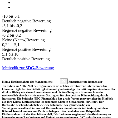
-10 bis 5,1
Deutlich negative Bewertung
-5,1 bis -0,2
Begrenzt negative Bewertung
-0,2 bis 0,2
Keine (Netto-)Bewertung
0,2 bis 5,1
Begrenzt positive Bewertung
5,1 bis 10
Deutlich positive Bewertung
Methodik zur SDG-Bewertung
Klima-Einflussnahme des Managements
Finanzinstitute können zur
Transition zu Netto-Null beitragen, indem sie sich bei investierten Unternehmen für
klimaverträgliche Geschäftstätigkeiten und glaubwürdige Transitionspläne einsetzen. Der
direkte Dialog mit einem Unternehmen und die Ausübung von Stimmrechten sind
nachweislich eine der wirksamsten Strategien für eine positive Klimawirkung durch
Investoren. Die britische NGO FinanceMap hat große Vermögensverwalter im Hinblick
auf ihre Klima-Einflussnahme (sogenanntes Climate-Stewardship) bewertet. Der
Buchstabe beschreibt ähnlich wie eine Schulnote, wie glaubwürdig ein
Vermögensverwalters Einfluss auf Unternehmen nimmt, um sie in Einklang mit dem
Klima-Übereinkommen von Paris zu bringen. Dies beinhaltet zum Beispiel die
Einflussnahme auf das Geschäftsmodell, Eskalationsstrategien und die Abstimmung zu
klimarelevanten Resolutionen auf Aktionärsversammlungen. "A" steht für ein starkes