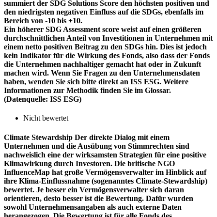
summiert der SDG Solutions Score den höchsten positiven und
den niedrigsten negativen Einfluss auf die SDGs, ebenfalls im
Bereich von -10 bis +10.
Ein höherer SDG Assessment score weist auf einen größeren
durchschnittlichen Anteil von Investitionen in Unternehmen mit
einem netto positiven Beitrag zu den SDGs hin. Dies ist jedoch
kein Indikator für die Wirkung des Fonds, also dass der Fonds
die Unternehmen nachhaltiger gemacht hat oder in Zukunft
machen wird. Wenn Sie Fragen zu den Unternehmensdaten
haben, wenden Sie sich bitte direkt an ISS ESG. Weitere
Informationen zur Methodik finden Sie im Glossar.
(Datenquelle: ISS ESG)
Nicht bewertet
Climate Stewardship
Der direkte Dialog mit einem
Unternehmen und die Ausübung von Stimmrechten sind
nachweislich eine der wirksamsten Strategien für eine positive
Klimawirkung durch Investoren. Die britische NGO
InfluenceMap hat große Vermögensverwalter im Hinblick auf
ihre Klima-Einflussnahme (sogenanntes Climate-Stewardship)
bewertet. Je besser ein Vermögensverwalter sich daran
orientieren, desto besser ist die Bewertung. Dafür wurden
sowohl Unternehmensangaben als auch externe Daten
herangezogen. Die Bewertung ist für alle Fonds des