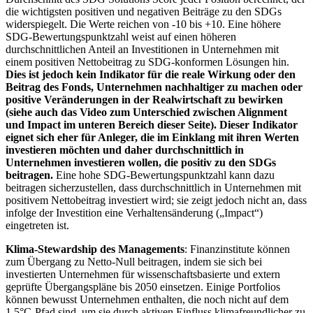
die wichtigsten positiven und negativen Beiträge zu den SDGs
widerspiegelt. Die Werte reichen von -10 bis +10. Eine höhere
SDG-Bewertungspunktzahl weist auf einen höheren
durchschnittlichen Anteil an Investitionen in Unternehmen mit
einem positiven Nettobeitrag zu SDG-konformen Lösungen hin.
Dies ist jedoch kein Indikator für die reale Wirkung oder den
Beitrag des Fonds, Unternehmen nachhaltiger zu machen oder
positive Veränderungen in der Realwirtschaft zu bewirken
(siehe auch das Video zum Unterschied zwischen Alignment
und Impact im unteren Bereich dieser Seite). Dieser Indikator
eignet sich eher für Anleger, die im Einklang mit ihren Werten
investieren möchten und daher durchschnittlich in
Unternehmen investieren wollen, die positiv zu den SDGs
beitragen.
Eine hohe SDG-Bewertungspunktzahl kann dazu
beitragen sicherzustellen, dass durchschnittlich in Unternehmen mit
positivem Nettobeitrag investiert wird; sie zeigt jedoch nicht an, dass
infolge der Investition eine Verhaltensänderung („Impact“)
eingetreten ist.
Klima-Stewardship des Managements
: Finanzinstitute können
zum Übergang zu Netto-Null beitragen, indem sie sich bei
investierten Unternehmen für wissenschaftsbasierte und extern
geprüfte Übergangspläne bis 2050 einsetzen. Einige Portfolios
können bewusst Unternehmen enthalten, die noch nicht auf dem
1,5°C-Pfad sind, um sie durch aktiven Einfluss klimafreundlicher zu