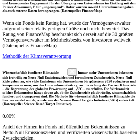
und konsequentes Engagement für den Übergang von Unternehmen im Einklang mit dem
Pariser Abkommen, F für „ungenügend“. Dafür wurden sowohl Unternehmensangaben
als auch externe Daten herangezogen. (Datenquelle: FinanceMap)
Wenn ein Fonds kein Rating hat, wurde der Vermögensverwalter
aufgrund seiner relativ geringen Größe noch nicht bewertet. Das
Rating von FinanceMap beschränkt sich derzeit auf die 30 größten
Vermögensverwalter im Mehrheitsbesitz von Investoren weltweit.
(Datenquelle: FinanceMap)
Methodik der Klimaverantwortung
Wissenschaftlich fundierte Klimaziele
Immer mehr Unternehmen bekennen
sich freiwillig zu Netto-Null Emissionszielen und formulieren Zwischenziele. Netto-Null
Ziele geben an, wie viele Emissionen ein Unternehmen bis spätestens 2050 reduzieren und
kompensieren muss, um den Unternehmensbeitrag zur Erreichung der Pariser Klimaziele
– die Begrenzung der globalen Erwärmung auf 1,5°C – zu erfüllen. Die Wirksamkeit
solcher Bekenntnisse hängt davon ab, ob die Zwischenziele glaubwürdig, wissenschaftlich
fundiert und transparent sind. Die Methode für wissenschaftlich fundierte Klimaziele die
hier verwendet wurde, wurde von der Science Based Targets Initiative (SBTi) entwickelt.
(Datenquelle: Science Based Target Initiative).
0.00%
Anteil der Firmen im Fonds mit öffentlichen Bekenntnissen zu
Netto-Null Emissionszielen und verifizierten wissenschafts-basierten
Zwischenzielen.