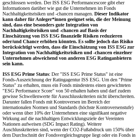
geschlossen werden. Der ISS ESG Performancescore gibt eher
Informationen darüber wie gut die Unternehmen im Fonds
Nachhaltigkeitsrisiken und -chancen managen.
Dieser Indikator
kann daher für Anleger*innen geeignet sein, die der Meinung
sind, dass eine besonders gute Integration von
Nachhaltigkeitsrisiken und -chancen auf Basis der
Einschätzung von ISS ESG finanzielle Risiken reduzieren
oder/und Chance erhöhen könnten. Es sollte jedoch das Risiko
berücksichtigt werden, dass die Einschätzung von ISS ESG zur
Integration von Nachhaltigkeitsrisiken und -chancen einzelner
Unternehmen abweichend von anderen ESG Ratinganbietern
sein kann.
ISS ESG Prime Status
: Der "ISS ESG Prime Status" ist eine
Fonds-Auszeichnung der Ratingagentur ISS ESG. Um den "Prime
Status" zu erhalten, muss ein Fonds mindestens einen gewichteten
"ESG Performance Score" von 50 erhalten haben und darf zudem
gewisse Schwellenwerte für Ausschlusskriterien nicht überschreiten.
Darunter fallen Fonds mit Kontroversen im Bereich der
internationalen Normen und Standards (höchste Kontroversenstufe)
oder wenn über 10% der Unternehmen eine signifikant negative
Wirkung auf die nachhaltigen Entwicklungsziele der Vereinten
Nationen aufweisen (SDG Impact Rating). Weitere
Auschlusskriterien sind, wenn der CO2-Fußabdruck um 150% über
dem Durchschnitt der Fondsvergleichsgruppe liegt oder ein Fonds in