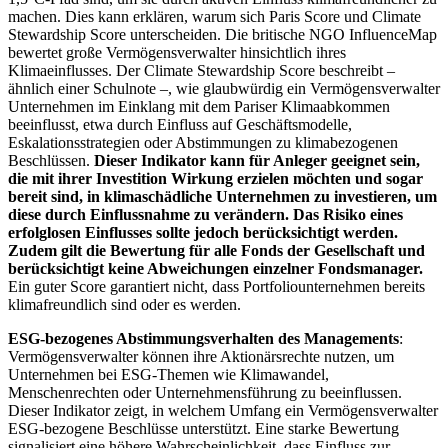
machen. Dies kann erklären, warum sich Paris Score und Climate
Stewardship Score unterscheiden. Die britische NGO InfluenceMap
bewertet große Vermögensverwalter hinsichtlich ihres
Klimaeinflusses. Der Climate Stewardship Score beschreibt –
ähnlich einer Schulnote –, wie glaubwürdig ein Vermögensverwalter
Unternehmen im Einklang mit dem Pariser Klimaabkommen
beeinflusst, etwa durch Einfluss auf Geschäftsmodelle,
Eskalationsstrategien oder Abstimmungen zu klimabezogenen
Beschlüssen.
Dieser Indikator kann für Anleger geeignet sein,
die mit ihrer Investition Wirkung erzielen möchten und sogar
bereit sind, in klimaschädliche Unternehmen zu investieren, um
diese durch Einflussnahme zu verändern. Das Risiko eines
erfolglosen Einflusses sollte jedoch berücksichtigt werden.
Zudem gilt die Bewertung für alle Fonds der Gesellschaft und
berücksichtigt keine Abweichungen einzelner Fondsmanager.
Ein guter Score garantiert nicht, dass Portfoliounternehmen bereits
klimafreundlich sind oder es werden.
ESG-bezogenes Abstimmungsverhalten des Managements
:
Vermögensverwalter können ihre Aktionärsrechte nutzen, um
Unternehmen bei ESG-Themen wie Klimawandel,
Menschenrechten oder Unternehmensführung zu beeinflussen.
Dieser Indikator zeigt, in welchem Umfang ein Vermögensverwalter
ESG-bezogene Beschlüsse unterstützt. Eine starke Bewertung
signalisiert eine höhere Wahrscheinlichkeit, dass Einfluss zur