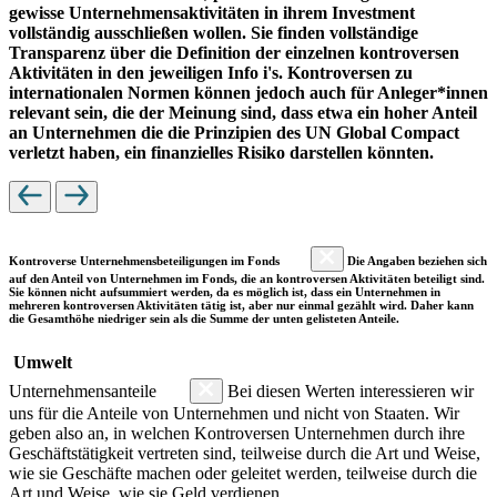
gewisse Unternehmensaktivitäten in ihrem Investment
vollständig ausschließen wollen. Sie finden vollständige
Transparenz über die Definition der einzelnen kontroversen
Aktivitäten in den jeweiligen Info i's. Kontroversen zu
internationalen Normen können jedoch auch für Anleger*innen
relevant sein, die der Meinung sind, dass etwa ein hoher Anteil
an Unternehmen die die Prinzipien des UN Global Compact
verletzt haben, ein finanzielles Risiko darstellen könnten.
Kontroverse Unternehmensbeteiligungen im Fonds
Die Angaben beziehen sich
auf den Anteil von Unternehmen im Fonds, die an kontroversen Aktivitäten beteiligt sind.
Sie können nicht aufsummiert werden, da es möglich ist, dass ein Unternehmen in
mehreren kontroversen Aktivitäten tätig ist, aber nur einmal gezählt wird. Daher kann
die Gesamthöhe niedriger sein als die Summe der unten gelisteten Anteile.
Umwelt
Unternehmensanteile
Bei diesen Werten interessieren wir
uns für die Anteile von Unternehmen und nicht von Staaten. Wir
geben also an, in welchen Kontroversen Unternehmen durch ihre
Geschäftstätigkeit vertreten sind, teilweise durch die Art und Weise,
wie sie Geschäfte machen oder geleitet werden, teilweise durch die
Art und Weise, wie sie Geld verdienen.