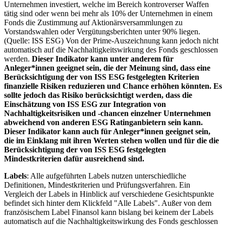
Unternehmen investiert, welche im Bereich kontroverser Waffen
tätig sind oder wenn bei mehr als 10% der Unternehmen in einem
Fonds die Zustimmung auf Aktionärsversammlungen zu
Vorstandswahlen oder Vergütungsberichten unter 90% liegen.
(Quelle: ISS ESG) Von der Prime-Auszeichnung kann jedoch nicht
automatisch auf die Nachhaltigkeitswirkung des Fonds geschlossen
werden.
Dieser Indikator kann unter anderem für
Anleger*innen geeignet sein, die der Meinung sind, dass eine
Berücksichtigung der von ISS ESG festgelegten Kriterien
finanzielle Risiken reduzieren und Chance erhöhen könnten. Es
sollte jedoch das Risiko berücksichtigt werden, dass die
Einschätzung von ISS ESG zur Integration von
Nachhaltigkeitsrisiken und -chancen einzelner Unternehmen
abweichend von anderen ESG Ratinganbietern sein kann.
Dieser Indikator kann auch für Anleger*innen geeignet sein,
die im Einklang mit ihren Werten stehen wollen und für die die
Berücksichtigung der von ISS ESG festgelegten
Mindestkriterien dafür ausreichend sind.
Labels
: Alle aufgeführten Labels nutzen unterschiedliche
Definitionen, Mindestkriterien und Prüfungsverfahren. Ein
Vergleich der Labels in Hinblick auf verschiedene Gesichtspunkte
befindet sich hinter dem Klickfeld "Alle Labels". Außer von dem
französischem Label Finansol kann bislang bei keinem der Labels
automatisch auf die Nachhaltigkeitswirkung des Fonds geschlossen