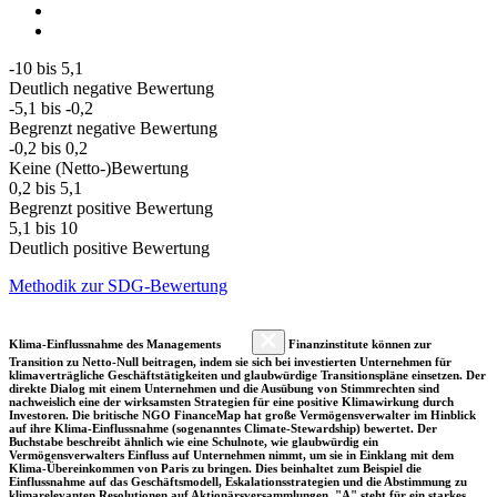
-10 bis 5,1
Deutlich negative Bewertung
-5,1 bis -0,2
Begrenzt negative Bewertung
-0,2 bis 0,2
Keine (Netto-)Bewertung
0,2 bis 5,1
Begrenzt positive Bewertung
5,1 bis 10
Deutlich positive Bewertung
Methodik zur SDG-Bewertung
Klima-Einflussnahme des Managements
Finanzinstitute können zur
Transition zu Netto-Null beitragen, indem sie sich bei investierten Unternehmen für
klimaverträgliche Geschäftstätigkeiten und glaubwürdige Transitionspläne einsetzen. Der
direkte Dialog mit einem Unternehmen und die Ausübung von Stimmrechten sind
nachweislich eine der wirksamsten Strategien für eine positive Klimawirkung durch
Investoren. Die britische NGO FinanceMap hat große Vermögensverwalter im Hinblick
auf ihre Klima-Einflussnahme (sogenanntes Climate-Stewardship) bewertet. Der
Buchstabe beschreibt ähnlich wie eine Schulnote, wie glaubwürdig ein
Vermögensverwalters Einfluss auf Unternehmen nimmt, um sie in Einklang mit dem
Klima-Übereinkommen von Paris zu bringen. Dies beinhaltet zum Beispiel die
Einflussnahme auf das Geschäftsmodell, Eskalationsstrategien und die Abstimmung zu
klimarelevanten Resolutionen auf Aktionärsversammlungen. "A" steht für ein starkes