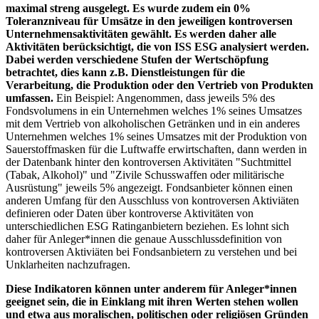
maximal streng ausgelegt. Es wurde zudem ein 0%
Toleranzniveau für Umsätze in den jeweiligen kontroversen
Unternehmensaktivitäten gewählt. Es werden daher alle
Aktivitäten berücksichtigt, die von ISS ESG analysiert werden.
Dabei werden verschiedene Stufen der Wertschöpfung
betrachtet, dies kann z.B. Dienstleistungen für die
Verarbeitung, die Produktion oder den Vertrieb von Produkten
umfassen.
Ein Beispiel: Angenommen, dass jeweils 5% des
Fondsvolumens in ein Unternehmen welches 1% seines Umsatzes
mit dem Vertrieb von alkoholischen Getränken und in ein anderes
Unternehmen welches 1% seines Umsatzes mit der Produktion von
Sauerstoffmasken für die Luftwaffe erwirtschaften, dann werden in
der Datenbank hinter den kontroversen Aktivitäten "Suchtmittel
(Tabak, Alkohol)" und "Zivile Schusswaffen oder militärische
Ausrüstung" jeweils 5% angezeigt. Fondsanbieter können einen
anderen Umfang für den Ausschluss von kontroversen Aktiviäten
definieren oder Daten über kontroverse Aktivitäten von
unterschiedlichen ESG Ratinganbietern beziehen. Es lohnt sich
daher für Anleger*innen die genaue Ausschlussdefinition von
kontroversen Aktiviäten bei Fondsanbietern zu verstehen und bei
Unklarheiten nachzufragen.
Diese Indikatoren können unter anderem für Anleger*innen
geeignet sein, die in Einklang mit ihren Werten stehen wollen
und etwa aus moralischen, politischen oder religiösen Gründen