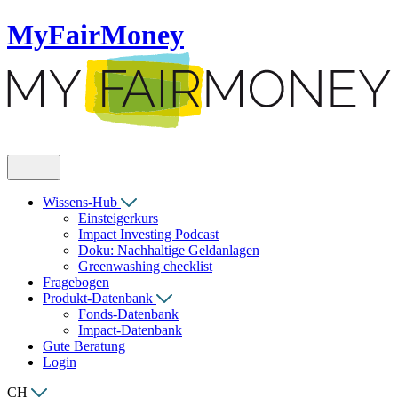
MyFairMoney
Wissens-Hub
Einsteigerkurs
Impact Investing Podcast
Doku: Nachhaltige Geldanlagen
Greenwashing checklist
Fragebogen
Produkt-Datenbank
Fonds-Datenbank
Impact-Datenbank
Gute Beratung
Login
CH