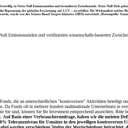
iwillig zu Netto-Null Emissionszielen und formulieren Zwischenziele. Netto-Null Ziele geben
ie Begrenzung der globalen Erwärmung auf 1,5°C – zu erfüllen. Die Wirksamkeit solcher Beke
wurde, wurde von der Science Based Targets Initiative (SBTi) entwickelt. (Datenquelle: Scienc
ull Emissionszielen und verifizierten wissenschafts-basierten Zwische
onds, die an unterschiedlichen "kontroversen" Aktivitäten beteiligt sind
sen. Da Fonds oft in mehrere hundert multinationale Unternehmen in ver
 für Sie sind, können Sie Ihr Investment entsprechend ausrichten. Bitt
t.
Auf Basis einer Verbraucherumfrage, haben wir die meisten Defin
% Toleranzniveau für Umsätze in den jeweiligen kontroversen Un
Dabei werden verschiedene Stufen der Wertschöpfung betrachtet, di