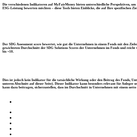
Die verschiedenen Indikatoren auf MyFairMoney bieten unterschiedliche Perspektiven, um Ihn
ESG-Leistung bewerten möchten – diese Tools bieten Einblicke, die auf Ihre spezifischen Zie
Der SDG Assessment score bewertet, wie gut die Unternehmen in einem Fonds mit den Zielen
gewichteten Durchschnitt der SDG Solutions Scores der Unternehmen im Fonds und reicht vo
bis +10.
Dies ist jedoch kein Indikator für die tatsächliche Wirkung oder den Beitrag des Fonds, 
unteren Abschnitt auf dieser Seite). Dieser Indikator kann besonders relevant für Anleger
kann dazu beitragen, sicherzustellen, dass im Durchschnitt in Unternehmen mit einem netto 