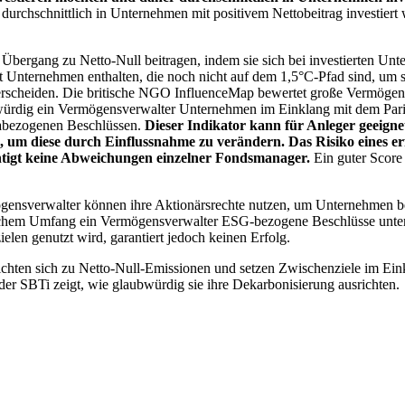
chschnittlich in Unternehmen mit positivem Nettobeitrag investiert wird
 Übergang zu Netto-Null beitragen, indem sie sich bei investierten Unt
 Unternehmen enthalten, die noch nicht auf dem 1,5°C-Pfad sind, um s
erscheiden. Die britische NGO InfluenceMap bewertet große Vermögensv
ubwürdig ein Vermögensverwalter Unternehmen im Einklang mit dem Pari
mabezogenen Beschlüssen.
Dieser Indikator kann für Anleger geeignet
n, um diese durch Einflussnahme zu verändern. Das Risiko eines er
ichtigt keine Abweichungen einzelner Fondsmanager.
Ein guter Score 
gensverwalter können ihre Aktionärsrechte nutzen, um Unternehmen
lchem Umfang ein Vermögensverwalter ESG-bezogene Beschlüsse unterstü
elen genutzt wird, garantiert jedoch keinen Erfolg.
chten sich zu Netto-Null-Emissionen und setzen Zwischenziele im Eink
der SBTi zeigt, wie glaubwürdig sie ihre Dekarbonisierung ausrichten.