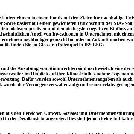
e Unternehmen in einem Fonds mit den Zielen für nachhaltige En
er Score basiert auf einem gewichteten Durchschnitt der SDG Solu
n höchsten positiven und den niedrigsten negativen Einfluss auf 
schnittlichen Anteil von Investitionen in Unternehmen mit einem n
 Unternehmen nachhaltiger gemacht hat oder in Zukunft machen 
hodik finden Sie im Glossar. (Datenquelle: ISS ESG)
und die Ausübung von Stimmrechten sind nachweislich eine der w
sverwalter im Hinblick auf ihre Klima-Einflussnahme (sogenanntes
ie Bewertung. Dafür wurden sowohl Unternehmensangaben als auch e
t, wurde der Vermögensverwalter aufgrund seiner relativ geringe
n aus den Bereichen Umwelt, Soziales und Unternehmensführung mi
d in der Detailansicht angezeigt. Dies sind jedoch keine Indikat