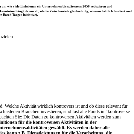
 an, wie viele Emissionen ein Unternehmen bis spätestens 2050 reduzieren und
nntnisse hängt davon ab, ob die Zwischenziele glaubwürdig, wissenschaftlich fundiert und
e Based Target Initiative).
nzielen.
. Welche Aktivität wirklich kontrovers ist und ob diese relevant für
schiedenen Branchen investieren, sind fast alle Fonds in "kontroverse
e beachten Sie: Die Daten zu kontroversen Aktivitäten werden zum
itionen für die kontroversen Aktivitäten in der
ternehmensaktivitäten gewählt. Es werden daher alle
es kann z.B. Dienstleistungen für die Verarbeitung, die