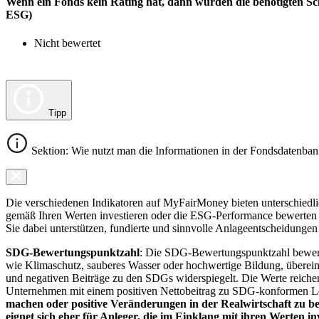
Wenn ein Fonds kein Rating hat, dann wurden die benötigten Sc
ESG)
Nicht bewertet
Tipp
Sektion: Wie nutzt man die Informationen in der Fondsdatenba
Die verschiedenen Indikatoren auf MyFairMoney bieten unterschiedlich
gemäß Ihren Werten investieren oder die ESG-Performance bewerten mö
Sie dabei unterstützen, fundierte und sinnvolle Anlageentscheidungen 
SDG-Bewertungspunktzahl
: Die SDG-Bewertungspunktzahl bewerte
wie Klimaschutz, sauberes Wasser oder hochwertige Bildung, übereins
und negativen Beiträge zu den SDGs widerspiegelt. Die Werte reiche
Unternehmen mit einem positiven Nettobeitrag zu SDG-konformen 
machen oder positive Veränderungen in der Realwirtschaft zu be
eignet sich eher für Anleger, die im Einklang mit ihren Werten i