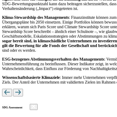
SDG-Bewertungspunktzahl kann dazu beitragen sicherzustellen, dass dur
Verhaltensänderung („Impact“) eingetreten ist.
Klima-Stewardship des Managements
: Finanzinstitute können zum
Übergangspläne bis 2050 einsetzen. Einige Portfolios können bewusst
erklären, warum sich Paris Score und Climate Stewardship Score unt
Stewardship Score beschreibt – ähnlich einer Schulnote –, wie gla
Geschäftsmodelle, Eskalationsstrategien oder Abstimmungen zu kli
sogar bereit sind, in klimaschädliche Unternehmen zu investiere
gilt die Bewertung für alle Fonds der Gesellschaft und berücks
sind oder es werden.
ESG-bezogenes Abstimmungsverhalten des Managements
: Vermö
Unternehmensführung zu beeinflussen. Dieser Indikator zeigt, in we
Wahrscheinlichkeit, dass Einfluss zur Förderung von Nachhaltigkeitszi
Wissenschaftsbasierte Klimaziele
: Immer mehr Unternehmen verpfli
Ziels. Der Anteil der Unternehmen mit validierten Zielen im Rahmen 
SDG Assessment