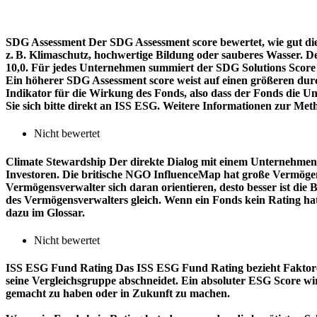
SDG Assessment
Der SDG Assessment score bewertet, wie gut di
z. B. Klimaschutz, hochwertige Bildung oder sauberes Wasser. D
10,0. Für jedes Unternehmen summiert der SDG Solutions Score de
Ein höherer SDG Assessment score weist auf einen größeren durch
Indikator für die Wirkung des Fonds, also dass der Fonds die
Sie sich bitte direkt an ISS ESG. Weitere Informationen zur Met
Nicht bewertet
Climate Stewardship
Der direkte Dialog mit einem Unternehmen 
Investoren. Die britische NGO InfluenceMap hat große Vermögen
Vermögensverwalter sich daran orientieren, desto besser ist d
des Vermögensverwalters gleich. Wenn ein Fonds kein Rating ha
dazu im Glossar.
Nicht bewertet
ISS ESG Fund Rating
Das ISS ESG Fund Rating bezieht Faktore
seine Vergleichsgruppe abschneidet. Ein absoluter ESG Score wir
gemacht zu haben oder in Zukunft zu machen.