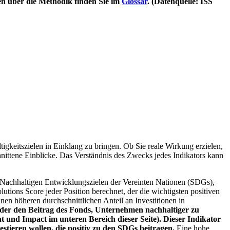
en über die Methodik finden Sie im
Glossar
. (Datenquelle: ISS
igkeitszielen in Einklang zu bringen. Ob Sie reale Wirkung erzielen,
nittene Einblicke. Das Verständnis des Zwecks jedes Indikators kann
Nachhaltigen Entwicklungszielen der Vereinten Nationen (SDGs),
ions Score jeder Position berechnet, der die wichtigsten positiven
n höheren durchschnittlichen Anteil an Investitionen in
 oder den Beitrag des Fonds, Unternehmen nachhaltiger zu
 und Impact im unteren Bereich dieser Seite). Dieser Indikator
stieren wollen, die positiv zu den SDGs beitragen.
Eine hohe