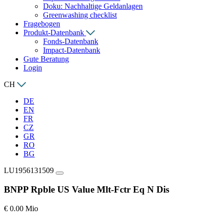
Doku: Nachhaltige Geldanlagen
Greenwashing checklist
Fragebogen
Produkt-Datenbank
Fonds-Datenbank
Impact-Datenbank
Gute Beratung
Login
CH
DE
EN
FR
CZ
GR
RO
BG
LU1956131509
BNPP Rpble US Value Mlt-Fctr Eq N Dis
€ 0.00 Mio