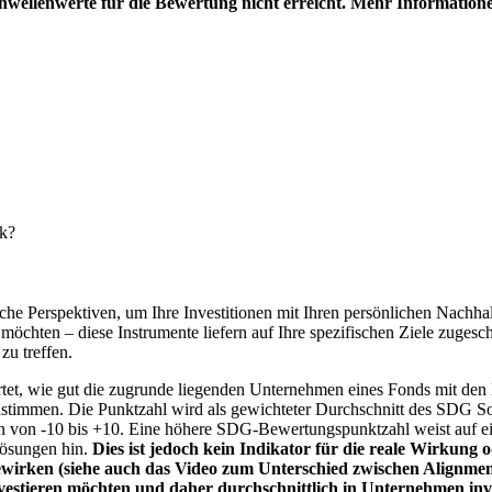
hwellenwerte für die Bewertung nicht erreicht. Mehr Information
nk?
e Perspektiven, um Ihre Investitionen mit Ihren persönlichen Nachhalt
chten – diese Instrumente liefern auf Ihre spezifischen Ziele zugesch
zu treffen.
t, wie gut die zugrunde liegenden Unternehmen eines Fonds mit den 
timmen. Die Punktzahl wird als gewichteter Durchschnitt des SDG Solut
n von -10 bis +10. Eine höhere SDG-Bewertungspunktzahl weist auf eine
Lösungen hin.
Dies ist jedoch kein Indikator für die reale Wirkung
wirken (siehe auch das Video zum Unterschied zwischen Alignment
nvestieren möchten und daher durchschnittlich in Unternehmen inve