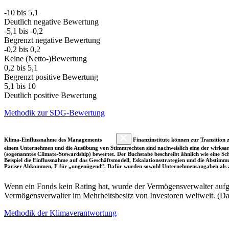
-10 bis 5,1
Deutlich negative Bewertung
-5,1 bis -0,2
Begrenzt negative Bewertung
-0,2 bis 0,2
Keine (Netto-)Bewertung
0,2 bis 5,1
Begrenzt positive Bewertung
5,1 bis 10
Deutlich positive Bewertung
Methodik zur SDG-Bewertung
Klima-Einflussnahme des Managements
Finanzinstitute können zur Transition z
einem Unternehmen und die Ausübung von Stimmrechten sind nachweislich eine der wirksam
(sogenanntes Climate-Stewardship) bewertet. Der Buchstabe beschreibt ähnlich wie eine S
Beispiel die Einflussnahme auf das Geschäftsmodell, Eskalationsstrategien und die Abst
Pariser Abkommen, F für „ungenügend“. Dafür wurden sowohl Unternehmensangaben als a
Wenn ein Fonds kein Rating hat, wurde der Vermögensverwalter aufgru
Vermögensverwalter im Mehrheitsbesitz von Investoren weltweit. (D
Methodik der Klimaverantwortung