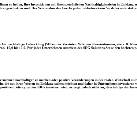
en zu helfen, Ihre Investitionen mit Ihren persönlichen Nachhaltigkeitszielen in Einklang zu
le zugeschnitten sind. Das Verständnis des Zwecks jedes Indikators kann Sie dabei unterstützen
 für nachhaltige Entwicklung (SDGs) der Vereinten Nationen übereinstimmen, wie z. B. Klim
n -10,0 bis 10,0. Für jedes Unternehmen summiert der SDG Solutions Score den höchsten posi
Unternehmen nachhaltiger zu machen oder positive Veränderungen in der realen Wirtschaft zu
 sein, die mit ihren Werten im Einklang stehen möchten und daher in Unternehmen investieren
positiven Beitrag zu den SDGs investiert wird; er zeigt jedoch nicht an, dass infolge der In