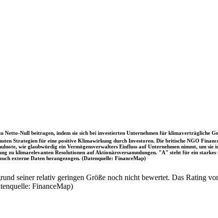
u Netto-Null beitragen, indem sie sich bei investierten Unternehmen für klimaverträgliche Ge
sten Strategien für eine positive Klimawirkung durch Investoren. Die britische NGO Fina
chulnote, wie glaubwürdig ein Vermögensverwalters Einfluss auf Unternehmen nimmt, um sie
immung zu klimarelevanten Resolutionen auf Aktionärsversammlungen. "A" steht für ein sta
uch externe Daten herangezogen. (Datenquelle: FinanceMap)
nd seiner relativ geringen Größe noch nicht bewertet. Das Rating von
atenquelle: FinanceMap)