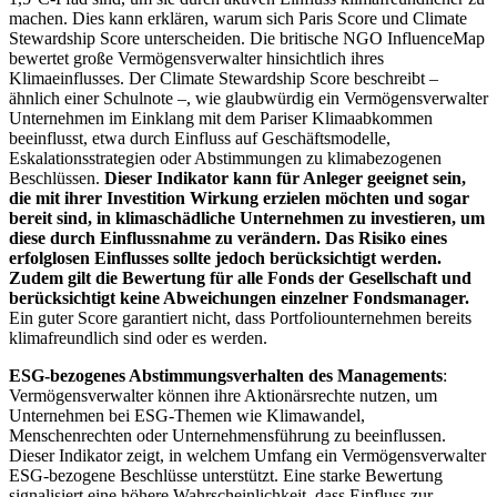
machen. Dies kann erklären, warum sich Paris Score und Climate
Stewardship Score unterscheiden. Die britische NGO InfluenceMap
bewertet große Vermögensverwalter hinsichtlich ihres
Klimaeinflusses. Der Climate Stewardship Score beschreibt –
ähnlich einer Schulnote –, wie glaubwürdig ein Vermögensverwalter
Unternehmen im Einklang mit dem Pariser Klimaabkommen
beeinflusst, etwa durch Einfluss auf Geschäftsmodelle,
Eskalationsstrategien oder Abstimmungen zu klimabezogenen
Beschlüssen.
Dieser Indikator kann für Anleger geeignet sein,
die mit ihrer Investition Wirkung erzielen möchten und sogar
bereit sind, in klimaschädliche Unternehmen zu investieren, um
diese durch Einflussnahme zu verändern. Das Risiko eines
erfolglosen Einflusses sollte jedoch berücksichtigt werden.
Zudem gilt die Bewertung für alle Fonds der Gesellschaft und
berücksichtigt keine Abweichungen einzelner Fondsmanager.
Ein guter Score garantiert nicht, dass Portfoliounternehmen bereits
klimafreundlich sind oder es werden.
ESG-bezogenes Abstimmungsverhalten des Managements
:
Vermögensverwalter können ihre Aktionärsrechte nutzen, um
Unternehmen bei ESG-Themen wie Klimawandel,
Menschenrechten oder Unternehmensführung zu beeinflussen.
Dieser Indikator zeigt, in welchem Umfang ein Vermögensverwalter
ESG-bezogene Beschlüsse unterstützt. Eine starke Bewertung
signalisiert eine höhere Wahrscheinlichkeit, dass Einfluss zur