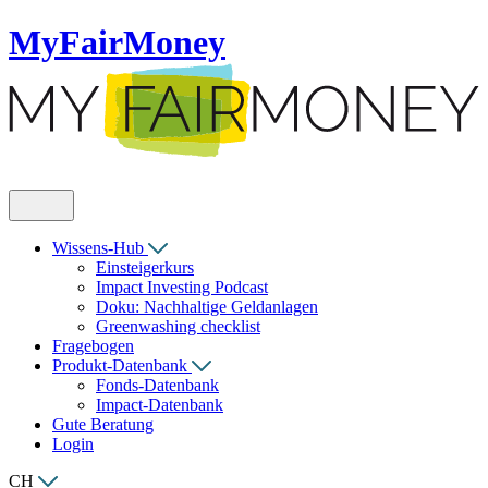
MyFairMoney
Wissens-Hub
Einsteigerkurs
Impact Investing Podcast
Doku: Nachhaltige Geldanlagen
Greenwashing checklist
Fragebogen
Produkt-Datenbank
Fonds-Datenbank
Impact-Datenbank
Gute Beratung
Login
CH