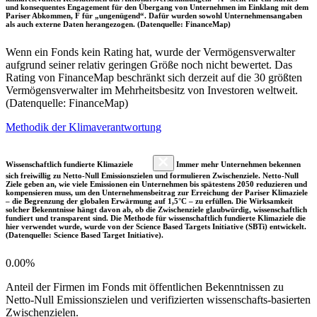
und konsequentes Engagement für den Übergang von Unternehmen im Einklang mit dem
Pariser Abkommen, F für „ungenügend“. Dafür wurden sowohl Unternehmensangaben
als auch externe Daten herangezogen. (Datenquelle: FinanceMap)
Wenn ein Fonds kein Rating hat, wurde der Vermögensverwalter
aufgrund seiner relativ geringen Größe noch nicht bewertet. Das
Rating von FinanceMap beschränkt sich derzeit auf die 30 größten
Vermögensverwalter im Mehrheitsbesitz von Investoren weltweit.
(Datenquelle: FinanceMap)
Methodik der Klimaverantwortung
Wissenschaftlich fundierte Klimaziele
Immer mehr Unternehmen bekennen
sich freiwillig zu Netto-Null Emissionszielen und formulieren Zwischenziele. Netto-Null
Ziele geben an, wie viele Emissionen ein Unternehmen bis spätestens 2050 reduzieren und
kompensieren muss, um den Unternehmensbeitrag zur Erreichung der Pariser Klimaziele
– die Begrenzung der globalen Erwärmung auf 1,5°C – zu erfüllen. Die Wirksamkeit
solcher Bekenntnisse hängt davon ab, ob die Zwischenziele glaubwürdig, wissenschaftlich
fundiert und transparent sind. Die Methode für wissenschaftlich fundierte Klimaziele die
hier verwendet wurde, wurde von der Science Based Targets Initiative (SBTi) entwickelt.
(Datenquelle: Science Based Target Initiative).
0.00%
Anteil der Firmen im Fonds mit öffentlichen Bekenntnissen zu
Netto-Null Emissionszielen und verifizierten wissenschafts-basierten
Zwischenzielen.