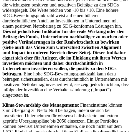
die wichtigsten positiven und negativen Beiträge zu den SDGs
widerspiegelt. Die Werte reichen von -10 bis +10. Eine höhere
SDG-Bewertungspunktzahl weist auf einen höheren
durchschnittlichen Anteil an Investitionen in Unternehmen mit
einem positiven Nettobeitrag zu SDG-konformen Lösungen hin.
Dies ist jedoch kein Indikator für die reale Wirkung oder den
Beitrag des Fonds, Unternehmen nachhaltiger zu machen oder
positive Veränderungen in der Realwirtschaft zu bewirken
(siehe auch das Video zum Unterschied zwischen Alignment
und Impact im unteren Bereich dieser Seite). Dieser Indikator
eignet sich eher für Anleger, die im Einklang mit ihren Werten
investieren möchten und daher durchschnittlich in
Unternehmen investieren wollen, die positiv zu den SDGs
beitragen.
Eine hohe SDG-Bewertungspunktzahl kann dazu
beitragen sicherzustellen, dass durchschnittlich in Unternehmen mit
positivem Nettobeitrag investiert wird; sie zeigt jedoch nicht an, dass
infolge der Investition eine Verhaltensänderung („Impact“)
eingetreten ist.
Klima-Stewardship des Managements
: Finanzinstitute können
zum Übergang zu Netto-Null beitragen, indem sie sich bei
investierten Unternehmen für wissenschaftsbasierte und extern
geprüfte Übergangspläne bis 2050 einsetzen. Einige Portfolios
können bewusst Unternehmen enthalten, die noch nicht auf dem
1,5°C-Pfad sind, um sie durch aktiven Einfluss klimafreundlicher zu