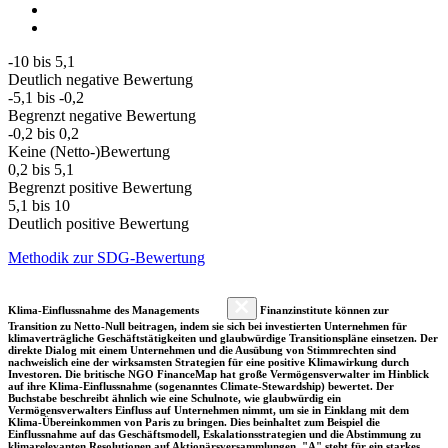
-10 bis 5,1
Deutlich negative Bewertung
-5,1 bis -0,2
Begrenzt negative Bewertung
-0,2 bis 0,2
Keine (Netto-)Bewertung
0,2 bis 5,1
Begrenzt positive Bewertung
5,1 bis 10
Deutlich positive Bewertung
Methodik zur SDG-Bewertung
Klima-Einflussnahme des Managements
Finanzinstitute können zur
Transition zu Netto-Null beitragen, indem sie sich bei investierten Unternehmen für
klimaverträgliche Geschäftstätigkeiten und glaubwürdige Transitionspläne einsetzen. Der
direkte Dialog mit einem Unternehmen und die Ausübung von Stimmrechten sind
nachweislich eine der wirksamsten Strategien für eine positive Klimawirkung durch
Investoren. Die britische NGO FinanceMap hat große Vermögensverwalter im Hinblick
auf ihre Klima-Einflussnahme (sogenanntes Climate-Stewardship) bewertet. Der
Buchstabe beschreibt ähnlich wie eine Schulnote, wie glaubwürdig ein
Vermögensverwalters Einfluss auf Unternehmen nimmt, um sie in Einklang mit dem
Klima-Übereinkommen von Paris zu bringen. Dies beinhaltet zum Beispiel die
Einflussnahme auf das Geschäftsmodell, Eskalationsstrategien und die Abstimmung zu
klimarelevanten Resolutionen auf Aktionärsversammlungen. "A" steht für ein starkes