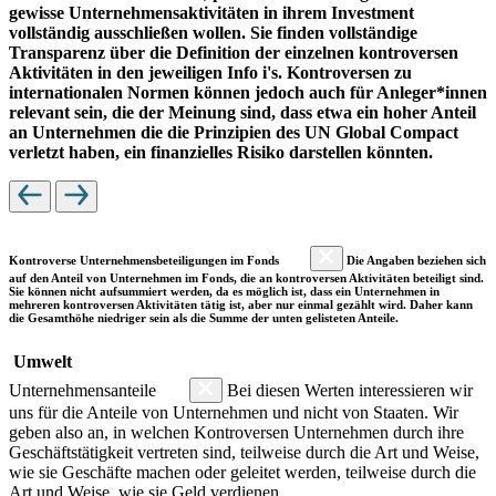
gewisse Unternehmensaktivitäten in ihrem Investment
vollständig ausschließen wollen. Sie finden vollständige
Transparenz über die Definition der einzelnen kontroversen
Aktivitäten in den jeweiligen Info i's. Kontroversen zu
internationalen Normen können jedoch auch für Anleger*innen
relevant sein, die der Meinung sind, dass etwa ein hoher Anteil
an Unternehmen die die Prinzipien des UN Global Compact
verletzt haben, ein finanzielles Risiko darstellen könnten.
Kontroverse Unternehmensbeteiligungen im Fonds
Die Angaben beziehen sich
auf den Anteil von Unternehmen im Fonds, die an kontroversen Aktivitäten beteiligt sind.
Sie können nicht aufsummiert werden, da es möglich ist, dass ein Unternehmen in
mehreren kontroversen Aktivitäten tätig ist, aber nur einmal gezählt wird. Daher kann
die Gesamthöhe niedriger sein als die Summe der unten gelisteten Anteile.
Umwelt
Unternehmensanteile
Bei diesen Werten interessieren wir
uns für die Anteile von Unternehmen und nicht von Staaten. Wir
geben also an, in welchen Kontroversen Unternehmen durch ihre
Geschäftstätigkeit vertreten sind, teilweise durch die Art und Weise,
wie sie Geschäfte machen oder geleitet werden, teilweise durch die
Art und Weise, wie sie Geld verdienen.