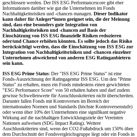
geschlossen werden. Der ISS ESG Performancescore gibt eher
Informationen darüber wie gut die Unternehmen im Fonds
Nachhaltigkeitsrisiken und -chancen managen.
Dieser Indikator
kann daher für Anleger*innen geeignet sein, die der Meinung
sind, dass eine besonders gute Integration von
Nachhaltigkeitsrisiken und -chancen auf Basis der
Einschätzung von ISS ESG finanzielle Risiken reduzieren
oder/und Chance erhöhen könnten. Es sollte jedoch das Risiko
berücksichtigt werden, dass die Einschätzung von ISS ESG zur
Integration von Nachhaltigkeitsrisiken und -chancen einzelner
Unternehmen abweichend von anderen ESG Ratinganbietern
sein kann.
ISS ESG Prime Status
: Der "ISS ESG Prime Status" ist eine
Fonds-Auszeichnung der Ratingagentur ISS ESG. Um den "Prime
Status" zu erhalten, muss ein Fonds mindestens einen gewichteten
"ESG Performance Score" von 50 erhalten haben und darf zudem
gewisse Schwellenwerte für Ausschlusskriterien nicht überschreiten.
Darunter fallen Fonds mit Kontroversen im Bereich der
internationalen Normen und Standards (höchste Kontroversenstufe)
oder wenn über 10% der Unternehmen eine signifikant negative
Wirkung auf die nachhaltigen Entwicklungsziele der Vereinten
Nationen aufweisen (SDG Impact Rating). Weitere
Auschlusskriterien sind, wenn der CO2-Fußabdruck um 150% über
dem Durchschnitt der Fondsvergleichsgruppe liegt oder ein Fonds in