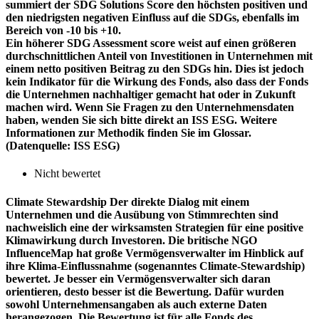
summiert der SDG Solutions Score den höchsten positiven und
den niedrigsten negativen Einfluss auf die SDGs, ebenfalls im
Bereich von -10 bis +10.
Ein höherer SDG Assessment score weist auf einen größeren
durchschnittlichen Anteil von Investitionen in Unternehmen mit
einem netto positiven Beitrag zu den SDGs hin. Dies ist jedoch
kein Indikator für die Wirkung des Fonds, also dass der Fonds
die Unternehmen nachhaltiger gemacht hat oder in Zukunft
machen wird. Wenn Sie Fragen zu den Unternehmensdaten
haben, wenden Sie sich bitte direkt an ISS ESG. Weitere
Informationen zur Methodik finden Sie im Glossar.
(Datenquelle: ISS ESG)
Nicht bewertet
Climate Stewardship
Der direkte Dialog mit einem
Unternehmen und die Ausübung von Stimmrechten sind
nachweislich eine der wirksamsten Strategien für eine positive
Klimawirkung durch Investoren. Die britische NGO
InfluenceMap hat große Vermögensverwalter im Hinblick auf
ihre Klima-Einflussnahme (sogenanntes Climate-Stewardship)
bewertet. Je besser ein Vermögensverwalter sich daran
orientieren, desto besser ist die Bewertung. Dafür wurden
sowohl Unternehmensangaben als auch externe Daten
herangezogen. Die Bewertung ist für alle Fonds des