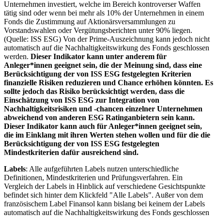
Unternehmen investiert, welche im Bereich kontroverser Waffen
tätig sind oder wenn bei mehr als 10% der Unternehmen in einem
Fonds die Zustimmung auf Aktionärsversammlungen zu
Vorstandswahlen oder Vergütungsberichten unter 90% liegen.
(Quelle: ISS ESG) Von der Prime-Auszeichnung kann jedoch nicht
automatisch auf die Nachhaltigkeitswirkung des Fonds geschlossen
werden.
Dieser Indikator kann unter anderem für
Anleger*innen geeignet sein, die der Meinung sind, dass eine
Berücksichtigung der von ISS ESG festgelegten Kriterien
finanzielle Risiken reduzieren und Chance erhöhen könnten. Es
sollte jedoch das Risiko berücksichtigt werden, dass die
Einschätzung von ISS ESG zur Integration von
Nachhaltigkeitsrisiken und -chancen einzelner Unternehmen
abweichend von anderen ESG Ratinganbietern sein kann.
Dieser Indikator kann auch für Anleger*innen geeignet sein,
die im Einklang mit ihren Werten stehen wollen und für die die
Berücksichtigung der von ISS ESG festgelegten
Mindestkriterien dafür ausreichend sind.
Labels
: Alle aufgeführten Labels nutzen unterschiedliche
Definitionen, Mindestkriterien und Prüfungsverfahren. Ein
Vergleich der Labels in Hinblick auf verschiedene Gesichtspunkte
befindet sich hinter dem Klickfeld "Alle Labels". Außer von dem
französischem Label Finansol kann bislang bei keinem der Labels
automatisch auf die Nachhaltigkeitswirkung des Fonds geschlossen