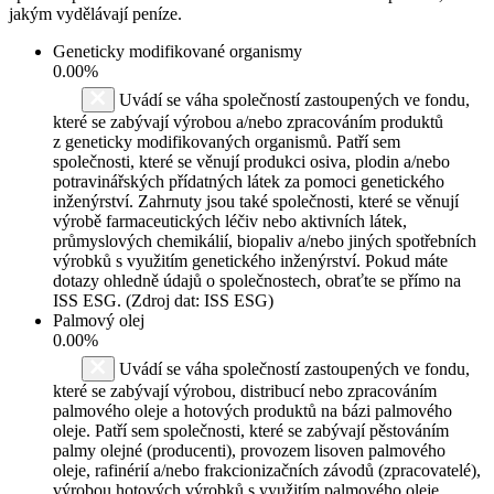
jakým vydělávají peníze.
Geneticky modifikované organismy
0.00%
Uvádí se váha společností zastoupených ve fondu,
které se zabývají výrobou a/nebo zpracováním produktů
z geneticky modifikovaných organismů. Patří sem
společnosti, které se věnují produkci osiva, plodin a/nebo
potravinářských přídatných látek za pomoci genetického
inženýrství. Zahrnuty jsou také společnosti, které se věnují
výrobě farmaceutických léčiv nebo aktivních látek,
průmyslových chemikálií, biopaliv a/nebo jiných spotřebních
výrobků s využitím genetického inženýrství. Pokud máte
dotazy ohledně údajů o společnostech, obraťte se přímo na
ISS ESG. (Zdroj dat: ISS ESG)
Palmový olej
0.00%
Uvádí se váha společností zastoupených ve fondu,
které se zabývají výrobou, distribucí nebo zpracováním
palmového oleje a hotových produktů na bázi palmového
oleje. Patří sem společnosti, které se zabývají pěstováním
palmy olejné (producenti), provozem lisoven palmového
oleje, rafinérií a/nebo frakcionizačních závodů (zpracovatelé),
výrobou hotových výrobků s využitím palmového oleje