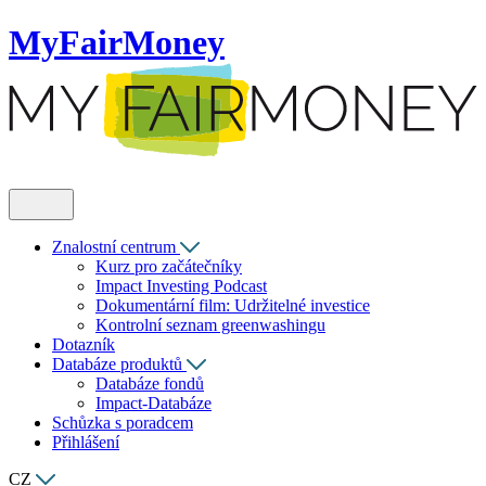
MyFairMoney
Znalostní centrum
Kurz pro začátečníky
Impact Investing Podcast
Dokumentární film: Udržitelné investice
Kontrolní seznam greenwashingu
Dotazník
Databáze produktů
Databáze fondů
Impact-Databáze
Schůzka s poradcem
Přihlášení
CZ