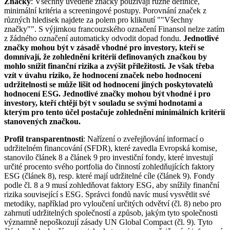
Značky
: Všechny uvedené značky používají různé definice,
minimální kritéria a screeningové postupy. Porovnání značek z
různých hledisek najdete za polem pro kliknutí ""Všechny
značky"". S výjimkou francouzského označení Finansol nelze zatím
z žádného označení automaticky odvodit dopad fondu.
Jednotlivé
značky mohou být v zásadě vhodné pro investory, kteří se
domnívají, že zohlednění kritérií definovaných značkou by
mohlo snížit finanční rizika a zvýšit příležitosti. Je však třeba
vzít v úvahu riziko, že hodnocení značek nebo hodnocení
udržitelnosti se může lišit od hodnocení jiných poskytovatelů
hodnocení ESG. Jednotlivé značky mohou být vhodné i pro
investory, kteří chtějí být v souladu se svými hodnotami a
kterým pro tento účel postačuje zohlednění minimálních kritérií
stanovených značkou.
Profil transparentnosti
: Nařízení o zveřejňování informací o
udržitelném financování (SFDR), které zavedla Evropská komise,
stanovilo článek 8 a článek 9 pro investiční fondy, které investují
určité procento svého portfolia do činností zohledňujících faktory
ESG (článek 8), resp. které mají udržitelné cíle (článek 9). Fondy
podle čl. 8 a 9 musí zohledňovat faktory ESG, aby snížily finanční
rizika související s ESG. Správci fondů navíc musí vysvětlit své
metodiky, například pro vyloučení určitých odvětví (čl. 8) nebo pro
zahrnutí udržitelných společností a způsob, jakým tyto společnosti
významně nepoškozují zásady UN Global Compact (čl. 9). Tyto