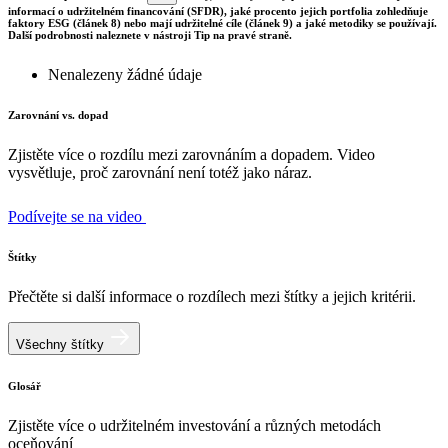
informací o udržitelném financování (SFDR), jaké procento jejich portfolia zohledňuje
faktory ESG (článek 8) nebo mají udržitelné cíle (článek 9) a jaké metodiky se používají.
Další podrobnosti naleznete v nástroji Tip na pravé straně.
Nenalezeny žádné údaje
Zarovnání vs. dopad
Zjistěte více o rozdílu mezi zarovnáním a dopadem. Video
vysvětluje, proč zarovnání není totéž jako náraz.
Podívejte se na video
Štítky
Přečtěte si další informace o rozdílech mezi štítky a jejich kritérii.
Všechny štítky
Glosář
Zjistěte více o udržitelném investování a různých metodách
oceňování