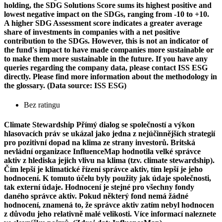
holding, the SDG Solutions Score sums its highest positive and
lowest negative impact on the SDGs, ranging from -10 to +10.
A higher SDG Assessment score indicates a greater average
share of investments in companies with a net positive
contribution to the SDGs. However, this is not an indicator of
the fund's impact to have made companies more sustainable or
to make them more sustainable in the future. If you have any
queries regarding the company data, please contact ISS ESG
directly. Please find more information about the methodology in
the glossary. (Data source: ISS ESG)
Bez ratingu
Climate Stewardship
Přímý dialog se společností a výkon
hlasovacích práv se ukázal jako jedna z nejúčinnějších strategií
pro pozitivní dopad na klima ze strany investorů. Britská
nevládní organizace InfluenceMap hodnotila velké správce
aktiv z hlediska jejich vlivu na klima (tzv. climate stewardship).
Čím lepší je klimatické řízení správce aktiv, tím lepší je jeho
hodnocení. K tomuto účelu byly použity jak údaje společnosti,
tak externí údaje. Hodnocení je stejné pro všechny fondy
daného správce aktiv. Pokud některý fond nemá žádné
hodnocení, znamená to, že správce aktiv zatím nebyl hodnocen
z důvodu jeho relativně malé velikosti. Více informací naleznete