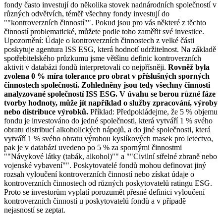
fondy často investují do několika stovek nadnárodních společností v
různých odvětvích, téměř všechny fondy investují do
""kontroverzních činností"". Pokud jsou pro vás některé z těchto
činností problematické, můžete podle toho zaměřit své investice.
Upozornění: Údaje o kontroverzních činnostech z velké části
poskytuje agentura ISS ESG, která hodnotí udržitelnost. Na základě
spotřebitelského průzkumu jsme většinu definic kontroverzních
aktivit v databázi fondů interpretovali co nejpřísněji.
Rovněž byla
zvolena 0 % míra tolerance pro obrat v příslušných sporných
činnostech společnosti. Zohledněny jsou tedy všechny činnosti
analyzované společností ISS ESG. V úvahu se berou různé fáze
tvorby hodnoty, může jít například o služby zpracování, výroby
nebo distribuce výrobků.
Příklad: Předpokládejme, že 5 % objemu
fondu je investováno do jedné společnosti, která vytváří 1 % svého
obratu distribucí alkoholických nápojů, a do jiné společnosti, která
vytváří 1 % svého obratu výrobou kyslíkových masek pro letectvo,
pak je v databázi uvedeno po 5 % za spornými činnostmi
""Návykové látky (tabák, alkohol)"" a ""Civilní střelné zbraně nebo
vojenské vybavení"". Poskytovatelé fondů mohou definovat jiný
rozsah vyloučení kontroverzních činností nebo získat údaje o
kontroverzních činnostech od různých poskytovatelů ratingu ESG.
Proto se investorům vyplatí porozumět přesné definici vyloučení
kontroverzních činností u poskytovatelů fondů a v případě
nejasností se zeptat.