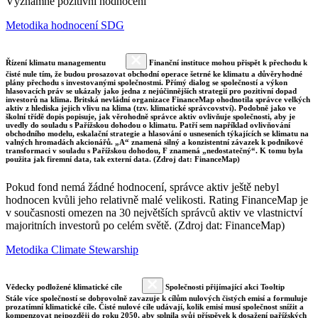
Významné pozitivní hodnocení
Metodika hodnocení SDG
Řízení klimatu managementu
Finanční instituce mohou přispět k přechodu k
čisté nule tím, že budou prosazovat obchodní operace šetrné ke klimatu a důvěryhodné
plány přechodu s investovanými společnostmi. Přímý dialog se společností a výkon
hlasovacích práv se ukázaly jako jedna z nejúčinnějších strategií pro pozitivní dopad
investorů na klima. Britská nevládní organizace FinanceMap ohodnotila správce velkých
aktiv z hlediska jejich vlivu na klima (tzv. klimatické správcovství). Podobně jako ve
školní třídě dopis popisuje, jak věrohodně správce aktiv ovlivňuje společnosti, aby je
uvedly do souladu s Pařížskou dohodou o klimatu. Patří sem například ovlivňování
obchodního modelu, eskalační strategie a hlasování o usneseních týkajících se klimatu na
valných hromadách akcionářů. „A“ znamená silný a konzistentní závazek k podnikové
transformaci v souladu s Pařížskou dohodou, F znamená „nedostatečný“. K tomu byla
použita jak firemní data, tak externí data. (Zdroj dat: FinanceMap)
Pokud fond nemá žádné hodnocení, správce aktiv ještě nebyl
hodnocen kvůli jeho relativně malé velikosti. Rating FinanceMap je
v současnosti omezen na 30 největších správců aktiv ve vlastnictví
majoritních investorů po celém světě. (Zdroj dat: FinanceMap)
Metodika Climate Stewarship
Vědecky podložené klimatické cíle
Společnosti přijímající akci Tooltip
Stále více společností se dobrovolně zavazuje k cílům nulových čistých emisí a formuluje
prozatímní klimatické cíle. Čisté nulové cíle udávají, kolik emisí musí společnost snížit a
kompenzovat nejpozději do roku 2050, aby splnila svůj příspěvek k dosažení pařížských