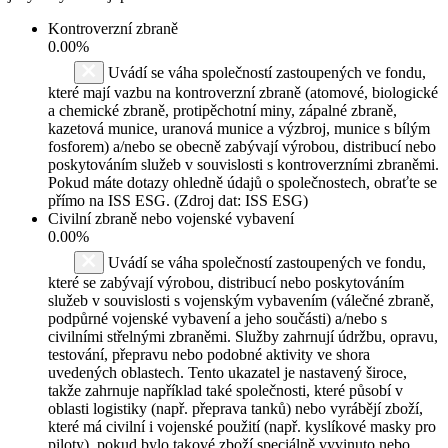
Kontroverzní zbraně
0.00%
Uvádí se váha společností zastoupených ve fondu,
které mají vazbu na kontroverzní zbraně (atomové, biologické
a chemické zbraně, protipěchotní miny, zápalné zbraně,
kazetová munice, uranová munice a výzbroj, munice s bílým
fosforem) a/nebo se obecně zabývají výrobou, distribucí nebo
poskytováním služeb v souvislosti s kontroverzními zbraněmi.
Pokud máte dotazy ohledně údajů o společnostech, obraťte se
přímo na ISS ESG. (Zdroj dat: ISS ESG)
Civilní zbraně nebo vojenské vybavení
0.00%
Uvádí se váha společností zastoupených ve fondu,
které se zabývají výrobou, distribucí nebo poskytováním
služeb v souvislosti s vojenským vybavením (válečné zbraně,
podpůrné vojenské vybavení a jeho součásti) a/nebo s
civilními střelnými zbraněmi. Služby zahrnují údržbu, opravu,
testování, přepravu nebo podobné aktivity ve shora
uvedených oblastech. Tento ukazatel je nastavený široce,
takže zahrnuje například také společnosti, které působí v
oblasti logistiky (např. přeprava tanků) nebo vyrábějí zboží,
které má civilní i vojenské použití (např. kyslíkové masky pro
piloty), pokud bylo takové zboží speciálně vyvinuto nebo