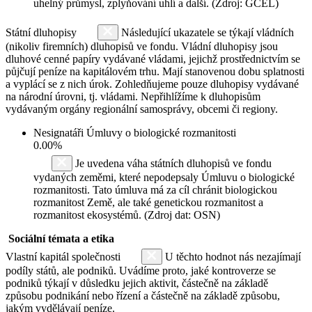
uhelný průmysl, zplyňování uhlí a další. (Zdroj: GCEL)
Státní dluhopisy
Následující ukazatele se týkají vládních
(nikoliv firemních) dluhopisů ve fondu. Vládní dluhopisy jsou
dluhové cenné papíry vydávané vládami, jejichž prostřednictvím se
půjčují peníze na kapitálovém trhu. Mají stanovenou dobu splatnosti
a vyplácí se z nich úrok. Zohledňujeme pouze dluhopisy vydávané
na národní úrovni, tj. vládami. Nepřihlížíme k dluhopisům
vydávaným orgány regionální samosprávy, obcemi či regiony.
Nesignatáři Úmluvy o biologické rozmanitosti
0.00%
Je uvedena váha státních dluhopisů ve fondu
vydaných zeměmi, které nepodepsaly Úmluvu o biologické
rozmanitosti. Tato úmluva má za cíl chránit biologickou
rozmanitost Země, ale také genetickou rozmanitost a
rozmanitost ekosystémů. (Zdroj dat: OSN)
Sociální témata a etika
Vlastní kapitál společnosti
U těchto hodnot nás nezajímají
podíly států, ale podniků. Uvádíme proto, jaké kontroverze se
podniků týkají v důsledku jejich aktivit, částečně na základě
způsobu podnikání nebo řízení a částečně na základě způsobu,
jakým vydělávají peníze.