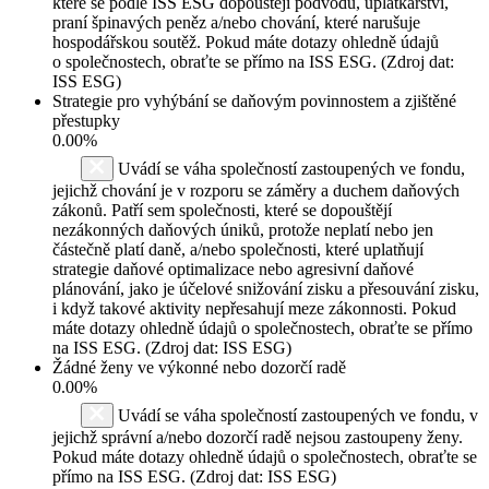
které se podle ISS ESG dopouštějí podvodů, úplatkářství,
praní špinavých peněz a/nebo chování, které narušuje
hospodářskou soutěž. Pokud máte dotazy ohledně údajů
o společnostech, obraťte se přímo na ISS ESG. (Zdroj dat:
ISS ESG)
Strategie pro vyhýbání se daňovým povinnostem a zjištěné
přestupky
0.00%
Uvádí se váha společností zastoupených ve fondu,
jejichž chování je v rozporu se záměry a duchem daňových
zákonů. Patří sem společnosti, které se dopouštějí
nezákonných daňových úniků, protože neplatí nebo jen
částečně platí daně, a/nebo společnosti, které uplatňují
strategie daňové optimalizace nebo agresivní daňové
plánování, jako je účelové snižování zisku a přesouvání zisku,
i když takové aktivity nepřesahují meze zákonnosti. Pokud
máte dotazy ohledně údajů o společnostech, obraťte se přímo
na ISS ESG. (Zdroj dat: ISS ESG)
Žádné ženy ve výkonné nebo dozorčí radě
0.00%
Uvádí se váha společností zastoupených ve fondu, v
jejichž správní a/nebo dozorčí radě nejsou zastoupeny ženy.
Pokud máte dotazy ohledně údajů o společnostech, obraťte se
přímo na ISS ESG. (Zdroj dat: ISS ESG)