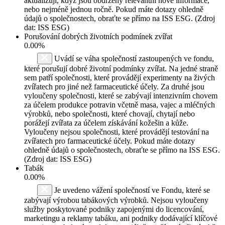
aktualizují, když jsou obdrženy relevantní nové informace,
nebo nejméně jednou ročně. Pokud máte dotazy ohledně
údajů o společnostech, obraťte se přímo na ISS ESG. (Zdroj
dat: ISS ESG)
Porušování dobrých životních podmínek zvířat
0.00%
Uvádí se váha společností zastoupených ve fondu,
které porušují dobré životní podmínky zvířat. Na jedné straně
sem patří společnosti, které provádějí experimenty na živých
zvířatech pro jiné než farmaceutické účely. Za druhé jsou
vyloučeny společnosti, které se zabývají intenzivním chovem
za účelem produkce potravin včetně masa, vajec a mléčných
výrobků, nebo společnosti, které chovají, chytají nebo
porážejí zvířata za účelem získávání kožešin a kůže.
Vyloučeny nejsou společnosti, které provádějí testování na
zvířatech pro farmaceutické účely. Pokud máte dotazy
ohledně údajů o společnostech, obraťte se přímo na ISS ESG.
(Zdroj dat: ISS ESG)
Tabák
0.00%
Je uvedeno vážení společností ve Fondu, které se
zabývají výrobou tabákových výrobků. Nejsou vyloučeny
služby poskytované podniky zapojenými do licencování,
marketingu a reklamy tabáku, ani podniky dodávající klíčové