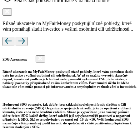
Sekce: Jak používat informace v databázi fondů?
Různé ukazatele na MyFairMoney poskytují různé pohledy, které
vám pomáhají sladit investice s vašimi osobními cíli udržitelnosti...
SDG Assessment
Různé ukazatele na MyFairMoney poskytují různé pohledy, které vám pomohou sladit
vaše investice s vašimi osobními cíli udržitelnosti. Ať už se snažíte vytvořit skutečný
dopad, investovat podle svých hodnot nebo posoudit výkonnost ESG, tato nástroje
nabízejí poznatky přizpůsobené vašim konkrétním cílům. Porozumění účelu každého
ukazatele vám může pomoci při informovaném a smysluplném rozhodování o investicích.
Hodnocení SDG posuzuje, jak dobře jsou základní společnosti fondu sladěny s Cíli
udržitelného rozvoje (SDG) Organizace spojených národů, jako je opatření v oblasti
klimatu, čistá voda nebo kvalitní vzdělání. Skóre je vypočítáno jako vážený průměr
skóre řešení SDG každé držby, které odráží její nejvýznamnější pozitivní a negativní
příspěvky k SDG. Skóre se pohybuje v rozmezí od -10 do +10. Vyšší hodnocení SDG
naznačuje větší průměrný podíl investic do společností s čistě pozitivním příspěvkem k
řešením sladěným s SDG.