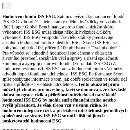
Hodnocení fondů ISS ESG
: Zatímco hvězdičky hodnocení fondů
ISS ESG v horní části této stránky udělují hvězdičky ve vztahu k
třídě Lipper Global Benchmark, a proto fond s nízkým skóre
výkonnosti ISS ESG může získat několik hvězdiček. Skóre
výkonnosti ISS ESG ve spodní části této stránky představuje
absolutní hodnocení fondu z hlediska ESG. Skóre ISS ESG se
pohybuje od 0 do 100, přičemž 100 představuje ""velmi dobré"".
Pro výpočet se jednotlivá hodnocení společností v oblastech
životního prostředí, sociálních věcí a správy a řízení společností
kombinují a agregují na úrovni fondu. (Zdroj dat: ISS ESG) Z
hodnocení výkonnosti ISS ESG ani z hodnocení fondu však nelze
odvodit dopad fondu na udržitelnost. ISS ESG Performance Score
spíše poskytuje informace o tom, jak dobře společnosti ve fondu řídí
rizika a příležitosti v oblasti udržitelnosti.
Tento ukazatel proto
může být vhodný pro investory, kteří se domnívají, že obzvláště
dobrá integrace rizik a příležitostí udržitelnosti na základě
hodnocení ISS ESG by mohla snížit finanční riziko a/nebo
zvýšit příležitosti. Je však třeba vzít v úvahu riziko, že
hodnocení integrace rizik a příležitostí udržitelnosti jednotlivých
společností ze strany ISS ESG se může lišit od jiných
poskytovatelů hodnocení ESG.