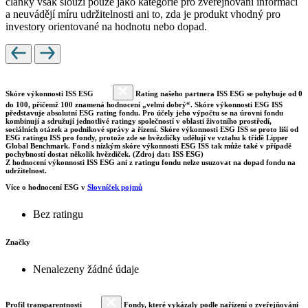
články však slouží pouze jako kategorie pro zveřejňování informací
a neuvádějí míru udržitelnosti ani to, zda je produkt vhodný pro
investory orientované na hodnotu nebo dopad.
Skóre výkonnosti ISS ESG
Rating našeho partnera ISS ESG se pohybuje od 0
do 100, přičemž 100 znamená hodnocení „velmi dobrý“. Skóre výkonnosti ESG ISS
představuje absolutní ESG rating fondu. Pro účely jeho výpočtu se na úrovni fondu
kombinují a sdružují jednotlivé ratingy společností v oblasti životního prostředí,
sociálních otázek a podnikové správy a řízení. Skóre výkonnosti ESG ISS se proto liší od
ESG ratingu ISS pro fondy, protože zde se hvězdičky udělují ve vztahu k třídě Lipper
Global Benchmark. Fond s nízkým skóre výkonnosti ESG ISS tak může také v případě
pochybností dostat několik hvězdiček. (Zdroj dat: ISS ESG)
Z hodnocení výkonnosti ISS ESG ani z ratingu fondu nelze usuzovat na dopad fondu na
udržitelnost.
Více o hodnocení ESG v
Slovníček pojmů
Bez ratingu
Značky
Nenalezeny žádné údaje
Profil transparentnosti
Fondy, které vykázaly podle nařízení o zveřejňování