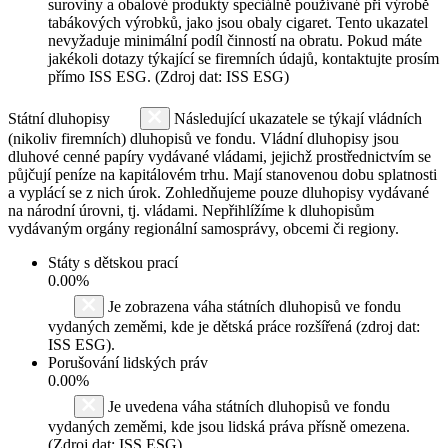
suroviny a obalové produkty speciálně používané při výrobě
tabákových výrobků, jako jsou obaly cigaret. Tento ukazatel
nevyžaduje minimální podíl činností na obratu. Pokud máte
jakékoli dotazy týkající se firemních údajů, kontaktujte prosím
přímo ISS ESG. (Zdroj dat: ISS ESG)
Státní dluhopisy
Následující ukazatele se týkají vládních
(nikoliv firemních) dluhopisů ve fondu. Vládní dluhopisy jsou
dluhové cenné papíry vydávané vládami, jejichž prostřednictvím se
půjčují peníze na kapitálovém trhu. Mají stanovenou dobu splatnosti
a vyplácí se z nich úrok. Zohledňujeme pouze dluhopisy vydávané
na národní úrovni, tj. vládami. Nepřihlížíme k dluhopisům
vydávaným orgány regionální samosprávy, obcemi či regiony.
Státy s dětskou prací
0.00%
Je zobrazena váha státních dluhopisů ve fondu
vydaných zeměmi, kde je dětská práce rozšířená (zdroj dat:
ISS ESG).
Porušování lidských práv
0.00%
Je uvedena váha státních dluhopisů ve fondu
vydaných zeměmi, kde jsou lidská práva přísně omezena.
(Zdroj dat: ISS ESG)