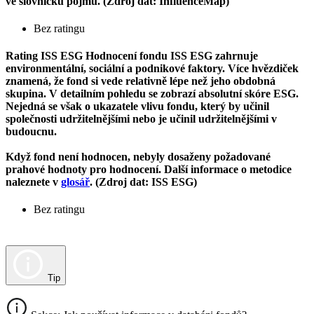
ve slovníčku pojmů. (Zdroj dat: InfluenceMap)
Bez ratingu
Rating ISS ESG
Hodnocení fondu ISS ESG zahrnuje
environmentální, sociální a podnikové faktory. Více hvězdiček
znamená, že fond si vede relativně lépe než jeho obdobná
skupina. V detailním pohledu se zobrazí absolutní skóre ESG.
Nejedná se však o ukazatele vlivu fondu, který by učinil
společnosti udržitelnějšími nebo je učinil udržitelnějšími v
budoucnu.
Když fond není hodnocen, nebyly dosaženy požadované
prahové hodnoty pro hodnocení. Další informace o metodice
naleznete v
glosář
. (Zdroj dat: ISS ESG)
Bez ratingu
Tip