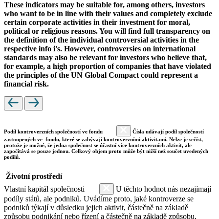
These indicators may be suitable for, among others, investors
who want to be in line with their values and completely exclude
certain corporate activities in their investment for moral,
political or religious reasons. You will find full transparency on
the definition of the individual controversial activities in the
respective info i's. However, controversies on international
standards may also be relevant for investors who believe that,
for example, a high proportion of companies that have violated
the principles of the UN Global Compact could represent a
financial risk.
Podíl kontroverzních společností ve fondu
Čísla udávají podíl společností
zastoupených ve fondu, které se zabývají kontroverzními aktivitami. Nelze je sečíst,
protože je možné, že jedna společnost se účastní více kontroverzních aktivit, ale
započítává se pouze jednou. Celkový objem proto může být nižší než součet uvedených
podílů.
Životní prostředí
Vlastní kapitál společnosti
U těchto hodnot nás nezajímají
podíly států, ale podniků. Uvádíme proto, jaké kontroverze se
podniků týkají v důsledku jejich aktivit, částečně na základě
způsobu podnikání nebo řízení a částečně na základě způsobu,