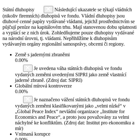
Státní dluhopisy
Následující ukazatele se týkají vládních
(nikoliv firemních) dluhopisů ve fondu. Vládní dluhopisy jsou
dluhové cenné papíry vydávané vládami, jejichž prostřednictvím se
půjčují peníze na kapitálovém trhu. Mají stanovenou dobu splatnosti
a vyplácí se z nich úrok. Zohledňujeme pouze dluhopisy vydávané
na národní úrovni, tj. vládami. Nepřihlížíme k dluhopisům
vydávaným orgány regionální samosprávy, obcemi či regiony.
Země s jadernými zbraněmi
0.00%
Je uvedena váha státních dluhopisů ve fondu
vydaných zeměmi uvedenými SIPRI jako země vlastnící
jaderné zbraně. (Zdroj dat: SIPRI)
Globální mírová kontroverze
0.00%
Je naznačeno vážení státních dluhopisů ve fondu
vydaných zeměmi klasifikovanými jako „velmi nízké“ v
„Global Peace Index“ nevládní organizace „Institute for
Economics and Peace“, a proto jsou považovány za velmi
náchylné ke konfliktům. (Zdroj dat: Institut pro ekonomiku a
mír)
Vnímaná korupce
0.00%