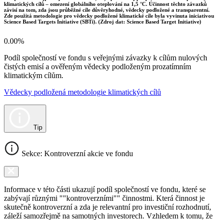
klimatických cílů – omezení globálního oteplování na 1,5 °C. Účinnost těchto závazků
závisí na tom, zda jsou průběžné cíle důvěryhodné, vědecky podložené a transparentní.
Zde použitá metodologie pro vědecky podložené klimatické cíle byla vyvinuta iniciativou
Science Based Targets Initiative (SBTi). (Zdroj dat: Science Based Target Initiative)
0.00%
Podíl společností ve fondu s veřejnými závazky k cílům nulových
čistých emisí a ověřeným vědecky podloženým prozatímním
klimatickým cílům.
Vědecky podložená metodologie klimatických cílů
Tip
Sekce: Kontroverzní akcie ve fondu
Informace v této části ukazují podíl společností ve fondu, které se
zabývají různými ""kontroverzními"" činnostmi. Která činnost je
skutečně kontroverzní a zda je relevantní pro investiční rozhodnutí,
záleží samozřejmě na samotných investorech. Vzhledem k tomu, že