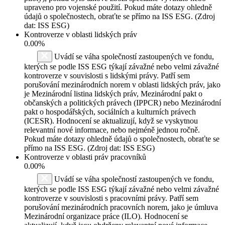
upraveno pro vojenské použití. Pokud máte dotazy ohledně
údajů o společnostech, obraťte se přímo na ISS ESG. (Zdroj
dat: ISS ESG)
Kontroverze v oblasti lidských práv
0.00%
Uvádí se váha společností zastoupených ve fondu,
kterých se podle ISS ESG týkají závažné nebo velmi závažné
kontroverze v souvislosti s lidskými právy. Patří sem
porušování mezinárodních norem v oblasti lidských práv, jako
je Mezinárodní listina lidských práv, Mezinárodní pakt o
občanských a politických právech (IPPCR) nebo Mezinárodní
pakt o hospodářských, sociálních a kulturních právech
(ICESR). Hodnocení se aktualizují, když se vyskytnou
relevantní nové informace, nebo nejméně jednou ročně.
Pokud máte dotazy ohledně údajů o společnostech, obraťte se
přímo na ISS ESG. (Zdroj dat: ISS ESG)
Kontroverze v oblasti práv pracovníků
0.00%
Uvádí se váha společností zastoupených ve fondu,
kterých se podle ISS ESG týkají závažné nebo velmi závažné
kontroverze v souvislosti s pracovními právy. Patří sem
porušování mezinárodních pracovních norem, jako je úmluva
Mezinárodní organizace práce (ILO). Hodnocení se