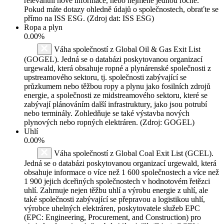
relevantní nové informace, nebo nejméně jednou ročně.
Pokud máte dotazy ohledně údajů o společnostech, obraťte se
přímo na ISS ESG. (Zdroj dat: ISS ESG)
Ropa a plyn
0.00%
Váha společností z Global Oil & Gas Exit List
(GOGEL). Jedná se o databázi poskytovanou organizací
urgewald, která obsahuje ropné a plynárenské společnosti z
upstreamového sektoru, tj. společnosti zabývající se
průzkumem nebo těžbou ropy a plynu jako fosilních zdrojů
energie, a společnosti ze midstreamového sektoru, které se
zabývají plánováním další infrastruktury, jako jsou potrubí
nebo terminály. Zohledňuje se také výstavba nových
plynových nebo ropných elektráren. (Zdroj: GOGEL)
Uhlí
0.00%
Váha společností z Global Coal Exit List (GCEL).
Jedná se o databázi poskytovanou organizací urgewald, která
obsahuje informace o více než 1 600 společnostech a více než
1 900 jejich dceřiných společnostech v hodnotovém řetězci
uhlí. Zahrnuje nejen těžbu uhlí a výrobu energie z uhlí, ale
také společnosti zabývající se přepravou a logistikou uhlí,
výrobce uhelných elektráren, poskytovatele služeb EPC
(EPC: Engineering, Procurement, and Construction) pro