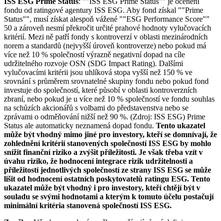
ISS ESG Prime Status
: ""ISS ESG Prime Status"" je ocenění
fondu od ratingové agentury ISS ESG. Aby fond získal ""Prime
Status"", musí získat alespoň vážené ""ESG Performance Score""
50 a zároveň nesmí překročit určité prahové hodnoty vylučovacích
kritérií. Mezi ně patří fondy s kontroverzí v oblasti mezinárodních
norem a standardů (nejvyšší úroveň kontroverze) nebo pokud má
více než 10 % společností výrazně negativní dopad na cíle
udržitelného rozvoje OSN (SDG Impact Rating). Dalšími
vylučovacími kritérii jsou uhlíková stopa vyšší než 150 % ve
srovnání s průměrem srovnatelné skupiny fondu nebo pokud fond
investuje do společností, které působí v oblasti kontroverzních
zbraní, nebo pokud je u více než 10 % společností ve fondu souhlas
na schůzích akcionářů s volbami do představenstva nebo se
zprávami o odměňování nižší než 90 %. (Zdroj: ISS ESG) Prime
Status ale automaticky neznamená dopad fondu.
Tento ukazatel
může být vhodný mimo jiné pro investory, kteří se domnívají, že
zohlednění kritérií stanovených společností ISS ESG by mohlo
snížit finanční riziko a zvýšit příležitosti. Je však třeba vzít v
úvahu riziko, že hodnocení integrace rizik udržitelnosti a
příležitostí jednotlivých společností ze strany ISS ESG se může
lišit od hodnocení ostatních poskytovatelů ratingu ESG. Tento
ukazatel může být vhodný i pro investory, kteří chtějí být v
souladu se svými hodnotami a kterým k tomuto účelu postačují
minimální kritéria stanovená společností ISS ESG.