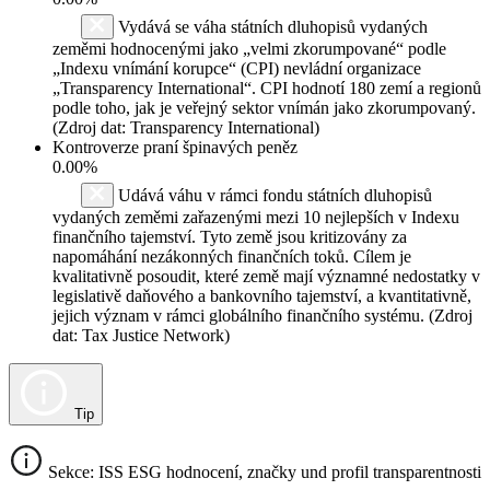
Vydává se váha státních dluhopisů vydaných
zeměmi hodnocenými jako „velmi zkorumpované“ podle
„Indexu vnímání korupce“ (CPI) nevládní organizace
„Transparency International“. CPI hodnotí 180 zemí a regionů
podle toho, jak je veřejný sektor vnímán jako zkorumpovaný.
(Zdroj dat: Transparency International)
Kontroverze praní špinavých peněz
0.00%
Udává váhu v rámci fondu státních dluhopisů
vydaných zeměmi zařazenými mezi 10 nejlepších v Indexu
finančního tajemství. Tyto země jsou kritizovány za
napomáhání nezákonných finančních toků. Cílem je
kvalitativně posoudit, které země mají významné nedostatky v
legislativě daňového a bankovního tajemství, a kvantitativně,
jejich význam v rámci globálního finančního systému. (Zdroj
dat: Tax Justice Network)
Tip
Sekce: ISS ESG hodnocení, značky und profil transparentnosti