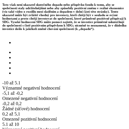
Toto však není ukazatel skutečného dopadu nebo příspěvku fondu k tomu, aby se
společnosti staly udržitelnějšími nebo aby způsobily pozitivní změnu v reálné ekonomice
(viz také video o rozdílu mezi sladěním a dopadem v dolní části této stránky). Tento
ukazatel může být zvláště vhodný pro investory, kteří chtějí být v souladu se svými
hodnotami a proto chtějí investovat do společností, které průměrně pozitivně přispívají k
SDG. Vysoké hodnocení SDG může pomoci zajistit, že se investice průměrně uskutečňují
do společností s čistě pozitivním příspěvkem k SDG; nicméně to neznamená, že v důsledku
investice došlo k jakékoli změně chování společnosti (k „dopadu“).
-10 až 5.1
Významné negativní hodnocení
-5,1 až -0,2
Omezené negativní hodnocení
-0,2 až 0,2
Žádné (síťové) hodnocení
0,2 až 5,1
Omezené pozitivní hodnocení
5.1 až 10