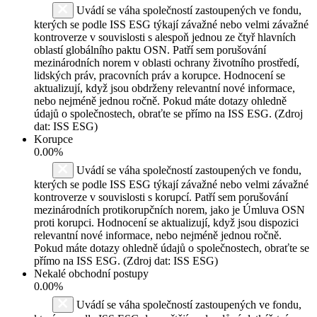
Uvádí se váha společností zastoupených ve fondu,
kterých se podle ISS ESG týkají závažné nebo velmi závažné
kontroverze v souvislosti s alespoň jednou ze čtyř hlavních
oblastí globálního paktu OSN. Patří sem porušování
mezinárodních norem v oblasti ochrany životního prostředí,
lidských práv, pracovních práv a korupce. Hodnocení se
aktualizují, když jsou obdrženy relevantní nové informace,
nebo nejméně jednou ročně. Pokud máte dotazy ohledně
údajů o společnostech, obraťte se přímo na ISS ESG. (Zdroj
dat: ISS ESG)
Korupce
0.00%
Uvádí se váha společností zastoupených ve fondu,
kterých se podle ISS ESG týkají závažné nebo velmi závažné
kontroverze v souvislosti s korupcí. Patří sem porušování
mezinárodních protikorupčních norem, jako je Úmluva OSN
proti korupci. Hodnocení se aktualizují, když jsou dispozici
relevantní nové informace, nebo nejméně jednou ročně.
Pokud máte dotazy ohledně údajů o společnostech, obraťte se
přímo na ISS ESG. (Zdroj dat: ISS ESG)
Nekalé obchodní postupy
0.00%
Uvádí se váha společností zastoupených ve fondu,