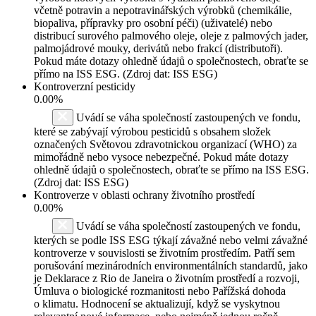
včetně potravin a nepotravinářských výrobků (chemikálie,
biopaliva, přípravky pro osobní péči) (uživatelé) nebo
distribucí surového palmového oleje, oleje z palmových jader,
palmojádrové mouky, derivátů nebo frakcí (distributoři).
Pokud máte dotazy ohledně údajů o společnostech, obraťte se
přímo na ISS ESG. (Zdroj dat: ISS ESG)
Kontroverzní pesticidy
0.00%
Uvádí se váha společností zastoupených ve fondu,
které se zabývají výrobou pesticidů s obsahem složek
označených Světovou zdravotnickou organizací (WHO) za
mimořádně nebo vysoce nebezpečné. Pokud máte dotazy
ohledně údajů o společnostech, obraťte se přímo na ISS ESG.
(Zdroj dat: ISS ESG)
Kontroverze v oblasti ochrany životního prostředí
0.00%
Uvádí se váha společností zastoupených ve fondu,
kterých se podle ISS ESG týkají závažné nebo velmi závažné
kontroverze v souvislosti se životním prostředím. Patří sem
porušování mezinárodních environmentálních standardů, jako
je Deklarace z Rio de Janeira o životním prostředí a rozvoji,
Úmluva o biologické rozmanitosti nebo Pařížská dohoda
o klimatu. Hodnocení se aktualizují, když se vyskytnou