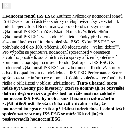
Hodnocení fondů ISS ESG
: Zatímco hvězdičky hodnocení fondů
ISS ESG v horní části této stránky udělují hvězdičky ve vztahu k
třídě Lipper Global Benchmark, a proto fond s nízkým skóre
výkonnosti ISS ESG může získat několik hvězdiček. Skóre
výkonnosti ISS ESG ve spodní části této stránky představuje
absolutní hodnocení fondu z hlediska ESG. Skóre ISS ESG se
pohybuje od 0 do 100, přičemž 100 představuje ""velmi dobré"".
Pro výpočet se jednotlivá hodnocení společností v oblastech
životního prostředí, sociálních věcí a správy a řízení společností
kombinují a agregují na úrovni fondu. (Zdroj dat: ISS ESG) Z
hodnocení výkonnosti ISS ESG ani z hodnocení fondu však nelze
odvodit dopad fondu na udržitelnost. ISS ESG Performance Score
spíše poskytuje informace o tom, jak dobře společnosti ve fondu řídí
rizika a příležitosti v oblasti udržitelnosti.
Tento ukazatel proto
může být vhodný pro investory, kteří se domnívají, že obzvláště
dobrá integrace rizik a příležitostí udržitelnosti na základě
hodnocení ISS ESG by mohla snížit finanční riziko a/nebo
zvýšit příležitosti. Je však třeba vzít v úvahu riziko, že
hodnocení integrace rizik a příležitostí udržitelnosti jednotlivých
společností ze strany ISS ESG se může lišit od jiných
poskytovatelů hodnocení ESG.