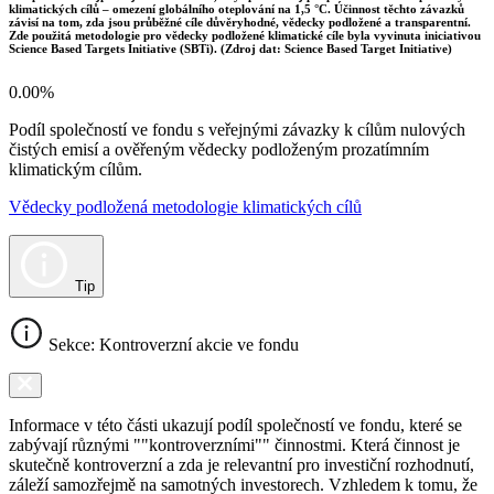
klimatických cílů – omezení globálního oteplování na 1,5 °C. Účinnost těchto závazků
závisí na tom, zda jsou průběžné cíle důvěryhodné, vědecky podložené a transparentní.
Zde použitá metodologie pro vědecky podložené klimatické cíle byla vyvinuta iniciativou
Science Based Targets Initiative (SBTi). (Zdroj dat: Science Based Target Initiative)
0.00%
Podíl společností ve fondu s veřejnými závazky k cílům nulových
čistých emisí a ověřeným vědecky podloženým prozatímním
klimatickým cílům.
Vědecky podložená metodologie klimatických cílů
Tip
Sekce: Kontroverzní akcie ve fondu
Informace v této části ukazují podíl společností ve fondu, které se
zabývají různými ""kontroverzními"" činnostmi. Která činnost je
skutečně kontroverzní a zda je relevantní pro investiční rozhodnutí,
záleží samozřejmě na samotných investorech. Vzhledem k tomu, že