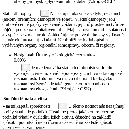
uhelný průmysl, zplyňování uhlí a další. (Zdroj: GCEL)
Státní dluhopisy
Následující ukazatele se týkají vládních
(nikoliv firemních) dluhopisů ve fondu. Vládní dluhopisy jsou
dluhové cenné papíry vydávané vládami, jejichž prostřednictvím se
půjčují peníze na kapitálovém trhu. Mají stanovenou dobu splatnosti
a vyplácí se z nich úrok. Zohledňujeme pouze dluhopisy vydávané
na národní úrovni, tj. vládami. Nepřihlížíme k dluhopisům
vydávaným orgány regionální samosprávy, obcemi či regiony.
Nesignatáři Úmluvy o biologické rozmanitosti
0.00%
Je uvedena váha státních dluhopisů ve fondu
vydaných zeměmi, které nepodepsaly Úmluvu o biologické
rozmanitosti. Tato úmluva má za cíl chránit biologickou
rozmanitost Země, ale také genetickou rozmanitost a
rozmanitost ekosystémů. (Zdroj dat: OSN)
Sociální témata a etika
Vlastní kapitál společnosti
U těchto hodnot nás nezajímají
podíly států, ale podniků. Uvádíme proto, jaké kontroverze se
podniků týkají v důsledku jejich aktivit, částečně na základě
způsobu podnikání nebo řízení a částečně na základě způsobu,
jakým vydělávají peníze.