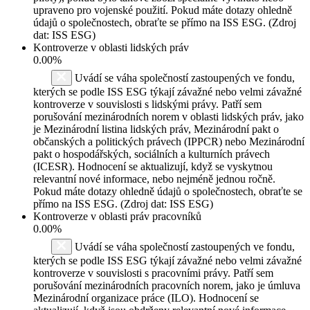
upraveno pro vojenské použití. Pokud máte dotazy ohledně
údajů o společnostech, obraťte se přímo na ISS ESG. (Zdroj
dat: ISS ESG)
Kontroverze v oblasti lidských práv
0.00%
Uvádí se váha společností zastoupených ve fondu,
kterých se podle ISS ESG týkají závažné nebo velmi závažné
kontroverze v souvislosti s lidskými právy. Patří sem
porušování mezinárodních norem v oblasti lidských práv, jako
je Mezinárodní listina lidských práv, Mezinárodní pakt o
občanských a politických právech (IPPCR) nebo Mezinárodní
pakt o hospodářských, sociálních a kulturních právech
(ICESR). Hodnocení se aktualizují, když se vyskytnou
relevantní nové informace, nebo nejméně jednou ročně.
Pokud máte dotazy ohledně údajů o společnostech, obraťte se
přímo na ISS ESG. (Zdroj dat: ISS ESG)
Kontroverze v oblasti práv pracovníků
0.00%
Uvádí se váha společností zastoupených ve fondu,
kterých se podle ISS ESG týkají závažné nebo velmi závažné
kontroverze v souvislosti s pracovními právy. Patří sem
porušování mezinárodních pracovních norem, jako je úmluva
Mezinárodní organizace práce (ILO). Hodnocení se