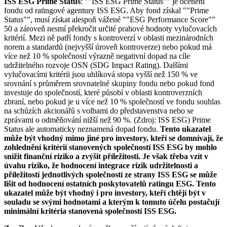
ISS ESG Prime Status
: ""ISS ESG Prime Status"" je ocenění
fondu od ratingové agentury ISS ESG. Aby fond získal ""Prime
Status"", musí získat alespoň vážené ""ESG Performance Score""
50 a zároveň nesmí překročit určité prahové hodnoty vylučovacích
kritérií. Mezi ně patří fondy s kontroverzí v oblasti mezinárodních
norem a standardů (nejvyšší úroveň kontroverze) nebo pokud má
více než 10 % společností výrazně negativní dopad na cíle
udržitelného rozvoje OSN (SDG Impact Rating). Dalšími
vylučovacími kritérii jsou uhlíková stopa vyšší než 150 % ve
srovnání s průměrem srovnatelné skupiny fondu nebo pokud fond
investuje do společností, které působí v oblasti kontroverzních
zbraní, nebo pokud je u více než 10 % společností ve fondu souhlas
na schůzích akcionářů s volbami do představenstva nebo se
zprávami o odměňování nižší než 90 %. (Zdroj: ISS ESG) Prime
Status ale automaticky neznamená dopad fondu.
Tento ukazatel
může být vhodný mimo jiné pro investory, kteří se domnívají, že
zohlednění kritérií stanovených společností ISS ESG by mohlo
snížit finanční riziko a zvýšit příležitosti. Je však třeba vzít v
úvahu riziko, že hodnocení integrace rizik udržitelnosti a
příležitostí jednotlivých společností ze strany ISS ESG se může
lišit od hodnocení ostatních poskytovatelů ratingu ESG. Tento
ukazatel může být vhodný i pro investory, kteří chtějí být v
souladu se svými hodnotami a kterým k tomuto účelu postačují
minimální kritéria stanovená společností ISS ESG.