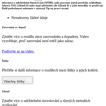
informací o udržitelném financování (SFDR), jaké procento jejich portfolia zohledňuje
faktory ESG (článek 8) nebo mají udržitelné cíle (článek 9) a jaké metodiky se používají.
Další podrobnosti naleznete v nástroji Tip na pravé straně.
Nenalezeny žádné údaje
Zarovnání vs. dopad
Zjistěte více o rozdílu mezi zarovnáním a dopadem. Video
vysvětluje, proč zarovnání není totéž jako náraz.
Podívejte se na video
Štítky
Přečtěte si další informace o rozdílech mezi štítky a jejich kritérii.
Všechny štítky
Glosář
Zjistěte více o udržitelném investování a různých metodách
oceňování