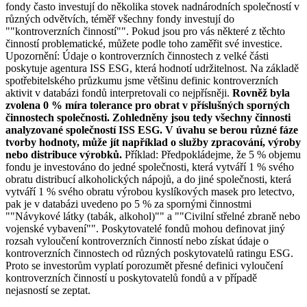
fondy často investují do několika stovek nadnárodních společností v
různých odvětvích, téměř všechny fondy investují do
""kontroverzních činností"". Pokud jsou pro vás některé z těchto
činností problematické, můžete podle toho zaměřit své investice.
Upozornění: Údaje o kontroverzních činnostech z velké části
poskytuje agentura ISS ESG, která hodnotí udržitelnost. Na základě
spotřebitelského průzkumu jsme většinu definic kontroverzních
aktivit v databázi fondů interpretovali co nejpřísněji.
Rovněž byla
zvolena 0 % míra tolerance pro obrat v příslušných sporných
činnostech společnosti. Zohledněny jsou tedy všechny činnosti
analyzované společností ISS ESG. V úvahu se berou různé fáze
tvorby hodnoty, může jít například o služby zpracování, výroby
nebo distribuce výrobků.
Příklad: Předpokládejme, že 5 % objemu
fondu je investováno do jedné společnosti, která vytváří 1 % svého
obratu distribucí alkoholických nápojů, a do jiné společnosti, která
vytváří 1 % svého obratu výrobou kyslíkových masek pro letectvo,
pak je v databázi uvedeno po 5 % za spornými činnostmi
""Návykové látky (tabák, alkohol)"" a ""Civilní střelné zbraně nebo
vojenské vybavení"". Poskytovatelé fondů mohou definovat jiný
rozsah vyloučení kontroverzních činností nebo získat údaje o
kontroverzních činnostech od různých poskytovatelů ratingu ESG.
Proto se investorům vyplatí porozumět přesné definici vyloučení
kontroverzních činností u poskytovatelů fondů a v případě
nejasností se zeptat.