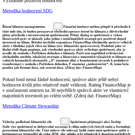
Významné pozitivní hodnocení
Metodika hodnocení SDG
Řízení klimatu managementu
Finanční instituce mohou přispět k přechodu k
čisté nule tím, že budou prosazovat obchodní operace šetrné ke klimatu a důvěryhodné
plány přechodu s investovanými společnostmi. Přímý dialog se společností a výkon
hlasovacích práv se ukázaly jako jedna z nejúčinnějších strategií pro pozitivní dopad
investorů na klima. Britská nevládní organizace FinanceMap ohodnotila správce velkých
aktiv z hlediska jejich vlivu na klima (tzv. klimatické správcovství). Podobně jako ve
školní třídě dopis popisuje, jak věrohodně správce aktiv ovlivňuje společnosti, aby je
uvedly do souladu s Pařížskou dohodou o klimatu. Patří sem například ovlivňování
obchodního modelu, eskalační strategie a hlasování o usneseních týkajících se klimatu na
valných hromadách akcionářů. „A“ znamená silný a konzistentní závazek k podnikové
transformaci v souladu s Pařížskou dohodou, F znamená „nedostatečný“. K tomu byla
použita jak firemní data, tak externí data. (Zdroj dat: FinanceMap)
Pokud fond nemá žádné hodnocení, správce aktiv ještě nebyl
hodnocen kvůli jeho relativně malé velikosti. Rating FinanceMap je
v současnosti omezen na 30 největších správců aktiv ve vlastnictví
majoritních investorů po celém světě. (Zdroj dat: FinanceMap)
Metodika Climate Stewarship
Vědecky podložené klimatické cíle
Společnosti přijímající akci Tooltip
Stále více společností se dobrovolně zavazuje k cílům nulových čistých emisí a formuluje
prozatímní klimatické cíle. Čisté nulové cíle udávají, kolik emisí musí společnost snížit a
kompenzovat nejpozději do roku 2050, aby splnila svůj příspěvek k dosažení pařížských