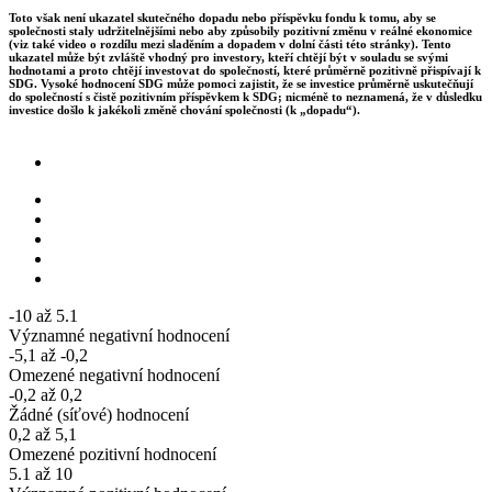
Toto však není ukazatel skutečného dopadu nebo příspěvku fondu k tomu, aby se
společnosti staly udržitelnějšími nebo aby způsobily pozitivní změnu v reálné ekonomice
(viz také video o rozdílu mezi sladěním a dopadem v dolní části této stránky). Tento
ukazatel může být zvláště vhodný pro investory, kteří chtějí být v souladu se svými
hodnotami a proto chtějí investovat do společností, které průměrně pozitivně přispívají k
SDG. Vysoké hodnocení SDG může pomoci zajistit, že se investice průměrně uskutečňují
do společností s čistě pozitivním příspěvkem k SDG; nicméně to neznamená, že v důsledku
investice došlo k jakékoli změně chování společnosti (k „dopadu“).
-10 až 5.1
Významné negativní hodnocení
-5,1 až -0,2
Omezené negativní hodnocení
-0,2 až 0,2
Žádné (síťové) hodnocení
0,2 až 5,1
Omezené pozitivní hodnocení
5.1 až 10