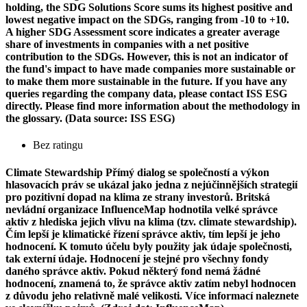
holding, the SDG Solutions Score sums its highest positive and
lowest negative impact on the SDGs, ranging from -10 to +10.
A higher SDG Assessment score indicates a greater average
share of investments in companies with a net positive
contribution to the SDGs. However, this is not an indicator of
the fund's impact to have made companies more sustainable or
to make them more sustainable in the future. If you have any
queries regarding the company data, please contact ISS ESG
directly. Please find more information about the methodology in
the glossary. (Data source: ISS ESG)
Bez ratingu
Climate Stewardship
Přímý dialog se společností a výkon
hlasovacích práv se ukázal jako jedna z nejúčinnějších strategií
pro pozitivní dopad na klima ze strany investorů. Britská
nevládní organizace InfluenceMap hodnotila velké správce
aktiv z hlediska jejich vlivu na klima (tzv. climate stewardship).
Čím lepší je klimatické řízení správce aktiv, tím lepší je jeho
hodnocení. K tomuto účelu byly použity jak údaje společnosti,
tak externí údaje. Hodnocení je stejné pro všechny fondy
daného správce aktiv. Pokud některý fond nemá žádné
hodnocení, znamená to, že správce aktiv zatím nebyl hodnocen
z důvodu jeho relativně malé velikosti. Více informací naleznete