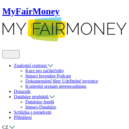
MyFairMoney
Znalostní centrum
Kurz pro začátečníky
Impact Investing Podcast
Dokumentární film: Udržitelné investice
Kontrolní seznam greenwashingu
Dotazník
Databáze produktů
Databáze fondů
Impact-Databáze
Schůzka s poradcem
Přihlášení
CZ