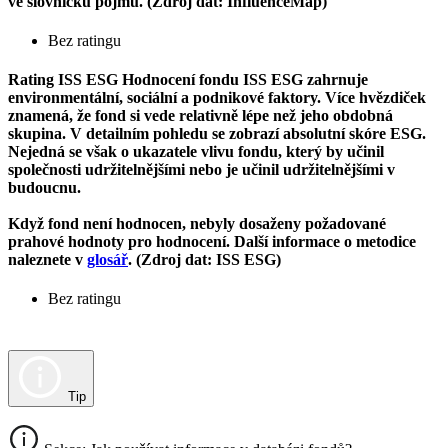
ve slovníčku pojmů. (Zdroj dat: InfluenceMap)
Bez ratingu
Rating ISS ESG
Hodnocení fondu ISS ESG zahrnuje
environmentální, sociální a podnikové faktory. Více hvězdiček
znamená, že fond si vede relativně lépe než jeho obdobná
skupina. V detailním pohledu se zobrazí absolutní skóre ESG.
Nejedná se však o ukazatele vlivu fondu, který by učinil
společnosti udržitelnějšími nebo je učinil udržitelnějšími v
budoucnu.
Když fond není hodnocen, nebyly dosaženy požadované
prahové hodnoty pro hodnocení. Další informace o metodice
naleznete v
glosář
. (Zdroj dat: ISS ESG)
Bez ratingu
Tip