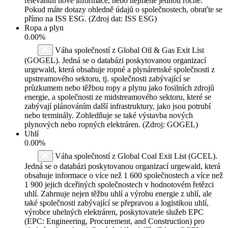
relevantní nové informace, nebo nejméně jednou ročně.
Pokud máte dotazy ohledně údajů o společnostech, obraťte se
přímo na ISS ESG. (Zdroj dat: ISS ESG)
Ropa a plyn
0.00%
Váha společností z Global Oil & Gas Exit List
(GOGEL). Jedná se o databázi poskytovanou organizací
urgewald, která obsahuje ropné a plynárenské společnosti z
upstreamového sektoru, tj. společnosti zabývající se
průzkumem nebo těžbou ropy a plynu jako fosilních zdrojů
energie, a společnosti ze midstreamového sektoru, které se
zabývají plánováním další infrastruktury, jako jsou potrubí
nebo terminály. Zohledňuje se také výstavba nových
plynových nebo ropných elektráren. (Zdroj: GOGEL)
Uhlí
0.00%
Váha společností z Global Coal Exit List (GCEL).
Jedná se o databázi poskytovanou organizací urgewald, která
obsahuje informace o více než 1 600 společnostech a více než
1 900 jejich dceřiných společnostech v hodnotovém řetězci
uhlí. Zahrnuje nejen těžbu uhlí a výrobu energie z uhlí, ale
také společnosti zabývající se přepravou a logistikou uhlí,
výrobce uhelných elektráren, poskytovatele služeb EPC
(EPC: Engineering, Procurement, and Construction) pro