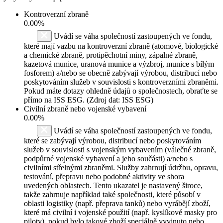
Kontroverzní zbraně
0.00%
Uvádí se váha společností zastoupených ve fondu,
které mají vazbu na kontroverzní zbraně (atomové, biologické
a chemické zbraně, protipěchotní miny, zápalné zbraně,
kazetová munice, uranová munice a výzbroj, munice s bílým
fosforem) a/nebo se obecně zabývají výrobou, distribucí nebo
poskytováním služeb v souvislosti s kontroverzními zbraněmi.
Pokud máte dotazy ohledně údajů o společnostech, obraťte se
přímo na ISS ESG. (Zdroj dat: ISS ESG)
Civilní zbraně nebo vojenské vybavení
0.00%
Uvádí se váha společností zastoupených ve fondu,
které se zabývají výrobou, distribucí nebo poskytováním
služeb v souvislosti s vojenským vybavením (válečné zbraně,
podpůrné vojenské vybavení a jeho součásti) a/nebo s
civilními střelnými zbraněmi. Služby zahrnují údržbu, opravu,
testování, přepravu nebo podobné aktivity ve shora
uvedených oblastech. Tento ukazatel je nastavený široce,
takže zahrnuje například také společnosti, které působí v
oblasti logistiky (např. přeprava tanků) nebo vyrábějí zboží,
které má civilní i vojenské použití (např. kyslíkové masky pro
piloty), pokud bylo takové zboží speciálně vyvinuto nebo