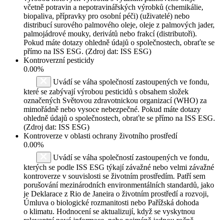
včetně potravin a nepotravinářských výrobků (chemikálie,
biopaliva, přípravky pro osobní péči) (uživatelé) nebo
distribucí surového palmového oleje, oleje z palmových jader,
palmojádrové mouky, derivátů nebo frakcí (distributoři).
Pokud máte dotazy ohledně údajů o společnostech, obraťte se
přímo na ISS ESG. (Zdroj dat: ISS ESG)
Kontroverzní pesticidy
0.00%
Uvádí se váha společností zastoupených ve fondu,
které se zabývají výrobou pesticidů s obsahem složek
označených Světovou zdravotnickou organizací (WHO) za
mimořádně nebo vysoce nebezpečné. Pokud máte dotazy
ohledně údajů o společnostech, obraťte se přímo na ISS ESG.
(Zdroj dat: ISS ESG)
Kontroverze v oblasti ochrany životního prostředí
0.00%
Uvádí se váha společností zastoupených ve fondu,
kterých se podle ISS ESG týkají závažné nebo velmi závažné
kontroverze v souvislosti se životním prostředím. Patří sem
porušování mezinárodních environmentálních standardů, jako
je Deklarace z Rio de Janeira o životním prostředí a rozvoji,
Úmluva o biologické rozmanitosti nebo Pařížská dohoda
o klimatu. Hodnocení se aktualizují, když se vyskytnou