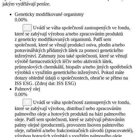
jakým vydělávají peníze.
Geneticky modifikované organismy
0.00%
Uvádí se váha společností zastoupených ve fondu,
které se zabývají výrobou a/nebo zpracováním produktů
z geneticky modifikovaných organismů. Patří sem
společnosti, které se věnují produkci osiva, plodin a/nebo
potravinářských přídatných látek za pomoci genetického
inženýrství. Zahrnuty jsou také společnosti, které se věnují
výrobě farmaceutických léčiv nebo aktivních látek,
průmyslových chemikálií, biopaliv a/nebo jiných spotřebních
výrobků s využitím genetického inženýrství. Pokud máte
dotazy ohledně údajů o společnostech, obraťte se přímo na
ISS ESG. (Zdroj dat: ISS ESG)
Palmový olej
0.00%
Uvádí se váha společností zastoupených ve fondu,
které se zabývají výrobou, distribucí nebo zpracováním
palmového oleje a hotových produktů na bázi palmového
oleje. Patří sem společnosti, které se zabývají pěstováním
palmy olejné (producenti), provozem lisoven palmového
oleje, rafinérií a/nebo frakcionizačních závodů (zpracovatelé),
výrobou hotových výrobků s využitím palmového oleje