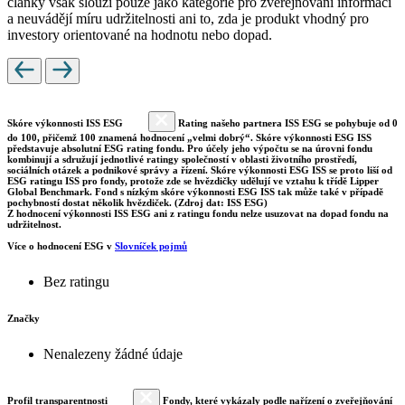
články však slouží pouze jako kategorie pro zveřejňování informací
a neuvádějí míru udržitelnosti ani to, zda je produkt vhodný pro
investory orientované na hodnotu nebo dopad.
Skóre výkonnosti ISS ESG
Rating našeho partnera ISS ESG se pohybuje od 0
do 100, přičemž 100 znamená hodnocení „velmi dobrý“. Skóre výkonnosti ESG ISS
představuje absolutní ESG rating fondu. Pro účely jeho výpočtu se na úrovni fondu
kombinují a sdružují jednotlivé ratingy společností v oblasti životního prostředí,
sociálních otázek a podnikové správy a řízení. Skóre výkonnosti ESG ISS se proto liší od
ESG ratingu ISS pro fondy, protože zde se hvězdičky udělují ve vztahu k třídě Lipper
Global Benchmark. Fond s nízkým skóre výkonnosti ESG ISS tak může také v případě
pochybností dostat několik hvězdiček. (Zdroj dat: ISS ESG)
Z hodnocení výkonnosti ISS ESG ani z ratingu fondu nelze usuzovat na dopad fondu na
udržitelnost.
Více o hodnocení ESG v
Slovníček pojmů
Bez ratingu
Značky
Nenalezeny žádné údaje
Profil transparentnosti
Fondy, které vykázaly podle nařízení o zveřejňování