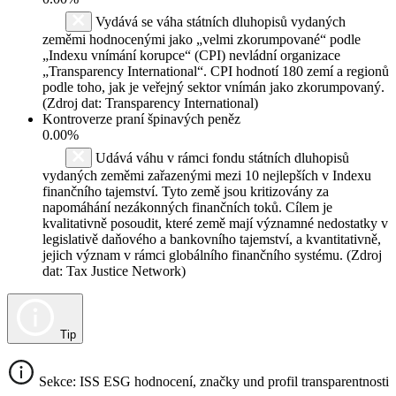
Vydává se váha státních dluhopisů vydaných
zeměmi hodnocenými jako „velmi zkorumpované“ podle
„Indexu vnímání korupce“ (CPI) nevládní organizace
„Transparency International“. CPI hodnotí 180 zemí a regionů
podle toho, jak je veřejný sektor vnímán jako zkorumpovaný.
(Zdroj dat: Transparency International)
Kontroverze praní špinavých peněz
0.00%
Udává váhu v rámci fondu státních dluhopisů
vydaných zeměmi zařazenými mezi 10 nejlepších v Indexu
finančního tajemství. Tyto země jsou kritizovány za
napomáhání nezákonných finančních toků. Cílem je
kvalitativně posoudit, které země mají významné nedostatky v
legislativě daňového a bankovního tajemství, a kvantitativně,
jejich význam v rámci globálního finančního systému. (Zdroj
dat: Tax Justice Network)
Tip
Sekce: ISS ESG hodnocení, značky und profil transparentnosti