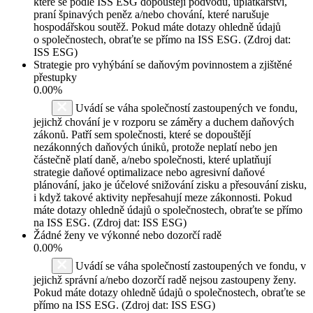
které se podle ISS ESG dopouštějí podvodů, úplatkářství,
praní špinavých peněz a/nebo chování, které narušuje
hospodářskou soutěž. Pokud máte dotazy ohledně údajů
o společnostech, obraťte se přímo na ISS ESG. (Zdroj dat:
ISS ESG)
Strategie pro vyhýbání se daňovým povinnostem a zjištěné
přestupky
0.00%
Uvádí se váha společností zastoupených ve fondu,
jejichž chování je v rozporu se záměry a duchem daňových
zákonů. Patří sem společnosti, které se dopouštějí
nezákonných daňových úniků, protože neplatí nebo jen
částečně platí daně, a/nebo společnosti, které uplatňují
strategie daňové optimalizace nebo agresivní daňové
plánování, jako je účelové snižování zisku a přesouvání zisku,
i když takové aktivity nepřesahují meze zákonnosti. Pokud
máte dotazy ohledně údajů o společnostech, obraťte se přímo
na ISS ESG. (Zdroj dat: ISS ESG)
Žádné ženy ve výkonné nebo dozorčí radě
0.00%
Uvádí se váha společností zastoupených ve fondu, v
jejichž správní a/nebo dozorčí radě nejsou zastoupeny ženy.
Pokud máte dotazy ohledně údajů o společnostech, obraťte se
přímo na ISS ESG. (Zdroj dat: ISS ESG)