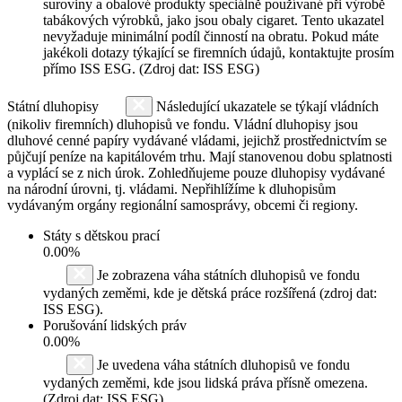
suroviny a obalové produkty speciálně používané při výrobě
tabákových výrobků, jako jsou obaly cigaret. Tento ukazatel
nevyžaduje minimální podíl činností na obratu. Pokud máte
jakékoli dotazy týkající se firemních údajů, kontaktujte prosím
přímo ISS ESG. (Zdroj dat: ISS ESG)
Státní dluhopisy
Následující ukazatele se týkají vládních
(nikoliv firemních) dluhopisů ve fondu. Vládní dluhopisy jsou
dluhové cenné papíry vydávané vládami, jejichž prostřednictvím se
půjčují peníze na kapitálovém trhu. Mají stanovenou dobu splatnosti
a vyplácí se z nich úrok. Zohledňujeme pouze dluhopisy vydávané
na národní úrovni, tj. vládami. Nepřihlížíme k dluhopisům
vydávaným orgány regionální samosprávy, obcemi či regiony.
Státy s dětskou prací
0.00%
Je zobrazena váha státních dluhopisů ve fondu
vydaných zeměmi, kde je dětská práce rozšířená (zdroj dat:
ISS ESG).
Porušování lidských práv
0.00%
Je uvedena váha státních dluhopisů ve fondu
vydaných zeměmi, kde jsou lidská práva přísně omezena.
(Zdroj dat: ISS ESG)