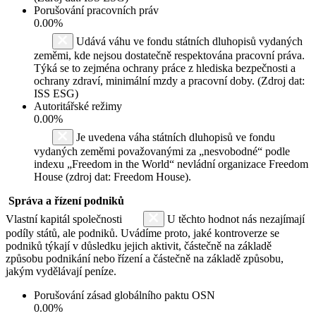
Porušování pracovních práv
0.00%
Udává váhu ve fondu státních dluhopisů vydaných
zeměmi, kde nejsou dostatečně respektována pracovní práva.
Týká se to zejména ochrany práce z hlediska bezpečnosti a
ochrany zdraví, minimální mzdy a pracovní doby. (Zdroj dat:
ISS ESG)
Autoritářské režimy
0.00%
Je uvedena váha státních dluhopisů ve fondu
vydaných zeměmi považovanými za „nesvobodné“ podle
indexu „Freedom in the World“ nevládní organizace Freedom
House (zdroj dat: Freedom House).
Správa a řízení podniků
Vlastní kapitál společnosti
U těchto hodnot nás nezajímají
podíly států, ale podniků. Uvádíme proto, jaké kontroverze se
podniků týkají v důsledku jejich aktivit, částečně na základě
způsobu podnikání nebo řízení a částečně na základě způsobu,
jakým vydělávají peníze.
Porušování zásad globálního paktu OSN
0.00%