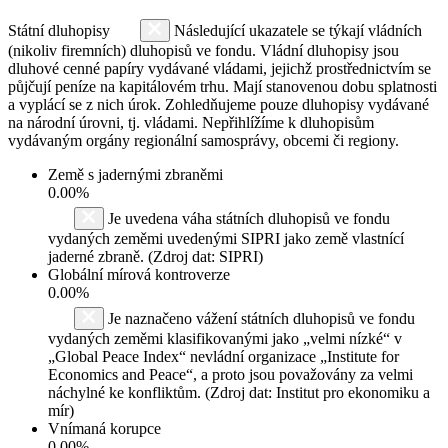
Státní dluhopisy
Následující ukazatele se týkají vládních
(nikoliv firemních) dluhopisů ve fondu. Vládní dluhopisy jsou
dluhové cenné papíry vydávané vládami, jejichž prostřednictvím se
půjčují peníze na kapitálovém trhu. Mají stanovenou dobu splatnosti
a vyplácí se z nich úrok. Zohledňujeme pouze dluhopisy vydávané
na národní úrovni, tj. vládami. Nepřihlížíme k dluhopisům
vydávaným orgány regionální samosprávy, obcemi či regiony.
Země s jadernými zbraněmi
0.00%
Je uvedena váha státních dluhopisů ve fondu
vydaných zeměmi uvedenými SIPRI jako země vlastnící
jaderné zbraně. (Zdroj dat: SIPRI)
Globální mírová kontroverze
0.00%
Je naznačeno vážení státních dluhopisů ve fondu
vydaných zeměmi klasifikovanými jako „velmi nízké“ v
„Global Peace Index“ nevládní organizace „Institute for
Economics and Peace“, a proto jsou považovány za velmi
náchylné ke konfliktům. (Zdroj dat: Institut pro ekonomiku a
mír)
Vnímaná korupce
0.00%