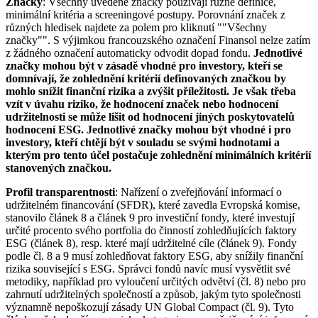
Značky
: Všechny uvedené značky používají různé definice,
minimální kritéria a screeningové postupy. Porovnání značek z
různých hledisek najdete za polem pro kliknutí ""Všechny
značky"". S výjimkou francouzského označení Finansol nelze zatím
z žádného označení automaticky odvodit dopad fondu.
Jednotlivé
značky mohou být v zásadě vhodné pro investory, kteří se
domnívají, že zohlednění kritérií definovaných značkou by
mohlo snížit finanční rizika a zvýšit příležitosti. Je však třeba
vzít v úvahu riziko, že hodnocení značek nebo hodnocení
udržitelnosti se může lišit od hodnocení jiných poskytovatelů
hodnocení ESG. Jednotlivé značky mohou být vhodné i pro
investory, kteří chtějí být v souladu se svými hodnotami a
kterým pro tento účel postačuje zohlednění minimálních kritérií
stanovených značkou.
Profil transparentnosti
: Nařízení o zveřejňování informací o
udržitelném financování (SFDR), které zavedla Evropská komise,
stanovilo článek 8 a článek 9 pro investiční fondy, které investují
určité procento svého portfolia do činností zohledňujících faktory
ESG (článek 8), resp. které mají udržitelné cíle (článek 9). Fondy
podle čl. 8 a 9 musí zohledňovat faktory ESG, aby snížily finanční
rizika související s ESG. Správci fondů navíc musí vysvětlit své
metodiky, například pro vyloučení určitých odvětví (čl. 8) nebo pro
zahrnutí udržitelných společností a způsob, jakým tyto společnosti
významně nepoškozují zásady UN Global Compact (čl. 9). Tyto