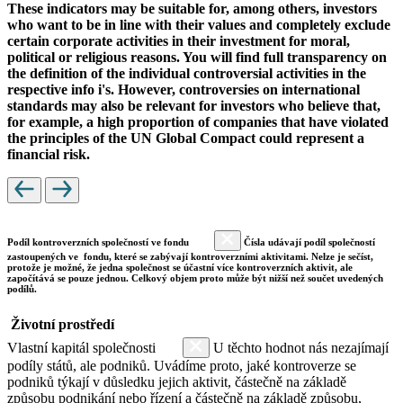
These indicators may be suitable for, among others, investors
who want to be in line with their values and completely exclude
certain corporate activities in their investment for moral,
political or religious reasons. You will find full transparency on
the definition of the individual controversial activities in the
respective info i's. However, controversies on international
standards may also be relevant for investors who believe that,
for example, a high proportion of companies that have violated
the principles of the UN Global Compact could represent a
financial risk.
Podíl kontroverzních společností ve fondu
Čísla udávají podíl společností
zastoupených ve fondu, které se zabývají kontroverzními aktivitami. Nelze je sečíst,
protože je možné, že jedna společnost se účastní více kontroverzních aktivit, ale
započítává se pouze jednou. Celkový objem proto může být nižší než součet uvedených
podílů.
Životní prostředí
Vlastní kapitál společnosti
U těchto hodnot nás nezajímají
podíly států, ale podniků. Uvádíme proto, jaké kontroverze se
podniků týkají v důsledku jejich aktivit, částečně na základě
způsobu podnikání nebo řízení a částečně na základě způsobu,