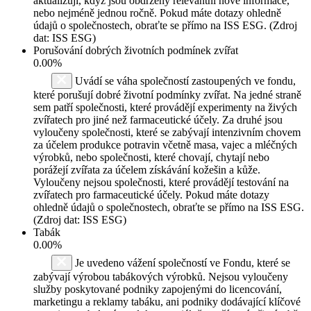
aktualizují, když jsou obdrženy relevantní nové informace,
nebo nejméně jednou ročně. Pokud máte dotazy ohledně
údajů o společnostech, obraťte se přímo na ISS ESG. (Zdroj
dat: ISS ESG)
Porušování dobrých životních podmínek zvířat
0.00%
Uvádí se váha společností zastoupených ve fondu,
které porušují dobré životní podmínky zvířat. Na jedné straně
sem patří společnosti, které provádějí experimenty na živých
zvířatech pro jiné než farmaceutické účely. Za druhé jsou
vyloučeny společnosti, které se zabývají intenzivním chovem
za účelem produkce potravin včetně masa, vajec a mléčných
výrobků, nebo společnosti, které chovají, chytají nebo
porážejí zvířata za účelem získávání kožešin a kůže.
Vyloučeny nejsou společnosti, které provádějí testování na
zvířatech pro farmaceutické účely. Pokud máte dotazy
ohledně údajů o společnostech, obraťte se přímo na ISS ESG.
(Zdroj dat: ISS ESG)
Tabák
0.00%
Je uvedeno vážení společností ve Fondu, které se
zabývají výrobou tabákových výrobků. Nejsou vyloučeny
služby poskytované podniky zapojenými do licencování,
marketingu a reklamy tabáku, ani podniky dodávající klíčové