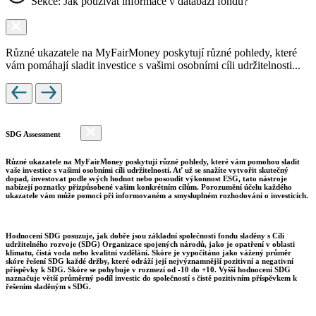
Sekce: Jak používat informace v databázi fondů?
Různé ukazatele na MyFairMoney poskytují různé pohledy, které
vám pomáhají sladit investice s vašimi osobními cíli udržitelnosti...
SDG Assessment
Různé ukazatele na MyFairMoney poskytují různé pohledy, které vám pomohou sladit
vaše investice s vašimi osobními cíli udržitelnosti. Ať už se snažíte vytvořit skutečný
dopad, investovat podle svých hodnot nebo posoudit výkonnost ESG, tato nástroje
nabízejí poznatky přizpůsobené vašim konkrétním cílům. Porozumění účelu každého
ukazatele vám může pomoci při informovaném a smysluplném rozhodování o investicích.
Hodnocení SDG posuzuje, jak dobře jsou základní společnosti fondu sladěny s Cíli
udržitelného rozvoje (SDG) Organizace spojených národů, jako je opatření v oblasti
klimatu, čistá voda nebo kvalitní vzdělání. Skóre je vypočítáno jako vážený průměr
skóre řešení SDG každé držby, které odráží její nejvýznamnější pozitivní a negativní
příspěvky k SDG. Skóre se pohybuje v rozmezí od -10 do +10. Vyšší hodnocení SDG
naznačuje větší průměrný podíl investic do společností s čistě pozitivním příspěvkem k
řešením sladěným s SDG.