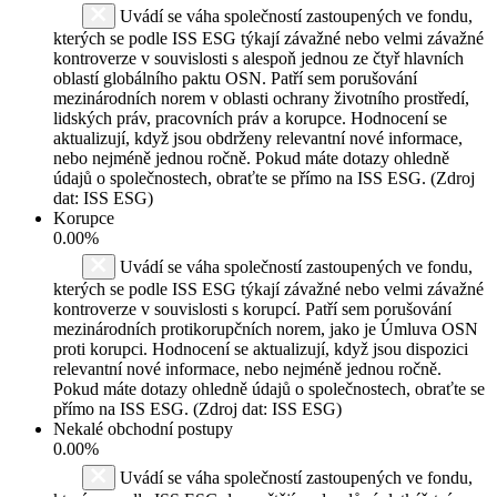
Uvádí se váha společností zastoupených ve fondu,
kterých se podle ISS ESG týkají závažné nebo velmi závažné
kontroverze v souvislosti s alespoň jednou ze čtyř hlavních
oblastí globálního paktu OSN. Patří sem porušování
mezinárodních norem v oblasti ochrany životního prostředí,
lidských práv, pracovních práv a korupce. Hodnocení se
aktualizují, když jsou obdrženy relevantní nové informace,
nebo nejméně jednou ročně. Pokud máte dotazy ohledně
údajů o společnostech, obraťte se přímo na ISS ESG. (Zdroj
dat: ISS ESG)
Korupce
0.00%
Uvádí se váha společností zastoupených ve fondu,
kterých se podle ISS ESG týkají závažné nebo velmi závažné
kontroverze v souvislosti s korupcí. Patří sem porušování
mezinárodních protikorupčních norem, jako je Úmluva OSN
proti korupci. Hodnocení se aktualizují, když jsou dispozici
relevantní nové informace, nebo nejméně jednou ročně.
Pokud máte dotazy ohledně údajů o společnostech, obraťte se
přímo na ISS ESG. (Zdroj dat: ISS ESG)
Nekalé obchodní postupy
0.00%
Uvádí se váha společností zastoupených ve fondu,