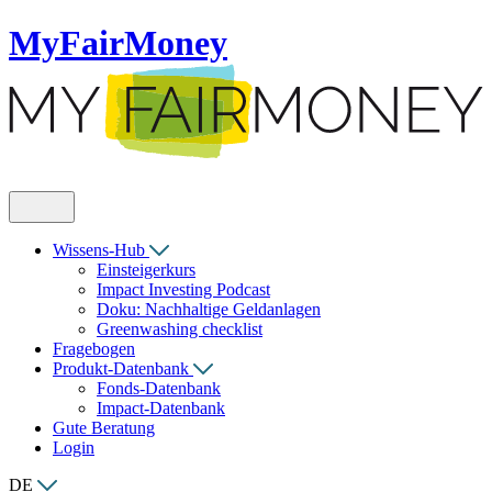
MyFairMoney
Wissens-Hub
Einsteigerkurs
Impact Investing Podcast
Doku: Nachhaltige Geldanlagen
Greenwashing checklist
Fragebogen
Produkt-Datenbank
Fonds-Datenbank
Impact-Datenbank
Gute Beratung
Login
DE