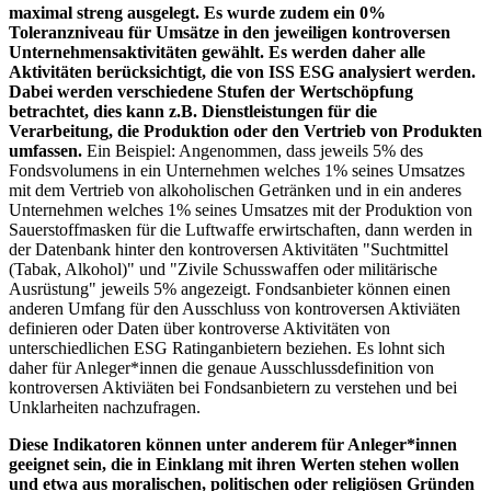
maximal streng ausgelegt. Es wurde zudem ein 0%
Toleranzniveau für Umsätze in den jeweiligen kontroversen
Unternehmensaktivitäten gewählt. Es werden daher alle
Aktivitäten berücksichtigt, die von ISS ESG analysiert werden.
Dabei werden verschiedene Stufen der Wertschöpfung
betrachtet, dies kann z.B. Dienstleistungen für die
Verarbeitung, die Produktion oder den Vertrieb von Produkten
umfassen.
Ein Beispiel: Angenommen, dass jeweils 5% des
Fondsvolumens in ein Unternehmen welches 1% seines Umsatzes
mit dem Vertrieb von alkoholischen Getränken und in ein anderes
Unternehmen welches 1% seines Umsatzes mit der Produktion von
Sauerstoffmasken für die Luftwaffe erwirtschaften, dann werden in
der Datenbank hinter den kontroversen Aktivitäten "Suchtmittel
(Tabak, Alkohol)" und "Zivile Schusswaffen oder militärische
Ausrüstung" jeweils 5% angezeigt. Fondsanbieter können einen
anderen Umfang für den Ausschluss von kontroversen Aktiviäten
definieren oder Daten über kontroverse Aktivitäten von
unterschiedlichen ESG Ratinganbietern beziehen. Es lohnt sich
daher für Anleger*innen die genaue Ausschlussdefinition von
kontroversen Aktiviäten bei Fondsanbietern zu verstehen und bei
Unklarheiten nachzufragen.
Diese Indikatoren können unter anderem für Anleger*innen
geeignet sein, die in Einklang mit ihren Werten stehen wollen
und etwa aus moralischen, politischen oder religiösen Gründen