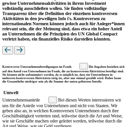
gewisse Unternehmensaktivitäten in ihrem Investment
vollständig ausschließen wollen. Sie finden vollständige
Transparenz über die Definition der einzelnen kontroversen
Aktivitäten in den jeweiligen Info i's. Kontroversen zu
internationalen Normen können jedoch auch für Anleger*innen
relevant sein, die der Meinung sind, dass etwa ein hoher Anteil
an Unternehmen die die Prinzipien des UN Global Compact
verletzt haben, ein finanzielles Risiko darstellen könnten.
Kontroverse Unternehmensbeteiligungen im Fonds
Die Angaben beziehen sich
auf den Anteil von Unternehmen im Fonds, die an kontroversen Aktivitäten beteiligt sind.
Sie können nicht aufsummiert werden, da es möglich ist, dass ein Unternehmen in
mehreren kontroversen Aktivitäten tätig ist, aber nur einmal gezählt wird. Daher kann
die Gesamthöhe niedriger sein als die Summe der unten gelisteten Anteile.
Umwelt
Unternehmensanteile
Bei diesen Werten interessieren wir
uns für die Anteile von Unternehmen und nicht von Staaten. Wir
geben also an, in welchen Kontroversen Unternehmen durch ihre
Geschäftstätigkeit vertreten sind, teilweise durch die Art und Weise,
wie sie Geschäfte machen oder geleitet werden, teilweise durch die
Art und Weise, wie sie Geld verdienen.