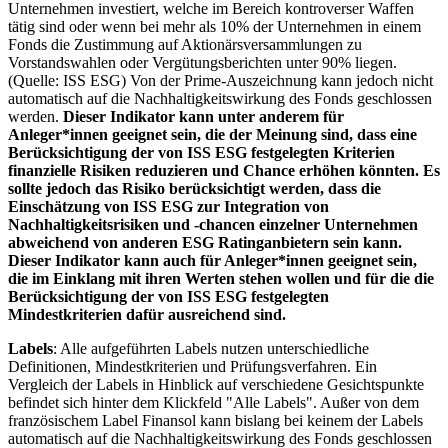
Unternehmen investiert, welche im Bereich kontroverser Waffen
tätig sind oder wenn bei mehr als 10% der Unternehmen in einem
Fonds die Zustimmung auf Aktionärsversammlungen zu
Vorstandswahlen oder Vergütungsberichten unter 90% liegen.
(Quelle: ISS ESG) Von der Prime-Auszeichnung kann jedoch nicht
automatisch auf die Nachhaltigkeitswirkung des Fonds geschlossen
werden.
Dieser Indikator kann unter anderem für
Anleger*innen geeignet sein, die der Meinung sind, dass eine
Berücksichtigung der von ISS ESG festgelegten Kriterien
finanzielle Risiken reduzieren und Chance erhöhen könnten. Es
sollte jedoch das Risiko berücksichtigt werden, dass die
Einschätzung von ISS ESG zur Integration von
Nachhaltigkeitsrisiken und -chancen einzelner Unternehmen
abweichend von anderen ESG Ratinganbietern sein kann.
Dieser Indikator kann auch für Anleger*innen geeignet sein,
die im Einklang mit ihren Werten stehen wollen und für die die
Berücksichtigung der von ISS ESG festgelegten
Mindestkriterien dafür ausreichend sind.
Labels
: Alle aufgeführten Labels nutzen unterschiedliche
Definitionen, Mindestkriterien und Prüfungsverfahren. Ein
Vergleich der Labels in Hinblick auf verschiedene Gesichtspunkte
befindet sich hinter dem Klickfeld "Alle Labels". Außer von dem
französischem Label Finansol kann bislang bei keinem der Labels
automatisch auf die Nachhaltigkeitswirkung des Fonds geschlossen