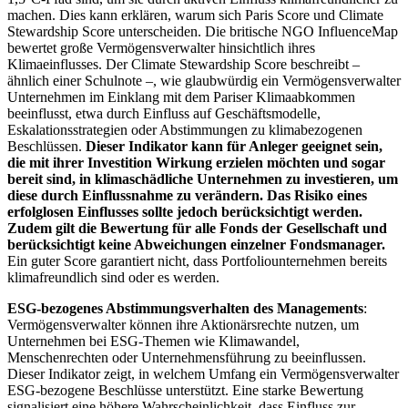
machen. Dies kann erklären, warum sich Paris Score und Climate
Stewardship Score unterscheiden. Die britische NGO InfluenceMap
bewertet große Vermögensverwalter hinsichtlich ihres
Klimaeinflusses. Der Climate Stewardship Score beschreibt –
ähnlich einer Schulnote –, wie glaubwürdig ein Vermögensverwalter
Unternehmen im Einklang mit dem Pariser Klimaabkommen
beeinflusst, etwa durch Einfluss auf Geschäftsmodelle,
Eskalationsstrategien oder Abstimmungen zu klimabezogenen
Beschlüssen.
Dieser Indikator kann für Anleger geeignet sein,
die mit ihrer Investition Wirkung erzielen möchten und sogar
bereit sind, in klimaschädliche Unternehmen zu investieren, um
diese durch Einflussnahme zu verändern. Das Risiko eines
erfolglosen Einflusses sollte jedoch berücksichtigt werden.
Zudem gilt die Bewertung für alle Fonds der Gesellschaft und
berücksichtigt keine Abweichungen einzelner Fondsmanager.
Ein guter Score garantiert nicht, dass Portfoliounternehmen bereits
klimafreundlich sind oder es werden.
ESG-bezogenes Abstimmungsverhalten des Managements
:
Vermögensverwalter können ihre Aktionärsrechte nutzen, um
Unternehmen bei ESG-Themen wie Klimawandel,
Menschenrechten oder Unternehmensführung zu beeinflussen.
Dieser Indikator zeigt, in welchem Umfang ein Vermögensverwalter
ESG-bezogene Beschlüsse unterstützt. Eine starke Bewertung
signalisiert eine höhere Wahrscheinlichkeit, dass Einfluss zur