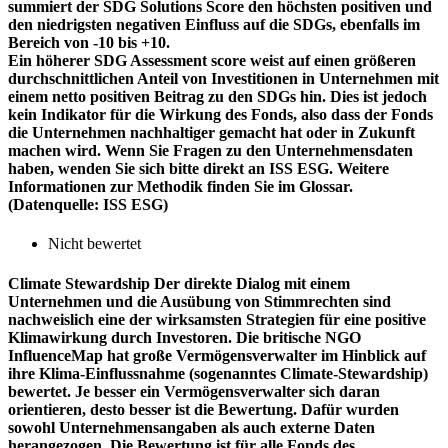
summiert der SDG Solutions Score den höchsten positiven und
den niedrigsten negativen Einfluss auf die SDGs, ebenfalls im
Bereich von -10 bis +10.
Ein höherer SDG Assessment score weist auf einen größeren
durchschnittlichen Anteil von Investitionen in Unternehmen mit
einem netto positiven Beitrag zu den SDGs hin. Dies ist jedoch
kein Indikator für die Wirkung des Fonds, also dass der Fonds
die Unternehmen nachhaltiger gemacht hat oder in Zukunft
machen wird. Wenn Sie Fragen zu den Unternehmensdaten
haben, wenden Sie sich bitte direkt an ISS ESG. Weitere
Informationen zur Methodik finden Sie im Glossar.
(Datenquelle: ISS ESG)
Nicht bewertet
Climate Stewardship
Der direkte Dialog mit einem
Unternehmen und die Ausübung von Stimmrechten sind
nachweislich eine der wirksamsten Strategien für eine positive
Klimawirkung durch Investoren. Die britische NGO
InfluenceMap hat große Vermögensverwalter im Hinblick auf
ihre Klima-Einflussnahme (sogenanntes Climate-Stewardship)
bewertet. Je besser ein Vermögensverwalter sich daran
orientieren, desto besser ist die Bewertung. Dafür wurden
sowohl Unternehmensangaben als auch externe Daten
herangezogen. Die Bewertung ist für alle Fonds des