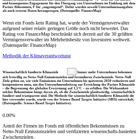
und konsequentes Engagement für den Übergang von Unternehmen im Einklang mit dem
Pariser Abkommen, F für „ungenügend“. Dafür wurden sowohl Unternehmensangaben
als auch externe Daten herangezogen. (Datenquelle: FinanceMap)
Wenn ein Fonds kein Rating hat, wurde der Vermögensverwalter
aufgrund seiner relativ geringen Größe noch nicht bewertet. Das
Rating von FinanceMap beschränkt sich derzeit auf die 30 größten
Vermögensverwalter im Mehrheitsbesitz von Investoren weltweit.
(Datenquelle: FinanceMap)
Methodik der Klimaverantwortung
Wissenschaftlich fundierte Klimaziele
Immer mehr Unternehmen bekennen
sich freiwillig zu Netto-Null Emissionszielen und formulieren Zwischenziele. Netto-Null
Ziele geben an, wie viele Emissionen ein Unternehmen bis spätestens 2050 reduzieren und
kompensieren muss, um den Unternehmensbeitrag zur Erreichung der Pariser Klimaziele
– die Begrenzung der globalen Erwärmung auf 1,5°C – zu erfüllen. Die Wirksamkeit
solcher Bekenntnisse hängt davon ab, ob die Zwischenziele glaubwürdig, wissenschaftlich
fundiert und transparent sind. Die Methode für wissenschaftlich fundierte Klimaziele die
hier verwendet wurde, wurde von der Science Based Targets Initiative (SBTi) entwickelt.
(Datenquelle: Science Based Target Initiative).
0.00%
Anteil der Firmen im Fonds mit öffentlichen Bekenntnissen zu
Netto-Null Emissionszielen und verifizierten wissenschafts-basierten
Zwischenzielen.