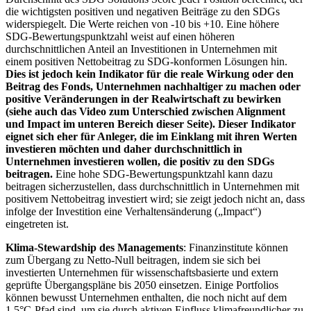
die wichtigsten positiven und negativen Beiträge zu den SDGs
widerspiegelt. Die Werte reichen von -10 bis +10. Eine höhere
SDG-Bewertungspunktzahl weist auf einen höheren
durchschnittlichen Anteil an Investitionen in Unternehmen mit
einem positiven Nettobeitrag zu SDG-konformen Lösungen hin.
Dies ist jedoch kein Indikator für die reale Wirkung oder den
Beitrag des Fonds, Unternehmen nachhaltiger zu machen oder
positive Veränderungen in der Realwirtschaft zu bewirken
(siehe auch das Video zum Unterschied zwischen Alignment
und Impact im unteren Bereich dieser Seite). Dieser Indikator
eignet sich eher für Anleger, die im Einklang mit ihren Werten
investieren möchten und daher durchschnittlich in
Unternehmen investieren wollen, die positiv zu den SDGs
beitragen.
Eine hohe SDG-Bewertungspunktzahl kann dazu
beitragen sicherzustellen, dass durchschnittlich in Unternehmen mit
positivem Nettobeitrag investiert wird; sie zeigt jedoch nicht an, dass
infolge der Investition eine Verhaltensänderung („Impact“)
eingetreten ist.
Klima-Stewardship des Managements
: Finanzinstitute können
zum Übergang zu Netto-Null beitragen, indem sie sich bei
investierten Unternehmen für wissenschaftsbasierte und extern
geprüfte Übergangspläne bis 2050 einsetzen. Einige Portfolios
können bewusst Unternehmen enthalten, die noch nicht auf dem
1,5°C-Pfad sind, um sie durch aktiven Einfluss klimafreundlicher zu