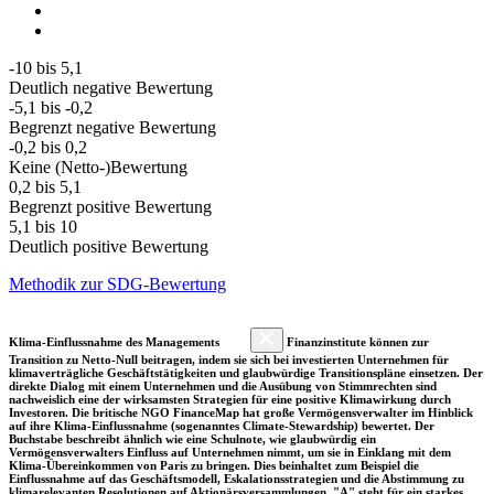
-10 bis 5,1
Deutlich negative Bewertung
-5,1 bis -0,2
Begrenzt negative Bewertung
-0,2 bis 0,2
Keine (Netto-)Bewertung
0,2 bis 5,1
Begrenzt positive Bewertung
5,1 bis 10
Deutlich positive Bewertung
Methodik zur SDG-Bewertung
Klima-Einflussnahme des Managements
Finanzinstitute können zur
Transition zu Netto-Null beitragen, indem sie sich bei investierten Unternehmen für
klimaverträgliche Geschäftstätigkeiten und glaubwürdige Transitionspläne einsetzen. Der
direkte Dialog mit einem Unternehmen und die Ausübung von Stimmrechten sind
nachweislich eine der wirksamsten Strategien für eine positive Klimawirkung durch
Investoren. Die britische NGO FinanceMap hat große Vermögensverwalter im Hinblick
auf ihre Klima-Einflussnahme (sogenanntes Climate-Stewardship) bewertet. Der
Buchstabe beschreibt ähnlich wie eine Schulnote, wie glaubwürdig ein
Vermögensverwalters Einfluss auf Unternehmen nimmt, um sie in Einklang mit dem
Klima-Übereinkommen von Paris zu bringen. Dies beinhaltet zum Beispiel die
Einflussnahme auf das Geschäftsmodell, Eskalationsstrategien und die Abstimmung zu
klimarelevanten Resolutionen auf Aktionärsversammlungen. "A" steht für ein starkes