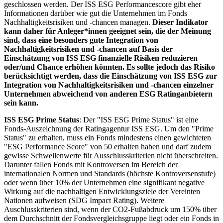
geschlossen werden. Der ISS ESG Performancescore gibt eher
Informationen darüber wie gut die Unternehmen im Fonds
Nachhaltigkeitsrisiken und -chancen managen.
Dieser Indikator
kann daher für Anleger*innen geeignet sein, die der Meinung
sind, dass eine besonders gute Integration von
Nachhaltigkeitsrisiken und -chancen auf Basis der
Einschätzung von ISS ESG finanzielle Risiken reduzieren
oder/und Chance erhöhen könnten. Es sollte jedoch das Risiko
berücksichtigt werden, dass die Einschätzung von ISS ESG zur
Integration von Nachhaltigkeitsrisiken und -chancen einzelner
Unternehmen abweichend von anderen ESG Ratinganbietern
sein kann.
ISS ESG Prime Status
: Der "ISS ESG Prime Status" ist eine
Fonds-Auszeichnung der Ratingagentur ISS ESG. Um den "Prime
Status" zu erhalten, muss ein Fonds mindestens einen gewichteten
"ESG Performance Score" von 50 erhalten haben und darf zudem
gewisse Schwellenwerte für Ausschlusskriterien nicht überschreiten.
Darunter fallen Fonds mit Kontroversen im Bereich der
internationalen Normen und Standards (höchste Kontroversenstufe)
oder wenn über 10% der Unternehmen eine signifikant negative
Wirkung auf die nachhaltigen Entwicklungsziele der Vereinten
Nationen aufweisen (SDG Impact Rating). Weitere
Auschlusskriterien sind, wenn der CO2-Fußabdruck um 150% über
dem Durchschnitt der Fondsvergleichsgruppe liegt oder ein Fonds in