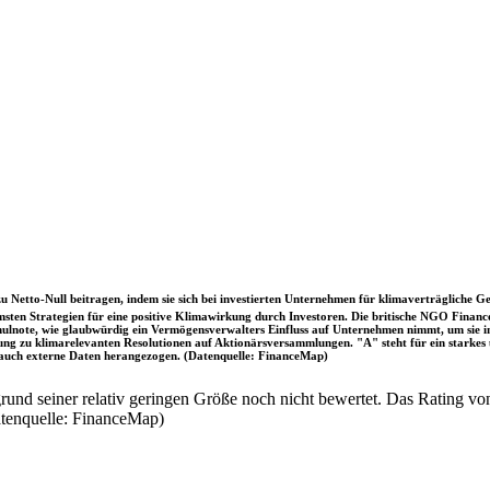
u Netto-Null beitragen, indem sie sich bei investierten Unternehmen für klimaverträgliche Ge
sten Strategien für eine positive Klimawirkung durch Investoren. Die britische NGO Fina
chulnote, wie glaubwürdig ein Vermögensverwalters Einfluss auf Unternehmen nimmt, um sie
immung zu klimarelevanten Resolutionen auf Aktionärsversammlungen. "A" steht für ein sta
uch externe Daten herangezogen. (Datenquelle: FinanceMap)
nd seiner relativ geringen Größe noch nicht bewertet. Das Rating von
atenquelle: FinanceMap)