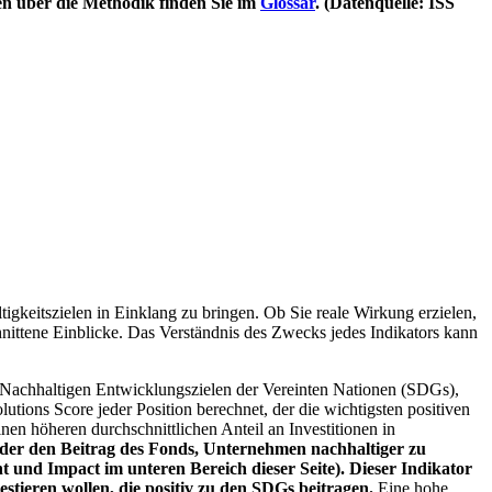
en über die Methodik finden Sie im
Glossar
. (Datenquelle: ISS
igkeitszielen in Einklang zu bringen. Ob Sie reale Wirkung erzielen,
nittene Einblicke. Das Verständnis des Zwecks jedes Indikators kann
Nachhaltigen Entwicklungszielen der Vereinten Nationen (SDGs),
ions Score jeder Position berechnet, der die wichtigsten positiven
n höheren durchschnittlichen Anteil an Investitionen in
 oder den Beitrag des Fonds, Unternehmen nachhaltiger zu
 und Impact im unteren Bereich dieser Seite). Dieser Indikator
stieren wollen, die positiv zu den SDGs beitragen.
Eine hohe