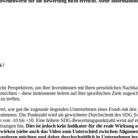
hwellenwerte für die Bewertung nicht erreicht. Mehr Information
nk?
e Perspektiven, um Ihre Investitionen mit Ihren persönlichen Nachhalt
chten – diese Instrumente liefern auf Ihre spezifischen Ziele zugesch
zu treffen.
t, wie gut die zugrunde liegenden Unternehmen eines Fonds mit den 
timmen. Die Punktzahl wird als gewichteter Durchschnitt des SDG Solut
n von -10 bis +10. Eine höhere SDG-Bewertungspunktzahl weist auf eine
Lösungen hin.
Dies ist jedoch kein Indikator für die reale Wirkung
wirken (siehe auch das Video zum Unterschied zwischen Alignment
nvestieren möchten und daher durchschnittlich in Unternehmen inve