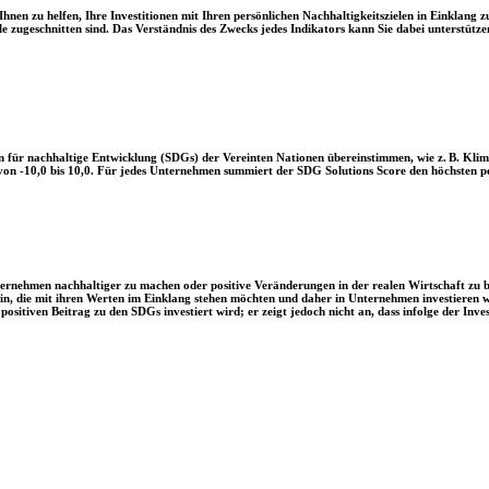
en zu helfen, Ihre Investitionen mit Ihren persönlichen Nachhaltigkeitszielen in Einklang zu
le zugeschnitten sind. Das Verständnis des Zwecks jedes Indikators kann Sie dabei unterstützen
 für nachhaltige Entwicklung (SDGs) der Vereinten Nationen übereinstimmen, wie z. B. Klim
n -10,0 bis 10,0. Für jedes Unternehmen summiert der SDG Solutions Score den höchsten posi
Unternehmen nachhaltiger zu machen oder positive Veränderungen in der realen Wirtschaft zu
 sein, die mit ihren Werten im Einklang stehen möchten und daher in Unternehmen investieren
positiven Beitrag zu den SDGs investiert wird; er zeigt jedoch nicht an, dass infolge der In