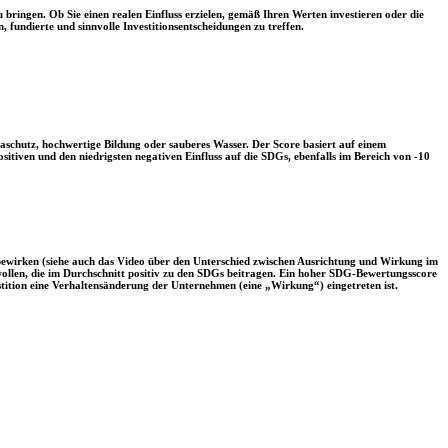
 bringen. Ob Sie einen realen Einfluss erzielen, gemäß Ihren Werten investieren oder die
, fundierte und sinnvolle Investitionsentscheidungen zu treffen.
aschutz, hochwertige Bildung oder sauberes Wasser. Der Score basiert auf einem
tiven und den niedrigsten negativen Einfluss auf die SDGs, ebenfalls im Bereich von -10
 bewirken (siehe auch das Video über den Unterschied zwischen Ausrichtung und Wirkung im
 wollen, die im Durchschnitt positiv zu den SDGs beitragen. Ein hoher SDG-Bewertungsscore
vestition eine Verhaltensänderung der Unternehmen (eine „Wirkung“) eingetreten ist.