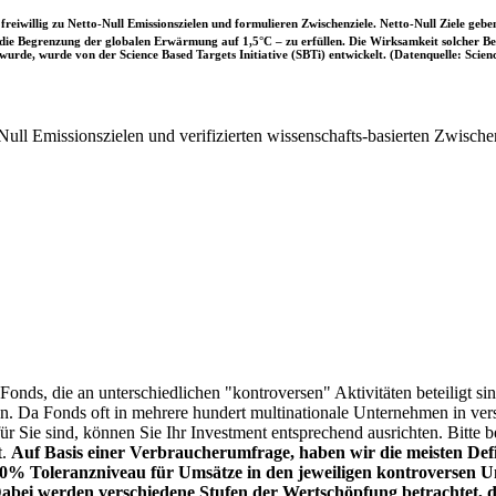
iwillig zu Netto-Null Emissionszielen und formulieren Zwischenziele. Netto-Null Ziele geben
ie Begrenzung der globalen Erwärmung auf 1,5°C – zu erfüllen. Die Wirksamkeit solcher Beke
wurde, wurde von der Science Based Targets Initiative (SBTi) entwickelt. (Datenquelle: Scienc
ull Emissionszielen und verifizierten wissenschafts-basierten Zwische
onds, die an unterschiedlichen "kontroversen" Aktivitäten beteiligt sind
sen. Da Fonds oft in mehrere hundert multinationale Unternehmen in ver
 für Sie sind, können Sie Ihr Investment entsprechend ausrichten. Bitt
t.
Auf Basis einer Verbraucherumfrage, haben wir die meisten Defin
% Toleranzniveau für Umsätze in den jeweiligen kontroversen Un
Dabei werden verschiedene Stufen der Wertschöpfung betrachtet, di