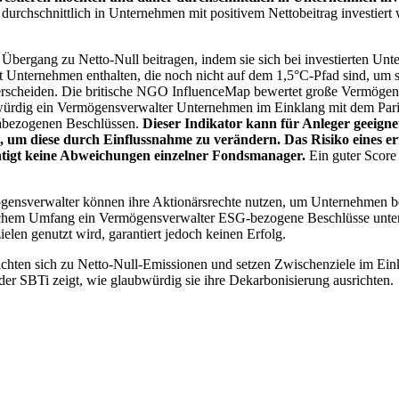
chschnittlich in Unternehmen mit positivem Nettobeitrag investiert wird
 Übergang zu Netto-Null beitragen, indem sie sich bei investierten Unt
 Unternehmen enthalten, die noch nicht auf dem 1,5°C-Pfad sind, um s
erscheiden. Die britische NGO InfluenceMap bewertet große Vermögensv
ubwürdig ein Vermögensverwalter Unternehmen im Einklang mit dem Pari
mabezogenen Beschlüssen.
Dieser Indikator kann für Anleger geeignet
n, um diese durch Einflussnahme zu verändern. Das Risiko eines er
ichtigt keine Abweichungen einzelner Fondsmanager.
Ein guter Score 
gensverwalter können ihre Aktionärsrechte nutzen, um Unternehmen
lchem Umfang ein Vermögensverwalter ESG-bezogene Beschlüsse unterstü
elen genutzt wird, garantiert jedoch keinen Erfolg.
chten sich zu Netto-Null-Emissionen und setzen Zwischenziele im Eink
der SBTi zeigt, wie glaubwürdig sie ihre Dekarbonisierung ausrichten.