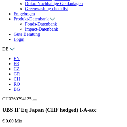
Doku: Nachhaltige Geldanlagen
Greenwashing checklist
Fragebogen
Produkt-Datenbank
Fonds-Datenbank
Impact-Datenbank
Gute Beratung
Login
DE
EN
FR
CZ
GR
CH
RO
BG
CH0260794125
UBS IF Eq Japan (CHF hedged) I-A-acc
€ 0.00 Mio