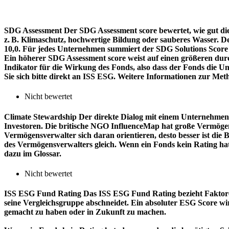
SDG Assessment
Der SDG Assessment score bewertet, wie gut di
z. B. Klimaschutz, hochwertige Bildung oder sauberes Wasser. D
10,0. Für jedes Unternehmen summiert der SDG Solutions Score de
Ein höherer SDG Assessment score weist auf einen größeren durch
Indikator für die Wirkung des Fonds, also dass der Fonds die
Sie sich bitte direkt an ISS ESG. Weitere Informationen zur Met
Nicht bewertet
Climate Stewardship
Der direkte Dialog mit einem Unternehmen 
Investoren. Die britische NGO InfluenceMap hat große Vermögen
Vermögensverwalter sich daran orientieren, desto besser ist d
des Vermögensverwalters gleich. Wenn ein Fonds kein Rating ha
dazu im Glossar.
Nicht bewertet
ISS ESG Fund Rating
Das ISS ESG Fund Rating bezieht Faktore
seine Vergleichsgruppe abschneidet. Ein absoluter ESG Score wir
gemacht zu haben oder in Zukunft zu machen.