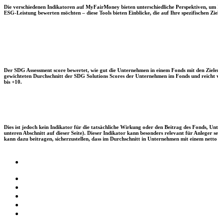
Die verschiedenen Indikatoren auf MyFairMoney bieten unterschiedliche Perspektiven, um Ihn
ESG-Leistung bewerten möchten – diese Tools bieten Einblicke, die auf Ihre spezifischen Zie
Der SDG Assessment score bewertet, wie gut die Unternehmen in einem Fonds mit den Zielen
gewichteten Durchschnitt der SDG Solutions Scores der Unternehmen im Fonds und reicht vo
bis +10.
Dies ist jedoch kein Indikator für die tatsächliche Wirkung oder den Beitrag des Fonds, 
unteren Abschnitt auf dieser Seite). Dieser Indikator kann besonders relevant für Anleger
kann dazu beitragen, sicherzustellen, dass im Durchschnitt in Unternehmen mit einem netto 