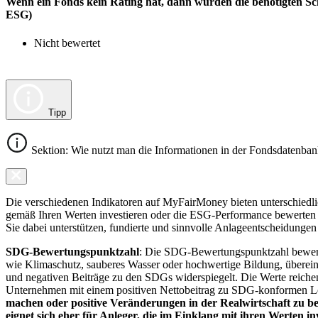
Wenn ein Fonds kein Rating hat, dann wurden die benötigten Sc
ESG)
Nicht bewertet
Tipp
Sektion: Wie nutzt man die Informationen in der Fondsdatenba
Die verschiedenen Indikatoren auf MyFairMoney bieten unterschiedlich
gemäß Ihren Werten investieren oder die ESG-Performance bewerten mö
Sie dabei unterstützen, fundierte und sinnvolle Anlageentscheidungen 
SDG-Bewertungspunktzahl
: Die SDG-Bewertungspunktzahl bewerte
wie Klimaschutz, sauberes Wasser oder hochwertige Bildung, übereins
und negativen Beiträge zu den SDGs widerspiegelt. Die Werte reiche
Unternehmen mit einem positiven Nettobeitrag zu SDG-konformen 
machen oder positive Veränderungen in der Realwirtschaft zu be
eignet sich eher für Anleger, die im Einklang mit ihren Werten i