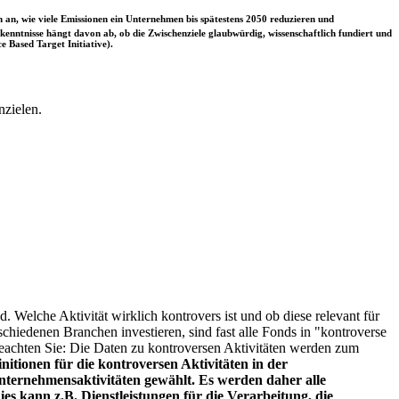
 an, wie viele Emissionen ein Unternehmen bis spätestens 2050 reduzieren und
nntnisse hängt davon ab, ob die Zwischenziele glaubwürdig, wissenschaftlich fundiert und
e Based Target Initiative).
nzielen.
. Welche Aktivität wirklich kontrovers ist und ob diese relevant für
schiedenen Branchen investieren, sind fast alle Fonds in "kontroverse
e beachten Sie: Die Daten zu kontroversen Aktivitäten werden zum
itionen für die kontroversen Aktivitäten in der
ternehmensaktivitäten gewählt. Es werden daher alle
es kann z.B. Dienstleistungen für die Verarbeitung, die