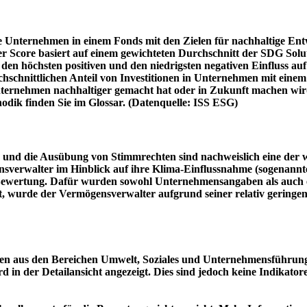
e Unternehmen in einem Fonds mit den Zielen für nachhaltige En
er Score basiert auf einem gewichteten Durchschnitt der SDG Solu
n höchsten positiven und den niedrigsten negativen Einfluss auf 
schnittlichen Anteil von Investitionen in Unternehmen mit einem n
 Unternehmen nachhaltiger gemacht hat oder in Zukunft machen 
hodik finden Sie im Glossar. (Datenquelle: ISS ESG)
und die Ausübung von Stimmrechten sind nachweislich eine der w
sverwalter im Hinblick auf ihre Klima-Einflussnahme (sogenanntes
ie Bewertung. Dafür wurden sowohl Unternehmensangaben als auch e
t, wurde der Vermögensverwalter aufgrund seiner relativ geringe
n aus den Bereichen Umwelt, Soziales und Unternehmensführung mi
d in der Detailansicht angezeigt. Dies sind jedoch keine Indikat