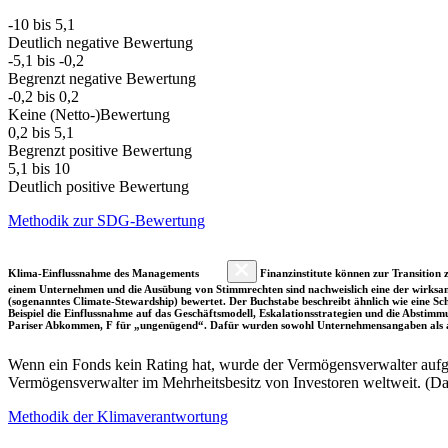
-10 bis 5,1
Deutlich negative Bewertung
-5,1 bis -0,2
Begrenzt negative Bewertung
-0,2 bis 0,2
Keine (Netto-)Bewertung
0,2 bis 5,1
Begrenzt positive Bewertung
5,1 bis 10
Deutlich positive Bewertung
Methodik zur SDG-Bewertung
Klima-Einflussnahme des Managements
Finanzinstitute können zur Transition z
einem Unternehmen und die Ausübung von Stimmrechten sind nachweislich eine der wirksam
(sogenanntes Climate-Stewardship) bewertet. Der Buchstabe beschreibt ähnlich wie eine S
Beispiel die Einflussnahme auf das Geschäftsmodell, Eskalationsstrategien und die Abst
Pariser Abkommen, F für „ungenügend“. Dafür wurden sowohl Unternehmensangaben als a
Wenn ein Fonds kein Rating hat, wurde der Vermögensverwalter aufgru
Vermögensverwalter im Mehrheitsbesitz von Investoren weltweit. (D
Methodik der Klimaverantwortung