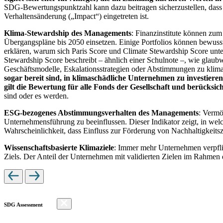
SDG-Bewertungspunktzahl kann dazu beitragen sicherzustellen, dass dur
Verhaltensänderung („Impact“) eingetreten ist.
Klima-Stewardship des Managements
: Finanzinstitute können zum
Übergangspläne bis 2050 einsetzen. Einige Portfolios können bewusst
erklären, warum sich Paris Score und Climate Stewardship Score unt
Stewardship Score beschreibt – ähnlich einer Schulnote –, wie gla
Geschäftsmodelle, Eskalationsstrategien oder Abstimmungen zu kli
sogar bereit sind, in klimaschädliche Unternehmen zu investiere
gilt die Bewertung für alle Fonds der Gesellschaft und berücks
sind oder es werden.
ESG-bezogenes Abstimmungsverhalten des Managements
: Vermö
Unternehmensführung zu beeinflussen. Dieser Indikator zeigt, in we
Wahrscheinlichkeit, dass Einfluss zur Förderung von Nachhaltigkeitszi
Wissenschaftsbasierte Klimaziele
: Immer mehr Unternehmen verpfli
Ziels. Der Anteil der Unternehmen mit validierten Zielen im Rahmen 
SDG Assessment