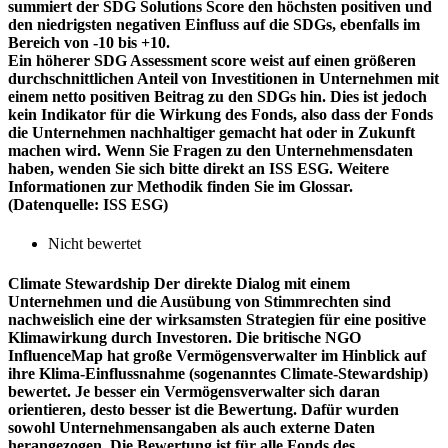
summiert der SDG Solutions Score den höchsten positiven und
den niedrigsten negativen Einfluss auf die SDGs, ebenfalls im
Bereich von -10 bis +10.
Ein höherer SDG Assessment score weist auf einen größeren
durchschnittlichen Anteil von Investitionen in Unternehmen mit
einem netto positiven Beitrag zu den SDGs hin. Dies ist jedoch
kein Indikator für die Wirkung des Fonds, also dass der Fonds
die Unternehmen nachhaltiger gemacht hat oder in Zukunft
machen wird. Wenn Sie Fragen zu den Unternehmensdaten
haben, wenden Sie sich bitte direkt an ISS ESG. Weitere
Informationen zur Methodik finden Sie im Glossar.
(Datenquelle: ISS ESG)
Nicht bewertet
Climate Stewardship
Der direkte Dialog mit einem
Unternehmen und die Ausübung von Stimmrechten sind
nachweislich eine der wirksamsten Strategien für eine positive
Klimawirkung durch Investoren. Die britische NGO
InfluenceMap hat große Vermögensverwalter im Hinblick auf
ihre Klima-Einflussnahme (sogenanntes Climate-Stewardship)
bewertet. Je besser ein Vermögensverwalter sich daran
orientieren, desto besser ist die Bewertung. Dafür wurden
sowohl Unternehmensangaben als auch externe Daten
herangezogen. Die Bewertung ist für alle Fonds des