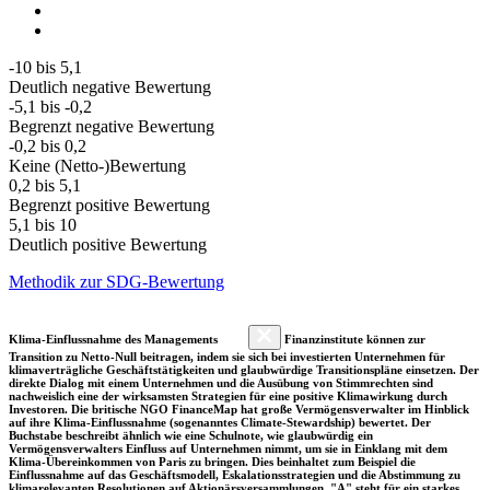
-10 bis 5,1
Deutlich negative Bewertung
-5,1 bis -0,2
Begrenzt negative Bewertung
-0,2 bis 0,2
Keine (Netto-)Bewertung
0,2 bis 5,1
Begrenzt positive Bewertung
5,1 bis 10
Deutlich positive Bewertung
Methodik zur SDG-Bewertung
Klima-Einflussnahme des Managements
Finanzinstitute können zur
Transition zu Netto-Null beitragen, indem sie sich bei investierten Unternehmen für
klimaverträgliche Geschäftstätigkeiten und glaubwürdige Transitionspläne einsetzen. Der
direkte Dialog mit einem Unternehmen und die Ausübung von Stimmrechten sind
nachweislich eine der wirksamsten Strategien für eine positive Klimawirkung durch
Investoren. Die britische NGO FinanceMap hat große Vermögensverwalter im Hinblick
auf ihre Klima-Einflussnahme (sogenanntes Climate-Stewardship) bewertet. Der
Buchstabe beschreibt ähnlich wie eine Schulnote, wie glaubwürdig ein
Vermögensverwalters Einfluss auf Unternehmen nimmt, um sie in Einklang mit dem
Klima-Übereinkommen von Paris zu bringen. Dies beinhaltet zum Beispiel die
Einflussnahme auf das Geschäftsmodell, Eskalationsstrategien und die Abstimmung zu
klimarelevanten Resolutionen auf Aktionärsversammlungen. "A" steht für ein starkes