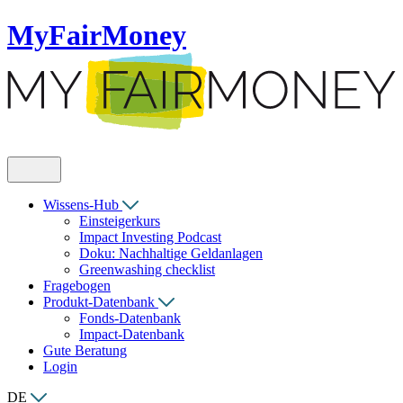
MyFairMoney
Wissens-Hub
Einsteigerkurs
Impact Investing Podcast
Doku: Nachhaltige Geldanlagen
Greenwashing checklist
Fragebogen
Produkt-Datenbank
Fonds-Datenbank
Impact-Datenbank
Gute Beratung
Login
DE