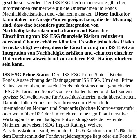
geschlossen werden. Der ISS ESG Performancescore gibt eher
Informationen darüber wie gut die Unternehmen im Fonds
Nachhaltigkeitsrisiken und -chancen managen.
Dieser Indikator
kann daher für Anleger*innen geeignet sein, die der Meinung
sind, dass eine besonders gute Integration von
Nachhaltigkeitsrisiken und -chancen auf Basis der
Einschätzung von ISS ESG finanzielle Risiken reduzieren
oder/und Chance erhöhen könnten. Es sollte jedoch das Risiko
berücksichtigt werden, dass die Einschätzung von ISS ESG zur
Integration von Nachhaltigkeitsrisiken und -chancen einzelner
Unternehmen abweichend von anderen ESG Ratinganbietern
sein kann.
ISS ESG Prime Status
: Der "ISS ESG Prime Status" ist eine
Fonds-Auszeichnung der Ratingagentur ISS ESG. Um den "Prime
Status" zu erhalten, muss ein Fonds mindestens einen gewichteten
"ESG Performance Score" von 50 erhalten haben und darf zudem
gewisse Schwellenwerte für Ausschlusskriterien nicht überschreiten.
Darunter fallen Fonds mit Kontroversen im Bereich der
internationalen Normen und Standards (höchste Kontroversenstufe)
oder wenn über 10% der Unternehmen eine signifikant negative
Wirkung auf die nachhaltigen Entwicklungsziele der Vereinten
Nationen aufweisen (SDG Impact Rating). Weitere
Auschlusskriterien sind, wenn der CO2-Fußabdruck um 150% über
dem Durchschnitt der Fondsvergleichsgruppe liegt oder ein Fonds in