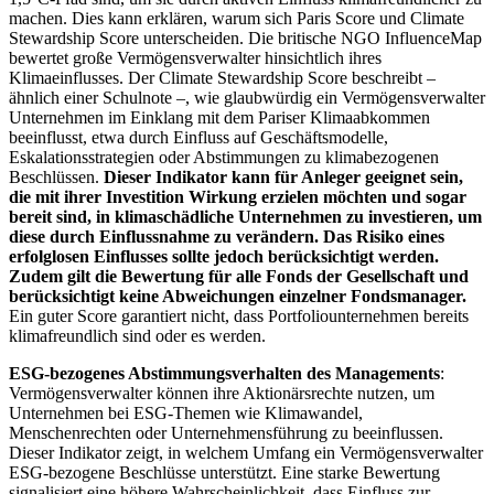
machen. Dies kann erklären, warum sich Paris Score und Climate
Stewardship Score unterscheiden. Die britische NGO InfluenceMap
bewertet große Vermögensverwalter hinsichtlich ihres
Klimaeinflusses. Der Climate Stewardship Score beschreibt –
ähnlich einer Schulnote –, wie glaubwürdig ein Vermögensverwalter
Unternehmen im Einklang mit dem Pariser Klimaabkommen
beeinflusst, etwa durch Einfluss auf Geschäftsmodelle,
Eskalationsstrategien oder Abstimmungen zu klimabezogenen
Beschlüssen.
Dieser Indikator kann für Anleger geeignet sein,
die mit ihrer Investition Wirkung erzielen möchten und sogar
bereit sind, in klimaschädliche Unternehmen zu investieren, um
diese durch Einflussnahme zu verändern. Das Risiko eines
erfolglosen Einflusses sollte jedoch berücksichtigt werden.
Zudem gilt die Bewertung für alle Fonds der Gesellschaft und
berücksichtigt keine Abweichungen einzelner Fondsmanager.
Ein guter Score garantiert nicht, dass Portfoliounternehmen bereits
klimafreundlich sind oder es werden.
ESG-bezogenes Abstimmungsverhalten des Managements
:
Vermögensverwalter können ihre Aktionärsrechte nutzen, um
Unternehmen bei ESG-Themen wie Klimawandel,
Menschenrechten oder Unternehmensführung zu beeinflussen.
Dieser Indikator zeigt, in welchem Umfang ein Vermögensverwalter
ESG-bezogene Beschlüsse unterstützt. Eine starke Bewertung
signalisiert eine höhere Wahrscheinlichkeit, dass Einfluss zur