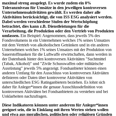
maximal streng ausgelegt. Es wurde zudem ein 0%
Toleranzniveau für Umsätze in den jeweiligen kontroversen
Unternehmensaktivitäten gewählt. Es werden daher alle
Aktivitäten berücksichtigt, die von ISS ESG analysiert werden.
Dabei werden verschiedene Stufen der Wertschöpfung
betrachtet, dies kann z.B. Dienstleistungen für die
Verarbeitung, die Produktion oder den Vertrieb von Produkten
umfassen.
Ein Beispiel: Angenommen, dass jeweils 5% des
Fondsvolumens in ein Unternehmen welches 1% seines Umsatzes
mit dem Vertrieb von alkoholischen Getränken und in ein anderes
Unternehmen welches 1% seines Umsatzes mit der Produktion von
Sauerstoffmasken für die Luftwaffe erwirtschaften, dann werden in
der Datenbank hinter den kontroversen Aktivitäten "Suchtmittel
(Tabak, Alkohol)" und "Zivile Schusswaffen oder militärische
Ausrüstung" jeweils 5% angezeigt. Fondsanbieter können einen
anderen Umfang für den Ausschluss von kontroversen Aktiviäten
definieren oder Daten über kontroverse Aktivitäten von
unterschiedlichen ESG Ratinganbietern beziehen. Es lohnt sich
daher für Anleger*innen die genaue Ausschlussdefinition von
kontroversen Aktiviäten bei Fondsanbietern zu verstehen und bei
Unklarheiten nachzufragen.
Diese Indikatoren können unter anderem für Anleger*innen
geeignet sein, die in Einklang mit ihren Werten stehen wollen
und etwa aus moralischen, politischen oder religiösen Gründen