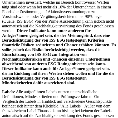
Unternehmen investiert, welche im Bereich kontroverser Waffen
tätig sind oder wenn bei mehr als 10% der Unternehmen in einem
Fonds die Zustimmung auf Aktionärsversammlungen zu
Vorstandswahlen oder Vergütungsberichten unter 90% liegen.
(Quelle: ISS ESG) Von der Prime-Auszeichnung kann jedoch nicht
automatisch auf die Nachhaltigkeitswirkung des Fonds geschlossen
werden.
Dieser Indikator kann unter anderem für
Anleger*innen geeignet sein, die der Meinung sind, dass eine
Berücksichtigung der von ISS ESG festgelegten Kriterien
finanzielle Risiken reduzieren und Chance erhöhen könnten. Es
sollte jedoch das Risiko berücksichtigt werden, dass die
Einschätzung von ISS ESG zur Integration von
Nachhaltigkeitsrisiken und -chancen einzelner Unternehmen
abweichend von anderen ESG Ratinganbietern sein kann.
Dieser Indikator kann auch für Anleger*innen geeignet sein,
die im Einklang mit ihren Werten stehen wollen und für die die
Berücksichtigung der von ISS ESG festgelegten
Mindestkriterien dafür ausreichend sind.
Labels
: Alle aufgeführten Labels nutzen unterschiedliche
Definitionen, Mindestkriterien und Prüfungsverfahren. Ein
Vergleich der Labels in Hinblick auf verschiedene Gesichtspunkte
befindet sich hinter dem Klickfeld "Alle Labels". Außer von dem
französischem Label Finansol kann bislang bei keinem der Labels
automatisch auf die Nachhaltigkeitswirkung des Fonds geschlossen