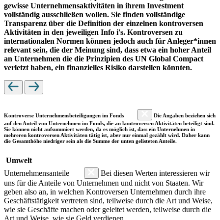
gewisse Unternehmensaktivitäten in ihrem Investment
vollständig ausschließen wollen. Sie finden vollständige
Transparenz über die Definition der einzelnen kontroversen
Aktivitäten in den jeweiligen Info i's. Kontroversen zu
internationalen Normen können jedoch auch für Anleger*innen
relevant sein, die der Meinung sind, dass etwa ein hoher Anteil
an Unternehmen die die Prinzipien des UN Global Compact
verletzt haben, ein finanzielles Risiko darstellen könnten.
Kontroverse Unternehmensbeteiligungen im Fonds
Die Angaben beziehen sich
auf den Anteil von Unternehmen im Fonds, die an kontroversen Aktivitäten beteiligt sind.
Sie können nicht aufsummiert werden, da es möglich ist, dass ein Unternehmen in
mehreren kontroversen Aktivitäten tätig ist, aber nur einmal gezählt wird. Daher kann
die Gesamthöhe niedriger sein als die Summe der unten gelisteten Anteile.
Umwelt
Unternehmensanteile
Bei diesen Werten interessieren wir
uns für die Anteile von Unternehmen und nicht von Staaten. Wir
geben also an, in welchen Kontroversen Unternehmen durch ihre
Geschäftstätigkeit vertreten sind, teilweise durch die Art und Weise,
wie sie Geschäfte machen oder geleitet werden, teilweise durch die
Art und Weise, wie sie Geld verdienen.