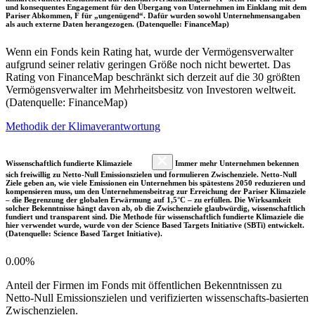
und konsequentes Engagement für den Übergang von Unternehmen im Einklang mit dem
Pariser Abkommen, F für „ungenügend“. Dafür wurden sowohl Unternehmensangaben
als auch externe Daten herangezogen. (Datenquelle: FinanceMap)
Wenn ein Fonds kein Rating hat, wurde der Vermögensverwalter
aufgrund seiner relativ geringen Größe noch nicht bewertet. Das
Rating von FinanceMap beschränkt sich derzeit auf die 30 größten
Vermögensverwalter im Mehrheitsbesitz von Investoren weltweit.
(Datenquelle: FinanceMap)
Methodik der Klimaverantwortung
Wissenschaftlich fundierte Klimaziele
Immer mehr Unternehmen bekennen
sich freiwillig zu Netto-Null Emissionszielen und formulieren Zwischenziele. Netto-Null
Ziele geben an, wie viele Emissionen ein Unternehmen bis spätestens 2050 reduzieren und
kompensieren muss, um den Unternehmensbeitrag zur Erreichung der Pariser Klimaziele
– die Begrenzung der globalen Erwärmung auf 1,5°C – zu erfüllen. Die Wirksamkeit
solcher Bekenntnisse hängt davon ab, ob die Zwischenziele glaubwürdig, wissenschaftlich
fundiert und transparent sind. Die Methode für wissenschaftlich fundierte Klimaziele die
hier verwendet wurde, wurde von der Science Based Targets Initiative (SBTi) entwickelt.
(Datenquelle: Science Based Target Initiative).
0.00%
Anteil der Firmen im Fonds mit öffentlichen Bekenntnissen zu
Netto-Null Emissionszielen und verifizierten wissenschafts-basierten
Zwischenzielen.