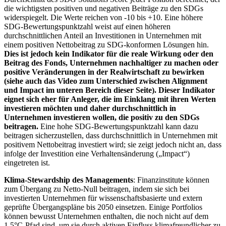
die wichtigsten positiven und negativen Beiträge zu den SDGs
widerspiegelt. Die Werte reichen von -10 bis +10. Eine höhere
SDG-Bewertungspunktzahl weist auf einen höheren
durchschnittlichen Anteil an Investitionen in Unternehmen mit
einem positiven Nettobeitrag zu SDG-konformen Lösungen hin.
Dies ist jedoch kein Indikator für die reale Wirkung oder den
Beitrag des Fonds, Unternehmen nachhaltiger zu machen oder
positive Veränderungen in der Realwirtschaft zu bewirken
(siehe auch das Video zum Unterschied zwischen Alignment
und Impact im unteren Bereich dieser Seite). Dieser Indikator
eignet sich eher für Anleger, die im Einklang mit ihren Werten
investieren möchten und daher durchschnittlich in
Unternehmen investieren wollen, die positiv zu den SDGs
beitragen.
Eine hohe SDG-Bewertungspunktzahl kann dazu
beitragen sicherzustellen, dass durchschnittlich in Unternehmen mit
positivem Nettobeitrag investiert wird; sie zeigt jedoch nicht an, dass
infolge der Investition eine Verhaltensänderung („Impact“)
eingetreten ist.
Klima-Stewardship des Managements
: Finanzinstitute können
zum Übergang zu Netto-Null beitragen, indem sie sich bei
investierten Unternehmen für wissenschaftsbasierte und extern
geprüfte Übergangspläne bis 2050 einsetzen. Einige Portfolios
können bewusst Unternehmen enthalten, die noch nicht auf dem
1,5°C-Pfad sind, um sie durch aktiven Einfluss klimafreundlicher zu