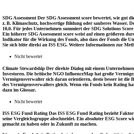
SDG Assessment
Der SDG Assessment score bewertet, wie gut di
z. B. Klimaschutz, hochwertige Bildung oder sauberes Wasser. D
10,0. Für jedes Unternehmen summiert der SDG Solutions Score de
Ein höherer SDG Assessment score weist auf einen größeren durch
Indikator für die Wirkung des Fonds, also dass der Fonds die
Sie sich bitte direkt an ISS ESG. Weitere Informationen zur Met
Nicht bewertet
Climate Stewardship
Der direkte Dialog mit einem Unternehmen 
Investoren. Die britische NGO InfluenceMap hat große Vermögen
Vermögensverwalter sich daran orientieren, desto besser ist d
des Vermögensverwalters gleich. Wenn ein Fonds kein Rating ha
dazu im Glossar.
Nicht bewertet
ISS ESG Fund Rating
Das ISS ESG Fund Rating bezieht Faktore
seine Vergleichsgruppe abschneidet. Ein absoluter ESG Score wir
gemacht zu haben oder in Zukunft zu machen.