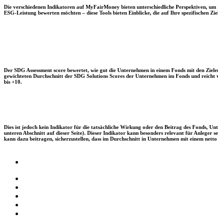
Die verschiedenen Indikatoren auf MyFairMoney bieten unterschiedliche Perspektiven, um Ihn
ESG-Leistung bewerten möchten – diese Tools bieten Einblicke, die auf Ihre spezifischen Zie
Der SDG Assessment score bewertet, wie gut die Unternehmen in einem Fonds mit den Zielen
gewichteten Durchschnitt der SDG Solutions Scores der Unternehmen im Fonds und reicht vo
bis +10.
Dies ist jedoch kein Indikator für die tatsächliche Wirkung oder den Beitrag des Fonds, 
unteren Abschnitt auf dieser Seite). Dieser Indikator kann besonders relevant für Anleger
kann dazu beitragen, sicherzustellen, dass im Durchschnitt in Unternehmen mit einem netto 