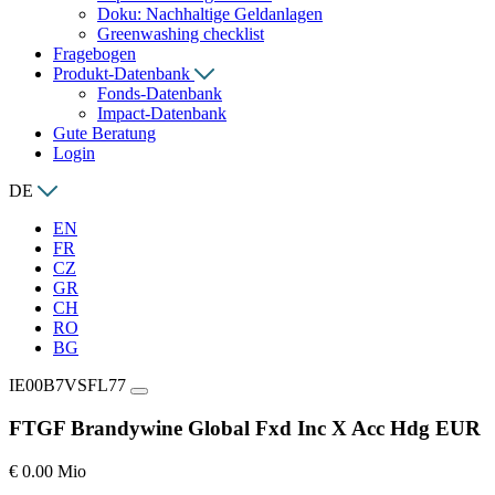
Doku: Nachhaltige Geldanlagen
Greenwashing checklist
Fragebogen
Produkt-Datenbank
Fonds-Datenbank
Impact-Datenbank
Gute Beratung
Login
DE
EN
FR
CZ
GR
CH
RO
BG
IE00B7VSFL77
FTGF Brandywine Global Fxd Inc X Acc Hdg EUR
€ 0.00 Mio