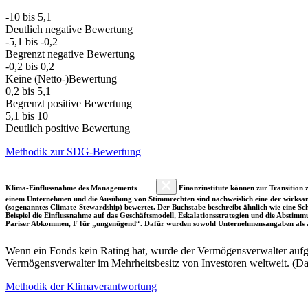
-10 bis 5,1
Deutlich negative Bewertung
-5,1 bis -0,2
Begrenzt negative Bewertung
-0,2 bis 0,2
Keine (Netto-)Bewertung
0,2 bis 5,1
Begrenzt positive Bewertung
5,1 bis 10
Deutlich positive Bewertung
Methodik zur SDG-Bewertung
Klima-Einflussnahme des Managements
Finanzinstitute können zur Transition z
einem Unternehmen und die Ausübung von Stimmrechten sind nachweislich eine der wirksam
(sogenanntes Climate-Stewardship) bewertet. Der Buchstabe beschreibt ähnlich wie eine S
Beispiel die Einflussnahme auf das Geschäftsmodell, Eskalationsstrategien und die Abst
Pariser Abkommen, F für „ungenügend“. Dafür wurden sowohl Unternehmensangaben als a
Wenn ein Fonds kein Rating hat, wurde der Vermögensverwalter aufgru
Vermögensverwalter im Mehrheitsbesitz von Investoren weltweit. (D
Methodik der Klimaverantwortung