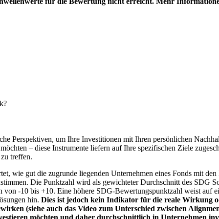
hwellenwerte für die Bewertung nicht erreicht. Mehr Information
nk?
e Perspektiven, um Ihre Investitionen mit Ihren persönlichen Nachhalt
chten – diese Instrumente liefern auf Ihre spezifischen Ziele zugesch
zu treffen.
t, wie gut die zugrunde liegenden Unternehmen eines Fonds mit den 
timmen. Die Punktzahl wird als gewichteter Durchschnitt des SDG Solut
n von -10 bis +10. Eine höhere SDG-Bewertungspunktzahl weist auf eine
Lösungen hin.
Dies ist jedoch kein Indikator für die reale Wirkung
wirken (siehe auch das Video zum Unterschied zwischen Alignment
nvestieren möchten und daher durchschnittlich in Unternehmen inve