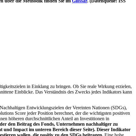
en über die Methodik finden Sie im
Glossar
. (Datenquelle: ISS
igkeitszielen in Einklang zu bringen. Ob Sie reale Wirkung erzielen,
nittene Einblicke. Das Verständnis des Zwecks jedes Indikators kann
Nachhaltigen Entwicklungszielen der Vereinten Nationen (SDGs),
ions Score jeder Position berechnet, der die wichtigsten positiven
n höheren durchschnittlichen Anteil an Investitionen in
 oder den Beitrag des Fonds, Unternehmen nachhaltiger zu
 und Impact im unteren Bereich dieser Seite). Dieser Indikator
stieren wollen, die positiv zu den SDGs beitragen.
Eine hohe