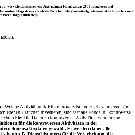
 an, wie viele Emissionen ein Unternehmen bis spätestens 2050 reduzieren und
nntnisse hängt davon ab, ob die Zwischenziele glaubwürdig, wissenschaftlich fundiert und
e Based Target Initiative).
nzielen.
. Welche Aktivität wirklich kontrovers ist und ob diese relevant für
schiedenen Branchen investieren, sind fast alle Fonds in "kontroverse
e beachten Sie: Die Daten zu kontroversen Aktivitäten werden zum
itionen für die kontroversen Aktivitäten in der
ternehmensaktivitäten gewählt. Es werden daher alle
es kann z.B. Dienstleistungen für die Verarbeitung, die