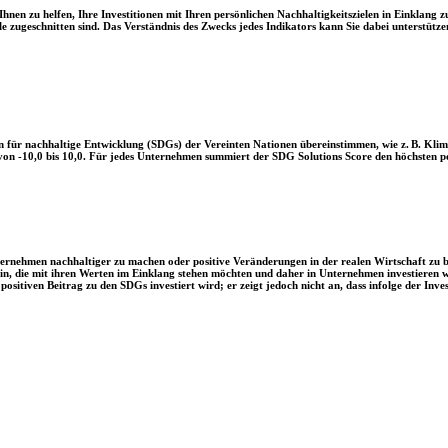
en zu helfen, Ihre Investitionen mit Ihren persönlichen Nachhaltigkeitszielen in Einklang zu
le zugeschnitten sind. Das Verständnis des Zwecks jedes Indikators kann Sie dabei unterstützen
 für nachhaltige Entwicklung (SDGs) der Vereinten Nationen übereinstimmen, wie z. B. Klim
n -10,0 bis 10,0. Für jedes Unternehmen summiert der SDG Solutions Score den höchsten posi
Unternehmen nachhaltiger zu machen oder positive Veränderungen in der realen Wirtschaft zu
 sein, die mit ihren Werten im Einklang stehen möchten und daher in Unternehmen investieren
positiven Beitrag zu den SDGs investiert wird; er zeigt jedoch nicht an, dass infolge der In