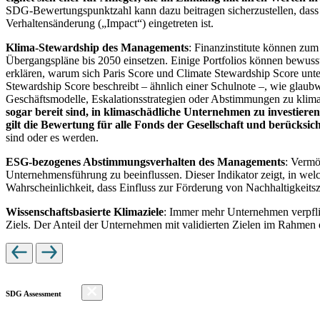
SDG-Bewertungspunktzahl kann dazu beitragen sicherzustellen, dass dur
Verhaltensänderung („Impact“) eingetreten ist.
Klima-Stewardship des Managements
: Finanzinstitute können zum
Übergangspläne bis 2050 einsetzen. Einige Portfolios können bewusst
erklären, warum sich Paris Score und Climate Stewardship Score unt
Stewardship Score beschreibt – ähnlich einer Schulnote –, wie gla
Geschäftsmodelle, Eskalationsstrategien oder Abstimmungen zu kli
sogar bereit sind, in klimaschädliche Unternehmen zu investiere
gilt die Bewertung für alle Fonds der Gesellschaft und berücks
sind oder es werden.
ESG-bezogenes Abstimmungsverhalten des Managements
: Vermö
Unternehmensführung zu beeinflussen. Dieser Indikator zeigt, in we
Wahrscheinlichkeit, dass Einfluss zur Förderung von Nachhaltigkeitszi
Wissenschaftsbasierte Klimaziele
: Immer mehr Unternehmen verpfli
Ziels. Der Anteil der Unternehmen mit validierten Zielen im Rahmen 
SDG Assessment