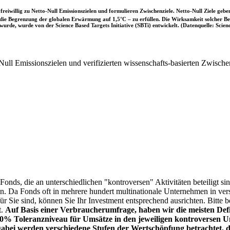
iwillig zu Netto-Null Emissionszielen und formulieren Zwischenziele. Netto-Null Ziele geben
ie Begrenzung der globalen Erwärmung auf 1,5°C – zu erfüllen. Die Wirksamkeit solcher Beke
wurde, wurde von der Science Based Targets Initiative (SBTi) entwickelt. (Datenquelle: Scienc
ull Emissionszielen und verifizierten wissenschafts-basierten Zwische
onds, die an unterschiedlichen "kontroversen" Aktivitäten beteiligt sind
sen. Da Fonds oft in mehrere hundert multinationale Unternehmen in ver
 für Sie sind, können Sie Ihr Investment entsprechend ausrichten. Bitt
t.
Auf Basis einer Verbraucherumfrage, haben wir die meisten Defin
% Toleranzniveau für Umsätze in den jeweiligen kontroversen Un
Dabei werden verschiedene Stufen der Wertschöpfung betrachtet, di