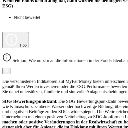
Wenn ein Fonds kein Rating hat, dann wurden die benötigten Sc
ESG)
Nicht bewertet
Tipp
Sektion: Wie nutzt man die Informationen in der Fondsdatenba
Die verschiedenen Indikatoren auf MyFairMoney bieten unterschiedlich
gemäß Ihren Werten investieren oder die ESG-Performance bewerten mö
Sie dabei unterstützen, fundierte und sinnvolle Anlageentscheidungen 
SDG-Bewertungspunktzahl
: Die SDG-Bewertungspunktzahl bewerte
wie Klimaschutz, sauberes Wasser oder hochwertige Bildung, übereins
und negativen Beiträge zu den SDGs widerspiegelt. Die Werte reiche
Unternehmen mit einem positiven Nettobeitrag zu SDG-konformen 
machen oder positive Veränderungen in der Realwirtschaft zu be
eignet sich eher für Anleger, die im Einklang mit ihren Werten i