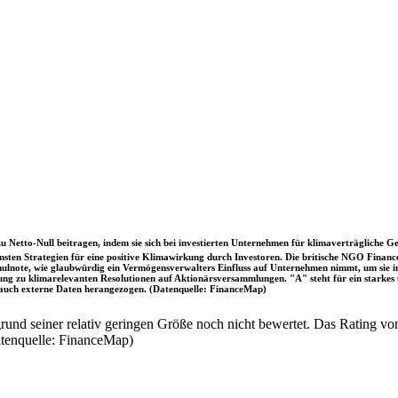
u Netto-Null beitragen, indem sie sich bei investierten Unternehmen für klimaverträgliche Ge
sten Strategien für eine positive Klimawirkung durch Investoren. Die britische NGO Fina
chulnote, wie glaubwürdig ein Vermögensverwalters Einfluss auf Unternehmen nimmt, um sie
immung zu klimarelevanten Resolutionen auf Aktionärsversammlungen. "A" steht für ein sta
uch externe Daten herangezogen. (Datenquelle: FinanceMap)
nd seiner relativ geringen Größe noch nicht bewertet. Das Rating von
atenquelle: FinanceMap)