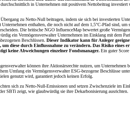
chschnittlich in Unternehmen mit positivem Nettobeitrag investiert wird
 Übergang zu Netto-Null beitragen, indem sie sich bei investierten Unt
 Unternehmen enthalten, die noch nicht auf dem 1,5°C-Pfad sind, um s
erscheiden. Die britische NGO InfluenceMap bewertet große Vermögensv
ubwürdig ein Vermögensverwalter Unternehmen im Einklang mit dem Pari
mabezogenen Beschlüssen.
Dieser Indikator kann für Anleger geeignet
n, um diese durch Einflussnahme zu verändern. Das Risiko eines er
ichtigt keine Abweichungen einzelner Fondsmanager.
Ein guter Score 
gensverwalter können ihre Aktionärsrechte nutzen, um Unternehmen
lchem Umfang ein Vermögensverwalter ESG-bezogene Beschlüsse unterstü
elen genutzt wird, garantiert jedoch keinen Erfolg.
chten sich zu Netto-Null-Emissionen und setzen Zwischenziele im Eink
der SBTi zeigt, wie glaubwürdig sie ihre Dekarbonisierung ausrichten.