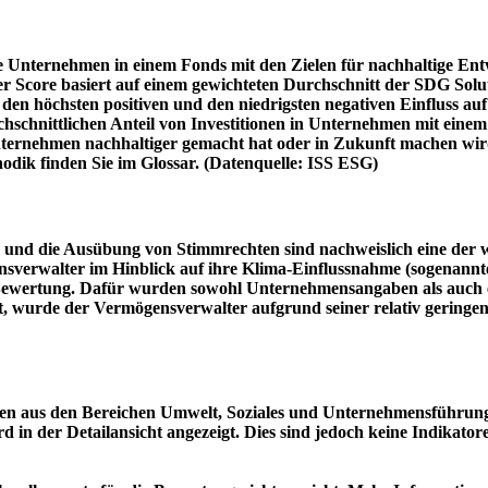
e Unternehmen in einem Fonds mit den Zielen für nachhaltige En
er Score basiert auf einem gewichteten Durchschnitt der SDG Solu
n höchsten positiven und den niedrigsten negativen Einfluss auf 
schnittlichen Anteil von Investitionen in Unternehmen mit einem n
 Unternehmen nachhaltiger gemacht hat oder in Zukunft machen 
hodik finden Sie im Glossar. (Datenquelle: ISS ESG)
und die Ausübung von Stimmrechten sind nachweislich eine der w
sverwalter im Hinblick auf ihre Klima-Einflussnahme (sogenanntes
ie Bewertung. Dafür wurden sowohl Unternehmensangaben als auch e
t, wurde der Vermögensverwalter aufgrund seiner relativ geringe
n aus den Bereichen Umwelt, Soziales und Unternehmensführung mi
d in der Detailansicht angezeigt. Dies sind jedoch keine Indikat