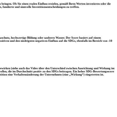
 bringen. Ob Sie einen realen Einfluss erzielen, gemäß Ihren Werten investieren oder die
, fundierte und sinnvolle Investitionsentscheidungen zu treffen.
aschutz, hochwertige Bildung oder sauberes Wasser. Der Score basiert auf einem
tiven und den niedrigsten negativen Einfluss auf die SDGs, ebenfalls im Bereich von -10
 bewirken (siehe auch das Video über den Unterschied zwischen Ausrichtung und Wirkung im
 wollen, die im Durchschnitt positiv zu den SDGs beitragen. Ein hoher SDG-Bewertungsscore
vestition eine Verhaltensänderung der Unternehmen (eine „Wirkung“) eingetreten ist.