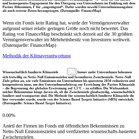
und konsequentes Engagement für den Übergang von Unternehmen im Einklang mit dem
Pariser Abkommen, F für „ungenügend“. Dafür wurden sowohl Unternehmensangaben
als auch externe Daten herangezogen. (Datenquelle: FinanceMap)
Wenn ein Fonds kein Rating hat, wurde der Vermögensverwalter
aufgrund seiner relativ geringen Größe noch nicht bewertet. Das
Rating von FinanceMap beschränkt sich derzeit auf die 30 größten
Vermögensverwalter im Mehrheitsbesitz von Investoren weltweit.
(Datenquelle: FinanceMap)
Methodik der Klimaverantwortung
Wissenschaftlich fundierte Klimaziele
Immer mehr Unternehmen bekennen
sich freiwillig zu Netto-Null Emissionszielen und formulieren Zwischenziele. Netto-Null
Ziele geben an, wie viele Emissionen ein Unternehmen bis spätestens 2050 reduzieren und
kompensieren muss, um den Unternehmensbeitrag zur Erreichung der Pariser Klimaziele
– die Begrenzung der globalen Erwärmung auf 1,5°C – zu erfüllen. Die Wirksamkeit
solcher Bekenntnisse hängt davon ab, ob die Zwischenziele glaubwürdig, wissenschaftlich
fundiert und transparent sind. Die Methode für wissenschaftlich fundierte Klimaziele die
hier verwendet wurde, wurde von der Science Based Targets Initiative (SBTi) entwickelt.
(Datenquelle: Science Based Target Initiative).
0.00%
Anteil der Firmen im Fonds mit öffentlichen Bekenntnissen zu
Netto-Null Emissionszielen und verifizierten wissenschafts-basierten
Zwischenzielen.