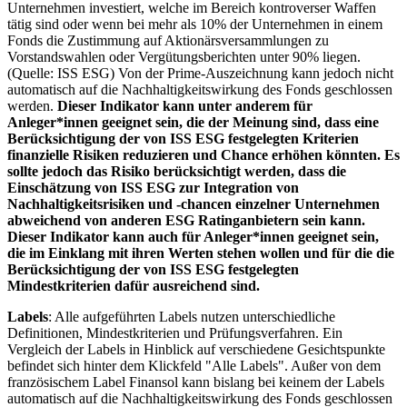
Unternehmen investiert, welche im Bereich kontroverser Waffen
tätig sind oder wenn bei mehr als 10% der Unternehmen in einem
Fonds die Zustimmung auf Aktionärsversammlungen zu
Vorstandswahlen oder Vergütungsberichten unter 90% liegen.
(Quelle: ISS ESG) Von der Prime-Auszeichnung kann jedoch nicht
automatisch auf die Nachhaltigkeitswirkung des Fonds geschlossen
werden.
Dieser Indikator kann unter anderem für
Anleger*innen geeignet sein, die der Meinung sind, dass eine
Berücksichtigung der von ISS ESG festgelegten Kriterien
finanzielle Risiken reduzieren und Chance erhöhen könnten. Es
sollte jedoch das Risiko berücksichtigt werden, dass die
Einschätzung von ISS ESG zur Integration von
Nachhaltigkeitsrisiken und -chancen einzelner Unternehmen
abweichend von anderen ESG Ratinganbietern sein kann.
Dieser Indikator kann auch für Anleger*innen geeignet sein,
die im Einklang mit ihren Werten stehen wollen und für die die
Berücksichtigung der von ISS ESG festgelegten
Mindestkriterien dafür ausreichend sind.
Labels
: Alle aufgeführten Labels nutzen unterschiedliche
Definitionen, Mindestkriterien und Prüfungsverfahren. Ein
Vergleich der Labels in Hinblick auf verschiedene Gesichtspunkte
befindet sich hinter dem Klickfeld "Alle Labels". Außer von dem
französischem Label Finansol kann bislang bei keinem der Labels
automatisch auf die Nachhaltigkeitswirkung des Fonds geschlossen