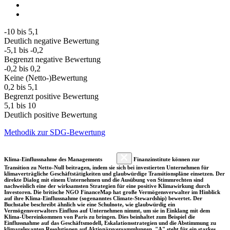
-10 bis 5,1
Deutlich negative Bewertung
-5,1 bis -0,2
Begrenzt negative Bewertung
-0,2 bis 0,2
Keine (Netto-)Bewertung
0,2 bis 5,1
Begrenzt positive Bewertung
5,1 bis 10
Deutlich positive Bewertung
Methodik zur SDG-Bewertung
Klima-Einflussnahme des Managements
Finanzinstitute können zur
Transition zu Netto-Null beitragen, indem sie sich bei investierten Unternehmen für
klimaverträgliche Geschäftstätigkeiten und glaubwürdige Transitionspläne einsetzen. Der
direkte Dialog mit einem Unternehmen und die Ausübung von Stimmrechten sind
nachweislich eine der wirksamsten Strategien für eine positive Klimawirkung durch
Investoren. Die britische NGO FinanceMap hat große Vermögensverwalter im Hinblick
auf ihre Klima-Einflussnahme (sogenanntes Climate-Stewardship) bewertet. Der
Buchstabe beschreibt ähnlich wie eine Schulnote, wie glaubwürdig ein
Vermögensverwalters Einfluss auf Unternehmen nimmt, um sie in Einklang mit dem
Klima-Übereinkommen von Paris zu bringen. Dies beinhaltet zum Beispiel die
Einflussnahme auf das Geschäftsmodell, Eskalationsstrategien und die Abstimmung zu
klimarelevanten Resolutionen auf Aktionärsversammlungen. "A" steht für ein starkes