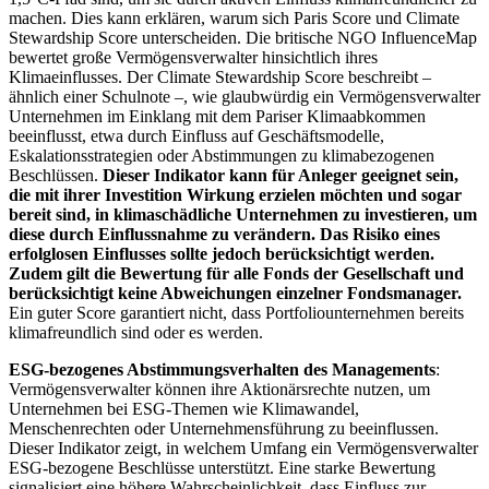
machen. Dies kann erklären, warum sich Paris Score und Climate
Stewardship Score unterscheiden. Die britische NGO InfluenceMap
bewertet große Vermögensverwalter hinsichtlich ihres
Klimaeinflusses. Der Climate Stewardship Score beschreibt –
ähnlich einer Schulnote –, wie glaubwürdig ein Vermögensverwalter
Unternehmen im Einklang mit dem Pariser Klimaabkommen
beeinflusst, etwa durch Einfluss auf Geschäftsmodelle,
Eskalationsstrategien oder Abstimmungen zu klimabezogenen
Beschlüssen.
Dieser Indikator kann für Anleger geeignet sein,
die mit ihrer Investition Wirkung erzielen möchten und sogar
bereit sind, in klimaschädliche Unternehmen zu investieren, um
diese durch Einflussnahme zu verändern. Das Risiko eines
erfolglosen Einflusses sollte jedoch berücksichtigt werden.
Zudem gilt die Bewertung für alle Fonds der Gesellschaft und
berücksichtigt keine Abweichungen einzelner Fondsmanager.
Ein guter Score garantiert nicht, dass Portfoliounternehmen bereits
klimafreundlich sind oder es werden.
ESG-bezogenes Abstimmungsverhalten des Managements
:
Vermögensverwalter können ihre Aktionärsrechte nutzen, um
Unternehmen bei ESG-Themen wie Klimawandel,
Menschenrechten oder Unternehmensführung zu beeinflussen.
Dieser Indikator zeigt, in welchem Umfang ein Vermögensverwalter
ESG-bezogene Beschlüsse unterstützt. Eine starke Bewertung
signalisiert eine höhere Wahrscheinlichkeit, dass Einfluss zur