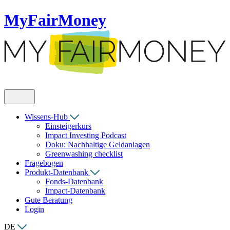
MyFairMoney
Wissens-Hub
Einsteigerkurs
Impact Investing Podcast
Doku: Nachhaltige Geldanlagen
Greenwashing checklist
Fragebogen
Produkt-Datenbank
Fonds-Datenbank
Impact-Datenbank
Gute Beratung
Login
DE