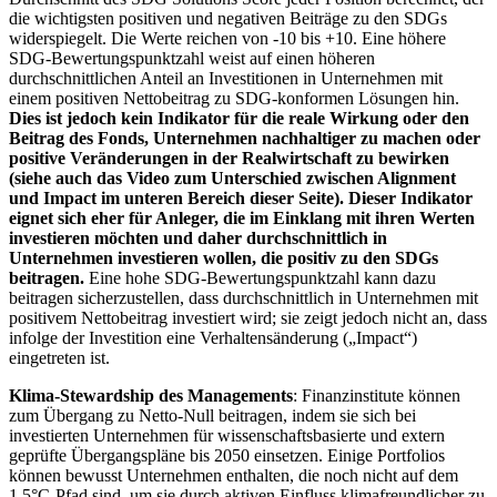
die wichtigsten positiven und negativen Beiträge zu den SDGs
widerspiegelt. Die Werte reichen von -10 bis +10. Eine höhere
SDG-Bewertungspunktzahl weist auf einen höheren
durchschnittlichen Anteil an Investitionen in Unternehmen mit
einem positiven Nettobeitrag zu SDG-konformen Lösungen hin.
Dies ist jedoch kein Indikator für die reale Wirkung oder den
Beitrag des Fonds, Unternehmen nachhaltiger zu machen oder
positive Veränderungen in der Realwirtschaft zu bewirken
(siehe auch das Video zum Unterschied zwischen Alignment
und Impact im unteren Bereich dieser Seite). Dieser Indikator
eignet sich eher für Anleger, die im Einklang mit ihren Werten
investieren möchten und daher durchschnittlich in
Unternehmen investieren wollen, die positiv zu den SDGs
beitragen.
Eine hohe SDG-Bewertungspunktzahl kann dazu
beitragen sicherzustellen, dass durchschnittlich in Unternehmen mit
positivem Nettobeitrag investiert wird; sie zeigt jedoch nicht an, dass
infolge der Investition eine Verhaltensänderung („Impact“)
eingetreten ist.
Klima-Stewardship des Managements
: Finanzinstitute können
zum Übergang zu Netto-Null beitragen, indem sie sich bei
investierten Unternehmen für wissenschaftsbasierte und extern
geprüfte Übergangspläne bis 2050 einsetzen. Einige Portfolios
können bewusst Unternehmen enthalten, die noch nicht auf dem
1,5°C-Pfad sind, um sie durch aktiven Einfluss klimafreundlicher zu