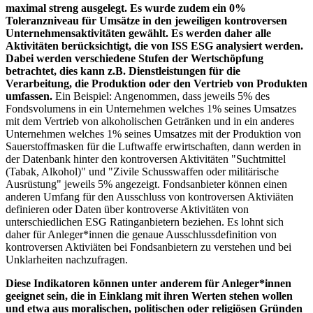
maximal streng ausgelegt. Es wurde zudem ein 0%
Toleranzniveau für Umsätze in den jeweiligen kontroversen
Unternehmensaktivitäten gewählt. Es werden daher alle
Aktivitäten berücksichtigt, die von ISS ESG analysiert werden.
Dabei werden verschiedene Stufen der Wertschöpfung
betrachtet, dies kann z.B. Dienstleistungen für die
Verarbeitung, die Produktion oder den Vertrieb von Produkten
umfassen.
Ein Beispiel: Angenommen, dass jeweils 5% des
Fondsvolumens in ein Unternehmen welches 1% seines Umsatzes
mit dem Vertrieb von alkoholischen Getränken und in ein anderes
Unternehmen welches 1% seines Umsatzes mit der Produktion von
Sauerstoffmasken für die Luftwaffe erwirtschaften, dann werden in
der Datenbank hinter den kontroversen Aktivitäten "Suchtmittel
(Tabak, Alkohol)" und "Zivile Schusswaffen oder militärische
Ausrüstung" jeweils 5% angezeigt. Fondsanbieter können einen
anderen Umfang für den Ausschluss von kontroversen Aktiviäten
definieren oder Daten über kontroverse Aktivitäten von
unterschiedlichen ESG Ratinganbietern beziehen. Es lohnt sich
daher für Anleger*innen die genaue Ausschlussdefinition von
kontroversen Aktiviäten bei Fondsanbietern zu verstehen und bei
Unklarheiten nachzufragen.
Diese Indikatoren können unter anderem für Anleger*innen
geeignet sein, die in Einklang mit ihren Werten stehen wollen
und etwa aus moralischen, politischen oder religiösen Gründen