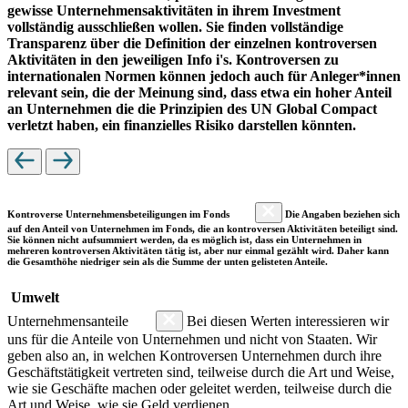
gewisse Unternehmensaktivitäten in ihrem Investment
vollständig ausschließen wollen. Sie finden vollständige
Transparenz über die Definition der einzelnen kontroversen
Aktivitäten in den jeweiligen Info i's. Kontroversen zu
internationalen Normen können jedoch auch für Anleger*innen
relevant sein, die der Meinung sind, dass etwa ein hoher Anteil
an Unternehmen die die Prinzipien des UN Global Compact
verletzt haben, ein finanzielles Risiko darstellen könnten.
Kontroverse Unternehmensbeteiligungen im Fonds
Die Angaben beziehen sich
auf den Anteil von Unternehmen im Fonds, die an kontroversen Aktivitäten beteiligt sind.
Sie können nicht aufsummiert werden, da es möglich ist, dass ein Unternehmen in
mehreren kontroversen Aktivitäten tätig ist, aber nur einmal gezählt wird. Daher kann
die Gesamthöhe niedriger sein als die Summe der unten gelisteten Anteile.
Umwelt
Unternehmensanteile
Bei diesen Werten interessieren wir
uns für die Anteile von Unternehmen und nicht von Staaten. Wir
geben also an, in welchen Kontroversen Unternehmen durch ihre
Geschäftstätigkeit vertreten sind, teilweise durch die Art und Weise,
wie sie Geschäfte machen oder geleitet werden, teilweise durch die
Art und Weise, wie sie Geld verdienen.