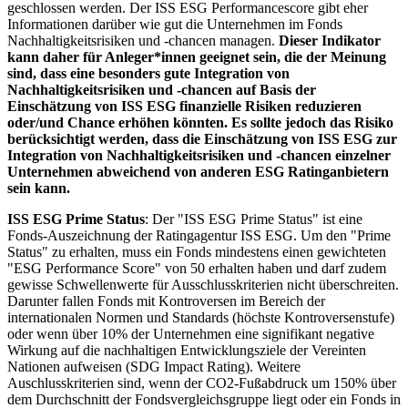
geschlossen werden. Der ISS ESG Performancescore gibt eher
Informationen darüber wie gut die Unternehmen im Fonds
Nachhaltigkeitsrisiken und -chancen managen.
Dieser Indikator
kann daher für Anleger*innen geeignet sein, die der Meinung
sind, dass eine besonders gute Integration von
Nachhaltigkeitsrisiken und -chancen auf Basis der
Einschätzung von ISS ESG finanzielle Risiken reduzieren
oder/und Chance erhöhen könnten. Es sollte jedoch das Risiko
berücksichtigt werden, dass die Einschätzung von ISS ESG zur
Integration von Nachhaltigkeitsrisiken und -chancen einzelner
Unternehmen abweichend von anderen ESG Ratinganbietern
sein kann.
ISS ESG Prime Status
: Der "ISS ESG Prime Status" ist eine
Fonds-Auszeichnung der Ratingagentur ISS ESG. Um den "Prime
Status" zu erhalten, muss ein Fonds mindestens einen gewichteten
"ESG Performance Score" von 50 erhalten haben und darf zudem
gewisse Schwellenwerte für Ausschlusskriterien nicht überschreiten.
Darunter fallen Fonds mit Kontroversen im Bereich der
internationalen Normen und Standards (höchste Kontroversenstufe)
oder wenn über 10% der Unternehmen eine signifikant negative
Wirkung auf die nachhaltigen Entwicklungsziele der Vereinten
Nationen aufweisen (SDG Impact Rating). Weitere
Auschlusskriterien sind, wenn der CO2-Fußabdruck um 150% über
dem Durchschnitt der Fondsvergleichsgruppe liegt oder ein Fonds in