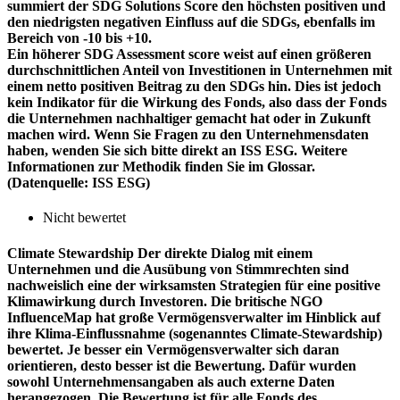
summiert der SDG Solutions Score den höchsten positiven und
den niedrigsten negativen Einfluss auf die SDGs, ebenfalls im
Bereich von -10 bis +10.
Ein höherer SDG Assessment score weist auf einen größeren
durchschnittlichen Anteil von Investitionen in Unternehmen mit
einem netto positiven Beitrag zu den SDGs hin. Dies ist jedoch
kein Indikator für die Wirkung des Fonds, also dass der Fonds
die Unternehmen nachhaltiger gemacht hat oder in Zukunft
machen wird. Wenn Sie Fragen zu den Unternehmensdaten
haben, wenden Sie sich bitte direkt an ISS ESG. Weitere
Informationen zur Methodik finden Sie im Glossar.
(Datenquelle: ISS ESG)
Nicht bewertet
Climate Stewardship
Der direkte Dialog mit einem
Unternehmen und die Ausübung von Stimmrechten sind
nachweislich eine der wirksamsten Strategien für eine positive
Klimawirkung durch Investoren. Die britische NGO
InfluenceMap hat große Vermögensverwalter im Hinblick auf
ihre Klima-Einflussnahme (sogenanntes Climate-Stewardship)
bewertet. Je besser ein Vermögensverwalter sich daran
orientieren, desto besser ist die Bewertung. Dafür wurden
sowohl Unternehmensangaben als auch externe Daten
herangezogen. Die Bewertung ist für alle Fonds des