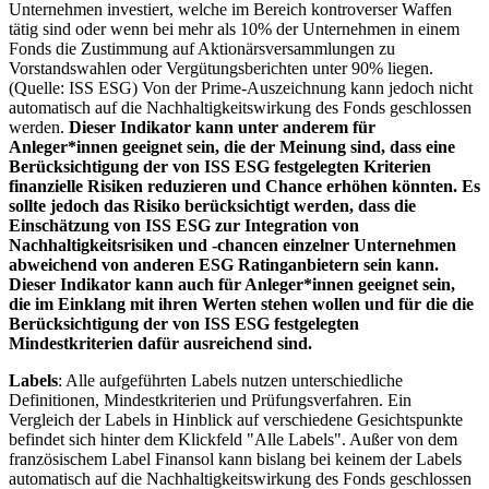
Unternehmen investiert, welche im Bereich kontroverser Waffen
tätig sind oder wenn bei mehr als 10% der Unternehmen in einem
Fonds die Zustimmung auf Aktionärsversammlungen zu
Vorstandswahlen oder Vergütungsberichten unter 90% liegen.
(Quelle: ISS ESG) Von der Prime-Auszeichnung kann jedoch nicht
automatisch auf die Nachhaltigkeitswirkung des Fonds geschlossen
werden.
Dieser Indikator kann unter anderem für
Anleger*innen geeignet sein, die der Meinung sind, dass eine
Berücksichtigung der von ISS ESG festgelegten Kriterien
finanzielle Risiken reduzieren und Chance erhöhen könnten. Es
sollte jedoch das Risiko berücksichtigt werden, dass die
Einschätzung von ISS ESG zur Integration von
Nachhaltigkeitsrisiken und -chancen einzelner Unternehmen
abweichend von anderen ESG Ratinganbietern sein kann.
Dieser Indikator kann auch für Anleger*innen geeignet sein,
die im Einklang mit ihren Werten stehen wollen und für die die
Berücksichtigung der von ISS ESG festgelegten
Mindestkriterien dafür ausreichend sind.
Labels
: Alle aufgeführten Labels nutzen unterschiedliche
Definitionen, Mindestkriterien und Prüfungsverfahren. Ein
Vergleich der Labels in Hinblick auf verschiedene Gesichtspunkte
befindet sich hinter dem Klickfeld "Alle Labels". Außer von dem
französischem Label Finansol kann bislang bei keinem der Labels
automatisch auf die Nachhaltigkeitswirkung des Fonds geschlossen