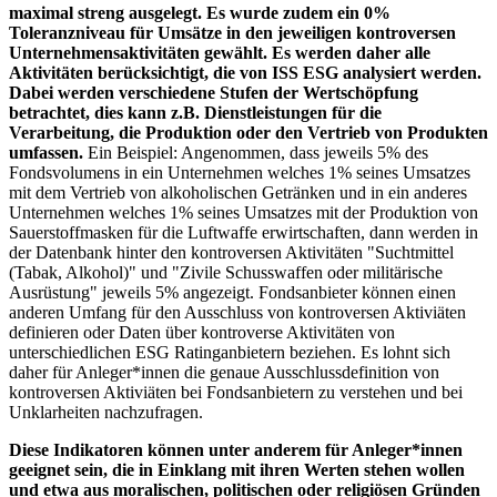
maximal streng ausgelegt. Es wurde zudem ein 0%
Toleranzniveau für Umsätze in den jeweiligen kontroversen
Unternehmensaktivitäten gewählt. Es werden daher alle
Aktivitäten berücksichtigt, die von ISS ESG analysiert werden.
Dabei werden verschiedene Stufen der Wertschöpfung
betrachtet, dies kann z.B. Dienstleistungen für die
Verarbeitung, die Produktion oder den Vertrieb von Produkten
umfassen.
Ein Beispiel: Angenommen, dass jeweils 5% des
Fondsvolumens in ein Unternehmen welches 1% seines Umsatzes
mit dem Vertrieb von alkoholischen Getränken und in ein anderes
Unternehmen welches 1% seines Umsatzes mit der Produktion von
Sauerstoffmasken für die Luftwaffe erwirtschaften, dann werden in
der Datenbank hinter den kontroversen Aktivitäten "Suchtmittel
(Tabak, Alkohol)" und "Zivile Schusswaffen oder militärische
Ausrüstung" jeweils 5% angezeigt. Fondsanbieter können einen
anderen Umfang für den Ausschluss von kontroversen Aktiviäten
definieren oder Daten über kontroverse Aktivitäten von
unterschiedlichen ESG Ratinganbietern beziehen. Es lohnt sich
daher für Anleger*innen die genaue Ausschlussdefinition von
kontroversen Aktiviäten bei Fondsanbietern zu verstehen und bei
Unklarheiten nachzufragen.
Diese Indikatoren können unter anderem für Anleger*innen
geeignet sein, die in Einklang mit ihren Werten stehen wollen
und etwa aus moralischen, politischen oder religiösen Gründen