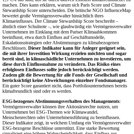
machen. Dies kann erklären, warum sich Paris Score und Climate
Stewardship Score unterscheiden. Die britische NGO InfluenceMap
bewertet große Vermögensverwalter hinsichtlich ihres
Klimaeinflusses. Der Climate Stewardship Score beschreibt –
ähnlich einer Schulnote –, wie glaubwürdig ein Vermögensverwalter
Unternehmen im Einklang mit dem Pariser Klimaabkommen
beeinflusst, etwa durch Einfluss auf Geschäftsmodelle,
Eskalationsstrategien oder Abstimmungen zu klimabezogenen
Beschlüssen.
Dieser Indikator kann für Anleger geeignet sein,
die mit ihrer Investition Wirkung erzielen möchten und sogar
bereit sind, in klimaschädliche Unternehmen zu investieren, um
diese durch Einflussnahme zu verändern. Das Risiko eines
erfolglosen Einflusses sollte jedoch berücksichtigt werden.
Zudem gilt die Bewertung für alle Fonds der Gesellschaft und
berücksichtigt keine Abweichungen einzelner Fondsmanager.
Ein guter Score garantiert nicht, dass Portfoliounternehmen bereits
klimafreundlich sind oder es werden.
ESG-bezogenes Abstimmungsverhalten des Managements
:
Vermögensverwalter können ihre Aktionärsrechte nutzen, um
Unternehmen bei ESG-Themen wie Klimawandel,
Menschenrechten oder Unternehmensführung zu beeinflussen.
Dieser Indikator zeigt, in welchem Umfang ein Vermögensverwalter
ESG-bezogene Beschlüsse unterstützt. Eine starke Bewertung
signalisiert eine höhere Wahrscheinlichkeit, dass Einfluss zur