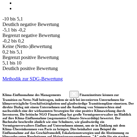
-10 bis 5,1
Deutlich negative Bewertung
-5,1 bis -0,2
Begrenzt negative Bewertung
-0,2 bis 0,2
Keine (Netto-)Bewertung
0,2 bis 5,1
Begrenzt positive Bewertung
5,1 bis 10
Deutlich positive Bewertung
Methodik zur SDG-Bewertung
Klima-Einflussnahme des Managements
Finanzinstitute können zur
Transition zu Netto-Null beitragen, indem sie sich bei investierten Unternehmen für
klimaverträgliche Geschäftstätigkeiten und glaubwürdige Transitionspläne einsetzen. Der
direkte Dialog mit einem Unternehmen und die Ausübung von Stimmrechten sind
nachweislich eine der wirksamsten Strategien für eine positive Klimawirkung durch
Investoren. Die britische NGO FinanceMap hat große Vermögensverwalter im Hinblick
auf ihre Klima-Einflussnahme (sogenanntes Climate-Stewardship) bewertet. Der
Buchstabe beschreibt ähnlich wie eine Schulnote, wie glaubwürdig ein
Vermögensverwalters Einfluss auf Unternehmen nimmt, um sie in Einklang mit dem
Klima-Übereinkommen von Paris zu bringen. Dies beinhaltet zum Beispiel die
Einflussnahme auf das Geschäftsmodell, Eskalationsstrategien und die Abstimmung zu
klimarelevanten Resolutionen auf Aktionärsversammlungen. "A" steht für ein starkes