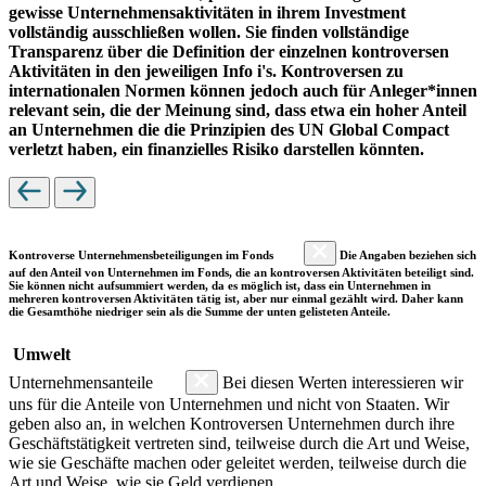
gewisse Unternehmensaktivitäten in ihrem Investment
vollständig ausschließen wollen. Sie finden vollständige
Transparenz über die Definition der einzelnen kontroversen
Aktivitäten in den jeweiligen Info i's. Kontroversen zu
internationalen Normen können jedoch auch für Anleger*innen
relevant sein, die der Meinung sind, dass etwa ein hoher Anteil
an Unternehmen die die Prinzipien des UN Global Compact
verletzt haben, ein finanzielles Risiko darstellen könnten.
Kontroverse Unternehmensbeteiligungen im Fonds
Die Angaben beziehen sich
auf den Anteil von Unternehmen im Fonds, die an kontroversen Aktivitäten beteiligt sind.
Sie können nicht aufsummiert werden, da es möglich ist, dass ein Unternehmen in
mehreren kontroversen Aktivitäten tätig ist, aber nur einmal gezählt wird. Daher kann
die Gesamthöhe niedriger sein als die Summe der unten gelisteten Anteile.
Umwelt
Unternehmensanteile
Bei diesen Werten interessieren wir
uns für die Anteile von Unternehmen und nicht von Staaten. Wir
geben also an, in welchen Kontroversen Unternehmen durch ihre
Geschäftstätigkeit vertreten sind, teilweise durch die Art und Weise,
wie sie Geschäfte machen oder geleitet werden, teilweise durch die
Art und Weise, wie sie Geld verdienen.