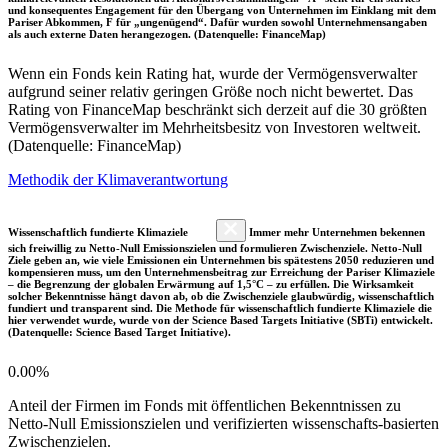
und konsequentes Engagement für den Übergang von Unternehmen im Einklang mit dem
Pariser Abkommen, F für „ungenügend“. Dafür wurden sowohl Unternehmensangaben
als auch externe Daten herangezogen. (Datenquelle: FinanceMap)
Wenn ein Fonds kein Rating hat, wurde der Vermögensverwalter
aufgrund seiner relativ geringen Größe noch nicht bewertet. Das
Rating von FinanceMap beschränkt sich derzeit auf die 30 größten
Vermögensverwalter im Mehrheitsbesitz von Investoren weltweit.
(Datenquelle: FinanceMap)
Methodik der Klimaverantwortung
Wissenschaftlich fundierte Klimaziele
Immer mehr Unternehmen bekennen
sich freiwillig zu Netto-Null Emissionszielen und formulieren Zwischenziele. Netto-Null
Ziele geben an, wie viele Emissionen ein Unternehmen bis spätestens 2050 reduzieren und
kompensieren muss, um den Unternehmensbeitrag zur Erreichung der Pariser Klimaziele
– die Begrenzung der globalen Erwärmung auf 1,5°C – zu erfüllen. Die Wirksamkeit
solcher Bekenntnisse hängt davon ab, ob die Zwischenziele glaubwürdig, wissenschaftlich
fundiert und transparent sind. Die Methode für wissenschaftlich fundierte Klimaziele die
hier verwendet wurde, wurde von der Science Based Targets Initiative (SBTi) entwickelt.
(Datenquelle: Science Based Target Initiative).
0.00%
Anteil der Firmen im Fonds mit öffentlichen Bekenntnissen zu
Netto-Null Emissionszielen und verifizierten wissenschafts-basierten
Zwischenzielen.