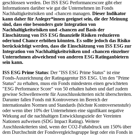
geschlossen werden. Der ISS ESG Performancescore gibt eher
Informationen darüber wie gut die Unternehmen im Fonds
Nachhaltigkeitsrisiken und -chancen managen.
Dieser Indikator
kann daher für Anleger*innen geeignet sein, die der Meinung
sind, dass eine besonders gute Integration von
Nachhaltigkeitsrisiken und -chancen auf Basis der
Einschätzung von ISS ESG finanzielle Risiken reduzieren
oder/und Chance erhöhen könnten. Es sollte jedoch das Risiko
berücksichtigt werden, dass die Einschätzung von ISS ESG zur
Integration von Nachhaltigkeitsrisiken und -chancen einzelner
Unternehmen abweichend von anderen ESG Ratinganbietern
sein kann.
ISS ESG Prime Status
: Der "ISS ESG Prime Status" ist eine
Fonds-Auszeichnung der Ratingagentur ISS ESG. Um den "Prime
Status" zu erhalten, muss ein Fonds mindestens einen gewichteten
"ESG Performance Score" von 50 erhalten haben und darf zudem
gewisse Schwellenwerte für Ausschlusskriterien nicht überschreiten.
Darunter fallen Fonds mit Kontroversen im Bereich der
internationalen Normen und Standards (höchste Kontroversenstufe)
oder wenn über 10% der Unternehmen eine signifikant negative
Wirkung auf die nachhaltigen Entwicklungsziele der Vereinten
Nationen aufweisen (SDG Impact Rating). Weitere
Auschlusskriterien sind, wenn der CO2-Fußabdruck um 150% über
dem Durchschnitt der Fondsvergleichsgruppe liegt oder ein Fonds in