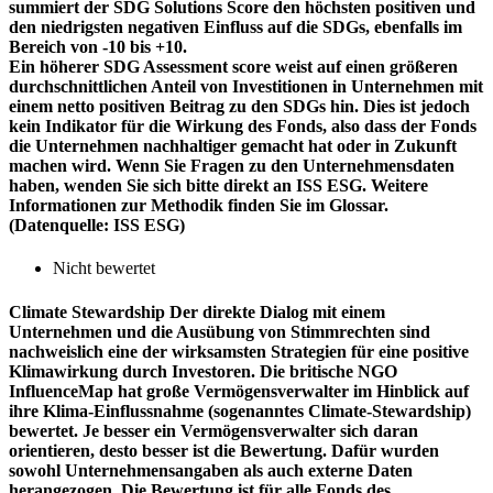
summiert der SDG Solutions Score den höchsten positiven und
den niedrigsten negativen Einfluss auf die SDGs, ebenfalls im
Bereich von -10 bis +10.
Ein höherer SDG Assessment score weist auf einen größeren
durchschnittlichen Anteil von Investitionen in Unternehmen mit
einem netto positiven Beitrag zu den SDGs hin. Dies ist jedoch
kein Indikator für die Wirkung des Fonds, also dass der Fonds
die Unternehmen nachhaltiger gemacht hat oder in Zukunft
machen wird. Wenn Sie Fragen zu den Unternehmensdaten
haben, wenden Sie sich bitte direkt an ISS ESG. Weitere
Informationen zur Methodik finden Sie im Glossar.
(Datenquelle: ISS ESG)
Nicht bewertet
Climate Stewardship
Der direkte Dialog mit einem
Unternehmen und die Ausübung von Stimmrechten sind
nachweislich eine der wirksamsten Strategien für eine positive
Klimawirkung durch Investoren. Die britische NGO
InfluenceMap hat große Vermögensverwalter im Hinblick auf
ihre Klima-Einflussnahme (sogenanntes Climate-Stewardship)
bewertet. Je besser ein Vermögensverwalter sich daran
orientieren, desto besser ist die Bewertung. Dafür wurden
sowohl Unternehmensangaben als auch externe Daten
herangezogen. Die Bewertung ist für alle Fonds des