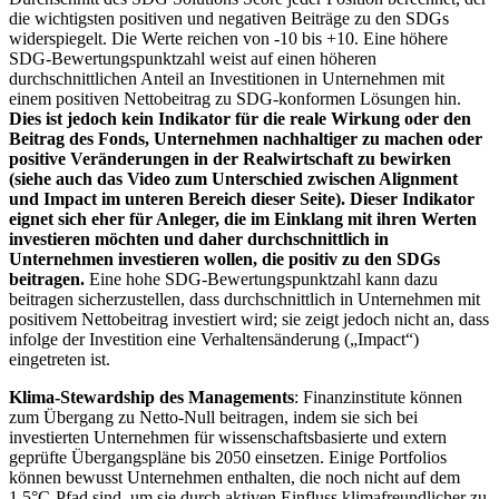
die wichtigsten positiven und negativen Beiträge zu den SDGs
widerspiegelt. Die Werte reichen von -10 bis +10. Eine höhere
SDG-Bewertungspunktzahl weist auf einen höheren
durchschnittlichen Anteil an Investitionen in Unternehmen mit
einem positiven Nettobeitrag zu SDG-konformen Lösungen hin.
Dies ist jedoch kein Indikator für die reale Wirkung oder den
Beitrag des Fonds, Unternehmen nachhaltiger zu machen oder
positive Veränderungen in der Realwirtschaft zu bewirken
(siehe auch das Video zum Unterschied zwischen Alignment
und Impact im unteren Bereich dieser Seite). Dieser Indikator
eignet sich eher für Anleger, die im Einklang mit ihren Werten
investieren möchten und daher durchschnittlich in
Unternehmen investieren wollen, die positiv zu den SDGs
beitragen.
Eine hohe SDG-Bewertungspunktzahl kann dazu
beitragen sicherzustellen, dass durchschnittlich in Unternehmen mit
positivem Nettobeitrag investiert wird; sie zeigt jedoch nicht an, dass
infolge der Investition eine Verhaltensänderung („Impact“)
eingetreten ist.
Klima-Stewardship des Managements
: Finanzinstitute können
zum Übergang zu Netto-Null beitragen, indem sie sich bei
investierten Unternehmen für wissenschaftsbasierte und extern
geprüfte Übergangspläne bis 2050 einsetzen. Einige Portfolios
können bewusst Unternehmen enthalten, die noch nicht auf dem
1,5°C-Pfad sind, um sie durch aktiven Einfluss klimafreundlicher zu