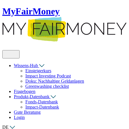
MyFairMoney
Wissens-Hub
Einsteigerkurs
Impact Investing Podcast
Doku: Nachhaltige Geldanlagen
Greenwashing checklist
Fragebogen
Produkt-Datenbank
Fonds-Datenbank
Impact-Datenbank
Gute Beratung
Login
DE