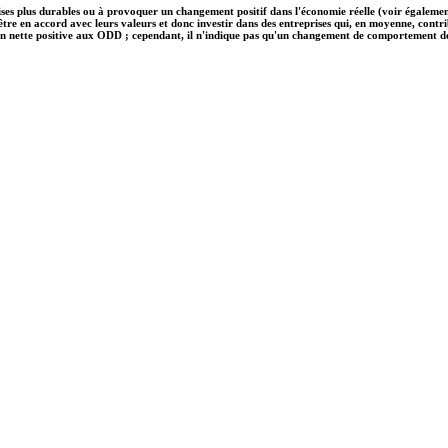
ises plus durables ou à provoquer un changement positif dans l'économie réelle (voir également
nt être en accord avec leurs valeurs et donc investir dans des entreprises qui, en moyenne, c
on nette positive aux ODD ; cependant, il n'indique pas qu'un changement de comportement des e