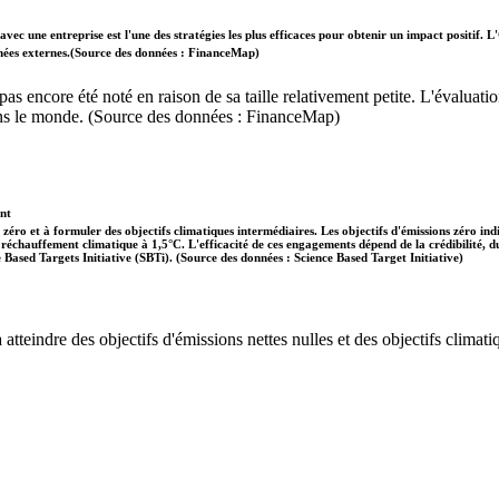
vec une entreprise est l'une des stratégies les plus efficaces pour obtenir un impact positif
données externes.(Source des données : FinanceMap)
'a pas encore été noté en raison de sa taille relativement petite. L'évalu
dans le monde. (Source des données : FinanceMap)
ent
 zéro et à formuler des objectifs climatiques intermédiaires. Les objectifs d'émissions zéro in
 le réchauffement climatique à 1,5°C. L'efficacité de ces engagements dépend de la crédibilité,
ce Based Targets Initiative (SBTi). (Source des données : Science Based Target Initiative)
tteindre des objectifs d'émissions nettes nulles et des objectifs climatiq