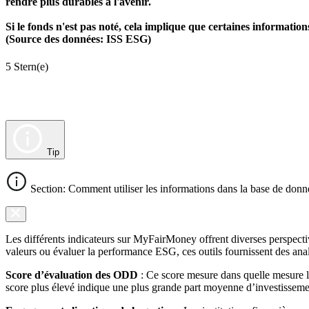
rendre plus durables à l'avenir.
Si le fonds n'est pas noté, cela implique que certaines informat
(Source des données: ISS ESG)
5 Stern(e)
Tip
Section: Comment utiliser les informations dans la base de donn
Les différents indicateurs sur MyFairMoney offrent diverses perspectiv
valeurs ou évaluer la performance ESG, ces outils fournissent des anal
Score d’évaluation des ODD
: Ce score mesure dans quelle mesure l
score plus élevé indique une plus grande part moyenne d’investissemen