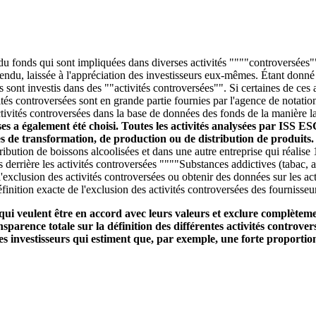
 du fonds qui sont impliquées dans diverses activités """"controversées""
entendu, laissée à l'appréciation des investisseurs eux-mêmes. Étant donn
ds sont investis dans des ""activités controversées"". Si certaines de ce
és controversées sont en grande partie fournies par l'agence de notatio
tivités controversées dans la base de données des fonds de la manière la 
ises a également été choisi. Toutes les activités analysées par ISS E
ces de transformation, de production ou de distribution de produits
stribution de boissons alcoolisées et dans une autre entreprise qui réali
s derrière les activités controversées """"Substances addictives (tabac, 
'exclusion des activités controversées ou obtenir des données sur les act
finition exacte de l'exclusion des activités controversées des fournisseu
qui veulent être en accord avec leurs valeurs et exclure complètemen
parence totale sur la définition des différentes activités controvers
s investisseurs qui estiment que, par exemple, une forte proportion