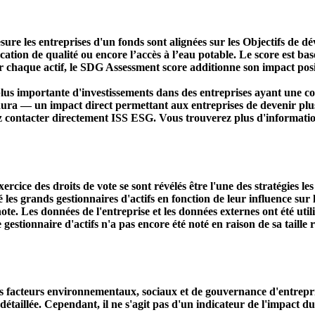
ure les entreprises d'un fonds sont alignées sur les Objectifs de 
ducation de qualité ou encore l’accès à l’eau potable. Le score est
r chaque actif, le SDG Assessment score additionne son impact positi
s importante d'investissements dans des entreprises ayant une co
aura — un impact direct permettant aux entreprises de devenir plu
ez contacter directement ISS ESG. Vous trouverez plus d'informatio
ercice des droits de vote se sont révélés être l'une des stratégies le
s grands gestionnaires d'actifs en fonction de leur influence sur le
ote. Les données de l'entreprise et les données externes ont été util
le gestionnaire d'actifs n'a pas encore été noté en raison de sa taille 
acteurs environnementaux, sociaux et de gouvernance d'entreprise. 
étaillée. Cependant, il ne s'agit pas d'un indicateur de l'impact d