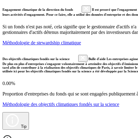
Engagement climatique de la direction du fonds
Il est prouvé que l'engagement a
leurs activités d'engagement. Pour ce faire, elle a utilisé des données d'entreprise et des 
Si un fonds n'est pas noté, cela signifie que le gestionnaire d'actifs n
gestionnaires d'actifs détenus majoritairement par des investisseurs 
Méthodologie de stewardship climatique
Des objectifs climatiques fondés sur la science
Bulle d'aide Les entreprises agiss
De plus en plus d'entreprises s'engagent volontairement à atteindre des objectifs d'émissions
tard afin de contribuer à la réalisation des objectifs climatiques de Paris, à savoir limiter
utilisée ici pour les objectifs climatiques fondés sur la science a été développée par la Scien
0.00%
Proportion d'entreprises du fonds qui se sont engagées publiquement à a
Méthodologie des objectifs climatiques fondés sur la science
Tip