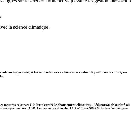
ns alignés sur la science. InfluenceMap évalue les gestionnaires selon
s.
avec la science climatique.
avoir un impact réel, à investir selon vos valeurs ou à évaluer la performance ESG, ces
fs.
s mesures relatives à la lutte contre le changement climatique, l'éducation de qualité ou
plus marquantes aux ODD. Les scores varient de -10 à +10, un SDG Solutions Scores plus