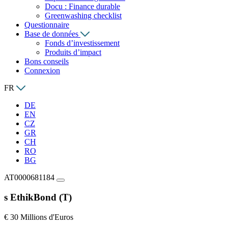
Docu : Finance durable
Greenwashing checklist
Questionnaire
Base de données
Fonds d’investissement
Produits d’impact
Bons conseils
Connexion
FR
DE
EN
CZ
GR
CH
RO
BG
AT0000681184
s EthikBond (T)
€ 30 Millions d'Euros