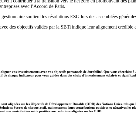
peuvent contribuer à la transition vers le net zéro en promouvant des pla
s entreprises avec l’Accord de Paris.
 gestionnaire soutient les résolutions ESG lors des assemblées générale
 avec des objectifs validés par la SBTi indique leur alignement crédible 
aligner vos investissements avec vos objectifs personnels de durabilité. Que vous cherchiez à 
if de chaque indicateur peut vous guider dans des choix d'investissement éclairés et significati
 sont alignées sur les Objectifs de Développement Durable (ODD) des Nations Unies, tels que le
lutions Scores de chaque actif, qui mesurent leurs contributions positives et négatives les 
nt une contribution nette positive aux solutions alignées sur les ODD.