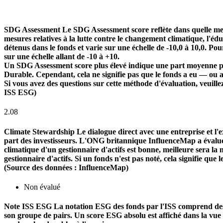
SDG Assessment
Le SDG Assessment score reflète dans quelle mes
mesures relatives à la lutte contre le changement climatique, l'é
détenus dans le fonds et varie sur une échelle de -10,0 à 10,0. Pou
sur une échelle allant de -10 à +10.
Un SDG Assessment score plus élevé indique une part moyenne plu
Durable. Cependant, cela ne signifie pas que le fonds a eu — ou 
Si vous avez des questions sur cette méthode d'évaluation, veuill
ISS ESG)
2.08
Climate Stewardship
Le dialogue direct avec une entreprise et l'ex
part des investisseurs. L'ONG britannique InfluenceMap a évalué le
climatique d'un gestionnaire d'actifs est bonne, meilleure sera la n
gestionnaire d'actifs. Si un fonds n'est pas noté, cela signifie que 
(Source des données : InfluenceMap)
Non évalué
Note ISS ESG
La notation ESG des fonds par l'ISS comprend des f
son groupe de pairs. Un score ESG absolu est affiché dans la vue d