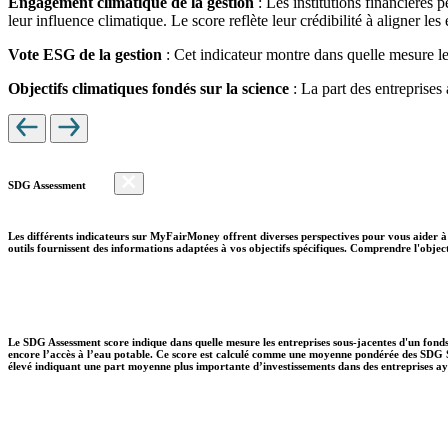
Engagement climatique de la gestion
: Les institutions financières 
leur influence climatique. Le score reflète leur crédibilité à aligner le
Vote ESG de la gestion
: Cet indicateur montre dans quelle mesure le
Objectifs climatiques fondés sur la science
: La part des entreprises
SDG Assessment
Les différents indicateurs sur MyFairMoney offrent diverses perspectives pour vous aider à 
outils fournissent des informations adaptées à vos objectifs spécifiques. Comprendre l'object
Le SDG Assessment score indique dans quelle mesure les entreprises sous-jacentes d'un fonds
encore l’accès à l’eau potable. Ce score est calculé comme une moyenne pondérée des SDG So
élevé indiquant une part moyenne plus importante d’investissements dans des entreprises aya