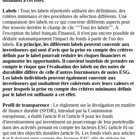
suffisants à cet effet.
Labels
: Tous les labels répertoriés utilisent des définitions, des
critères minimaux et des procédures de sélection différents. Une
comparaison des labels en ce qui concerne différents aspects peut
être trouvée derrière le champ de clic ""Tous les labels"". A
l'exception du label français Finansol, il n'est pas encore possible de
déduire automatiquement l'impact du fonds à partir de l'un des
labels.
En principe, les différents labels peuvent convenir aux
investisseurs qui sont d'avis que la prise en compte des critères
définis par le label pourrait réduire les risques financiers et
augmenter les opportunités. Il convient toutefois de prendre en
compte le risque que l'évaluation des labels ou des notes de
durabilité diffère de celle d'autres fournisseurs de notes ESG.
Les labels individuels peuvent également convenir aux
investisseurs qui souhaitent être cohérents avec leurs valeurs et
pour lesquels la prise en compte des critères minimaux définis
par le label est suffisante à cet effet.
Profil de transparence
: Le règlement sur la divulgation en matière
de finance durable (SFDR), introduit par la Commission
européenne, a établi l'article 8 et l'article 9 pour les fonds
d'investissement qui investissent un pourcentage de leur portefeuille
dans des activités prenant en compte les facteurs ESG (article 8) ou
qui ont des objectifs durables (article 9). Les fonds visés aux articles
8 et 9 doivent tenir compte des facteurs ESG afin de réduire les