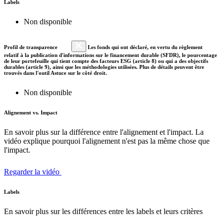
Labels
Non disponible
Profil de transparence
Les fonds qui ont déclaré, en vertu du règlement
relatif à la publication d'informations sur le financement durable (SFDR), le pourcentage
de leur portefeuille qui tient compte des facteurs ESG (article 8) ou qui a des objectifs
durables (article 9), ainsi que les méthodologies utilisées. Plus de détails peuvent être
trouvés dans l'outil Astuce sur le côté droit.
Non disponible
Alignement vs. Impact
En savoir plus sur la différence entre l'alignement et l'impact. La
vidéo explique pourquoi l'alignement n'est pas la même chose que
l'impact.
Regarder la vidéo
Labels
En savoir plus sur les différences entre les labels et leurs critères