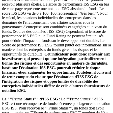
recevoir plusieurs étoiles. Le score de performance ISS ESG en bas
de cette page représente une notation ESG absolue du fonds. Le
score ISS ESG va de 0 à 100, 100 représentant ""très bien"". Pour
le calcul, les notations individuelles des entreprises dans les
domaines de l'environnement, des affaires sociales et de la
gouvernance d'entreprise sont combinées et agrégées au niveau du
fonds. (Source des données : ISS ESG) Cependant, ni le score de
performance ISS ESG ni le Fund Rating ne peuvent être utilisés
pour déduire l'impact du fonds sur le développement durable. Le
Score de performance ISS ESG fournit plutôt des informations sur la
manière dont les entreprises du fonds gèrent les risques et les
opportunités de durabilité.
Cet indicateur peut donc convenir aux
investisseurs qui pensent qu'une intégration particulièrement
bonne des risques et des opportunités en matière de durabilité,
basée sur l'évaluation ISS ESG, pourrait réduire le risque
financier et/ou augmenter les opportunités. Toutefois, il convient
de tenir compte du risque que l'évaluation d'ISS ESG de
l'intégration des risques et opportunités de durabilité des
entreprises individuelles diffère de celle d'autres fournisseurs de
notation ESG.
Le ""Prime Status"" d'ISS ESG
: Le ""Prime Status"" d'ISS
ESG est une récompense de fonds décernée par l'agence de notation
ESG ISS. Pour recevoir le ""Prime Status"", un fonds doit avoir
reçu au moins un ""Score de performance ESG"" pondéré de 50 et