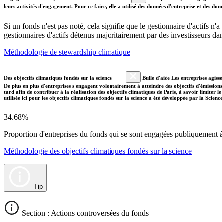
leurs activités d'engagement. Pour ce faire, elle a utilisé des données d'entreprise et des 
Si un fonds n'est pas noté, cela signifie que le gestionnaire d'actifs n
gestionnaires d'actifs détenus majoritairement par des investisseurs 
Méthodologie de stewardship climatique
Des objectifs climatiques fondés sur la science
Bulle d'aide Les entreprises agiss
De plus en plus d'entreprises s'engagent volontairement à atteindre des objectifs d'émissions
tard afin de contribuer à la réalisation des objectifs climatiques de Paris, à savoir limiter
utilisée ici pour les objectifs climatiques fondés sur la science a été développée par la Scien
34.68%
Proportion d'entreprises du fonds qui se sont engagées publiquement à a
Méthodologie des objectifs climatiques fondés sur la science
Tip
Section : Actions controversées du fonds