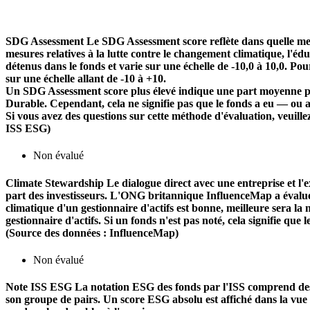
SDG Assessment
Le SDG Assessment score reflète dans quelle mes
mesures relatives à la lutte contre le changement climatique, l'é
détenus dans le fonds et varie sur une échelle de -10,0 à 10,0. Pou
sur une échelle allant de -10 à +10.
Un SDG Assessment score plus élevé indique une part moyenne plu
Durable. Cependant, cela ne signifie pas que le fonds a eu — ou 
Si vous avez des questions sur cette méthode d'évaluation, veuill
ISS ESG)
Non évalué
Climate Stewardship
Le dialogue direct avec une entreprise et l'ex
part des investisseurs. L'ONG britannique InfluenceMap a évalué le
climatique d'un gestionnaire d'actifs est bonne, meilleure sera la n
gestionnaire d'actifs. Si un fonds n'est pas noté, cela signifie que 
(Source des données : InfluenceMap)
Non évalué
Note ISS ESG
La notation ESG des fonds par l'ISS comprend des f
son groupe de pairs. Un score ESG absolu est affiché dans la vue d