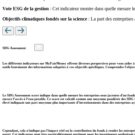
Vote ESG de la gestion
: Cet indicateur montre dans quelle mesure le
Objectifs climatiques fondés sur la science
: La part des entreprises
SDG Assessment
Les différents indicateurs sur MyFairMoney offrent diverses perspectives pour vous aider à 
outils fournissent des informations adaptées à vos objectifs spécifiques. Comprendre l'object
Le SDG Assessment score indique dans quelle mesure les entreprises sous-jacentes d'un fonds
encore l’accès à l’eau potable. Ce score est calculé comme une moyenne pondérée des SDG So
élevé indiquant une part moyenne plus importante d’investissements dans des entreprises aya
Cependant, cela n'indique pas l'impact réel ou la contribution du fonds à rendre les entrepr
page). Cet indicateur peut être particulièrement pertinent pour les investisseurs souhaita