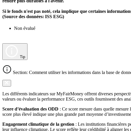
rendre plus durables à l'avenir.
Si le fonds n'est pas noté, cela implique que certaines informat
(Source des données: ISS ESG)
Non évalué
Tip
Section: Comment utiliser les informations dans la base de donn
Les différents indicateurs sur MyFairMoney offrent diverses perspectiv
valeurs ou évaluer la performance ESG, ces outils fournissent des anal
Score d’évaluation des ODD
: Ce score mesure dans quelle mesure l
score plus élevé indique une plus grande part moyenne d’investissemen
Engagement climatique de la gestion
: Les institutions financières 
leur influence climatique. Le score reflète leur crédibilité à aligner le