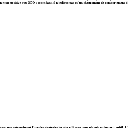
on nette positive aux ODD ; cependant, il n'indique pas qu'un changement de comportement des e
vec une entreprise est l'une des stratégies les plus efficaces pour obtenir un impact positif