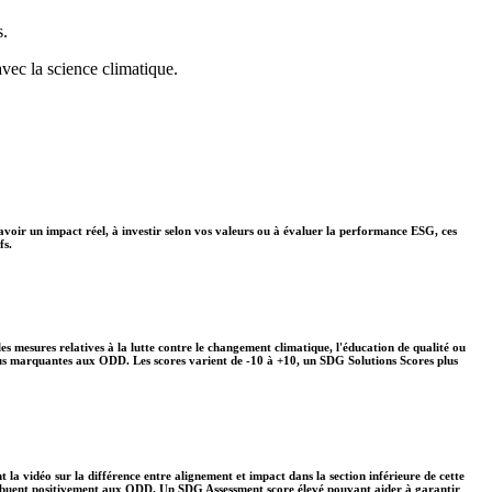
s.
avec la science climatique.
avoir un impact réel, à investir selon vos valeurs ou à évaluer la performance ESG, ces
fs.
s mesures relatives à la lutte contre le changement climatique, l'éducation de qualité ou
plus marquantes aux ODD. Les scores varient de -10 à +10, un SDG Solutions Scores plus
 la vidéo sur la différence entre alignement et impact dans la section inférieure de cette
ontribuent positivement aux ODD. Un SDG Assessment score élevé pouvant aider à garantir