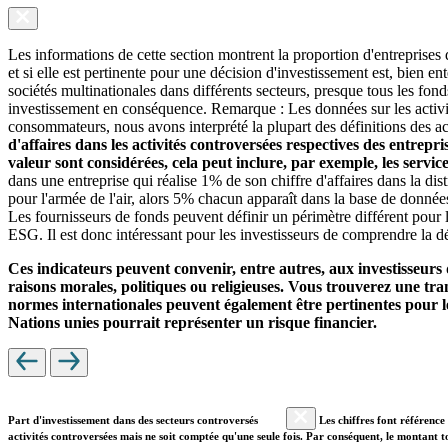
Les informations de cette section montrent la proportion d'entreprises
et si elle est pertinente pour une décision d'investissement est, bien 
sociétés multinationales dans différents secteurs, presque tous les fon
investissement en conséquence. Remarque : Les données sur les activit
consommateurs, nous avons interprété la plupart des définitions des ac
d'affaires dans les activités controversées respectives des entrepr
valeur sont considérées, cela peut inclure, par exemple, les servi
dans une entreprise qui réalise 1% de son chiffre d'affaires dans la di
pour l'armée de l'air, alors 5% chacun apparaît dans la base de donnée
Les fournisseurs de fonds peuvent définir un périmètre différent pour l
ESG. Il est donc intéressant pour les investisseurs de comprendre la dé
Ces indicateurs peuvent convenir, entre autres, aux investisseurs 
raisons morales, politiques ou religieuses. Vous trouverez une trans
normes internationales peuvent également être pertinentes pour le
Nations unies pourrait représenter un risque financier.
Part d'investissement dans des secteurs controversés
Les chiffres font référence 
activités controversées mais ne soit comptée qu'une seule fois. Par conséquent, le montant t