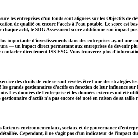
ure les entreprises d'un fonds sont alignées sur les Objectifs de 
ducation de qualité ou encore l’accès à l’eau potable. Le score est
r chaque actif, le SDG Assessment score additionne son impact positi
s importante d'investissements dans des entreprises ayant une co
aura — un impact direct permettant aux entreprises de devenir plu
ez contacter directement ISS ESG. Vous trouverez plus d'informatio
ercice des droits de vote se sont révélés être l'une des stratégies le
s grands gestionnaires d'actifs en fonction de leur influence sur le
ote. Les données de l'entreprise et les données externes ont été util
le gestionnaire d'actifs n'a pas encore été noté en raison de sa taille 
acteurs environnementaux, sociaux et de gouvernance d'entreprise. 
étaillée. Cependant, il ne s'agit pas d'un indicateur de l'impact d