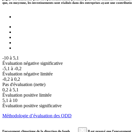
que, en moyenne, les investissements sont réalisés dans des entreprises ayant une contributi
-10 à 5,1
Évaluation négative significative
-5,1 à -0,2
Évaluation négative limitée
-0,2 à 0,2
Pas d'évaluation (nette)
0,2 à 5,1
Évaluation positive limitée
5,1 à 10
Évaluation positive significative
Méthodologie d’évaluation des ODD
Engagement climatique de la direction du fonds
Il est prouvé que l'engagement a