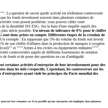
"". La question de savoir quelle activité est réellement controversée
é que les fonds investissent souvent dans plusieurs centaines de
s activités vous posent problème, vous pouvez cibler votre
n de la durabilité ISS ESG. Sur la base d'une enquête auprès des
plus stricte possible.
Un niveau de tolérance de 0% pour le chiffre
SG sont donc prises en compte. Différentes étapes de la création de
.
Un exemple : En supposant que 5% du volume du fonds soit investi
se 1% de son chiffre d'affaires dans la production de masques à oxygène
alcool)"" et """"Armes à feu civiles ou équipements militaires"""".
ivités controversées auprès de différents fournisseurs de notation
rs de fonds et de poser des questions en cas d'ambiguïté.
t certaines activités d'entreprise de leur investissement pour des
ées dans les info i respectifs. Cependant, les controverses sur les
 d'entreprises ayant violé les principes du Pacte mondial des
e peuvent être résumées car il est possible qu'une entreprise soit impliquée dans plusieurs