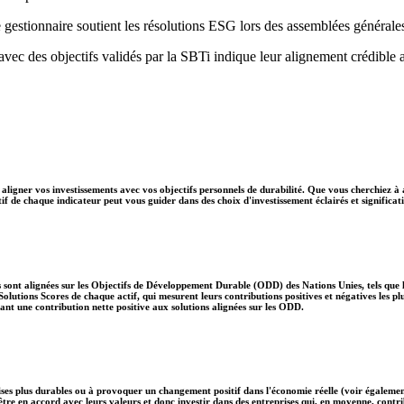
 gestionnaire soutient les résolutions ESG lors des assemblées générale
 avec des objectifs validés par la SBTi indique leur alignement crédible 
aligner vos investissements avec vos objectifs personnels de durabilité. Que vous cherchiez à 
if de chaque indicateur peut vous guider dans des choix d'investissement éclairés et significati
 sont alignées sur les Objectifs de Développement Durable (ODD) des Nations Unies, tels que le
lutions Scores de chaque actif, qui mesurent leurs contributions positives et négatives les 
nt une contribution nette positive aux solutions alignées sur les ODD.
ises plus durables ou à provoquer un changement positif dans l'économie réelle (voir également
nt être en accord avec leurs valeurs et donc investir dans des entreprises qui, en moyenne, c