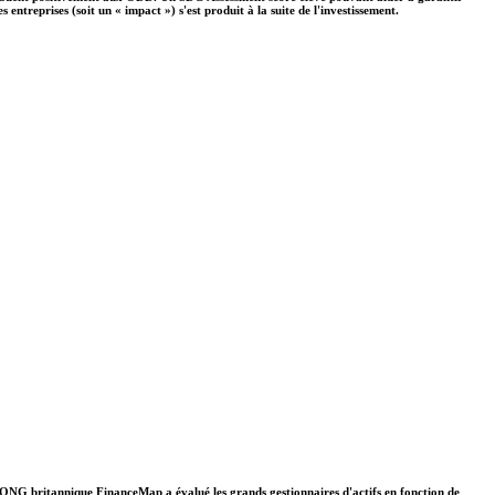
ntreprises (soit un « impact ») s'est produit à la suite de l'investissement.
. L'ONG britannique FinanceMap a évalué les grands gestionnaires d'actifs en fonction de