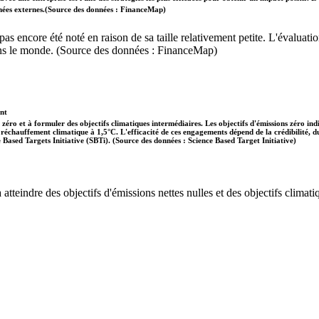
données externes.(Source des données : FinanceMap)
'a pas encore été noté en raison de sa taille relativement petite. L'évalu
dans le monde. (Source des données : FinanceMap)
ent
 zéro et à formuler des objectifs climatiques intermédiaires. Les objectifs d'émissions zéro in
 le réchauffement climatique à 1,5°C. L'efficacité de ces engagements dépend de la crédibilité,
ce Based Targets Initiative (SBTi). (Source des données : Science Based Target Initiative)
tteindre des objectifs d'émissions nettes nulles et des objectifs climatiq