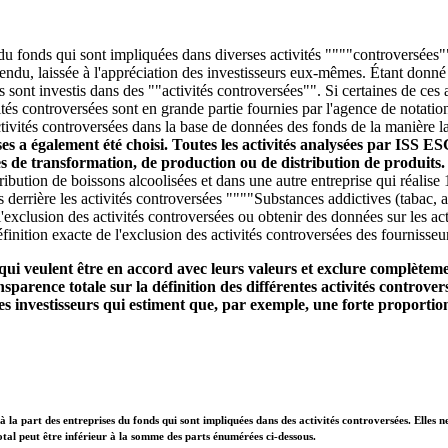
 du fonds qui sont impliquées dans diverses activités """"controversées""
entendu, laissée à l'appréciation des investisseurs eux-mêmes. Étant donn
ds sont investis dans des ""activités controversées"". Si certaines de ce
és controversées sont en grande partie fournies par l'agence de notatio
tivités controversées dans la base de données des fonds de la manière la 
ises a également été choisi. Toutes les activités analysées par ISS E
ces de transformation, de production ou de distribution de produits
stribution de boissons alcoolisées et dans une autre entreprise qui réali
s derrière les activités controversées """"Substances addictives (tabac, 
'exclusion des activités controversées ou obtenir des données sur les act
finition exacte de l'exclusion des activités controversées des fournisseu
qui veulent être en accord avec leurs valeurs et exclure complètemen
parence totale sur la définition des différentes activités controvers
s investisseurs qui estiment que, par exemple, une forte proportion
à la part des entreprises du fonds qui sont impliquées dans des activités controversées. Elles n
otal peut être inférieur à la somme des parts énumérées ci-dessous.