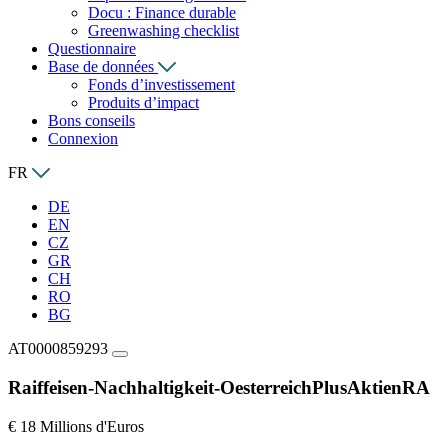
Docu : Finance durable
Greenwashing checklist
Questionnaire
Base de données
Fonds d’investissement
Produits d’impact
Bons conseils
Connexion
FR
DE
EN
CZ
GR
CH
RO
BG
AT0000859293
Raiffeisen-Nachhaltigkeit-OesterreichPlusAktienRA
€ 18 Millions d'Euros