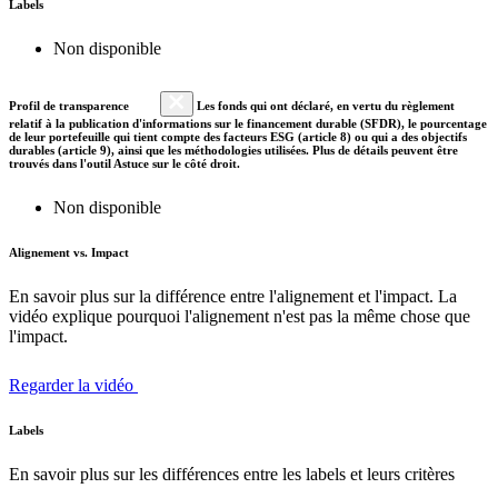
Labels
Non disponible
Profil de transparence
Les fonds qui ont déclaré, en vertu du règlement
relatif à la publication d'informations sur le financement durable (SFDR), le pourcentage
de leur portefeuille qui tient compte des facteurs ESG (article 8) ou qui a des objectifs
durables (article 9), ainsi que les méthodologies utilisées. Plus de détails peuvent être
trouvés dans l'outil Astuce sur le côté droit.
Non disponible
Alignement vs. Impact
En savoir plus sur la différence entre l'alignement et l'impact. La
vidéo explique pourquoi l'alignement n'est pas la même chose que
l'impact.
Regarder la vidéo
Labels
En savoir plus sur les différences entre les labels et leurs critères