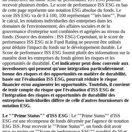
recevoir plusieurs étoiles. Le score de performance ISS ESG en bas
de cette page représente une notation ESG absolue du fonds. Le
score ISS ESG va de 0 à 100, 100 représentant ""très bien"". Pour
le calcul, les notations individuelles des entreprises dans les
domaines de l'environnement, des affaires sociales et de la
gouvernance d'entreprise sont combinées et agrégées au niveau du
fonds. (Source des données : ISS ESG) Cependant, ni le score de
performance ISS ESG ni le Fund Rating ne peuvent être utilisés
pour déduire l'impact du fonds sur le développement durable. Le
Score de performance ISS ESG fournit plutôt des informations sur la
manière dont les entreprises du fonds gèrent les risques et les
opportunités de durabilité.
Cet indicateur peut donc convenir aux
investisseurs qui pensent qu'une intégration particulièrement
bonne des risques et des opportunités en matière de durabilité,
basée sur l'évaluation ISS ESG, pourrait réduire le risque
financier et/ou augmenter les opportunités. Toutefois, il convient
de tenir compte du risque que l'évaluation d'ISS ESG de
l'intégration des risques et opportunités de durabilité des
entreprises individuelles diffère de celle d'autres fournisseurs de
notation ESG.
Le ""Prime Status"" d'ISS ESG
: Le ""Prime Status"" d'ISS
ESG est une récompense de fonds décernée par l'agence de notation
ESG ISS. Pour recevoir le ""Prime Status"", un fonds doit avoir
reçu au moins un ""Score de performance ESG"" pondéré de 50 et