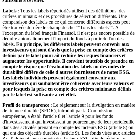
suffisants à cet effet.
Labels
: Tous les labels répertoriés utilisent des définitions, des
critères minimaux et des procédures de sélection différents. Une
comparaison des labels en ce qui concerne différents aspects peut
être trouvée derrière le champ de clic ""Tous les labels"". A
l'exception du label français Finansol, il n'est pas encore possible de
déduire automatiquement l'impact du fonds à partir de l'un des
labels.
En principe, les différents labels peuvent convenir aux
investisseurs qui sont d'avis que la prise en compte des critères
définis par le label pourrait réduire les risques financiers et
augmenter les opportunités. Il convient toutefois de prendre en
compte le risque que l'évaluation des labels ou des notes de
durabilité diffère de celle d'autres fournisseurs de notes ESG.
Les labels individuels peuvent également convenir aux
investisseurs qui souhaitent être cohérents avec leurs valeurs et
pour lesquels la prise en compte des critères minimaux définis
par le label est suffisante à cet effet.
Profil de transparence
: Le règlement sur la divulgation en matière
de finance durable (SFDR), introduit par la Commission
européenne, a établi l'article 8 et l'article 9 pour les fonds
d'investissement qui investissent un pourcentage de leur portefeuille
dans des activités prenant en compte les facteurs ESG (article 8) ou
qui ont des objectifs durables (article 9). Les fonds visés aux articles
8 et 9 doivent tenir compte des facteurs ESG afin de réduire les