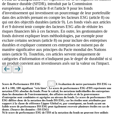
de finance durable (SFDR), introduit par la Commission
européenne, a établi l'article 8 et l'article 9 pour les fonds
d'investissement qui investissent un pourcentage de leur portefeuille
dans des activités prenant en compte les facteurs ESG (article 8) ou
qui ont des objectifs durables (article 9). Les fonds visés aux articles
8 et 9 doivent tenir compte des facteurs ESG afin de réduire les
risques financiers liés à ces facteurs. En outre, les gestionnaires de
fonds doivent expliquer leurs méthodologies, par exemple pour
exclure certains secteurs (article 8) ou pour inclure des entreprises
durables et expliquer comment ces entreprises ne nuisent pas de
manière significative aux principes du Pacte mondial des Nations
unies (article 9). Toutefois, ces articles servent uniquement de
catégories d'information et n'indiquent pas le degré de durabilité ni si
un produit convient aux investisseurs axés sur la valeur ou l'impact.
Score de Performance ISS ESG
L'évaluation de notre partenaire ISS ESG va
de 0 à 100, 100 signifiant "très bien". Le score de performance ESG d'ISS représente une
notation ESG absolue du fonds. Pour le calcul, les notations individuelles des entreprises
dans les domaines de l'environnement, des affaires sociales et de la gouvernance
d'entreprise sont combinées et agrégées au niveau du fonds. Le score de performance ISS
ESG diffère donc de la notation des fonds ISS ESG, car les étoiles sont attribuées par
rapport à la classe de référence Lipper Global et, par conséquent, un fonds ayant un
faible score de performance ISS ESG peut également recevoir plusieurs étoiles en cas de
doute. (Source des données : ISS ESG)
Ni le score de performance ESG de l'ISS ni la notation du fonds ne peuvent être utilisés