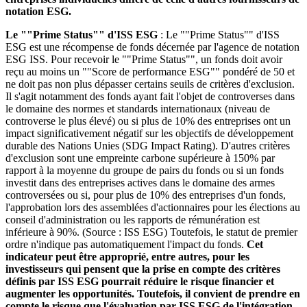
notation ESG.
Le ""Prime Status"" d'ISS ESG
: Le ""Prime Status"" d'ISS
ESG est une récompense de fonds décernée par l'agence de notation
ESG ISS. Pour recevoir le ""Prime Status"", un fonds doit avoir
reçu au moins un ""Score de performance ESG"" pondéré de 50 et
ne doit pas non plus dépasser certains seuils de critères d'exclusion.
Il s'agit notamment des fonds ayant fait l'objet de controverses dans
le domaine des normes et standards internationaux (niveau de
controverse le plus élevé) ou si plus de 10% des entreprises ont un
impact significativement négatif sur les objectifs de développement
durable des Nations Unies (SDG Impact Rating). D'autres critères
d'exclusion sont une empreinte carbone supérieure à 150% par
rapport à la moyenne du groupe de pairs du fonds ou si un fonds
investit dans des entreprises actives dans le domaine des armes
controversées ou si, pour plus de 10% des entreprises d'un fonds,
l'approbation lors des assemblées d'actionnaires pour les élections au
conseil d'administration ou les rapports de rémunération est
inférieure à 90%. (Source : ISS ESG) Toutefois, le statut de premier
ordre n'indique pas automatiquement l'impact du fonds.
Cet
indicateur peut être approprié, entre autres, pour les
investisseurs qui pensent que la prise en compte des critères
définis par ISS ESG pourrait réduire le risque financier et
augmenter les opportunités. Toutefois, il convient de prendre en
compte le risque que l'évaluation par ISS ESG de l'intégration