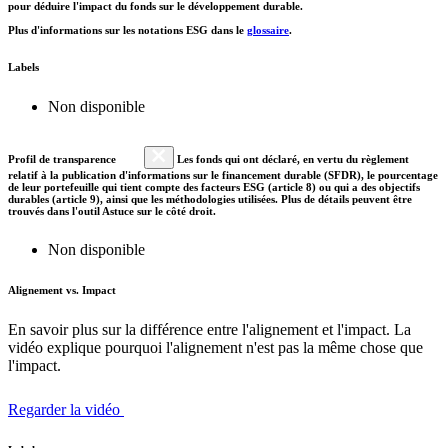
pour déduire l'impact du fonds sur le développement durable.
Plus d'informations sur les notations ESG dans le
glossaire
.
Labels
Non disponible
Profil de transparence
Les fonds qui ont déclaré, en vertu du règlement
relatif à la publication d'informations sur le financement durable (SFDR), le pourcentage
de leur portefeuille qui tient compte des facteurs ESG (article 8) ou qui a des objectifs
durables (article 9), ainsi que les méthodologies utilisées. Plus de détails peuvent être
trouvés dans l'outil Astuce sur le côté droit.
Non disponible
Alignement vs. Impact
En savoir plus sur la différence entre l'alignement et l'impact. La
vidéo explique pourquoi l'alignement n'est pas la même chose que
l'impact.
Regarder la vidéo