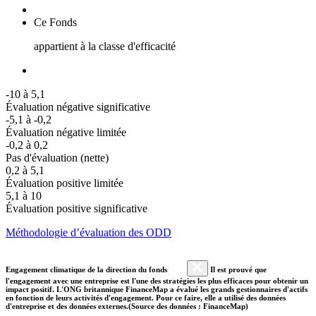
Ce Fonds
appartient à la classe d'efficacité
-10 à 5,1
Évaluation négative significative
-5,1 à -0,2
Évaluation négative limitée
-0,2 à 0,2
Pas d'évaluation (nette)
0,2 à 5,1
Évaluation positive limitée
5,1 à 10
Évaluation positive significative
Méthodologie d’évaluation des ODD
Engagement climatique de la direction du fonds
Il est prouvé que
l'engagement avec une entreprise est l'une des stratégies les plus efficaces pour obtenir un
impact positif. L'ONG britannique FinanceMap a évalué les grands gestionnaires d'actifs
en fonction de leurs activités d'engagement. Pour ce faire, elle a utilisé des données
d'entreprise et des données externes.(Source des données : FinanceMap)