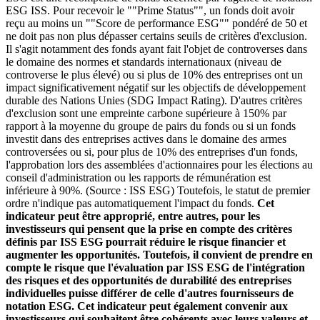
ESG ISS. Pour recevoir le ""Prime Status"", un fonds doit avoir
reçu au moins un ""Score de performance ESG"" pondéré de 50 et
ne doit pas non plus dépasser certains seuils de critères d'exclusion.
Il s'agit notamment des fonds ayant fait l'objet de controverses dans
le domaine des normes et standards internationaux (niveau de
controverse le plus élevé) ou si plus de 10% des entreprises ont un
impact significativement négatif sur les objectifs de développement
durable des Nations Unies (SDG Impact Rating). D'autres critères
d'exclusion sont une empreinte carbone supérieure à 150% par
rapport à la moyenne du groupe de pairs du fonds ou si un fonds
investit dans des entreprises actives dans le domaine des armes
controversées ou si, pour plus de 10% des entreprises d'un fonds,
l'approbation lors des assemblées d'actionnaires pour les élections au
conseil d'administration ou les rapports de rémunération est
inférieure à 90%. (Source : ISS ESG) Toutefois, le statut de premier
ordre n'indique pas automatiquement l'impact du fonds.
Cet
indicateur peut être approprié, entre autres, pour les
investisseurs qui pensent que la prise en compte des critères
définis par ISS ESG pourrait réduire le risque financier et
augmenter les opportunités. Toutefois, il convient de prendre en
compte le risque que l'évaluation par ISS ESG de l'intégration
des risques et des opportunités de durabilité des entreprises
individuelles puisse différer de celle d'autres fournisseurs de
notation ESG. Cet indicateur peut également convenir aux
investisseurs qui souhaitent être cohérents avec leurs valeurs et