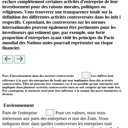
exclure complètement certaines activités d'entreprise de leur
investissement pour des raisons morales, politiques ou
religieuses. Vous trouverez une transparence totale sur la
définition des différentes activités controversées dans les info i
respectifs. Cependant, les controverses sur les normes
internationales peuvent également être pertinentes pour les
investisseurs qui estiment que, par exemple, une forte
proportion d'entreprises ayant violé les principes du Pacte
mondial des Nations unies pourrait représenter un risque
financier.
Part d'investissement dans des secteurs controversés
Les chiffres font
référence à la part des entreprises du fonds qui sont impliquées dans des activités
controversées. Elles ne peuvent être résumées car il est possible qu'une entreprise soit
impliquée dans plusieurs activités controversées mais ne soit comptée qu'une seule fois.
Par conséquent, le montant total peut être inférieur à la somme des parts énumérées ci-
dessous.
Environnement
Parts de l'entreprise
Pour ces valeurs, nous nous
intéressons aux parts des entreprises et non des États. Nous
indiquons donc dans quelles controverses les entreprises sont