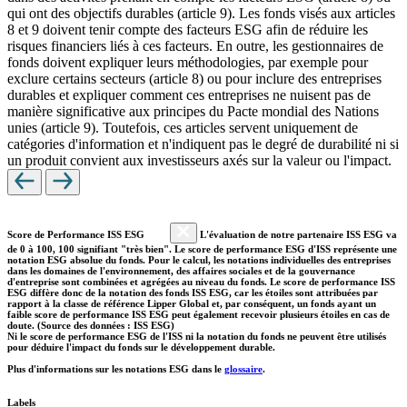
qui ont des objectifs durables (article 9). Les fonds visés aux articles
8 et 9 doivent tenir compte des facteurs ESG afin de réduire les
risques financiers liés à ces facteurs. En outre, les gestionnaires de
fonds doivent expliquer leurs méthodologies, par exemple pour
exclure certains secteurs (article 8) ou pour inclure des entreprises
durables et expliquer comment ces entreprises ne nuisent pas de
manière significative aux principes du Pacte mondial des Nations
unies (article 9). Toutefois, ces articles servent uniquement de
catégories d'information et n'indiquent pas le degré de durabilité ni si
un produit convient aux investisseurs axés sur la valeur ou l'impact.
Score de Performance ISS ESG
L'évaluation de notre partenaire ISS ESG va
de 0 à 100, 100 signifiant "très bien". Le score de performance ESG d'ISS représente une
notation ESG absolue du fonds. Pour le calcul, les notations individuelles des entreprises
dans les domaines de l'environnement, des affaires sociales et de la gouvernance
d'entreprise sont combinées et agrégées au niveau du fonds. Le score de performance ISS
ESG diffère donc de la notation des fonds ISS ESG, car les étoiles sont attribuées par
rapport à la classe de référence Lipper Global et, par conséquent, un fonds ayant un
faible score de performance ISS ESG peut également recevoir plusieurs étoiles en cas de
doute. (Source des données : ISS ESG)
Ni le score de performance ESG de l'ISS ni la notation du fonds ne peuvent être utilisés
pour déduire l'impact du fonds sur le développement durable.
Plus d'informations sur les notations ESG dans le
glossaire
.
Labels