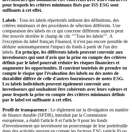
pour lesquels les critères minimaux fixés par ISS ESG sont
suffisants à cet effet.
Labels
: Tous les labels répertoriés utilisent des définitions, des
critères minimaux et des procédures de sélection différents. Une
comparaison des labels en ce qui concerne différents aspects peut
être trouvée derrière le champ de clic ""Tous les labels"". A
l'exception du label français Finansol, il n'est pas encore possible de
déduire automatiquement l'impact du fonds à partir de l'un des
labels.
En principe, les différents labels peuvent convenir aux
investisseurs qui sont d'avis que la prise en compte des critères
définis par le label pourrait réduire les risques financiers et
augmenter les opportunités. Il convient toutefois de prendre en
compte le risque que l'évaluation des labels ou des notes de
durabilité diffère de celle d'autres fournisseurs de notes ESG.
Les labels individuels peuvent également convenir aux
investisseurs qui souhaitent être cohérents avec leurs valeurs et
pour lesquels la prise en compte des critères minimaux définis
par le label est suffisante à cet effet.
Profil de transparence
: Le règlement sur la divulgation en matière
de finance durable (SFDR), introduit par la Commission
européenne, a établi l'article 8 et l'article 9 pour les fonds
d'investissement qui investissent un pourcentage de leur portefeuille
dans des activités prenant en compte les facteurs ESG (article 8) ou