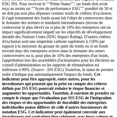
ESG ISS. Pour recevoir le ""Prime Status"", un fonds doit avoir
reçu au moins un ""Score de performance ESG"" pondéré de 50 et
ne doit pas non plus dépasser certains seuils de critères d'exclusion.
Il s'agit notamment des fonds ayant fait l'objet de controverses dans
le domaine des normes et standards internationaux (niveau de
controverse le plus élevé) ou si plus de 10% des entreprises ont un
impact significativement négatif sur les objectifs de développement
durable des Nations Unies (SDG Impact Rating). D'autres critères
d'exclusion sont une empreinte carbone supérieure à 150% par
rapport à la moyenne du groupe de pairs du fonds ou si un fonds
investit dans des entreprises actives dans le domaine des armes
controversées ou si, pour plus de 10% des entreprises d'un fonds,
l'approbation lors des assemblées d'actionnaires pour les élections au
conseil d'administration ou les rapports de rémunération est
inférieure à 90%. (Source : ISS ESG) Toutefois, le statut de premier
ordre n'indique pas automatiquement l'impact du fonds.
Cet
indicateur peut être approprié, entre autres, pour les
investisseurs qui pensent que la prise en compte des critères
définis par ISS ESG pourrait réduire le risque financier et
augmenter les opportunités. Toutefois, il convient de prendre en
compte le risque que l'évaluation par ISS ESG de l'intégration
des risques et des opportunités de durabilité des entreprises
individuelles puisse différer de celle d'autres fournisseurs de
notation ESG. Cet indicateur peut également convenir aux
investisseurs qui souhaitent être cohérents avec leurs valeurs et