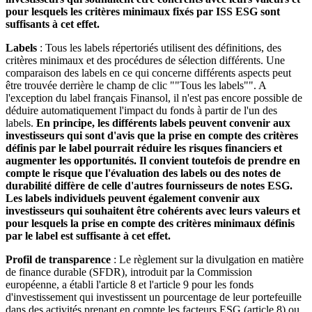
pour lesquels les critères minimaux fixés par ISS ESG sont
suffisants à cet effet.
Labels
: Tous les labels répertoriés utilisent des définitions, des
critères minimaux et des procédures de sélection différents. Une
comparaison des labels en ce qui concerne différents aspects peut
être trouvée derrière le champ de clic ""Tous les labels"". A
l'exception du label français Finansol, il n'est pas encore possible de
déduire automatiquement l'impact du fonds à partir de l'un des
labels.
En principe, les différents labels peuvent convenir aux
investisseurs qui sont d'avis que la prise en compte des critères
définis par le label pourrait réduire les risques financiers et
augmenter les opportunités. Il convient toutefois de prendre en
compte le risque que l'évaluation des labels ou des notes de
durabilité diffère de celle d'autres fournisseurs de notes ESG.
Les labels individuels peuvent également convenir aux
investisseurs qui souhaitent être cohérents avec leurs valeurs et
pour lesquels la prise en compte des critères minimaux définis
par le label est suffisante à cet effet.
Profil de transparence
: Le règlement sur la divulgation en matière
de finance durable (SFDR), introduit par la Commission
européenne, a établi l'article 8 et l'article 9 pour les fonds
d'investissement qui investissent un pourcentage de leur portefeuille
dans des activités prenant en compte les facteurs ESG (article 8) ou