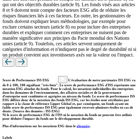
qui ont des objectifs durables (article 9). Les fonds visés aux articles
8 et 9 doivent tenir compte des facteurs ESG afin de réduire les
risques financiers liés à ces facteurs. En outre, les gestionnaires de
fonds doivent expliquer leurs méthodologies, par exemple pour
exclure certains secteurs (article 8) ou pour inclure des entreprises
durables et expliquer comment ces entreprises ne nuisent pas de
manière significative aux principes du Pacte mondial des Nations
unies (article 9). Toutefois, ces articles servent uniquement de
catégories d'information et n'indiquent pas le degré de durabilité ni si
un produit convient aux investisseurs axés sur la valeur ou l'impact.
Score de Performance ISS ESG
L'évaluation de notre partenaire ISS ESG va
de 0 à 100, 100 signifiant "très bien". Le score de performance ESG d'ISS représente une
notation ESG absolue du fonds. Pour le calcul, les notations individuelles des entreprises
dans les domaines de l'environnement, des affaires sociales et de la gouvernance
d'entreprise sont combinées et agrégées au niveau du fonds. Le score de performance ISS
ESG diffère donc de la notation des fonds ISS ESG, car les étoiles sont attribuées par
rapport à la classe de référence Lipper Global et, par conséquent, un fonds ayant un
faible score de performance ISS ESG peut également recevoir plusieurs étoiles en cas de
doute. (Source des données : ISS ESG)
Ni le score de performance ESG de l'ISS ni la notation du fonds ne peuvent être utilisés
pour déduire l'impact du fonds sur le développement durable.
Plus d'informations sur les notations ESG dans le
glossaire
.
Labels