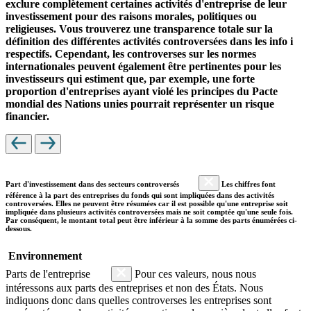
exclure complètement certaines activités d'entreprise de leur
investissement pour des raisons morales, politiques ou
religieuses. Vous trouverez une transparence totale sur la
définition des différentes activités controversées dans les info i
respectifs. Cependant, les controverses sur les normes
internationales peuvent également être pertinentes pour les
investisseurs qui estiment que, par exemple, une forte
proportion d'entreprises ayant violé les principes du Pacte
mondial des Nations unies pourrait représenter un risque
financier.
Part d'investissement dans des secteurs controversés
Les chiffres font
référence à la part des entreprises du fonds qui sont impliquées dans des activités
controversées. Elles ne peuvent être résumées car il est possible qu'une entreprise soit
impliquée dans plusieurs activités controversées mais ne soit comptée qu'une seule fois.
Par conséquent, le montant total peut être inférieur à la somme des parts énumérées ci-
dessous.
Environnement
Parts de l'entreprise
Pour ces valeurs, nous nous
intéressons aux parts des entreprises et non des États. Nous
indiquons donc dans quelles controverses les entreprises sont