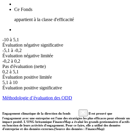
Ce Fonds
appartient à la classe d'efficacité
-10 à 5,1
Évaluation négative significative
-5,1 à -0,2
Évaluation négative limitée
-0,2 à 0,2
Pas d'évaluation (nette)
0,2 à 5,1
Évaluation positive limitée
5,1 à 10
Évaluation positive significative
Méthodologie d’évaluation des ODD
Engagement climatique de la direction du fonds
Il est prouvé que
l'engagement avec une entreprise est l'une des stratégies les plus efficaces pour obtenir un
impact positif. L'ONG britannique FinanceMap a évalué les grands gestionnaires d'actifs
en fonction de leurs activités d'engagement. Pour ce faire, elle a utilisé des données
d'entreprise et des données externes.(Source des données : FinanceMap)