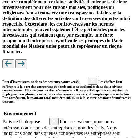
exclure complètement certaines activités d'entreprise de leur
investissement pour des raisons morales, politiques ou
religieuses. Vous trouverez une transparence totale sur la
définition des différentes activités controversées dans les info i
respectifs. Cependant, les controverses sur les normes
internationales peuvent également être pertinentes pour les
investisseurs qui estiment que, par exemple, une forte
proportion d'entreprises ayant violé les principes du Pacte
mondial des Nations unies pourrait représenter un risque
financier.
Part d'investissement dans des secteurs controversés
Les chiffres font
référence à la part des entreprises du fonds qui sont impliquées dans des activités
controversées. Elles ne peuvent être résumées car il est possible qu'une entreprise soit
impliquée dans plusieurs activités controversées mais ne soit comptée qu'une seule fois.
Par conséquent, le montant total peut être inférieur à la somme des parts énumérées ci-
dessous.
Environnement
Parts de l'entreprise
Pour ces valeurs, nous nous
intéressons aux parts des entreprises et non des États. Nous
indiquons donc dans quelles controverses les entreprises sont