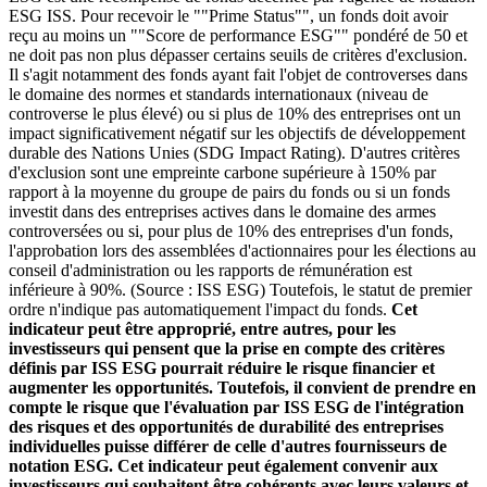
ESG ISS. Pour recevoir le ""Prime Status"", un fonds doit avoir
reçu au moins un ""Score de performance ESG"" pondéré de 50 et
ne doit pas non plus dépasser certains seuils de critères d'exclusion.
Il s'agit notamment des fonds ayant fait l'objet de controverses dans
le domaine des normes et standards internationaux (niveau de
controverse le plus élevé) ou si plus de 10% des entreprises ont un
impact significativement négatif sur les objectifs de développement
durable des Nations Unies (SDG Impact Rating). D'autres critères
d'exclusion sont une empreinte carbone supérieure à 150% par
rapport à la moyenne du groupe de pairs du fonds ou si un fonds
investit dans des entreprises actives dans le domaine des armes
controversées ou si, pour plus de 10% des entreprises d'un fonds,
l'approbation lors des assemblées d'actionnaires pour les élections au
conseil d'administration ou les rapports de rémunération est
inférieure à 90%. (Source : ISS ESG) Toutefois, le statut de premier
ordre n'indique pas automatiquement l'impact du fonds.
Cet
indicateur peut être approprié, entre autres, pour les
investisseurs qui pensent que la prise en compte des critères
définis par ISS ESG pourrait réduire le risque financier et
augmenter les opportunités. Toutefois, il convient de prendre en
compte le risque que l'évaluation par ISS ESG de l'intégration
des risques et des opportunités de durabilité des entreprises
individuelles puisse différer de celle d'autres fournisseurs de
notation ESG. Cet indicateur peut également convenir aux
investisseurs qui souhaitent être cohérents avec leurs valeurs et