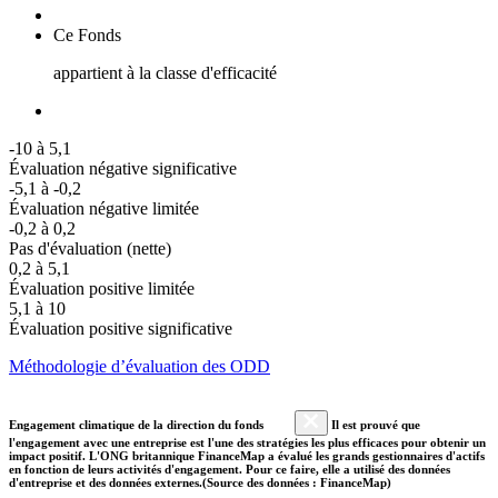
Ce Fonds
appartient à la classe d'efficacité
-10 à 5,1
Évaluation négative significative
-5,1 à -0,2
Évaluation négative limitée
-0,2 à 0,2
Pas d'évaluation (nette)
0,2 à 5,1
Évaluation positive limitée
5,1 à 10
Évaluation positive significative
Méthodologie d’évaluation des ODD
Engagement climatique de la direction du fonds
Il est prouvé que
l'engagement avec une entreprise est l'une des stratégies les plus efficaces pour obtenir un
impact positif. L'ONG britannique FinanceMap a évalué les grands gestionnaires d'actifs
en fonction de leurs activités d'engagement. Pour ce faire, elle a utilisé des données
d'entreprise et des données externes.(Source des données : FinanceMap)