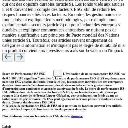
qui ont des objectifs durables (article 9). Les fonds visés aux articles
8 et 9 doivent tenir compte des facteurs ESG afin de réduire les
risques financiers liés à ces facteurs. En outre, les gestionnaires de
fonds doivent expliquer leurs méthodologies, par exemple pour
exclure certains secteurs (article 8) ou pour inclure des entreprises
durables et expliquer comment ces entreprises ne nuisent pas de
manière significative aux principes du Pacte mondial des Nations
unies (article 9). Toutefois, ces articles servent uniquement de
catégories d'information et n'indiquent pas le degré de durabilité ni si
un produit convient aux investisseurs axés sur la valeur ou l'impact.
Score de Performance ISS ESG
L'évaluation de notre partenaire ISS ESG va
de 0 à 100, 100 signifiant "très bien". Le score de performance ESG d'ISS représente une
notation ESG absolue du fonds. Pour le calcul, les notations individuelles des entreprises
dans les domaines de l'environnement, des affaires sociales et de la gouvernance
d'entreprise sont combinées et agrégées au niveau du fonds. Le score de performance ISS
ESG diffère donc de la notation des fonds ISS ESG, car les étoiles sont attribuées par
rapport à la classe de référence Lipper Global et, par conséquent, un fonds ayant un
faible score de performance ISS ESG peut également recevoir plusieurs étoiles en cas de
doute. (Source des données : ISS ESG)
Ni le score de performance ESG de l'ISS ni la notation du fonds ne peuvent être utilisés
pour déduire l'impact du fonds sur le développement durable.
Plus d'informations sur les notations ESG dans le
glossaire
.
Labels