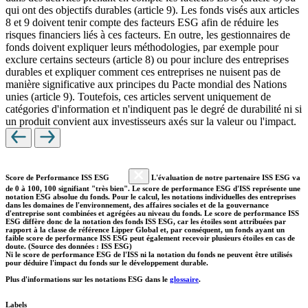
qui ont des objectifs durables (article 9). Les fonds visés aux articles
8 et 9 doivent tenir compte des facteurs ESG afin de réduire les
risques financiers liés à ces facteurs. En outre, les gestionnaires de
fonds doivent expliquer leurs méthodologies, par exemple pour
exclure certains secteurs (article 8) ou pour inclure des entreprises
durables et expliquer comment ces entreprises ne nuisent pas de
manière significative aux principes du Pacte mondial des Nations
unies (article 9). Toutefois, ces articles servent uniquement de
catégories d'information et n'indiquent pas le degré de durabilité ni si
un produit convient aux investisseurs axés sur la valeur ou l'impact.
Score de Performance ISS ESG
L'évaluation de notre partenaire ISS ESG va
de 0 à 100, 100 signifiant "très bien". Le score de performance ESG d'ISS représente une
notation ESG absolue du fonds. Pour le calcul, les notations individuelles des entreprises
dans les domaines de l'environnement, des affaires sociales et de la gouvernance
d'entreprise sont combinées et agrégées au niveau du fonds. Le score de performance ISS
ESG diffère donc de la notation des fonds ISS ESG, car les étoiles sont attribuées par
rapport à la classe de référence Lipper Global et, par conséquent, un fonds ayant un
faible score de performance ISS ESG peut également recevoir plusieurs étoiles en cas de
doute. (Source des données : ISS ESG)
Ni le score de performance ESG de l'ISS ni la notation du fonds ne peuvent être utilisés
pour déduire l'impact du fonds sur le développement durable.
Plus d'informations sur les notations ESG dans le
glossaire
.
Labels