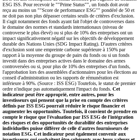
ESG ISS. Pour recevoir le ""Prime Status"", un fonds doit avoir
reçu au moins un ""Score de performance ESG"" pondéré de 50 et
ne doit pas non plus dépasser certains seuils de critères d'exclusion.
Il s'agit notamment des fonds ayant fait l'objet de controverses dans
le domaine des normes et standards internationaux (niveau de
controverse le plus élevé) ou si plus de 10% des entreprises ont un
impact significativement négatif sur les objectifs de développement
durable des Nations Unies (SDG Impact Rating). D'autres critères
d'exclusion sont une empreinte carbone supérieure à 150% par
rapport à la moyenne du groupe de pairs du fonds ou si un fonds
investit dans des entreprises actives dans le domaine des armes
controversées ou si, pour plus de 10% des entreprises d'un fonds,
l'approbation lors des assemblées d'actionnaires pour les élections au
conseil d'administration ou les rapports de rémunération est
inférieure à 90%. (Source : ISS ESG) Toutefois, le statut de premier
ordre n'indique pas automatiquement l'impact du fonds.
Cet
indicateur peut être approprié, entre autres, pour les
investisseurs qui pensent que la prise en compte des critères
définis par ISS ESG pourrait réduire le risque financier et
augmenter les opportunités. Toutefois, il convient de prendre en
compte le risque que l'évaluation par ISS ESG de l'intégration
des risques et des opportunités de durabilité des entreprises
individuelles puisse différer de celle d'autres fournisseurs de
notation ESG. Cet indicateur peut également convenir aux
investisseurs qui souhaitent être cohérents avec leurs valeurs et