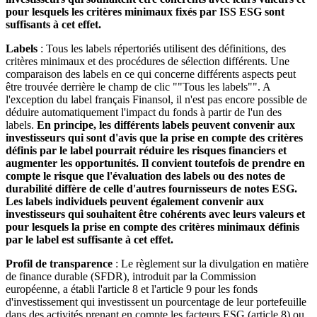
pour lesquels les critères minimaux fixés par ISS ESG sont
suffisants à cet effet.
Labels
: Tous les labels répertoriés utilisent des définitions, des
critères minimaux et des procédures de sélection différents. Une
comparaison des labels en ce qui concerne différents aspects peut
être trouvée derrière le champ de clic ""Tous les labels"". A
l'exception du label français Finansol, il n'est pas encore possible de
déduire automatiquement l'impact du fonds à partir de l'un des
labels.
En principe, les différents labels peuvent convenir aux
investisseurs qui sont d'avis que la prise en compte des critères
définis par le label pourrait réduire les risques financiers et
augmenter les opportunités. Il convient toutefois de prendre en
compte le risque que l'évaluation des labels ou des notes de
durabilité diffère de celle d'autres fournisseurs de notes ESG.
Les labels individuels peuvent également convenir aux
investisseurs qui souhaitent être cohérents avec leurs valeurs et
pour lesquels la prise en compte des critères minimaux définis
par le label est suffisante à cet effet.
Profil de transparence
: Le règlement sur la divulgation en matière
de finance durable (SFDR), introduit par la Commission
européenne, a établi l'article 8 et l'article 9 pour les fonds
d'investissement qui investissent un pourcentage de leur portefeuille
dans des activités prenant en compte les facteurs ESG (article 8) ou