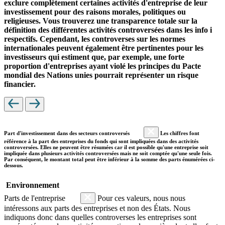
exclure complètement certaines activités d'entreprise de leur
investissement pour des raisons morales, politiques ou
religieuses. Vous trouverez une transparence totale sur la
définition des différentes activités controversées dans les info i
respectifs. Cependant, les controverses sur les normes
internationales peuvent également être pertinentes pour les
investisseurs qui estiment que, par exemple, une forte
proportion d'entreprises ayant violé les principes du Pacte
mondial des Nations unies pourrait représenter un risque
financier.
Part d'investissement dans des secteurs controversés
Les chiffres font
référence à la part des entreprises du fonds qui sont impliquées dans des activités
controversées. Elles ne peuvent être résumées car il est possible qu'une entreprise soit
impliquée dans plusieurs activités controversées mais ne soit comptée qu'une seule fois.
Par conséquent, le montant total peut être inférieur à la somme des parts énumérées ci-
dessous.
Environnement
Parts de l'entreprise
Pour ces valeurs, nous nous
intéressons aux parts des entreprises et non des États. Nous
indiquons donc dans quelles controverses les entreprises sont