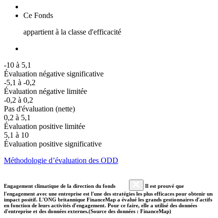
Ce Fonds
appartient à la classe d'efficacité
-10 à 5,1
Évaluation négative significative
-5,1 à -0,2
Évaluation négative limitée
-0,2 à 0,2
Pas d'évaluation (nette)
0,2 à 5,1
Évaluation positive limitée
5,1 à 10
Évaluation positive significative
Méthodologie d’évaluation des ODD
Engagement climatique de la direction du fonds
Il est prouvé que
l'engagement avec une entreprise est l'une des stratégies les plus efficaces pour obtenir un
impact positif. L'ONG britannique FinanceMap a évalué les grands gestionnaires d'actifs
en fonction de leurs activités d'engagement. Pour ce faire, elle a utilisé des données
d'entreprise et des données externes.(Source des données : FinanceMap)