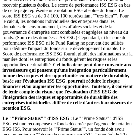
recevoir plusieurs étoiles. Le score de performance ISS ESG en bas
de cette page représente une notation ESG absolue du fonds. Le
score ISS ESG va de 0 à 100, 100 représentant ""très bien"". Pour
le calcul, les notations individuelles des entreprises dans les
domaines de l'environnement, des affaires sociales et de la
gouvernance d'entreprise sont combinées et agrégées au niveau du
fonds. (Source des données : ISS ESG) Cependant, ni le score de
performance ISS ESG ni le Fund Rating ne peuvent être utilisés
pour déduire l'impact du fonds sur le développement durable. Le
Score de performance ISS ESG fournit plutôt des informations sur la
manière dont les entreprises du fonds gèrent les risques et les
opportunités de durabilité.
Cet indicateur peut donc convenir aux
investisseurs qui pensent qu'une intégration particulièrement
bonne des risques et des opportunités en matière de durabilité,
basée sur l'évaluation ISS ESG, pourrait réduire le risque
financier et/ou augmenter les opportunités. Toutefois, il convient
de tenir compte du risque que l'évaluation d'ISS ESG de
l'intégration des risques et opportunités de durabilité des
entreprises individuelles diffère de celle d'autres fournisseurs de
notation ESG.
Le ""Prime Status"" d'ISS ESG
: Le ""Prime Status"" d'ISS
ESG est une récompense de fonds décernée par l'agence de notation
ESG ISS. Pour recevoir le ""Prime Status"", un fonds doit avoir
reçu au moins un ""Score de performance ESG"" pondéré de 50 et