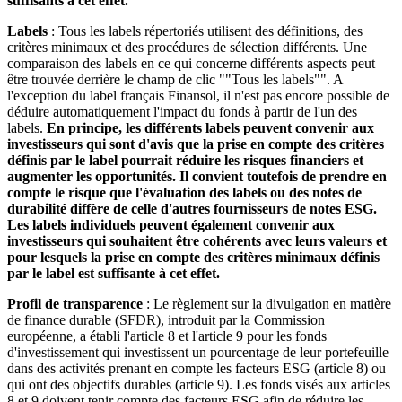
suffisants à cet effet.
Labels
: Tous les labels répertoriés utilisent des définitions, des
critères minimaux et des procédures de sélection différents. Une
comparaison des labels en ce qui concerne différents aspects peut
être trouvée derrière le champ de clic ""Tous les labels"". A
l'exception du label français Finansol, il n'est pas encore possible de
déduire automatiquement l'impact du fonds à partir de l'un des
labels.
En principe, les différents labels peuvent convenir aux
investisseurs qui sont d'avis que la prise en compte des critères
définis par le label pourrait réduire les risques financiers et
augmenter les opportunités. Il convient toutefois de prendre en
compte le risque que l'évaluation des labels ou des notes de
durabilité diffère de celle d'autres fournisseurs de notes ESG.
Les labels individuels peuvent également convenir aux
investisseurs qui souhaitent être cohérents avec leurs valeurs et
pour lesquels la prise en compte des critères minimaux définis
par le label est suffisante à cet effet.
Profil de transparence
: Le règlement sur la divulgation en matière
de finance durable (SFDR), introduit par la Commission
européenne, a établi l'article 8 et l'article 9 pour les fonds
d'investissement qui investissent un pourcentage de leur portefeuille
dans des activités prenant en compte les facteurs ESG (article 8) ou
qui ont des objectifs durables (article 9). Les fonds visés aux articles
8 et 9 doivent tenir compte des facteurs ESG afin de réduire les