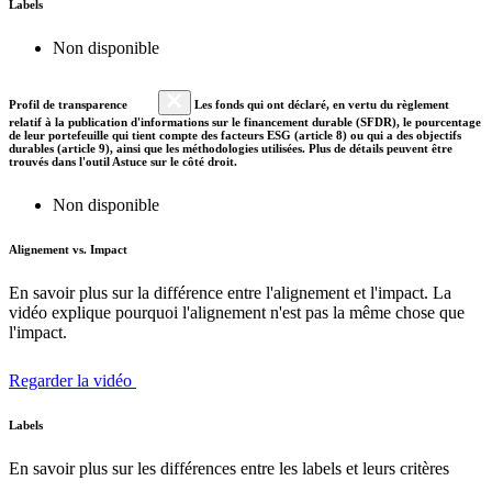
Labels
Non disponible
Profil de transparence
Les fonds qui ont déclaré, en vertu du règlement
relatif à la publication d'informations sur le financement durable (SFDR), le pourcentage
de leur portefeuille qui tient compte des facteurs ESG (article 8) ou qui a des objectifs
durables (article 9), ainsi que les méthodologies utilisées. Plus de détails peuvent être
trouvés dans l'outil Astuce sur le côté droit.
Non disponible
Alignement vs. Impact
En savoir plus sur la différence entre l'alignement et l'impact. La
vidéo explique pourquoi l'alignement n'est pas la même chose que
l'impact.
Regarder la vidéo
Labels
En savoir plus sur les différences entre les labels et leurs critères