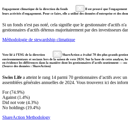
Engagement climatique de la direction du fonds
Il est prouvé que l'engagement a
leurs activités d'engagement. Pour ce faire, elle a utilisé des données d'entreprise et des 
Si un fonds n'est pas noté, cela signifie que le gestionnaire d'actifs n
gestionnaires d'actifs détenus majoritairement par des investisseurs 
Méthodologie de stewardship climatique
Vote lié à l’ESG de la direction
ShareAction a évalué 70 des plus grands gestion
environnementaux et sociaux lors de la saison de vote 2024. Sur la base de cette analyse, les 
en évidence les différences dans la manière dont les gestionnaires d’actifs soutiennent — ou
(Source des données : ShareAction)
Swiss Life
a atteint le rang 14 parmi 70 gestionnaires d’actifs avec 
assemblées générales annuelles de 2024. Vous trouverez ici des inform
For (74.9%)
Against (1.4%)
Did not vote (4.3%)
No holdings (19.4%)
ShareAction Methodology