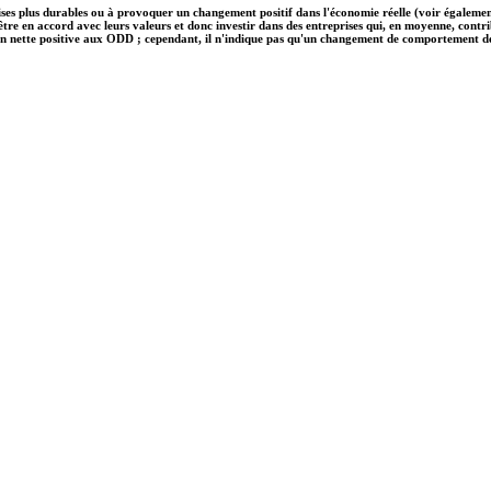
ises plus durables ou à provoquer un changement positif dans l'économie réelle (voir également
nt être en accord avec leurs valeurs et donc investir dans des entreprises qui, en moyenne, c
on nette positive aux ODD ; cependant, il n'indique pas qu'un changement de comportement des e