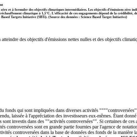
ent
 zéro et à formuler des objectifs climatiques intermédiaires. Les objectifs d'émissions zéro in
 le réchauffement climatique à 1,5°C. L'efficacité de ces engagements dépend de la crédibilité,
ce Based Targets Initiative (SBTi). (Source des données : Science Based Target Initiative)
tteindre des objectifs d'émissions nettes nulles et des objectifs climatiq
 du fonds qui sont impliquées dans diverses activités """"controversées""
entendu, laissée à l'appréciation des investisseurs eux-mêmes. Étant donn
ds sont investis dans des ""activités controversées"". Si certaines de ce
és controversées sont en grande partie fournies par l'agence de notatio
tivités controversées dans la base de données des fonds de la manière la 