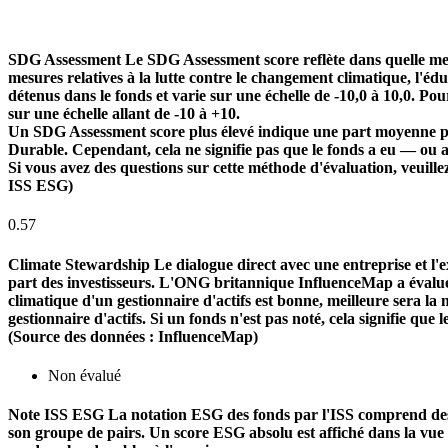
SDG Assessment
Le SDG Assessment score reflète dans quelle mes
mesures relatives à la lutte contre le changement climatique, l'é
détenus dans le fonds et varie sur une échelle de -10,0 à 10,0. Pou
sur une échelle allant de -10 à +10.
Un SDG Assessment score plus élevé indique une part moyenne plu
Durable. Cependant, cela ne signifie pas que le fonds a eu — ou 
Si vous avez des questions sur cette méthode d'évaluation, veuill
ISS ESG)
0.57
Climate Stewardship
Le dialogue direct avec une entreprise et l'ex
part des investisseurs. L'ONG britannique InfluenceMap a évalué le
climatique d'un gestionnaire d'actifs est bonne, meilleure sera la n
gestionnaire d'actifs. Si un fonds n'est pas noté, cela signifie que 
(Source des données : InfluenceMap)
Non évalué
Note ISS ESG
La notation ESG des fonds par l'ISS comprend des f
son groupe de pairs. Un score ESG absolu est affiché dans la vue d