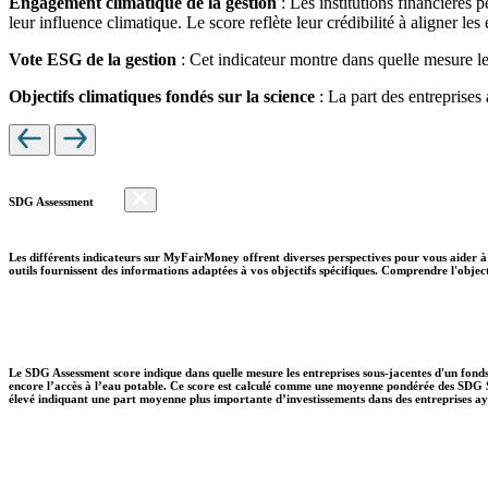
Engagement climatique de la gestion
: Les institutions financières 
leur influence climatique. Le score reflète leur crédibilité à aligner le
Vote ESG de la gestion
: Cet indicateur montre dans quelle mesure le
Objectifs climatiques fondés sur la science
: La part des entreprises
SDG Assessment
Les différents indicateurs sur MyFairMoney offrent diverses perspectives pour vous aider à 
outils fournissent des informations adaptées à vos objectifs spécifiques. Comprendre l'object
Le SDG Assessment score indique dans quelle mesure les entreprises sous-jacentes d'un fonds
encore l’accès à l’eau potable. Ce score est calculé comme une moyenne pondérée des SDG So
élevé indiquant une part moyenne plus importante d’investissements dans des entreprises aya