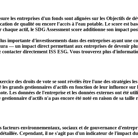
ure les entreprises d'un fonds sont alignées sur les Objectifs de 
ducation de qualité ou encore l’accès à l’eau potable. Le score est
r chaque actif, le SDG Assessment score additionne son impact positi
s importante d'investissements dans des entreprises ayant une co
aura — un impact direct permettant aux entreprises de devenir plu
ez contacter directement ISS ESG. Vous trouverez plus d'informatio
ercice des droits de vote se sont révélés être l'une des stratégies le
s grands gestionnaires d'actifs en fonction de leur influence sur le
ote. Les données de l'entreprise et les données externes ont été util
le gestionnaire d'actifs n'a pas encore été noté en raison de sa taille 
acteurs environnementaux, sociaux et de gouvernance d'entreprise. 
étaillée. Cependant, il ne s'agit pas d'un indicateur de l'impact d