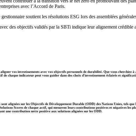
peuvent contribuer à la transition vers le net zéro en promouvant des pla
s entreprises avec l’Accord de Paris.
 gestionnaire soutient les résolutions ESG lors des assemblées générale
 avec des objectifs validés par la SBTi indique leur alignement crédible 
aligner vos investissements avec vos objectifs personnels de durabilité. Que vous cherchiez à 
if de chaque indicateur peut vous guider dans des choix d'investissement éclairés et significati
 sont alignées sur les Objectifs de Développement Durable (ODD) des Nations Unies, tels que le
lutions Scores de chaque actif, qui mesurent leurs contributions positives et négatives les 
nt une contribution nette positive aux solutions alignées sur les ODD.