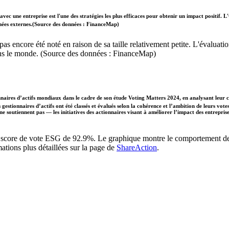
vec une entreprise est l'une des stratégies les plus efficaces pour obtenir un impact positif
données externes.(Source des données : FinanceMap)
'a pas encore été noté en raison de sa taille relativement petite. L'évalu
dans le monde. (Source des données : FinanceMap)
naires d’actifs mondiaux dans le cadre de son étude Voting Matters 2024, en analysant leur 
gestionnaires d’actifs ont été classés et évalués selon la cohérence et l’ambition de leurs vote
 ne soutiennent pas — les initiatives des actionnaires visant à améliorer l’impact des entrepr
un score de vote ESG de 92.9%. Le graphique montre le comportement de vo
ations plus détaillées sur la page de
ShareAction
.