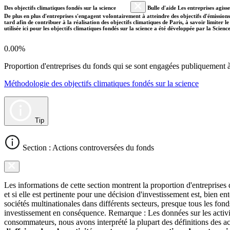
Des objectifs climatiques fondés sur la science
Bulle d'aide Les entreprises agiss
De plus en plus d'entreprises s'engagent volontairement à atteindre des objectifs d'émissions
tard afin de contribuer à la réalisation des objectifs climatiques de Paris, à savoir limiter
utilisée ici pour les objectifs climatiques fondés sur la science a été développée par la Scien
0.00%
Proportion d'entreprises du fonds qui se sont engagées publiquement à a
Méthodologie des objectifs climatiques fondés sur la science
Tip
Section : Actions controversées du fonds
Les informations de cette section montrent la proportion d'entreprises
et si elle est pertinente pour une décision d'investissement est, bien 
sociétés multinationales dans différents secteurs, presque tous les fon
investissement en conséquence. Remarque : Les données sur les activit
consommateurs, nous avons interprété la plupart des définitions des ac