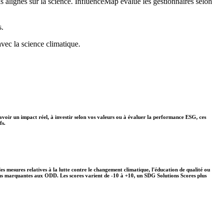
ns alignés sur la science. InfluenceMap évalue les gestionnaires selon
s.
avec la science climatique.
avoir un impact réel, à investir selon vos valeurs ou à évaluer la performance ESG, ces
fs.
s mesures relatives à la lutte contre le changement climatique, l'éducation de qualité ou
plus marquantes aux ODD. Les scores varient de -10 à +10, un SDG Solutions Scores plus