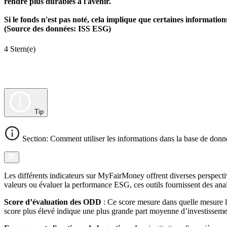
rendre plus durables à l'avenir.
Si le fonds n'est pas noté, cela implique que certaines informat
(Source des données: ISS ESG)
4 Stern(e)
Tip
Section: Comment utiliser les informations dans la base de donn
Les différents indicateurs sur MyFairMoney offrent diverses perspectiv
valeurs ou évaluer la performance ESG, ces outils fournissent des anal
Score d’évaluation des ODD
: Ce score mesure dans quelle mesure l
score plus élevé indique une plus grande part moyenne d’investissemen