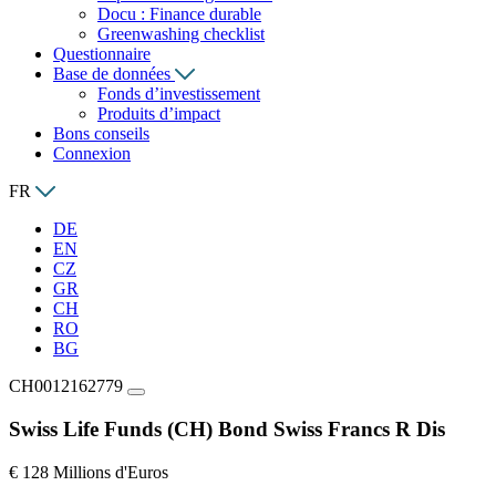
Docu : Finance durable
Greenwashing checklist
Questionnaire
Base de données
Fonds d’investissement
Produits d’impact
Bons conseils
Connexion
FR
DE
EN
CZ
GR
CH
RO
BG
CH0012162779
Swiss Life Funds (CH) Bond Swiss Francs R Dis
€ 128 Millions d'Euros