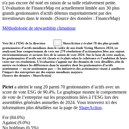
n'a pas encore été noté en raison de sa taille relativement petite.
L'évaluation de FinanceMap est actuellement limitée aux 30 plus
grands gestionnaires d'actifs détenus majoritairement par des
investisseurs dans le monde. (Source des données : FinanceMap)
Méthodologie de stewardship climatique
Vote lié à l’ESG de la direction
ShareAction a évalué 70 des plus grands
gestionnaires d’actifs mondiaux dans le cadre de son étude Voting Matters 2024, en
analysant leur comportement de vote sur 279 résolutions d’actionnaires liées aux enjeux
environnementaux et sociaux lors de la saison de vote 2024. Sur la base de cette analyse,
les gestionnaires d’actifs ont été classés et évalués selon la cohérence et l’ambition de leurs
votes sur ces résolutions. L’évaluation s’appuie sur des données de vote détaillées afin de
mettre en évidence les différences dans la manière dont les gestionnaires d’actifs
soutiennent — ou ne soutiennent pas — les initiatives des actionnaires visant à améliorer
l’impact des entreprises sur des enjeux mondiaux majeurs.
(Source des données : ShareAction)
Pictet
a atteint le rang 20 parmi 70 gestionnaires d’actifs avec un
score de vote ESG de 90.4%. Le graphique montre le comportement
de vote de l’entreprise sur les propositions liées à l’ESG lors des
assemblées générales annuelles de 2024. Vous trouverez ici des
informations plus détaillées sur la page de
ShareAction
.
For (84.6%)
Against (9.0%)
No holdings (6.5%)