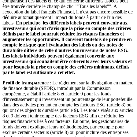
comparaison des labels en ce qui concerne différents aspects peut
être trouvée derrière le champ de clic ""Tous les labels"". A
l'exception du label français Finansol, il n'est pas encore possible de
déduire automatiquement l'impact du fonds à partir de l'un des
labels.
En principe, les différents labels peuvent convenir aux
investisseurs qui sont d'avis que la prise en compte des critères
définis par le label pourrait réduire les risques financiers et
augmenter les opportunités. Il convient toutefois de prendre en
compte le risque que l'évaluation des labels ou des notes de
durabilité diffère de celle d'autres fournisseurs de notes ESG.
Les labels individuels peuvent également convenir aux
investisseurs qui souhaitent être cohérents avec leurs valeurs et
pour lesquels la prise en compte des critères minimaux définis
par le label est suffisante à cet effet.
Profil de transparence
: Le règlement sur la divulgation en matière
de finance durable (SFDR), introduit par la Commission
européenne, a établi l'article 8 et l'article 9 pour les fonds
d'investissement qui investissent un pourcentage de leur portefeuille
dans des activités prenant en compte les facteurs ESG (article 8) ou
qui ont des objectifs durables (article 9). Les fonds visés aux articles
8 et 9 doivent tenir compte des facteurs ESG afin de réduire les
risques financiers liés à ces facteurs. En outre, les gestionnaires de
fonds doivent expliquer leurs méthodologies, par exemple pour
exclure certains secteurs (article 8) ou pour inclure des entreprises