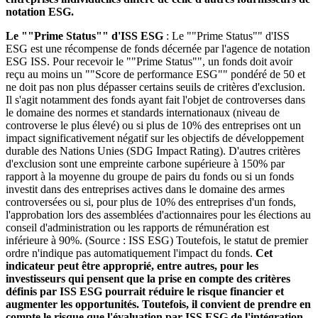
notation ESG.
Le ""Prime Status"" d'ISS ESG
: Le ""Prime Status"" d'ISS
ESG est une récompense de fonds décernée par l'agence de notation
ESG ISS. Pour recevoir le ""Prime Status"", un fonds doit avoir
reçu au moins un ""Score de performance ESG"" pondéré de 50 et
ne doit pas non plus dépasser certains seuils de critères d'exclusion.
Il s'agit notamment des fonds ayant fait l'objet de controverses dans
le domaine des normes et standards internationaux (niveau de
controverse le plus élevé) ou si plus de 10% des entreprises ont un
impact significativement négatif sur les objectifs de développement
durable des Nations Unies (SDG Impact Rating). D'autres critères
d'exclusion sont une empreinte carbone supérieure à 150% par
rapport à la moyenne du groupe de pairs du fonds ou si un fonds
investit dans des entreprises actives dans le domaine des armes
controversées ou si, pour plus de 10% des entreprises d'un fonds,
l'approbation lors des assemblées d'actionnaires pour les élections au
conseil d'administration ou les rapports de rémunération est
inférieure à 90%. (Source : ISS ESG) Toutefois, le statut de premier
ordre n'indique pas automatiquement l'impact du fonds.
Cet
indicateur peut être approprié, entre autres, pour les
investisseurs qui pensent que la prise en compte des critères
définis par ISS ESG pourrait réduire le risque financier et
augmenter les opportunités. Toutefois, il convient de prendre en
compte le risque que l'évaluation par ISS ESG de l'intégration