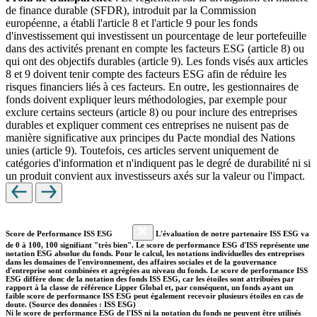
de finance durable (SFDR), introduit par la Commission
européenne, a établi l'article 8 et l'article 9 pour les fonds
d'investissement qui investissent un pourcentage de leur portefeuille
dans des activités prenant en compte les facteurs ESG (article 8) ou
qui ont des objectifs durables (article 9). Les fonds visés aux articles
8 et 9 doivent tenir compte des facteurs ESG afin de réduire les
risques financiers liés à ces facteurs. En outre, les gestionnaires de
fonds doivent expliquer leurs méthodologies, par exemple pour
exclure certains secteurs (article 8) ou pour inclure des entreprises
durables et expliquer comment ces entreprises ne nuisent pas de
manière significative aux principes du Pacte mondial des Nations
unies (article 9). Toutefois, ces articles servent uniquement de
catégories d'information et n'indiquent pas le degré de durabilité ni si
un produit convient aux investisseurs axés sur la valeur ou l'impact.
Score de Performance ISS ESG
L'évaluation de notre partenaire ISS ESG va
de 0 à 100, 100 signifiant "très bien". Le score de performance ESG d'ISS représente une
notation ESG absolue du fonds. Pour le calcul, les notations individuelles des entreprises
dans les domaines de l'environnement, des affaires sociales et de la gouvernance
d'entreprise sont combinées et agrégées au niveau du fonds. Le score de performance ISS
ESG diffère donc de la notation des fonds ISS ESG, car les étoiles sont attribuées par
rapport à la classe de référence Lipper Global et, par conséquent, un fonds ayant un
faible score de performance ISS ESG peut également recevoir plusieurs étoiles en cas de
doute. (Source des données : ISS ESG)
Ni le score de performance ESG de l'ISS ni la notation du fonds ne peuvent être utilisés