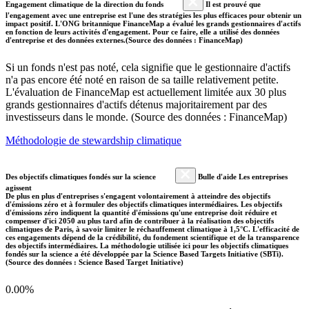
Engagement climatique de la direction du fonds
Il est prouvé que
l'engagement avec une entreprise est l'une des stratégies les plus efficaces pour obtenir un
impact positif. L'ONG britannique FinanceMap a évalué les grands gestionnaires d'actifs
en fonction de leurs activités d'engagement. Pour ce faire, elle a utilisé des données
d'entreprise et des données externes.(Source des données : FinanceMap)
Si un fonds n'est pas noté, cela signifie que le gestionnaire d'actifs
n'a pas encore été noté en raison de sa taille relativement petite.
L'évaluation de FinanceMap est actuellement limitée aux 30 plus
grands gestionnaires d'actifs détenus majoritairement par des
investisseurs dans le monde. (Source des données : FinanceMap)
Méthodologie de stewardship climatique
Des objectifs climatiques fondés sur la science
Bulle d'aide Les entreprises
agissent
De plus en plus d'entreprises s'engagent volontairement à atteindre des objectifs
d'émissions zéro et à formuler des objectifs climatiques intermédiaires. Les objectifs
d'émissions zéro indiquent la quantité d'émissions qu'une entreprise doit réduire et
compenser d'ici 2050 au plus tard afin de contribuer à la réalisation des objectifs
climatiques de Paris, à savoir limiter le réchauffement climatique à 1,5°C. L'efficacité de
ces engagements dépend de la crédibilité, du fondement scientifique et de la transparence
des objectifs intermédiaires. La méthodologie utilisée ici pour les objectifs climatiques
fondés sur la science a été développée par la Science Based Targets Initiative (SBTi).
(Source des données : Science Based Target Initiative)
0.00%