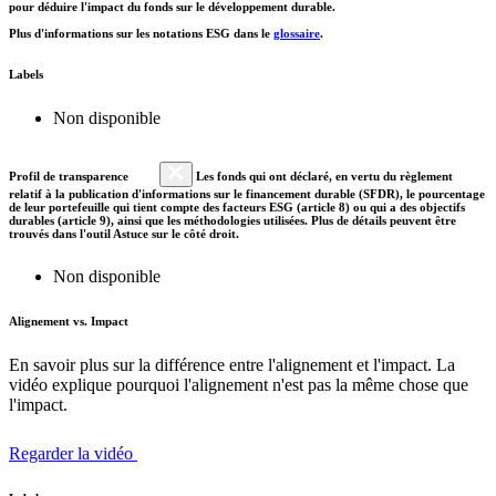
pour déduire l'impact du fonds sur le développement durable.
Plus d'informations sur les notations ESG dans le
glossaire
.
Labels
Non disponible
Profil de transparence
Les fonds qui ont déclaré, en vertu du règlement
relatif à la publication d'informations sur le financement durable (SFDR), le pourcentage
de leur portefeuille qui tient compte des facteurs ESG (article 8) ou qui a des objectifs
durables (article 9), ainsi que les méthodologies utilisées. Plus de détails peuvent être
trouvés dans l'outil Astuce sur le côté droit.
Non disponible
Alignement vs. Impact
En savoir plus sur la différence entre l'alignement et l'impact. La
vidéo explique pourquoi l'alignement n'est pas la même chose que
l'impact.
Regarder la vidéo