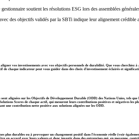
 gestionnaire soutient les résolutions ESG lors des assemblées générale
 avec des objectifs validés par la SBTi indique leur alignement crédible 
aligner vos investissements avec vos objectifs personnels de durabilité. Que vous cherchiez à 
if de chaque indicateur peut vous guider dans des choix d'investissement éclairés et significati
 sont alignées sur les Objectifs de Développement Durable (ODD) des Nations Unies, tels que le
lutions Scores de chaque actif, qui mesurent leurs contributions positives et négatives les 
nt une contribution nette positive aux solutions alignées sur les ODD.
ises plus durables ou à provoquer un changement positif dans l'économie réelle (voir également
nt être en accord avec leurs valeurs et donc investir dans des entreprises qui, en moyenne, c