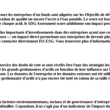
ure les entreprises d'un fonds sont alignées sur les Objectifs de 
ducation de qualité ou encore l’accès à l’eau potable. Le score est
r chaque actif, le SDG Assessment score additionne son impact positi
s importante d'investissements dans des entreprises ayant une co
aura — un impact direct permettant aux entreprises de devenir plu
ez contacter directement ISS ESG. Vous trouverez plus d'informatio
ercice des droits de vote se sont révélés être l'une des stratégies le
s grands gestionnaires d'actifs en fonction de leur influence sur le
ote. Les données de l'entreprise et les données externes ont été util
le gestionnaire d'actifs n'a pas encore été noté en raison de sa taille 
acteurs environnementaux, sociaux et de gouvernance d'entreprise. 
étaillée. Cependant, il ne s'agit pas d'un indicateur de l'impact d