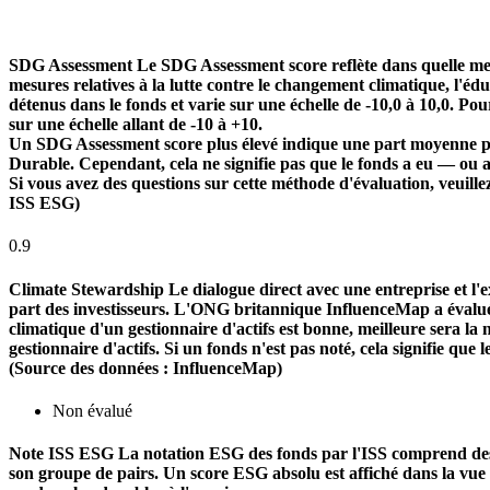
SDG Assessment
Le SDG Assessment score reflète dans quelle mes
mesures relatives à la lutte contre le changement climatique, l'é
détenus dans le fonds et varie sur une échelle de -10,0 à 10,0. Pou
sur une échelle allant de -10 à +10.
Un SDG Assessment score plus élevé indique une part moyenne plu
Durable. Cependant, cela ne signifie pas que le fonds a eu — ou 
Si vous avez des questions sur cette méthode d'évaluation, veuill
ISS ESG)
0.9
Climate Stewardship
Le dialogue direct avec une entreprise et l'ex
part des investisseurs. L'ONG britannique InfluenceMap a évalué le
climatique d'un gestionnaire d'actifs est bonne, meilleure sera la n
gestionnaire d'actifs. Si un fonds n'est pas noté, cela signifie que 
(Source des données : InfluenceMap)
Non évalué
Note ISS ESG
La notation ESG des fonds par l'ISS comprend des f
son groupe de pairs. Un score ESG absolu est affiché dans la vue d