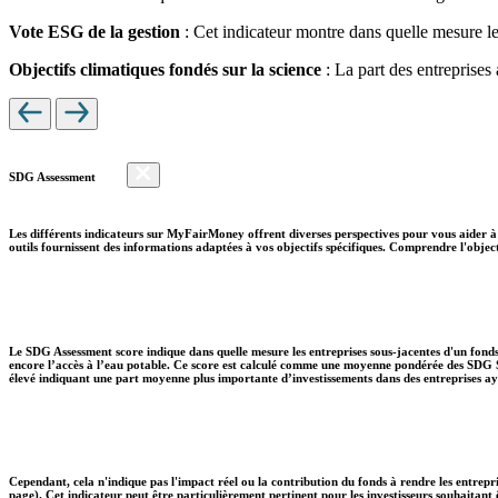
Vote ESG de la gestion
: Cet indicateur montre dans quelle mesure le
Objectifs climatiques fondés sur la science
: La part des entreprises
SDG Assessment
Les différents indicateurs sur MyFairMoney offrent diverses perspectives pour vous aider à 
outils fournissent des informations adaptées à vos objectifs spécifiques. Comprendre l'object
Le SDG Assessment score indique dans quelle mesure les entreprises sous-jacentes d'un fonds
encore l’accès à l’eau potable. Ce score est calculé comme une moyenne pondérée des SDG So
élevé indiquant une part moyenne plus importante d’investissements dans des entreprises aya
Cependant, cela n'indique pas l'impact réel ou la contribution du fonds à rendre les entrepr
page). Cet indicateur peut être particulièrement pertinent pour les investisseurs souhaita