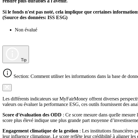
rendre plus durables à l'avenir.
Si le fonds n'est pas noté, cela implique que certaines informat
(Source des données: ISS ESG)
Non évalué
Tip
Section: Comment utiliser les informations dans la base de donn
Les différents indicateurs sur MyFairMoney offrent diverses perspectiv
valeurs ou évaluer la performance ESG, ces outils fournissent des anal
Score d’évaluation des ODD
: Ce score mesure dans quelle mesure l
score plus élevé indique une plus grande part moyenne d’investissemen
Engagement climatique de la gestion
: Les institutions financières 
leur influence climatique. Le score reflète leur crédibilité à aligner le