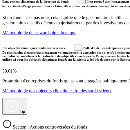
Engagement climatique de la direction du fonds
Il est prouvé que l'engagement a
leurs activités d'engagement. Pour ce faire, elle a utilisé des données d'entreprise et des 
Si un fonds n'est pas noté, cela signifie que le gestionnaire d'actifs n
gestionnaires d'actifs détenus majoritairement par des investisseurs 
Méthodologie de stewardship climatique
Des objectifs climatiques fondés sur la science
Bulle d'aide Les entreprises agiss
De plus en plus d'entreprises s'engagent volontairement à atteindre des objectifs d'émissions
tard afin de contribuer à la réalisation des objectifs climatiques de Paris, à savoir limiter
utilisée ici pour les objectifs climatiques fondés sur la science a été développée par la Scien
39.01%
Proportion d'entreprises du fonds qui se sont engagées publiquement à a
Méthodologie des objectifs climatiques fondés sur la science
Tip
Section : Actions controversées du fonds