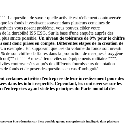
"". La question de savoir quelle activité est réellement controversée
é que les fonds investissent souvent dans plusieurs centaines de
s activités vous posent problème, vous pouvez cibler votre
n de la durabilité ISS ESG. Sur la base d'une enquête auprès des
plus stricte possible.
Un niveau de tolérance de 0% pour le chiffre
SG sont donc prises en compte. Différentes étapes de la création de
.
Un exemple : En supposant que 5% du volume du fonds soit investi
se 1% de son chiffre d'affaires dans la production de masques à oxygène
alcool)"" et """"Armes à feu civiles ou équipements militaires"""".
ivités controversées auprès de différents fournisseurs de notation
rs de fonds et de poser des questions en cas d'ambiguïté.
t certaines activités d'entreprise de leur investissement pour des
ées dans les info i respectifs. Cependant, les controverses sur les
 d'entreprises ayant violé les principes du Pacte mondial des
e peuvent être résumées car il est possible qu'une entreprise soit impliquée dans plusieurs