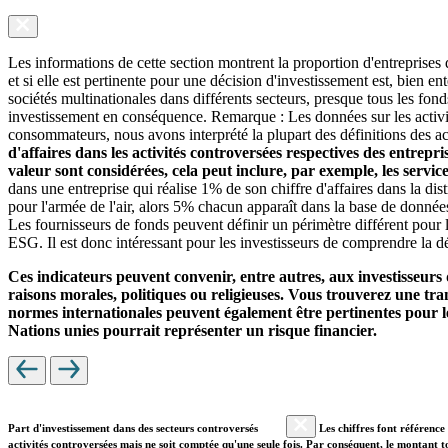
Les informations de cette section montrent la proportion d'entreprises
et si elle est pertinente pour une décision d'investissement est, bien 
sociétés multinationales dans différents secteurs, presque tous les fon
investissement en conséquence. Remarque : Les données sur les activit
consommateurs, nous avons interprété la plupart des définitions des ac
d'affaires dans les activités controversées respectives des entrepr
valeur sont considérées, cela peut inclure, par exemple, les servi
dans une entreprise qui réalise 1% de son chiffre d'affaires dans la di
pour l'armée de l'air, alors 5% chacun apparaît dans la base de donnée
Les fournisseurs de fonds peuvent définir un périmètre différent pour l
ESG. Il est donc intéressant pour les investisseurs de comprendre la dé
Ces indicateurs peuvent convenir, entre autres, aux investisseurs 
raisons morales, politiques ou religieuses. Vous trouverez une trans
normes internationales peuvent également être pertinentes pour le
Nations unies pourrait représenter un risque financier.
Part d'investissement dans des secteurs controversés
Les chiffres font référence 
activités controversées mais ne soit comptée qu'une seule fois. Par conséquent, le montant t