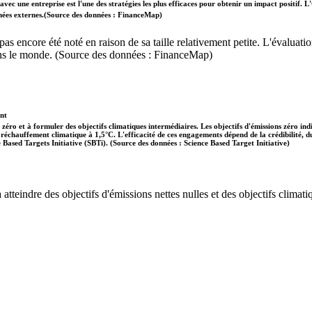
vec une entreprise est l'une des stratégies les plus efficaces pour obtenir un impact positif
données externes.(Source des données : FinanceMap)
'a pas encore été noté en raison de sa taille relativement petite. L'évalu
dans le monde. (Source des données : FinanceMap)
ent
 zéro et à formuler des objectifs climatiques intermédiaires. Les objectifs d'émissions zéro in
 le réchauffement climatique à 1,5°C. L'efficacité de ces engagements dépend de la crédibilité,
ce Based Targets Initiative (SBTi). (Source des données : Science Based Target Initiative)
tteindre des objectifs d'émissions nettes nulles et des objectifs climatiq