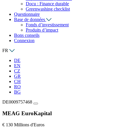
Docu : Finance durable
Greenwashing checklist
Questionnaire
Base de données
Fonds d’investissement
Produits d’impact
Bons conseils
Connexion
FR
DE
EN
CZ
GR
CH
RO
BG
DE0009757468
MEAG EuroKapital
€ 130 Millions d'Euros