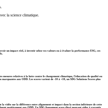
s.
avec la science climatique.
avoir un impact réel, à investir selon vos valeurs ou à évaluer la performance ESG, ces
fs.
s mesures relatives à la lutte contre le changement climatique, l'éducation de qualité ou
plus marquantes aux ODD. Les scores varient de -10 à +10, un SDG Solutions Scores plus
 la vidéo sur la différence entre alignement et impact dans la section inférieure de cette
ontribuent positivement aux ODD. Un SDG Assessment score élevé pouvant aider à garantir