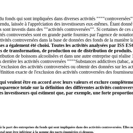
 du fonds qui sont impliquées dans diverses activités """"controversées""
entendu, laissée à l'appréciation des investisseurs eux-mêmes. Étant donn
ds sont investis dans des ""activités controversées"". Si certaines de ce
és controversées sont en grande partie fournies par l'agence de notatio
tivités controversées dans la base de données des fonds de la manière la 
ises a également été choisi. Toutes les activités analysées par ISS E
ces de transformation, de production ou de distribution de produits
stribution de boissons alcoolisées et dans une autre entreprise qui réali
s derrière les activités controversées """"Substances addictives (tabac, 
'exclusion des activités controversées ou obtenir des données sur les act
finition exacte de l'exclusion des activités controversées des fournisseu
qui veulent être en accord avec leurs valeurs et exclure complètemen
parence totale sur la définition des différentes activités controvers
s investisseurs qui estiment que, par exemple, une forte proportion
à la part des entreprises du fonds qui sont impliquées dans des activités controversées. Elles n
otal peut être inférieur à la somme des parts énumérées ci-dessous.